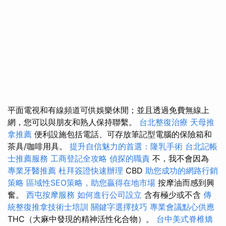
平面電視和有線頻道可供娛樂休閒；並且透過免費無線上
網，您可以與朋友和熟人保持聯繫。
台北整復治療
天母推
拿推薦
便利設施包括電話、可存放筆記型電腦的保險箱和
茶具/咖啡用具。
提升自信魅力的首選：隆乳手術
台北記帳
士推薦服務
工商登記全攻略
偵探的職責
不，我不會因為
專業牙醫推薦
杜拜簽證快速辦理
CBD
助您成功的網路行銷
策略
區域性SEO策略，助您贏得在地市場
按摩油而感到興
奮。
西屯按摩服務
如何進行公司設立
含有極少或不含
傳
統整復推拿技術士培訓
關鍵字選擇技巧
專業會議點心供應
THC（大麻中發現的精神活性化合物）。
台中美式脊椎矯