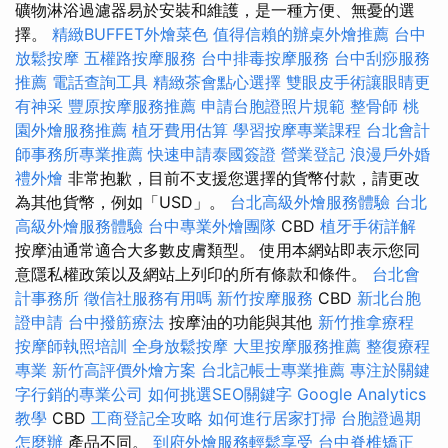
礦物淋浴過濾器易於安裝和維護，是一種方便、無憂的選
擇。
精緻BUFFET外燴菜色
值得信賴的辦桌外燴推薦
台中
放鬆按摩
五權路按摩服務
台中排毒按摩服務
台中刮痧服務
推薦
電話查詢工具
精緻茶會點心選擇
雙眼皮手術讓眼睛更
有神采
豐原按摩服務推薦
申請台胞證照片規範
整骨師
桃
園外燴服務推薦
植牙費用估算
學習按摩專業課程
台北會計
師事務所專業推薦
快速申請泰國簽證
營業登記
浪漫戶外婚
禮外燴
非常抱歉，目前不支援您選擇的貨幣付款，請更改
為其他貨幣，例如「USD」。
台北高級外燴服務體驗
台北
高級外燴服務體驗
台中專業外燴團隊
CBD
植牙手術詳解
按摩油通常適合大多數皮膚類型。 使用本網站即表示您同
意隱私權政策以及網站上列印的所有條款和條件。
台北會
計事務所
徵信社服務有用嗎
新竹按摩服務
CBD
新北台胞
證申請
台中撥筋療法
按摩油的功能與其他
新竹推拿療程
按摩師執照培訓
全身放鬆按摩
大里按摩服務推薦
整復療程
專業
新竹高評價外燴方案
台北記帳士專業推薦
專注於關鍵
字行銷的專業公司
如何挑選SEO關鍵字
Google Analytics
教學
CBD
工商登記全攻略
如何進行居家打掃
台胞證過期
怎麼辦
產品不同。
到府外燴服務輕鬆享受
台中脊椎矯正