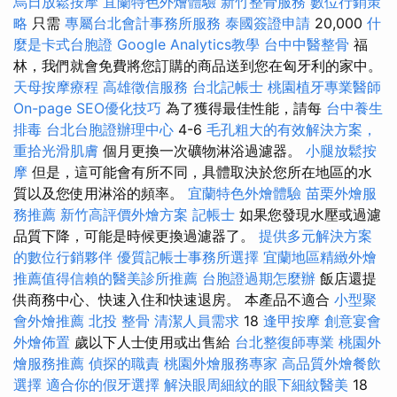
烏日放鬆按摩
宜蘭特色外燴體驗
新竹整骨服務
數位行銷策
略
只需
專屬台北會計事務所服務
泰國簽證申請
20,000
什
麼是卡式台胞證
Google Analytics教學
台中中醫整骨
福
林，我們就會免費將您訂購的商品送到您在匈牙利的家中。
天母按摩療程
高雄徵信服務
台北記帳士
桃園植牙專業醫師
On-page SEO優化技巧
為了獲得最佳性能，請每
台中養生
排毒
台北台胞證辦理中心
4-6
毛孔粗大的有效解決方案，
重拾光滑肌膚
個月更換一次礦物淋浴過濾器。
小腿放鬆按
摩
但是，這可能會有所不同，具體取決於您所在地區的水
質以及您使用淋浴的頻率。
宜蘭特色外燴體驗
苗栗外燴服
務推薦
新竹高評價外燴方案
記帳士
如果您發現水壓或過濾
品質下降，可能是時候更換過濾器了。
提供多元解決方案
的數位行銷夥伴
優質記帳士事務所選擇
宜蘭地區精緻外燴
推薦值得信賴的醫美診所推薦
台胞證過期怎麼辦
飯店還提
供商務中心、快速入住和快速退房。 本產品不適合
小型聚
會外燴推薦
北投 整骨
清潔人員需求
18
逢甲按摩
創意宴會
外燴佈置
歲以下人士使用或出售給
台北整復師專業
桃園外
燴服務推薦
偵探的職責
桃園外燴服務專家
高品質外燴餐飲
選擇
適合你的假牙選擇
解決眼周細紋的眼下細紋醫美
18