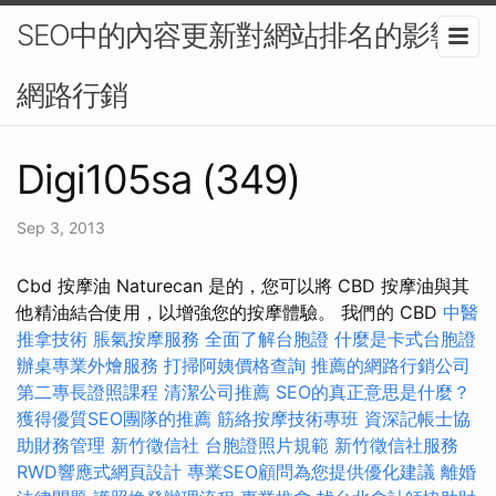
SEO中的內容更新對網站排名的影響-
網路行銷
Digi105sa (349)
Sep 3, 2013
Cbd 按摩油 Naturecan 是的，您可以將 CBD 按摩油與其
他精油結合使用，以增強您的按摩體驗。 我們的 CBD
中醫
推拿技術
脹氣按摩服務
全面了解台胞證
什麼是卡式台胞證
辦桌專業外燴服務
打掃阿姨價格查詢
推薦的網路行銷公司
第二專長證照課程
清潔公司推薦
SEO的真正意思是什麼？
獲得優質SEO團隊的推薦
筋絡按摩技術專班
資深記帳士協
助財務管理
新竹徵信社
台胞證照片規範
新竹徵信社服務
RWD響應式網頁設計
專業SEO顧問為您提供優化建議
離婚