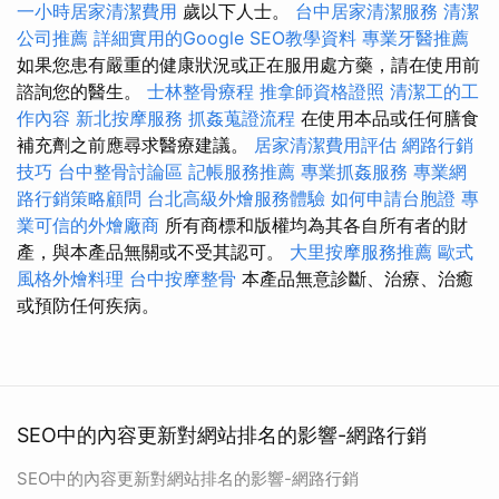
一小時居家清潔費用
歲以下人士。
台中居家清潔服務
清潔
公司推薦
詳細實用的Google SEO教學資料
專業牙醫推薦
如果您患有嚴重的健康狀況或正在服用處方藥，請在使用前
諮詢您的醫生。
士林整骨療程
推拿師資格證照
清潔工的工
作內容
新北按摩服務
抓姦蒐證流程
在使用本品或任何膳食
補充劑之前應尋求醫療建議。
居家清潔費用評估
網路行銷
技巧
台中整骨討論區
記帳服務推薦
專業抓姦服務
專業網
路行銷策略顧問
台北高級外燴服務體驗
如何申請台胞證
專
業可信的外燴廠商
所有商標和版權均為其各自所有者的財
產，與本產品無關或不受其認可。
大里按摩服務推薦
歐式
風格外燴料理
台中按摩整骨
本產品無意診斷、治療、治癒
或預防任何疾病。
SEO中的內容更新對網站排名的影響-網路行銷
SEO中的內容更新對網站排名的影響-網路行銷