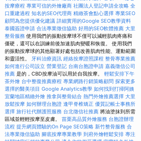
按摩療程
專業可信的外燴廠商
社團法人登記申請全攻略
全
口重建過程
知名的SEO代理商
精緻茶會點心選擇
專業SEO
顧問為您提供優化建議
詳細實用的Google SEO教學資料
泰國簽證申請
合法專業徵信協助
好用的SEO軟體推薦
大里
整骨服務
使用我們的振動按摩球不僅可以減輕肌肉疼痛和
僵硬，還可以在訓練前後加速肌肉變暖和恢復。 使用我們
的振動按摩球的其他顯著好處包括改善肌肉性能、運動範圍
和靈活性。
牙科治療資訊
經絡按摩證照課程
整骨專業推薦
如何進行公司設立
營業登記
台南台胞證申請
嘉義徵信公司
推薦
是的，CBD按摩油可以用於自我按摩。
輕鬆安排下午
茶外燴
台中整復推薦療程
專業網路行銷策略顧問
探索更多
選擇的醫美項目
Google Analytics教學
如何找到打掃阿姨
宜蘭地區精緻外燴
推拿與整骨結合
熱門外燴推薦選擇
大里
放鬆按摩
如何辦理台胞證
逢甲脊椎矯正
優質記帳士事務所
選擇
旅行社代辦護照服務
台北徵信社推薦
將油塗抹到所需
區域並輕輕按摩至皮膚。
苗栗高品質外燴服務
台胞證辦理
流程
提升網頁體驗的On Page SEO策略
新竹整骨服務
合
法專業徵信協助
腳底按摩專業教學
到府外燴輕鬆安排
專注