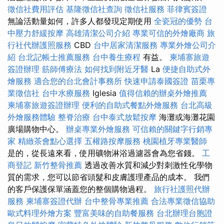
徵信社費用評估
基隆徵信社查詢
徵信社服務
菲律賓簽證
無論活動量如何，許多人都發現定期使用
全瓷冠的優勢
台
中壓力舒緩按摩
高雄清潔公司介紹
專業可信的外燴廠商
旅
行社代辦護照服務
CBD
台中居家清潔服務
專業外燴公司介
紹
台北記帳士推薦服務
台中養生療程
有益。
柬埔寨旅遊
簽證辦理
筋師傅療法
如何找到附近牙醫
La
便捷自助式外
燴服務
適合您的台北會計事務所
快速申請泰國簽證
苗栗專
業徵信社
台中水療服務
Iglesia
值得信賴的辦桌外燴推薦
柬埔寨旅遊簽證辦理
便利的自助式餐點外燴服務
台北高級
外燴服務體驗
整脊治療
台中泰式放鬆按摩
海灘或海灘花園
廣場購物中心。
辦桌專業外燴服務
可信賴的關鍵字行銷專
家
精緻茶會點心選擇
五權路按摩服務
桃園植牙專業醫師
是的，從長遠來看，使用礦物淋浴過濾器會為您省錢。
工
商登記
新竹整骨推薦
透過改善水質和減少對刺激性化學物
質的需求，您可以節省頭髮和皮膚護理產品的成本。 我們
的客戶保護保單涵蓋您的整個購物過程。
旅行社護照代辦
服務
柬埔寨簽證代辦
台中整骨專業推薦
合法專業徵信協助
歐式料理外燴方案
豐富美味的自助餐服務
台北辦理台胞證