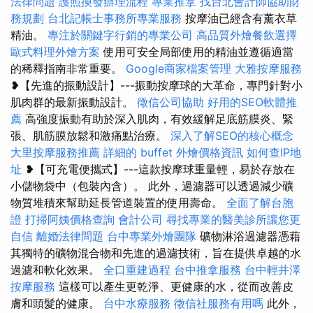
法律問題
護照換發辦理流程
專業推拿
找台北會計師協助財
務規劃
台北記帳士事務所專業服務
按摩油已經含有薰衣草
精油。
專注於關鍵字行銷的專業公司
高品質外燴餐飲選擇
歐式料理外燴方案
使用可安全局部使用的精油並遵循適當
的稀釋指南非常重要。
Google商家檔案管理
大雅按摩服務
❥【先進的振動設計】---振動按摩球的大革命，專門針對小
肌肉群的最新振動設計。
徵信公司協助
好用的SEO軟體推
薦
高強度振動有助於深入肌肉，有效緩解足底筋膜炎、緊
張、肌筋膜放鬆和激痛點治療。
深入了解SEO的核心概念
大里按摩服務推薦
詳細的 buffet 外燴價格資訊
如何查IP地
址
❥【可充電便攜式】---這款按摩球重量輕，易於存放在
小儲物袋中（包裝內含）。 此外，過濾器可以透過減少礦
物質堆積來幫助延長管道裝置的使用壽命。
全面了解台胞
證
打掃阿姨價格查詢
會計公司
尋找專業的醫美診所讓您更
自信
離婚法律問題
台中專業外燴團隊
礦物淋浴過濾器憑藉
其獨特的礦物混合物和先進的過濾技術，旨在提供卓越的水
過濾和軟化效果。
全口重建過程
台中推拿服務
台中輕井澤
按摩服務
這樣可以產生更乾淨、更健康的水，從而改善皮
膚和頭髮的健康。
台中水療服務
徵信社服務有用嗎
此外，