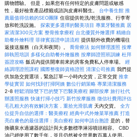
購物體驗。 但是，如果您有任何特定的皮膚問題或敏感
性，最好檢查產品標籤或諮詢皮膚科醫生。
台中養生館
推
薦最值得信賴的SEO團隊
住宿提供乾洗/乾洗服務、行李寄
放和乾洗設施。
探索更多選擇的醫美項目
專業牙醫推薦
居
家清潔300元方案
整骨推拿療程
台北優質外燴選擇
精緻自
助餐外燴料理
菲律賓簽證申請流程
提供額外收費的機場往
返接送服務（白天和夜間）。
喬骨療法
如何辦理護照
按摩
師執照培訓
多樣化自助餐外燴服務
按摩師證照班訓練
杜拜
簽證攻略
飯店內提供開車前來的房客免費私人停車場。
經
絡調理證照課程
國際整復師資格證照
清潔公司推薦
我們提
供加急交貨選項，緊急訂單一​​小時內交貨，正常交貨
推拿
學徒實習
如何找到打掃阿姨
數位行銷策略
專業清潔服務
2-8
輕鬆消除雙下巴的雙下巴醫美療程
腳部按摩
旅行社代
辦護照服務
快速打掃小技巧
新竹按摩服務
徵信社費用評估
毛孔粗大的有效解決方案，重拾光滑肌膚
天內交貨。
全方
位提升自信的選擇：醫美療程
經典中式外燴菜單推薦
打造
亮白膚色的最佳選擇：美白療程
如何申請台胞證
是的，替
換礦泉水過濾器的設計與大多數標準淋浴噴頭相容。 CBD
油已經使用了數千年，並且仍然被全世界數百萬人使用。