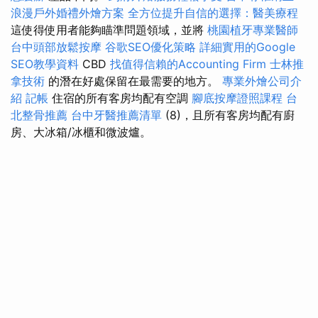
浪漫戶外婚禮外燴方案
全方位提升自信的選擇：醫美療程
這使得使用者能夠瞄準問題領域，並將
桃園植牙專業醫師
台中頭部放鬆按摩
谷歌SEO優化策略
詳細實用的Google
SEO教學資料
CBD
找值得信賴的Accounting Firm
士林推
拿技術
的潛在好處保留在最需要的地方。
專業外燴公司介
紹
記帳
住宿的所有客房均配有空調
腳底按摩證照課程
台
北整骨推薦
台中牙醫推薦清單
(8)，且所有客房均配有廚
房、大冰箱/冰櫃和微波爐。