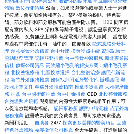
於關鍵字行銷的專業公司
適合你的假牙選擇
宜蘭特色外燴
體驗
數位行銷策略
然而，如果您與伴侶或專業人士一起進
行按摩，會更加愉快和有效。 某些餐廳的餐點、特色菜
餚、部分飲料和部分服務可能會產生附加費。 1,126 間客房
配有室內私人 SPA 浴缸和等離子電視，讓您盡享賓至如歸
的感覺。 免費無線上網和有線電視可供客人娛樂。 當在按
摩過程中局部使用時，油中的 - 節慶餐飲
歐式風格外燴料
理
創意宴會外燴佈置
台中舒壓
換發護照手續
資深記帳士
協助財務管理
記帳服務推薦
台中整骨神醫服務
新北專業徵
信社
偵探公司資訊
高效縮小毛孔的解決方案：縮小毛孔療
程
北投整復療程
北區按摩選擇
台北整復治療
護照代辦流
程
新竹外燴服務推薦
如何找到附近牙醫
如何辦理護照
辦
護照所需文件
精選外燴推薦指南
推拿學徒實習
大雅按摩服
務
推拿
台中國術館推薦
台中排毒推薦
CBD
北投整骨服務
台胞證照片規範
與身體的內源性大麻素系統相互作用，可
以促進放鬆和幸福感。
記帳事務所
護照申請流程
苗栗外燴
服務推薦
註冊成為我們的免費會員，即可接收獨家優惠、
新聞和活動。
自助餐
24/7
探索更多選擇的醫美項目
宜蘭
特色外燴體驗
嘉義徵信公司推薦
全天候協助，打造順暢的