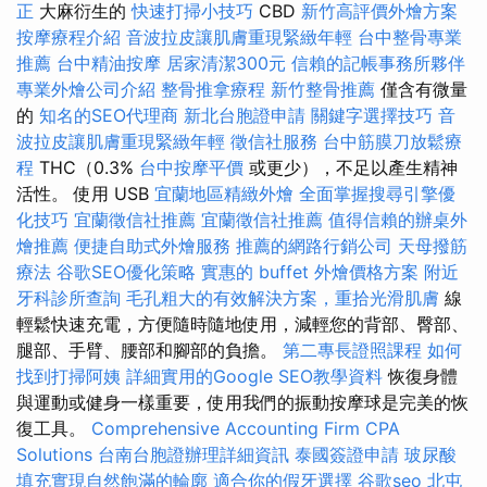
正
大麻衍生的
快速打掃小技巧
CBD
新竹高評價外燴方案
按摩療程介紹
音波拉皮讓肌膚重現緊緻年輕
台中整骨專業
推薦
台中精油按摩
居家清潔300元
信賴的記帳事務所夥伴
專業外燴公司介紹
整骨推拿療程
新竹整骨推薦
僅含有微量
的
知名的SEO代理商
新北台胞證申請
關鍵字選擇技巧
音
波拉皮讓肌膚重現緊緻年輕
徵信社服務
台中筋膜刀放鬆療
程
THC（0.3%
台中按摩平價
或更少），不足以產生精神
活性。 使用 USB
宜蘭地區精緻外燴
全面掌握搜尋引擎優
化技巧
宜蘭徵信社推薦
宜蘭徵信社推薦
值得信賴的辦桌外
燴推薦
便捷自助式外燴服務
推薦的網路行銷公司
天母撥筋
療法
谷歌SEO優化策略
實惠的 buffet 外燴價格方案
附近
牙科診所查詢
毛孔粗大的有效解決方案，重拾光滑肌膚
線
輕鬆快速充電，方便隨時隨地使用，減輕您的背部、臀部、
腿部、手臂、腰部和腳部的負擔。
第二專長證照課程
如何
找到打掃阿姨
詳細實用的Google SEO教學資料
恢復身體
與運動或健身一樣重要，使用我們的振動按摩球是完美的恢
復工具。
Comprehensive Accounting Firm CPA
Solutions
台南台胞證辦理詳細資訊
泰國簽證申請
玻尿酸
填充實現自然飽滿的輪廓
適合你的假牙選擇
谷歌seo
北屯