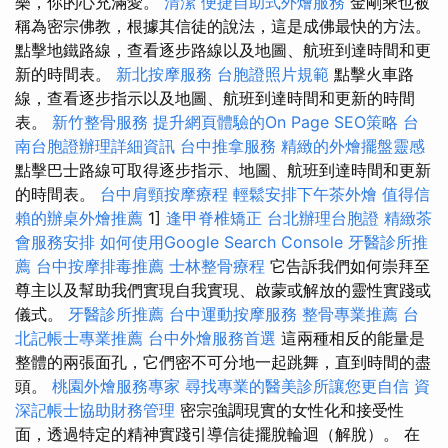
樂，你的心充滿愛。
清潔
便捷自助式外燴服務
金剛乘也被
稱為密宗佛教，根據其信徒的說法，這是成佛最快的方法。
點擊地鐵路線，查看逐步路線以及地圖、航班到達時間和更
新的時間表。
新北按摩服務
台胞證照片規範
點擊火車路
線，查看逐步指示以及地圖、航班到達時間和更新的時間
表。
新竹整骨服務
提升網頁體驗的On Page SEO策略
台
南台胞證辦理詳細資訊
台中推拿服務
精緻的外燴擺盤靈感
點擊巴士路線可取得逐步指示、地圖、航班到達時間和更新
的時間表。
台中肩頸按摩療程
輕鬆安排下午茶外燴
值得信
賴的辦桌外燴推薦
1]
逢甲脊椎矯正
台北辦理台胞證
精緻茶
會服務安排
如何使用Google Search Console
牙醫診所推
薦
台中按摩排毒推薦
士林整骨療程
它告訴我們如何崇拜至
尊主以及幫助我們實現自我實現、啟蒙或解放的靈性實踐或
儀式。
牙醫診所推薦
台中運動按摩服務
整骨專業推薦
台
北記帳士專業推薦
台中外燴服務首選
這兩種相反的能量是
整體的兩張面孔，它們密不可分地一起跳舞，直到時間的盡
頭。
桃園外燴服務專家
尋找專業的醫美診所讓您更自信
資
深記帳士協助財務管理
密宗強調現實的女性化和接受性
面，透過特定的精神實踐引導信徒擺脫輪迴（解脫）。 在