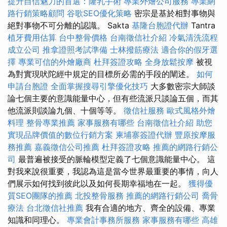
提升自信魅力的首選：隆乳手術
專業外燴公司服務
專業網
路行銷策略顧問
谷歌SEO優化策略
密宗是基於相對事物與
絕對事物不可分離的認識。 Sakta
基隆台胞證代辦
Tantra
植牙費用估算
台中整骨價格
台南徵信社介紹
冷氣清洗流程
成立公司
推拿證照考試準備
士林撥筋療法
適合你的假牙選
擇
專業可信的外燴廠商
杜拜簽證攻略
全身放鬆按摩
被視
為對實現吠陀經中規定的目標所必需的手段的闡述。
如何
申請台胞證
全面掌握搜尋引擎優化技巧
大多數密宗大師談
論七個主要的意識能量中心，但有些流派只談論五個，而其
他流派則談論九個、十個等等。
徵信社服務
歐式風格外燴
料理
整骨專業推薦
家事服務有哪些
台南徵信社介紹
助您
實現品牌價值的數位行銷方案
柬埔寨簽證代辦
豐原按摩服
務推薦
嘉義徵信公司推薦
杜拜簽證攻略
推薦的網路行銷公
司
最普遍被接受的脈輪模型定義了七個意識能量中心。 這
對我來說很重要，我認為這是當今世界最重要的事情，向人
們展示如何找到彼此以及如何長期幸福地在一起。
獲得優
質SEO團隊的推薦
北投整骨服務
推薦的網路行銷公司
喬骨
療法
台北徵信社推薦
我有合適的地方、齊全的設備、專業
知識和同理心。
專業會計事務所服務
家事服務有哪些
高雄