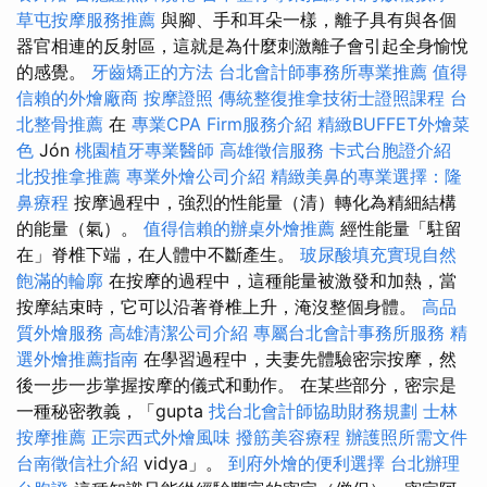
草屯按摩服務推薦
與腳、手和耳朵一樣，離子具有與各個
器官相連的反射區，這就是為什麼刺激離子會引起全身愉悅
的感覺。
牙齒矯正的方法
台北會計師事務所專業推薦
值得
信賴的外燴廠商
按摩證照
傳統整復推拿技術士證照課程
台
北整骨推薦
在
專業CPA Firm服務介紹
精緻BUFFET外燴菜
色
Jón
桃園植牙專業醫師
高雄徵信服務
卡式台胞證介紹
北投推拿推薦
專業外燴公司介紹
精緻美鼻的專業選擇：隆
鼻療程
按摩過程中，強烈的性能量（清）轉化為精細結構
的能量（氣）。
值得信賴的辦桌外燴推薦
經性能量「駐留
在」脊椎下端，在人體中不斷產生。
玻尿酸填充實現自然
飽滿的輪廓
在按摩的過程中，這種能量被激發和加熱，當
按摩結束時，它可以沿著脊椎上升，淹沒整個身體。
高品
質外燴服務
高雄清潔公司介紹
專屬台北會計事務所服務
精
選外燴推薦指南
在學習過程中，夫妻先體驗密宗按摩，然
後一步一步掌握按摩的儀式和動作。 在某些部分，密宗是
一種秘密教義，「gupta
找台北會計師協助財務規劃
士林
按摩推薦
正宗西式外燴風味
撥筋美容療程
辦護照所需文件
台南徵信社介紹
vidya」。
到府外燴的便利選擇
台北辦理