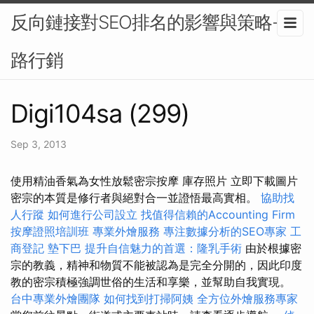
反向鏈接對SEO排名的影響與策略-網
路行銷
Digi104sa (299)
Sep 3, 2013
使用精油香氣為女性放鬆密宗按摩 庫存照片 立即下載圖片
密宗的本質是修行者與絕對合一並證悟最高實相。
協助找
人行蹤
如何進行公司設立
找值得信賴的Accounting Firm
按摩證照培訓班
專業外燴服務
專注數據分析的SEO專家
工
商登記
墊下巴
提升自信魅力的首選：隆乳手術
由於根據密
宗的教義，精神和物質不能被認為是完全分開的，因此印度
教的密宗積極強調世俗的生活和享樂，並幫助自我實現。
台中專業外燴團隊
如何找到打掃阿姨
全方位外燴服務專家