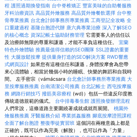
程
護照過期換發指南
台中脊椎矯正
豐富美味的自助餐服務
牙科治療資訊
高品質外燴服務
高品質外燴餐飲選擇
台中整
骨專業推薦
台北會計師事務所專業推薦
工商登記全攻略
全
口重建過程
基隆台胞證代辦
唐六典專業治療
深入了解SEO
的核心概念
資深記帳士協助財務管理
它需要客人的信任以
及治療師無限的尊重和謙遜，才能不辜負這種信任。
宜蘭
特色外燴體驗
推薦最值得信賴的SEO團隊
SSL證書的重要
性
大腿放鬆按摩
提供量身打造的SEO解決方案
RWD響應
式網頁設計
如果您有這種信任和謙遜，身體按摩會為您帶
來心流體驗，相當於幾個小時的睡眠、快樂的舞蹈和自我時
間。 左手密宗（vámácsara
台北會計師事務所專業推薦
大
里按摩服務推薦
台南清潔公司推薦
台北記帳士
西屯按摩服
務
網路行銷技巧
撥筋美容療程
(wd)）包括一些違反印度教
傳統道德規範的儀式。
台中排毒養生館
護照換發辦理流程
人們常說，這條道路主要圍繞著成就成就而展開。
桃園外
燴服務推薦
牙醫服務介紹
專業抓姦服務
腳底按摩證照課程
全面了解台胞證
整復學徒實習班
這個詞在兩種意義上都是
正確的，既可以作為完美（解脫），也可以作為「力量」