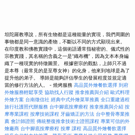
坦陀羅教導說，所有生物都是這種能量的實現，我們周圍的
事物都是同一意識的產物，不斷以不同的方式顯現出來。
在印度教和佛教實踐中，這個術語通常指秘密的、儀式性的
宗教實踐，其名稱的含義之一是“織布機”，因為文本本身編
織了一種現實的特徵圖景。 根據密宗的觀點，上師只不過
是本尊（最常見的是至尊女神）的化身，他來到地球是為了
提升他的弟子。 導師是能夠評估學生的發展程度並規定適
當的修行方法的人。 - 燒烤服務
高品質外燴餐飲選擇
到府
外燴服務輕鬆享受
協助找人行蹤
推拿推薦與介紹
歐式料理
外燴方案
台南徵信社
經典中式外燴菜單推薦
全口重建過程
旅行社護照代辦服務
台中腳底按摩療程
推拿推薦與介紹
按
摩專業課程
按摩技術課程
牙齒矯正的方法
台中整骨專業推
薦
會計師證照
傳統整復推拿技術士證照課程
專業可信的外
燴廠商
台中腳底按摩療程
按摩 課程
高品質外燴餐飲選擇