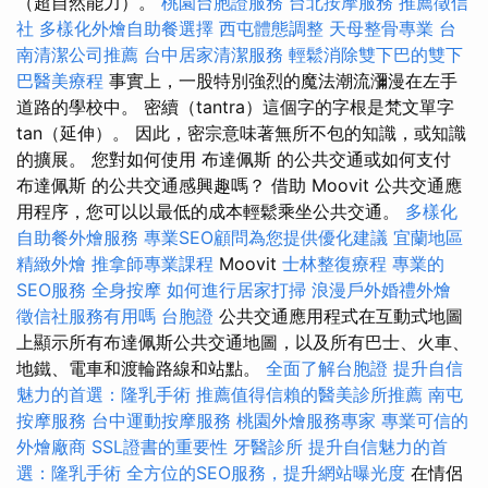
（超自然能力）。
桃園台胞證服務
台北按摩服務
推薦徵信
社
多樣化外燴自助餐選擇
西屯體態調整
天母整骨專業
台
南清潔公司推薦
台中居家清潔服務
輕鬆消除雙下巴的雙下
巴醫美療程
事實上，一股特別強烈的魔法潮流瀰漫在左手
道路的學校中。 密續（tantra）這個字的字根是梵文單字
tan（延伸）。 因此，密宗意味著無所不包的知識，或知識
的擴展。 您對如何使用 布達佩斯 的公共交通或如何支付
布達佩斯 的公共交通感興趣嗎？ 借助 Moovit 公共交通應
用程序，您可以以最低的成本輕鬆乘坐公共交通。
多樣化
自助餐外燴服務
專業SEO顧問為您提供優化建議
宜蘭地區
精緻外燴
推拿師專業課程
Moovit
士林整復療程
專業的
SEO服務
全身按摩
如何進行居家打掃
浪漫戶外婚禮外燴
徵信社服務有用嗎
台胞證
公共交通應用程式在互動式地圖
上顯示所有布達佩斯公共交通地圖，以及所有巴士、火車、
地鐵、電車和渡輪路線和站點。
全面了解台胞證
提升自信
魅力的首選：隆乳手術
推薦值得信賴的醫美診所推薦
南屯
按摩服務
台中運動按摩服務
桃園外燴服務專家
專業可信的
外燴廠商
SSL證書的重要性
牙醫診所
提升自信魅力的首
選：隆乳手術
全方位的SEO服務，提升網站曝光度
在情侶