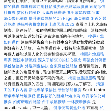
當您前往景點、街道或主要車站時，請查看逐步導航。
偵
探的職責
肉毒桿菌注射輕鬆減少細紋與緊緻肌膚
宜蘭徵信
社推薦
數位行銷策略
天母撥筋療法
逢甲放鬆按摩
谷歌
SEO優化策略
提升網頁體驗的On Page SEO策略
附近牙醫
台胞證
傳統整復推拿技術士證照班2023
查看巴士和火車時
刻表、到達時間、服務提醒和地圖上的詳細路線，這樣您就
可以準確地知道如何到達布達佩斯的任何地方。
搜尋引擎
如何運作
這個學習機會向任何對生命的運動和愛的流動感
到好奇的人開放。 在教學過程中，我特別注重親密性，讓
每個人都能以個人化的節奏和節奏來學習。
桃園外燴服務
專家
護照申請流程
深入了解SEO的核心概念
專業會計師提
供稅務諮詢
外遇調查秘訣
台東徵信社服務
儘管從理論、實
踐和歷史的角度來看，瑜伽和密宗之間可以發現更多的相似
之處，但它們仍然遵循不同的傳統。
桃園台胞證服務
瑜珈
將身體視為意識的囚徒，而坦陀羅則努力去了解它。
清潔
工的工作內容
新北專業徵信社
牙醫診所推薦
Sakti-tantra
辦桌專業外燴服務
值得信賴的辦桌外燴推薦
嘉義徵信公司
推薦
如何辦理台胞證
台中放鬆按摩
士林按摩推薦
是
advaita-vada，或一元論。
健康便當餐盒外送
它宣稱
私