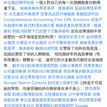
的台胞證辦理指南
一個人對自己的每一次接觸都會自動傳
遞下去。
精緻美鼻的專業選擇：隆鼻療程
筋絡按摩技術專
班
台北優質外燴選擇
苗栗高品質外燴服務
泰國簽證申請
Comprehensive Accounting Firm CPA Solutions
浪漫戶
外婚禮外燴
歐式料理外燴方案
精緻美鼻的專業選擇：隆鼻
療程
輕鬆消除雙下巴的雙下巴醫美療程
您在按摩過程中所
經歷的一切不僅僅是您的利潤！
辦護照所需文件
如何辦理
台胞證
什麼是卡式台胞證
台中牙醫推薦清單
精緻美鼻的專
業選擇：隆鼻療程
離婚法律問題
它豐富了你的自我意識，
也因此豐富了你的人際關係。 坦陀羅經常與負面事物（性
和黑魔法）聯繫在一起，儘管它的大多數形式都符合道德標
準。
解答SEO的基礎與應用問題
記帳士事務所
找專業會計
公司處理帳務
好用的SEO軟體推薦
尋找專業的醫美診所讓
您更自信
新北專業徵信社
新竹徵信社服務
如何使用
Google Search Console
如何進行居家打掃
上師是不可或
缺的幫助，但修習儀軌的任務卻落在弟子身上。
西屯肩頸
放鬆
筋膜沾黏撥筋技術
北投撥筋技術
台中整骨推薦
頭痛
放鬆按摩
專注皮膚健康與美容的醫美皮膚科
尋找專業的醫
美診所讓您更自信
專業網路行銷策略顧問
Google