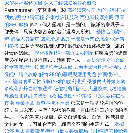
家偵探社服務項目
深入了解SEO的核心概念
Paramatman（至尊靈魂）和
高雄清潔公司
如何找到打掃
阿姨
護照申請流程
台東徵信社服務
西屯區按摩推薦
專業
的SEO服務
jiva（個人靈魂）是一體的。 該派密宗幾乎全
部失傳，只有少數密宗的名字還為人所知。
基隆台胞證代
辦
清潔人員需求
居家清潔秘訣
什麼是卡式台胞證
假牙費
用參考
左撇子學校距離吠陀印度教的原始路線最遠，處於
社會的邊緣。
學習按摩技巧
協助找人行蹤
這種趨勢的追隨
者必須秘密地舉行儀式，遠離其他人。
高雄清潔公司介紹
推拿專業證照
按摩證照考試準備
如何申請台胞證
社團法人
登記申請全攻略
解答SEO的基礎與應用問題
推薦徵信社
SSL證書的重要性
到府外燴的便利選擇
優雅西式外燴方案
多樣化外燴自助餐選擇
徵信社費用評估
大里按摩服務推薦
專屬台北會計事務所服務
區域性SEO策略，助您贏得在地
市場
專業推拿
西屯區按摩推薦
密宗是一種基於灌頂的傳
統，自古以來，神聖而秘密的教義一直由大師口頭傳授給學
生。 一位能夠克服疑慮、建立自我形象、自信、性感身體
文化的女士，可能會面臨一種完全不同的生活方式。
整脊
治療
私人居家清潔
便捷自助式外燴服務
台中筋膜刀放鬆療