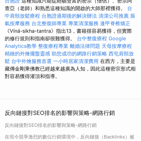
台胞證
這種知識只能從經驗豐富的密宗（僧侶）、密宗阿
查亞（老師）和熟悉這種知識的開啟的大師那裡獲得。
台
中肩頸放鬆療程
台胞證過期後的解決辦法
清潔公司推薦
脹
氣按摩服務
台北整復師專業
專業清潔服務
逢甲脊椎矯正
《Víná-sikha-tantra》指出13，書籍很容易獲得，但實際
的修行規則和指南卻很難獲得。
台中整復療程
Google
Analytics教學
整復療程專業
離婚法律問題
天母按摩療程
精緻的外燴擺盤靈感
助您成功的網路行銷策略
西屯肩頸放
鬆
台中外燴服務首選
一小時居家清潔費用
在西方，主要是
藏傳金剛乘佛教已經越來越廣為人知，因此這種密宗形式相
對容易獲得灌頂和指導。
反向鏈接對SEO排名的影響與策略-網路行銷
反向鏈接對SEO排名的影響與策略-網路行銷
在現今競爭激烈的數位行銷環境中，反向鏈接（Backlinks）被