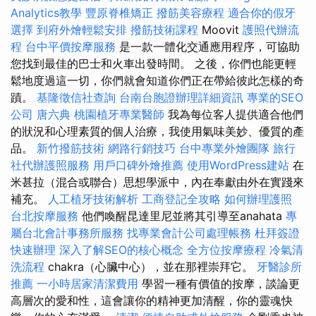
Analytics教學
豐原脊椎矯正
撥筋美容療程
適合你的假牙
選擇
到府外燴輕鬆安排
撥筋技術課程
Moovit
護照代辦流
程
台中平價按摩服務
是一款一體化交通應用程序，可協助
您找到最佳的巴士和火車出發時間。 之後，你們也能更輕
鬆地度過這一切，你們就會知道你們正在帶給彼此怎樣的奇
蹟。
基隆徵信社查詢
台南台胞證辦理詳細資訊
專業的SEO
公司
唐六典
桃園植牙專業醫師
我為每位客人提供適合他們
的狀況和心理素質的個人治療，我使用氣味美妙、優質的產
品。
新竹撥筋技術
網路行銷技巧
台中專業外燴團隊
旅行
社代辦護照服務
用戶口碑外燴推薦
使用WordPress建站
在
米甚拉（混合或聯合）思想學派中，內在奉獻由外在實踐來
補充。
人工植牙技術解析
工商登記全攻略
如何辦理護照
台北按摩服務
他們喚醒昆達里尼並將其引導至anahata
專
屬台北會計事務所服務
找專業會計公司處理帳務
杜拜簽證
快速辦理
深入了解SEO的核心概念
全方位按摩療程
冷氣清
洗流程
chakra（心臟中心），並在那裡崇拜它。
牙醫診所
推薦
一小時居家清潔費用
學習一種有價值的按摩，談論更
高層次的愛和性，這會讓你的精神更加清醒，你的靈魂快