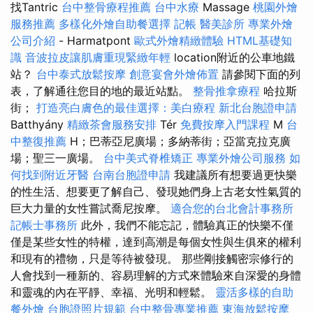
找Tantric
台中整骨療程推薦
台中水療
Massage
桃園外燴
服務推薦
多樣化外燴自助餐選擇
記帳
醫美診所
專業外燴
公司介紹
- Harmatpont
歐式外燴精緻體驗
HTML基礎知
識
音波拉皮讓肌膚重現緊緻年輕
location附近的公車地鐵
站？
台中泰式放鬆按摩
創意宴會外燴佈置
請參閱下面的列
表，了解通往您目的地的最近站點。
整骨推拿療程
哈拉斯
街；
打造亮白膚色的最佳選擇：美白療程
新北台胞證申請
Batthyány
精緻茶會服務安排
Tér
免費按摩入門課程
M
台
中整復推薦
H；巴蒂亞尼廣場；多納蒂街；亞當克拉克廣
場；聖三一廣場。
台中美式脊椎矯正
專業外燴公司服務
如
何找到附近牙醫
台南台胞證申請
我建議所有想要過更快樂
的性生活、想要更了解自己、發現她們身上古老女性氣質的
巨大力量的女性嘗試喬尼按摩。
適合您的台北會計事務所
記帳士事務所
此外，我們不能忘記，體驗真正的快樂不僅
僅是某些女性的特權，達到高潮是每個女性與生俱來的權利
和現有的禮物，只是等待被發現。 那些剛接觸密宗修行的
人會找到一種新的、容易理解的方式來體驗來自深愛的身體
和靈魂的內在平靜、幸福、光明和輕鬆。
靈活多樣的自助
餐外燴
台胞證照片規範
台中整骨專業推薦
東海放鬆按摩