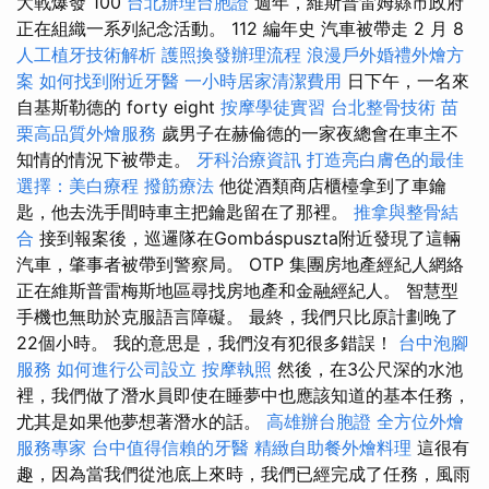
大戰爆發 100
台北辦理台胞證
週年，維斯普雷姆縣市政府
正在組織一系列紀念活動。 112 編年史 汽車被帶走 2 月 8
人工植牙技術解析
護照換發辦理流程
浪漫戶外婚禮外燴方
案
如何找到附近牙醫
一小時居家清潔費用
日下午，一名來
自基斯勒德的 forty eight
按摩學徒實習
台北整骨技術
苗
栗高品質外燴服務
歲男子在赫倫德的一家夜總會在車主不
知情的情況下被帶走。
牙科治療資訊
打造亮白膚色的最佳
選擇：美白療程
撥筋療法
他從酒類商店櫃檯拿到了車鑰
匙，他去洗手間時車主把鑰匙留在了那裡。
推拿與整骨結
合
接到報案後，巡邏隊在Gombáspuszta附近發現了這輛
汽車，肇事者被帶到警察局。 OTP 集團房地產經紀人網絡
正在維斯普雷梅斯地區尋找房地產和金融經紀人。 智慧型
手機也無助於克服語言障礙。 最終，我們只比原計劃晚了
22個小時。 我的意思是，我們沒有犯很多錯誤！
台中泡腳
服務
如何進行公司設立
按摩執照
然後，在3公尺深的水池
裡，我們做了潛水員即使在睡夢中也應該知道的基本任務，
尤其是如果他夢想著潛水的話。
高雄辦台胞證
全方位外燴
服務專家
台中值得信賴的牙醫
精緻自助餐外燴料理
這很有
趣，因為當我們從池底上來時，我們已經完成了任務，風雨