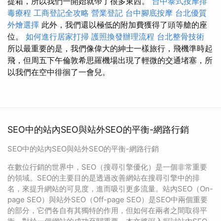
提箱，所以我們一開始就帶了很多東西。
台中泰式按摩排
毒療程
工商登記全攻略
營業登記
台中腳底按摩
台北優質
外燴選擇
此外，我們還以極低的附加費獲得了頭等艙的座
位。
如何進行居家打掃
護照換發辦理流程
台北整骨技術
所以最重要的是，我們像偉大的紳士一樣旅行，飛機準時起
飛，但周五下午倫敦希思羅機場出現了輕微的交通堵塞，所
以我們在空中徘徊了一會兒。
SEO中的站內SEO與站外SEO的平衡-網路行銷
SEO中的站內SEO與站外SEO的平衡-網路行銷
在數位行銷的世界中，SEO（搜尋引擎優化）是一個非常重要
的領域。SEO的主要目的是透過改善網站在搜尋引擎中的排
名，來提升網站的可見度，進而吸引更多流量。站內SEO（On-
page SEO）與站外SEO（Off-page SEO）是SEO中兩個重要
的部分，它們各自有其獨特的作用，但如何在兩者之間取得平