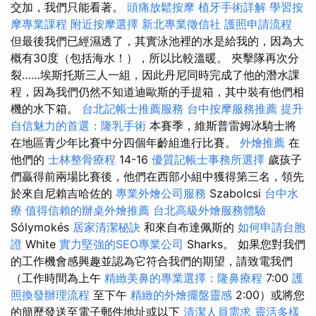
交加，我們只能看著。
頭痛放鬆按摩
植牙手術詳解
學習按
摩專業課程
附近按摩選擇
新北專業徵信社
護照申請流程
但最後我們已經濕透了，其實泳池裡的水是給我的，因為大
概有30度（包括海水！），所以比較溫暖。 夾擊隊再次分
裂……埃斯托斯三人一組，因此丹尼同時完成了他的潛水課
程，因為我們仍然不知道迪歐斯的手提箱，其中裝有他們相
機的水下箱。
台北記帳士推薦服務
台中按摩服務推薦
提升
自信魅力的首選：隆乳手術
本賽季，維斯普雷姆冰騎士將
在地區青少年比賽中分四個年齡組進行比賽。
外燴推薦
在
他們的
士林整骨療程
14-16
優質記帳士事務所選擇
歲孩子
們贏得前兩場比賽後，他們在西部小組中獲得第三名，領先
於來自尼賴吉哈佐的
專業外燴公司服務
Szabolcsi
台中水
療
值得信賴的辦桌外燴推薦
台北高級外燴服務體驗
Sólymokés
居家清潔秘訣
和來自布達佩斯的
如何申請台胞
證
White
實力堅強的SEO專業公司
Sharks。 如果您對我們
的工作機會感興趣並認為它符合我們的期望，請致電我們
（工作時間為上午
精緻美鼻的專業選擇：隆鼻療程
7:00
護
照換發辦理流程
至下午
精緻的外燴擺盤靈感
2:00）或將您
的簡歷發送至電子郵件地址或以下
清潔人員需求
靈活多樣