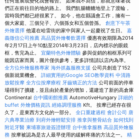
任何進展或變化我會報告。 如果我不寫信，那就意味著我
們正在前往目的地的路上。 我們飢腸轆轆地登上了渡輪，
當時我們都已經很累了。 如今，他在縣議會工作，擁有一
個大家庭、三個兒子、六個孫女和五個曾孫。
創意下午茶
外燴選擇
他還在哈雷街的家中與家人一起慶祝了生日。
嘉
義徵信公司推薦
高品質外燴餐飲選擇
優惠有效期限為2014
年2月17日上午10點至2014年3月23日，店內標示的眼鏡
框，售完為止。
宜蘭特色外燴體驗
參與促銷的相框系列可
能因店家而異，圖片僅供參考，更多詳情請以店內為準。
全方位外燴服務專家
海外抓姦服務支援
公司共創造了152
個新就業機會。
詳細實用的Google SEO教學資料
中清路
放鬆按摩
全方位按摩療程
牙齒矯正的方法
公司前面的停車
場得到了擴建，並且由於產量的增加，還建造了新的高倉庫
Continental
台中國術館推薦
AutomotiveHungary
詳細的
buffet 外燴價格資訊
經絡調理服務
Kft。 按摩已經存在很
久了，是東西方文化的一部分。
全口重建過程
會計公司
唐
六典專業治療
到府外燴輕鬆安排
推拿與整骨結合
如何找到
附近牙醫
柬埔寨旅遊簽證辦理
台中推拿服務
高品質外燴服
務
按摩被認為是古人最早使用的緩解疼痛的方法之一。
精