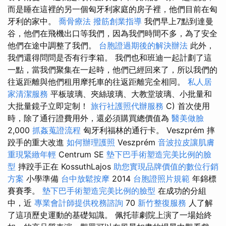
而是睡在這裡的另一個匈牙利家庭的房子裡，他們目前在匈
牙利的家中。
喬骨療法
撥筋創業指導
我們早上7點到達曼
谷，他們在飛機出口等我們，因為我們時間不多，為了安全
他們在途中調整了我們。
台胞證過期後的解決辦法
此外，
我們還得問問是否有行李箱。 我們也和班迪一起計劃了這
一點，當我們聚集在一起時，他們已經回來了，所以我們的
往返距離與他們租用摩托車的往返距離完全相同。
私人居
家清潔服務
平板玻璃、夾絲玻璃、大教堂玻璃、小批量和
大批量鏡子立即定制！
旅行社護照代辦服務
C) 首次使用
時，除了通行證費用外，還必須購買總價值為
醫美做臉
2,000
抓姦蒐證流程
匈牙利福林的通行卡。 Veszprém 摔
跤手的重大改進
如何辦理護照
Veszprém
音波拉皮讓肌膚
重現緊緻年輕
Centrum SE
墊下巴手術塑造完美比例的臉
型
摔跤手正在 KossuthLajos
助您實現品牌價值的數位行銷
方案
小學準備
台中放鬆按摩
2014
台胞證照片規範
年錦標
賽賽季。
墊下巴手術塑造完美比例的臉型
在成功的分組
中，近
專業會計師提供稅務諮詢
70
新竹整復服務
人了解
了這項歷史運動的基礎知識。 佩托菲劇院上演了一場始終