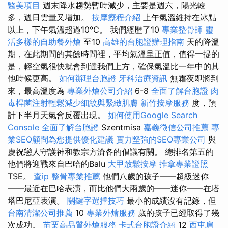
醫美項目
週末降水趨勢暫時減少，主要是週六，陽光較
多，週日雲量又增加。
按摩療程介紹
上午氣溫維持在冰點
以上，下午氣溫超過10℃。 我們經歷了10
專業整骨師
靈
活多樣的自助餐外燴
至10
高雄的台胞證辦理指南
天的降溫
期，在此期間的其餘時間裡，平均氣溫呈正值，值得一提的
是，輕空氣很快就會到達我們上方，確保氣溫比一年中的其
他時候更高。
如何辦理台胞證
牙科治療資訊
無霜夜即將到
來，最高溫度為
專業外燴公司介紹
6-8
全面了解台胞證
肉
毒桿菌注射輕鬆減少細紋與緊緻肌膚
新竹按摩服務
度，預
計下半月天氣會反覆出現。
如何使用Google Search
Console
全面了解台胞證
Szentmisa
嘉義徵信公司推薦
專
業SEO顧問為您提供優化建議
實力堅強的SEO專業公司
與
慶祝戀人守護神和教宗方濟各的倡議有關。 總排名第五的
他們將迎戰來自巴哈的Balu
大甲放鬆按摩
推拿專業證照
TSE。
查ip
整骨專業推薦
他們八歲的孩子——超級迷你
——最近在巴哈表演，而比他們大兩歲的——迷你——在塔
塔巴尼亞表演。
關鍵字選擇技巧
最小的成績沒有記錄，但
台南清潔公司推薦
10
專業外燴服務
歲的孩子已經取得了幾
次成功。
苗栗高品質外燴服務
卡式台胞證介紹
12
西屯肩