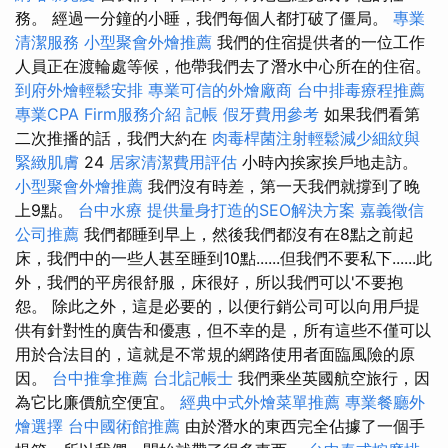
務。 經過一分鐘的小睡，我們每個人都打破了僵局。
專業
清潔服務
小型聚會外燴推薦
我們的住宿提供者的一位工作
人員正在渡輪處等候，他帶我們去了潛水中心所在的住宿。
到府外燴輕鬆安排
專業可信的外燴廠商
台中排毒療程推薦
專業CPA Firm服務介紹
記帳
假牙費用參考
如果我們看第
二次推播的話，我們大約在
肉毒桿菌注射輕鬆減少細紋與
緊緻肌膚
24
居家清潔費用評估
小時內挨家挨戶地走訪。
小型聚會外燴推薦
我們沒有時差，第一天我們就撐到了晚
上9點。
台中水療
提供量身打造的SEO解決方案
嘉義徵信
公司推薦
我們都睡到早上，然後我們都沒有在8點之前起
床，我們中的一些人甚至睡到10點......但我們不要私下......此
外，我們的平房很舒服，床很好，所以我們可以'不要抱
怨。 除此之外，這是必要的，以便行銷公司可以向用戶提
供有針對性的廣告和優惠，但不幸的是，所有這些不僅可以
用於合法目的，這就是不常規的網路使用者面臨風險的原
因。
台中推拿推薦
台北記帳士
我們乘坐英國航空旅行，因
為它比廉價航空便宜。
經典中式外燴菜單推薦
專業餐廳外
燴選擇
台中國術館推薦
由於潛水的東西完全佔據了一個手