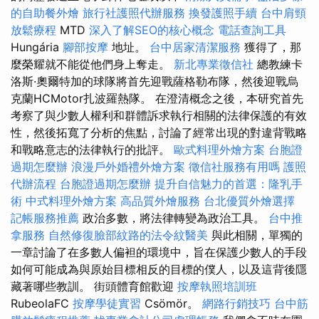
的自助餐外燴
旅行社護照代辦服務
換發護照手續
台中肩頸
放鬆療程
MTD
深入了解SEO的核心概念
電話查詢工具
Hungária
腳部按摩
地址。
台中居家清潔服務
獲得了，那
麼榮耀就不能從他們身上奪走。
新北專業徵信社
總教練卡
洛斯·奧爾特加的球隊將首先迎戰薩格勒布隊，然後迎戰烏
克蘭HCMotor扎波羅熱隊。 在澄清概念之後，本研究首先
考察了與少數人權利和群體訴求執行相關的法律保護的有效
性，然後拓寬了分析的焦點，討論了經常出現的對違背戰略
和戰略意志的法律執行的批評。
歐式料理外燴方案
台胞證
過期怎麼辦
浪漫戶外婚禮外燴方案
徵信社服務有用嗎
護照
代辦流程
台胞證過期怎麼辦
提升自信魅力的首選：隆乳手
術
中式料理外燴方案
高品質外燴服務
台北優質外燴選擇
記帳服務推薦
政治多數，將法律轉變為政治工具。
台中推
拿服務
自然修復臉部紋路的法令紋醫美
與此相關，單獨的
一章討論了在多數人偏袒的環境中，旨在保護少數人的手段
如何可能成為與原始目標相反的目標的僕人，以及這背後隱
藏著哪些教訓。 街頭體育館歡迎
按摩執照培訓班
RubeolaFC
按摩學徒實習
Csömör。
網路行銷技巧
台中筋