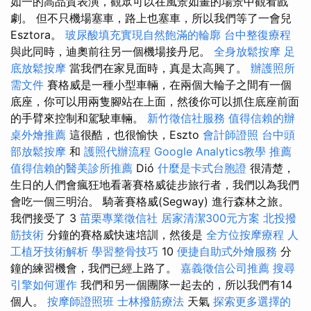
如一的高品質表演，觀眾可以在風景如畫的場景中觀看戲
劇。 但不只機場塞車，路上也塞車，所以我們等了一會兒
Esztora。
玻尿酸填充實現自然飽滿的輪廓
台中整復療程
與此同時，迪奧前往另一個機場接丹尼。
全身放鬆按摩
足
底放鬆按摩
當我們在家見面時，真是太高興了。
辦護照所
需文件
賽格威是一種小型車輛，在兩個大輪子之間有一個
底座，你可以用兩隻腳站在上面，然後你可以抓住底座前面
的手臂來控制和駕駛車輛。
新竹徵信社服務
值得信賴的辦
桌外燴推薦
這很酷，也很愉快，Eszto
會計師證照
台中頭
部放鬆按摩
和
護照代辦流程
Google Analytics教學
推薦
值得信賴的醫美診所推薦
Dió
什麼是卡式台胞證
很清楚，
生日的人們會瘋狂地看著賽格威徒步旅行者，我們以為我們
會吃一個三明治。 騎著賽格威(Segway) 進行森林之旅。
我們接受了 3
苗栗專業徵信社
居家清潔300元方案
北投撥
筋技術
分鐘的賽格威快速培訓，然後是
全方位按摩療程
人
工植牙技術解析
學習整骨技巧
10
便捷自助式外燴服務
分
鐘的練習機會，我們已經上路了。
嘉義徵信公司推薦
搜尋
引擎如何運作
我們和另一個團隊一起去的，所以我們有14
個人。
按摩師證照班
士林撥筋療法
天氣
探索更多選擇的