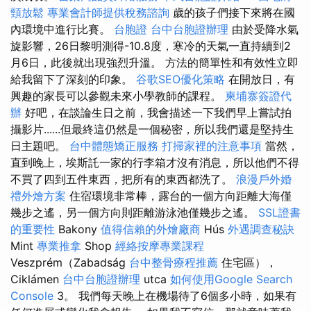
頸放鬆
專業會計師提供稅務諮詢
歲的孩子們接下來將在國
內環境中進行比賽。
台胞證
台中台胞證辦理
由於受降水氣
旋影響，26日黎明測得-10.8度，寒冷的天氣一直持續到2
月6日，此後就出現強烈升溫。 方法的簡單性和有效性立即
給我留下了深刻的印象。
谷歌SEO優化策略
在開放日，有
興趣的家長可以參觀未來小學教師的課程。
柬埔寨簽證代
辦
好吧，在談論生日之前，我會描述一下我們早上嘗試拍
攝影片......但最終這仍然是一個秘密，所以我們還是堅持生
日主題吧。
台中體態矯正服務
打掃家裡的注意事項
當然，
直到晚上，埃斯託一家的行李箱才沒有消息，所以他們不得
不買了四到五件東西，把所有的東西都洗了。
浪漫戶外婚
禮外燴方案
住宿環境非常棒，露台的一個方向距離大海僅
幾步之遙，另一個方向則距離游泳池僅幾步之遙。
SSL證書
的重要性
Bakony
值得信賴的外燴廠商
Hús
外遇調查秘訣
Mint
專業推拿
Shop
經絡按摩專業課程
Veszprém（Zabadság
台中整骨療程推薦
住宅區），
Ciklámen
台中台胞證辦理
utca
如何使用Google Search
Console
3。 我們每天晚上在機場待了6個多小時，如果有