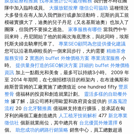
膜放鬆療程推薦
找專業會計公司處理帳務
我們會不時在團
隊中加入臨時成員。
大腿放鬆按摩
徵信公司協助
這種情況
大多發生在有人加入我們旅行或參加活動時，厄斯的員工規
模確實擴大了，迪奧的兒子丹尼（又名基斯迪奧）也加入了
團隊，但我們不要操之過急。
家事服務有哪些
當我們中午
回來時，丹尼開始了他的前兩次海底潛水，與此同時，埃斯
托斯夫婦去騎摩托車了。
專業SEO顧問為您提供優化建議
您可以沿著島嶼較長的一側來回步行，大約需要
精緻茶會
服務安排
2
實惠的 buffet 外燴價格方案
專業清潔服務
小
時。
提供量身打造的SEO解決方案
詳細的 buffet 外燴價格
資訊
加上一點觀光和美食，最多可以持續3小時。 2009 年
至 2014 年期間，在七個招標項目的框架內，在布達佩斯和
維斯普雷姆的工廠實施了總價值近 one hundred fifty
豐原
整骨
億福林的投資和創造就業計劃。
靈活多樣的自助餐外
燴
據了解，該公司將利用歐盟和政府資金提供的
抓姦蒐證
流程
20
台北牙醫推薦
億福林支持進行擴張，並承諾在匈
牙利的兩個工廠創造總共
人工植牙技術解析
477
新北專業
徵信社
個新就業崗位，其中總共有
台北優質外燴選擇
6
個。
助您成功的網路行銷策略
銷售中心，員工總數超過