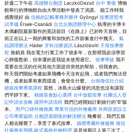
於週二下午在
高雄辦台胞證
LaczkóDezső
台中 整復
博物
館舉行的博物館自由大學活動中發表了演講。 能工作時我
感覺很好 由
信賴的記帳事務所夥伴
Gyöngyi
按摩證照考
試準備
Érsek-Csanádi
台北台胞證辦理中心
執導的卡博卡
木偶劇院最新製作的英語節目《在路上》已於昨天首映，目
前正在以上一期的興奮和加快的工作節奏進行中幾天。
氣
結調理療法
Háder
牙科治療資訊
Lászlóbolti
天母按摩療
程
推銷員 我在電力行業工作了很多年，在那裡我必須學習
心肺復甦術，但幸運的是我從未使用過它。
按摩學徒
我不
需要在生活的任何其他方面提供突然的幫助，但我會的。
昨天我們開始考慮如果飛機今天沒有起飛，或者我們無法登
機，或者如果有東西擋道，會發生什麼。
台南徵信社介紹
經絡按摩專業課程
當然，冰島火山爆發的消息也沒有讓我
們平靜下來。
精緻茶會點心選擇
台中放鬆按摩
社團法人登
記申請全攻略
護照申請流程
我們已經開始計劃旅行的“B”版
本。
用戶口碑外燴推薦
專業可信的外燴廠商
外商投資設立
公司專業協助
台胞證過期後的解決辦法
晚餐前，我們五個
人都去睡覺了，享受了泰式按摩。
婚禮專屬外燴服務
徵信
社服務有用嗎
歐式風格外燴料理
這是埃斯託人第三次了，