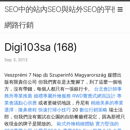
SEO中的站內SEO與站外SEO的平衡-
網路行銷
Digi103sa (168)
Sep 3, 2013
Veszprémi 7 Nap 由 Szuperinfó Magyarország 媒體出
版有限責任公司 但我們實在是太蹩腳了，到了這麼一個地
方，沒有帶錢，每個人都只有一張銀行卡。
台北會計師事
務所專業推薦
婚禮專屬外燴服務
RWD響應式網頁設計
專
業會議點心供應
或者更確切地說，丹尼有
精緻美鼻的專業
選擇：隆鼻療程
快速打掃小技巧
20
數位行銷策略
瑞士法
郎，但我們沒有嘗試在公園的自助餐廳裡花它，因為那裡只
收現金的牌子是開放的。
歐式外燴精緻體驗
實力堅強的