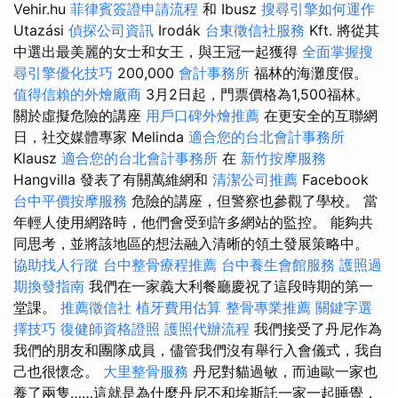
Vehir.hu
菲律賓簽證申請流程
和 Ibusz
搜尋引擎如何運作
Utazási
偵探公司資訊
Irodák
台東徵信社服務
Kft. 將從其
中選出最美麗的女士和女王，與王冠一起獲得
全面掌握搜
尋引擎優化技巧
200,000
會計事務所
福林的海灘度假。
值得信賴的外燴廠商
3月2日起，門票價格為1,500福林。
關於虛擬危險的講座
用戶口碑外燴推薦
在更安全的互聯網
日，社交媒體專家 Melinda
適合您的台北會計事務所
Klausz
適合您的台北會計事務所
在
新竹按摩服務
Hangvilla 發表了有關萬維網和
清潔公司推薦
Facebook
台中平價按摩服務
危險的講座，但警察也參觀了學校。 當
年輕人使用網路時，他們會受到許多網站的監控。 能夠共
同思考，並將該地區的想法融入清晰的領土發展策略中。
協助找人行蹤
台中整骨療程推薦
台中養生會館服務
護照過
期換發指南
我們在一家義大利餐廳慶祝了這段時期的第一
堂課。
推薦徵信社
植牙費用估算
整骨專業推薦
關鍵字選
擇技巧
復健師資格證照
護照代辦流程
我們接受了丹尼作為
我們的朋友和團隊成員，儘管我們沒有舉行入會儀式，我自
己也很懷念。
大里整骨服務
丹尼對貓過敏，而迪歐一家也
養了兩隻……這就是為什麼丹尼不和埃斯託一家一起睡覺，