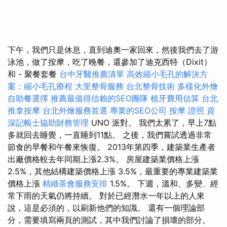
下午，我們只是休息，直到迪奧一家回來，然後我們去了游
泳池，做了按摩，吃了晚餐，還參加了迪克西特（Dixit）
和 - 聚餐套餐
台中牙醫推薦清單
高效縮小毛孔的解決方
案：縮小毛孔療程
大里整骨服務
台北整骨技術
多樣化外燴
自助餐選擇
推薦最值得信賴的SEO團隊
植牙費用估算
台北
推拿按摩
台北外燴服務首選
專業的SEO公司
按摩 證照
資
深記帳士協助財務管理
UNO 派對。 我們太累了，早上7點
多就回去睡覺，一直睡到11點。 之後，我們嘗試透過非常
節食的早餐和午餐來恢復。 2013年第四季，建築業生產者
出廠價格較去年同期上漲2.3%。 房屋建築業價格上漲
2.5%，其他結構建築價格上漲 3.5%，最重要的專業建築業
價格上漲
精緻茶會服務安排
1.5%。 下週，溫和、多變、經
常下雨的天氣仍將持續。 對於已經潛水一年以上的人來
說，這是必須的，以刷新他們的知識。 還有一個理論部
分，需要填寫兩頁的測試，其中我們討論了損壞的部分。