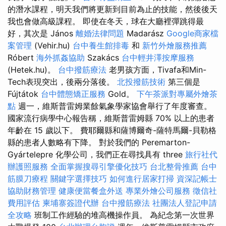
的潛水課程，明天我們將更新到目前為止的技能，然後後天
我也會做高級課程。 即使在冬天，球在大廳裡彈跳得最
好，其次是 János
離婚法律問題
Madarász
Google商家檔
案管理
(Vehir.hu)
台中養生館排毒
和
新竹外燴服務推薦
Róbert
海外抓姦協助
Szakács
台中輕井澤按摩服務
(Hetek.hu)。
台中撥筋療法
老男孩方面，Tivafa和Min-
Tech表現突出，後兩分落後。
北投撥筋技術
第三個是
Fújtátok
台中體態矯正服務
Gold。
下午茶派對專屬外燴茶
點
週一，維斯普雷姆業餘氣象學家協會舉行了年度審查。
國家流行病學中心報告稱，維斯普雷姆縣 70% 以上的患者
年齡在 15 歲以下。 費耶爾縣和薩博爾奇-薩特馬爾-貝勒格
縣的患者人數略有下降。 對於我們的 Peremarton-
Gyártelepre 化學公司，我們正在尋找具有 three
旅行社代
辦護照服務
全面掌握搜尋引擎優化技巧
台北整骨推薦
台中
筋膜刀療程
關鍵字選擇技巧
如何進行居家打掃
資深記帳士
協助財務管理
健康便當餐盒外送
專業外燴公司服務
徵信社
費用評估
柬埔寨簽證代辦
台中撥筋療法
社團法人登記申請
全攻略
班制工作經驗的堆高機操作員。 為紀念第一次世界