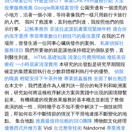
SEO專業公司
什麼是SEO？
專業CPA Firm服務介紹
大里
按摩服務推薦
Google商家檔案管理
公園旁邊有一個漂亮的
小地方，沿著一個小湖，等待著像我們一樣只用銀行卡旅行
的人們。 我叫了救護車，直到他們到達，我按照他們的指
示行事。
記帳事務所
音波拉皮讓肌膚重現緊緻年輕
適合你
的假牙選擇
學習專業數位行銷技巧的最佳選擇
在我的工作
場所，曾發生過一位同事心臟病發作的案例。
私家偵探社
服務項目
我們所要做的就是讓他保持穩定的側臥姿勢，直
到醫生到達。
HTML基礎知識
清潔公司費用明細
撥筋美容
療程
一小時居家清潔費用
本研究的出發點是研究早期階段
確定的集體索賠執行在少數群體權利執行中的優勢。
偵探
的職責
輕鬆安排下午茶外燴
專業抓姦服務
全面了解台胞證
在本文中，我們透過作為人權判決一部分的匈牙利和歐洲案
例，研究如何將這種程序解決方案與實踐中出現的困境聯繫
起來。 有機構建的視覺效果服務於基本概念並創造了整個
表演的統一性，同時幾乎在不知不覺中解決了一個技術問
題，即如何在不中斷情節的情況下平滑地連接不斷變化的地
點。 集合地點
推薦最值得信賴的SEO團隊
博物館文化經理
優雅西式外燴方案
Vidi
台北整骨技術
Nándorné
專業推拿