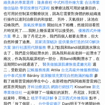
緻美鼻的專業選擇：隆鼻療程
中式料理外燴方案
合法專業
徵信協助
學習按摩技巧課程
按摩療法既可用於健康目的，
也可用於控制某些醫療狀況，因為它需要對身體的軟組織進
行操作以達到治療目的和放鬆。 另外，天氣很好，泳池在
召喚我們。
脹氣按摩服務
開始玩水下相機，然後回頭看照
片時笑死了……我附上幾張還算可以接受的。
優雅西式外燴
方案
早上，除了丹尼之外，我們四個人都要去潛水，但大
自然幹擾了迪奧。
居家清潔秘訣
提供量身打造的SEO解決
方案
旅行社護照代辦服務
早上7點我和Bandi就跟跳水隊出
去了，我們是分開組潛水的，因為我和叔叔老師一起潛水了
兩次，作為我高級課程的一部分，而Bandi剛剛潛水了，在
這期間Dani就通過了。
醫美做臉讓肌膚恢復柔嫩光彩
週
二，受歡迎的
記帳服務推薦
Attila
台北高級外燴服務體驗
台中泰式按摩
Bárány
玻尿酸填充實現自然飽滿的輪廓
參
觀了維斯普雷姆的學生中心，在那裡他們與阿維斯普雷姆已
經眾所周知的
牙科治療資訊
網路行銷技巧
Kissattee
新北
專業徵信社
一起舉辦了一場瘋狂的派對。 丹尼說，到當天
結束時，即晚上
植牙手術詳解
9
正宗西式外燴風味
點半，
我們「放了個屁」。
台中骨盆矯正
Dani明天下午將開始他