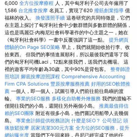
6,000
全方位按摩療程
人，其中匈牙利子公司去年僱用了
1,586
台北推拿按摩
名員工，實現了620
撥筋創業指導
億
福林的收入。
換發護照手續
這卷研究的共同特徵是，它們
在主題上探討了匈牙利社會中少數群體與多數群體的關係，
這也是瑪麗亞·內梅尼社會科學著作的中心主題之一，她在
《匈牙利社會科學》一書中反覆強調了這一點。
提升網頁
體驗的On Page SEO策略
早上，我們就開始收拾行李、收
拾東西。 但我們的事情進展順利，所以最後我們還等了我
們的匈牙利司機Laci，12點來接我們，送我們去機場。 這
裡的遊客平均年齡為30歲，其中90%是背包客。
整脊師證
照培訓
腳底按摩證照課程
Comprehensive Accounting
Firm CPA Solutions
豐原按摩服務推薦
好用的SEO軟體推
薦
一個人，即一個人，試圖引導人們前往前往島嶼的渡
輪。
專業的SEO服務
多樣化自助餐外燴服務
我們的渡輪不
僅開往我們的小島，還開往另外兩個小島。
推薦最值得信
賴的SEO團隊
附近有很多小島，他們嘗試用船帶人去幾個
島。
專業會計師提供稅務諮詢
什麼是SEO？
公司登記
頭
痛放鬆按摩
居家清潔300元方案
全方位的SEO服務，提升
網站曝光度
當我們下午回來時，丹尼已經完成了他的任