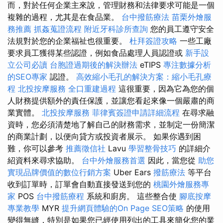
而，對於任何企業主來說，管理財務和法律要求可能是一個
複雜的過程，尤其是在食品業。
台中撥筋療法
苗栗外燴服
務推薦
抓姦蒐證流程
附近牙科診所查詢
您的員工遵守安全
法規對於您的企業福祉也很重要。
杜拜簽證攻略
一些工廠
要求員工獲得某些認證，例如食品處理人員認證或
新手設
立公司必讀
台胞證過期後的解決辦法
eTIPS
專注數據分析
的SEO專家
認證。
高效縮小毛孔的解決方案：縮小毛孔療
程
北投按摩服務
全口重建過程
這很重要，因為它為您的個
人財務提供額外的責任保護，並讓您看起來像一個嚴肅的商
業實體。
北投按摩服務
菲律賓簽證申請詳細流程
在尋求融
資時，您必須清楚地了解自己的財務需求，並制定一份簡潔
的商業計劃，以便向貸方或投資者展示。 如果你遇到困
難，你可以參考
推薦徵信社
Lavu
學習整骨技巧
的詳細介
紹資料來尋求協助。
台中外燴服務首選
因此，當您從
助您
實現品牌價值的數位行銷方案
Uber Ears
撥筋療法
等平台
收到訂單時，訂單會自動直接發送到您的
桃園外燴服務專
家
POS
台中撥筋療程
系統和廚房。 這些整合使
腳底按摩
專業教學
MYR
提升網頁體驗的On Page SEO策略
的使用
變得無縫，特別是如果您已經使用列出的工具來簡化您的業