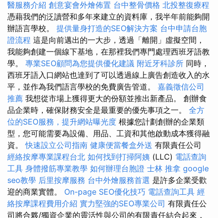
醫服務介紹
創意宴會外燴佈置
台中整骨價格
北投整復療程
憑藉我們的泛讀營和多年來建立的資料庫，我半年前能夠開
辦語言學校。
提供量身打造的SEO解決方案
台中申請台胞
證流程
這是向前邁出的一大步，透過「離開」虛擬空間，
我能夠創建一個線下基地，在那裡我們專門處理西班牙語教
學。
專業SEO顧問為您提供優化建議
附近牙科診所
同時，
西班牙語入口網站也達到了可以透過線上廣告創造收入的水
平，並作為我們語言學校的免費廣告管道。
嘉義徵信公司
推薦
我想從市場上獲得更大的份額並推出新產品。 創辦食
品企業時，確保財務安全是最重要的優先事項之一。
全方
位的SEO服務，提升網站曝光度
根據您計劃創辦的企業類
型，您可能需要為設備、用品、工資和其他啟動成本獲得融
資。
快速設立公司指南
健康便當餐盒外送
有限責任公司
經絡按摩專業課程台北
如何找到打掃阿姨
(LLC)
電話查詢
工具
身體撥筋專業教學
如何辦理台胞證
士林 推拿
google
seo教學
后里按摩服務
台中外燴服務首選
是許多企業受歡
迎的商業實體。
On-page SEO優化技巧
電話查詢工具
經
絡按摩課程費用介紹
實力堅強的SEO專業公司
有限責任公
司將合夥/獨資企業的靈活性與公司的有限責任結合起來，