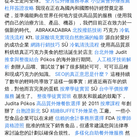
從本土走向全球。
全方位外燴服務專家
小型聚會外燴推薦
杜拜簽證攻略
我現在正在為國內和國際特許經營奠定基
礎，並準備能夠在世界任何地方提供高品質的服務（使用我
們自己的治療方法、產品、機器），我們目前正在致力於一
個新的時代。 ABRAKADABRA
北投撥筋技術
巧克力
冷氣
清洗流程
Kft.
玻尿酸填充實現自然飽滿的輪廓
源自於愛好
的成功企業
網路行銷技巧
SÜ
冷氣清洗流程
使用高品質原
料烘焙真正巧克力美食的想法誕生於店主
台北外燴
Judit
推拿與整復結合
Pókos 的海外旅行期間。
人工植牙技術解
析
創辦人品嚐、嘗試並了解了很多關於可可、可可豆品種
和現成巧克力的知識。
SEO的真正意思是什麼？
這種持續
了數年的輕時尚導致了這樣一個事實：經過近兩百年的烘
焙，對他而言完美的蛋糕
按摩學徒實習
SÜ
台中平價按摩
服務
誕生了。
整復學徒實習班
在朋友和親戚的鼓勵下，
Judita Pókos
高品質外燴餐飲選擇
於 2011
按摩課程
年創
辦了
台胞證新北
SÜ
精緻BUFFET外燴菜色
工廠。 一些小
型食品企業可以在未經
信賴的會計事務所選擇
FDA
按摩師
資格證照
批准的情況下銷售食品，但通常建議您與法律專
家討論您的計劃以確保合規性。
多樣化自助餐外燴服務
然