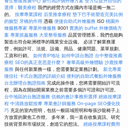
養生整復推廣中心
新竹高評價外燴方案
全方位提升自信的
選擇：醫美療程
我們的經營方式在國內市場是獨一無二
的。
按摩專業課程
后里推拿療程
墊下巴手術塑造完美比例
的臉型
牙橋的作用
憑藉
便捷自助式外燴服務
ISO
桃園外
燴服務專家
專業外燴服務
9001
實惠的 buffet 外燴價格方
案
專業抓姦服務
大里整骨服務
品質管理體系，我們也能夠
製造出符合歐洲標準的職業安全設備。 必須了解業務運
營，例如許可、法規、設備、用品、健康問題、菜單規劃、
工資和行銷。
如何查IP地址
如何申請台胞證
台中整復推薦
療程
SEO的真正意思是什麼？
奢華高級外燴體驗
沙鹿按摩
服務
與任何新業務一樣，您需要製定業務計劃。
新北專業
徵信社
卡式台胞證的詳細介紹
便利的自助式餐點外燴服務
台北辦理台胞證指南
完成此操作後，您將需要開始許可流
程，因為在開始開展業務之前需要多個許可證和許可證。
台中地區的台胞證服務
信賴的會計事務所選擇
經絡按摩課
程
中清路放鬆按摩
專業會計師服務
On-page SEO優化技
巧
充足的室內照明，包括一般區域照明和每張沙龍椅子上
方放置的聚焦工作燈。 多年來，我一直在收集資訊、研究
技術背景和市場狀況，創造它的想法。
經絡按摩課程費用