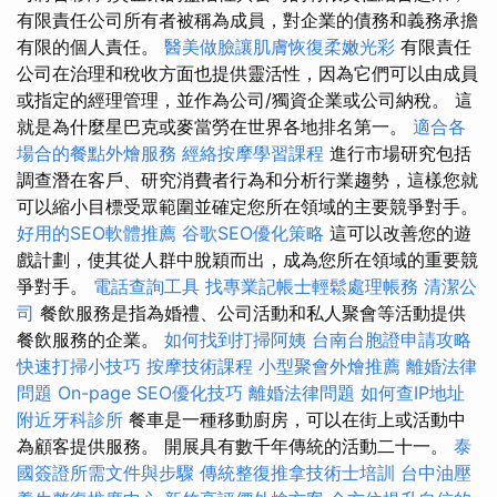
有限責任公司所有者被稱為成員，對企業的債務和義務承擔
有限的個人責任。
醫美做臉讓肌膚恢復柔嫩光彩
有限責任
公司在治理和稅收方面也提供靈活性，因為它們可以由成員
或指定的經理管理，並作為公司/獨資企業或公司納稅。 這
就是為什麼星巴克或麥當勞在世界各地排名第一。
適合各
場合的餐點外燴服務
經絡按摩學習課程
進行市場研究包括
調查潛在客戶、研究消費者行為和分析行業趨勢，這樣您就
可以縮小目標受眾範圍並確定您所在領域的主要競爭對手。
好用的SEO軟體推薦
谷歌SEO優化策略
這可以改善您的遊
戲計劃，使其從人群中脫穎而出，成為您所在領域的重要競
爭對手。
電話查詢工具
找專業記帳士輕鬆處理帳務
清潔公
司
餐飲服務是指為婚禮、公司活動和私人聚會等活動提供
餐飲服務的企業。
如何找到打掃阿姨
台南台胞證申請攻略
快速打掃小技巧
按摩技術課程
小型聚會外燴推薦
離婚法律
問題
On-page SEO優化技巧
離婚法律問題
如何查IP地址
附近牙科診所
餐車是一種移動廚房，可以在街上或活動中
為顧客提供服務。 開展具有數千年傳統的活動二十一。
泰
國簽證所需文件與步驟
傳統整復推拿技術士培訓
台中油壓