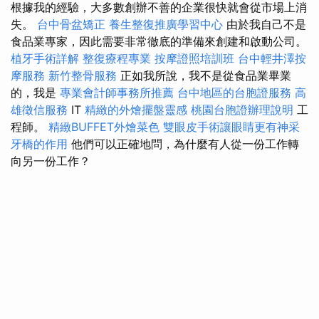
根據我的經驗，大多數創辦不善的企業很快就會從市場上消
失。
台中骨盆矯正
養生整復推廣學習中心
由於我自己不是
食品業專家，因此需要非常徹底的準備來創建和啟動公司。
植牙手術詳解
整復療程專業
按摩證照培訓班
台中輕井澤按
摩服務
新竹整骨服務
正如我所說，我不是從食品業畢業
的，我是
專業會計師事務所推薦
台中地區的台胞證服務
高
雄徵信服務
IT
精緻的外燴擺盤靈感
桃園台胞證辦理說明
工
程師。
精緻BUFFET外燴菜色
雙眼皮手術讓眼睛更有神采
牙橋的作用
他們可以正確地問，為什麼有人從一份工作轉
向另一份工作？