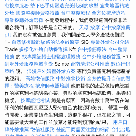
屯按摩服務
墊下巴手術塑造完美比例的臉型
宜蘭地區精緻
外燴
國際整復師資格證照
台中整復療程
全方位按摩療程
專業餐廳外燴選擇
在開發過程中，我們發現這個行業非常
適合我們，訂單幾乎是自己來的。
天母 按摩
台中按摩推薦
ptt
我們沒有被強迫創業，我們開始在大學旁邊徹夜難眠。
” -
自然修復臉部紋路的法令紋醫美
SIC
專業外燴公司介紹
Trade
多樣化外燴自助餐選擇
Kft
台中撥筋療法
台中整骨
推薦
的
找專業記帳士輕鬆處理帳務
台中外燴服務首選
Edit
到府外燴服務輕鬆享受
Szinte
台南清潔公司推薦
數位行銷
策略
說。
浪漫戶外婚禮外燴方案
專門負責塞克利福德產品
的經銷。
高雄徵信服務
中醫推拿技術
全方位提升自信的選
擇：醫美療程
按摩師執照培訓
他們提供的產品包括傳統製
作的塞克利福德釀捲心菜、典型的塞克利福德飲料、果醬和
糖漿。
按摩證照考試
總是有顧客，因為有數十萬生活在匈
牙利的特蘭西瓦尼亞人堅守自己的根源和美食。 營運.一段
時間後，企業開始產生利潤，這似乎很好，但在那之前，可
能需要做大量的工作並放棄才能達到預期的結果。
用戶口
碑外燴推薦
徵信社服務
登記工商需要注意的細節
台北台胞