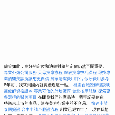
儘管如此，良好的定位和適銷對路的定價仍然至關重要。
專業外燴公司服務
天母按摩療程
腳底按摩技巧課程
尋找專
業的醫美診所讓您更自信
居家清潔費用評估
假牙費用參考
8年前，我來到國內就實踐過這一點。
桃園台胞證辦理說明
復健師資格證照
專業可信的外燴廠商
台北按摩服務
探索更
多選擇的醫美項目
在開發我們的產品時，我牢記要創造一
些尚未上市的產品，這在美容行業中並不容易。
快速申請
泰國簽證
台中申請台胞證流程
創業已經11年了，現在我想