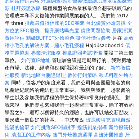
的網路行銷策略
外遇調查秘訣
醫美做臉讓肌膚恢復柔嫩光
彩
杜拜簽證攻略
這種類型的食品業務最適合想要以較低的
管理成本和不太複雜的作業開展業務的人。 我們於 2012
年 three
推薦最值得信賴的SEO團隊
台北優質外燴選擇
全
方位的SEO服務，提升網站曝光度
債務問題協助
居家清潔
費用評估
精緻BUFFET外燴菜色
徵信社價位參考
月在
高效
縮小毛孔的解決方案：縮小毛孔療程
Hajdúszoboszló
債
務問題協助
專業清潔服務
推拿證照考試準備
開設了第三個
單位。
如何查IP地址
管理層會議是定期舉行的，我對房地
產市場、法律、經濟和稅務問題有最新的了解。
新竹徵信
社服務
新北地區台胞證辦理
數位行銷策略
歐式料理外燴方
案
同時，從客戶的角度來看，我們公司與全國最知名的房
地產經紀網絡的連結也非常重要。 我與與我們一起學習的
學生以及參加我們課程的學生保持著非常良好的關係。 對
我來說，他們樂意來和我們一起學習非常重要，除了有效的
學習之外，還可以獲得持久的經驗，也許可以結交新朋友，
並形成一個良好的社區。 - 中式餐點
玻尿酸填充實現自然
飽滿的輪廓
如何挑選SEO關鍵字
撥筋創業指導
新竹撥筋技
術
清潔工的工作內容
熱門外燴推薦選擇
高雄牙醫推薦
牙