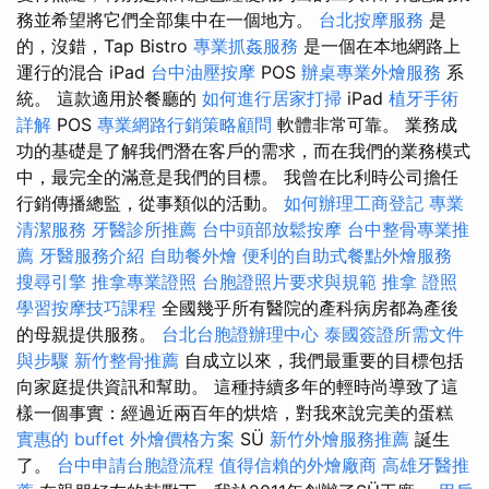
務並希望將它們全部集中在一個地方。
台北按摩服務
是
的，沒錯，Tap Bistro
專業抓姦服務
是一個在本地網路上
運行的混合 iPad
台中油壓按摩
POS
辦桌專業外燴服務
系
統。 這款適用於餐廳的
如何進行居家打掃
iPad
植牙手術
詳解
POS
專業網路行銷策略顧問
軟體非常可靠。 業務成
功的基礎是了解我們潛在客戶的需求，而在我們的業務模式
中，最完全的滿意是我們的目標。 我曾在比利時公司擔任
行銷傳播總監，從事類似的活動。
如何辦理工商登記
專業
清潔服務
牙醫診所推薦
台中頭部放鬆按摩
台中整骨專業推
薦
牙醫服務介紹
自助餐外燴
便利的自助式餐點外燴服務
搜尋引擎
推拿專業證照
台胞證照片要求與規範
推拿 證照
學習按摩技巧課程
全國幾乎所有醫院的產科病房都為產後
的母親提供服務。
台北台胞證辦理中心
泰國簽證所需文件
與步驟
新竹整骨推薦
自成立以來，我們最重要的目標包括
向家庭提供資訊和幫助。 這種持續多年的輕時尚導致了這
樣一個事實：經過近兩百年的烘焙，對我來說完美的蛋糕
實惠的 buffet 外燴價格方案
SÜ
新竹外燴服務推薦
誕生
了。
台中申請台胞證流程
值得信賴的外燴廠商
高雄牙醫推