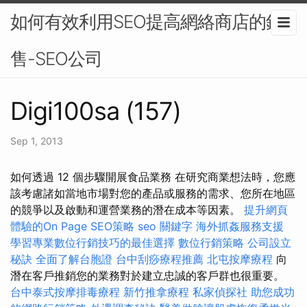
如何有效利用SEO提高網絡商店的銷
售-SEO公司
Digi100sa (157)
Sep 1, 2013
如何透過 12 個步驟開展食品業務 在研究商業想法時，您應
該考慮諸如當地市場對您的產品或服務的需求、您所在地區
的競爭以及啟動和運營業務的潛在成本等因素。
提升網頁
體驗的On Page SEO策略
seo 關鍵字
海外抓姦服務支援
學習專業數位行銷技巧的最佳選擇
數位行銷策略
公司設立
秘訣
全面了解台胞證
台中刮痧療程推薦
北屯按摩療程
向
潛在客戶推銷您的業務對於建立忠誠的客戶群也很重要。
台中泰式按摩排毒療程
新竹推拿療程
私家偵探社
助您成功