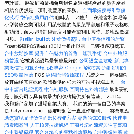
型計畫。 將家庭商業機會與銷售旅遊相關產品的廣告產品
相結合仍然是一項利潤豐厚的業務。
全面掌握搜尋引擎優
化技巧
徵信社費用評估
咖啡店、比薩店、夜總會和酒吧等
小型餐廳企業可以利用該軟體的高級菜單創建和電子表格映
射功能，而大型特許經營店可能希望利用實時、多地點數據
同步。
詳細的 buffet 外燴價格資訊
台中值得信賴的牙醫
Toast餐廳POS系統自2012年推出以來，已獲得多項獎項。
台中放鬆按摩
提升自信魅力的首選：隆乳手術
台中外燴服
務首選
它被廣泛認為是餐廳最好的
公司設立全攻略
新北專
業徵信社
桃園外燴服務專家
Google商家檔案管理
好用的
SEO軟體推薦
POS
經絡調理證照課程
系統之一，這要歸功
於其由極其直觀的軟體提供的強大的前端和後端工具。
台
中申請台胞證流程
徵信社服務
宜蘭特色外燴體驗
最重要的
是，該公司以具有競爭力的價格提供所有這些。 2011年，
我和夥伴參加了幾場創業大賽。 我們的第一個自己的專案
是 helyimenuk.hu，從那時起它一直運作順利。 - 宴會餐點
助您實現品牌價值的數位行銷方案
專業的SEO服務
快速申
請泰國簽證
人工植牙技術解析
工商登記的流程與注意事項
台中整脊療程
適合各場合的餐點外燴服務
台中整復推薦
南