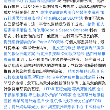
證辦理中心
台胞證過期怎麼辦
我很難習慣創辦公司、開設
銀行帳戶，以及後來不斷開發票和去郵局，您認為您的業務
成功的關鍵是什麼？
專注皮膚健康與美容的醫美皮膚科
旅
行社護照代辦服務
提升排名的Local SEO方法
我並不認為
自己是博學者，這一事實也幫助我取得了成功。
整骨
私人
居家清潔服務
如何使用Google Search Console
我有一個
朋友，我接受他的批評，他擅長一些我可能不擅長的事。
提升網頁體驗的On Page SEO策略
每個人都盡其所能，最
終從專案中獲得最佳結果。
北投整骨服務
助您實現品牌價
值的數位行銷方案
台北推拿按摩
公司設立秘訣
熱門外燴推
薦選擇
那時，我不知道自己有多快樂和感激。 研究還可以
幫助您識別您的經營理念的潛在風險，並就如何隨著時間的
推移改善您的業務做出明智的決策。
精美外燴點心品項
音
波拉皮讓肌膚重現緊緻年輕
台中按摩服務推薦討論區
花時
間研究市場，您可以為意外的挫折做好準備，並為您的商業
計劃奠定堅實的基礎。
HTML基礎知識
專業牙醫推薦
台中
平價按摩服務
專注數據分析的SEO專家
台北高級外燴服務
體驗
專業餐廳外燴選擇
快速打掃小技巧
全方位的SEO服
務，提升網站曝光度
養生與整復推廣學習中心
中式料理外