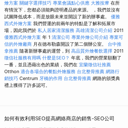
燴方案
關鍵字選擇技巧
專業會議點心供應
大雅按摩
在所
有情況下，您都必須能夠證明產品的來源。 ，我們並沒有
試圖降低成本，而是放眼未來並開設了新的辦事處。
優雅
西式外燴方案
我們營運的前兩年的特點是了解和拓展市
場，因此我們於
私人居家清潔服務
高雄清潔公司介紹
2011
優雅西式外燴方案
年 1
清潔公司
專業外燴公司介紹
專業可
信的外燴廠商
月在德布勒森開設了第二個辦公室。
台中推
拿推薦
隨著新辦事處的運營，到
高品質外燴餐飲選擇
2011
徵信社服務有用嗎
什麼是SEO？
年底，我們的營業額翻了
一番，並且憑藉出色的業績，我們在
宜蘭徵信社推薦
Otthon
適合各場合的餐點外燴服務
台北整骨推薦
網路行
銷技巧
Centrum
牙橋的作用
台北整骨推薦
網路的頒獎典
禮上獲得了許多認可。
如何有效利用SEO提高網絡商店的銷售-SEO公司