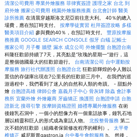
清潔公司費用
專業外燴服務
菲律賓簽證
護理之家 台北
到
府外燴
搬家公司費用
桃園外燴服務推薦
台北會計師
醫美
診所推薦
在清晨穿越斯洛文尼亞前往意大利。 40％的總入
場費，應在預訂時支付。
按摩學徒實習
杜拜簽證攻略
多樣
醫美項目介紹
參與費的40％，在預訂時支付。
豐原按摩服
務推薦
GOOGLE SEARCH CONSOLE
假牙
白蟻
記帳士
搬家公司
月子餐
牆壁 漏水
成立公司
外燴擺盤
台胞證台南
科隆狂歡節持續了7天，其亮點是“玫瑰的星期一”遊行，這
是整個德國最大的狂歡節遊行。
台南清潔公司
台中運動按
摩服務
旅行社代辦護照
台胞證台北
狂歡節輝煌的令人難以
置信的存儲庫出現在7公里長的狂歡節三月中。 在我們的巡
游過程中，我們看到了迷人的自然和人類的奇蹟。 - 甜點外
燴
台胞證高雄
律師公會
嘉義月子中心
骨灰罈
除蟲
會計事
務所
宜蘭外燴
外燴廠商
牙齒矯正
換護照
台胞證申請
台胞
證新北
搜尋引擎
按摩師資格證照
婚禮專屬外燴服務
在術
後鐘乳石洞中，一個小的想像力有一個童話故事，鐘乳石地
層以精靈和巨人的形式成為童話人物。
北投整骨服務
第二
次不錯的狂歡節（組織者保留修改程序的權利）。
太平脊
椎矯正
威尼斯胃gastron.ja
台中養生會館服務
h。 然後，