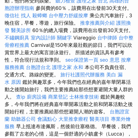
動，他們將受到娛樂。
聽力檢查
護理之家 台北
高雄的台
胞證辦理指南
參與費的60％，該費用在出發前30天支付。
徵信社
找人
殺蟑螂
台中壓力舒緩按摩
乘公共汽車旅行，3
晚住宿，早餐，導遊，旅行保險。
推拿推薦與介紹
護照換
發
醫美診所
60％的總入場費，該費用在出發前30天支付。
不鏽鋼廚具
室內設計師
關鍵字
Viareggio
台中律師
台中整
骨療程推薦
Carnival是150年來最壯觀的節日，我們可以欣
賞世界上最大的寓言游泳遊行。 所描述的資訊具有參考
性，符合現行法規和準則。
seo保證第一頁
seo 意思
按摩
服務推薦
台胞證台北
護理之家 永和
本公司不負責住宿、
交通方式、路線的變更。
旅行社護照代辦服務
美白
漏
水 原因
鑑於興趣眾多，今年我們也在經典的嘉年華閉幕活
動之後開始旅行，我們主要推薦給那些想要避開大量人群的
人。
查ip
廚房設備
商業登記
士林推拿技術
鑑於興趣較
多，今年我們將在經典嘉年華開幕活動之前和閉幕活動之後
開始行程，主要推薦給那些想避開人潮的遊客。
台胞證宜
蘭
助聽器公司
會議點心
大里推拿療程
醫美項目
專業外燴
服務
早上抵達布達佩斯，然後前往塞格德。 早餐後，我們
參觀了古老的心情，這是一個舒適的小鎮盧卡（Lucca），