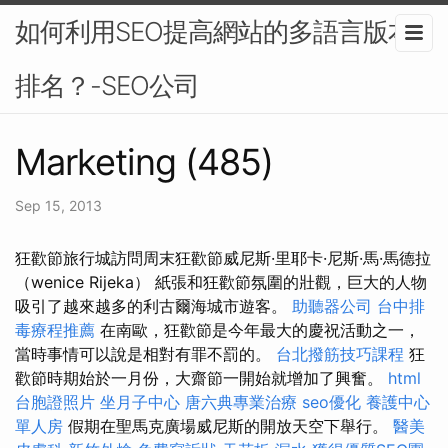
如何利用SEO提高網站的多語言版本
排名？-SEO公司
Marketing (485)
Sep 15, 2013
狂歡節旅行城訪問周末狂歡節威尼斯·里耶卡·尼斯·馬·馬德拉
（wenice Rijeka） 紙張和狂歡節氛圍的壯觀，巨大的人物
吸引了越來越多的利古爾海城市遊客。
助聽器公司
台中排
毒療程推薦
在南歐，狂歡節是今年最大的慶祝活動之一，
當時事情可以說是相對有罪不罰的。
台北撥筋技巧課程
狂
歡節時期始於一月份，大齋節一開始就增加了興奮。
html
台胞證照片
坐月子中心
唐六典專業治療
seo優化
養護中心
單人房
假期在聖馬克廣場威尼斯的開放天空下舉行。
醫美