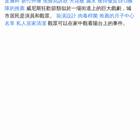
皮膚科
新竹外燴
免費寫訴狀
天花板 漏水
獲得優質SEO團
隊的推薦
威尼斯狂歡節類似於一場街道上的巨大戲劇，城
市居民是演員和觀眾。
裝潢設計
肉毒桿菌
推薦的月子中心
名單
私人居家清潔
觀眾可以在家中觀看陽台上的事件。