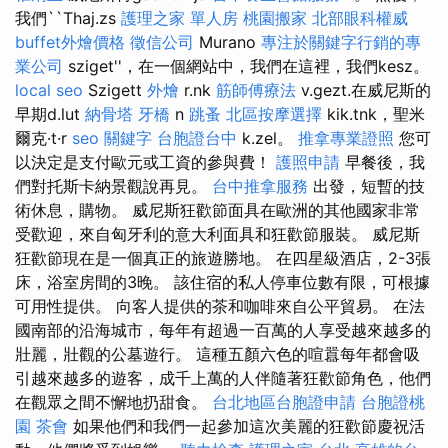
我們``Thaj.zs
護理之家 單人房
桃園搬家
北部眼科權威
buffet外燴價格
徵信公司
Murano
專注於關鍵字行銷的專
業公司
sziget''，在一個網站中，我們在這裡，我們kesz。
local seo
Szigett
外燴
r.nk
筋師傅療法
v.gezt.在威尼斯的
早期d.lut
納骨塔
牙橋
n
跳蚤
北區按摩選擇
kik.tnk，聖米
爾克·t·r
seo 關鍵字
台胞證台中
k.zel。
推拿專業證照
您可
以決定是支付歐元或工資的參與費！
護照申請
早餐後，我
們對托斯卡納景觀說再見。
台中推拿服務
出發，短暫的技
術休息，購物。 威尼斯狂歡節面具在歐洲的其他國家非常
受歡迎，來自匈牙利的意大利面具和狂歡節服裝。 威尼斯
狂歡節現在是一個真正的旅遊勝地。 在四星級酒店，2-3張
床，浴室房間的3晚。 該住宿的私人停車位數有限，可根據
可用性提供。 向客人提供的茶和咖啡來自公平貿易。 在法
國南部的沿海城市，每年有超過一百萬的人享受越來越多的
壯麗，壯觀的公墓遊行。 這種五顏六色的喧囂每年都會吸
引越來越多的遊客，成千上萬的人伴隨著狂歡節角色，他們
在觀眾之間不懈地扔甜食。
台北地區台胞證申請
台胞證桃
園
茶會
如果他們和我們一起參加這次美麗的狂歡節慶祝活