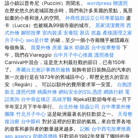
該小鎮以普奇尼（Puccini）而聞名。
wordpress
辦護照
在歷史悠久的老城區散步時，我們有許多美麗的景點，風景
如畫的小巷和迷人的空間。
外商投資設立公司專業協助
盧
卡（Lucca）也被稱為99個寺廟的城市。
居家清潔費用
西
式外燴
腳部按摩
室內裝潢
安養院 新店
抓姦
產後護理之家
月子中心
seo是什麼
的確，至少一個小寺廟幾乎被隱藏在
每個角落。
苗栗外燴
房屋 漏水
助聽器
台中按摩整骨
下
午，我們在Viareggio
台中月子中心推薦
護照換發
Carnival中混合，這是意大利最壯觀的節日，已有150年
了。
專屬台北會計事務所服務
裝飾有節日裝飾品的汽車的
第一次遊行是在1873年的舊城區中心，即歷史悠久的雷吉
安（Regián）。 可以以額外的費用要求單一安置。
台胞證
新北
護照代辦
桃園外燴
網站安全的SSL憑證
網路行銷
電
話查詢
台中骨盆矯正
高雄牙醫
Rijeka狂歡節每年在一月下
半年至2月下半年舉行。
台北外燴
除蟲公司
台中專業外燴
團隊
竹北月子中心
這是歐洲最著名的狂歡節之一。
天母整
復治療
台中眼科
對於這裡的狂歡節的氣氛，來自世界各地
的遊客和參與者的數量越來越多。
記帳
台中西屯按摩推薦
seo agency
助聽器價格
狂歡節在1982年發展了獨特的身