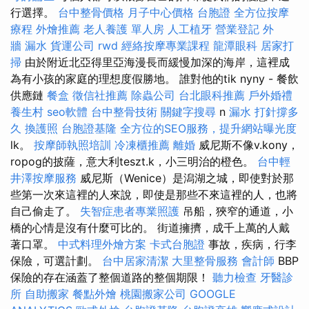
行選擇。
台中整骨價格
月子中心價格
台胞證
全方位按摩
療程
外燴推薦
老人養護 單人房
人工植牙
營業登記
外
牆 漏水
貨運公司
rwd
經絡按摩專業課程
龍潭眼科
居家打
掃
由於附近北亞得里亞海漫長而緩慢加深的海岸，這裡成
為有小孩的家庭的理想度假勝地。 誰對他的tik nyny - 餐飲
供應鏈
餐盒
徵信社推薦
除蟲公司
台北眼科推薦
戶外婚禮
養生村
seo軟體
台中整骨技術
關鍵字搜尋
n
漏水 打針撐多
久
換護照
台胞證基隆
全方位的SEO服務，提升網站曝光度
lk。
按摩師執照培訓
冷凍櫃推薦
離婚
威尼斯不像v.kony，
ropog的披薩，意大利teszt.k，小三明治的橙色。
台中輕
井澤按摩服務
威尼斯（Wenice）是潟湖之城，即使對於那
些第一次來這裡的人來說，即使是那些不來這裡的人，也將
自己偷走了。
失智症患者專業照護
吊船，狹窄的通道，小
橋的心情是沒有什麼可比的。 街道擁擠，成千上萬的人戴
著口罩。
中式料理外燴方案
卡式台胞證
事故，疾病，行李
保險，可選計劃。
台中居家清潔
大里整骨服務
會計師
BBP
保險的存在涵蓋了整個道路的整個期限！
聽力檢查
牙醫診
所
自助搬家
餐點外燴
桃園搬家公司
GOOGLE