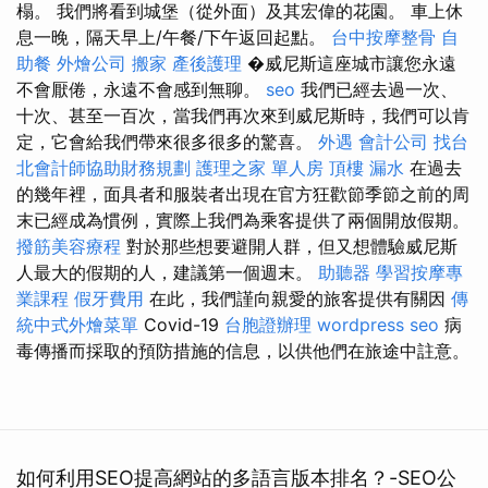
榻。 我們將看到城堡（從外面）及其宏偉的花園。 車上休
息一晚，隔天早上/午餐/下午返回起點。
台中按摩整骨
自
助餐
外燴公司
搬家
產後護理
�威尼斯這座城市讓您永遠
不會厭倦，永遠不會感到無聊。
seo
我們已經去過一次、
十次、甚至一百次，當我們再次來到威尼斯時，我們可以肯
定，它會給我們帶來很多很多的驚喜。
外遇
會計公司
找台
北會計師協助財務規劃
護理之家 單人房
頂樓 漏水
在過去
的幾年裡，面具者和服裝者出現在官方狂歡節季節之前的周
末已經成為慣例，實際上我們為乘客提供了兩個開放假期。
撥筋美容療程
對於那些想要避開人群，但又想體驗威尼斯
人最大的假期的人，建議第一個週末。
助聽器
學習按摩專
業課程
假牙費用
在此，我們謹向親愛的旅客提供有關因
傳
統中式外燴菜單
Covid-19
台胞證辦理
wordpress seo
病
毒傳播而採取的預防措施的信息，以供他們在旅途中註意。
如何利用SEO提高網站的多語言版本排名？-SEO公