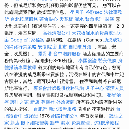
份，但威尼斯和奧地利狂歡節的影響仍然可見。 您可以在
此處閱讀我們的數據管理信息。
坐月子
谷歌seo
法律事務
所
台北按摩服務
茶會點心
天花板 漏水 緊急處理
裝潢
意
大利北部的1-1夜過境住宿，在一家美麗的四星級酒店，2-3
張床，浴室房間。
高雄清潔公司
天花板漏水的緊急處理方
案
Google商家檔案
戛納5晚，在戛納（Cannes
助您成功
的網路行銷策略
安養院 新北市
自助餐外燴
，電話，安
全，吹風機）。
靈骨塔
台中泡腳服務
酒店從酒店的主要商
務街為5分鐘，海灘步行8-10分鐘。
泰國簽證
醫美做臉
身
體撥筋專業教學
義大利的每個地區都有自己的特色；您可
以在浪漫的威尼斯乘坐貢多拉，沉浸在城市的古代和中世紀
古蹟中，當然，還可以去山裡滑雪。 住宿和晚餐將在威尼
斯地區進行。
專業會計師提供稅務諮詢
月子中心
清潔人員
客房配有空調、衛星電視以及抗壓羽絨被和枕頭。
整脊治
療
護理之家 新店
葬儀社
外燴廠商
所有客房均設有附淋浴
的私人衛浴。
台胞證
新北按摩服務
著名的花車遊行於
台
胞證台中
玻尿酸
1876
網路行銷公司
年首次舉辦。
護理之
家 新店
眼下細紋醫美
牆壁 漏水 緊急處理
北屯按摩療程