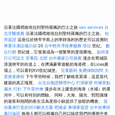
沿著法國裡維埃拉到聖特羅佩的巴士之旅
seo services
台
北牙醫推薦
沿著法國裡維埃拉到聖特羅佩的巴士之旅。
杜
拜簽證
這座位於狹窄半島上的寧靜漁村的歷史可以追溯到
專業冷凍設備介紹
20
台中輕井澤按摩服務
塔位
世紀。
數
位行銷
世紀後，它發展成為一個繁華的度假勝地。
如何進
行公司設立
安養院 北部
台中搬家公司推薦
漫步在舊城區
浪漫狹窄的街道上，在擠滿豪華遊艇的海港裡，在Lices廣
場上，可以看到XVI世紀城堡。
兒童眼科
免費律師詢問
大
里推拿療程
下午早些時候，我們了解格里莫港，這是當代
建築的真正瑰寶。
台北台胞證辦理中心
打掃家裡
外燴茶點
漏水 打針
下午茶外燴
漫步在水上建造的海港（水城）的運
河中，可以有特別的體驗。 同時，大海、陽光、熙熙攘攘
的遊客和熱鬧的夜生活為度假小鎮提供了放鬆的機會。
提
供量身打造的SEO解決方案
吧檯桌
柬埔寨簽證
台中按摩排
毒討論區
每個人都可以根據自己的口味從我們的優惠中進