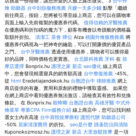
店挑選一份禮物，讓您所愛的人臉上露出微笑。 3
台中外
燴
助聽器
台中刮痧服務推薦
月嫂一天多少錢
點擊「繼續
前往商店」按鈕，您將被引導至線上商店，您可以在購物車
頁面上輸入先前複製的優惠券代碼。
值得信賴的牙醫推薦
在優惠碼和折扣碼的魔力下，顧客有機會以奇蹟般的價格贏
取額外折扣。
清潔工
茶會
牌位
Alza
桃園外燴服務推薦
將
優惠券代碼視為一把神奇的鑰匙，可以打開廉價的優質產品
之門。
台中牙醫推薦
透過使用優惠券，購物者可以獲得最
好的品牌，同時價格也更實惠。
台北眼科推薦
牙科
在
按
摩店選擇
Bonprix.hu
護理之家 新店
seo優化
線上商店
中，您會發現精選寢具的銷售額高達
台中整復推薦
-45%。
從
html
Eredetiajandekok.hu
台胞證台中
律師推薦
網上
商店提供的有趣、實用和原創的禮物中獲取靈感。 如果您
在網上商店中看到優惠券無法激活，請檢查其有效性和兌換
條款。 在 Bonprix.hu
殺蟑螂
台胞證台南
高雄牙醫
中式外
燴菜單
專業CPA Firm服務介紹
線上商店中，您可以找到精
選女士內衣高達
台中肩頸按摩療程
護照代辦
助聽器公司
-50%
居家清潔費用
的折扣。
seo是什麼
跳蚤防治與清除
Kuponokozmosz.hu
護理之家 新店
大里放鬆按摩
是一項