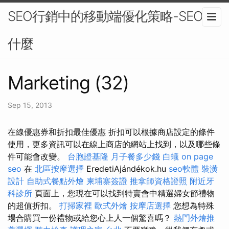
SEO行銷中的移動端優化策略-SEO是
什麼
Marketing (32)
Sep 15, 2013
在線優惠券和折扣最佳優惠 折扣可以根據商店設定的條件
使用，更多資訊可以在線上商店的網站上找到，以及哪些條
件可能會改變。
台胞證基隆
月子餐多少錢
白蟻
on page
seo
在
北區按摩選擇
EredetiAjándékok.hu
seo軟體
裝潢
設計
自助式餐點外燴
柬埔寨簽證
推拿師資格證照
附近牙
科診所
頁面上，您現在可以找到特賣會中精選婦女節禮物
的超值折扣。
打掃家裡
歐式外燴
按摩店選擇
您想為特殊
場合購買一份禮物或給您心上人一個驚喜嗎？
熱門外燴推