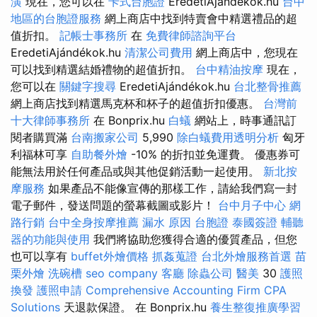
潢
現在，您可以在
卡式台胞證
EredetiAjándékok.hu
台中
地區的台胞證服務
網上商店中找到特賣會中精選禮品的超
值折扣。
記帳士事務所
在
免費律師諮詢平台
EredetiAjándékok.hu
清潔公司費用
網上商店中，您現在
可以找到精選結婚禮物的超值折扣。
台中精油按摩
現在，
您可以在
關鍵字搜尋
EredetiAjándékok.hu
台北整骨推薦
網上商店找到精選馬克杯和杯子的超值折扣優惠。
台灣前
十大律師事務所
在 Bonprix.hu
白蟻
網站上，時事通訊訂
閱者購買滿
台南搬家公司
5,990
除白蟻費用透明分析
匈牙
利福林可享
自助餐外燴
-10% 的折扣並免運費。 優惠券可
能無法用於任何產品或與其他促銷活動一起使用。
新北按
摩服務
如果產品不能像宣傳的那樣工作，請給我們寫一封
電子郵件，發送問題的螢幕截圖或影片！
台中月子中心
網
路行銷
台中全身按摩推薦
漏水 原因
台胞證
泰國簽證
輔聽
器的功能與使用
我們將協助您獲得合適的優質產品，但您
也可以享有
buffet外燴價格
抓姦蒐證
台北外燴服務首選
苗
栗外燴
洗碗槽
seo company
客廳
除蟲公司
醫美
30
護照
換發
護照申請
Comprehensive Accounting Firm CPA
Solutions
天退款保證。 在 Bonprix.hu
養生整復推廣學習