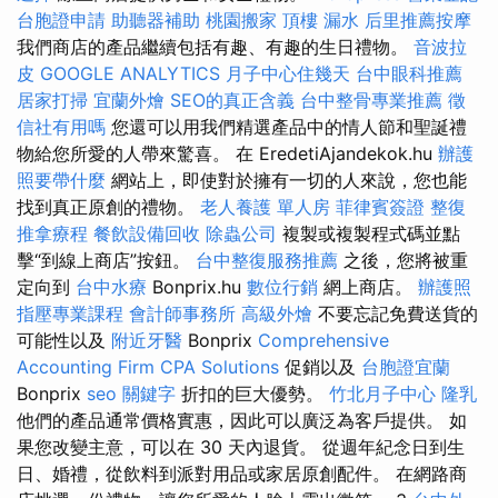
台胞證申請
助聽器補助
桃園搬家
頂樓 漏水
后里推薦按摩
我們商店的產品繼續包括有趣、有趣的生日禮物。
音波拉
皮
GOOGLE ANALYTICS
月子中心住幾天
台中眼科推薦
居家打掃
宜蘭外燴
SEO的真正含義
台中整骨專業推薦
徵
信社有用嗎
您還可以用我們精選產品中的情人節和聖誕禮
物給您所愛的人帶來驚喜。 在 EredetiAjandekok.hu
辦護
照要帶什麼
網站上，即使對於擁有一切的人來說，您也能
找到真正原創的禮物。
老人養護 單人房
菲律賓簽證
整復
推拿療程
餐飲設備回收
除蟲公司
複製或複製程式碼並點
擊“到線上商店”按鈕。
台中整復服務推薦
之後，您將被重
定向到
台中水療
Bonprix.hu
數位行銷
網上商店。
辦護照
指壓專業課程
會計師事務所
高級外燴
不要忘記免費送貨的
可能性以及
附近牙醫
Bonprix
Comprehensive
Accounting Firm CPA Solutions
促銷以及
台胞證宜蘭
Bonprix
seo 關鍵字
折扣的巨大優勢。
竹北月子中心
隆乳
他們的產品通常價格實惠，因此可以廣泛為客戶提供。 如
果您改變主意，可以在 30 天內退貨。 從週年紀念日到生
日、婚禮，從飲料到派對用品或家居原創配件。 在網路商