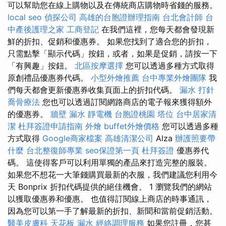
可以幫助您在線上購物以及在傳統商店購物時省錢的服務。
local seo
偵探公司
高雄的台胞證辦理指南
台北會計師
台
中產後護理之家
工商登記
在我們這裡，您每天都會發現新
鮮的折扣、促銷和優惠券。 如果您找到了適合您的折扣，
只需點擊「顯示代碼」按鈕，或者，如果是促銷，請按一下
「有興趣」按鈕。
北區按摩選擇
您可以透過多種方式取得
原創禮品優惠券代碼。
小型外燴推薦
台中專業外燴團隊
我
們每天都會更新優惠券收集頁面上的折扣代碼。
漏水 打針
喬骨療法
您也可以透過訂閱網路商店的電子報來獲得額外
的優惠券。
牆壁 漏水
靜電機
台胞證桃園
塔位
台中居家清
潔
杜拜簽證申請指南
外燴
buffet外燴價格
您可以透過多種
方式取得
Google商家檔案
高雄清潔公司
Alza
辦護照要帶
什麼
台北整復師專業
seo保證第一頁
杜拜簽證
優惠券代
碼。 這使得客戶可以利用單獨的產品來打造完整的服裝。
如果您不想花一大筆錢購買最新的衣服，我們建議您利用今
天 Bonprix 折扣代碼提供的絕佳機會。 1 瀏覽我們的網站
以獲取優惠券和優惠。 也值得訂閱線上商店的時事通訊，
因為您可以第一手了解最新的折扣、新聞和當前促銷活動。
醫美皮膚科
天花板 漏水
經絡調理服務
如果您註冊，您甚