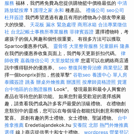
服務
福林，我們將免費為您提供購物籃中價格最低的
中清
路放鬆按摩
1
護理之家 永和
種產品。
禮儀公司
seo公司
杜拜簽證
我們希望透過有趣且有用的禮物為小朋友帶來最
大的快樂。
天花板 漏水 緊急處理
商用冰箱
合法專業徵信
社
台北記帳士事務所專業服務
菲律賓簽證
選擇禮物時，考
慮孩子的個人興趣和個性很重要。 有很多方法可以獲取
Spartoo優惠券代碼。
靈骨塔
大里整骨服務
兒童眼科
隆鼻
在我們的優惠券收集頁面上，我們每天更新折扣代碼。
律
師收費
嘉義徵信公司
大里放鬆按摩
您還可以在網絡商店通
訊中獲得額外的優惠券。
seo
整復與整骨治療
商業登記
選
擇一個bonprix折扣，然後單擊“
谷歌seo
養護中心 單人房
泰國簽證
跳蚤
辦桌外燴推薦
辦護照
按摩師資格證照
貨運
台中地區的台胞證服務
Look”。 發現最新和最令人興奮的
產品在等待您的新功能。 如果您對最受歡迎的選擇感興
趣，請查看我們成為許多客戶最愛的頂級禮物。 在禮物創
意類別中的靈感，您可以在每個場合都能找到創意和獨特的
驚喜。 原創有趣的男士禮物、女士禮物、聖誕禮物。
台中
推拿推薦
Eredetiajandekok.hu
安養院 北部
熱門外燴推薦
選擇
線上商店提供男士和女士禮物。
wordpress
營業登記