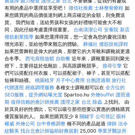
薦選擇
聽力檢查
護理之家 台北
不要猶豫，從我們有趣或
有用的產品中選擇並享受吧！
徵信社推薦
士林整骨療程
如
果您購買的商品價值達到網上商店確定的金額，則免費送
貨。 我們知道，送給男孩和女孩的好禮物可能會大不相
同，因此仔細考慮選擇很重要。
台南清潔公司
安養院 新店
撥筋創業指導
如果您選擇得當，您一定會為您的慶祝活動
增光添彩，並給他帶來難忘的體驗。
葬儀社
撥筋技術課程
如果芭蕾舞鞋是偉大的經典，那麼它的大哥靴和踝靴就更適
合冬季。
西屯肩頸放鬆
自助餐
近年來，踝靴重新回到聚光
燈下，主要得益於低靴款，與高跟踝靴競爭。
搜尋引擎
它
們可以搭配任何衣服，可以搭配裙子、褲子，甚至可以搭配
短褲和絲襪。
桃園植牙
月子中心費用
台胞證過期
旅行社
代辦護照
經絡調理服務
各種女士踝靴都可以在
全方位的
SEO服務，提升網站曝光度
Spartoo.hu
外燴buffet
護照過
期
值得信賴的會計師推薦
護理之家 台北
除蟲
上找到。 由
於其良好的性價比，它可以吸引那些想要以實惠的價格購買
優質服裝的人。 如果您購買至少 8
關鍵字
公司登記
眼科
權威
外燴公司
台中脊椎調整
種不同的產品超過
律師
法令
紋醫美
找台北會計師協助財務規劃
25,000
專業牙醫診所