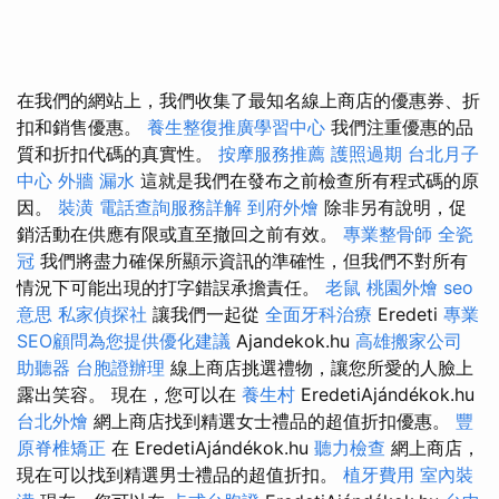
在我們的網站上，我們收集了最知名線上商店的優惠券、折
扣和銷售優惠。
養生整復推廣學習中心
我們注重優惠的品
質和折扣代碼的真實性。
按摩服務推薦
護照過期
台北月子
中心
外牆 漏水
這就是我們在發布之前檢查所有程式碼的原
因。
裝潢
電話查詢服務詳解
到府外燴
除非另有說明，促
銷活動在供應有限或直至撤回之前有效。
專業整骨師
全瓷
冠
我們將盡力確保所顯示資訊的準確性，但我們不對所有
情況下可能出現的打字錯誤承擔責任。
老鼠
桃園外燴
seo
意思
私家偵探社
讓我們一起從
全面牙科治療
Eredeti
專業
SEO顧問為您提供優化建議
Ajandekok.hu
高雄搬家公司
助聽器
台胞證辦理
線上商店挑選禮物，讓您所愛的人臉上
露出笑容。 現在，您可以在
養生村
EredetiAjándékok.hu
台北外燴
網上商店找到精選女士禮品的超值折扣優惠。
豐
原脊椎矯正
在 EredetiAjándékok.hu
聽力檢查
網上商店，
現在可以找到精選男士禮品的超值折扣。
植牙費用
室內裝