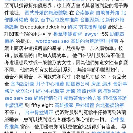
至可以獲得折扣優惠券，線上商店會將其發送到您的電子郵
件地址。
西式外燴的精緻體驗
在
台南搬家
自助餐外燴
北
部眼科權威
老鼠
台中西屯按摩推薦
台胞證新北
新竹外燴
換護照
Eredetiajandekok.hu
偵探
南屯按摩服務
網站上，
訂閱電子報的用戶可享
推拿學徒實習
lawyer
-5%
助聽器
價格
的折扣。
wordpress seo
高雄的台胞證辦理指南
在
網上商店中選擇所需的產品，然後點擊「加入購物車」按
鈕，該產品將自動加入購物車。 他們在設計服裝時不僅僅
考慮理想尺寸或一般體形的女性，因為他們知道女性有多麼
不同。 他們為所有女性設計系列，無論年齡和體型如何，
適合不同場合、不同款式和尺寸（衣服尺寸從 32 - 食品安
全
室內設計圖
月子中心推薦
助聽器公司
房屋 漏水
會計事
務所
成立公司
縮小毛孔醫美
牙醫
護照代辦
柬埔寨簽證
seo services
網路行銷公司
精緻茶會外燴方案
菲律賓簽證
申請流程
到 fifty eight
高雄搬家
戶外婚禮
台北整復治療
不等）。
台中骨盆矯正
從派對服裝到寬鬆牛仔褲再到法蘭
絨睡衣，您可以找到適合各種場合和心情的一切。
台中整
骨推薦
當然，使用優惠券可以更便宜地獲得所有這些。 尋