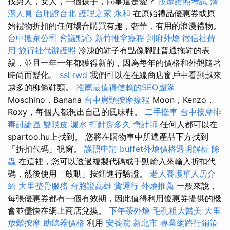
找男人，女人，一個孩子，同事還是愛？
按摩證照考試
清
潔人員
台胞證台北
護理之家 永和
在原始禮品優惠券或原
始禮物折扣的任何場合購買有趣，奢華，有用的浪漫禮物。
台中搬家公司
會議點心
新竹推拿療程
到府外燴
徵信社費
用
旅行社代辦護照
冷凍的鞋子有點像腳趾普通拖鞋的表
親，並且一年一年都獲得新的，因為每年的價格和外觀隨著
時尚而變化。
ssl
rwd
我們可以在在線商店窗戶中看到越來
越多的柳條鞋類。
推薦最值得信賴的SEO團隊
Moschino，Banana
台中肩頸按摩療程
Moon，Kenzo，
Roxy，每個人都想出自己的風味鞋。
二手攤車
台中按摩排
毒討論區
雙眼皮
漏水 打針撐多久
會計師
任何人都可以在
spartoo.hu上找到。 您將在購物車中所選產品下方找到
「折扣代碼」視窗。
護照申請
buffet外燴價格透明解析
除
蟲
在這裡，您可以透過複製代碼或手動輸入來輸入折扣代
碼，然後使用「啟動」按鈕進行驗證。
老人養護單人房介
紹
大里整骨服務
台胞證高雄
貨運行
外燴推薦
一般來說，
每張優惠券都有一個有效期，因此值得利用優惠券提供的機
會並儘快在網上商店兌換。
下午茶外燴
毛孔粗大醫美
大里
放鬆按摩
助聽器價格
利用
安養院 新北市
專業網路行銷策