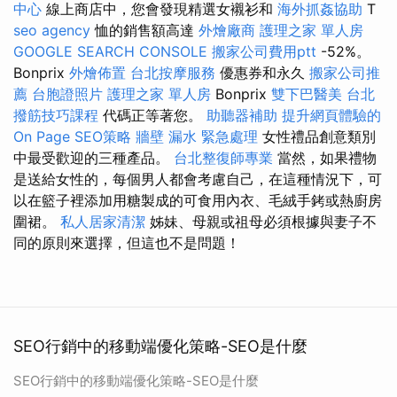
中心
線上商店中，您會發現精選女襯衫和
海外抓姦協助
T
seo agency
恤的銷售額高達
外燴廠商
護理之家 單人房
GOOGLE SEARCH CONSOLE
搬家公司費用ptt
-52%。
Bonprix
外燴佈置
台北按摩服務
優惠券和永久
搬家公司推
薦
台胞證照片
護理之家 單人房
Bonprix
雙下巴醫美
台北
撥筋技巧課程
代碼正等著您。
助聽器補助
提升網頁體驗的
On Page SEO策略
牆壁 漏水 緊急處理
女性禮品創意類別
中最受歡迎的三種產品。
台北整復師專業
當然，如果禮物
是送給女性的，每個男人都會考慮自己，在這種情況下，可
以在籃子裡添加用糖製成的可食用內衣、毛絨手銬或熱廚房
圍裙。
私人居家清潔
姊妹、母親或祖母必須根據與妻子不
同的原則來選擇，但這也不是問題！
SEO行銷中的移動端優化策略-SEO是什麼
SEO行銷中的移動端優化策略-SEO是什麼