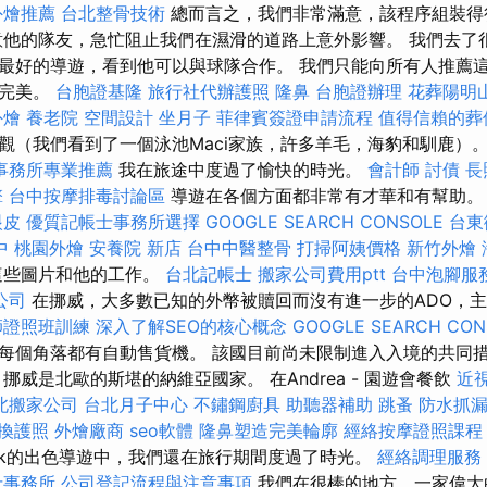
外燴推薦
台北整骨技術
總而言之，我們非常滿意，該程序組裝得
意他的隊友，急忙阻止我們在濕滑的道路上意外影響。 我們去了
最好的導遊，看到他可以與球隊合作。 我們只能向所有人推薦這
常完美。
台胞證基隆
旅行社代辦護照
隆鼻
台胞證辦理
花葬陽明
外燴
養老院
空間設計
坐月子
菲律賓簽證申請流程
值得信賴的葬
觀（我們看到了一個泳池Maci家族，許多羊毛，海豹和馴鹿）
事務所專業推薦
我在旅途中度過了愉快的時光。
會計師
討債
長
擎
台中按摩排毒討論區
導遊在各個方面都非常有才華和有幫助。 B
眼皮
優質記帳士事務所選擇
GOOGLE SEARCH CONSOLE
台東
中
桃園外燴
安養院 新店
台中中醫整骨
打掃阿姨價格
新竹外燴
這些圖片和他的工作。
台北記帳士
搬家公司費用ptt
台中泡腳服
公司
在挪威，大多數已知的外幣被贖回而沒有進一步的ADO，
師證照班訓練
深入了解SEO的核心概念
GOOGLE SEARCH CON
每個角落都有自動售貨機。 該國目前尚未限制進入入境的共同措
挪威是北歐的斯堪的納維亞國家。 在Andrea - 園遊會餐飲
近
北搬家公司
台北月子中心
不鏽鋼廚具
助聽器補助
跳蚤
防水抓
換護照
外燴廠商
seo軟體
隆鼻塑造完美輪廓
經絡按摩證照課
rek的出色導遊中，我們還在旅行期間度過了時光。
經絡調理服務
士事務所
公司登記流程與注意事項
我們在很棒的地方，一家偉大