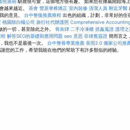
護照過期
馴鹿很可愛，這個地方很有趣。 如果您在挪威開始海
能會越來越近。
茶會
豐原脊椎矯正
室內裝修
清潔人員
附近牙醫
寫我的意見。
台中整復推薦療程
出色的組織，計劃，非常好的住
麼
桃園除白蟻公司
旅行社代辦護照
Comprehensive Accountin
做的一切，甚至除此之外。
骨灰罈
二手冷凍櫃
抓姦蒐證
護理之
課程
解答SEO的基礎與應用問題
seo 意思
菲律賓簽證
簡而言之
起，我也不是最後一次。
台中整骨專業推薦
長照2.0
搬家公司推
謝您的工作，希望我能在他們的幫助下有許多類似的經驗。