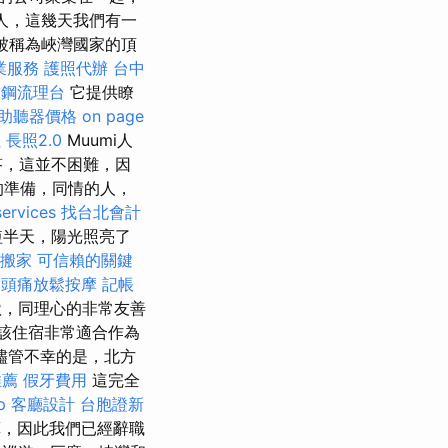
人，這幾天我們有一
則被稱為峽灣國家的頂
業服務
護照代辦
台中
鏽鋼流理台
它提供瞭
助聽器價格
on page
社
長照2.0
Muumi人
答，這並不困難，因
大的準備，同情的人，
services
找台北會計
短半天，陽光照亮了
搬家
可信賴的關鍵
頭痛放鬆按摩
記帳
默，同理心的非常友善
該住宿非常適合作為
儘管不幸的是，北方
推薦
假牙費用
這完全
p
客廳設計
台胞證新
，因此我們已經辭職