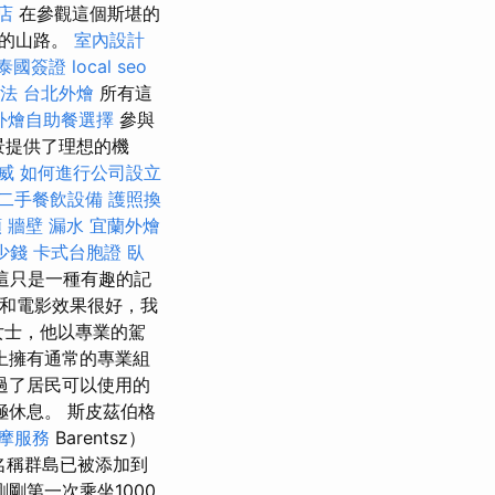
店
在參觀這個斯堪的
蜒的山路。
室內設計
泰國簽證
local seo
法
台北外燴
所有這
外燴自助餐選擇
參與
景提供了理想的機
威
如何進行公司設立
二手餐飲設備
護照換
類
牆壁 漏水
宜蘭外燴
少錢
卡式台胞證
臥
這只是一種有趣的記
和電影效果很好，我
女士，他以專業的駕
上擁有通常的專業組
過了居民可以使用的
極休息。 斯皮茲伯格
摩服務
Barentsz）
名稱群島已被添加到
剛第一次乘坐1000