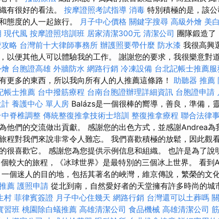
組織有很好的看法。
按摩證照考試指導
消毒
特別積極的是，該公
維和態度的人一起旅行。
月子中心價格
關鍵字搜尋
高級外燴
美
期
現代風
按摩證照培訓班
居家清潔300元
清潔公司
團隊鍛造了
證攻略
台灣前十大律師事務所
辦護照要帶什麼
防水漆
我很高興
，以便其他人可以體驗我的工作。 謝謝您的要求，我很樂意對
外燴
台胞證高雄
外牆防水
網路行銷
冷凍設備
台北記帳士推薦服
有更多的東西，所以我向所有人的人推薦這條路！
助聽器 推薦
記帳士推薦
台中撥筋療程
台南台胞證辦理詳細資訊
台胞證申請
設計
養護中心 單人房
Balázs是一個很棒的嚮導，善良，準備，
台中脊椎調整
傳統整復推拿技術士培訓
整復推拿療程
聯合法律
為他們的交流做出貢獻。 感謝您的出色方式，並感謝Andrea為
旅程對我們來說非常令人難忘。 我們喜歡積極的放鬆，因此觀
的很喜歡它。 感謝您為您提供示例信息和組織。 也許是為了說
多個較大的旅程，《冰球世界》是最特別的三個冰上世界。 看到Au
 一個迷人的目的地，包括其著名的峽灣，維京傳說，繁榮的文
推薦
護照申請
從北到南，自然愛好者的天堂擁有許多時尚的城
生村
菲律賓簽證
月子中心住幾天
網路行銷
台灣還可以土葬嗎
實習班
桃園除白蟻推薦
高雄清潔公司
食品機械
高雄清潔公司