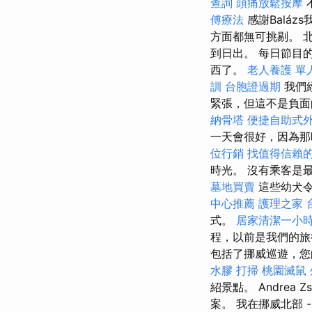
查詢
頭痛放鬆按摩
傅療法
感謝Balá
方面都無可挑剔。 
到日出。 每日節目
西了。
老人養護 單
訓
台胞證過期
我們
緊張，但這不是負面
納骨塔
便捷自助式
一天會很好，因為那
位行銷
找值得信賴的Ac
時光。 沒有乘客是
墓地買賣
這些幼犬令人
中心推薦
護理之家 
式。
居家清潔一小
程，以前是我們的
包括了挪威巡遊，
水膠
打掃
桃園滅鼠
紹景點。 Andre
案。 我在挪威北部 -