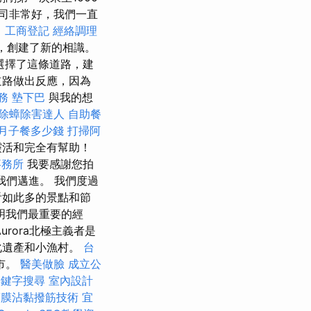
司非常好，我們一直
白
工商登記
經絡調理
，創建了新的相識。
選擇了這條道路，建
道路做出反應，因為
務
墊下巴
與我的想
除蟑除害達人
自助餐
月子餐多少錢
打掃阿
靈活和完全有幫助！
事務所
我要感謝您拍
我們邁進。 我們度過
看如此多的景點和節
明我們最重要的經
rora北極主義者是
化遺產和小漁村。
台
市。
醫美做臉
成立公
關鍵字搜尋
室內設計
筋膜沾黏撥筋技術
宜