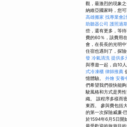
觀，最激烈的現象
納維亞國家時，您可
高雄搬家
找專業會
助聽器公司
護照過
些，還有更多，等
費的60％，該費用
會，在長長的光明
住宿也遇到了，探險
發
冷氣清洗
提供多
與導遊一起，由10
式冷凍櫃
律師推薦
憶體驗。
外燴
安養
們希望我們很快能夠
駛風格和方式是男性
織。 該程序多樣而
東西。 參與費包括
的第一次探險威廉·巴倫
於1594年6月5日
最受歡迎的旅遊目