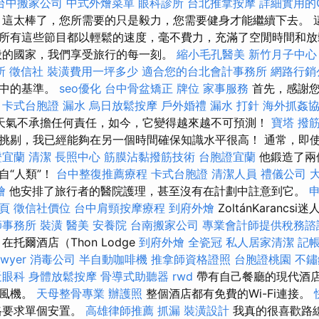
台中搬家公司
中式外燴菜單
眼科診所
台北推拿按摩
詳細實用的G
這太棒了，您所需要的只是毅力，您需要健身才能繼續下去。 
所有這些節目都以輕鬆的速度，毫不費力，充滿了空閒時間和
般的國家，我們享受旅行的每一刻。
縮小毛孔醫美
新竹月子中心
所
徵信社
裝潢費用一坪多少
適合您的台北會計事務所
網路行銷
織中的基準。
seo優化
台中骨盆矯正
牌位
家事服務
首先，感謝您
！
卡式台胞證
漏水
烏日放鬆按摩
戶外婚禮
漏水 打針
海外抓姦
天氣不承擔任何責任，如今，它變得越來越不可預測！
寶塔
撥
挑剔，我已經能夠在另一個時間確保知識水平很高！ 通常，即
證宜蘭
清潔
長照中心
筋膜沾黏撥筋技術
台胞證宜蘭
他鍛造了兩
自“人類”！
台中整復推薦療程
卡式台胞證
清潔人員
禮儀公司
燴
他安排了旅行者的醫院護理，甚至沒有在計劃中註意到它。
一頁
徵信社價位
台中肩頸按摩療程
到府外燴
ZoltánKaranc
師事務所
裝潢
醫美
安養院
台南搬家公司
專業會計師提供稅務諮
托爾酒店（Thon Lodge
到府外燴
全瓷冠
私人居家清潔
記
awyer
消毒公司
半自動咖啡機
推拿師資格證照
台胞證桃園
不鏽
近眼科
身體放鬆按摩
骨導式助聽器
rwd
帶有自己餐廳的現代酒
吹風機。
天母整骨專業
辦護照
整個酒店都有免費的Wi-Fi連接。
格要求單個安置。
高雄律師推薦
抓漏
裝潢設計
我真的很喜歡路