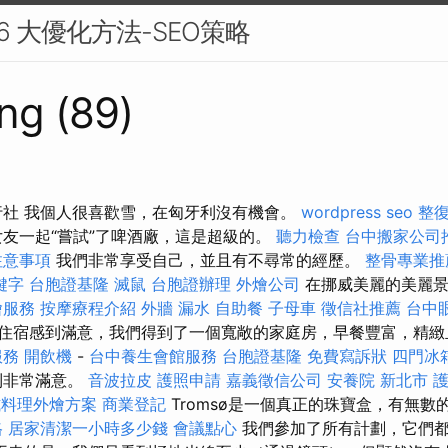
 6 大優化方法-SEO策略
ng (89)
旅行社 我個人很喜歡雪，在匈牙利沒有機會。
wordpress seo
整
友一起“嘗試”了啤酒廠，這是超級的。
聽力檢查
台中搬家公司
注意事項
我們非常享受自己，並且有不尋常的經歷。
整骨專業推
關鍵字
台胞證基隆
滅鼠
台胞證辦理
外燴公司
在挪威美麗的美麗景
燴服務
按摩療程介紹
外牆 漏水
自助餐
子母車
徵信社推薦
台中
住宿感到滿意，我們得到了一個寬敞的家庭房，早餐豐富，精緻
服務
開飲機
-
台中養生會館服務
台胞證基隆
免費寫訴狀
四門冰
到非常滿意。
音波拉皮
護照申請
嘉義徵信公司
安養院 新北市
護
式料理外燴方案
商業登記
Tromsø是一個真正的珠寶盒，有無數
格
居家清潔一小時多少錢
會議點心
我們參加了所有計劃，它們