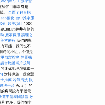
oogle SEO教學資
這些節目非常有趣，
放鬆。
全面了解台胞
seo優化
台中推拿服
公司
醫美項目
1000
參加如此井井有條的
協助
搬家費用
護理之
筋美容療程
我們的導
使有可能，我們也不
個時間小組，不僅是
大甲放鬆按摩
靜電機
申請台胞證照片規範
si迷人的迷你地理演講進一
詢
對於導遊，我會選
帳士推薦
冷氣清洗
眼
鋼洗手台
Polar）的
店的房間設有平板電
快速申請泰國簽證
牙
線和程序，我們在非