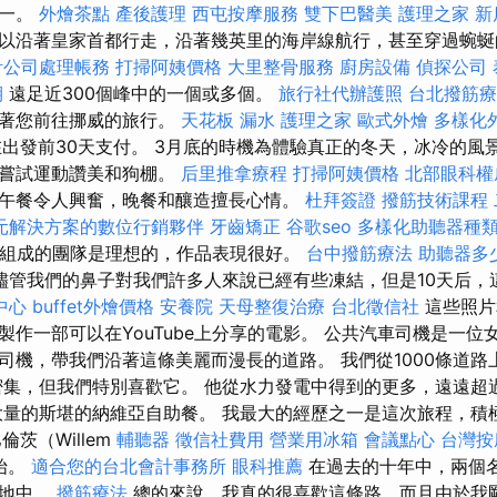
之一。
外燴茶點
產後護理
西屯按摩服務
雙下巴醫美
護理之家 新
以沿著皇家首都行走，沿著幾英里的海岸線航行，甚至穿過蜿
計公司處理帳務
打掃阿姨價格
大里整骨服務
廚房設備
偵探公司
期
遠足近300個峰中的一個或多個。
旅行社代辦護照
台北撥筋療
待著您前往挪威的旅行。
天花板 漏水
護理之家
歐式外燴
多樣化
在出發前30天支付。 3月底的時機為體驗真正的冬天，冰冷的風
中嘗試運動讚美和狗棚。
后里推拿療程
打掃阿姨價格
北部眼科權
午餐令人興奮，晚餐和釀造擅長心情。
杜拜簽證
撥筋技術課程
元解決方案的數位行銷夥伴
牙齒矯正
谷歌seo
多樣化助聽器種
人組成的團隊是理想的，作品表現很好。
台中撥筋療法
助聽器多
儘管我們的鼻子對我們許多人來說已經有些凍結，但是10天后，
中心
buffet外燴價格
安養院
天母整復治療
台北徵信社
這些照片
製作一部可以在YouTube上分享的電影。 公共汽車司機是一位
司機，帶我們沿著這條美麗而漫長的道路。 我們從1000條道路
密集，但我們特別喜歡它。 他從水力發電中得到的更多，遠遠超
大量的斯堪的納維亞自助餐。 我最大的經歷之一是這次旅程，積
茨（Willem
輔聽器
徵信社費用
營業用冰箱
會議點心
台灣按
開始。
適合您的台北會計事務所
眼科推薦
在過去的十年中，兩個
的地中。
撥筋療法
總的來說，我真的很喜歡這條路，而且由於我剛