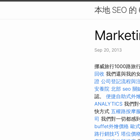
本地 SEO 的
Marketi
Sep 20, 2013
挪威旅行1000路
回收
我們還與我的女
證
公司登記流程與
安養院 北部
seo 
認。
便捷自助式外
ANALYTICS
我們對
快方式
五權路按摩
司
我們對一切都感
buffet外燴價格
歐
路行銷技巧
塔位價