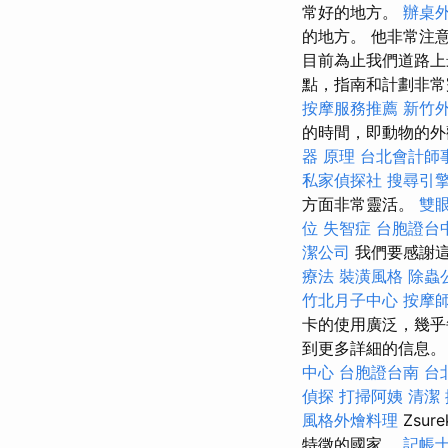
常好的地方。
辦桌
的地方。 他非常注
目前為止我們道路上
點，指南和計劃非
按摩服務推薦
新竹
的時間，即動物的外
器 原理
台北會計師
私家偵探社
搜尋引
方面非常靈活。
雙
位
失智症
台胞證台
潔公司
我們要感謝
療法
裝潢風格
除蟲
竹北月子中心
按摩
卡的使用廣泛，幾乎
到更多詳細的信息。 
中心
台胞證台南
台
偵探
打掃阿姨
清潔
風格外燴料理
Zsu
特徵的國家。
記帳