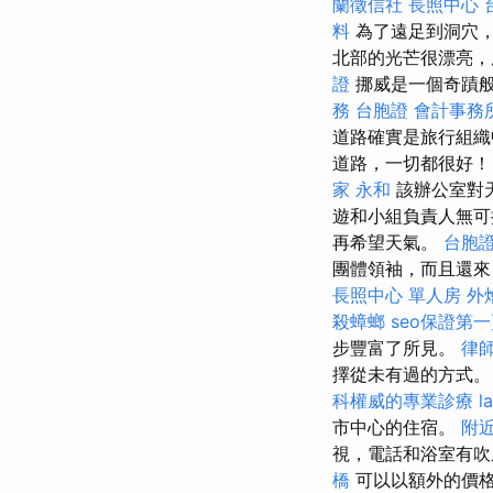
蘭徵信社
長照中心
料
為了遠足到洞穴，
北部的光芒很漂亮，
證
挪威是一個奇蹟
務
台胞證
會計事務
道路確實是旅行組
道路，一切都很好
家 永和
該辦公室對
遊和小組負責人無可
再希望天氣。
台胞
團體領袖，而且還來
長照中心 單人房
外
殺蟑螂
seo保證第
步豐富了所見。
律
擇從未有過的方式。 在
科權威的專業診療
l
市中心的住宿。
附
視，電話和浴室有
橋
可以以額外的價