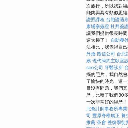
次旅行，所以我對
能夠與具有類似思
證照課程
台胞證過
柬埔寨簽證
杜拜簽
議我們提供很長時間
這太棒了！
自助餐
法相比，我覺得自己
外燴
徵信公司
台北
姨
現代簡約主臥室
seo公司
牙醫診所
攝的照片，我自然會
了愉快的時光，這一
目沒有問題，我們真
歷，比較了我們30
一次非常好的經歷！
北會計師事務所專業
司
豐原脊椎矯正
養
推薦
茶會
整復學徒