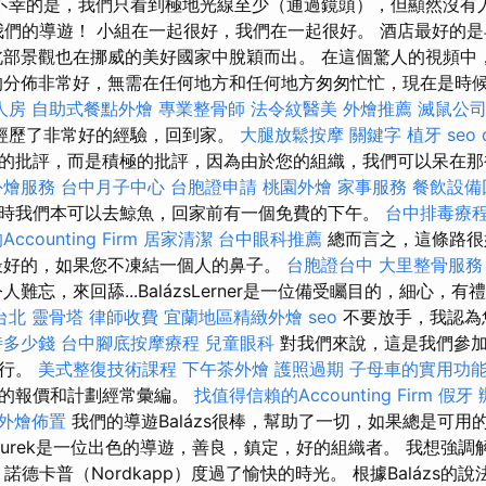
不幸的是，我們只看到極地光線至少（通過鏡頭），但顯然沒有
zs我們的導遊！ 小組在一起很好，我們在一起很好。 酒店最好的
北部景觀也在挪威的美好國家中脫穎而出。 在這個驚人的視頻中
的分佈非常好，無需在任何地方和任何地方匆匆忙忙，現在是時
人房
自助式餐點外燴
專業整骨師
法令紋醫美
外燴推薦
滅鼠公
經歷了非常好的經驗，回到家。
大腿放鬆按摩
關鍵字
植牙
seo
的批評，而是積極的批評，因為由於您的組織，我們可以呆在那
外燴服務
台中月子中心
台胞證申請
桃園外燴
家事服務
餐飲設備
時我們本可以去鯨魚，回家前有一個免費的下午。
台中排毒療
counting Firm
居家清潔
台中眼科推薦
總而言之，這條路很
最好的，如果您不凍結一個人的鼻子。
台胞證台中
大里整骨服務
難忘，來回舔...BalázsLerner是一位備受矚目的，細心，
台北
靈骨塔
律師收費
宜蘭地區精緻外燴
seo
不要放手，我認為
時多少錢
台中腳底按摩療程
兒童眼科
對我們來說，這是我們參加
旅行。
美式整復技術課程
下午茶外燴
護照過期
子母車的實用功
您的報價和計劃經常彙編。
找值得信賴的Accounting Firm
假牙
外燴佈置
我們的導遊Balázs很棒，幫助了一切，如果總是可用
a Zsurek是一位出色的導遊，善良，鎮定，好的組織者。 我想強
 諾德卡普（Nordkapp）度過了愉快的時光。 根據Balázs