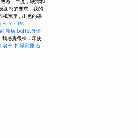
上巡遊，巨魔，峽灣和
感謝您的要求，我的
宿和護理，出色的導
g Firm CPA
家 新店
buffet外燴
，我感覺很棒，即使
薦
餐盒
打掃家裡
台