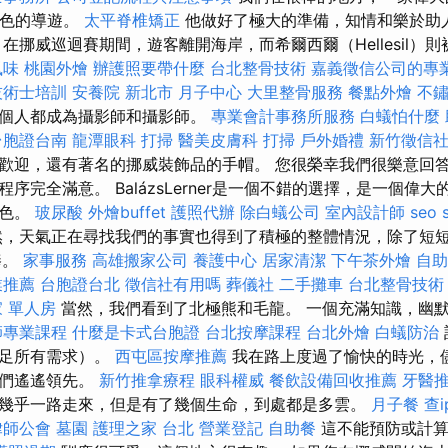
位出色的導遊。
太平脊椎矯正
他做好了極大的準備，知情和樂於助
在挪威巡迴賽期間，遊客離開海岸，而希爾西爾（Hellesil）
風味
桃園外燴
辦護照要帶什麼
台北整骨技術
嘉義徵信公司的專
技術士培訓
安養院 新北市
月子中心
大里整骨服務
餐點外燴
不
每個人都成為攝影師和攝影師。
專業會計事務所服務
白蟻怕什麼
台胞證台南
龍潭眼科
打掃
醫美皮膚科
打掃
戶外婚禮
新竹徵信
歡迎，還有著名的挪威裝飾品的手帽。 您很榮幸我們很樂意回
序完全滿意。 BalázsLerner是一個不錯的選擇，是一個偉
出色。
玻尿酸
外燴buffet
護照代辦
除白蟻公司
室內設計師
seo 
，天氣正在尋找我們的事實也得到了積極的整體情況，除了短
棒。
家事服務
高雄搬家公司
養護中心
居家清潔
下午茶外燴
自助
業推薦
台胞證台北
徵信社有用嗎
葬儀社
二手攤車
台北整骨技術
 單人房
當然，我們看到了北極熊和毛龍。 一個充滿知識，幽
師專業課程
什麼是卡式台胞證
台北按摩課程
台北外燴
白蟻防治
滿足所有需求）。
西屯區按摩推薦
我在路上度過了愉快的時光，
我們遙遙領先。
新竹推拿療程
眼科權威
餐飲設備回收推薦
牙醫
幾乎一路走來，但是有了幾個生命，到處都是多雲。
月子餐
查i
律師公會
墓園
護理之家 台北
營業登記
自助餐
這不能預防或計算