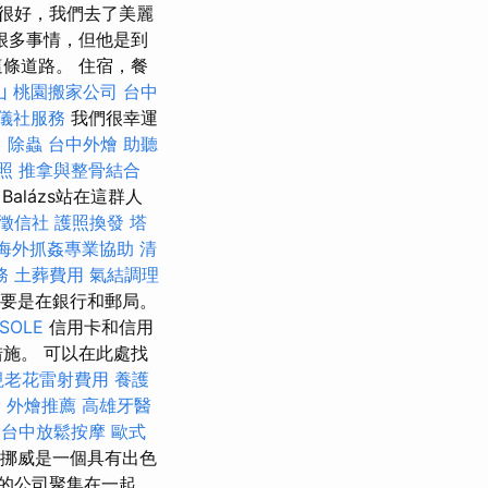
很好，我們去了美麗
很多事情，但他是到
條道路。 住宿，餐
山
桃園搬家公司
台中
儀社服務
我們很幸運
。
除蟲
台中外燴
助聽
照
推拿與整骨結合
alázs站在這群人
徵信社
護照換發
塔
海外抓姦專業協助
清
務
土葬費用
氣結調理
主要是在銀行和郵局。
SOLE
信用卡和信用
施。 可以在此處找
視老花雷射費用
養護
漏
外燴推薦
高雄牙醫
程
台中放鬆按摩
歐式
挪威是一個具有出色
的公司聚集在一起，