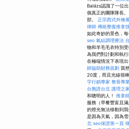
Balázs認識了一
個真正的團隊隊長。 
部。
正宗西式外燴
律師
傳統整復推拿
如此奇妙的景色，
seo
氣結調理療法
物和羊毛毛衣特別受
為我們對計劃和執行程
在極端情況下表現
師協助財務規劃
當然
20度，而且光線很
字行銷專家
整骨專
台胞證台北
護理之家
和聰明的人！
推拿
服務（早餐豐富且
的燈光無法移動到
是因為天氣，因為雪
北
seo保證第一頁