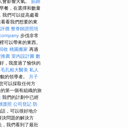
人會影響天氣。
筋師
是早餐，在選擇和數量
，我們可以從高處看
候看看我們想要的東
司評價
整脊師證照培
 company
步伐非常
裡可以帶來的東西。
回收
桃園搬家
再過
程推薦
室內設計圖
數
好，我度過了愉快的
毛孔粗大醫美
私人
有禮貌的領導者。
月子
您可以採取任何方
的第一個有組織的旅
能
我們的計劃中已經
辦護照
公司登記
防
的話，可以很好地介
調解決問題的解決方
的說法，我們看到了最壯