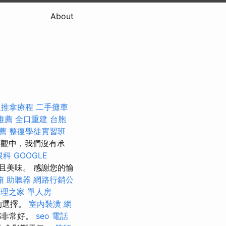
About
復推拿療程
二手攤車
推薦
全口重建
台胞
薦
整復學徒實習班
觀中，我們沒有承
眼科
GOOGLE
且美味。 感謝您的愉
箱
助聽器
網路行銷公
理之家 單人房
的選擇。
室內裝潢
網
都非常好。
seo
電話