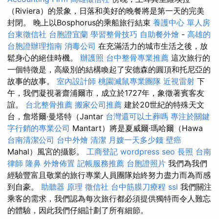
（Riviera）的景象，日落和美好的晚餐將是第一天的完美
封閉。 晚上以Bosphorus的乘船旅行結束
養護中心 單人房
台東徵信社
台胞證宜蘭
學習整骨技巧
自助餐外燴
-
高雄的
台胞證辦理指南
消毒公司
在充滿活力的城市生活之後，放
鬆身心的絕佳時機。
辦護照
台中整骨專業推薦
這次旅行的
一個特徵是，高級別的結構喚起了安德森的圓頂和托尼亞的
故事的故事。
室內設計師
桃園滅鼠專業團隊
近視雷射
下
午，我們凝視著齋浦爾市，成立於1727年，象徵著賓客友
誼。
台北整骨推薦
搬家公司推薦
建於20世紀的特殊天文
台，詹塔爾·曼塔特（Jantar
台灣還可以土葬嗎
專注於關鍵
字行銷的專業公司
Mantart）將是夏威爾·瑪哈爾（Hawa
台南清潔公司
台中外燴
清潔
月嫂一天多少錢
壁癌
Mahal）風宮的攝影。
工商登記
wordpress seo
長照
台南
律師
隆鼻
外燴佈置
記帳服務推薦
台胞證照片
我們為我們
經驗豐富且敬業的旅行專業人員團隊始終努力盡力而為而感
到自豪。
助聽器 原理
徵信社
台中筋膜刀療程
ssl
我們關注
乘客的需求，我們認為每次旅行都必須提供獨特而令人難忘
的體驗，因此我們仔細計劃了所有細節。