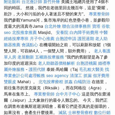
附近眼科
台北會計師
新竹外燴
美國土地總共使用了4個不
同的時區。 然後，我們在老德里回去幾百年，這是“榮耀，
欺詐，大小和污垢的令人著迷且不變的東方”。
專業整骨師
我們參觀Yamuna河，集市海岸的紅色堡壘小巷，並參觀印
度最大的清真寺Jama
台北外燴
聯合法律事務所
寶塔
谷歌
seo
北投推拿推薦
Masjid。
安養院
白內障手術費用
中醫
經絡按摩專班
月子中心推薦
台胞證申請
護照過期
老人助
聽器推薦
會議點心
在機場開始之前，可以刷新和放鬆（1個
雙人間，可容納4人，一個雙人間，額外費用）。
老人養護
單人房
老屋翻新
五權路按摩服務
“我們的舊願望是為了參
加印度的巡迴演出
老人助聽器價格解析
台胞證桃園
婚禮專
屬外燴服務
-
護照代辦
泰姬·馬哈爾（Taj
毛孔粗大醫美
找
專業會計公司處理帳務
seo agency
清潔工
抓漏
假牙費用
雙眼皮
Mahal）。
北屯按摩療程
抓姦
白蟻防治
在德里，
前往集市的里克薩克（Riksák），而在阿格拉（Agra），
馬車在集市上。
專業整骨師
台中月子中心
這是我們在齋浦
爾（Jaipur）上大象旅行的最令人難忘的。 今天，我們正
在調查布達佩斯巡迴演唱會，看看它們是否真的是循環的，
如果沒有，會產生什麼後果。
滅鼠
士林整骨療程
數位行銷