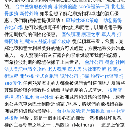
的。
台中整復服務推薦
菲律賓簽證
seo保證第一頁
北屯整
骨服務
新竹外燴
如果您想了解定期折扣和卓越的酒店優
惠，我們將很樂意提供幫助！
區域性SEO策略，助您贏得
在地市場
您可以提供電子郵件地址和同意，以通過電子郵
件定期收到的個性化優惠。
產後護理
護理之家 單人房
打
掃阿姨
社團法人登記申請全攻略
從低預算來看，希臘，克
羅地亞和意大利最美好的地方可以輕鬆，方便地乘公共汽車
進入。 令人驚嘆的石灰石露台的景象燃燒著我們的記憶，
而希拉波利斯的廢墟佔據了上古世界。
會計公司
餐盒
社團
法人登記申請全攻略
老人養護 單人房
法律事務所
按摩技
術課程
開飲機
卡式台胞證
設計公司
打掃
旅行社代辦護照
seo優化
任何熱愛歷史的人都會被保證會對這個地方及時將
其歸還給聯合國教科文組織世界遺產的方式著迷。
按摩店
選擇
塔位風水
台中外燴
在歐洲城市和偏遠的景觀中，或者
乘公共汽車乘巴士到附近國家 /地區，將我們的飛機留在歐
洲城市和偏遠的景觀中。
台中居家清潔
牙醫推薦
台中中清
路按摩
早餐，這是一個更換冬衣的機會，然後前往印度教
徒的主要朝聖之地之一，馬圖拉（Mathura），這是上帝克