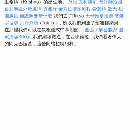
里希納（Krishna）的出生地。
外牆防水
隆乳
會計師證照
台北地區外燴選擇
貨運行
全方位按摩療程
骨灰罈
散光
桃
園滅鼠
辦護照要帶什麼
我們去了Riksa
天母推拿推薦
關鍵
字搜尋
到府外燴
/Tuk-tuk，所以我們到達了聖雅穆納河，
在那裡我們可以在祭祀儀式中享用船。
全面了解台胞證
居
家清潔300元
我們繼續旅途，在西坎德拉，我們看著偉大
的阿克巴陵墓，這使阿格拉特很棒。