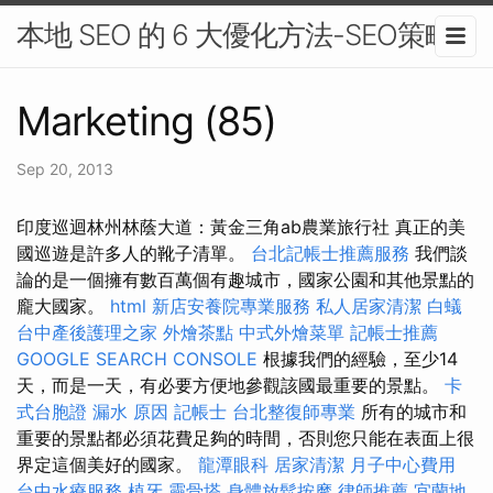
本地 SEO 的 6 大優化方法-SEO策略
Marketing (85)
Sep 20, 2013
印度巡迴林州林蔭大道：黃金三角ab農業旅行社 真正的美
國巡遊是許多人的靴子清單。
台北記帳士推薦服務
我們談
論的是一個擁有數百萬個有趣城市，國家公園和其他景點的
龐大國家。
html
新店安養院專業服務
私人居家清潔
白蟻
台中產後護理之家
外燴茶點
中式外燴菜單
記帳士推薦
GOOGLE SEARCH CONSOLE
根據我們的經驗，至少14
天，而是一天，有必要方便地參觀該國最重要的景點。
卡
式台胞證
漏水 原因
記帳士
台北整復師專業
所有的城市和
重要的景點都必須花費足夠的時間，否則您只能在表面上很
界定這個美好的國家。
龍潭眼科
居家清潔
月子中心費用
台中水療服務
植牙
靈骨塔
身體放鬆按摩
律師推薦
宜蘭地