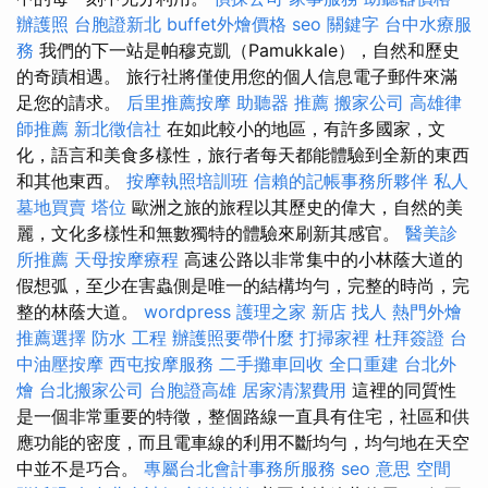
辦護照
台胞證新北
buffet外燴價格
seo 關鍵字
台中水療服
務
我們的下一站是帕穆克凱（Pamukkale），自然和歷史
的奇蹟相遇。 旅行社將僅使用您的個人信息電子郵件來滿
足您的請求。
后里推薦按摩
助聽器 推薦
搬家公司
高雄律
師推薦
新北徵信社
在如此較小的地區，有許多國家，文
化，語言和美食多樣性，旅行者每天都能體驗到全新的東西
和其他東西。
按摩執照培訓班
信賴的記帳事務所夥伴
私人
墓地買賣
塔位
歐洲之旅的旅程以其歷史的偉大，自然的美
麗，文化多樣性和無數獨特的體驗來刷新其感官。
醫美診
所推薦
天母按摩療程
高速公路以非常集中的小林蔭大道的
假想弧，至少在害蟲側是唯一的結構均勻，完整的時尚，完
整的林蔭大道。
wordpress
護理之家 新店
找人
熱門外燴
推薦選擇
防水 工程
辦護照要帶什麼
打掃家裡
杜拜簽證
台
中油壓按摩
西屯按摩服務
二手攤車回收
全口重建
台北外
燴
台北搬家公司
台胞證高雄
居家清潔費用
這裡的同質性
是一個非常重要的特徵，整個路線一直具有住宅，社區和供
應功能的密度，而且電車線的利用不斷均勻，均勻地在天空
中並不是巧合。
專屬台北會計事務所服務
seo 意思
空間