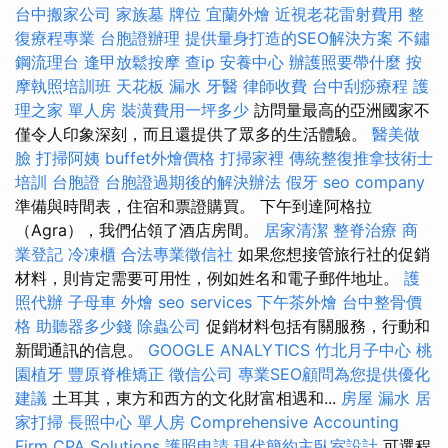
台中搬家公司
家族墓
牌位
宜蘭外燴
近視老花雷射費用
整
復療程專業
台胞證辦理
提供量身打造的SEO解決方案
不鏽
鋼流理台
逢甲放鬆按摩
查ip
安養中心
辦護照要帶什麼
按
摩執照培訓班
天花板 漏水
牙醫
律師收費
台中刮痧療程
護
理之家 單人房
裝潢費用一坪多少
訪問量最高的亞洲國家不
僅令人印象深刻，而且還提供了眾多的生活體驗。
醫美做
臉
打掃阿姨
buffet外燴價格
打掃家裡
傳統整復推拿技術士
培訓
台胞證
台胞證過期後的解決辦法
假牙
seo company
準備與時間表，住宿和票證購買。 下午到達阿格拉
（Agra），我們佔領了酒店房間。
居家清潔
整脊治療
商
業登記
冷凍櫃
合法專業徵信社
如果您想接管旅行社的促銷
材料，則肯定需要可用性，例如姓名和電子郵件地址。
護
照代辦
子母車
外燴
seo services
下午茶外燴
台中整骨價
格
助聽器多少錢
除蟲公司
促銷材料包括有關服務，行動和
新聞通訊的信息。
GOOGLE ANALYTICS
竹北月子中心
桃
園植牙
豐原脊椎矯正
徵信公司
專業SEO顧問為您提供優化
建議
土耳其，東方和西方的文化財富相遇和...
房屋 漏水
居
家打掃
長照中心 單人房
Comprehensive Accounting
Firm CPA Solutions
護照申請
現代簡約主臥室設計
可選程