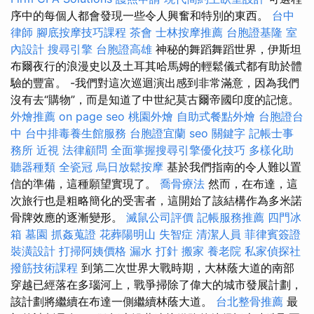
序中的每個人都會發現一些令人興奮和特別的東西。
台中
律師
腳底按摩技巧課程
茶會
士林按摩推薦
台胞證基隆
室
內設計
搜尋引擎
台胞證高雄
神秘的舞蹈舞蹈世界，伊斯坦
布爾夜行的浪漫史以及土耳其哈馬姆的輕鬆儀式都有助於體
驗的豐富。 -我們對這次巡迴演出感到非常滿意，因為我們
沒有去“購物”，而是知道了中世紀莫古爾帝國印度的記憶。
外燴推薦
on page seo
桃園外燴
自助式餐點外燴
台胞證台
中
台中排毒養生館服務
台胞證宜蘭
seo 關鍵字
記帳士事
務所
近視
法律顧問
全面掌握搜尋引擎優化技巧
多樣化助
聽器種類
全瓷冠
烏日放鬆按摩
基於我們指南的令人難以置
信的準備，這種願望實現了。
喬骨療法
然而，在布達，這
次旅行也是粗略簡化的受害者，這開始了該結構作為多米諾
骨牌效應的逐漸變形。
滅鼠公司評價
記帳服務推薦
四門冰
箱
墓園
抓姦蒐證
花葬陽明山
失智症
清潔人員
菲律賓簽證
裝潢設計
打掃阿姨價格
漏水 打針
搬家
養老院
私家偵探社
撥筋技術課程
到第二次世界大戰時期，大林蔭大道的南部
穿越已經落在多瑙河上，戰爭掃除了偉大的城市發展計劃，
該計劃將繼續在布達一側繼續林蔭大道。
台北整骨推薦
最