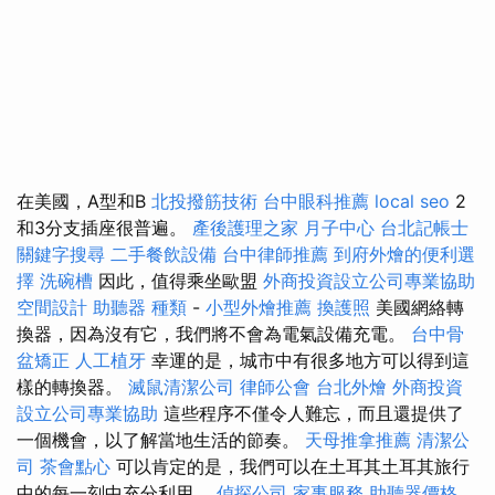
在美國，A型和B
北投撥筋技術
台中眼科推薦
local seo
2
和3分支插座很普遍。
產後護理之家 月子中心
台北記帳士
關鍵字搜尋
二手餐飲設備
台中律師推薦
到府外燴的便利選
擇
洗碗槽
因此，值得乘坐歐盟
外商投資設立公司專業協助
空間設計
助聽器 種類
-
小型外燴推薦
換護照
美國網絡轉
換器，因為沒有它，我們將不會為電氣設備充電。
台中骨
盆矯正
人工植牙
幸運的是，城市中有很多地方可以得到這
樣的轉換器。
滅鼠清潔公司
律師公會
台北外燴
外商投資
設立公司專業協助
這些程序不僅令人難忘，而且還提供了
一個機會，以了解當地生活的節奏。
天母推拿推薦
清潔公
司
茶會點心
可以肯定的是，我們可以在土耳其土耳其旅行
中的每一刻中充分利用。
偵探公司
家事服務
助聽器價格