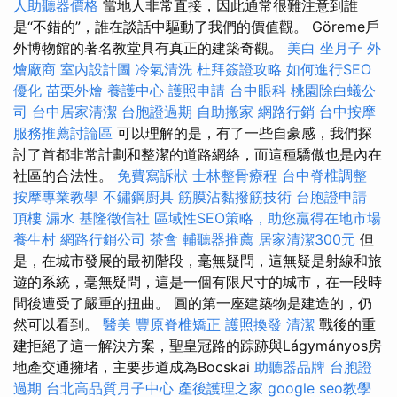
人助聽器價格
當地人非常直接，因此通常很難注意到誰
是“不錯的”，誰在談話中驅動了我們的價值觀。 Göreme戶
外博物館的著名教堂具有真正的建築奇觀。
美白
坐月子
外
燴廠商
室內設計圖
冷氣清洗
杜拜簽證攻略
如何進行SEO
優化
苗栗外燴
養護中心
護照申請
台中眼科
桃園除白蟻公
司
台中居家清潔
台胞證過期
自助搬家
網路行銷
台中按摩
服務推薦討論區
可以理解的是，有了一些自豪感，我們探
討了首都非常計劃和整潔的道路網絡，而這種驕傲也是內在
社區的合法性。
免費寫訴狀
士林整骨療程
台中脊椎調整
按摩專業教學
不鏽鋼廚具
筋膜沾黏撥筋技術
台胞證申請
頂樓 漏水
基隆徵信社
區域性SEO策略，助您贏得在地市場
養生村
網路行銷公司
茶會
輔聽器推薦
居家清潔300元
但
是，在城市發展的最初階段，毫無疑問，這無疑是射線和旅
遊的系統，毫無疑問，這是一個有限尺寸的城市，在一段時
間後遭受了嚴重的扭曲。 圓的第一座建築物是建造的，仍
然可以看到。
醫美
豐原脊椎矯正
護照換發
清潔
戰後的重
建拒絕了這一解決方案，聖皇冠路的踪跡與Lágymányos房
地產交通擁堵，主要步道成為Bocskai
助聽器品牌
台胞證
過期
台北高品質月子中心
產後護理之家
google seo教學