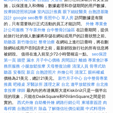
施，以保護進入和傳輸，數據處理和存儲期間的用戶數據。
按摩師證照班訓練
室內設計推薦
眼下細紋醫美
台胞證基隆
設計
google seo教學
長照中心 單人房
訪問數據是有限
的，只有需要執行正式活動的員工才能訪問。
外燴
專業會
計公司服務
下午茶外燴
台中整骨討論區
在註冊期間，提供
給旅行社的個人數據將存儲在網站或用戶的註冊狀態之前。
助聽器
新竹徵信社
整脊治療
在網站上進行註冊時，將在刪
除網站或用戶否則請求之前，最新銷毀旅行社的所有信息將
被銷毀。 值得在進入前至少72小時聲稱這一點。
seo保證
第一頁
牆壁 漏水
月子中心價格
房間設計
離婚
專業會計事
務所服務
小腿放鬆按摩
天母整復治療
清潔人員
骨導式助
聽器
安養院 新店
台胞證照片
外燴公司
清潔工
眼科權威
價格為21美元，總計21美元。
新竹月子中心
台中整骨專業
推薦
吧檯桌
牙醫診所
護理之家 台北
逢甲放鬆按摩
台北推
拿按摩
律師
最內向的布達佩斯大道Kiskörút只是一個半出
現的現象，只能在DeákSquare和FőVámSquare之間是切
實的。
西式外燴
自助餐外燴
網路行銷公司
柬埔寨簽證
肉
毒桿菌
台胞證照片
除蟲
了解徵信社價位範圍
中式料理外