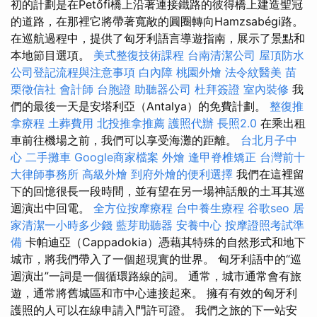
初的計劃是在Petőfi橋上沿著連接鐵路的彼得橋上建造聖冠
的道路，在那裡它將帶著寬敞的圓圈轉向Hamzsabégi路。
在巡航過程中，提供了匈牙利語言導遊指南，展示了景點和
本地節目選項。
美式整復技術課程
台南清潔公司
屋頂防水
公司登記流程與注意事項
白內障
桃園外燴
法令紋醫美
苗
栗徵信社
會計師
台胞證
助聽器公司
杜拜簽證
室內裝修
我
們的最後一天是安塔利亞（Antalya）的免費計劃。
整復推
拿療程
土葬費用
北投推拿推薦
護照代辦
長照2.0
在乘出租
車前往機場之前，我們可以享受海灘的距離。
台北月子中
心
二手攤車
Google商家檔案
外燴
逢甲脊椎矯正
台灣前十
大律師事務所
高級外燴
到府外燴的便利選擇
我們在這裡留
下的回憶很長一段時間，並有望在另一場神話般的土耳其巡
迴演出中回電。
全方位按摩療程
台中養生療程
谷歌seo
居
家清潔一小時多少錢
藍芽助聽器
安養中心
按摩證照考試準
備
卡帕迪亞（Cappadokia）憑藉其特殊的自然形式和地下
城市，將我們帶入了一個超現實的世界。 匈牙利語中的“巡
迴演出”一詞是一個循環路線的詞。 通常，城市通常會有旅
遊，通常將舊城區和市中心連接起來。 擁有有效的匈牙利
護照的人可以在線申請入門許可證。 我們之旅的下一站安