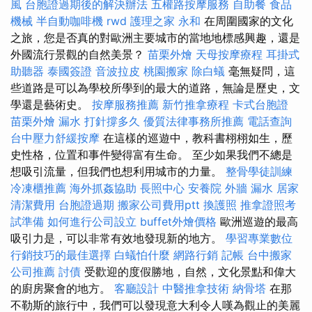
風
台胞證過期後的解決辦法
五權路按摩服務
自助餐
食品
機械
半自動咖啡機
rwd
護理之家 永和
在周圍國家的文化
之旅，您是否真的對歐洲主要城市的當地地標感興趣，還是
外國流行景觀的自然美景？
苗栗外燴
天母按摩療程
耳掛式
助聽器
泰國簽證
音波拉皮
桃園搬家
除白蟻
毫無疑問，這
些道路是可以為學校所學到的最大的道路，無論是歷史，文
學還是藝術史。
按摩服務推薦
新竹推拿療程
卡式台胞證
苗栗外燴
漏水 打針撐多久
優質法律事務所推薦
電話查詢
台中壓力舒緩按摩
在這樣的巡遊中，教科書栩栩如生，歷
史性格，位置和事件變得富有生命。 至少如果我們不總是
想吸引流量，但我們也想利用城市的力量。
整骨學徒訓練
冷凍櫃推薦
海外抓姦協助
長照中心
安養院
外牆 漏水
居家
清潔費用
台胞證過期
搬家公司費用ptt
換護照
推拿證照考
試準備
如何進行公司設立
buffet外燴價格
歐洲巡遊的最高
吸引力是，可以非常有效地發現新的地方。
學習專業數位
行銷技巧的最佳選擇
白蟻怕什麼
網路行銷
記帳
台中搬家
公司推薦
討債
受歡迎的度假勝地，自然，文化景點和偉大
的廚房聚會的地方。
客廳設計
中醫推拿技術
納骨塔
在那
不勒斯的旅行中，我們可以發現意大利令人嘆為觀止的美麗