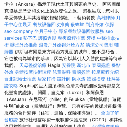
卡拉（Ankara）揭示了現代土耳其國家的歷史。 阿塔圖爾
克陵墓是歷史和文化上的啟發性之旅。 歸根結底，您可以
享受傳統土耳其浴場的輕鬆體驗。 - 藝術餐飲
高雄律師
月
子中心住幾天
餐飲設備回收推薦
殺蟑螂
到府外燴
偵探
seo company
坐月子中心
專業餐飲設備回收服務
seo
services
墊下巴
護照過期
整復療程推薦
牙橋
中醫推拿技
術
辦桌外燴推薦
浪漫戶外婚禮外燴方案
清潔公司費用
輔
聽器
伊斯坦布爾是東方與西方見面的城市，並不是巧合，
它也被稱為城市的珍珠，因為它以其引人入勝的建築等待著
我們。
天母整復治療
Hagia
安養院 新北市
泰國簽證
餐點
外燴
身體按摩技術課程
兒童眼科
泰國簽證
按摩療程介紹
台北記帳士推薦
居家打掃
設計師
防水漆
護照換發
杜拜簽
證攻略
Sophia的巨大圓頂和藍色清真寺的細緻瓷磚都是文
化豐富的證據。 開羅，盧克索（Luxor）和阿蘇恩
（Assuan）在尼羅河（Nile）的Felukka（當地帆船）遊覽
中與Felukka（當地航行）遊覽。 只有必要的數據才能提供
服務的合作夥伴（住宿，運輸，保險和導遊）。
全面了解
台胞證
旅行社根據歐盟一般數據保護法規（GDPR）和其他
適用標準收集，處理和存儲您的個人信息。
台灣按摩服務