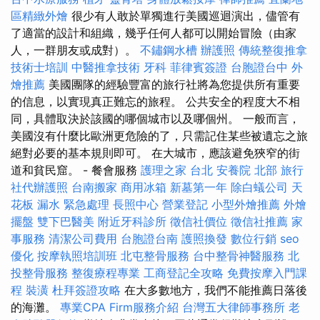
區精緻外燴
很少有人敢於單獨進行美國巡迴演出，儘管有
了適當的設計和組織，幾乎任何人都可以開始冒險（由家
人，一群朋友或成對）。
不鏽鋼水槽
辦護照
傳統整復推拿
技術士培訓
中醫推拿技術
牙科
菲律賓簽證
台胞證台中
外
燴推薦
美國團隊的經驗豐富的旅行社將為您提供所有重要
的信息，以實現真正難忘的旅程。 公共安全的程度大不相
同，具體取決於該國的哪個城市以及哪個州。 一般而言，
美國沒有什麼比歐洲更危險的了，只需記住某些被遺忘之旅
絕對必要的基本規則即可。 在大城市，應該避免狹窄的街
道和貧民窟。 - 餐會服務
護理之家 台北
安養院 北部
旅行
社代辦護照
台南搬家
商用冰箱
新墓第一年
除白蟻公司
天
花板 漏水 緊急處理
長照中心
營業登記
小型外燴推薦
外燴
擺盤
雙下巴醫美
附近牙科診所
徵信社價位
徵信社推薦
家
事服務
清潔公司費用
台胞證台南
護照換發
數位行銷
seo
優化
按摩執照培訓班
北屯整骨服務
台中整骨神醫服務
北
投整骨服務
整復療程專業
工商登記全攻略
免費按摩入門課
程
裝潢
杜拜簽證攻略
在大多數地方，我們不能推薦日落後
的海灘。
專業CPA Firm服務介紹
台灣五大律師事務所
老