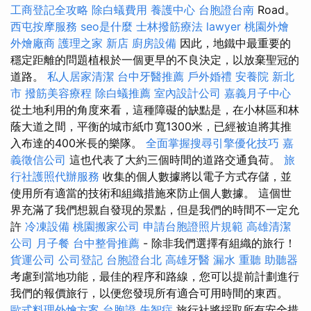
工商登記全攻略
除白蟻費用
養護中心
台胞證台南
Road。
西屯按摩服務
seo是什麼
士林撥筋療法
lawyer
桃園外燴
外燴廠商
護理之家 新店
廚房設備
因此，地鐵中最重要的
穩定距離的問題植根於一個更早的不良決定，以放棄聖冠的
道路。
私人居家清潔
台中牙醫推薦
戶外婚禮
安養院 新北
市
撥筋美容療程
除白蟻推薦
室內設計公司
嘉義月子中心
從土地利用的角度來看，這種障礙的缺點是，在小林區和林
蔭大道之間，平衡的城市紙巾寬1300米，已經被迫將其推
入布達的400米長的樂隊。
全面掌握搜尋引擎優化技巧
嘉
義徵信公司
這也代表了大約三個時間的道路交通負荷。
旅
行社護照代辦服務
收集的個人數據將以電子方式存儲，並
使用所有適當的技術和組織措施來防止個人數據。 這個世
界充滿了我們想親自發現的景點，但是我們的時間不一定允
許
冷凍設備
桃園搬家公司
申請台胞證照片規範
高雄清潔
公司
月子餐
台中整骨推薦
- 除非我們選擇有組織的旅行！
貨運公司
公司登記
台胞證台北
高雄牙醫
漏水
重聽 助聽器
考慮到當地功能，最佳的程序和路線，您可以提前計劃進行
我們的報價旅行，以便您發現所有適合可用時間的東西。
歐式料理外燴方案
台胞證
失智症
旅行社將採取所有安全措