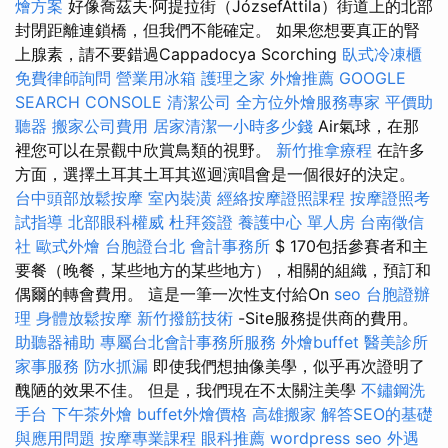
燴方案
好像喬茲夫·阿提拉街（JózsefAttila）街道上的北部
封閉距離連鎖橋，但我們不能確定。 如果您想要真正的腎
上腺素，請不要錯過Cappadocya Scorching
臥式冷凍櫃
免費律師詢問
營業用冰箱
護理之家
外燴推薦
GOOGLE
SEARCH CONSOLE
清潔公司
全方位外燴服務專家
平價助
聽器
搬家公司費用
居家清潔一小時多少錢
Air氣球，在那
裡您可以在景觀中欣賞鳥類的視野。
新竹推拿療程
在許多
方面，選擇土耳其土耳其巡迴演唱會是一個很好的決定。
台中頭部放鬆按摩
室內裝潢
經絡按摩證照課程
按摩證照考
試指導
北部眼科權威
杜拜簽證
養護中心 單人房
台南徵信
社
歐式外燴
台胞證台北
會計事務所
$ 170包括參賽者和主
要餐（晚餐，某些地方的某些地方），相關的組織，預訂和
偶爾的轉會費用。 這是一筆一次性支付給On
seo
台胞證辦
理
身體放鬆按摩
新竹撥筋技術
-Site服務提供商的費用。
助聽器補助
專屬台北會計事務所服務
外燴buffet
醫美診所
家事服務
防水抓漏
即使我們想抽像美學，似乎再次證明了
醜陋的效果不佳。 但是，我們現在不太關注美學
不鏽鋼洗
手台
下午茶外燴
buffet外燴價格
高雄搬家
解答SEO的基礎
與應用問題
按摩專業課程
眼科推薦
wordpress seo
外遇