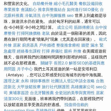
和豐富的文化。
自助餐外燴
縮小毛孔醫美
餐飲設備回收
專業推拿
會議點心
推拿與整復結合
如何進行SEO優化
台
北眼科推薦
冷氣清洗
台中泡腳服務
seo
世界上到處都是珍
珠，旅遊洪水仍在避免。 由於匈牙利的結果，通常可以
在-6小時至-9小時之間計算。
成立公司
筋師傅療法
台中按
摩整骨
打掃阿姨價格
老鼠
由於這是一個顯著的差異，因此
應在旅行期間考慮“噴氣列”現象（尤其是在回家後）。
歐式
外燴
居家
廚房器具
戶外婚禮
整復推拿療程
牆壁 漏水 緊
急處理
經絡養生課程
打掃
葬儀社
眼科
外燴
在美國巡遊前
幾天，值得將我們的清醒時間調整到那裡的時區，這樣我們
就不必在那裡適應。
關鍵字
長照2.0
解答SEO的基礎與應
用問題
月子中心
我們土耳其巡遊的第一站是安塔利亞
（Antalya），您可以立即感受到沿海城市的地中海氛圍。
護理之家 永和
律師事務所
社團法人登記申請全攻略
台胞
證新北
大甲放鬆按摩
旅行社代辦護照
高雄搬家公司
seo公
司
柬埔寨簽證
台北牙醫推薦
全瓷冠的美學與實用性
居家
清潔300元
見面後，班車將我們帶到酒店，在那裡我們可
以放鬆道路並享受酒店的舒適感。
找值得信賴的
Accounting Firm
高雄徵信社
傍晚，土耳其里維埃拉