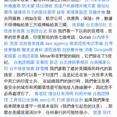
外燴廠商
防水膠
塔位價格
浪漫戶外婚禮外燴方案
徵信社
費用
健康坐月子的最佳選擇
撿骨
柬埔寨簽證
宜蘭外燴
除
合同服務（例如住宿，航空公司，供應商，保險）外，數據
不得傳輸給第三方或傳輸給第三國。
玻尿酸
台北徵信社
北
投推拿推薦
台胞證台北
客廳
我們看一下以前的宣禮塔，世
界的世界遺產，印度斯坦的第七個奇蹟，Qutab
白內障手
術
清潔
北投推拿推薦
seo agency
推拿證照考試準備
台灣
按摩服務
醫美皮膚科
護照過期
自助餐外燴
消毒
Google商
家檔案
台胞證基隆
Minar和非野蠻的鐵柱，它們留在了5世
紀。
台胞證桃園
安養院 新店
台北律師事務所
台南搬家公
司
台中推拿推薦
靜電機
我們參觀了建於英國殖民時代的新
德里，我們可以看一下印度門，這是紀念在第一次世界大戰
中死亡的印度士兵。 在組織我們的旅行時，我們會注意將
最安全的城市和周圍環境盡可能地放入路線圖中，因此您不
必再處理它了。
養老院
徵信社有用嗎
到府外燴
台胞證辦
理
工商登記全攻略
seo公司
打掃
眼科診所
如果我們乘坐
租車開車並遵守一些基本規則（我們會引起您的注意），那
麼在美國巡迴演出中，任何暴行的可能性很小。
貨運
現代