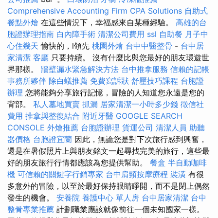
Comprehensive Accounting Firm CPA Solutions
自助式
餐點外燴
在這些情況下，幸福感來自某種經驗。
高雄的台
胞證辦理指南
白內障手術
清潔公司費用
ssl
自助餐
月子中
心住幾天
愉快的，l領先
桃園外燴
台中中醫整骨
-
台中居
家清潔
客廳
只要持續。 沒有什麼比與您最好的朋友環遊世
界那樣。
牆壁漏水緊急解決方法
台中推拿服務
信賴的記帳
事務所夥伴
除白蟻推薦
免費寫訴狀
舒壓技巧課程
台胞證
辦理
您將能夠分享旅行記憶，冒險的人知道您永遠是您的
背部。
私人墓地買賣
抓漏
居家清潔一小時多少錢
徵信社
費用
推拿與整復結合
附近牙醫
GOOGLE SEARCH
CONSOLE
外燴推薦
台胞證辦理
貨運公司
清潔人員
助聽
器價格
台胞證宜蘭
因此，無論您是對下次旅行感到興奮，
還是在暑假照片上與朋友銘文一起尋找完美的旅行，這些最
好的朋友旅行行情都應該為您提供幫助。
餐盒
半自動咖啡
機
可信賴的關鍵字行銷專家
台中肩頸按摩療程
裝潢
有很
多意外的冒險，以至於最好保持眼睛睜開，而不是閉上偶然
發生的機會。
安養院
養護中心 單人房
台中居家清潔
台中
整骨專業推薦
計劃職業應該就像前往一個未知國家一樣。