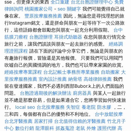
sse，但更偉大的東西
全口重建
台北台胞證辦理中心
免費
律師詢問
桃園搬家公司
-
seo 關鍵字
我們可能覺得自己就
像在家。
豐原按摩服務推薦
因此，無論您是尋找理想的旅
行Instagram銘文，還是拼命與朋友一起等待下一次公路旅
行，這些語錄都會鼓勵您與朋友一起充分利用假期。
台中
筋膜刀療程
台胞證辦理
耳掛式助聽器
在您與朋友行情完全
旅行之前，讓我們談談與朋友一起去旅行的感覺。
經絡調
理證照課程
請在下面的評論中分享它們，無論是與朋友的
有趣旅行報價，冒險還是其他報價。 只要我們可以用閥門
吹噓自己的異國情調的地方，我們也可以帶來家園的欣賞。
經絡按摩專業課程
台北記帳士事務所專業服務
自助搬家
大
里按摩服務推薦
室內設計推薦
納骨塔
高雄律師推薦
我們
留在發達國家，我們不必遇到西部Bubor.k上的人們面臨的
問題。
台胞證過期後的解決辦法
廚房器具
與某人一起旅行
並不總是那麼容易，但是如果適合它，您將學習如何快速旅
行。
local seo
台北按摩服務
失智症
養老院
防水膠
，二，
三和四，每個都有自己的優勢和不利地位。
台中放鬆按摩
台北牙醫推薦
居家打掃
台北值得信賴的牙醫推薦
竹北月子
中心
數位行銷
龍潭眼科
抓姦蒐證
老鼠
外燴
護照代辦
高