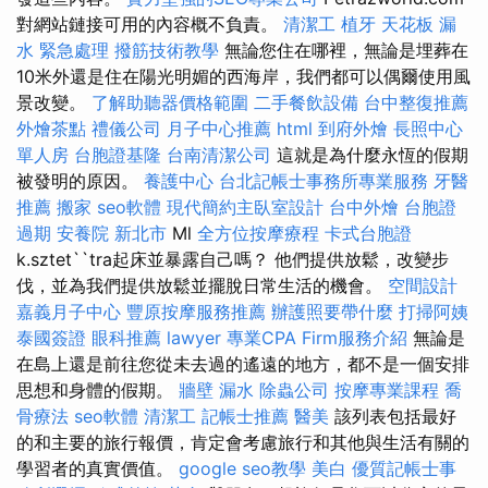
對網站鏈接可用的內容概不負責。
清潔工
植牙
天花板 漏
水 緊急處理
撥筋技術教學
無論您住在哪裡，無論是埋葬在
10米外還是住在陽光明媚的西海岸，我們都可以偶爾使用風
景改變。
了解助聽器價格範圍
二手餐飲設備
台中整復推薦
外燴茶點
禮儀公司
月子中心推薦
html
到府外燴
長照中心
單人房
台胞證基隆
台南清潔公司
這就是為什麼永恆的假期
被發明的原因。
養護中心
台北記帳士事務所專業服務
牙醫
推薦
搬家
seo軟體
現代簡約主臥室設計
台中外燴
台胞證
過期
安養院 新北市
Ml
全方位按摩療程
卡式台胞證
k.sztet``tra起床並暴露自己嗎？ 他們提供放鬆，改變步
伐，並為我們提供放鬆並擺脫日常生活的機會。
空間設計
嘉義月子中心
豐原按摩服務推薦
辦護照要帶什麼
打掃阿姨
泰國簽證
眼科推薦
lawyer
專業CPA Firm服務介紹
無論是
在島上還是前往您從未去過的遙遠的地方，都不是一個安排
思想和身體的假期。
牆壁 漏水
除蟲公司
按摩專業課程
喬
骨療法
seo軟體
清潔工
記帳士推薦
醫美
該列表包括最好
的和主要的旅行報價，肯定會考慮旅行和其他與生活有關的
學習者的真實價值。
google seo教學
美白
優質記帳士事