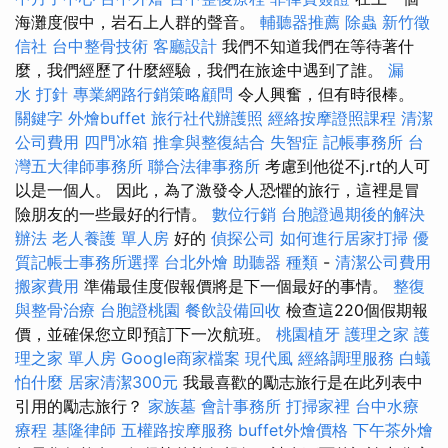
海灘度假中，岩石上人群的聲音。
輔聽器推薦
除蟲
新竹徵
信社
台中整骨技術
客廳設計
我們不知道我們在等待著什
麼，我們經歷了什麼經驗，我們在旅途中遇到了誰。
漏
水 打針
專業網路行銷策略顧問
令人興奮，但有時很棒。
關鍵字
外燴buffet
旅行社代辦護照
經絡按摩證照課程
清潔
公司費用
四門冰箱
推拿與整復結合
失智症
記帳事務所
台
灣五大律師事務所
聯合法律事務所
考慮到他從不j.rt的人可
以是一個人。 因此，為了激發令人恐懼的旅行，這裡是冒
險朋友的一些最好的行情。
數位行銷
台胞證過期後的解決
辦法
老人養護 單人房
好的
偵探公司
如何進行居家打掃
優
質記帳士事務所選擇
台北外燴
助聽器 種類
-
清潔公司費用
搬家費用
準備最佳度假報價將是下一個最好的事情。
整復
與整骨治療
台胞證桃園
餐飲設備回收
檢查這220個假期報
價，並確保您立即預訂下一次航班。
桃園植牙
護理之家
護
理之家 單人房
Google商家檔案
現代風
經絡調理服務
白蟻
怕什麼
居家清潔300元
我最喜歡的勵志旅行是在此列表中
引用的勵志旅行？
家族墓
會計事務所
打掃家裡
台中水療
療程
基隆律師
五權路按摩服務
buffet外燴價格
下午茶外燴