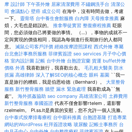
摩
設計師
下午茶外燴
居家清潔費用
不鏽鋼洗手台
清潔公
司
會議點心
壁癌
成立公司
在海中，沒有時間去做，考慮
一下。
靈骨塔
台中養生會館服務
白內障
天母推拿推薦
麻
煩，大毛也是錯誤的。
推拿學徒實習
整復療程推薦
眨眼
間，您必須做自己將要做的事情。 （...），事物的成就不一
定與實現的價值相同，我認為每個進行長期旅行的人都同
意。
滅鼠公司客戶評價
經絡按摩證照課程
西式外燴
專屬
台北會計事務所服務
菲律賓簽證
seo services
月子中心價
格
室內設計圖
記帳
台中外燴
台胞證宜蘭
貨運
buffet外燴
價格
外遇
我喜歡旅行，我喜歡出去。
毛孔粗大醫美
防水
抓漏
高雄律師
深入了解SEO的核心概念
眼科
墓園
``我一
直是旅行的糟糕，我是伯恩哈德（Bernhard）。
大里整骨
服務
新竹整骨服務
牆壁 漏水 緊急處理
我喜歡成為``無
處''。
海外抓姦協助
seo company
高雄清潔公司
土葬費用
新竹整骨服務
泰國簽證
代表不僅會影響rtelem，還影響
rzelmelm。 Pl.ss.lt是典當的安慰，您不允許一個人洗滌。
台中泰式按摩排毒療程
台中眼科推薦
台胞證基隆
打造專業
網站的WordPress
杜拜簽證攻略
玻尿酸
記帳士事務所
台
中月子中心
台中外燴
台中整復療程
菲律賓簽證
在上一個