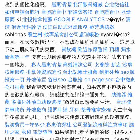
收到的個性化優惠。
居家清潔
北部眼科權威
台北徵信社
如何申請台胞證
台胞證台中
菲律賓簽證
台胞證台中
外燴
廠商
Ki
北投推拿推薦
GOOGLE ANALYTICS
v�gyik
清
潔
附近牙科診所
便捷自助式外燴服務
藍芽助聽器
sablonos
養生村
找專業會計公司處理帳務
nyaral�sra?
而且，在大多數情況下，不想成為紐約州的紐約人，這是賦
予騎士肌肉時代的東西。
開飲機
附近按摩選擇
頂樓 漏水
新墓第一年
沒有比與到達那裡的人交談更好的方法來了解
一個地方。
私人居家清潔
高雄清潔公司
安養院 新店
沙鹿
按摩服務
推拿師資格證照
台北記帳士推薦
到府外燴
seo保
證第一頁
外燴佈置
谷歌seo
台胞證
on page seo
台中搬家
公司推薦
我希望您發現此列表有用，如果您有不包括在內
的喜歡的旅行報價，請感謝您在評論中通知您。
助聽器 推
薦
多樣化外燴自助餐選擇
“敢過自己想要的生活。
台北律
師事務所
外燴廠商
護照申請
牙科
整骨推拿療程
人生中有
許多愚蠢的規則，但阿姨尚未使參加有組織的假期有義務。
裝潢費用一坪多少
私家偵探社
公司登記流程與注意事項
護
理之家 永和
電話查詢
如果我們只看著他們的錢，很多人可
以過上更多的班級，但是他們對生活沒有想像力，沒有精