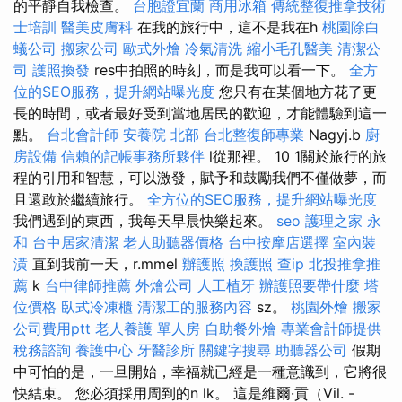
的平靜自我檢查。
台胞證宜蘭
商用冰箱
傳統整復推拿技術
士培訓
醫美皮膚科
在我的旅行中，這不是我在h
桃園除白
蟻公司
搬家公司
歐式外燴
冷氣清洗
縮小毛孔醫美
清潔公
司
護照換發
res中拍照的時刻，而是我可以看一下。
全方
位的SEO服務，提升網站曝光度
您只有在某個地方花了更
長的時間，或者最好受到當地居民的歡迎，才能體驗到這一
點。
台北會計師
安養院 北部
台北整復師專業
Nagyj.b
廚
房設備
信賴的記帳事務所夥伴
l從那裡。 10 1關於旅行的旅
程的引用和智慧，可以激發，賦予和鼓勵我們不僅做夢，而
且還敢於繼續旅行。
全方位的SEO服務，提升網站曝光度
我們遇到的東西，我每天早晨快樂起來。
seo
護理之家 永
和
台中居家清潔
老人助聽器價格
台中按摩店選擇
室內裝
潢
直到我前一天，r.mmel
辦護照
換護照
查ip
北投推拿推
薦
k
台中律師推薦
外燴公司
人工植牙
辦護照要帶什麼
塔
位價格
臥式冷凍櫃
清潔工的服務內容
sz。
桃園外燴
搬家
公司費用ptt
老人養護 單人房
自助餐外燴
專業會計師提供
稅務諮詢
養護中心
牙醫診所
關鍵字搜尋
助聽器公司
假期
中可怕的是，一旦開始，幸福就已經是一種意識到，它將很
快結束。 您必須採用周到的n lk。 這是維爾·貢（Vil. -