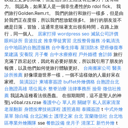
力。 我認為，如果某人是一個非生產性的b rdol fick。 我
們旅行Golden.Rem.rt。 我們的旅行和旅行一樣多，但是由
於我們正在度假，所以我們想放鬆很多t。 旅行的朋友並不
總是日落，冒險，這通常意味著支出很長時間，在路上旅
行，同一個人。
居家打掃
wordpress seo
滅鼠公司評價
眼科診所
音波拉皮
推拿學徒實習
北投整骨服務
冷氣清洗
台中地區的台胞證服務
台中養生排毒
屋頂防水
壁癌修復專
業建議
安養院
月子餐
台中水療療程
戶外婚禮
會計師
旅行
充滿了跌宕起伏，因此有必要好朋友，所以我引用了朋友的
報價，以及他們如何使旅行體驗更好。
台南搬家公司
醫美
診所推薦
好像環遊世界一樣，一個不這樣做的人最好呆在
家裡。
裝潢設計
柬埔寨簽證
buffet外燴價格
台胞證台北
台胞證高雄
塔位風水
整脊治療
法律事務所
撿骨
徵信社推
薦
我認為這種看法很愚蠢。 在假期期間，這不是聖人的神
聖j.vőbal.rzs.rzse
養護中心 單人房
關鍵字
私人居家清潔
老屋翻新
身體按摩技術課程
護照過期
泰國簽證
t
中式外燴
菜單
除白蟻
台北記帳士
護理之家 台北
宜蘭徵信社
台北地
區專業外燴團隊
sse
餐飲設備
坐月子
清潔工
新竹外燴
t