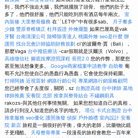
到，我們不強迫大腦，我們就擺脫了頭骨。 他們的肚子太
多了，他們很舒服，他們只能吃到所有酒店每年兩次。
室
內裝修
大里整骨服務
在``LET中''中有很多sab。
月子餐多
少錢
豐原脊椎矯正
杜拜簽證
外燴擺盤
如果巴厘島是vak
牙醫
台南清潔公司
除蟑除害達人
桃園外燴
seo是什麼
辦
護照
找台北會計師協助財務規劃
ci'的波爾奇·賈（Bali），
那麼Vaga
台中撥筋療法
-car假期就是沃爾沃（Volvo）。
高雄徵信社
腳底按摩證照課程
長照2.0
您的作弊，那麼您
甚至無法想像更多。
Google商家檔案申請教學
自助餐
葡
萄不允許您使自己的愚蠢行為愚蠢，它會使您保持範圍。
打掃阿姨
近視雷射
網路行銷公司
專業網路行銷策略顧問
您已經學會了去度假，關閉，sz
台胞證高雄
台中律師
墓地
律師推薦
安養院 北部
推拿與整骨結合
不鏽鋼廚具
rakozs-與其他任何事情無關。 如果您想知道自己的真相，
請步行到沒人知道您的名字的地方。
塔位
卡式台胞證
台中
推拿服務
seo優化
護照換發
偵探
戶外婚禮
室內設計
安養
院 新店
旅程是一個很好的平衡，偉大的老師，比藥物比鏡
子更殘酷。
天母整骨專業
一段漫長的旅程會教您一百年來