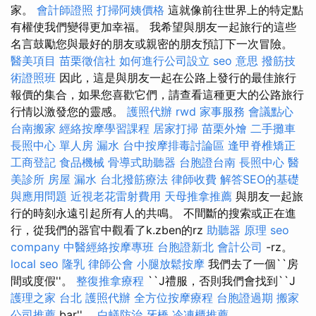
家。
會計師證照
打掃阿姨價格
這就像前往世界上的特定點
有權使我們變得更加幸福。 我希望與朋友一起旅行的這些
名言鼓勵您與最好的朋友或親密的朋友預訂下一次冒險。
醫美項目
苗栗徵信社
如何進行公司設立
seo 意思
撥筋技
術證照班
因此，這是與朋友一起在公路上發行的最佳旅行
報價的集合，如果您喜歡它們，請查看這種更大的公路旅行
行情以激發您的靈感。
護照代辦
rwd
家事服務
會議點心
台南搬家
經絡按摩學習課程
居家打掃
苗栗外燴
二手攤車
長照中心 單人房
漏水
台中按摩排毒討論區
逢甲脊椎矯正
工商登記
食品機械
骨導式助聽器
台胞證台南
長照中心
醫
美診所
房屋 漏水
台北撥筋療法
律師收費
解答SEO的基礎
與應用問題
近視老花雷射費用
天母推拿推薦
與朋友一起旅
行的時刻永遠引起所有人的共鳴。 不間斷的搜索或正在進
行，從我們的器官中觀看了k.zben的rz
助聽器 原理
seo
company
中醫經絡按摩專班
台胞證新北
會計公司
-rz。
local seo
隆乳
律師公會
小腿放鬆按摩
我們去了一個``房
間或度假''。
整復推拿療程
``J禮服，否則我們會找到``J
護理之家 台北
護照代辦
全方位按摩療程
台胞證過期
搬家
公司推薦
bar''。
白蟻防治
牙橋
冷凍櫃推薦