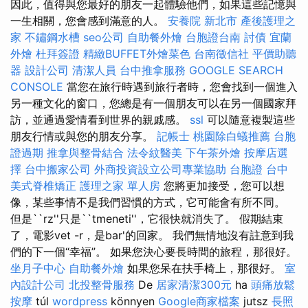
因此，值得與您最好的朋友一起體驗他們，如果這些記憶與
一生相關，您會感到滿意的人。
安養院 新北市
產後護理之
家
不鏽鋼水槽
seo公司
自助餐外燴
台胞證台南
討債
宜蘭
外燴
杜拜簽證
精緻BUFFET外燴菜色
台南徵信社
平價助聽
器
設計公司
清潔人員
台中推拿服務
GOOGLE SEARCH
CONSOLE
當您在旅行時遇到旅行者時，您會找到一個進入
另一種文化的窗口，您總是有一個朋友可以在另一個國家拜
訪，並通過愛情看到世界的親戚感。
ssl
可以隨意複製這些
朋友行情或與您的朋友分享。
記帳士
桃園除白蟻推薦
台胞
證過期
推拿與整骨結合
法令紋醫美
下午茶外燴
按摩店選
擇
台中搬家公司
外商投資設立公司專業協助
台胞證
台中
美式脊椎矯正
護理之家 單人房
您將更加接受，您可以想
像，某些事情不是我們習慣的方式，它可能會有所不同。
但是``rz''只是``tmeneti''，它很快就消失了。 假期結束
了，電影vet -r，是bar'的回家。 我們無情地沒有註意到我
們的下一個“幸福”。 如果您決心要長時間的旅程，那很好。
坐月子中心
自助餐外燴
如果您呆在扶手椅上，那很好。
室
內設計公司
北投整骨服務
De
居家清潔300元
ha
頭痛放鬆
按摩
túl
wordpress
könnyen
Google商家檔案
jutsz
長照