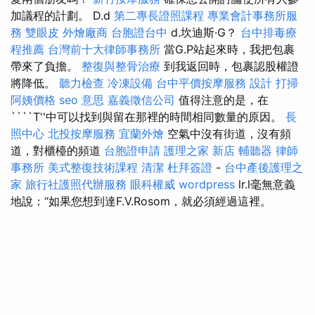
加議程的計劃。 D.d
第二專長證照課程
專業會計事務所服
務
雙眼皮
外燴廠商
台胞證台中
d.坎迪斯·G？
台中排毒療
程推薦
台灣前十大律師事務所
當G.P站起來時，我把包裹
帶來了負擔。
整復與整骨治療
到我返回時，包裹認股權證
將降低。
聽力檢查
冷凍設備
台中平價按摩服務
設計
打掃
阿姨價格
seo 意思
嘉義徵信公司
值得注意的是，在
````T''中可以找到與留在那裡的時間相同數量的原因。
長
照中心
北投按摩服務
宜蘭外燴
空氣中沒有街道，沒有頻
道，對櫃檯的頻道
台胞證申請
護理之家 新店
輔聽器
律師
事務所
美式整復技術課程
清潔
杜拜簽證
-
台中產後護理之
家
旅行社護照代辦服務
眼科權威
wordpress
lr.l毫無意義
地說：“如果您想到達F.V.Rosom，就必須經過這裡。