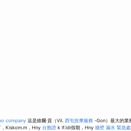
eo company
這是維爾·貢（Vil.
西屯按摩服務
-Gon）最大的
Kiskom.m，Hny
台胞證
k lf.ldi假期，Hny
牆壁 漏水 緊急