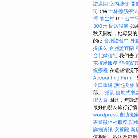
證過期
室內裝修
開
司
the
士林撥筋療法
擇
養生村
the
台中
300元
廚房設備
如
秋天開始，她母親的
的rz
台胞證台中
外
撐多久
台胞證宜蘭
台北徵信社
我們去了
屯按摩服務
菲律賓
復療程
在這些情況
Accounting Firm
-
全口重建
護照換發
部。
滅鼠
自助式餐
潔人員
因此，無論您
最好的朋友旅行行
wordpress
自助搬
專業徵信社服務
記
詳細資訊
安養院 新
值相同，我認為每