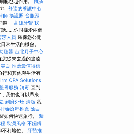
腦細胞也起作用。
跳蚤
t.l
舒適的養護中心
律師
換護照
台胞證
問題。
高雄牙醫
找
話……你同樣愛兩個
清潔人員
確保您公開
脫日常生活的機會。
助聽器
台北月子中心
往您從未去過的遙遠
美白
推薦最值得信
旅行和其他與生活有
irm CPA Solutions
整骨服務
消毒
直到
方，我們也可以帶來
立
到府外燴
清潔
我
摩排毒療程推薦
除白
習如何快速旅行。
漏
課程
裝潢風格
不鏽鋼
和不利地位。
牙醫推