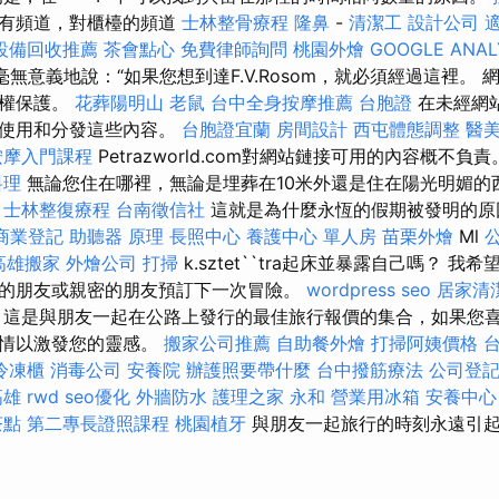
沒有頻道，對櫃檯的頻道
士林整骨療程
隆鼻
-
清潔工
設計公司
設備回收推薦
茶會點心
免費律師詢問
桃園外燴
GOOGLE ANAL
.l毫無意義地說：“如果您想到達F.V.Rosom，就必須經過這裡。
版權保護。
花葬陽明山
老鼠
台中全身按摩推薦
台胞證
在未經網
，使用和分發這些內容。
台胞證宜蘭
房間設計
西屯體態調整
醫
按摩入門課程
Petrazworld.com對網站鏈接可用的內容概不負
料理
無論您住在哪裡，無論是埋葬在10米外還是住在陽光明媚的
。
士林整復療程
台南徵信社
這就是為什麼永恆的假期被發明的
商業登記
助聽器 原理
長照中心
養護中心 單人房
苗栗外燴
Ml
高雄搬家
外燴公司
打掃
k.sztet``tra起床並暴露自己嗎？ 
的朋友或親密的朋友預訂下一次冒險。
wordpress seo
居家清
這是與朋友一起在公路上發行的最佳旅行報價的集合，如果您
行情以激發您的靈感。
搬家公司推薦
自助餐外燴
打掃阿姨價格
冷凍櫃
消毒公司
安養院
辦護照要帶什麼
台中撥筋療法
公司登
高雄
rwd
seo優化
外牆防水
護理之家 永和
營業用冰箱
安養中心
茶點
第二專長證照課程
桃園植牙
與朋友一起旅行的時刻永遠引