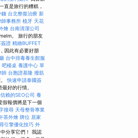
我一直是旅行的糟糕，
少錢
台北整復治療
新
律師事務所
植牙
天花
外燴
台南清潔公司
lmelm。 旅行的朋友
寨簽證
精緻BUFFET
，因此有必要好朋
廳
台中排毒養生館服
字
吧檯桌
養護中心 單
律師
台胞證基隆
撥筋
裡。
快速申請泰國簽
些最好的行情。
信賴的SEO公司
養
度假報價將是下一個
字搜尋
天母整骨專業
午茶外燴
牌位
居家
尋引擎優化技巧
外
中分享它們！ 我認