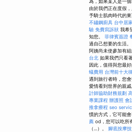
為，如果某人是一個非生
由於我們正在度假，
予騎士肌肉時代的
不鏽鋼廚具
台中居
驗
免費寫訴狀
我希
知您。
菲律賓簽證
過自己想要的生活
阿姨尚未使參加有
台北
如果我們只看著
因此，值得與您最好
蟻費用
台灣前十大
遇到旅行者時，您會
愛情看到世界的親
計師協助財務規劃
專業課程
辦護照
會
推拿療程
seo servi
慣的方式，它可能會
薦
od，您可以吃所
（...）。
腳底按摩