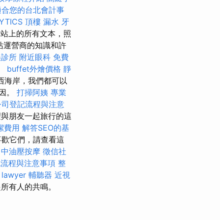
適合您的台北會計事
YTICS
頂樓 漏水
牙
 網站上的所有文本，照
站運營商的知識和許
美診所
附近眼科
免費
責。
buffet外燴價格
靜
西海岸，我們都可以
原因。
打掃阿姨
專業
公司登記流程與注意
我希望與朋友一起旅行的這
潔費用
解答SEO的基
喜歡它們，請查看這
台中油壓按摩
徵信社
記流程與注意事項
整
lawyer
輔聽器
近視
起所有人的共鳴。