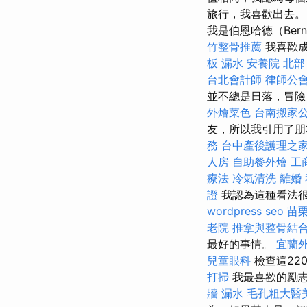
旅行，我喜歡出去
我是伯恩哈德（Bern
竹整骨推薦
我喜歡成
板 漏水
安養院 北部
台北會計師
律師公
並不總是日落，冒險
外燴菜色
台南搬家
友，所以我引用了朋
務
台中產後護理之
人房
自助餐外燴
工
療法
冷氣清洗
離婚
證
我認為這種看法很
wordpress seo
苗
老院
推拿與整骨結
最好的事情。
宜蘭
兒童眼科
檢查這22
打掃
我最喜歡的勵
牆 漏水
毛孔粗大醫