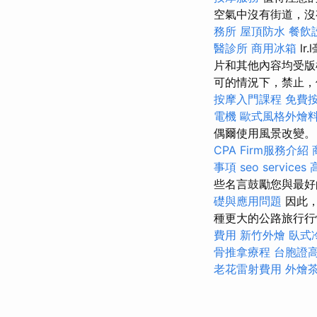
空氣中沒有街道，
務所
屋頂防水
餐飲
醫診所
商用冰箱
lr
片和其他內容均受
可的情況下，禁止
按摩入門課程
免費
電機
歐式風格外燴
偶爾使用風景改變
CPA Firm服務介紹
事項
seo services
些名言鼓勵您與最好
礎與應用問題
因此，
種更大的公路旅行
費用
新竹外燴
臥式
骨推拿療程
台胞證
老花雷射費用
外燴