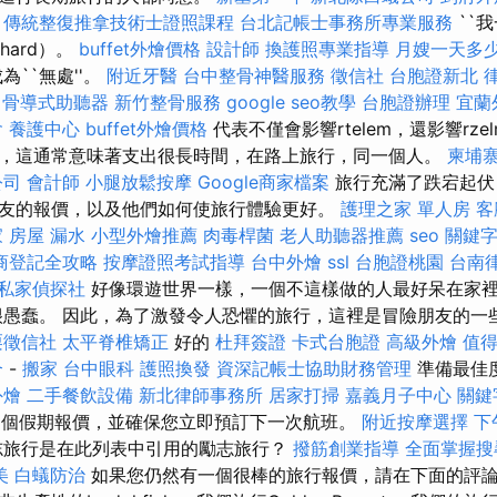
。
傳統整復推拿技術士證照課程
台北記帳士事務所專業服務
``
hard）。
buffet外燴價格
設計師
換護照專業指導
月嫂一天多
為``無處''。
附近牙醫
台中整骨神醫服務
徵信社
台胞證新北
骨導式助聽器
新竹整骨服務
google seo教學
台胞證辦理
宜蘭
會
養護中心
buffet外燴價格
代表不僅會影響rtelem，還影響rze
，這通常意味著支出很長時間，在路上旅行，同一個人。
柬埔
公司
會計師
小腿放鬆按摩
Google商家檔案
旅行充滿了跌宕起伏
友的報價，以及他們如何使旅行體驗更好。
護理之家 單人房
客
家
房屋 漏水
小型外燴推薦
肉毒桿菌
老人助聽器推薦
seo 關鍵
商登記全攻略
按摩證照考試指導
台中外燴
ssl
台胞證桃園
台南
私家偵探社
好像環遊世界一樣，一個不這樣做的人最好呆在家
愚蠢。 因此，為了激發令人恐懼的旅行，這裡是冒險朋友的一
栗徵信社
太平脊椎矯正
好的
杜拜簽證
卡式台胞證
高級外燴
值得
合
-
搬家
台中眼科
護照換發
資深記帳士協助財務管理
準備最佳
外燴
二手餐飲設備
新北律師事務所
居家打掃
嘉義月子中心
關鍵
0個假期報價，並確保您立即預訂下一次航班。
附近按摩選擇
下
志旅行是在此列表中引用的勵志旅行？
撥筋創業指導
全面掌握搜
美
白蟻防治
如果您仍然有一個很棒的旅行報價，請在下面的評論