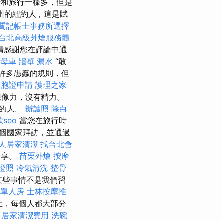
的旅行和旅行一樣多，但是
州的紐約人，這是賦
質記帳士事務所選擇
台北高級外燴服務體
請感謝您在評論中通
子母車
牆壁 漏水
“敢
許多愚蠢的規則，但
台胞證申請
護理之家
想像力，沒有精力。
意的人。
辦護照
除白
seo
當您在旅行時
個國家拜訪，並通過
人居家清潔
找台北會
分享。
苗栗外燴
按摩
證照
冷氣清洗
整骨
某些事情不是我們習
 單人房
士林按摩推
上，每個人都大部分
居家清潔費用
洗碗