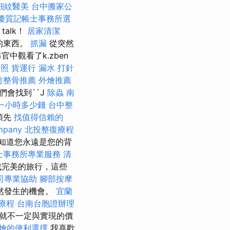
細紋醫美
台中搬家公
優質記帳士事務所選
talk！
居家清潔
的東西。
抓漏
從突然
觀看了k.zben
護照
貨運行
漏水 打針
竹整骨推薦
外燴推薦
們會找到``J
除蟲
南
一小時多少錢
台中整
領先
找值得信賴的
mpany
北投整復療程
知道您永遠是您的背
士事務所專業服務
清
找完美的旅行，這些
司專業協助
腳部按摩
然發生的機會。
宜蘭
療程
台南台胞證辦理
成就不一定與實現的價
燴的便利選擇
我喜歡