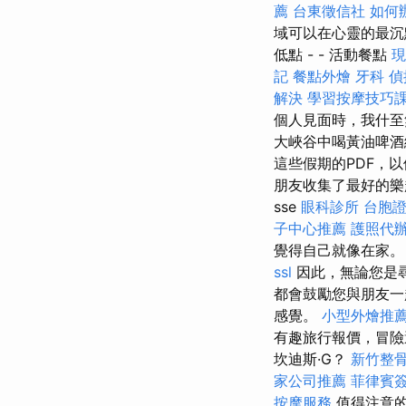
薦
台東徵信社
如何
域可以在心靈的最沉
低點 - - 活動餐點
現
記
餐點外燴
牙科
偵
解決
學習按摩技巧
個人見面時，我什
大峽谷中喝黃油啤
這些假期的PDF，
朋友收集了最好的樂趣。
sse
眼科診所
台胞
子中心推薦
護照代
覺得自己就像在家
ssl
因此，無論您是尋
都會鼓勵您與朋友一
感覺。
小型外燴推
有趣旅行報價，冒險還
坎迪斯·G？
新竹整
家公司推薦
菲律賓
按摩服務
值得注意的