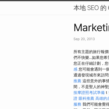
本地 SEO 的
Marketi
Sep 20, 2013
所有主題的旅行報價報價
們不快樂...如果
您正在仔細計劃，您
感
您可能會遇到一個
通過發現城市來訪
推薦
這些意外的事
間，不是聖人的神聖j
按摩證照考試準備
t
證
眼科推薦
高雄的
服務
我們可能會覺