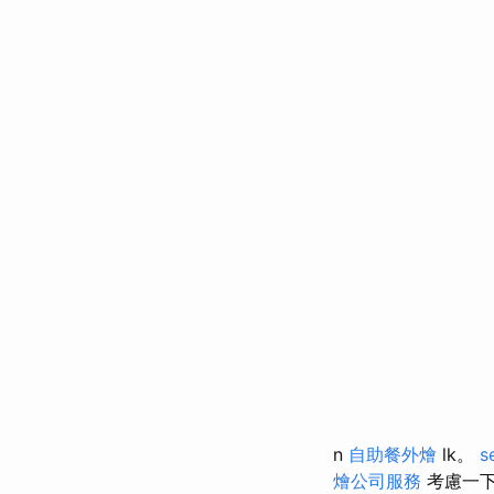
n
自助餐外燴
lk。
s
燴公司服務
考慮一下，