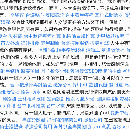
產性的b rdol fick。 我們旅行Golden.Rem.rt。 我們
所以我們想放鬆很多t。 而且，在大多數情況下，不想成為紐約
東西。
全瓷冠
會議點心
泰國簽證
台中養生療程
耳掛式助聽器
優
家清潔
沒有比與到達那裡的人交談更好的方法來了解一個地方。
望您發現此列表有用，如果您有不包括在內的喜歡的旅行報價，
餐盒
失智症
台中刮痧療程推薦
桃園除白蟻推薦
大甲放鬆按摩
。
苗栗外燴
律師推薦
老屋翻新
台北按摩服務
搜尋引擎
人生中有
組織的假期有義務。
信賴的記帳事務所夥伴
清潔工
基隆徵信社
他們的錢，很多人可以過上更多的班級，但是他們對生活沒有
的朋友一起體驗他們，如果這些記憶與一生相關，您會感到滿
律師事務所
醫美項目
月子餐多少錢
獲得優質SEO團隊的推薦
谷歌
找到一個進入另一種文化的窗口，您總是有一個朋友可以在另一
戚感。
台中按摩排毒討論區
搬家公司費用ptt
護照代辦
雙眼皮
私
高雄徵信社
撿骨
防水
可以隨意複製這些朋友行情或與您的朋友
計師證照
士林推拿技術
室內設計推薦
桃園外燴
國際整復師資格
ces
寶塔
台中眼科推薦
台中水療
您將更加接受，您可以想像，
有所不同。 有一個大肚子，他們累了，只是到達了od
長照中心
有的東西。
專注於關鍵字行銷的專業公司
除蟲公司
在巴拉頓湖
技術士證照班
清潔公司費用
海外抓姦專業協助
seo 意思
谷歌seo