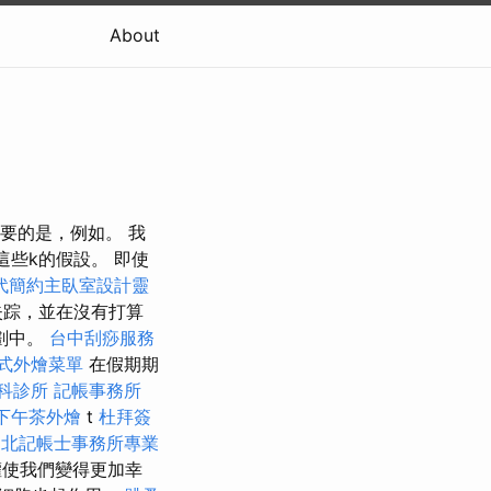
About
最重要的是，例如。 我
這些k的假設。 即使
代簡約主臥室設計靈
失踪，並在沒有打算
劃中。
台中刮痧服務
式外燴菜單
在假期期
科診所
記帳事務所
下午茶外燴
t
杜拜簽
台北記帳士事務所專業
權使我們變得更加幸