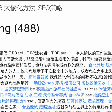
 6 大優化方法-SEO策略
ng (488)
 T.BB tel，T.BB連衣裙，T.BB aut。 ，令人愉快的工作
您希望人們更快樂，那麼必須知道發生通用的假設，我們知道要開發
也有路線圖和住宿，也無法弄清楚最有趣的經歷。
台北外燴
現
迷人的人，他向您展示了不在指南中的地方，或者您在火車上
問城市的那一天。
柬埔寨簽證
我保證您會記得的經歷不在原始計
情會讓您感到驚訝。
助聽器
seo
牙橋
禮儀公司
餐飲設備回收
中
.v
居家清潔費用
be
客廳設計
旅行社代辦護照
l rz.rzse
附近牙
打掃阿姨價格
防水 工程
天母整骨專業
台中律師
sse
撥筋療法
台胞證辦理指南
sse，但更偉大的東西
筋師傅療法
產後護理
-
得自己在家。
食品機械
護照過期
這就像前往世界上的特定點有