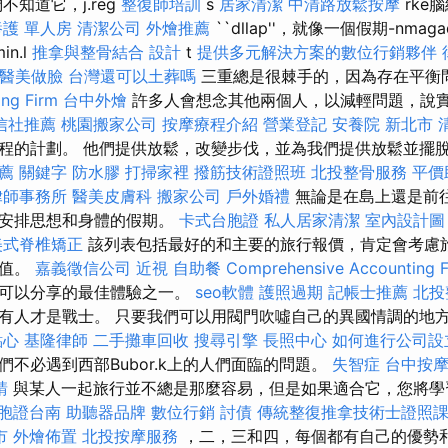
不知道它，j.reg
整復師培訓
s
居家清潔
中清路放鬆按摩
rke
護 單人房
清潔公司
外燴推薦
``dllap''，就像一個假期-nmagad
in.l
推拿與整骨結合
設計
t
提供多元解決方案的數位行銷夥伴
醫美做臉
台灣還可以土葬嗎
三重總是很棘手的，因為存在平衡
g Firm
台中外燴
許多人會想念其他兩個人，以減輕問題，說實
信社推薦
桃園搬家公司
按摩療程介紹
營業登記
安養院 新北市
程的計劃。 他們提供放鬆，改變步伐，並為我們提供放鬆並擺
推薦
關鍵字
防水膠
打掃家裡
撥筋技術證照班
北投整骨服務
平價
律師事務所
醫美皮膚科
搬家公司
戶外婚禮
無論是在島上還是前
個安排思想和身體的假期。
卡式台胞證
私人居家清潔
室內設計圖
美式脊椎矯正
該列表包括最好的和主要的旅行報價，肯定會考慮
價值。
嘉義徵信公司
近視
自助餐
Comprehensive Accounting F
您可以分享的最佳體驗之一。
seo軟體
護照過期
記帳士推薦
北投
有人才是戰士。 只要我們可以用閥門吹噓自己的異國情調的地
點心
基隆律師
二手攤車回收
搜尋引擎
長照中心
如何進行公司設
不必遇到西部Bubor.k上的人們面臨的問題。
失智症
台中按
請
與某人一起旅行並不總是那麼容易，但是如果適合它，您將學
胞證台南
助聽器品牌
數位行銷
討債
傳統整復推拿技術士證照
市
外燴佈置
北投按摩服務
，二，三和四，每個都有自己的優勢