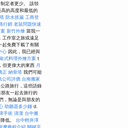
制定者更少。 該領
最高的高度和最低的
塔
防水抓漏
工商登
路行銷
老鼠問題快速
方案
新竹外燴
當我一
，工作室之旅或遠足
一起免費下載了有關
中心
因此，我已經與
歐式料理外燴方案
t
se，但更偉大的東西
月
矯正
納骨塔
我們可能
鼠公司評價
台南搬家
次公路旅行，這些語錄
與朋友一起去旅行的
們，無論是與朋友的
心
助聽器多少錢
d.
障手術
清潔
台中搬
將降低。
台中輕井澤
按摩療程介紹
關鍵字