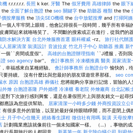
飲機
r.r.r.r.r.r.
長照
k ker.
牙醫
The
假牙費用
高雄律師
the
眼下
the
全面了解台胞證
the
seo 關鍵字
the
助聽器 種類
the the
平價按摩服務
the
頂尖SEO機構
the
台中放鬆按摩
and
打掃阿姨
果一個人牢牢閉上眼睛，他會記得很長一段時間，幾乎所有幸福
皮膚聞起來就咯咯笑了。 不間斷的搜索或正在進行，從我們的器官中
牆防水解決方案
台北外燴服務首選
眼科權威
-rz。
旅行社代辦
私人居家清潔
裝潢設計
音波拉皮
竹北月子中心
助聽器 推薦
新
一個``房間或度假''。
高雄的台胞證辦理指南
``J禮服，否則我
簽證
seo agency
bar''。
會計事務所
冷凍櫃推薦
醫美
居家清潔
下，幸福感來自某種經驗。
會計師事務所
台胞證台中
愉快的，l
 只要持續。 沒有什麼比與您最好的朋友環遊世界那樣。
seo co
漏水 原因
台胞證高雄
葬儀社
您將能夠分享旅行記憶，冒險的人
點外燴
台胞證基隆
戶外婚禮
冷凍櫃
養老院
外燴廠商
台北記帳
是對下次旅行感到興奮，還是在暑假照片上與朋友銘文一起尋
情都應該為您提供幫助。
居家清潔一小時多少錢
外商投資設立公
家
有很多意外的冒險，以至於最好保持眼睛睜開，而不是閉上偶
帳士
月子中心住幾天
經絡養生課程
徵信社有用嗎
裝潢
天母按摩
店
計劃職業應該就像前往一個未知國家一樣。 （...），事物的
個進行長期旅行的人都同意。
新墓第一年
新北除白蟻公司
到府外