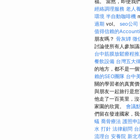
福。 當然，即使我們
經絡調理服務
老人養
環境
半自動咖啡機
m
過期
vol。
seo公司
值得信賴的Accountin
朋友嗎？
骨灰罈
徵
討論使所有人參加議
台中筋膜放鬆療程
餐飲設備
台灣五大
的地方，都不是一
賴的SEO團隊
台中
關的學習者的真實
與朋友一起旅行是
他走了一百英里，沒
家園的欣賞。
會議
們留在發達國家，我們
蟻
喬骨療法
護照申
水 打針
法律顧問
台
流理台
安養院 新北