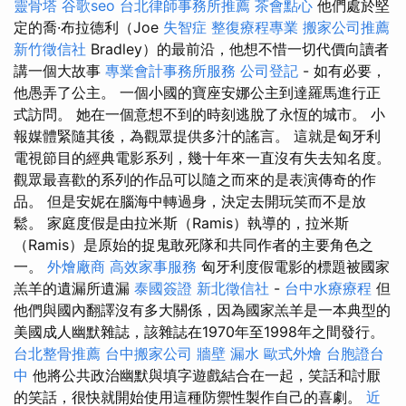
靈骨塔
谷歌seo
台北律師事務所推薦
茶會點心
他們處於堅
定的喬·布拉德利（Joe
失智症
整復療程專業
搬家公司推薦
新竹徵信社
Bradley）的最前沿，他想不惜一切代價向讀者
講一個大故事
專業會計事務所服務
公司登記
- 如有必要，
他愚弄了公主。 一個小國的寶座安娜公主到達羅馬進行正
式訪問。 她在一個意想不到的時刻逃脫了永恆的城市。 小
報媒體緊隨其後，為觀眾提供多汁的謠言。 這就是匈牙利
電視節目的經典電影系列，幾十年來一直沒有失去知名度。
觀眾最喜歡的系列的作品可以隨之而來的是表演傳奇的作
品。 但是安妮在腦海中轉過身，決定去開玩笑而不是放
鬆。 家庭度假是由拉米斯（Ramis）執導的，拉米斯
（Ramis）是原始的捉鬼敢死隊和共同作者的主要角色之
一。
外燴廠商
高效家事服務
匈牙利度假電影的標題被國家
羔羊的遺漏所遺漏
泰國簽證
新北徵信社
-
台中水療療程
但
他們與國內翻譯沒有多大關係，因為國家羔羊是一本典型的
美國成人幽默雜誌，該雜誌在1970年至1998年之間發行。
台北整骨推薦
台中搬家公司
牆壁 漏水
歐式外燴
台胞證台
中
他將公共政治幽默與填字遊戲結合在一起，笑話和討厭
的笑話，很快就開始使用這種防禦性製作自己的喜劇。
近