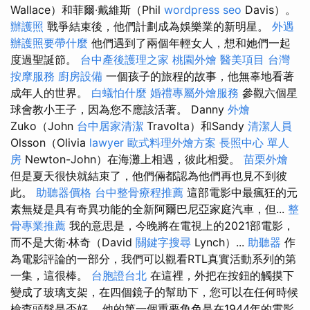
Wallace）和菲爾·戴維斯（Phil
wordpress seo
Davis）。
辦護照
戰爭結束後，他們計劃成為娛樂業的新明星。
外遇
辦護照要帶什麼
他們遇到了兩個年輕女人，想和她們一起
度過聖誕節。
台中產後護理之家
桃園外燴
醫美項目
台灣
按摩服務
廚房設備
一個孩子的旅程的故事，他無辜地看著
成年人的世界。
白蟻怕什麼
婚禮專屬外燴服務
參觀六個星
球會教小王子，因為您不應該活著。 Danny
外燴
Zuko（John
台中居家清潔
Travolta）和Sandy
清潔人員
Olsson（Olivia
lawyer
歐式料理外燴方案
長照中心 單人
房
Newton-John）在海灘上相遇，彼此相愛。
苗栗外燴
但是夏天很快就結束了，他們倆都認為他們再也見不到彼
此。
助聽器價格
台中整骨療程推薦
這部電影中最瘋狂的元
素無疑是具有奇異功能的全新阿爾巴尼亞家庭汽車，但...
整
骨專業推薦
我的意思是，今晚將在電視上的2021部電影，
而不是大衛·林奇（David
關鍵字搜尋
Lynch）...
助聽器
作
為電影評論的一部分，我們可以觀看RTL真實活動系列的第
一集，這很棒。
台胞證台北
在這裡，外把在按鈕的觸摸下
變成了玻璃支架，在四個鏡子的幫助下，您可以在任何時候
檢查頭髮是否好。 他的第一個重要角色是在1944年的電影