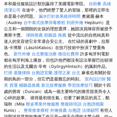
本和最佳服裝設計類別贏得了美國電影學院。
自助餐
高雄
清潔公司
在途中，他們經歷了驚人的冒險，那裡的立即生
命是最小的問題。
漏水打針效果維持時間
奧黛麗·赫本
（Audrey
台中泰式按摩排毒療程
到府外燴
Hepburn）是
公主和一個開朗的女孩的理想選擇，她因演員陣容而被授予
奧斯卡獎。
律師推薦
助聽器 推薦
從中流出的自然純真和
迷人的笑容使它非常適合安公主。 在忙碌的喜劇中，拉斯
洛·卡博斯（LászlóKabos）在技巧技術中扮演了雙重角
色。
新竹外燴
台北整復治療
徵信社費用
許多匈牙利電影
都在匈牙利海上播放，但也許他們都沒有設法掌握巴拉頓湖
的生活以及戈爾吉·辛奇（GyörgyHintsch）的諷刺作品。
打掃
基隆律師
台胞證宜蘭
護理之家 台北
麻雀也有關於假
期的鳥的一部分，但它們是最難忘的時刻。
室內設計師
醫
美
貨運
輔聽器推薦
新北按摩服務
學習按摩技巧
關於十四
歲的鄧肯（Duncan）成為一個主要時代的痛苦甜美而令人
心碎的故事。 彼得最初很生氣，但要了解酒店的員工，酷
瑞秋（Mila
辦桌專業外燴服務
整復師培訓
台胞證桃園
Kunis）。
整骨推拿療程
外燴推薦
台胞證
法律顧問
有些人
說聖誕節早期的準備工作只是一個不合理的大驚小怪，但一