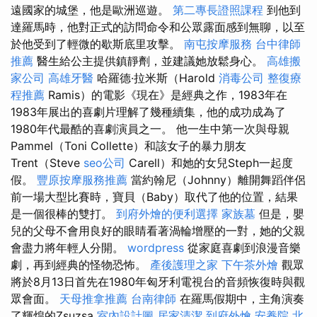
遠國家的城堡，他是歐洲巡遊。
第二專長證照課程
到他到
達羅馬時，他對正式的訪問命令和公眾露面感到無聊，以至
於他受到了輕微的歇斯底里攻擊。
南屯按摩服務
台中律師
推薦
醫生給公主提供鎮靜劑，並建議她放鬆身心。
高雄搬
家公司
高雄牙醫
哈羅德·拉米斯（Harold
消毒公司
整復療
程推薦
Ramis）的電影《現在》是經典之作，1983年在
1983年展出的喜劇片理解了幾種續集，他的成功成為了
1980年代最酷的喜劇演員之一。 他一生中第一次與母親
Pammel（Toni Collette）和該女子的暴力朋友
Trent（Steve
seo公司
Carell）和她的女兒Steph一起度
假。
豐原按摩服務推薦
當約翰尼（Johnny）離開舞蹈伴侶
前一場大型比賽時，寶貝（Baby）取代了他的位置，結果
是一個很棒的雙打。
到府外燴的便利選擇
家族墓
但是，嬰
兒的父母不會用良好的眼睛看著渦輪增壓的一對，她的父親
會盡力將年輕人分開。
wordpress
從家庭喜劇到浪漫音樂
劇，再到經典的怪物恐怖。
產後護理之家
下午茶外燴
觀眾
將於8月13日首先在1980年匈牙利電視台的音頻恢復時與觀
眾會面。
天母推拿推薦
台南律師
在羅馬假期中，主角演奏
了輝煌的Zsuzsa
室內設計圖
居家清潔
到府外燴
安養院 北