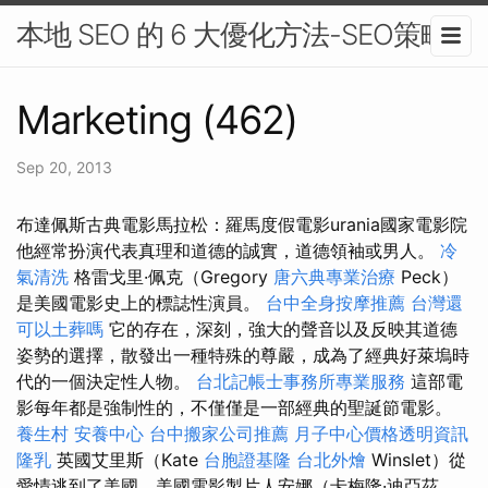
本地 SEO 的 6 大優化方法-SEO策略
Marketing (462)
Sep 20, 2013
布達佩斯古典電影馬拉松：羅馬度假電影urania國家電影院
他經常扮演代表真理和道德的誠實，道德領袖或男人。
冷
氣清洗
格雷戈里·佩克（Gregory
唐六典專業治療
Peck）
是美國電影史上的標誌性演員。
台中全身按摩推薦
台灣還
可以土葬嗎
它的存在，深刻，強大的聲音以及反映其道德
姿勢的選擇，散發出一種特殊的尊嚴，成為了經典好萊塢時
代的一個決定性人物。
台北記帳士事務所專業服務
這部電
影每年都是強制性的，不僅僅是一部經典的聖誕節電影。
養生村
安養中心
台中搬家公司推薦
月子中心價格透明資訊
隆乳
英國艾里斯（Kate
台胞證基隆
台北外燴
Winslet）從
愛情逃到了美國，美國電影製片人安娜（卡梅隆·迪亞茲