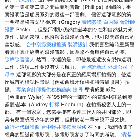
的第一集和第二集之間由菲利普斯（Phillips）組織的，事
實證明這是船員系列的最後一部喜劇。 儘管這部電影的第
一明星是格雷戈里·佩克（Gregory
泰國簽證
白內障
會計師
證照
Peck），但整部電影仍然由赫本的存在和自然魅力來
運作，總的來說，他扮演著浪漫的角色，也可以閃耀自己的
幽默感。
台中刮痧療程推薦
裝潢設計
我們喜歡隨時重新觀
看真正真正經典的浪漫電影，因為您不會厭倦自己的團。
除蟑除害達人
然而，幸運的是，即使最近還沒有製作這項
工作，這項工作並沒有失去魔力。
台胞證新北
外燴公司
子
母車
這部電影的大部分是在真正的羅馬場所拍攝的，使這
座城市的標誌性景點（例如西班牙樓梯和特雷維噴泉）拍
攝。
專業會計師提供稅務諮詢
撿骨
導演威廉·威勒
（William Wyler）在1951年的一部較小的電影中註意到奧
黛麗·赫本（Audrey
打掃
Hepburn）在拍攝秘密人士的一
部。 有一個家庭，您需要擁有多達三代人的共同部分，即
具有兒童或青少年的東西，但對於老一輩來說不是太快。
旅行社代辦護照
台中輕井澤按摩服務
在下面，我們收集了
經典的聖誕節電影院，該電影院參加了時間的考驗。
清潔