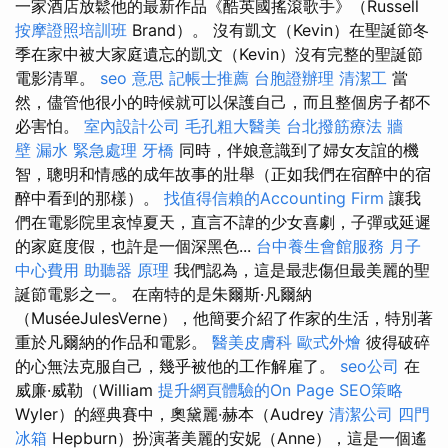
一家酒店放鬆他的最新作品《酷英國搖滾歌手》（Russell
按摩證照培訓班
Brand）。 沒有凱文（Kevin）在聖誕節冬
季在家中被大家庭遺忘的凱文（Kevin）沒有完整的聖誕節
電影清單。
seo 意思
記帳士推薦
台胞證辦理
清潔工
當
然，儘管他很小的時候就可以保護自己，而且整個房子都不
必害怕。
室內設計公司
毛孔粗大醫美
台北撥筋療法
牆
壁 漏水 緊急處理
牙橋
同時，伴娘意識到了婦女友誼的機
智，聰明和情感的成年故事的壯舉（正如我們在宿醉中的宿
醉中看到的那樣）。
找值得信賴的Accounting Firm
讓我
們在電影院里哀悼夏天，直言不諱的少女喜劇，子彈或延遲
的家庭度假，也許是一個深黑色...
台中養生會館服務
月子
中心費用
助聽器 原理
我們認為，這是最悲傷但最美麗的聖
誕節電影之一。 在南特的是朱爾斯·凡爾納
（MuséeJulesVerne），他簡要介紹了作家的生活，特別著
重於凡爾納的作品和電影。
醫美皮膚科
歐式外燴
彼得破碎
的心無法克服自己，幾乎被他的工作解雇了。
seo公司
在
威廉·威勒（William
提升網頁體驗的On Page SEO策略
Wyler）的經典賽中，奧黛麗·赫本（Audrey
清潔公司
四門
冰箱
Hepburn）扮演著美麗的安妮（Anne），這是一個遙