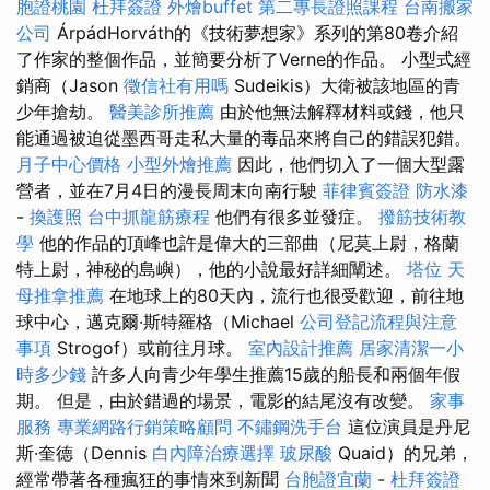
胞證桃園
杜拜簽證
外燴buffet
第二專長證照課程
台南搬家
公司
ÁrpádHorváth的《技術夢想家》系列的第80卷介紹
了作家的整個作品，並簡要分析了Verne的作品。 小型式經
銷商（Jason
徵信社有用嗎
Sudeikis）大衛被該地區的青
少年搶劫。
醫美診所推薦
由於他無法解釋材料或錢，他只
能通過被迫從墨西哥走私大量的毒品來將自己的錯誤犯錯。
月子中心價格
小型外燴推薦
因此，他們切入了一個大型露
營者，並在7月4日的漫長周末向南行駛
菲律賓簽證
防水漆
-
換護照
台中抓龍筋療程
他們有很多並發症。
撥筋技術教
學
他的作品的頂峰也許是偉大的三部曲（尼莫上尉，格蘭
特上尉，神秘的島嶼），他的小說最好詳細闡述。
塔位
天
母推拿推薦
在地球上的80天內，流行也很受歡迎，前往地
球中心，邁克爾·斯特羅格（Michael
公司登記流程與注意
事項
Strogof）或前往月球。
室內設計推薦
居家清潔一小
時多少錢
許多人向青少年學生推薦15歲的船長和兩個年假
期。 但是，由於錯過的場景，電影的結尾沒有改變。
家事
服務
專業網路行銷策略顧問
不鏽鋼洗手台
這位演員是丹尼
斯·奎德（Dennis
白內障治療選擇
玻尿酸
Quaid）的兄弟，
經常帶著各種瘋狂的事情來到新聞
台胞證宜蘭
-
杜拜簽證