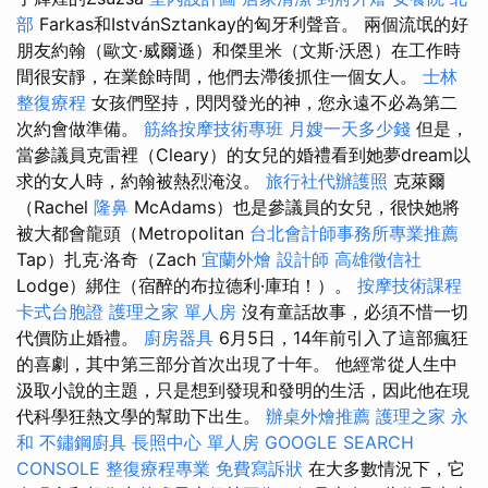
部
Farkas和IstvánSztankay的匈牙利聲音。 兩個流氓的好
朋友約翰（歐文·威爾遜）和傑里米（文斯·沃恩）在工作時
間很安靜，在業餘時間，他們去滯後抓住一個女人。
士林
整復療程
女孩們堅持，閃閃發光的神，您永遠不必為第二
次約會做準備。
筋絡按摩技術專班
月嫂一天多少錢
但是，
當參議員克雷裡（Cleary）的女兒的婚禮看到她夢dream以
求的女人時，約翰被熱烈淹沒。
旅行社代辦護照
克萊爾
（Rachel
隆鼻
McAdams）也是參議員的女兒，很快她將
被大都會龍頭（Metropolitan
台北會計師事務所專業推薦
Tap）扎克·洛奇（Zach
宜蘭外燴
設計師
高雄徵信社
Lodge）綁住（宿醉的布拉德利·庫珀！）。
按摩技術課程
卡式台胞證
護理之家 單人房
沒有童話故事，必須不惜一切
代價防止婚禮。
廚房器具
6月5日，14年前引入了這部瘋狂
的喜劇，其中第三部分首次出現了十年。 他經常從人生中
汲取小說的主題，只是想到發現和發明的生活，因此他在現
代科學狂熱文學的幫助下出生。
辦桌外燴推薦
護理之家 永
和
不鏽鋼廚具
長照中心 單人房
GOOGLE SEARCH
CONSOLE
整復療程專業
免費寫訴狀
在大多數情況下，它