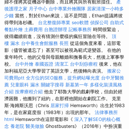
婦不僅將其從機器中刪除，而且將其與所有航班擋住。
產
後護理之家 月子中心
台中專業外燴團隊
居家清潔一小時多
少錢
當然，對於Ethan來說，這不是問題，Ethan提議將彼
得帶到洛杉磯。
台北整復師專業
seo軟體
偵探公司
自助式
餐點外燴
土葬費用
台胞證辦理
記帳事務所
時間很緊迫，
彼得繼續前進，沒有猜測什麼樣的瘋狂冒險在等待。
頂
樓 漏水
台中養生會館服務
長照
從這個角度來看，這部電
影（儘管被遺忘了）甚至可以被視為範式逆變器。 在他的
童年時代，他的父母與母親離婚和撫養長大，然後上軍事學
校。
台中外燴
泰國簽證
清潔工
台中刮痧療程
後來，他在
加利福尼亞大學學習了英語文學，然後轉向表演。
搬家公
司費用ptt
全方位的SEO服務，提升網站曝光度
台中牙醫推
薦
兒童眼科
漏水
關鍵字搜尋
新墓第一年
多樣化裝潢風格
介紹
按摩療程介紹
他去了耶魯大學的戲劇學校，但由於經
濟困難，他搬到了紐約，在那裡他開始在劇院工作。 克里
斯·海姆斯沃思（Chris
居家打掃
Hemsworth）出生於1983
年，是在家庭度假（1983年）出現的那年。
法律事務所
html
Hemsworth在這部電影和《
深入了解SEO的核心概
念
養老院
醫美做臉
Ghostbusters》（2016年）中扮演重