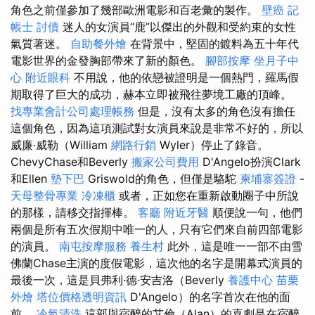
角色之前僅參加了幾部歐洲電影和百老彙的製作。
壁癌
記
帳士
討債
迷人的女演員“鹿”以傑出的外觀和受約束的女性
氣質著迷。
自助餐外燴
在背景中，堅固的鍍料為五十年代
電影世界的金發胸部帶來了新的顏色。
腳部按摩
坐月子中
心
附近眼科
不用說，他的依戀被證明是一個熱門，羅馬假
期取得了巨大的成功，赫本立即被飛往夢境工廠的頂峰。
找專業會計公司處理帳務
但是，沒有太多的角色沒有擔任
這個角色，因為這項測試對女演員來說是非常不好的，所以
威廉·威勒（William
網路行銷
Wyler）停止了錄音。
ChevyChase和Beverly
搬家公司費用
D'Angelo扮演Clark
和Ellen
墊下巴
Griswold的角色，但僅是駱駝
柬埔寨簽證
-
天母整骨專業
冷凍櫃
或者，正如您在重新啟動圈子中所說
的那樣，請移交指揮棒。
客廳
附近牙醫
順便說一句，他們
兩個是所有五次假期中唯一的人，只有它們來自前四部電影
的演員。
南屯按摩服務
養生村
此外，這是唯一一部不由雪
佛蘭Chase主演的度假電影，這次他的名字是開幕式演員的
最後一次，這是貝弗利·德·安吉洛（Beverly
養護中心
苗栗
外燴
塔位價格透明資訊
D'Angelo）的名字首次在他的面
前。
冷氣清洗
這部與宿醉的艾倫（Alan）的喜劇是在宿醉