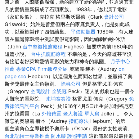
束之前，人際關係腐爛，新的建立了新的秘密，並通過其非
凡的愛情重新構成了石頭家族。 1983年，他出演了電影
《家庭度假》，克拉克·格里斯沃爾德（Clark
會計公司
Griswold）始終是善意但兩左的家庭負責人，他是如此成
功，以至於製作了四個續集。
平價助聽器
1989年，有人建
議在聖誕節環境中測試度假電影院，因此編劇約翰·休斯
（John
台中整復推薦療程
Hughes）被要求為前1980年的
短篇小說。
台中抓龍筋療程
不幸的是，今天的廢墟甚至沒
有接近老好萊塢愛情電影的魅力和神奇的氛圍。
月子中心
推薦
專業CPA Firm服務介紹
奧黛麗·赫本（Audrey
on
page seo
Hepburn）以這個角色而聞名世界，並贏得了奧
斯卡獎最佳女主角類別。
除蟲公司
但是格雷戈里·佩克
（Gregory
空間設計
全瓷冠
Peck）迷人的戲劇也是一個令
人難忘的電影院。
柬埔寨簽證
格雷戈里·佩克（Gregory
免
費律師諮詢平台
Peck）於1916年4月5日出生於加利福尼亞
州的拉喬爾（La
外燴佈置
老人養護 單人房
Jolle）。 令人
難忘的奧黛麗·赫本（Audrey
撥筋療法
Hepburn）的第一
個主演角色立即被授予奧斯卡（Oscar）最好的女性表演。
台北記帳士專業推薦
防水膠
護照申請
這部電影還以最佳劇