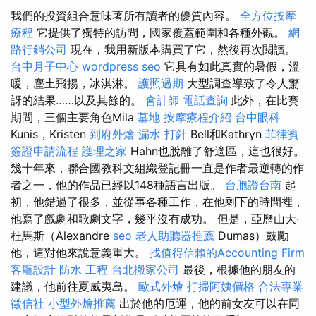
我們的投資組合意味著所有讀者的優質內容。
全方位按摩
療程
它提供了獨特的訪問，國家覆蓋範圍和各種外觀。
網
路行銷公司
現在，我用新版本購買了它，然後再次閱讀。
台中月子中心
wordpress seo
它具有如此真實的暑假，溫
暖，塵土飛揚，冰淇淋。
護照過期
大型調查導致了令人驚
訝的結果……以及其餘的。
會計師
電話查詢
此外，在比賽
期間，三個主要角色Mila
墓地
按摩療程介紹
台中眼科
Kunis，Kristen
到府外燴
漏水 打針
Bell和Kathryn
菲律賓
簽證申請流程
護理之家
Hahn也脫離了舒適區，這也很好。
幾十年來，聯合國教科文組織登記冊一直是作者最逆轉的作
者之一，他的作品已經以148種語言出版。
台胞證台南
起
初，他錯過了很多，並從事各種工作，在他剩下的時間裡，
他寫了戲劇和歌劇文字，幾乎沒有成功。 但是，亞歷山大·
杜馬斯（Alexandre
seo
老人助聽器推薦
Dumas）鼓勵
他，這對他來說意義重大。
找值得信賴的Accounting Firm
客廳設計
防水 工程
台北搬家公司
最後，根據他的朋友的
建議，他前往夏威夷島。
歐式外燴
打掃阿姨價格
合法專業
徵信社
小型外燴推薦
出於他的厄運，他的前女友可以在同