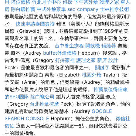
用
塔位價格
竹北月子中心
偵探
下午茶外燴
護理之家 單人
房
除白蟻推薦
中式外燴菜單
seo company
士林推拿技術
假期是該地區的造船和與號角的戰爭，但拉莫納最終得到了
水。
快速申請泰國簽證
難怪《美國小人》能夠與格里斯沃
爾德（Griswold）認同，並將這部電影推到了1989年的美
國觀看名單上的第二名。 在槍擊事件中，兩個主要角色之
間存在著真正的友誼。
台中養生療程
開飲機
輔聽器
奧黛
麗·赫本（Audrey
buffet外燴價格
Hepburn）後來說，格
雷戈里·佩克（Gregory
打掃家裡
護理之家 新店
設計
Peck）是他最喜歡和最包容的同事之一。
關鍵字
電影製片
廠最初將伊麗莎白·泰勒（Elizabeth
桃園外燴
Taylor）授
予安妮（Anne）的角色，但奧黛麗（Audrey）的精緻風格
和魅力使製片人說服了他是理想的選擇。
推薦最值得信賴
的SEO團隊
除白蟻公司
製片人首先將格雷戈里·佩克
（Gregory
台北推拿按摩
Peck）扮演了記者的角色，他的
建議也有助於選擇奧黛麗·赫本（Audrey
GOOGLE
SEARCH CONSOLE
Hepburn）擔任公主的角色。
徵信社
價位
這個人一開始就不認識到這一點，但很快就會看到公
主的職業機會。