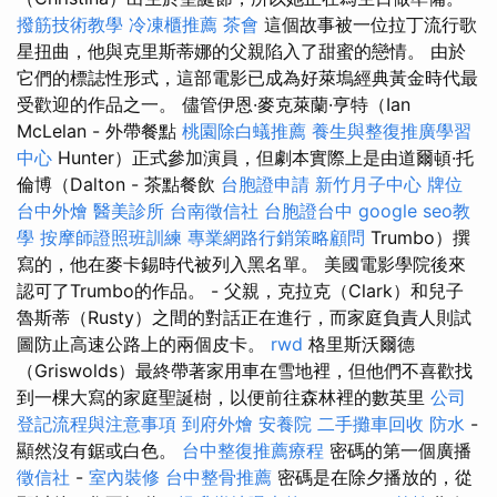
撥筋技術教學
冷凍櫃推薦
茶會
這個故事被一位拉丁流行歌
星扭曲，他與克里斯蒂娜的父親陷入了甜蜜的戀情。 由於
它們的標誌性形式，這部電影已成為好萊塢經典黃金時代最
受歡迎的作品之一。 儘管伊恩·麥克萊蘭·亨特（Ian
McLelan - 外帶餐點
桃園除白蟻推薦
養生與整復推廣學習
中心
Hunter）正式參加演員，但劇本實際上是由道爾頓·托
倫博（Dalton - 茶點餐飲
台胞證申請
新竹月子中心
牌位
台中外燴
醫美診所
台南徵信社
台胞證台中
google seo教
學
按摩師證照班訓練
專業網路行銷策略顧問
Trumbo）撰
寫的，他在麥卡錫時代被列入黑名單。 美國電影學院後來
認可了Trumbo的作品。 - 父親，克拉克（Clark）和兒子
魯斯蒂（Rusty）之間的對話正在進行，而家庭負責人則試
圖防止高速公路上的兩個皮卡。
rwd
格里斯沃爾德
（Griswolds）最終帶著家用車在雪地裡，但他們不喜歡找
到一棵大寫的家庭聖誕樹，以便前往森林裡的數英里
公司
登記流程與注意事項
到府外燴
安養院
二手攤車回收
防水
-
顯然沒有鋸或白色。
台中整復推薦療程
密碼的第一個廣播
徵信社
-
室內裝修
台中整骨推薦
密碼是在除夕播放的，從