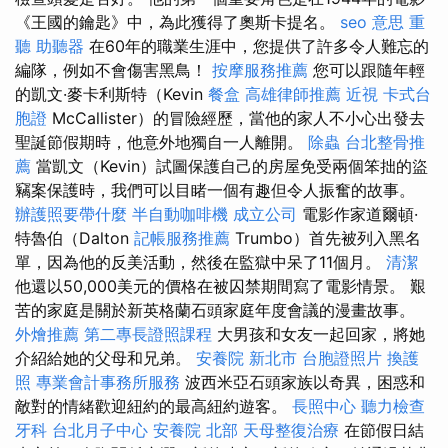
《王國的鑰匙》中，為此獲得了奧斯卡提名。
seo 意思
重
聽 助聽器
在60年的職業生涯中，您提供了許多令人難忘的
編隊，例如不會傷害黑鳥！
按摩服務推薦
您可以跟隨年輕
的凱文·麥卡利斯特（Kevin
餐盒
高雄律師推薦
近視
卡式台
胞證
McCallister）的冒險經歷，當他的家人不小心出發去
聖誕節假期時，他意外地獨自一人離開。
除蟲
台北整骨推
薦
當凱文（Kevin）試圖保護自己的房屋免受兩個笨拙的盜
竊案保護時，我們可以目睹一個有趣但令人振奮的故事。
辦護照要帶什麼
半自動咖啡機
成立公司
電影作家道爾頓·
特魯伯（Dalton
記帳服務推薦
Trumbo）首先被列入黑名
單，因為他的反美活動，然後在監獄中呆了11個月。
清潔
他還以50,000美元的價格在被囚禁期間寫了電影情景。 艱
苦的家庭是關於新英格蘭石頭家庭年度會議的漫畫故事。
外燴推薦
第二專長證照課程
大男孩和女友一起回家，將她
介紹給她的父母和兄弟。
安養院 新北市
台胞證照片
換護
照
專業會計事務所服務
波西米亞石頭家族以奇異，困惑和
敵對的情緒歡迎紐約的最高紐約遊客。
長照中心
聽力檢查
牙科
台北月子中心
安養院 北部
天母整復治療
在節假日結