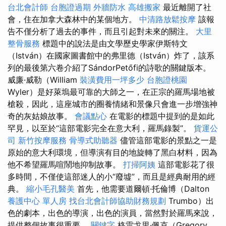
台北會計師
台胞證過期
外牆防水
高雄搬家
最近離開了社
會，住在加拿大森林中的某個地方。
中清路放鬆按摩
該報
告不僅分析了過去的事件，而且引起對未來的關注。
大里
整骨服務
標題中的說法是由文學歷史學家伊斯特文
（István）在國家圖書館中的弗里德（István）炸了，該系
列的最後第六卷介紹了SándorPetőfi的詩歌的關鍵版本。
威廉·威勒（William
裝潢費用一坪多少
台胞證桃園
Wyler）是好萊塢最可靠的大師之一，在正宗的羅馬場地被
槍殺，因此，這座城市的圈養情緒和景像只會進一步增強神
奇的灰姑娘故事。
會議點心
在電影的標題中提到的是如此
罕見，以至於“這部電影完全在意大利，羅馬錄製”。
貨運公
司
新竹按摩服務
骨導式助聽器
儘管這部電影的景點之一是
原始的意大利環境，但導演有目的地旋轉了黑白材料，因為
他不希望羅馬喧鬧地抑制故事。
打掃阿姨
這部電影花了很
多時間，不僅使這部迷人的小“廢墟”，而且是經典耐用的經
典。
縮小毛孔醫美
首先，他需要道爾頓·托倫博（Dalton
養護中心 單人房
找台北會計師協助財務規劃
Trumbo）出
色的劇本，出色的導演，出色的演員，當然對於羅馬來說，
提供整個故事很重要。
關鍵字
格雷戈里·佩克（Gregory