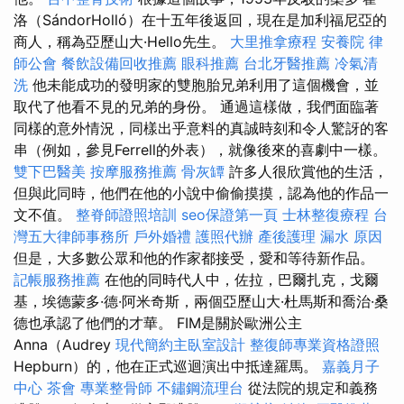
洛（SándorHolló）在十五年後返回，現在是加利福尼亞的
商人，稱為亞歷山大·Hello先生。
大里推拿療程
安養院
律
師公會
餐飲設備回收推薦
眼科推薦
台北牙醫推薦
冷氣清
洗
他未能成功的發明家的雙胞胎兄弟利用了這個機會，並
取代了他看不見的兄弟的身份。 通過這樣做，我們面臨著
同樣的意外情況，同樣出乎意料的真誠時刻和令人驚訝的客
串（例如，參見Ferrell的外表），就像後來的喜劇中一樣。
雙下巴醫美
按摩服務推薦
骨灰罈
許多人很欣賞他的生活，
但與此同時，他們在他的小說中偷偷摸摸，認為他的作品一
文不值。
整脊師證照培訓
seo保證第一頁
士林整復療程
台
灣五大律師事務所
戶外婚禮
護照代辦
產後護理
漏水 原因
但是，大多數公眾和他的作家都接受，愛和等待新作品。
記帳服務推薦
在他的同時代人中，佐拉，巴爾扎克，戈爾
基，埃德蒙多·德·阿米奇斯，兩個亞歷山大·杜馬斯和喬治·桑
德也承認了他們的才華。 FIM是關於歐洲公主
Anna（Audrey
現代簡約主臥室設計
整復師專業資格證照
Hepburn）的，他在正式巡迴演出中抵達羅馬。
嘉義月子
中心
茶會
專業整骨師
不鏽鋼流理台
從法院的規定和義務