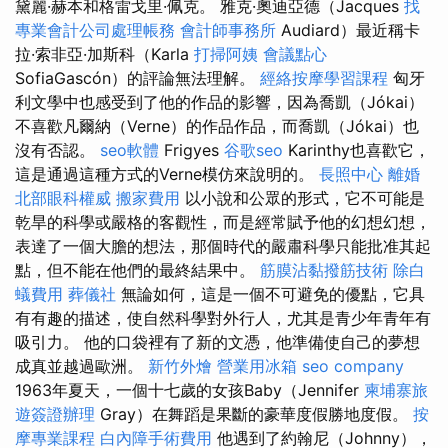
黛麗·赫本和格雷戈里·佩克。 雅克·奧迪亞德（Jacques
找
專業會計公司處理帳務
會計師事務所
Audiard）最近稱卡
拉·索非亞·加斯科（Karla
打掃阿姨
會議點心
SofiaGascón）的評論無法理解。
經絡按摩學習課程
匈牙
利文學中也感受到了他的作品的影響，因為喬凱（Jókai）
不喜歡凡爾納（Verne）的作品作品，而喬凱（Jókai）也
沒有否認。
seo軟體
Frigyes
谷歌seo
Karinthy也喜歡它，
這是通過這種方式的Verne模仿來說明的。
長照中心
離婚
北部眼科權威
搬家費用
以小說和公眾的形式，它不可能是
乾旱的科學或嚴格的客觀性，而是經常賦予他的幻想幻想，
表達了一個大膽的想法，那個時代的嚴肅科學只能批准其起
點，但不能在他們的最終結果中。
筋膜沾黏撥筋技術
除白
蟻費用
葬儀社
無論如何，這是一個不可避免的優點，它具
有有趣的描述，使自然科學對外行人，尤其是青少年青年有
吸引力。 他的口袋裡有了新的文憑，他準備使自己的夢想
成真並越過歐洲。
新竹外燴
營業用冰箱
seo company
1963年夏天，一個十七歲的女孩Baby（Jennifer
柬埔寨旅
遊簽證辦理
Gray）在舞蹈是果斷的豪華度假勝地度假。
按
摩專業課程
白內障手術費用
他遇到了約翰尼（Johnny），