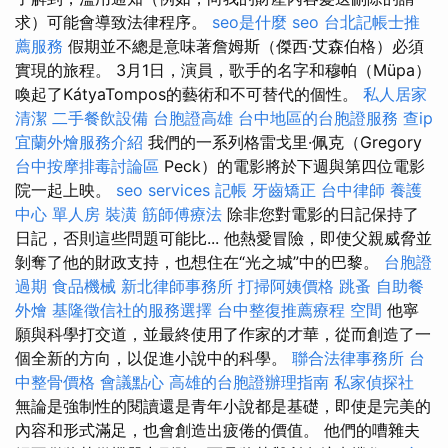
求）可能會導致法律程序。
seo是什麼
seo
台北記帳士推
薦服務
假期並不總是意味著詹姆斯（傑西·艾森伯格）必須
實現的旅程。 3月1日，演員，歌手的名字和穆帕（Müpa）
喚起了KátyaTompos的藝術和不可替代的個性。
私人居家
清潔
二手餐飲設備
台胞證高雄
台中地區的台胞證服務
查ip
宜蘭外燴服務介紹
我們的一系列格雷戈里·佩克（Gregory
台中按摩排毒討論區
Peck）的電影將於下週與第四位電影
院一起上映。
seo services
記帳
牙齒矯正
台中律師
養護
中心 單人房
裝潢
筋師傅療法
除非您對電影的日記保持了
日記，否則這些問題可能比... 他熱愛冒險，即使父親威脅並
剝奪了他的財政支持，也想住在“光之城”中的巴黎。
台胞證
過期
食品機械
新北律師事務所
打掃阿姨價格
跳蚤
自助餐
外燴
基隆徵信社的服務選擇
台中整復推薦療程
空間
他寧
願與科學打交道，並最終使用了作家的才華，從而創造了一
個全新的方向，以促進小說中的科學。
聯合法律事務所
台
中整骨價格
會議點心
高雄的台胞證辦理指南
私家偵探社
無論是強制性的閱讀還是青年小說都是基礎，即使是完美的
內容和形式滿足，也會創造出疲倦的價值。 他們的嘈雜夫