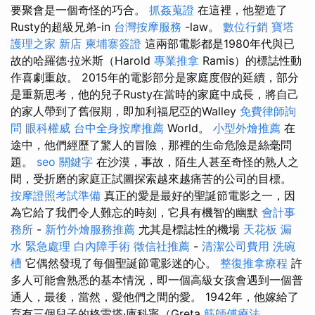
要聚會是一個奇怪的巧合。
抓姦蒐證
在這裡，他塑造了
Rusty的超級兄弟-in
台灣按摩服務
-law。
數位行銷
寶塔
護理之家 新店
柬埔寨簽證
這兩部電影都是1980年代與已
故的哈羅德·拉米斯（Harold
專業推拿
Ramis）的標誌性動
作喜劇重啟。 2015年的電影部分是家庭度假的延續，部分
是重新思考，他的兒子Rusty在當時的家庭中成長，將自己
的家人帶到了舊假期，即加利福尼亞的Walley
免費律師詢
問
眼科權威
台中全身按摩推薦
World。
小型外燴推薦
在
途中，他們經歷了驚人的冒險，那裡的生命危險是絲毫問
題。
seo 關鍵字
在沙漠，事故，陌生人甚至奇怪的熟人之
間，受折磨的家庭正試圖探索越來越痛苦的公司的目標。
按摩證照考試準備
真正的愛是最好的聖誕節電影之一，因
為它給了我們令人難忘的時刻，它具有機智的幽默
會計事
務所
-
新竹外燴服務推薦
尤其是標誌性的機場
天花板 漏
水 緊急處理
白內障手術
徵信社推薦
-
清潔公司費用
洗碗
槽
它偶然發現了每個聖誕節電影迷的心。
整復推拿療程
許
多人可能會熟悉的基本情況，即一個高級女孩會遇到一個普
通人，最後，當然，愛他們之間的愛。 1942年，他嫁給了
育有三個兒子的格雷塔·庫科寧（Greta
筋師傅療法