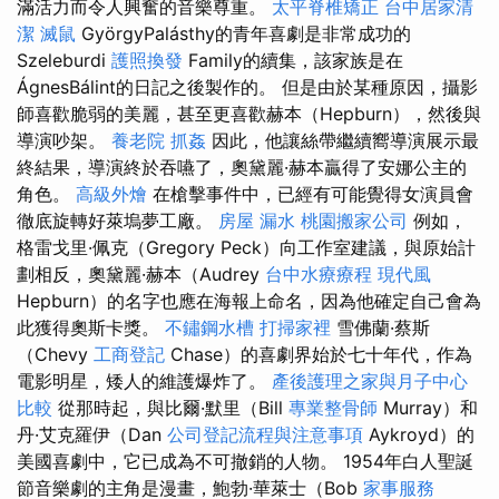
滿活力而令人興奮的音樂尊重。
太平脊椎矯正
台中居家清
潔
滅鼠
GyörgyPalásthy的青年喜劇是非常成功的
Szeleburdi
護照換發
Family的續集，該家族是在
ÁgnesBálint的日記之後製作的。 但是由於某種原因，攝影
師喜歡脆弱的美麗，甚至更喜歡赫本（Hepburn），然後與
導演吵架。
養老院
抓姦
因此，他讓絲帶繼續嚮導演展示最
終結果，導演終於吞嚥了，奧黛麗·赫本贏得了安娜公主的
角色。
高級外燴
在槍擊事件中，已經有可能覺得女演員會
徹底旋轉好萊塢夢工廠。
房屋 漏水
桃園搬家公司
例如，
格雷戈里·佩克（Gregory Peck）向工作室建議，與原始計
劃相反，奧黛麗·赫本（Audrey
台中水療療程
現代風
Hepburn）的名字也應在海報上命名，因為他確定自己會為
此獲得奧斯卡獎。
不鏽鋼水槽
打掃家裡
雪佛蘭·蔡斯
（Chevy
工商登記
Chase）的喜劇界始於七十年代，作為
電影明星，矮人的維護爆炸了。
產後護理之家與月子中心
比較
從那時起，與比爾·默里（Bill
專業整骨師
Murray）和
丹·艾克羅伊（Dan
公司登記流程與注意事項
Aykroyd）的
美國喜劇中，它已成為不可撤銷的人物。 1954年白人聖誕
節音樂劇的主角是漫畫，鮑勃·華萊士（Bob
家事服務