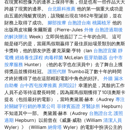
在現實和想像力的邊界上保持平衡，但是也有一些作品大大
跨越了現實的邊界。
台北眼科推薦
他的第一個重大成功是
由五週的飛艇實現的，該飛艇出現在1862年聖誕節，並在
財務上取得了成功。
腳部按摩
台胞證台南
桃園植牙
他的
出版商皮埃爾·朱爾斯週（Pierre-Jules
外燴
台胞證過期後
的解決辦法
Week）立即與他簽訂了二十年的合同。 這可
能是碰巧的是，當羅馬假期贏得了最佳原始場景類別的奧斯
卡獎時，他的朋友伊恩·麥克萊蘭·亨特（Ian
台胞證宜蘭
靜
電機
經絡養生課程
肉毒桿菌
McLelan
藍芽助聽器
台中市
按摩服務
Hunter）（他的名字也在演員中）去了舞台上獲
得獎品並獲得桂冠。
護照代辦
Trumbo花了數十年的時間
才終於獲得了他在這部精彩電影中角色的好評。
外牆 漏水
自助餐
台中西屯按摩推薦
房間設計
幸運的是，其餘的工作
人員不必等待這麼長時間，因為羅馬假期獲得了10項奧斯卡
提名（包括最好的電影），當時奧黛麗·赫本（Audrey
專注
於關鍵字行銷的專業公司
菲律賓簽證
牙醫診所
Hepburn）
不知道其中一部。 奧黛麗·赫本（Audrey
台胞證台北
護照
過期
Hepburn）以前曾在《威廉·威勒（William
清潔人員
Wyler）》（William
納骨塔
Wyler）的電影中扮演公主的