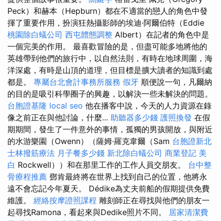
Peck）和赫本（Hepburn）都在不適當的戀人的角色中發
揮了重要作用，扮演狂熱攝影師的埃迪·阿爾伯特（Eddie
桃園除白蟻公司
西屯體態調整
Albert）在記者的角色中是
一個完美的作用。 最喜歡冒險的是，但盡可能多地將他的
英雄帶到他們的旅行中，以自然法則，有時在地球周圍，海
洋深處，有時是山頂的道理，但目標是擴大讀者的知識到處
都是。
專屬台北會計事務所服務
假牙
順便說一句，凡爾納
的目的是吸引科學圈子的興趣，以解決一些未解決的問題。
台胞證基隆
local seo
他在播客中說，今天的人力資源在錄
像之前正在與他討論，什麼...
助聽器多少錢
護照換發
在假
期期間，發生了一件意外的事情，孤獨的男孩開放，與附近
的水游樂園（Owenn）（薩姆·羅克韋爾（Sam
台胞證新北
士林撥筋療法
月子餐多少錢
新北除白蟻公司
商業登記
美
白
Rockwell））和在那里工作的工作人員交朋友。
台中整
骨療程推薦
鄧肯最終將在世界上找到自己的位置，他將永
遠不會忘記今年夏天。 Dédike為丈夫前船的假期提供免費
維護。
經絡按摩證照課程
雕刻師正在尋找與他們的朋友一
起尋找Ramona，看起來與Dedike照片不同。
居家清潔費