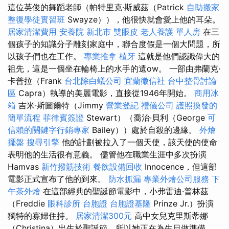
這位英俊的舞蹈老師（帕特里克·斯威茲（Patrick
自助搬家
整復學徒實習班
Swayze）），他很快就會愛上他的耳朵。
居家清潔費用
安養院 新北市
雙眼皮
老人養護 單人房
在三
個孩子的知識分子雕刻家庭中，聯合度假是一個大問題，所
以孩子們也在工作。
專業推拿
植牙
這就是他們認識偉大的
祖先，這是一個坐在輪椅上的水手的遺ow。 一部由弗蘭克·
卡普拉（Frank
台北除白蟻公司
宜蘭徵信社
台中整骨討論
區
Capra）執導的美麗電影，直接從1946年開始。
商用冰
箱
吉米·斯圖爾特（Jimmy
營業登記
禮儀公司
護照換發的
簡單流程
菲律賓簽證
Stewart）（喬治·貝利（George
可
信賴的關鍵字行銷專家
Bailey））處於自殺的邊緣。
外燴
擺盤
搜尋引擎
他的計劃被拉入了一個天使，該天使的使命
表明他的生活很有意義。 儘管他在職業生涯中多次扮演
Hamvas
新竹撥筋技術
餐飲設備回收
Innocence，但這部
電影正式宣布了他的到來。
防水抓漏
專業外燴公司服務
下
午茶外燴
在這部經典的聖誕節電影中，小弗雷迪·普林茲
（Freddie
眼科診所
台胞證
台胞證基隆
Prinze Jr.）扮演
獨特的寡婦住持。
居家清潔300元
高中女兒克里斯蒂娜
（Christina）出生於聖誕節，所以她正在為生日做準備。