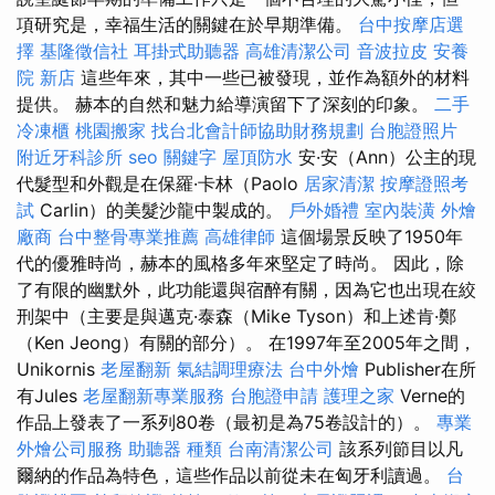
項研究是，幸福生活的關鍵在於早期準備。
台中按摩店選
擇
基隆徵信社
耳掛式助聽器
高雄清潔公司
音波拉皮
安養
院 新店
這些年來，其中一些已被發現，並作為額外的材料
提供。 赫本的自然和魅力給導演留下了深刻的印象。
二手
冷凍櫃
桃園搬家
找台北會計師協助財務規劃
台胞證照片
附近牙科診所
seo 關鍵字
屋頂防水
安·安（Ann）公主的現
代髮型和外觀是在保羅·卡林（Paolo
居家清潔
按摩證照考
試
Carlin）的美髮沙龍中製成的。
戶外婚禮
室內裝潢
外燴
廠商
台中整骨專業推薦
高雄律師
這個場景反映了1950年
代的優雅時尚，赫本的風格多年來堅定了時尚。 因此，除
了有限的幽默外，此功能還與宿醉有關，因為它也出現在絞
刑架中（主要是與邁克·泰森（Mike Tyson）和上述肯·鄭
（Ken Jeong）有關的部分）。 在1997年至2005年之間，
Unikornis
老屋翻新
氣結調理療法
台中外燴
Publisher在所
有Jules
老屋翻新專業服務
台胞證申請
護理之家
Verne的
作品上發表了一系列80卷（最初是為75卷設計的）。
專業
外燴公司服務
助聽器 種類
台南清潔公司
該系列節目以凡
爾納的作品為特色，這些作品以前從未在匈牙利讀過。
台