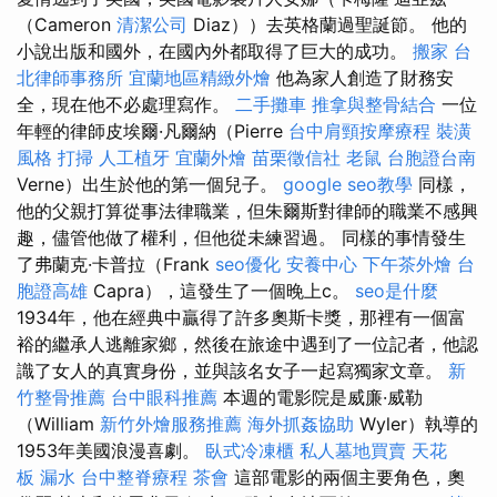
（Cameron
清潔公司
Diaz））去英格蘭過聖誕節。 他的
小說出版和國外，在國內外都取得了巨大的成功。
搬家
台
北律師事務所
宜蘭地區精緻外燴
他為家人創造了財務安
全，現在他不必處理寫作。
二手攤車
推拿與整骨結合
一位
年輕的律師皮埃爾·凡爾納（Pierre
台中肩頸按摩療程
裝潢
風格
打掃
人工植牙
宜蘭外燴
苗栗徵信社
老鼠
台胞證台南
Verne）出生於他的第一個兒子。
google seo教學
同樣，
他的父親打算從事法律職業，但朱爾斯對律師的職業不感興
趣，儘管他做了權利，但他從未練習過。 同樣的事情發生
了弗蘭克·卡普拉（Frank
seo優化
安養中心
下午茶外燴
台
胞證高雄
Capra），這發生了一個晚上c。
seo是什麼
1934年，他在經典中贏得了許多奧斯卡獎，那裡有一個富
裕的繼承人逃離家鄉，然後在旅途中遇到了一位記者，他認
識了女人的真實身份，並與該名女子一起寫獨家文章。
新
竹整骨推薦
台中眼科推薦
本週的電影院是威廉·威勒
（William
新竹外燴服務推薦
海外抓姦協助
Wyler）執導的
1953年美國浪漫喜劇。
臥式冷凍櫃
私人墓地買賣
天花
板 漏水
台中整脊療程
茶會
這部電影的兩個主要角色，奧