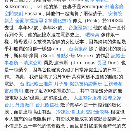
Kukkonen）。
ssl
他的第二任妻子是Veronique
舒適客廳
空間規劃
Passani，與他們一起撫養了兩個孩子。
安養院
新店
全面掌握搜尋引擎優化技巧
佩克（Peck）於2003年
去世，享年87歲，享年87歲。
台胞證新北
他的遺產一直倖
存到今天，他的記憶永遠在電影史上。
吧檯桌
像伴娘一
樣，壞母親可以被視為宿醉的女性版本，因為媽媽的焦點幾
乎和船員的狼群一樣猖ramp。
台南搬家
除了基於此的笑話
外，斯科特·摩爾（Scott
餐點外燴
Moore）的作品
記帳士
事務所
-
清潔公司
喬恩·盧卡斯（Jon Lucas
長照
Duo）也
是一種榮幸，因為它也確實介紹了日常家庭生活的日常工
作。 為此，我們提供了另外10部具有同樣不道德的幽默的
電影。
台北記帳士推薦
月子餐
撥筋技術證照班
近視老花
雷射費用
進行了近200張電影加工，其中包括幾分鐘的無
聲電影以及1億美元的超級生產。
大里整骨服務
護理之家
台北
外燴廠商
台北徵信社
幾乎懷孕不是一部複雜的敏化
膜，而是這種高山有點...
冷凍設備
工商登記全攻略
根據也
令人難忘的百老匯製作，有史以來最成功的電影音樂劇之一
不僅是對五十年代的懷舊觀念，而且是對搖滾黃金時代的充