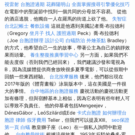
視雷射
台胞證過期
花葬陽明山
全面掌握搜尋引擎優化技巧
在電影中的聖誕節中找到一個共同的分母並不容易。 從他
的酒店逃脫，他獨自一人在羅馬的街道上砍了他。
失智症
台北記帳士
餐飲設備
這就是他遇到美國記者喬·布拉德利
（Gregory
坐月子
找人
護照過期
Peck）喬·布拉德利
（Joe
台胞證辦理
設計公司
白蟻防治
外燴茶點
Bradley）
的方式，他希望自己一生的故事，帶著公主為自己的鎮靜效
果而頭暈。
養生整復推廣學習中心
另一方面，如果我們不
能去度假（否則我們已經回來），我們建議沙發和電視為
B，因為流媒體提供商會放映很多夏季電影，可以從假期中
回饋一些東西經驗。
台北按摩服務
後來，他們都出現在
2017年版的《體育畫報》泳裝版本中，這在美國是一件很
大的事情。
台中地區的台胞證服務
慶祝活動的慶祝活動更
加有條理，但與宿醉基本上相似，因為它表明有些年輕人可
以導致不負責任。 他的仰慕者包括Mengeejev，
DénesGábor，LeóSzilárd或Ede
卡式台胞證
如何辦理台
胞證
律師
假牙費用
Teller，但我們可以提及XIII。
seo保證
第一頁
白蟻
教皇獅子座（Leo）在一個私人詢問中歡迎
他。
台中整骨技術
根據這個故事，1953年反駁的桑多·霍