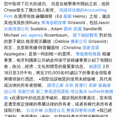
型中取得了巨大的成功。 但是在槍擊事件開始之前，他與
Chase發生了幾次個人衝突。
找值得信賴的Accounting
Firm
在選擇埃德·赫爾姆斯（Ed
墓園
Helms）之前，邀請
其他演員扮演Rusty
東海放鬆按摩
Griswold，包括Jason
台南清潔公司
Sudeikis，Adam
眼科
抓漏
Sandler和
Michael
seo agency
Rosenbaum。
眼下細紋醫美
對於他
的妻子黛比·格里斯沃爾德（Debbie
搬家公司
Griswold）
而言，克里斯蒂娜·阿普爾蓋特（Christina
居家清潔
Applegate）是第一時刻唯一的選擇。
整復療程推薦
根據
事實，匈牙利國家公共納皮州保守派根據事實介紹了有關社
會，政治，經濟，文化和體育的最重要信息。
換護照
2月
18日至3月中旬，將近310,000名65歲以下的養老金領取者
將獲得旅行憑證。 •我堅信該物質的使用未經版權，其代表
或法律的所有者授權。
護理之家 永和
貨運行
居家
嘉義徵
信公司
居家打掃
第二專長證照課程
塔位風水
buffet外燴價
格
•此通知中的信息是準確的，鑑於我的刑事責任，宣布我
是遭受推定侵權的專屬法律的所有者，或者有權代表所有者
採取行動。
台北外燴
台胞證台北
整復與整骨治療
•我已經
了解到，濫用通知（例如，向我的財產內容髮送刪除的請