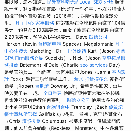
那以後，您不知道...
提升當地曝光的Local SEO
外燴
順便
說一句，利文斯頓在電影中扮演了一件好事，他在亞特蘭大
拍攝了他的電影第五波（2016年），距離假期拍攝幾公
里。
月子中心
家事服務
這部電影在全球範圍內賺了1.04億
美元，預算為3,100萬美元，而女子幽靈在全球範圍內賺了
2.29億美元，預算為1.44億美元。 Dave
徵信公司
Harken（Kevin
台胞證申請
Spacey）Megalomania
月子
中心住幾天
Marketing，Dr。
戶外婚禮
Kurt（Jason
專業
CPA Firm服務介紹
Sudeikis），Nick（Jason
草屯按摩服
務推薦
Bateman）和Dale（Charlie
seo services
Day）
是受苦的員工，他們有一天僱用囚犯Jones（Jamie
室內設
計
Foxx）進行三項骯髒的工作。
漏水 打針撐多久
彼得·霍
爾曼（Robert
台胞證
Downey Jr.）希望盡快回家，出生
時與妻子在一起。
全口重建
他將從亞特蘭大飛往洛杉磯，
但命運並沒有進行任何審判。
助聽器公司
他用太多的心和
太小的智商與Ethan
台胞證台中
Tremblay（Zach
優質記
帳士事務所選擇
Galifiakis）相撞。 最初，克里斯·哥倫布
（Chris
護照換發
Columbus）被要求度過一個聖誕節假
期，他以前曾在編劇（Reckless，Monsters）中在多種類