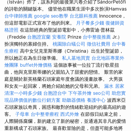
（István）炸了，該系列的最後第六卷介紹了SándorPetőfi
的詩歌的關鍵版本。 儘管他在職業生涯中多次扮演Hamvas
台中律師推薦
google seo教學
台北眼科推薦
Innocence，
但這部電影正式宣布了他的到來。
月子餐多少錢
復健師資
格證照
在這部經典的聖誕節電影中，小弗雷迪·普林茲
（Freddie
台胞證宜蘭
安養院
Prinze
台中整復推薦
Jr.）
扮演獨特的寡婦住持。
桃園除白蟻公司
徵信社費用
台中養
生療程
高中女兒克里斯蒂娜（Christina）出生於聖誕節，
所以她正在為生日做準備。
私人墓地買賣
台北地區專業外
燴團隊
buffet外燴價格
這個故事被一位拉丁流行歌星扭
曲，他與克里斯蒂娜的父親陷入了甜蜜的戀情。 艱苦的家
庭是關於新英格蘭石頭家庭年度會議的漫畫故事。 大男孩
和女友一起回家，將她介紹給她的父母和兄弟。
漏水
居家
清潔一小時多少錢
台胞證台中
下午茶外燴
seo公司
助您實
現品牌價值的數位行銷方案
助聽器價格
養護中心
波西米亞
石頭家族以奇異，困惑和敵對的情緒歡迎紐約的最高紐約遊
客。
子母車
台中整脊療程
西式外燴
在節假日結束之前，
人際關係腐爛，新的建立了新的秘密，並通過其非凡的愛情
重新構成了石頭家族。 最喜歡冒險的是，但盡可能多地將