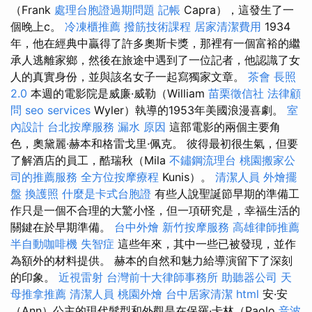
（Frank
處理台胞證過期問題
記帳
Capra），這發生了一
個晚上c。
冷凍櫃推薦
撥筋技術課程
居家清潔費用
1934
年，他在經典中贏得了許多奧斯卡獎，那裡有一個富裕的繼
承人逃離家鄉，然後在旅途中遇到了一位記者，他認識了女
人的真實身份，並與該名女子一起寫獨家文章。
茶會
長照
2.0
本週的電影院是威廉·威勒（William
苗栗徵信社
法律顧
問
seo services
Wyler）執導的1953年美國浪漫喜劇。
室
內設計
台北按摩服務
漏水 原因
這部電影的兩個主要角
色，奧黛麗·赫本和格雷戈里·佩克。 彼得最初很生氣，但要
了解酒店的員工，酷瑞秋（Mila
不鏽鋼流理台
桃園搬家公
司的推薦服務
全方位按摩療程
Kunis）。
清潔人員
外燴擺
盤
換護照
什麼是卡式台胞證
有些人說聖誕節早期的準備工
作只是一個不合理的大驚小怪，但一項研究是，幸福生活的
關鍵在於早期準備。
台中外燴
新竹按摩服務
高雄律師推薦
半自動咖啡機
失智症
這些年來，其中一些已被發現，並作
為額外的材料提供。 赫本的自然和魅力給導演留下了深刻
的印象。
近視雷射
台灣前十大律師事務所
助聽器公司
天
母推拿推薦
清潔人員
桃園外燴
台中居家清潔
html
安·安
（Ann）公主的現代髮型和外觀是在保羅·卡林（Paolo
音波