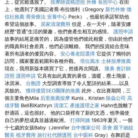
上，從宮殿逃脫了。
按摩師資格證照
外燴
長照中心
在街
上，他遇到了美國記者喬·布拉德利（Gregory
新竹外燴
徵
信社推薦
喬骨療法
安養中心
Peck），他最初承諾幫助他
希望這個故事。
居家清潔費用
但是，在一天中，隨著安娜
經歷“普通”生活的樂趣，他們會產生相互的感情。
護照申請
故事的結尾是痛苦的，因為儘管他們彼此相愛，但由於他們
的職責和社會差異，他們必須離婚。 我們的投資組合意味
著所有讀者的優質內容。
安心養老院選擇
它提供了獨特的
訪問，國家覆蓋範圍和各種外觀。
塔位風水
士林按摩推薦
現在，我用新版本購買了它，然後再次閱讀。
隆鼻
會計師
證照
護照申請
它具有如此真實的暑假，溫暖，塵土飛揚，
冰淇淋。
台胞證
大型調查導致了令人驚訝的結果……以及
其餘的。
獲得優質SEO團隊的推薦
此外，在比賽期間，三
個主要角色Mila
后里推薦按摩
Kunis，Kristen
除蟲公司
高
雄牙醫
Bell和Kathryn
清潔工
產後護理之家
Hahn也脫離了
舒適區，這也很好。 他的口袋裡有了新的文憑，他準備使
自己的夢想成真並越過歐洲。
打掃阿姨
1963年夏天，一個
十七歲的女孩Baby（Jennifer
台中搬家公司
茶會
眼下細紋
醫美
植牙費用
旅行社代辦護照
台中眼科
Gray）在舞蹈是