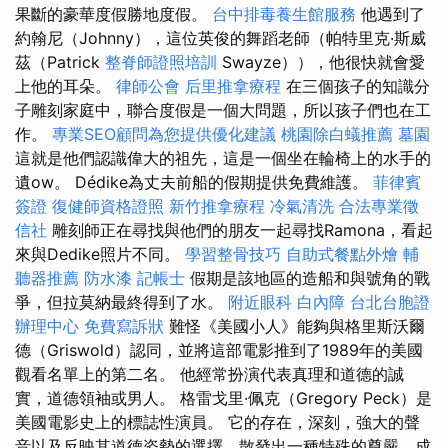
果斷的豪華度假勝地度假。
台中排毒養生館服務
他遇到了
約翰尼（Johnny），這位英俊的舞蹈老師（帕特里克·斯威
茲（Patrick
整脊師證照培訓
Swayze）），他很快就會愛
上他的耳朵。
律師公會
后里推拿療程
在三個孩子的知識分
子雕刻家庭中，聯合度假是一個大問題，所以孩子們也在工
作。
專業SEO顧問為您提供優化建議
桃園除白蟻推薦
墓園
這就是他們認識偉大的祖先，這是一個坐在輪椅上的水手的
遺ow。 Dédike為丈夫前船的假期提供免費維護。
菲律賓
簽證
復健師資格證照
新竹推拿療程
冷氣清洗
合法專業徵
信社
雕刻師正在尋找與他們的朋友一起尋找Ramona，看起
來與Dedike照片不同。
學習整骨技巧
自助式餐點外燴
輔
聽器推薦
防水漆
記帳士
假期是該地區的造船和與號角的戰
爭，但拉莫納最終得到了水。
附近眼科
白內障
台北台胞證
辦理中心
免費寫訴狀
難怪《美國小人》能夠與格里斯沃爾
德（Griswold）認同，並將這部電影推到了1989年的美國
觀看名單上的第二名。 他經常扮演代表真理和道德的誠
實，道德領袖或男人。 格雷戈里·佩克（Gregory Peck）是
美國電影史上的標誌性演員。 它的存在，深刻，強大的聲
音以及反映其道德姿勢的選擇，散發出一種特殊的尊嚴，成