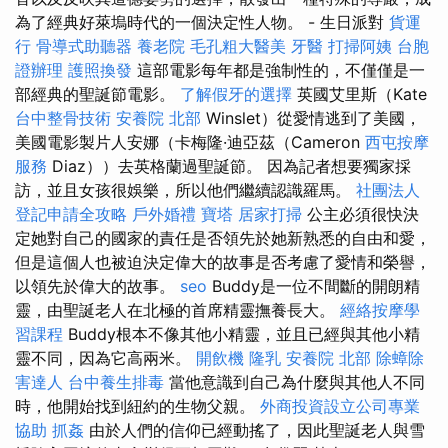
為了經典好萊塢時代的一個決定性人物。 - 生日派對
貨運
行
骨導式助聽器
養老院
毛孔粗大醫美
牙醫
打掃阿姨
台胞
證辦理
護照換發
這部電影每年都是強制性的，不僅僅是一
部經典的聖誕節電影。
了解假牙的選擇
英國艾里斯（Kate
台中整骨技術
安養院 北部
Winslet）從愛情逃到了美國，
美國電影製片人安娜（卡梅隆·迪亞茲（Cameron
西屯按摩
服務
Diaz））去英格蘭過聖誕節。 因為記者想要獨家採
訪，並且女孩很娛樂，所以他們繼續認識羅馬。
社團法人
登記申請全攻略
戶外婚禮
寶塔
居家打掃
公主必須很快決
定她對自己的國家的責任是否領先於她新熟悉的自由和愛，
但是這個人也被迫決定偉大的故事是否考慮了愛情和榮譽，
以領先於偉大的故事。
seo
Buddy是一位不間斷的開朗精
靈，由聖誕老人在北極的首席精靈撫養長大。
經絡按摩學
習課程
Buddy根本不像其他小精靈，並且已經與其他小精
靈不同，因為它高兩米。
開飲機
隆乳
安養院 北部
除蟑除
害達人
台中養生排毒
當他意識到自己為什麼與其他人不同
時，他開始找到紐約的生物父親。
外商投資設立公司專業
協助
抓姦
由於人們的信仰已經動搖了，因此聖誕老人與雪