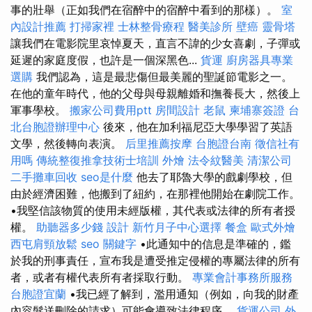
事的壯舉（正如我們在宿醉中的宿醉中看到的那樣）。
室
內設計推薦
打掃家裡
士林整骨療程
醫美診所
壁癌
靈骨塔
讓我們在電影院里哀悼夏天，直言不諱的少女喜劇，子彈或
延遲的家庭度假，也許是一個深黑色...
貨運
廚房器具專業
選購
我們認為，這是最悲傷但最美麗的聖誕節電影之一。
在他的童年時代，他的父母與母親離婚和撫養長大，然後上
軍事學校。
搬家公司費用ptt
房間設計
老鼠
柬埔寨簽證
台
北台胞證辦理中心
後來，他在加利福尼亞大學學習了英語
文學，然後轉向表演。
后里推薦按摩
台胞證台南
徵信社有
用嗎
傳統整復推拿技術士培訓
外燴
法令紋醫美
清潔公司
二手攤車回收
seo是什麼
他去了耶魯大學的戲劇學校，但
由於經濟困難，他搬到了紐約，在那裡他開始在劇院工作。
•我堅信該物質的使用未經版權，其代表或法律的所有者授
權。
助聽器多少錢
設計
新竹月子中心選擇
餐盒
歐式外燴
西屯肩頸放鬆
seo 關鍵字
•此通知中的信息是準確的，鑑
於我的刑事責任，宣布我是遭受推定侵權的專屬法律的所有
者，或者有權代表所有者採取行動。
專業會計事務所服務
台胞證宜蘭
•我已經了解到，濫用通知（例如，向我的財產
內容髮送刪除的請求）可能會導致法律程序。
貨運公司
外