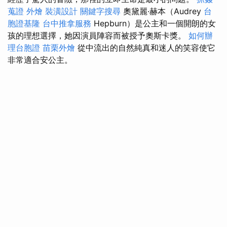
蒐證
外燴
裝潢設計
關鍵字搜尋
奧黛麗·赫本（Audrey
台
胞證基隆
台中推拿服務
Hepburn）是公主和一個開朗的女
孩的理想選擇，她因演員陣容而被授予奧斯卡獎。
如何辦
理台胞證
苗栗外燴
從中流出的自然純真和迷人的笑容使它
非常適合安公主。