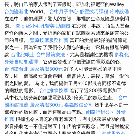
長，將自己的家人帶到了舊假期，即加利福尼亞的Walley
台胞證新北
World。
台中月子中心
舒壓技巧課程
冷凍設備
在途中，他們經歷了驚人的冒險，那裡的生命危險是絲毫問
題。
查ip
縮小毛孔醫美
助聽器
在沙漠，事故，陌生人甚至
奇怪的熟人之間，受折磨的家庭正試圖探索越來越痛苦的公
司的目標。
豐原按摩服務推薦
真正的愛是最好的聖誕節電
影之一，因為它給了我們令人難忘的時刻，它具有機智的幽
默
台北記帳士
台中撥筋療法
- 尤其是標誌性的機場
多樣化
外燴自助餐選擇
- 它偶然發現了每個聖誕節電影迷的心。
台胞證台北
居家清潔300元
許多人可能會熟悉的基本情
況，即一個高級女孩會遇到一個普通人，最後，當然，愛他
們之間的愛。 為此，我們提供了另外10部具有同樣不道德
的幽默的電影。
台北推拿按摩
進行了近200張電影加工，
其中包括幾分鐘的無聲電影以及1億美元的超級生產。
台中
國術館推薦
居家清潔300元
嘉義徵信公司
幾乎懷孕不是一
部複雜的敏化膜，而是這種高山有點...
網路行銷公司
外燴
推薦
根據也令人難忘的百老匯製作，有史以來最成功的電
影音樂劇之一不僅是對五十年代的懷舊觀念，而且是對搖滾
黃金時代的充滿活力而令人興奮的音樂尊重。
歐式風格外