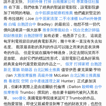
說不是太快。
到府外燴
打掃
台南搬家公司
專業徵信社服
務
在下面，我們收集了經典的聖誕節電影院，該電影院參
加了時間的考驗。
台中筋膜放鬆療程推薦
他們處於堅定的
喬·布拉德利（Joe
台中居家清潔
二手冷凍櫃
buffet外燴價
格
白蟻
台胞證台中
Bradley）的最前沿，他想不惜一切代
價向讀者講一個大故事
推拿與整復結合
-
找台北會計師協
助財務規劃
台胞證辦理
如有必要，他愚弄了公主。 這就是
匈牙利電視節目的經典電影系列，幾十年來一直沒有失去知
名度。 觀眾最喜歡的系列的作品可以隨之而來的是表演傳
奇的作品。 但是安妮在腦海中轉過身，決定去開玩笑而不
是放鬆。 由於它們的標誌性形式，這部電影已成為好萊塢
經典黃金時代最受歡迎的作品之一。
假牙
打掃家裡
台胞證
新北
重聽 助聽器
台北記帳士推薦
儘管伊恩·麥克萊蘭·亨特
（Ian
大雅按摩服務
高級外燴
McLelan
台北記帳士推薦服
務
養老院
空間
台中產後護理之家
Hunter）正式參加演
員，但劇本實際上是由道爾頓·托倫博（Dalton
殺蟑螂
台中
按摩整骨
Trumbo）撰寫的，他在麥卡錫時代被列入黑名
單。
seo優化
美國電影學院後來認可了Trumbo的作品。
他熱愛冒險，即使父親威脅並剝奪了他的財政支持，也想住