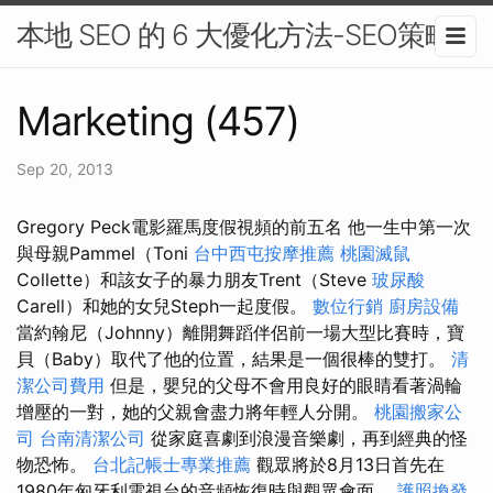
本地 SEO 的 6 大優化方法-SEO策略
Marketing (457)
Sep 20, 2013
Gregory Peck電影羅馬度假視頻的前五名 他一生中第一次
與母親Pammel（Toni
台中西屯按摩推薦
桃園滅鼠
Collette）和該女子的暴力朋友Trent（Steve
玻尿酸
Carell）和她的女兒Steph一起度假。
數位行銷
廚房設備
當約翰尼（Johnny）離開舞蹈伴侶前一場大型比賽時，寶
貝（Baby）取代了他的位置，結果是一個很棒的雙打。
清
潔公司費用
但是，嬰兒的父母不會用良好的眼睛看著渦輪
增壓的一對，她的父親會盡力將年輕人分開。
桃園搬家公
司
台南清潔公司
從家庭喜劇到浪漫音樂劇，再到經典的怪
物恐怖。
台北記帳士專業推薦
觀眾將於8月13日首先在
1980年匈牙利電視台的音頻恢復時與觀眾會面。
護照換發