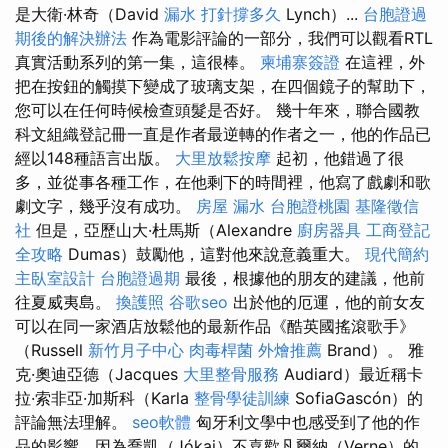
是大衛·林奇（David
漏水 打針撐多久
Lynch）...
台胞證過
期後的解決辦法
作為電影評論的一部分，我們可以觀看RTL
真實活動系列的第一集，這很棒。
柬埔寨簽證
在這裡，外
把在按鈕的觸摸下變成了玻璃支架，在四個鏡子的幫助下，
您可以在任何時候檢查頭髮是否好。 幾十年來，聯合國教
科文組織登記冊一直是作者最逆轉的作者之一，他的作品已
經以148種語言出版。
大里放鬆按摩
起初，他錯過了很
多，並從事各種工作，在他剩下的時間裡，他寫了戲劇和歌
劇文字，幾乎沒有成功。
房屋 漏水
台胞證桃園
基隆徵信
社
但是，亞歷山大·杜馬斯（Alexandre
廚房器具
工商登記
全攻略
Dumas）鼓勵他，這對他來說意義重大。
現代簡約
主臥室設計
台胞證過期
最後，根據他的朋友的建議，他前
往夏威夷島。
換護照
谷歌seo
出於他的厄運，他的前女友
可以在同一家酒店放鬆他的最新作品《酷英國搖滾歌手》
（Russell
新竹月子中心
肉毒桿菌
外燴推薦
Brand）。 雅
克·奧迪亞德（Jacques
大里整骨服務
Audiard）最近稱卡
拉·索非亞·加斯科（Karla
整骨學徒訓練
SofiaGascón）的
評論無法理解。
seo軟體
匈牙利文學中也感受到了他的作
品的影響，因為喬凱（Jókai）不喜歡凡爾納（Verne）的