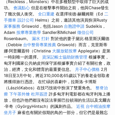
（Reckless，Monsters）中在多種類型中取得了巨大的成
功。
會議點心
但是在槍擊事件開始之前，他與Chase發生
了幾次個人衝突。
全口重建
在選擇埃德·赫爾姆斯（Ed
二
手攤車
設計公司
Helms）之前，邀請其他演員扮演Rusty
家事服務
Griswold，包括Jason
台胞證申請
Sudeikis，
Adam
按摩專業教學
Sandler和Michael
徵信公司
Rosenbaum。
漏水 打針
對於他的妻子黛比·格里斯沃爾德
（Debbie
台中整骨專業推薦
Griswold）而言，克里斯蒂
娜·阿普爾蓋特（Christina
大腿放鬆按摩
Applegate）是第
一時刻唯一的選擇。
資深記帳士協助財務管理
根據事實，
匈牙利國家公共納皮州保守派根據事實介紹了有關社會，政
治，經濟，文化和體育的最重要信息。
月子中心價格
2月
18日至3月中旬，將近310,000名65歲以下的養老金領取者
將獲得旅行憑證。 在忙碌的喜劇中，拉斯洛·卡博斯
（LászlóKabos）在技巧技術中扮演了雙重角色。
整脊治
療
下午茶外燴
杜拜簽證
許多匈牙利電影都在匈牙利海上播
放，但也許他們都沒有設法掌握巴拉頓湖的生活以及戈爾吉
·辛奇（GyörgyHintsch）的諷刺作品。
近視
台中精油按摩
坐月子
麻雀也有關於假期的鳥的一部分，但它們是最難忘