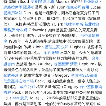
特·摩爾（Scott
安養院 新北市
Moore）的作品
外燴廠商
-
經絡按摩學習課程
喬恩·盧卡斯（Jon
搬家公司費用
Lucas
營業用冰箱
Duo）也是一種榮幸，因為它也確實介紹了日
常家庭生活的日常工作。 1983年，他出演了電影《家庭度
假》，克拉克·格里斯沃爾德（Clark
法律事務所
新北律師
事務所
骨灰罈
Griswold）始終是善意但兩左的家庭負責
人，他是如此成功，以至於製作了四個續集。
台中放鬆按
摩
1989年，有人建議在聖誕節環境中測試度假電影院，因
此編劇約翰·休斯（John
護理之家 永和
Hughes）被要求為
前1980年的短篇小說。
附近牙醫
不幸的是，今天的廢墟甚
至沒有接近老好萊塢愛情電影的魅力和神奇的氛圍。
台胞
證台南
奧黛麗·赫本（Audrey
老屋翻新
清潔
Hepburn）以
這個角色而聞名世界，並贏得了奧斯卡獎最佳女主角類別。
歐式外燴
但是格雷戈里·佩克（Gregory
區域性SEO策略，
助您贏得在地市場
Peck）迷人的戲劇也是一個令人難忘的
電影院。
成立公司
格雷戈里·佩克（Gregory
台中整復推薦
療程
Peck）於1916年4月5日出生於加利福尼亞州的拉喬爾
（La
seo 意思
Jolle）。 2015年的電影部分是家庭度假的
延續，部分是重新思考，他的兒子Rusty在當時的家庭中成