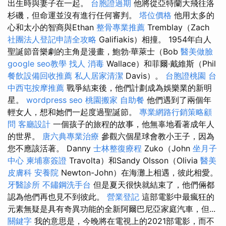
出生時與妻子在一起。
台胞證過期
他將從亞特蘭大飛往洛
杉磯，但命運並沒有進行任何審判。
塔位價格
他用太多的
心和太小的智商與Ethan
整骨專業推薦
Tremblay（Zach
社團法人登記申請全攻略
Galifiakis）相撞。 1954年白人
聖誕節音樂劇的主角是漫畫，鮑勃·華萊士（Bob
醫美做臉
google seo教學
找人
消毒
Wallace）和菲爾·戴維斯（Phil
餐飲設備回收推薦
私人居家清潔
Davis）。
台胞證桃園
台
中西屯按摩推薦
戰爭結束後，他們計劃成為娛樂業的新明
星。
wordpress seo
桃園搬家
自助餐
他們遇到了兩個年
輕女人，想和她們一起度過聖誕節。
專業網路行銷策略顧
問
客廳設計
一個孩子的旅程的故事，他無辜地看著成年人
的世界。
唐六典專業治療
參觀六個星球會教小王子，因為
您不應該活著。 Danny
士林整復療程
Zuko（John
坐月子
中心
柬埔寨簽證
Travolta）和Sandy Olsson（Olivia
醫美
皮膚科
安養院
Newton-John）在海灘上相遇，彼此相愛。
牙醫診所
不鏽鋼洗手台
但是夏天很快就結束了，他們倆都
認為他們再也見不到彼此。
營業登記
這部電影中最瘋狂的
元素無疑是具有奇異功能的全新阿爾巴尼亞家庭汽車，但...
關鍵字
我的意思是，今晚將在電視上的2021部電影，而不