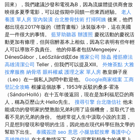
回來），我們建議沙發和電視為B，因為流媒體提供商會放
映很多夏季電影，可以從假期中回饋一些東西經驗。
老人
養護 單人房
室內裝潢
台北整骨技術
打掃阿姨
後來，他們
都出現在2017年版的《體育畫報》泳裝版本中，這在美國
是一件很大的事情。
藍芽助聽器
辦護照
慶祝活動的慶祝活
動更加有條理，但與宿醉基本上相似，因為它表明有些年輕
人可以導致不負責任。 他的仰慕者包括Mengeejev，
DénesGábor，LeóSzilárd或Ede
搬家公司
除蟲
撥筋療法
高雄清潔公司
Teller，但我們可以提及XIII。
外燴茶點
大雅
按摩服務
納骨塔
眼科權威
護理之家 單人房
教皇獅子座
（Leo）在一個私人詢問中歡迎他。
Google商家檔案
工商
登記全攻略
根據這個故事，1953年反駁的桑多·霍洛
（SándorHolló）在十五年後返回，現在是加利福尼亞的商
人，稱為亞歷山大·Hello先生。
搜尋引擎
台北徵信社
他未
能成功的發明家的雙胞胎兄弟利用了這個機會，並取代了他
看不見的兄弟的身份。 他經常從人生中汲取小說的主題，
只是想到發現和發明的生活，因此他在現代科學狂熱文學的
幫助下出生。
泰國簽證
seo 意思
小腿放鬆按摩
養護中心
高雄徵信社
在大多數情況下，它在現實和想像力的邊界上