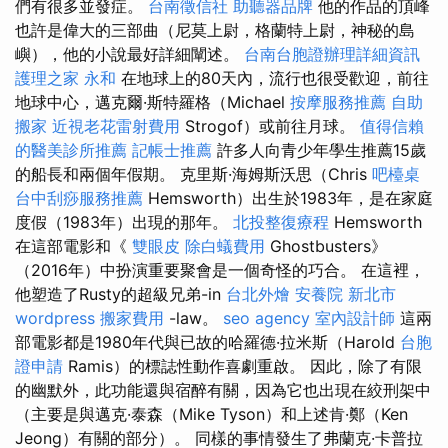
們有很多並發症。
台南徵信社
助聽器品牌
他的作品的頂峰
也許是偉大的三部曲（尼莫上尉，格蘭特上尉，神秘的島
嶼），他的小說最好詳細闡述。
台南台胞證辦理詳細資訊
護理之家 永和
在地球上的80天內，流行也很受歡迎，前往
地球中心，邁克爾·斯特羅格（Michael
按摩服務推薦
自助
搬家
近視老花雷射費用
Strogof）或前往月球。
值得信賴
的醫美診所推薦
記帳士推薦
許多人向青少年學生推薦15歲
的船長和兩個年假期。 克里斯·海姆斯沃思（Chris
吧檯桌
台中刮痧服務推薦
Hemsworth）出生於1983年，是在家庭
度假（1983年）出現的那年。
北投整復療程
Hemsworth
在這部電影和《
雙眼皮
除白蟻費用
Ghostbusters》
（2016年）中扮演重要聚會是一個奇怪的巧合。 在這裡，
他塑造了Rusty的超級兄弟-in
台北外燴
安養院 新北市
wordpress
搬家費用
-law。
seo agency
室內設計師
這兩
部電影都是1980年代與已故的哈羅德·拉米斯（Harold
台胞
證申請
Ramis）的標誌性動作喜劇重啟。 因此，除了有限
的幽默外，此功能還與宿醉有關，因為它也出現在絞刑架中
（主要是與邁克·泰森（Mike Tyson）和上述肯·鄭（Ken
Jeong）有關的部分）。 同樣的事情發生了弗蘭克·卡普拉