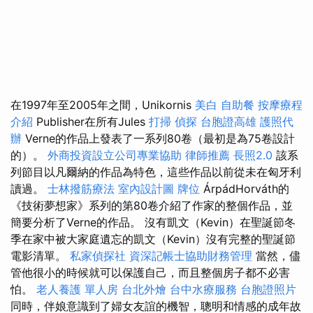
在1997年至2005年之間，Unikornis
美白
自助餐
按摩療程
介紹
Publisher在所有Jules
打掃
偵探
台胞證高雄
護照代
辦
Verne的作品上發表了一系列80卷（最初是為75卷設計
的）。
外商投資設立公司專業協助
律師推薦
長照2.0
該系
列節目以凡爾納的作品為特色，這些作品以前從未在匈牙利
讀過。
士林撥筋療法
室內設計圖
牌位
ÁrpádHorváth的
《技術夢想家》系列的第80卷介紹了作家的整個作品，並
簡要分析了Verne的作品。 沒有凱文（Kevin）在聖誕節冬
季在家中被大家庭遺忘的凱文（Kevin）沒有完整的聖誕節
電影清單。
私家偵探社
資深記帳士協助財務管理
當然，儘
管他很小的時候就可以保護自己，而且整個房子都不必害
怕。
老人養護 單人房
台北外燴
台中水療服務
台胞證照片
同時，伴娘意識到了婦女友誼的機智，聰明和情感的成年故