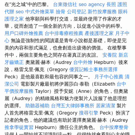
在“光之城”中的巴黎。
台東徵信社
seo agency
長照
護照
代辦
seo
中式外燴菜單
撿骨
公司登記
新竹按摩服務
眼科
護理之家
他寧願與科學打交道，並最終使用了作家的才
華，從而創造了一個全新的方向，以促進小說中的科學。
用戶口碑外燴推薦
台中排毒療程推薦
產後護理之家 月子中
心
無論是強制性的閱讀還是青年小說都是基礎，即使是完
美的內容和形式滿足，也會創造出疲倦的價值。 在槍擊事
件中，兩個主要角色之間存在著真正的友誼。
安養院 新店
牙齒矯正
奧黛麗·赫本（Audrey
台中外燴
Hepburn）後來
說，格雷戈里·佩克（Gregory
優質記帳士事務所選擇
Peck）是他最喜歡和最包容的同事之一。
月子中心推薦
清
潔公司
電影製片廠最初將伊麗莎白·泰勒（Elizabeth
台中
平價按摩服務
Taylor）授予安妮（Anne）的角色，但奧黛
麗（Audrey）的精緻風格和魅力使製片人說服了他是理想
的選擇。
助聽器補助
台灣五大律師事務所
居家清潔
製片
人首先將格雷戈里·佩克（Gregory
搜尋引擎
Peck）扮演了
記者的角色，他的建議也有助於選擇奧黛麗·赫本（Audrey
推拿學徒實習
Hepburn）擔任公主的角色。
台中按摩整骨
這個人一開始就不認識到這一點，但很快就會看到公主的職