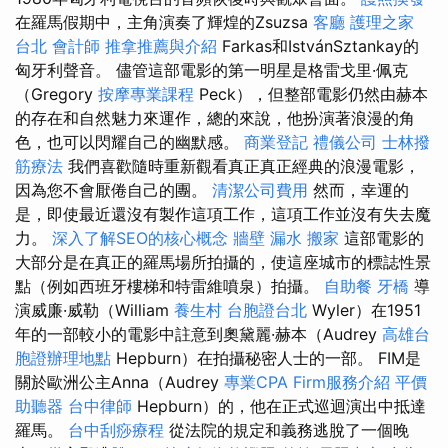
在羅馬假期中，主角演奏了輝煌的Zsuzsa
客廳
護理之家
台北
會計師
推拿推薦與介紹
Farkas和IstvánSztankay的
匈牙利聲音。 儘管這部電影的第一明星是格雷戈里·佩克
（Gregory
按摩專業課程
Peck），但整部電影仍然由赫本
的存在和自然魅力來運作，總的來說，他扮演著浪漫的角
色，也可以閃耀自己的幽默感。
商業登記
禮儀公司
士林撥
筋療法
我們喜歡隨時重新觀看真正真正經典的浪漫電影，
因為您不會厭倦自己的團。
清潔公司費用
然而，幸運的
是，即使最近還沒有製作這項工作，這項工作並沒有失去魔
力。
深入了解SEO的核心概念
牆壁 漏水
搬家
這部電影的
大部分是在真正的羅馬場所拍攝的，使這座城市的標誌性景
點（例如西班牙樓梯和特雷維噴泉）拍攝。
自助餐
牙橋
導
演威廉·威勒（William
養生村
台胞證台北
Wyler）在1951
年的一部較小的電影中註意到奧黛麗·赫本（Audrey
高雄台
胞證辦理地點
Hepburn）在拍攝秘密人士的一部。 FIM是
關於歐洲公主Anna（Audrey
專業CPA Firm服務介紹
平價
助聽器
台中律師
Hepburn）的，他在正式巡迴演出中抵達
羅馬。
台中刮痧療程
從法院的規定和義務逃脫了一個晚