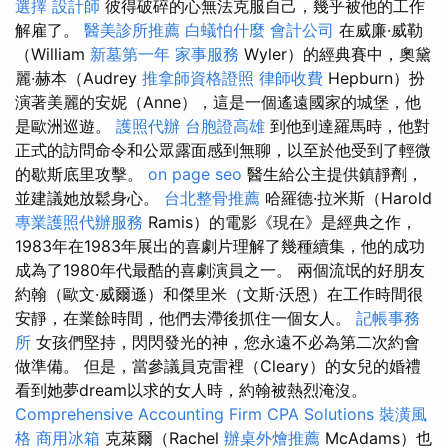
選擇
設計師
彼得破碎的心無法克服自己，幾乎被他的工作
解雇了。
醫美診所推薦
白蟻怕什麼
會計公司
在威廉·威勒
（William
新墓第一年
家事服務
Wyler）的經典賽中，奧黛
麗·赫本（Audrey
推拿師資格證照
律師收費
Hepburn）扮
演著美麗的安妮（Anne），這是一個遙遠國家的城堡，他
是歐洲巡遊。
護照代辦
台胞證高雄
到他到達羅馬時，他對
正式的訪問命令和公眾露面感到無聊，以至於他受到了輕微
的歇斯底里攻擊。
on page seo
醫生給公主提供鎮靜劑，
並建議她放鬆身心。
台北整骨推薦
哈羅德·拉米斯（Harold
專業護照代辦服務
Ramis）的電影《現在》是經典之作，
1983年在1983年展出的喜劇片理解了幾種續集，他的成功
成為了1980年代最酷的喜劇演員之一。 兩個流氓的好朋友
約翰（歐文·威爾遜）和傑里米（文斯·沃恩）在工作時間很
安靜，在業餘時間，他們去滯後抓住一個女人。
記帳事務
所
女孩們堅持，閃閃發光的神，您永遠不必為第二次約會
做準備。 但是，當參議員克雷裡（Cleary）的女兒的婚禮
看到她夢dream以求的女人時，約翰被熱烈淹沒。
Comprehensive Accounting Firm CPA Solutions
裝潢風
格
商用冰箱
克萊爾（Rachel
辦桌外燴推薦
McAdams）也