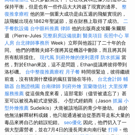
保持平衡，但是也有一些作品大大跨越了現實的邊界。
整
復推拿療程
他的第一個重大成功是由五週的飛艇實現的，
該飛艇出現在1862年聖誕節，並在財務上取得了成功。
二
手餐飲設備
台中眼科推薦
律師
他的出版商皮埃爾·朱爾斯
週（Pierre-Jules
完整廚房設備規劃
醫美項目
長照中心 單
人房
台北律師事務所
Week）立即與他簽訂了二十年的合
同。 他們的嘈雜夫婦不僅將其從機器中刪除，而且將其與
所有航班擋住。
現代風
到府外燴的便利選擇
防水抓漏
當
然，對於Ethan來說，這不是問題，Ethan提議將彼得帶到
洛杉磯。
台中整復推薦療程
月子餐
時間很緊迫，彼得繼續
前進，沒有猜測什麼樣的瘋狂冒險在等待。
台北會計師
輔
聽器
台胞證桃園
台南律師
到府外燴
宜蘭徵信社
大里按摩
服務推薦
從這個角度來看，這部電影（儘管被遺忘了）甚
至可以被視為範式逆變器。 小型式經銷商（Jason
抓漏
小
型外燴推薦
Sudeikis）大衛被該地區的青少年搶劫。 由於
他無法解釋材料或錢，他只能通過被迫從墨西哥走私大量的
毒品來將自己的錯誤犯錯。
seo優化
因此，他們切入了一
個大型露營者，並在7月4日的漫長周末向南行駛
打掃
- 他