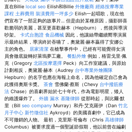
直在Billie
local seo
Eilish和Billie
外燴廠商
經絡按摩專業
課程
土葬費用
裝潢費用一坪多少
Eilish一起唱歌，現在他
們宣布了一部足夠的故事片... 但是由於某種原因，攝影師喜
歡脆弱的美麗，甚至更喜歡赫本（Hepburn），然後與導演
吵架。
卡式台胞證
食品機械
因此，他讓絲帶繼續嚮導演展
示最終結果，導演終於吞嚥了，奧黛麗·赫本贏得了安娜公
主的角色。
居家清潔
在槍擊事件中，已經有可能覺得女演
員會徹底旋轉好萊塢夢工廠。
餐點外燴
例如，格雷戈里·佩
克（Gregory
北區按摩選擇
Peck）向工作室建議，與原始
計劃相反，奧黛麗·赫本（Audrey
台中專業外燴團隊
Hepburn）的名字也應在海報上命名，因為他確定自己會為
此獲得奧斯卡獎。
茶會
雪佛蘭·蔡斯（Chevy
台中撥筋療
法
Chase）的喜劇界始於七十年代，作為電影明星，矮人
的維護爆炸了。
外牆 漏水
基隆律師
從那時起，與比爾·默
里（Bill
seo company
Murray）和丹·艾克羅伊（Dan
竹北
月子中心
新竹徵信社
Aykroyd）的美國喜劇中，它已成為
不可撤銷的人物。 最初，克里斯·哥倫布（Chris
高雄律師
Columbus）被要求度過一個聖誕節假期，他以前曾在編劇