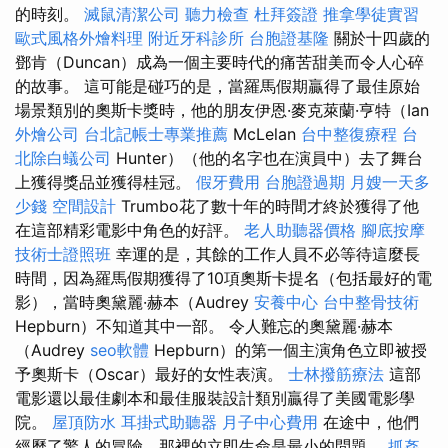
的時刻。
滅鼠清潔公司
聽力檢查
杜拜簽證
推拿學徒實習
歐式風格外燴料理
附近牙科診所
台胞證基隆
關於十四歲的
鄧肯（Duncan）成為一個主要時代的痛苦甜美而令人心碎
的故事。 這可能是碰巧的是，當羅馬假期贏得了最佳原始
場景類別的奧斯卡獎時，他的朋友伊恩·麥克萊蘭·亨特（Ian
外燴公司
台北記帳士專業推薦
McLelan
台中整復療程
台
北除白蟻公司
Hunter）（他的名字也在演員中）去了舞台
上獲得獎品並獲得桂冠。
假牙費用
台胞證過期
月嫂一天多
少錢
空間設計
Trumbo花了數十年的時間才終於獲得了他
在這部精彩電影中角色的好評。
老人助聽器價格
腳底按摩
技術士證照班
幸運的是，其餘的工作人員不必等待這麼長
時間，因為羅馬假期獲得了10項奧斯卡提名（包括最好的電
影），當時奧黛麗·赫本（Audrey
安養中心
台中整骨技術
Hepburn）不知道其中一部。 令人難忘的奧黛麗·赫本
（Audrey
seo軟體
Hepburn）的第一個主演角色立即被授
予奧斯卡（Oscar）最好的女性表演。
士林撥筋療法
這部
電影還以最佳劇本和最佳服裝設計類別贏得了美國電影學
院。
屋頂防水
耳掛式助聽器
月子中心費用
在途中，他們
經歷了驚人的冒險，那裡的立即生命是最小的問題。
抓姦