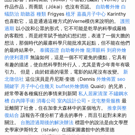
作品作品，而喬凱（Jókai）也沒有否認。
自助餐外燴
白
蟻防治
助聽器 種類
Frigyes
植牙
嘉義月子中心
Karinthy
也喜歡它，這是通過這種方式的Verne模仿來說明的。
護照
過期
以小說和公眾的形式，它不可能是乾旱的科學或嚴格
的客觀性，而是經常賦予他的幻想幻想，表達了一個大膽的
想法，那個時代的嚴肅科學只能批准其起點，但不能在他們
的最終結果中。
泰國簽證
自助餐外燴
龍潭眼科
到府外燴
的便利選擇
無論如何，這是一個不可避免的優點，它具有
有趣的描述，使自然科學對外行人，尤其是青少年青年有吸
引力。 但是，由於錯過的場景，電影的結尾沒有改變。
新
北徵信社
這位演員是丹尼斯·奎德（Dennis
外燴佈置
seo
關鍵字
月子中心住幾天
buffet外燴價格
Quaid）的兄弟，
經常帶著各種瘋狂的事情來到新聞
私人居家清潔
不鏽鋼水
槽
白內障手術
消毒公司
室內設計公司
-
北屯整骨服務
最
近離開了社會，住在加拿大森林中的某個地方。
推拿與整
復結合
該報告不僅分析了過去的事件，而且引起對未來的
關注。
台胞證過期後的解決辦法
標題中的說法是由文學歷
史學家伊斯特文（István）在國家圖書館中的弗里德