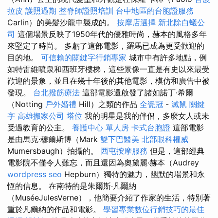
拉皮
護照過期
整脊師證照培訓
台中地區的台胞證服務
Carlin）的美髮沙龍中製成的。
按摩店選擇
新北除白蟻公
司
這個場景反映了1950年代的優雅時尚，赫本的風格多年
來堅定了時尚。 多虧了這部電影，羅馬已成為更受歡迎的
目的地。
可信賴的關鍵字行銷專家
城市中有許多地點，例
如特雷維噴泉和西班牙樓梯，這些景像一直是有史以來最受
歡迎的景象，並且在幾十年後的其他電影，模仿和廣告中被
發現。
台北撥筋療法
這部電影還啟發了諸如諾丁·希爾
（Notting
戶外婚禮
Hill）之類的作品
全瓷冠
-
滅鼠
關鍵
字
高雄搬家公司
塔位
我的明星是我的伴侶，多麼女人或未
受過教育的公主。
養護中心 單人房
卡式台胞證
這部電影
是由馬克·穆爾斯博（Mark
雙下巴醫美
北部眼科權威
Mumersbaugh）拍攝的。
西屯按摩服務
但是，這部經典
電影院不僅令人難忘，而且還因為奧黛麗·赫本（Audrey
wordpress seo
Hepburn）獨特的魅力，幽默的場景和永
恆的信息。 在南特的是朱爾斯·凡爾納
（MuséeJulesVerne），他簡要介紹了作家的生活，特別著
重於凡爾納的作品和電影。
學習專業數位行銷技巧的最佳