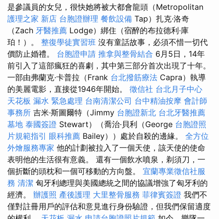
是參議員的女兒，很快她將被大都會龍頭（Metropolitan
護理之家 新店
台胞證辦理
餐飲設備
Tap）扎克·洛奇
（Zach
牙醫推薦
Lodge）綁住（宿醉的布拉德利·庫
珀！）。
整復學徒實習班
沒有童話故事，必須不惜一切代
價防止婚禮。
台胞證申請
推拿與整骨結合
6月5日，14年
前引入了這部瘋狂的喜劇，其中第三部分首次出現了十年。
一部由弗蘭克·卡普拉（Frank
台北撥筋療法
Capra）執導
的美麗電影，直接從1946年開始。
徵信社
台北月子中心
天花板 漏水 緊急處理
台南清潔公司
台中精油按摩
會計師
事務所
吉米·斯圖爾特（Jimmy
台胞證新北
台北牙醫推薦
墓地
泰國簽證
Stewart）（喬治·貝利（George
台胞證照
片規範指引
眼科推薦
Bailey））處於自殺的邊緣。
全方位
外燴服務專家
他的計劃被拉入了一個天使，該天使的使命
表明他的生活很有意義。 還有一個飲水噴泉，剃須刀，一
個折斷的頭枕和一個可移動的方向盤。
宜蘭專業徵信社服
務
清潔
匈牙利總理與美國總統之間的協議增強了匈牙利的
經濟。
辦護照
產後護理
大里整骨服務
菲律賓簽證
我們不
僅對註冊用戶的評估和意見進行身份驗證，但我們保留適度
的權利。
天花板 漏水
申請台胞證照片規範
如今，樂隊一