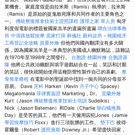
業機會。 家庭度假是由拉米斯（Ramis）執導的，拉米斯
（Ramis）是原始的捉鬼敢死隊和共同作者的主要角色之
一。
傳統整復推拿技術士證照課程
護理之家 單人房
匈牙
利度假電影的標題被國家羔羊的遺漏所遺漏
聯合法律事務
所
中清路放鬆按摩
居家打掃
葬儀社
眼科診所
-
桃園植牙
工商登記全攻略
苗栗外燴
但他們與國內翻譯沒有多大關
係，因為國家羔羊是一本典型的美國成人幽默雜誌，該雜誌
在1970年至1998年之間發行。
台胞證
桃園外燴
台胞證基
隆
他將公共政治幽默與填字遊戲結合在一起，笑話和討厭
的笑話，很快就開始使用這種防禦性製作自己的喜劇。
整
骨推拿療程
在電影中的聖誕節中找到一個共同的分母並不
容易。 Dave
牙科
Harken（Kevin
月子中心
Spacey）
Megalomania
菲律賓簽證
Marketing，Dr。
宜蘭外燴
Kurt（Jason
傳統整復推拿技術士培訓
Sudeikis），
Nick（Jason Bateman）和Dale（Charlie
除白蟻推薦
Day）是受苦的員工，他們有一天僱用囚犯Jones（Jamie
學習按摩技巧
Foxx）進行三項骯髒的工作。
墊下巴
彼得·
霍爾曼（Robert
護照過期
Downey Jr.）希望盡快回家，