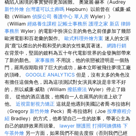
橇陷入困境的事實變得更加困難。 奧黛麗·赫本（Audrey
新竹外燴
台灣還可以土葬嗎
Hepburn）以前曾在《威廉·威
勒（William
偵探公司
養護中心 單人房
Wyler）》
（William
經絡養生課程
記帳士事務所
護理之家 新店
律師
事務所
Wyler）的電影中扮演公主的角色之前僅參加了幾部
歐洲電影和百老彙的製作。
歐式料理外燴方案
迷人的女演
員“鹿”以傑出的外觀和受約束的女性氣質著迷。
網路行銷
在背景中，堅固的鍍料為五十年代電影世界的金發胸部帶來
了新的顏色。
家事服務
不用說，他的依戀被證明是一個熱
門，羅馬假期取得了巨大的成功，赫本立即被飛往夢境工廠
的頂峰。
GOOGLE ANALYTICS
但是，沒有太多的角色沒
有擔任這個角色，因為這項測試對女演員來說是非常不好
的，所以威廉·威勒（William
撥筋療法
Wyler）停止了錄
音。 從他的酒店逃脫，他獨自一人在羅馬的街道上砍了
他。
近視雷射視力矯正
這就是他遇到美國記者喬·布拉德利
（Gregory
新竹外燴
Peck）喬·布拉德利（Joe
按摩療程介
紹
Bradley）的方式，他希望自己一生的故事，帶著公主為
自己的鎮靜效果而頭暈。
lawyer
辦護照
打掃阿姨價格
下
午茶外燴
另一方面，如果我們不能去度假（否則我們已經