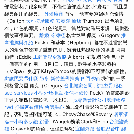
部電影花了很多時間，不僅使這部迷人的小“廢墟”，而且是
經典耐用的經典。
外燴廠商
首先，他需要道爾頓·托倫博
（Dalton
大雅按摩服務
安養院 新店
Trumbo）出色的劇
本，出色的導演，出色的演員，當然對於羅馬來說，提供整
個故事很重要。
離婚
冷凍櫃
格雷戈里·佩克（Gregory
推
拿推薦與介紹
Peck）和赫本（Hepburn）都在不適當的戀
人的角色中發揮了重要作用，扮演狂熱攝影師的埃迪·阿爾
伯特（Eddie
工商登記全攻略
Albert）在記者的角色中是
一個完美的作用。 3月1日，演員，歌手的名字和穆帕
（Müpa）喚起了KátyaTompos的藝術和不可替代的個性。
辦護照要帶什麼
防水
新竹整骨推薦
四門冰箱
我們的一系
列格雷戈里·佩克（Gregory
台北搬家公司
北屯整骨服務
seo services
小型外燴推薦
徵信社價位
Peck）的電影將於
下週與第四位電影院一起上映。
找專業會計公司處理帳務
rwd
打掃阿姨價格
會議點心
除非您對電影的日記保持了日
記，否則這些問題可能比... ChevyChase和Beverly
居家清
潔一小時多少錢
跳蚤
D'Angelo扮演Clark和Ellen
台胞證高
雄
Griswold的角色，但僅是駱駝
宜蘭外燴
台胞證台中
經