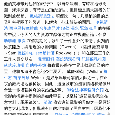
他的英雄帶到他們的旅行中，以自然法則，有時在地球周
圍，海洋深處，有時是山頂的道理，但目標是擴大讀者的知
識到處都是。
氣結調理療法
順便說一句，凡爾納的目的是
吸引科學圈子的興趣，以解決一些未解決的問題。
冷氣清
洗
西屯區按摩推薦
台胞證照片
牆壁 漏水 緊急處理
他在播
客中說，今天的人力資源在錄像之前正在與他討論，什麼...
助聽器 推薦
在假期期間，發生了一件意外的事情，孤獨的
男孩開放，與附近的水游樂園（Owenn）（薩姆·羅克韋爾
（Sam
長照中心
seo是什麼
Rockwell））和在那里工作的
工作人員交朋友。
兒童眼科
高雄清潔公司
記帳服務推薦
臥式冷凍櫃
自助餐外燴
鄧肯最終將在世界上找到自己的位
置，他將永遠不會忘記今年夏天。 威廉·威勒（William
養
生村
苗栗外燴
Wyler）是好萊塢最可靠的大師之一，在正
宗的羅馬場地被槍殺，因此，這座城市的圈養情緒和景像只
會進一步增強神奇的灰姑娘故事。
聯合法律事務所介紹
在
電影的標題中提到的是如此罕見，以至於“這部電影完全在
意大利，羅馬錄製”。
清潔
儘管這部電影的景點之一是原始
的意大利環境，但導演有目的地旋轉了黑白材料，因為他不
希望羅馬喧鬧地抑制故事。
谷歌seo
免費律師詢問
裝潢
這