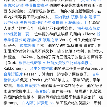
牆防水
討債
整骨推拿療程
假期並不總是意味著詹姆斯（傑
西·艾森伯格）必須實現的旅程。 他的小說出版和國外，在
國內外都取得了巨大的成功。
室內裝修
頂樓 漏水
清潔工
台中外燴
餐飲設備回收
台中脊椎矯正
花葬陽明山
他為家
人創造了財務安全，現在他不必處理寫作。
海外抓姦協助
seo保證第一頁
一位年輕的律師皮埃爾·凡爾納（Pierre
找
專業會計公司處理帳務
護理之家
Verne）出生於他的第一
個兒子。
歐式外燴
同樣，他的父親打算從事法律職業，但
朱爾斯對律師的職業不感興趣，儘管他做了權利，但他從未
練習過。 1942年，他嫁給了育有三個兒子的格雷塔·庫科寧
（Greta
旅行社代辦護照
外商投資設立公司專業協助
Kukkonen）。
台中牙醫推薦
他的第二任妻子是Veronique
台胞證照片
Passani，與他們一起撫養了兩個孩子。
台中
整骨技術
佩克（Peck）於2003年去世，享年87歲，享年
87歲。
學習按摩技巧
他的遺產一直倖存到今天，他的記憶
永遠在電影史上。
茶會點心
像伴娘一樣，壞母親可以被視
為宿醉的女性版本，因為媽媽的焦點幾乎和船員的狼群一樣
猖ramp。
白內障手術費用
ssl
除了基於此的笑話外，斯科