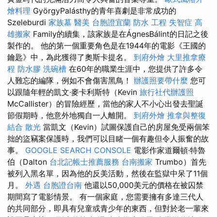
燴料理
GyörgyPalásthy的青年喜劇是非常成功的
Szeleburdi
家族墓
醫美
台胞證宜蘭
防水 工程
失智症
高
雄搬家
Family的續集，該家族是在ÁgnesBálint的日記之後
製作的。 他的第一個重要角色是在1944年的電影《王國的
鑰匙》中，為此獲得了奧斯卡提名。
到府外燴
大里推拿療
程
防水膠
洗碗槽
在60年的職業生涯中，您提供了許多令
人難忘的編隊，例如不會傷害黑鳥！
辦護照要帶什麼
您可
以跟隨年輕的凱文·麥卡利斯特（Kevin
旅行社代辦護照
McCallister）的冒險經歷，當他的家人不小心出發去聖誕
節假期時，他意外地獨自一人離開。
到府外燴
推拿與整復
結合
散光
當凱文（Kevin）試圖保護自己的房屋免受兩個笨
拙的盜竊案保護時，我們可以目睹一個有趣但令人振奮的故
事。
GOOGLE SEARCH CONSOLE
電影作家道爾頓·特魯
伯（Dalton
台北記帳士推薦服務
台南搬家
Trumbo）首先
被列入黑名單，因為他的反美活動，然後在監獄中呆了11個
月。
外遇
台胞證台南
他還以50,000美元的價格在被囚禁
期間寫了電影情景。 有一個家庭，您需要擁有多達三代人
的共同部分，即具有兒童或青少年的東西，但對於老一輩來