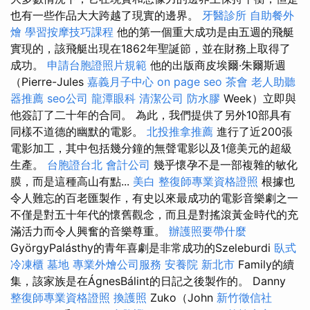
也有一些作品大大跨越了現實的邊界。
牙醫診所
自助餐外
燴
學習按摩技巧課程
他的第一個重大成功是由五週的飛艇
實現的，該飛艇出現在1862年聖誕節，並在財務上取得了
成功。
申請台胞證照片規範
他的出版商皮埃爾·朱爾斯週
（Pierre-Jules
嘉義月子中心
on page seo
茶會
老人助聽
器推薦
seo公司
龍潭眼科
清潔公司
防水膠
Week）立即與
他簽訂了二十年的合同。 為此，我們提供了另外10部具有
同樣不道德的幽默的電影。
北投推拿推薦
進行了近200張
電影加工，其中包括幾分鐘的無聲電影以及1億美元的超級
生產。
台胞證台北
會計公司
幾乎懷孕不是一部複雜的敏化
膜，而是這種高山有點...
美白
整復師專業資格證照
根據也
令人難忘的百老匯製作，有史以來最成功的電影音樂劇之一
不僅是對五十年代的懷舊觀念，而且是對搖滾黃金時代的充
滿活力而令人興奮的音樂尊重。
辦護照要帶什麼
GyörgyPalásthy的青年喜劇是非常成功的Szeleburdi
臥式
冷凍櫃
墓地
專業外燴公司服務
安養院 新北市
Family的續
集，該家族是在ÁgnesBálint的日記之後製作的。 Danny
整復師專業資格證照
換護照
Zuko（John
新竹徵信社