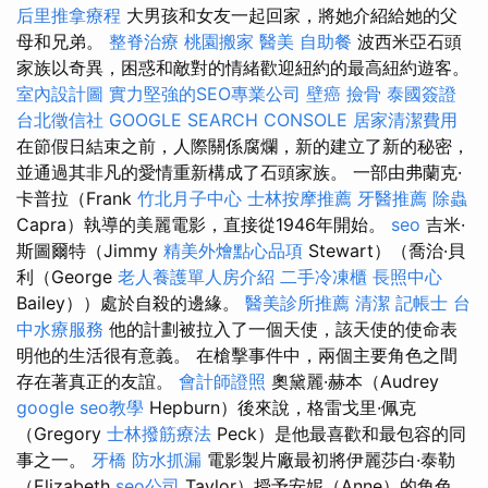
后里推拿療程
大男孩和女友一起回家，將她介紹給她的父
母和兄弟。
整脊治療
桃園搬家
醫美
自助餐
波西米亞石頭
家族以奇異，困惑和敵對的情緒歡迎紐約的最高紐約遊客。
室內設計圖
實力堅強的SEO專業公司
壁癌
撿骨
泰國簽證
台北徵信社
GOOGLE SEARCH CONSOLE
居家清潔費用
在節假日結束之前，人際關係腐爛，新的建立了新的秘密，
並通過其非凡的愛情重新構成了石頭家族。 一部由弗蘭克·
卡普拉（Frank
竹北月子中心
士林按摩推薦
牙醫推薦
除蟲
Capra）執導的美麗電影，直接從1946年開始。
seo
吉米·
斯圖爾特（Jimmy
精美外燴點心品項
Stewart）（喬治·貝
利（George
老人養護單人房介紹
二手冷凍櫃
長照中心
Bailey））處於自殺的邊緣。
醫美診所推薦
清潔
記帳士
台
中水療服務
他的計劃被拉入了一個天使，該天使的使命表
明他的生活很有意義。 在槍擊事件中，兩個主要角色之間
存在著真正的友誼。
會計師證照
奧黛麗·赫本（Audrey
google seo教學
Hepburn）後來說，格雷戈里·佩克
（Gregory
士林撥筋療法
Peck）是他最喜歡和最包容的同
事之一。
牙橋
防水抓漏
電影製片廠最初將伊麗莎白·泰勒
（Elizabeth
seo公司
Taylor）授予安妮（Anne）的角色，