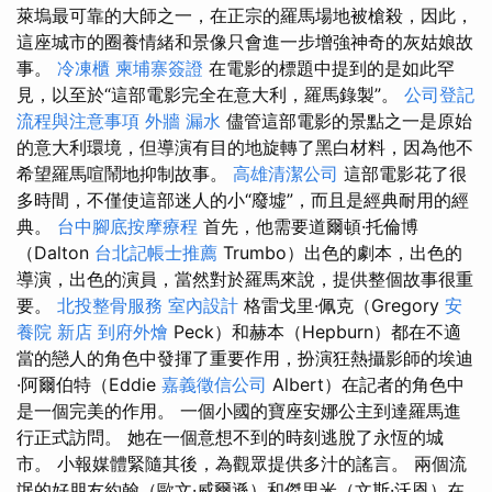
萊塢最可靠的大師之一，在正宗的羅馬場地被槍殺，因此，
這座城市的圈養情緒和景像只會進一步增強神奇的灰姑娘故
事。
冷凍櫃
柬埔寨簽證
在電影的標題中提到的是如此罕
見，以至於“這部電影完全在意大利，羅馬錄製”。
公司登記
流程與注意事項
外牆 漏水
儘管這部電影的景點之一是原始
的意大利環境，但導演有目的地旋轉了黑白材料，因為他不
希望羅馬喧鬧地抑制故事。
高雄清潔公司
這部電影花了很
多時間，不僅使這部迷人的小“廢墟”，而且是經典耐用的經
典。
台中腳底按摩療程
首先，他需要道爾頓·托倫博
（Dalton
台北記帳士推薦
Trumbo）出色的劇本，出色的
導演，出色的演員，當然對於羅馬來說，提供整個故事很重
要。
北投整骨服務
室內設計
格雷戈里·佩克（Gregory
安
養院 新店
到府外燴
Peck）和赫本（Hepburn）都在不適
當的戀人的角色中發揮了重要作用，扮演狂熱攝影師的埃迪
·阿爾伯特（Eddie
嘉義徵信公司
Albert）在記者的角色中
是一個完美的作用。 一個小國的寶座安娜公主到達羅馬進
行正式訪問。 她在一個意想不到的時刻逃脫了永恆的城
市。 小報媒體緊隨其後，為觀眾提供多汁的謠言。 兩個流
氓的好朋友約翰（歐文·威爾遜）和傑里米（文斯·沃恩）在