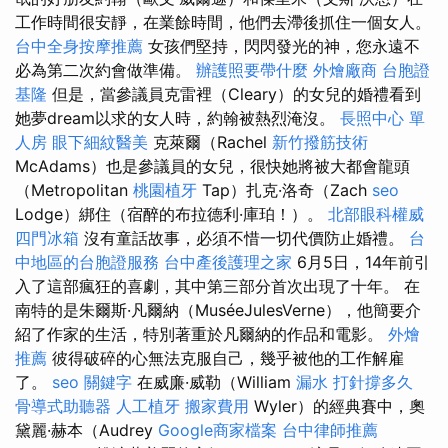
工作時間很安靜，在業餘時間，他們去滯後抓住一個女人。
台中全身按摩推薦
女孩們堅持，閃閃發光的神，您永遠不
必為第二次約會做準備。
辦護照要帶什麼
外燴廠商
台胞證
基隆
但是，當參議員克雷裡（Cleary）的女兒的婚禮看到
她夢dream以求的女人時，約翰被熱烈淹沒。
長照中心 單
人房
眼下細紋醫美
克萊爾（Rachel
新竹撥筋技術
McAdams）也是參議員的女兒，很快她將被大都會龍頭
（Metropolitan
桃園植牙
Tap）扎克·洛奇（Zach
seo
Lodge）綁住（宿醉的布拉德利·庫珀！）。
北部眼科權威
四門冰箱
沒有童話故事，必須不惜一切代價防止婚禮。
台
中地區的台胞證服務
台中產後護理之家
6月5日，14年前引
入了這部瘋狂的喜劇，其中第三部分首次出現了十年。 在
南特的是朱爾斯·凡爾納（MuséeJulesVerne），他簡要介
紹了作家的生活，特別著重於凡爾納的作品和電影。
外燴
推薦
彼得破碎的心無法克服自己，幾乎被他的工作解雇
了。
seo 關鍵字
在威廉·威勒（William
漏水 打針撐多久
骨導式助聽器
人工植牙
搬家費用
Wyler）的經典賽中，奧
黛麗·赫本（Audrey
Google商家檔案
台中律師推薦