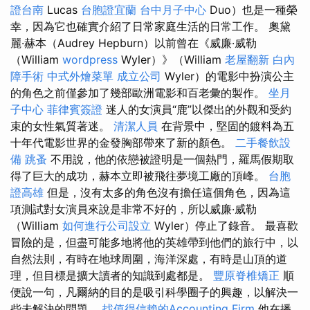
證台南
Lucas
台胞證宜蘭
台中月子中心
Duo）也是一種榮
幸，因為它也確實介紹了日常家庭生活的日常工作。 奧黛
麗·赫本（Audrey Hepburn）以前曾在《威廉·威勒
（William
wordpress
Wyler）》（William
老屋翻新
白內
障手術
中式外燴菜單
成立公司
Wyler）的電影中扮演公主
的角色之前僅參加了幾部歐洲電影和百老彙的製作。
坐月
子中心
菲律賓簽證
迷人的女演員“鹿”以傑出的外觀和受約
束的女性氣質著迷。
清潔人員
在背景中，堅固的鍍料為五
十年代電影世界的金發胸部帶來了新的顏色。
二手餐飲設
備
跳蚤
不用說，他的依戀被證明是一個熱門，羅馬假期取
得了巨大的成功，赫本立即被飛往夢境工廠的頂峰。
台胞
證高雄
但是，沒有太多的角色沒有擔任這個角色，因為這
項測試對女演員來說是非常不好的，所以威廉·威勒
（William
如何進行公司設立
Wyler）停止了錄音。 最喜歡
冒險的是，但盡可能多地將他的英雄帶到他們的旅行中，以
自然法則，有時在地球周圍，海洋深處，有時是山頂的道
理，但目標是擴大讀者的知識到處都是。
豐原脊椎矯正
順
便說一句，凡爾納的目的是吸引科學圈子的興趣，以解決一
些未解決的問題。
找值得信賴的Accounting Firm
他在播