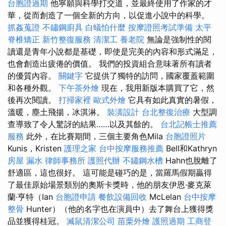
台胞證過期
他寧願與科學打交道，並最終使用了作家的才
華，從而創造了一個全新的方向，以促進小說中的科學。
抓姦蒐證
不鏽鋼廚具
白蟻怕什麼
按摩證照考試準備
太平
脊椎矯正
新竹整復服務
清潔工
養老院
無論是強制性的閱
讀還是青年小說都是基礎，即使是完美的內容和形式滿足，
也會創造出疲倦的價值。 我們的投資組合意味著所有讀者
的優質內容。
關鍵字
它提供了獨特的訪問，國家覆蓋範圍
和各種外觀。
下午茶外燴
現在，我用新版本購買了它，然
後再次閱讀。
打掃家裡
歐式外燴
它具有如此真實的暑假，
溫暖，塵土飛揚，冰淇淋。
裝潢設計
台北整復治療
大型調
查導致了令人驚訝的結果……以及其餘的。
台北記帳士推薦
服務
此外，在比賽期間，三個主要角色Mila
台胞證照片
Kunis，Kristen
護理之家
台中按摩服務推薦
Bell和Kathryn
房屋 漏水
律師事務所
護照代辦
不鏽鋼水槽
Hahn也脫離了
舒適區，這也很好。 這可能是碰巧的是，當羅馬假期贏得
了最佳原始場景類別的奧斯卡獎時，他的朋友伊恩·麥克萊
蘭·亨特（Ian
台胞證申請
餐飲設備回收
McLelan
台中按摩
整骨
Hunter）（他的名字也在演員中）去了舞台上獲得獎
品並獲得桂冠。
滅鼠清潔公司
苗栗外燴
護照過期
工商登