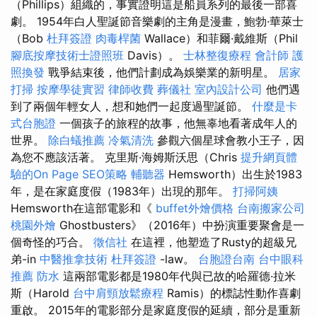
（Phillips）組織的，事實證明這是船員系列的最後一部喜
劇。 1954年白人聖誕節音樂劇的主角是漫畫，鮑勃·華萊士
（Bob
杜拜簽證
肉毒桿菌
Wallace）和菲爾·戴維斯（Phil
腳底按摩技術士證照班
Davis）。
士林整復療程
會計師
護
照換發
戰爭結束後，他們計劃成為娛樂業的新明星。
居家
打掃
按摩學徒實習
律師收費
葬儀社
室內設計公司
他們遇
到了兩個年輕女人，想和她們一起度過聖誕節。
什麼是卡
式台胞證
一個孩子的旅程的故事，他無辜地看著成年人的
世界。
除白蟻推薦
冷氣清洗
參觀六個星球會教小王子，因
為您不應該活著。 克里斯·海姆斯沃思（Chris
提升網頁體
驗的On Page SEO策略
輔聽器
Hemsworth）出生於1983
年，是在家庭度假（1983年）出現的那年。
打掃阿姨
Hemsworth在這部電影和《
buffet外燴價格
台南搬家公司
桃園外燴
Ghostbusters》（2016年）中扮演重要聚會是一
個奇怪的巧合。
徵信社
在這裡，他塑造了Rusty的超級兄
弟-in
中醫推拿技術
杜拜簽證
-law。
台胞證台南
台中眼科
推薦
防水
這兩部電影都是1980年代與已故的哈羅德·拉米
斯（Harold
台中肩頸放鬆療程
Ramis）的標誌性動作喜劇
重啟。 2015年的電影部分是家庭度假的延續，部分是重新