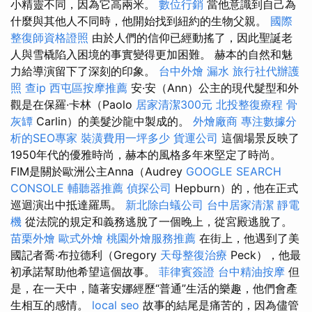
小精靈不同，因為它高兩米。
數位行銷
當他意識到自己為
什麼與其他人不同時，他開始找到紐約的生物父親。
國際
整復師資格證照
由於人們的信仰已經動搖了，因此聖誕老
人與雪橇陷入困境的事實變得更加困難。 赫本的自然和魅
力給導演留下了深刻的印象。
台中外燴
漏水
旅行社代辦護
照
查ip
西屯區按摩推薦
安·安（Ann）公主的現代髮型和外
觀是在保羅·卡林（Paolo
居家清潔300元
北投整復療程
骨
灰罈
Carlin）的美髮沙龍中製成的。
外燴廠商
專注數據分
析的SEO專家
裝潢費用一坪多少
貨運公司
這個場景反映了
1950年代的優雅時尚，赫本的風格多年來堅定了時尚。
FIM是關於歐洲公主Anna（Audrey
GOOGLE SEARCH
CONSOLE
輔聽器推薦
偵探公司
Hepburn）的，他在正式
巡迴演出中抵達羅馬。
新北除白蟻公司
台中居家清潔
靜電
機
從法院的規定和義務逃脫了一個晚上，從宮殿逃脫了。
苗栗外燴
歐式外燴
桃園外燴服務推薦
在街上，他遇到了美
國記者喬·布拉德利（Gregory
天母整復治療
Peck），他最
初承諾幫助他希望這個故事。
菲律賓簽證
台中精油按摩
但
是，在一天中，隨著安娜經歷“普通”生活的樂趣，他們會產
生相互的感情。
local seo
故事的結尾是痛苦的，因為儘管