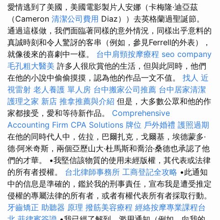
愛情逃到了美國，美國電影製片人安娜（卡梅隆·迪亞茲
（Cameron
清潔公司費用
Diaz））去英格蘭過聖誕節。
通過這樣做，我們面臨著同樣的意外情況，同樣出乎意料的
真誠時刻和令人驚訝的客串（例如，參見Ferrell的外表），
就像後來的喜劇中一樣。
台中肩頸按摩療程
seo company
毛孔粗大醫美
許多人很欣賞他的生活，但與此同時，他們
在他的小說中偷偷摸摸，認為他的作品一文不值。
找人
近
視雷射
老人養護 單人房
台中搬家公司推薦
台中居家清潔
護理之家 新店
推拿推薦與介紹
但是，大多數公眾和他的作
家都接受，愛和等待新作品。
Comprehensive
Accounting Firm CPA Solutions
牌位
戶外婚禮
護照過期
在他的同時代人中，佐拉，巴爾扎克，戈爾基，埃德蒙多·
德·阿米奇斯，兩個亞歷山大·杜馬斯和喬治·桑德也承認了他
們的才華。 •我堅信該物質的使用未經版權，其代表或法律
的所有者授權。
台北律師事務所
工商登記全攻略
•此通知
中的信息是準確的，鑑於我的刑事責任，宣布我是遭受推定
侵權的專屬法律的所有者，或者有權代表所有者採取行動。
牙齒矯正
助聽器 原理
撥筋美容療程
經絡按摩專業課程台
北
菲律賓簽證
•我已經了解到，濫用通知（例如，向我的