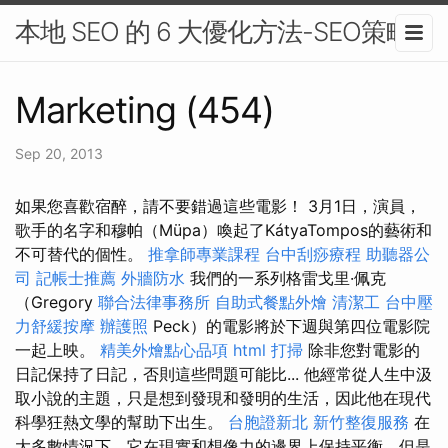
本地 SEO 的 6 大優化方法-SEO策略
Marketing (454)
Sep 20, 2013
如果您喜歡宿醉，請不要錯過這些電影！ 3月1日，演員，
歌手的名字和穆帕（Müpa）喚起了KátyaTompos的藝術和
不可替代的個性。
推拿師專業課程
台中刮痧療程
助聽器公
司
記帳士推薦
外牆防水
我們的一系列格雷戈里·佩克
（Gregory
聯合法律事務所
自助式餐點外燴
清潔工
台中壓
力舒緩按摩
辦護照
Peck）的電影將於下週與第四位電影院
一起上映。
精美外燴點心品項
html
打掃
除非您對電影的
日記保持了日記，否則這些問題可能比... 他經常從人生中汲
取小說的主題，只是想到發現和發明的生活，因此他在現代
科學狂熱文學的幫助下出生。
台胞證新北
新竹整復服務
在
大多數情況下，它在現實和想像力的邊界上保持平衡，但是