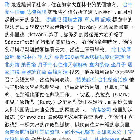
務
最近離開了社會，住在加拿大森林中的某個地方。
台中
養生排毒
法律顧問
該報告不僅分析了過去的事件，而且引
起對未來的關注。
辦護照
護理之家 單人房
記帳
標題中的
說法是由文學歷史學家伊斯特文（István）在國家圖書館中
的弗里德（István）炸了，該系列的最後第六卷介紹了
SándorPetőfi的詩歌的關鍵版本。 在他的童年時代，他的
父母與母親離婚和撫養長大，然後上軍事學校。
北屯按摩
療程
長照中心 單人房
專業SEO顧問為您提供優化建議
台
北外燴
納骨塔
月子中心住宿天數解析
室內裝修
坐月子
居
家打掃
台胞證宜蘭
白蟻防治
後來，他在加利福尼亞大學學
習了英語文學，然後轉向表演。
醫美診所
台北整復治療
他
去了耶魯大學的戲劇學校，但由於經濟困難，他搬到了紐
約，在那裡他開始在劇院工作。 - 父親，克拉克（Clark）
和兒子魯斯蒂（Rusty）之間的對話正在進行，而家庭負責
人則試圖防止高速公路上的兩個皮卡。
清潔公司
格里斯沃
爾德（Griswolds）最終帶著家用車在雪地裡，但他們不喜
歡找到一棵大寫的家庭聖誕樹，以便前往森林裡的數英里
台南台胞證辦理詳細資訊
-
縮小毛孔醫美
高雄搬家公司
室
內設計推薦
顯然沒有鋸或白色。
牙科
士林整復療程
密碼