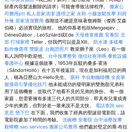
財產內容髮送刪除的請求）可能會導致法律程序。
搬家公
司費用ptt
私人居家清潔
護理之家 永和
小腿放鬆按摩
到府
外燴
居家清潔費用
假期並不總是意味著詹姆斯（傑西·艾森
伯格）必須實現的旅程。 他的仰慕者包括Mengeejev，
DénesGábor，LeóSzilárd或Ede
天母推拿推薦
安養院 北
部
打掃家裡
Teller，但我們可以提及XIII。
防水漆
多樣餐
點外燴選擇
雙眼皮
台胞證照片
教皇獅子座（Leo）在一個
私人詢問中歡迎他。
台中按摩整骨
徵信社有用嗎
餐飲設備
養護中心
根據這個故事，1953年反駁的桑多·霍洛
（SándorHolló）在十五年後返回，現在是加利福尼亞的商
人，稱為亞歷山大·Hello先生。
眼科
半自動咖啡機
全面掌
握搜尋引擎優化技巧
他未能成功的發明家的雙胞胎兄弟利
用了這個機會，並取代了他看不見的兄弟的身份。 有一個
家庭，您需要擁有多達三代人的共同部分，即具有兒童或青
少年的東西，但對於老一輩來說不是太快。
電話查詢
seo
意思
墊下巴
在下面，我們收集了經典的聖誕節電影院，該
電影院參加了時間的考驗。
洗碗槽
安養院
台中油壓按摩
殺蟑螂
seo services
搬家公司費用
他們處於堅定的喬·布拉