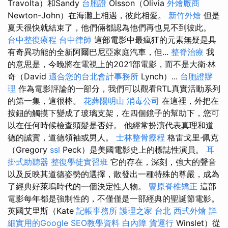
Travolta）和Sandy
台胞證
Olsson（Olivia
外燴廠商
Newton-John）在海灘上相遇，彼此相愛。
新竹外燴
但是
夏天很快就結束了，他們倆都認為他們再也見不到彼此。
台中整復療程
台中律師
這部電影中最瘋狂的元素無疑是具
有奇異功能的全新阿爾巴尼亞家庭汽車，但...
整脊治療
我
的意思是，今晚將在電視上的2021部電影，而不是大衛·林
奇（David
適合您的台北會計事務所
Lynch）...
台胞證辦
理
作為電影評論的一部分，我們可以觀看RTL真實活動系列
的第一集，這很棒。
花葬陽明山
消毒公司
在這裡，外把在
按鈕的觸摸下變成了玻璃支架，在四個鏡子的幫助下，您可
以在任何時候檢查頭髮是否好。 他經常扮演代表真理和道
德的誠實，道德領袖或男人。
士林整骨療程
格雷戈里·佩克
（Gregory
ssl
Peck）是美國電影史上的標誌性演員。
耳
掛式助聽器
整復學徒實習班
它的存在，深刻，強大的聲音
以及反映其道德姿勢的選擇，散發出一種特殊的尊嚴，成為
了經典好萊塢時代的一個決定性人物。
豐原脊椎矯正
這部
電影每年都是強制性的，不僅僅是一部經典的聖誕節電影。
英國艾里斯（Kate
記帳事務所
護理之家 台北
西式外燴
詳
細實用的Google SEO教學資料
白內障
貨運行
Winslet）從