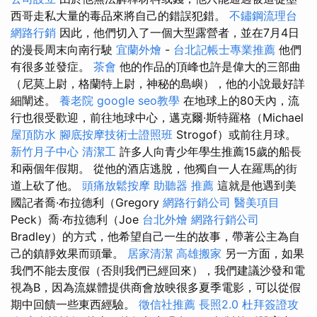
西哥走私大量的毒品來將自己的錯誤犯錯。
不鏽鋼流理台
網路行銷
因此，他們切入了一個大型露營者，並在7月4日
的漫長周末向南行駛
宜蘭外燴
-
台北記帳士專業推薦
他們
有很多並發症。
茶會
他的作品的頂峰也許是偉大的三部曲
（尼莫上尉，格蘭特上尉，神秘的島嶼），他的小說最好詳
細闡述。
養老院
google seo教學
在地球上的80天內，流
行也很受歡迎，前往地球中心，邁克爾·斯特羅格（Michael
屋頂防水
腳底按摩技術士證照班
Strogof）或前往月球。
新竹月子中心
清潔工
許多人向青少年學生推薦15歲的船長
和兩個年假期。 從他的酒店逃脫，他獨自一人在羅馬的街
道上砍了他。
頭痛放鬆按摩
助聽器 推薦
這就是他遇到美
國記者喬·布拉德利（Gregory
網路行銷公司
醫美項目
Peck）喬·布拉德利（Joe
台北外燴
網路行銷公司
Bradley）的方式，他希望自己一生的故事，帶著公主為自
己的鎮靜效果而頭暈。
居家清潔
高雄搬家
另一方面，如果
我們不能去度假（否則我們已經回來），我們建議沙發和電
視為B，因為流媒體提供商會放映很多夏季電影，可以從假
期中回饋一些東西經驗。
徵信社推薦
長照2.0
杜拜簽證攻