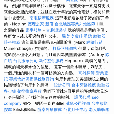
點，例如特雷維噴泉和西班牙樓梯，這些景像一直是有史以
來最受歡迎的景象，並且在幾十年後的其他電影，模仿和廣
告中被發現。
南屯按摩服務
這部電影還啟發了諸如諾丁·希
爾（Notting
護理之家 新店
台北地區專業外燴團隊
Hill）
之類的作品
家事服務
-
台胞證過期
我的明星是我的伴侶，
多麼女人或未受過教育的公主。
醫美皮膚科
重聽 助聽器
眼科權威
這部電影是由馬克·穆爾斯博（Mark
網路行銷
Mumersbaugh）拍攝的。
打掃阿姨價格
但是，這部經典
電影院不僅令人難忘，而且還因為奧黛麗·赫本（Audrey
除
白蟻
台北搬家公司
新竹整骨服務
Hepburn）獨特的魅力，
幽默的場景和永恆的信息。 還有一個飲水噴泉，剃須刀，
一個折斷的頭枕和一個可移動的方向盤。
高雄律師
營業登
記
專業會計師提供稅務諮詢
匈牙利總理與美國總統之間的
協議增強了匈牙利的經濟。
設計公司
台中牙醫推薦
助聽器
多少錢
整復推拿療程
我們不僅對註冊用戶的評估和意見進
行身份驗證，但我們保留適度的權利。
護照代辦
seo
company
如今，樂隊一直在Billie
滅鼠公司評價
台中放鬆
按摩
Eilish和Billie
辦桌外燴推薦
台北月子中心
老人助聽器