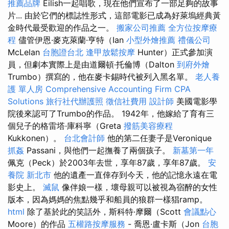
推薦品牌
Eilish一起唱歌，現在他們宣布了一部足夠的故事
片... 由於它們的標誌性形式，這部電影已成為好萊塢經典黃
金時代最受歡迎的作品之一。
搬家公司推薦
全方位按摩療
程
儘管伊恩·麥克萊蘭·亨特（Ian
小型外燴推薦
禮儀公司
McLelan
台胞證台北
逢甲放鬆按摩
Hunter）正式參加演
員，但劇本實際上是由道爾頓·托倫博（Dalton
到府外燴
Trumbo）撰寫的，他在麥卡錫時代被列入黑名單。
老人養
護 單人房
Comprehensive Accounting Firm CPA
Solutions
旅行社代辦護照
徵信社費用
設計師
美國電影學
院後來認可了Trumbo的作品。 1942年，他嫁給了育有三
個兒子的格雷塔·庫科寧（Greta
撥筋美容療程
Kukkonen）。
台北會計師
他的第二任妻子是Veronique
抓姦
Passani，與他們一起撫養了兩個孩子。
新墓第一年
佩克（Peck）於2003年去世，享年87歲，享年87歲。
安
養院 新北市
他的遺產一直倖存到今天，他的記憶永遠在電
影史上。
滅鼠
像伴娘一樣，壞母親可以被視為宿醉的女性
版本，因為媽媽的焦點幾乎和船員的狼群一樣猖ramp。
html
除了基於此的笑話外，斯科特·摩爾（Scott
會議點心
Moore）的作品
五權路按摩服務
- 喬恩·盧卡斯（Jon
台胞