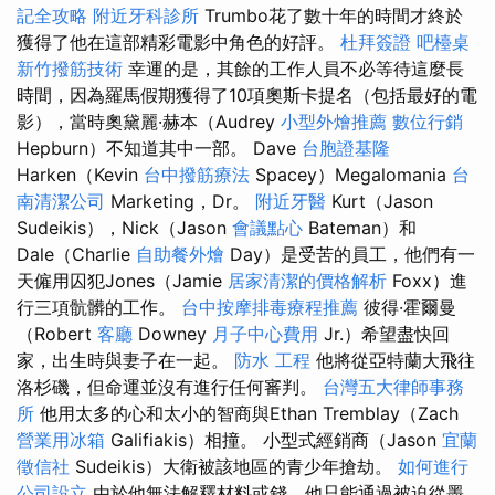
記全攻略
附近牙科診所
Trumbo花了數十年的時間才終於
獲得了他在這部精彩電影中角色的好評。
杜拜簽證
吧檯桌
新竹撥筋技術
幸運的是，其餘的工作人員不必等待這麼長
時間，因為羅馬假期獲得了10項奧斯卡提名（包括最好的電
影），當時奧黛麗·赫本（Audrey
小型外燴推薦
數位行銷
Hepburn）不知道其中一部。 Dave
台胞證基隆
Harken（Kevin
台中撥筋療法
Spacey）Megalomania
台
南清潔公司
Marketing，Dr。
附近牙醫
Kurt（Jason
Sudeikis），Nick（Jason
會議點心
Bateman）和
Dale（Charlie
自助餐外燴
Day）是受苦的員工，他們有一
天僱用囚犯Jones（Jamie
居家清潔的價格解析
Foxx）進
行三項骯髒的工作。
台中按摩排毒療程推薦
彼得·霍爾曼
（Robert
客廳
Downey
月子中心費用
Jr.）希望盡快回
家，出生時與妻子在一起。
防水 工程
他將從亞特蘭大飛往
洛杉磯，但命運並沒有進行任何審判。
台灣五大律師事務
所
他用太多的心和太小的智商與Ethan Tremblay（Zach
營業用冰箱
Galifiakis）相撞。 小型式經銷商（Jason
宜蘭
徵信社
Sudeikis）大衛被該地區的青少年搶劫。
如何進行
公司設立
由於他無法解釋材料或錢，他只能通過被迫從墨