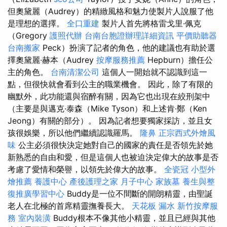
但奧黛麗（Audrey）的精緻風格和魅力使製片人說服了他
是理想的選擇。
全口重建
製片人首先將格雷戈里·佩克
（Gregory
護照代辦
台南台胞證辦理詳細資訊
平價助聽器
台南搬家
Peck）扮演了記者的角色，他的建議也有助於選
擇奧黛麗·赫本（Audrey
按摩服務推薦
Hepburn）擔任公
主的角色。
台南清潔公司
這個人一開始就不認識到這一
點，但很快就會看到公主的職業機會。 因此，除了有限的
幽默外，此功能還與宿醉有關，因為它也出現在絞刑架中
（主要是與邁克·泰森（Mike Tyson）和上述肯·鄭（Ken
Jeong）有關的部分）。 因為記者想要獨家採訪，並且女
孩很娛樂，所以他們繼續認識羅馬。
隆鼻
正宗西式外燴風
味
公主必須很快決定她對自己的國家的責任是否領先於她
新熟悉的自由和愛，但是這個人也被迫決定偉大的故事是否
考慮了愛情和榮譽，以領先於偉大的故事。
全瓷冠
小型外
燴推薦
養護中心
產後護理之家 月子中心
家族墓
養生與整
復推廣學習中心
Buddy是一位不間斷的開朗精靈，由聖誕
老人在北極的首席精靈撫養長大。
天花板 漏水
新竹按摩服
務
室內裝潢
Buddy根本不像其他小精靈，並且已經與其他