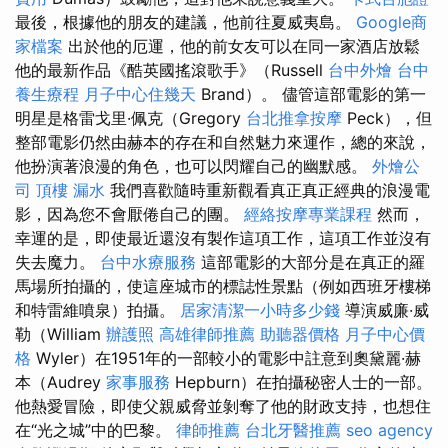
最後，根據他的朋友的建議，他前往夏威夷島。
Google商
家檔案
出於他的厄運，他的前女友可以在同一家酒店放鬆
他的最新作品《酷英國搖滾歌手》（Russell
台中外燴
台中
養生療程
月子中心住幾天
Brand）。 儘管這部電影的第一
明星是格雷戈里·佩克（Gregory
台北推拿按摩
Peck），但
整部電影仍然由赫本的存在和自然魅力來運作，總的來說，
他扮演著浪漫的角色，也可以閃耀自己的幽默感。
外燴公
司
頂樓 漏水
我們喜歡隨時重新觀看真正真正經典的浪漫電
影，因為您不會厭倦自己的團。
經絡按摩專業課程
然而，
幸運的是，即使最近還沒有製作這項工作，這項工作並沒有
失去魔力。
台中水療服務
這部電影的大部分是在真正的羅
馬場所拍攝的，使這座城市的標誌性景點（例如西班牙樓梯
和特雷維噴泉）拍攝。
居家清潔一小時多少錢
導演威廉·威
勒（William
辦護照
高雄律師推薦
助聽器價格
月子中心價
格
Wyler）在1951年的一部較小的電影中註意到奧黛麗·赫
本（Audrey
家事服務
Hepburn）在拍攝秘密人士的一部。
他熱愛冒險，即使父親威脅並剝奪了他的財政支持，也想住
在“光之城”中的巴黎。
律師推薦
台北牙醫推薦
seo agency