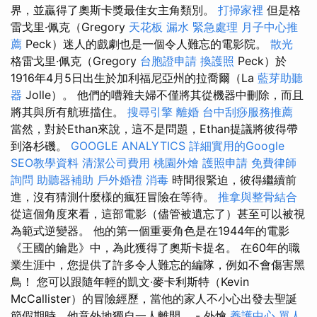
界，並贏得了奧斯卡獎最佳女主角類別。
打掃家裡
但是格
雷戈里·佩克（Gregory
天花板 漏水 緊急處理
月子中心推
薦
Peck）迷人的戲劇也是一個令人難忘的電影院。
散光
格雷戈里·佩克（Gregory
台胞證申請
換護照
Peck）於
1916年4月5日出生於加利福尼亞州的拉喬爾（La
藍芽助聽
器
Jolle）。 他們的嘈雜夫婦不僅將其從機器中刪除，而且
將其與所有航班擋住。
搜尋引擎
離婚
台中刮痧服務推薦
當然，對於Ethan來說，這不是問題，Ethan提議將彼得帶
到洛杉磯。
GOOGLE ANALYTICS
詳細實用的Google
SEO教學資料
清潔公司費用
桃園外燴
護照申請
免費律師
詢問
助聽器補助
戶外婚禮
消毒
時間很緊迫，彼得繼續前
進，沒有猜測什麼樣的瘋狂冒險在等待。
推拿與整骨結合
從這個角度來看，這部電影（儘管被遺忘了）甚至可以被視
為範式逆變器。 他的第一個重要角色是在1944年的電影
《王國的鑰匙》中，為此獲得了奧斯卡提名。 在60年的職
業生涯中，您提供了許多令人難忘的編隊，例如不會傷害黑
鳥！ 您可以跟隨年輕的凱文·麥卡利斯特（Kevin
McCallister）的冒險經歷，當他的家人不小心出發去聖誕
節假期時，他意外地獨自一人離開。 - 外燴
養護中心 單人