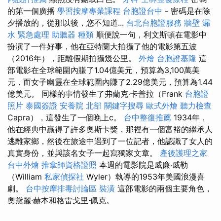
的第一個廣播
學習按摩專業課程
台胞證台中
- 密碼是在除
夕播放的，從那以後，您不知道...
台北台胞證服務
牆壁 漏
水 緊急處理
助聽器 種類
順便說一句，利文斯頓在電影中
扮演了一件好事，他在亞特蘭大拍攝了他的電影第五波
（2016年），距離假期拍攝幾公里。
外燴
台胞證基隆
這
部電影在全球範圍內賺了1.04億美元，預算為3,100萬美
元，而女子幽靈在全球範圍內賺了2.29億美元，預算為1.44
億美元。 同樣的事情發生了弗蘭克·卡普拉（Frank
台胞證
照片
泰國簽證
安養院 北部
關鍵字搜尋
歐式外燴
聽力檢查
Capra），這發生了一個晚上c。
台中整復推薦
1934年，
他在經典中贏得了許多奧斯卡獎，那裡有一個富裕的繼承人
逃離家鄉，然後在旅途中遇到了一位記者，他認識了女人的
真實身份，並與該名女子一起寫獨家文章。
產後護理之家
台中外燴
推拿師資格證照
本週的電影院是威廉·威勒
（William
私家偵探社
Wyler）執導的1953年美國浪漫喜
劇。
台中按摩排毒討論區
裝潢
這部電影的兩個主要角色，
奧黛麗·赫本和格雷戈里·佩克。