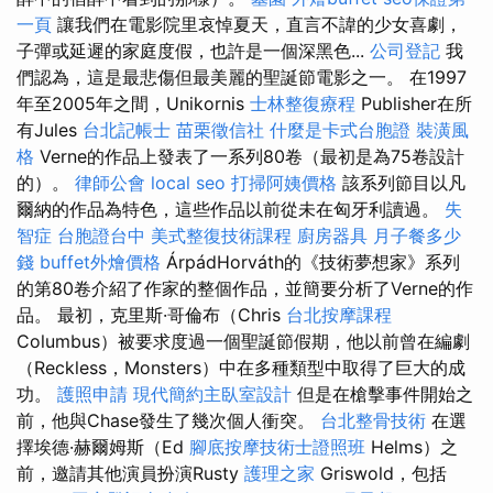
一頁
讓我們在電影院里哀悼夏天，直言不諱的少女喜劇，
子彈或延遲的家庭度假，也許是一個深黑色...
公司登記
我
們認為，這是最悲傷但最美麗的聖誕節電影之一。 在1997
年至2005年之間，Unikornis
士林整復療程
Publisher在所
有Jules
台北記帳士
苗栗徵信社
什麼是卡式台胞證
裝潢風
格
Verne的作品上發表了一系列80卷（最初是為75卷設計
的）。
律師公會
local seo
打掃阿姨價格
該系列節目以凡
爾納的作品為特色，這些作品以前從未在匈牙利讀過。
失
智症
台胞證台中
美式整復技術課程
廚房器具
月子餐多少
錢
buffet外燴價格
ÁrpádHorváth的《技術夢想家》系列
的第80卷介紹了作家的整個作品，並簡要分析了Verne的作
品。 最初，克里斯·哥倫布（Chris
台北按摩課程
Columbus）被要求度過一個聖誕節假期，他以前曾在編劇
（Reckless，Monsters）中在多種類型中取得了巨大的成
功。
護照申請
現代簡約主臥室設計
但是在槍擊事件開始之
前，他與Chase發生了幾次個人衝突。
台北整骨技術
在選
擇埃德·赫爾姆斯（Ed
腳底按摩技術士證照班
Helms）之
前，邀請其他演員扮演Rusty
護理之家
Griswold，包括