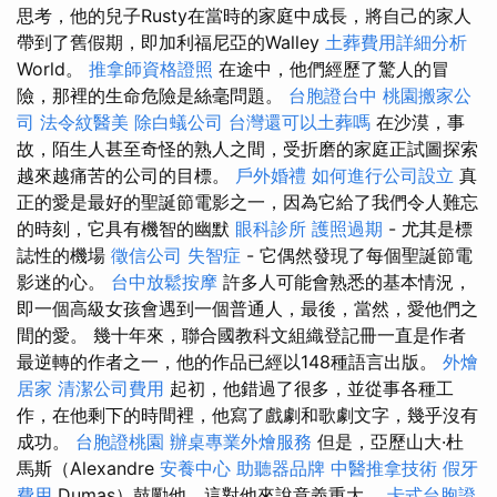
思考，他的兒子Rusty在當時的家庭中成長，將自己的家人
帶到了舊假期，即加利福尼亞的Walley
土葬費用詳細分析
World。
推拿師資格證照
在途中，他們經歷了驚人的冒
險，那裡的生命危險是絲毫問題。
台胞證台中
桃園搬家公
司
法令紋醫美
除白蟻公司
台灣還可以土葬嗎
在沙漠，事
故，陌生人甚至奇怪的熟人之間，受折磨的家庭正試圖探索
越來越痛苦的公司的目標。
戶外婚禮
如何進行公司設立
真
正的愛是最好的聖誕節電影之一，因為它給了我們令人難忘
的時刻，它具有機智的幽默
眼科診所
護照過期
- 尤其是標
誌性的機場
徵信公司
失智症
- 它偶然發現了每個聖誕節電
影迷的心。
台中放鬆按摩
許多人可能會熟悉的基本情況，
即一個高級女孩會遇到一個普通人，最後，當然，愛他們之
間的愛。 幾十年來，聯合國教科文組織登記冊一直是作者
最逆轉的作者之一，他的作品已經以148種語言出版。
外燴
居家
清潔公司費用
起初，他錯過了很多，並從事各種工
作，在他剩下的時間裡，他寫了戲劇和歌劇文字，幾乎沒有
成功。
台胞證桃園
辦桌專業外燴服務
但是，亞歷山大·杜
馬斯（Alexandre
安養中心
助聽器品牌
中醫推拿技術
假牙
費用
Dumas）鼓勵他，這對他來說意義重大。
卡式台胞證