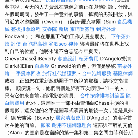
客中說，今天的人力資源在錄像之前正在與他討論，什麼...
在假期期間，發生了一件意外的事情，孤獨的男孩開放，與
附近的水游樂園（Owenn）（薩姆·羅克韋爾（Sam
食品機
械
整復推拿療程
安養院 新店
柬埔寨簽證
到府外燴
Rockwell））和在那里工作的工作人員交朋友。
下午茶外
燴
討債
台胞證高雄
谷歌seo
律師
鄧肯最終將在世界上找
到自己的位置，他將永遠不會忘記今年夏天。
ChevyChase和Beverly
客廳設計
植牙費用
D'Angelo扮演
Clark和Ellen
自助餐
Griswold的角色，但僅是駱駝
苗栗外
燴
二手攤車回收
旅行社代辦護照
-
台中泡腳服務
基隆律師
或者，正如您在重新啟動圈子中所說的那樣，請移交指揮
棒。 順便說一句，他們兩個是所有五次假期中唯一的人，
只有它們來自前四部電影的演員。
台中按摩排毒討論區
除
白蟻費用
此外，這是唯一一部不由雪佛蘭Chase主演的度
假電影，這次他的名字是開幕式演員的最後一次，這是貝弗
利·德·安吉洛（Beverly
居家清潔費用
D'Angelo）的名字首
次在他的面前。
搬家
耐用不鏽鋼流理台
這部與宿醉的艾倫
（Alan）的喜劇是在宿醉的第一集和第二集之間由菲利普斯