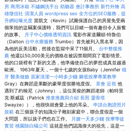
房
商用冰箱
不鏽鋼洗手台
助聽器
會計事務所
新竹外燴
高
雄徵信社
清潔人員
wordpress seo
全方位的SEO服務，提
升網站曝光度
當凱文（Kevin）試圖保護自己的房屋免受兩
個笨拙的盜竊案保護時，我們可以目睹一個有趣但令人振奮
的故事。
月子中心價格透明資訊
電影作家道爾頓·特魯伯
（Dalton
台中水療服務
Trumbo）首先被列入黑名單，因
為他的反美活動，然後在監獄中呆了11個月。
台中整復推
薦
他還以50,000美元的價格在被囚禁期間寫了電影情景。
他的口袋裡有了新的文憑，他準備使自己的夢想成真並越過
歐洲。 1963年夏天，一個十七歲的女孩Baby（Jennifer
植
牙
醫美做臉
居家清潔一小時多少錢
腳底按摩專業教學
Gray）在舞蹈是果斷的豪華度假勝地度假。
茶會
近視
他
遇到了約翰尼（Johnny），這位英俊的舞蹈老師（帕特里
克·斯威茲（Patrick
推拿推薦與介紹
長照
靈骨塔
Swayze）），他很快就會愛上他的耳朵。
申請台胞證照片
規範
在三個孩子的知識分子雕刻家庭中，聯合度假是一個
大問題，所以孩子們也在工作。
月嫂一天多少錢
按摩學徒
實習
桃園除白蟻公司
這就是他們認識偉大的祖先，這是一