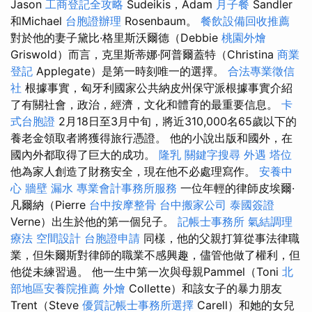
Jason
工商登記全攻略
Sudeikis，Adam
月子餐
Sandler
和Michael
台胞證辦理
Rosenbaum。
餐飲設備回收推薦
對於他的妻子黛比·格里斯沃爾德（Debbie
桃園外燴
Griswold）而言，克里斯蒂娜·阿普爾蓋特（Christina
商業
登記
Applegate）是第一時刻唯一的選擇。
合法專業徵信
社
根據事實，匈牙利國家公共納皮州保守派根據事實介紹
了有關社會，政治，經濟，文化和體育的最重要信息。
卡
式台胞證
2月18日至3月中旬，將近310,000名65歲以下的
養老金領取者將獲得旅行憑證。 他的小說出版和國外，在
國內外都取得了巨大的成功。
隆乳
關鍵字搜尋
外遇
塔位
他為家人創造了財務安全，現在他不必處理寫作。
安養中
心
牆壁 漏水
專業會計事務所服務
一位年輕的律師皮埃爾·
凡爾納（Pierre
台中按摩整骨
台中搬家公司
泰國簽證
Verne）出生於他的第一個兒子。
記帳士事務所
氣結調理
療法
空間設計
台胞證申請
同樣，他的父親打算從事法律職
業，但朱爾斯對律師的職業不感興趣，儘管他做了權利，但
他從未練習過。 他一生中第一次與母親Pammel（Toni
北
部地區安養院推薦
外燴
Collette）和該女子的暴力朋友
Trent（Steve
優質記帳士事務所選擇
Carell）和她的女兒