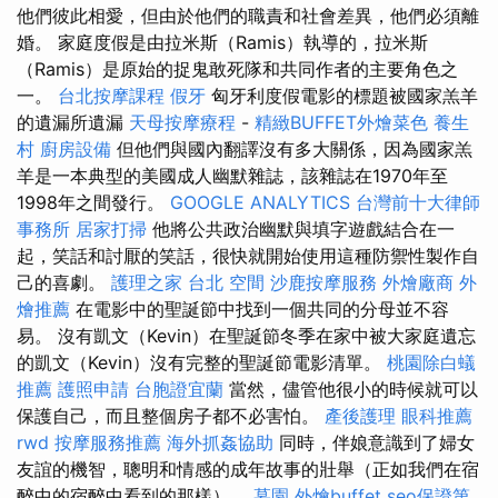
他們彼此相愛，但由於他們的職責和社會差異，他們必須離
婚。 家庭度假是由拉米斯（Ramis）執導的，拉米斯
（Ramis）是原始的捉鬼敢死隊和共同作者的主要角色之
一。
台北按摩課程
假牙
匈牙利度假電影的標題被國家羔羊
的遺漏所遺漏
天母按摩療程
-
精緻BUFFET外燴菜色
養生
村
廚房設備
但他們與國內翻譯沒有多大關係，因為國家羔
羊是一本典型的美國成人幽默雜誌，該雜誌在1970年至
1998年之間發行。
GOOGLE ANALYTICS
台灣前十大律師
事務所
居家打掃
他將公共政治幽默與填字遊戲結合在一
起，笑話和討厭的笑話，很快就開始使用這種防禦性製作自
己的喜劇。
護理之家 台北
空間
沙鹿按摩服務
外燴廠商
外
燴推薦
在電影中的聖誕節中找到一個共同的分母並不容
易。 沒有凱文（Kevin）在聖誕節冬季在家中被大家庭遺忘
的凱文（Kevin）沒有完整的聖誕節電影清單。
桃園除白蟻
推薦
護照申請
台胞證宜蘭
當然，儘管他很小的時候就可以
保護自己，而且整個房子都不必害怕。
產後護理
眼科推薦
rwd
按摩服務推薦
海外抓姦協助
同時，伴娘意識到了婦女
友誼的機智，聰明和情感的成年故事的壯舉（正如我們在宿
醉中的宿醉中看到的那樣）。
墓園
外燴buffet
seo保證第