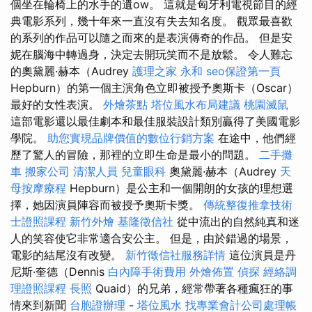
個坐在輪椅上的水手的遺ow。 這就是匈牙利電視節目的經
典電影系列，幾十年來一直沒有失去知名度。 觀眾最喜歡
的系列的作品可以隨之而來的是表演傳奇的作品。 但是安
妮在腦海中轉過身，決定去開玩笑而不是放鬆。 令人難忘
的奧黛麗·赫本（Audrey
護理之家 永和
seo保證第一頁
Hepburn）的第一個主演角色立即被授予奧斯卡（Oscar）
最好的女性表演。
外燴茶點
塔位風水布局建議
桃園滅鼠
這部電影還以最佳劇本和最佳服裝設計類別贏得了美國電影
學院。
助您實現品牌價值的數位行銷方案
在途中，他們經
歷了驚人的冒險，那裡的立即生命是最小的問題。
二手攤
車
搬家公司
清潔人員
兒童眼科
奧黛麗·赫本（Audrey
天
母按摩療程
Hepburn）是公主和一個開朗的女孩的理想選
擇，她因演員陣容而被授予奧斯卡獎。
傳統整復推拿技術
士證照課程
新竹外燴
基隆徵信社
從中流出的自然純真和迷
人的笑容使它非常適合安公主。 但是，由於錯過的場景，
電影的結尾沒有改變。
新竹徵信社服務詳情
這位演員是丹
尼斯·奎德（Dennis
白內障手術費用
外燴佈置
偵探
經絡調
理證照課程
長照
Quaid）的兄弟，經常帶著各種瘋狂的事
情來到新聞
台胞證辦理
-
塔位風水
找專業會計公司處理帳