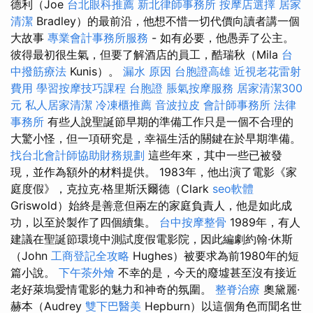
德利（Joe
台北眼科推薦
新北律師事務所
按摩店選擇
居家
清潔
Bradley）的最前沿，他想不惜一切代價向讀者講一個
大故事
專業會計事務所服務
- 如有必要，他愚弄了公主。
彼得最初很生氣，但要了解酒店的員工，酷瑞秋（Mila
台
中撥筋療法
Kunis）。
漏水 原因
台胞證高雄
近視老花雷射
費用
學習按摩技巧課程
台胞證
脹氣按摩服務
居家清潔300
元
私人居家清潔
冷凍櫃推薦
音波拉皮
會計師事務所
法律
事務所
有些人說聖誕節早期的準備工作只是一個不合理的
大驚小怪，但一項研究是，幸福生活的關鍵在於早期準備。
找台北會計師協助財務規劃
這些年來，其中一些已被發
現，並作為額外的材料提供。 1983年，他出演了電影《家
庭度假》，克拉克·格里斯沃爾德（Clark
seo軟體
Griswold）始終是善意但兩左的家庭負責人，他是如此成
功，以至於製作了四個續集。
台中按摩整骨
1989年，有人
建議在聖誕節環境中測試度假電影院，因此編劇約翰·休斯
（John
工商登記全攻略
Hughes）被要求為前1980年的短
篇小說。
下午茶外燴
不幸的是，今天的廢墟甚至沒有接近
老好萊塢愛情電影的魅力和神奇的氛圍。
整脊治療
奧黛麗·
赫本（Audrey
雙下巴醫美
Hepburn）以這個角色而聞名世