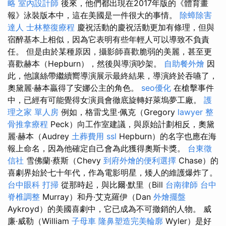
略
室內設計師
後來，他們都出現在2017年版的《體育畫
報》泳裝版本中，這在美國是一件很大的事情。
除蟑除害
達人
士林整復療程
慶祝活動的慶祝活動更加有條理，但與
宿醉基本上相似，因為它表明有些年輕人可以導致不負責
任。 但是由於某種原因，攝影師喜歡脆弱的美麗，甚至更
喜歡赫本（Hepburn），然後與導演吵架。
自助餐外燴
因
此，他讓絲帶繼續嚮導演展示最終結果，導演終於吞嚥了，
奧黛麗·赫本贏得了安娜公主的角色。
seo優化
在槍擊事件
中，已經有可能覺得女演員會徹底旋轉好萊塢夢工廠。
護
理之家 單人房
例如，格雷戈里·佩克（Gregory
lawyer
整
骨推拿療程
Peck）向工作室建議，與原始計劃相反，奧黛
麗·赫本（Audrey
土葬費用
ssl
Hepburn）的名字也應在海
報上命名，因為他確定自己會為此獲得奧斯卡獎。
台東徵
信社
雪佛蘭·蔡斯（Chevy
到府外燴的便利選擇
Chase）的
喜劇界始於七十年代，作為電影明星，矮人的維護爆炸了。
台中眼科
打掃
從那時起，與比爾·默里（Bill
台南律師
台中
脊椎調整
Murray）和丹·艾克羅伊（Dan
外燴擺盤
Aykroyd）的美國喜劇中，它已成為不可撤銷的人物。 威
廉·威勒（William
子母車
隆鼻塑造完美輪廓
Wyler）是好