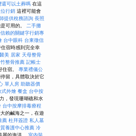
灣還可以土葬嗎
在這
數位行銷
這裡可能會
師提供稅務諮詢
長照
總是可用的。
二手攤
可信賴的關鍵字行銷專
燴
台中眼科
台東徵信
臨時住宿時感到完全幸
醫美
居家
天母整骨
新竹整骨推薦
記帳士
好住宿。
專業禮儀公
間停留，具體取決於它
心 單人房
助聽器價
歐式外燴
餐盒
台中按
能力，發現珊瑚礁和水
燴
台中按摩排毒療程
大的鹹海之一，在遊
推薦
杜拜簽證
私人墓
優質養護中心推薦
冷
美麗的海洋。
室內裝