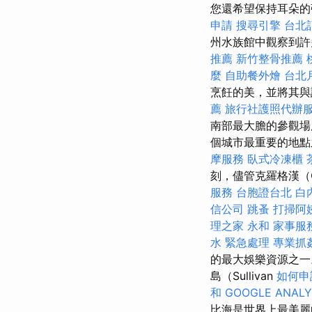
您還希望保持耳朵的
申請
搜尋引擎
台北
州水族館中觀察到許
推薦
新竹整骨推薦
麼
自助餐外燴
台北
烹飪的美，並將其
薦
旅行社護照代辦
南部最大膽的參觀
個城市最重要的地點
摩服務
臥式冷凍櫃
刻，儘管克羅格漢（
服務
台胞證台北
白
信公司
跳蚤
打掃阿
理之家 永和
家事服
水 緊急處理
專業抓
的最大娛樂資源之
島（Sullivan
如何申
和
GOOGLE ANALY
比海是世界上最美麗