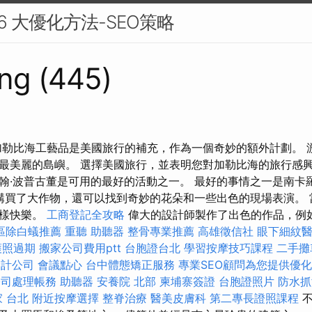
 6 大優化方法-SEO策略
ng (445)
加勒比海工藝品是美國旅行的補充，作為一個奇妙的額外計劃。 
最美麗的島嶼。 選擇美國旅行，並表明您對加勒比海的旅行感興
翰·波普古董是可用的最好的活動之一。 最好的事情之一是南卡
您購買了大作物，還可以找到奇妙的花朵和一些出色的現場表演。
一樣快樂。
工商登記全攻略
偉大的設計師製作了出色的作品，例如U
區除白蟻推薦
重聽 助聽器
整骨專業推薦
高雄徵信社
眼下細紋
護照過期
搬家公司費用ptt
台胞證台北
學習按摩技巧課程
二手攤
會計公司
會議點心
台中體態矯正服務
專業SEO顧問為您提供優
公司處理帳務
助聽器
安養院 北部
柬埔寨簽證
台胞證照片
防水抓
 台北
附近按摩選擇
整脊治療
醫美皮膚科
第二專長證照課程