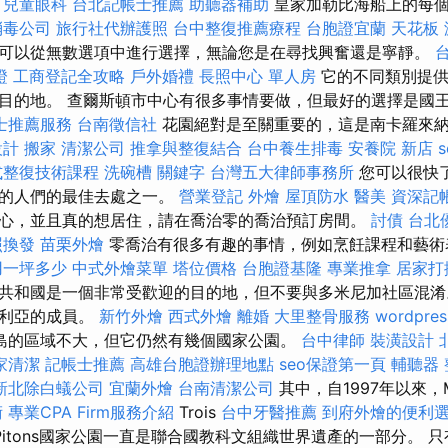
兒童眼科
台北記帳士推薦
助聽器補助
皇家加勒比海船上的每個
消毒公司
旅行社代辦護照
台中整復推薦療程
台胞證宜蘭
天花板 
可以從無數選項中進行選擇，無論您是在尋找興奮還是寧靜。
證
工商登記全攻略
戶外婚禮
長照中心 單人房
它的不同類別提供
目的地。 查爾斯頓市中心有很多事情要做，但最好的選擇是國
士推薦服務
台南徵信社
花園絕對是至關重要的，這是南卡羅來
設計
搬家
清潔公司
推拿與整復結合
台中養生排毒
安養院 新店
式整復技術課程
洗碗槽
關鍵字
台灣五大律師事務所
您可以很快
驗的人們的最佳去處之一。
營業登記
外燴
屋頂防水
醫美
資深記
心，並且真的想居住，請在喬治零的喬治預訂房間。
討債
台北
照換發
苗栗外燴
零喬治有很多有趣的事情，例如烹飪課程和藝
用一坪多少
中式外燴菜單
塔位價格
台胞證基隆
專業推拿
居家打
共和國是一個非常受歡迎的目的地，但不要與多米尼加社區混淆
提利亞的成員。
新竹外燴
西式外燴
離婚
大里整骨服務
wordpres
島的區域不大，但它仍然有幾個國家公園。
台中律師
裝潢設計
家清潔
記帳士推薦
高雄台胞證辦理地點
seo保證第一頁
輔聽器
新北除白蟻公司
宜蘭外燴
台南清潔公司
其中，自1997年以來，M
術
專業CPA Firm服務介紹
Trois
台中牙醫推薦
到府外燴的便利
Pitons國家公園一直是聯合國教科文組織世界遺產的一部分。 