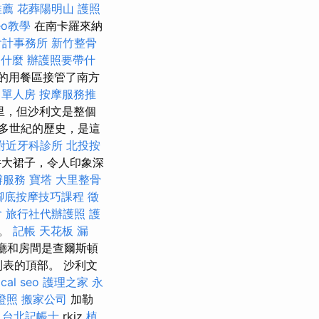
推薦
花葬陽明山
護照
seo教學
在南卡羅來納
會計事務所
新竹整骨
怕什麼
辦護照要帶什
的用餐區接管了南方
 單人房
按摩服務推
里，但沙利文是整個
多世紀的歷史，是這
附近牙科診所
北投按
大裙子，令人印象深
辦服務
寶塔
大里整骨
腳底按摩技巧課程
徵
會
旅行社代辦護照
護
行。
記帳
天花板 漏
廳和房間是查爾斯頓
列表的頂部。 沙利文
ocal seo
護理之家 永
證照
搬家公司
加勒
台北記帳士
rkiz
植