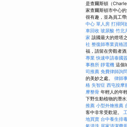
是查爾斯頓（Char
家查爾斯頓市中心的
很有趣，並為員工帶
中心 單人房
打掃阿
車回收
玻尿酸
竹北
家
該國最大的燈塔之一是
社
整復師專業資格
福，請留在旁觀者
專業
快速申請泰國
事務所
靜電機
這個
司推薦
免費律師詢
的美妙之處。
律師
格
失智症
西屯按摩
摩整骨
年輕人的年輕
下野生動植物的潛水
推薦
小型外燴推薦
客中非常受歡迎。
地買賣
台中養生排
氣清洗
居家清潔費