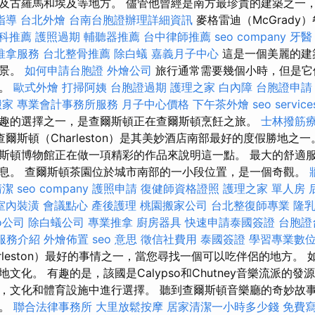
及古羅馬和埃及等地方。 儘管他曾經是南方最珍貴的建築之一
指導
台北外燴
台南台胞證辦理詳細資訊
麥格雷迪（McGrady
科推薦
護照過期
輔聽器推薦
台中律師推薦
seo company
牙醫
推拿服務
台北整骨推薦
除白蟻
嘉義月子中心
這是一個美麗的建
美景。
如何申請台胞證
外燴公司
旅行通常需要幾個小時，但是它
快。
歐式外燴
打掃阿姨
台胞證過期
護理之家
白內障
台胞證申請
搬家
專業會計事務所服務
月子中心價格
下午茶外燴
seo service
趣的選擇之一，是查爾斯頓正在查爾斯頓烹飪之旅。
士林撥筋
查爾斯頓（Charleston）是其美妙酒店南部最好的度假勝地之
斯頓博物館正在做一項精彩的作品來說明這一點。 最大的舒適
息。 查爾斯頓茶園位於城市南部的一小段位置，是一個奇觀。
清潔
seo company
護照申請
復健師資格證照
護理之家 單人房
室內裝潢
會議點心
產後護理
桃園搬家公司
台北整復師專業
隆
o公司
除白蟻公司
專業推拿
廚房器具
快速申請泰國簽證
台胞證
m服務介紹
外燴佈置
seo 意思
徵信社費用
泰國簽證
學習專業數
rleston）最好的事情之一，當您尋找一個可以吃伴侶的地方。
文化。 有趣的是，該國是Calypso和Chutney音樂流派的發
，文化和體育設施中進行選擇。 聽到查爾斯頓音樂廳的奇妙故
奮。
聯合法律事務所
大里放鬆按摩
居家清潔一小時多少錢
免費