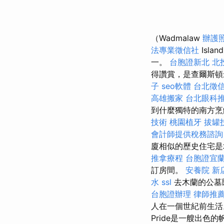
（Wadmalaw
辦護
法專業徵信社
Isl
一。
台胞證新北
北
得讚賞，是查爾斯
子
seo軟體
台北徵
高雄搬家
台北眼科
到什麼獨特的南方烹飪
技術
桃園植牙
拔罐
會計師提供稅務諮詢
廈相似的歷史住宅
推拿療程
台胞證宜
訂房間。
安養院 新
水
ssl
去木蘭的公墓
台胞證辦理
律師推
人在一個世紀前生活。
Pride是一艘出色