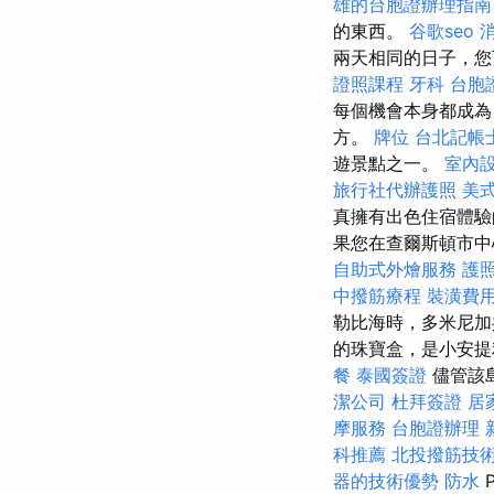
雄的台胞證辦理指南
的東西。
谷歌seo
兩天相同的日子，您
證照課程
牙科
台胞
每個機會本身都成為
方。
牌位
台北記帳
遊景點之一。
室內
旅行社代辦護照
美
真擁有出色住宿體
果您在查爾斯頓市中
自助式外燴服務
護
中撥筋療程
裝潢費
勒比海時，多米尼加
的珠寶盒，是小安
餐
泰國簽證
儘管該
潔公司
杜拜簽證
居
摩服務
台胞證辦理
科推薦
北投撥筋技
器的技術優勢
防水