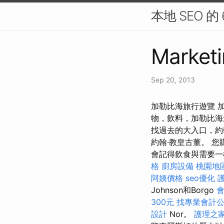
本地 SEO 的
Marketi
Sep 20, 2013
加勒比海旅行遊覽 
物，飲料，加勒比海
找過去的大入口，約
約翰·教皇古董。 
會記得飲食與需要
格
廚房設備
桃園地
阿姨價格
seo優化
Johnson和Borgo
300元
找專業會計
設計
Nor。
護理之家