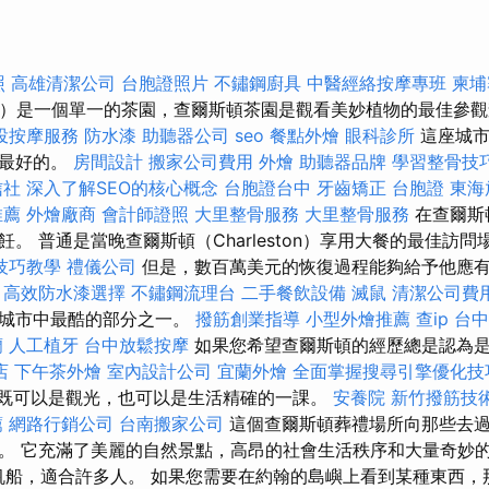
照
高雄清潔公司
台胞證照片
不鏽鋼廚具
中醫經絡按摩專班
柬埔
and）是一個單一的茶園，查爾斯頓茶園是觀看美妙植物的最佳參
投按摩服務
防水漆
助聽器公司
seo
餐點外燴
眼科診所
這座城市
頓最好的。
房間設計
搬家公司費用
外燴
助聽器品牌
學習整骨技
信社
深入了解SEO的核心概念
台胞證台中
牙齒矯正
台胞證
東海
推薦
外燴廠商
會計師證照
大里整骨服務
大里整骨服務
在查爾斯
。 普通是當晚查爾斯頓（Charleston）享用大餐的最佳訪
技巧教學
禮儀公司
但是，數百萬美元的恢復過程能夠給予他應
高效防水漆選擇
不鏽鋼流理台
二手餐飲設備
滅鼠
清潔公司費
是城市中最酷的部分之一。
撥筋創業指導
小型外燴推薦
查ip
台
蘭
人工植牙
台中放鬆按摩
如果您希望查爾斯頓的經歷總是認為
店
下午茶外燴
室內設計公司
宜蘭外燴
全面掌握搜尋引擎優化技
既可以是觀光，也可以是生活精確的一課。
安養院
新竹撥筋技
薦
網路行銷公司
台南搬家公司
這個查爾斯頓葬禮場所向那些去
 它充滿了美麗的自然景點，高昂的社會生活秩序和大量奇妙的食物。
的帆船，適合許多人。 如果您需要在約翰的島嶼上看到某種東西，那就是