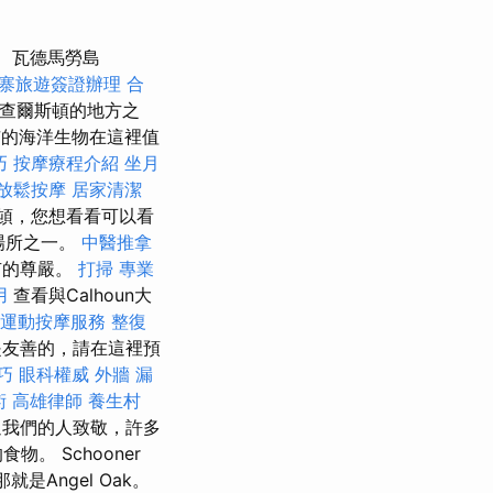
瓦德馬勞島
寨旅遊簽證辦理
合
觀查爾斯頓的地方之
的海洋生物在這裡值
巧
按摩療程介紹
坐月
放鬆按摩
居家清潔
頓，您想看看可以看
問場所之一。
中醫推拿
有的尊嚴。
打掃
專業
用
查看與Calhoun大
中運動按摩服務
整復
是友善的，請在這裡預
巧
眼科權威
外牆 漏
術
高雄律師
養生村
過我們的人致敬，許多
 Schooner
Angel Oak。