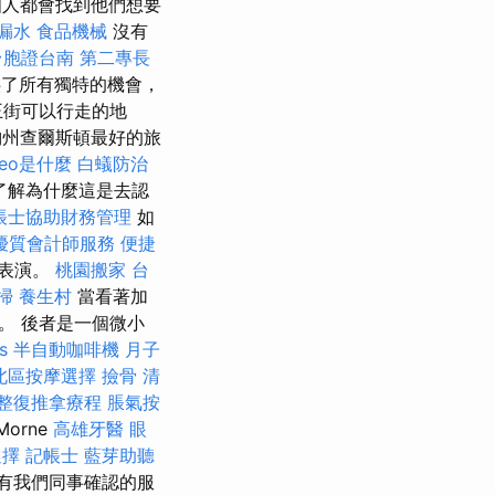
人都會找到他們想要
漏水
食品機械
沒有
台胞證台南
第二專長
了所有獨特的機會，
王街可以行走的地
納州查爾斯頓最好的旅
seo是什麼
白蟻防治
了解為什麼這是去認
帳士協助財務管理
如
優質會計師服務
便捷
術表演。
桃園搬家
台
掃
養生村
當看著加
。 後者是一個微小
s
半自動咖啡機
月子
北區按摩選擇
撿骨
清
整復推拿療程
脹氣按
orne
高雄牙醫
眼
選擇
記帳士
藍芽助聽
只有我們同事確認的服