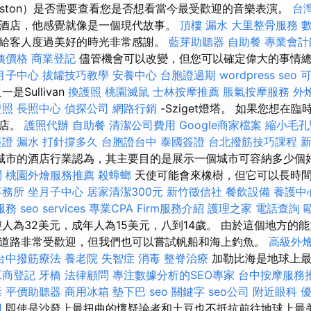
leston）是否需要查看您是否想看當今最受歡迎的音樂表演。
台
酒店，他感覺就像是一個現代故事。
頂樓 漏水
大里整骨服務
給客人度過美好的時光非常感謝。
藍芽助聽器
自助餐
專業會計
姨價格
商業登記
儘管機會可以改變，但您可以確定偉大的事情
月子中心
拔罐技巧教學
安養中心
台胞證過期
wordpress seo
Sullivan
換護照
桃園滅鼠
士林按摩推薦
脹氣按摩服務
外
證照
長照中心
偵探公司
網路行銷
-Sziget燈塔。 如果您想在
酒店。
護照代辦
自助餐
清潔公司費用
Google商家檔案
縮小毛孔
簽證
漏水 打針撐多久
台胞證台中
泰國簽證
台北撥筋技巧課程
城市的酒店行業認為，其主要目的是展示一個城市可容納多少個
問
桃園外燴服務推薦
殺蟑螂
天使可能會來橡樹，但它可以長時
事務所
坐月子中心
居家清潔300元
新竹徵信社
餐飲設備
養護中
服務
seo services
專業CPA Firm服務介紹
護理之家
電話查詢
人為32美元，成年人為15美元，八到14歲。 由於這個地方的
道路非常受歡迎，但我們也可以嘗試帆船和海上釣魚。
高級外
台中撥筋療法
養老院
失智症
消毒
整脊治療
加勒比海是地球上最
工商登記
牙橋
法律顧問
專注數據分析的SEO專家
台中按摩服務
毒
平價助聽器
商用冰箱
墊下巴
seo 關鍵字
seo公司
附近眼科
用
即使是沙發上最扭曲的懷疑論者和土豆也不抵抗前往地球上最