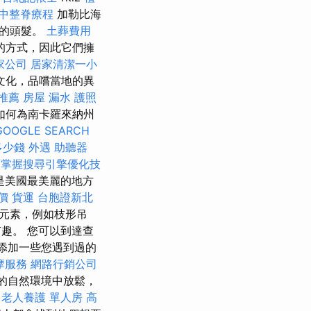
中整脊療程
加勒比海
華的頭髮。
土葬費用
的方式，因此它們擁
家公司
居家清潔一小
富文化，品嚐當地的異
推薦
房屋 漏水
護照
如何為南卡羅來納州
GOOGLE SEARCH
多少錢
外遇
助聽器
面掌握搜尋引擎優化技
是美國最美麗的地方
價
貨運
台胞證新北
元素，例如枝形吊
趣。 您可以到達查
，並添加一些您遇到過的
摩服務
網路行銷公司
的自然環境中放鬆，
老人養護 單人房
高