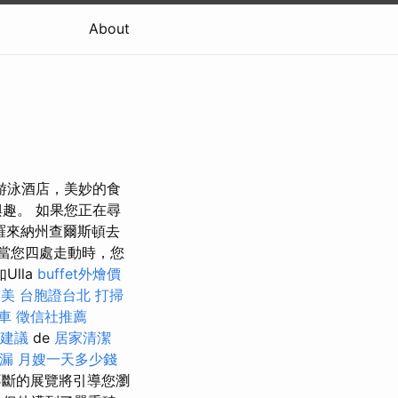
About
游泳酒店，美妙的食
趣。 如果您正在尋
羅來納州查爾斯頓去
 當您四處走動時，您
lla
buffet外燴價
醫美
台胞證台北
打掃
車
徵信社推薦
化建議
de
居家清潔
漏
月嫂一天多少錢
不斷的展覽將引導您瀏