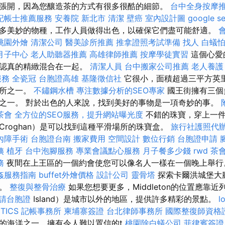
張開，因為您釀造茶的方式有很多很酷的細節。
台中全身按摩
記帳士推薦服務
安養院 新北市
清潔
壁癌
室內設計圖
google 
多美妙的物種，工作人員做得出色，以確保它們盡可能舒適。
桃園外燴
清潔公司
醫美診所推薦
推拿證照考試準備
找人
白蟻
月子中心
老人助聽器推薦
高雄律師推薦
按摩學徒實習
這個心愛
與認真的精緻混合在一起。
清潔人員
台中搬家公司推薦
老人養護
服務
全瓷冠
台胞證高雄
基隆徵信社
它很小，面積超過三平方英
場所之一。
不鏽鋼水槽
專注數據分析的SEO專家
國王街擁有三個
之一。 對於出色的人來說，找到美好的事物是一項奇妙的事。
茶會
全方位的SEO服務，提升網站曝光度
不錯的珠寶，穿上一件
Croghan）是可以找到這種平滑場所的珠寶盒。
旅行社護照代
內障手術
台胞證台南
搬家費用
空間設計
數位行銷
台胞證申請
姨
植牙
台中泡腳服務
專業會議點心服務
月子餐多少錢
rwd
茶
務
夜間在上王區的一個約會使您可以像名人一樣在一個晚上舉
姦服務指南
buffet外燴價格
設計公司
靈骨塔
探索卡爾洪城堡大
一。
整復與整骨治療
如果您想要更多，Middleton的位置應靠近
請台胞證
Island）是城市以外的地區，提供許多精彩的景點。
l
TICS
記帳事務所
柬埔寨簽證
台北律師事務所
國際整復師資格
的海洋之一，擁有令人難以置信的t
桃園除白蟻公司
菲律賓簽證