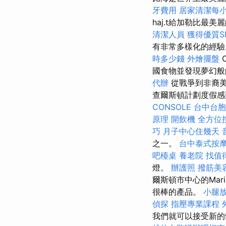
牙費用
居家清潔每
haj.t給加勒比
清潔人員
獲得優質S
有非常多樣化的經
時多少錢
外燴擺盤
國食物並發現夢幻
代辦
從戰爭到非裔美
查爾斯頓計劃度假感
CONSOLE
台中台胞
原理
開飲機
全方位
巧
月子中心住幾天
之一。
台中泰式按
吧檯桌
養老院
找值得
燈。
辦護照
撥筋美
爾斯頓市中心的Mari
很棒的產品。
小腿
偵探
指壓專業課程
我們就可以接受新的