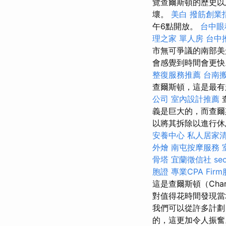
覽查爾斯頓的歷史以
壞。
美白
撥筋創業
午6點開放。
台中眼
理之家 單人房
台中
市無可爭議的南部
會感覺到時間會更
整復服務推薦
台南
查爾斯頓，這是最有
公司
室內設計推薦
義是巨大的，而查爾
以將其拆除以進行休
安養中心
私人居家
外燴
南屯按摩服務
骨塔
宜蘭徵信社
se
胞證
專業CPA Fir
這是查爾斯頓（Cha
對值得花時間發現當地
我們可以從許多計劃
的，這更加令人振