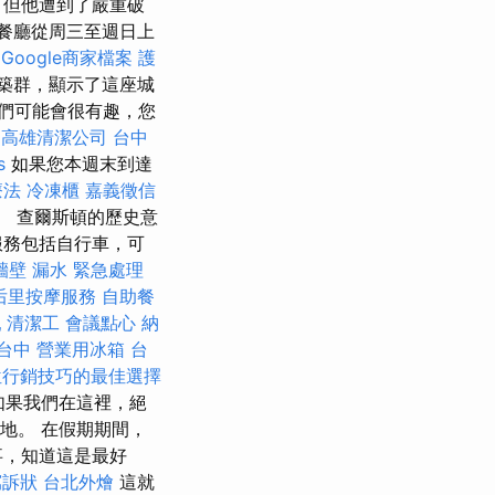
，但他遭到了嚴重破
）餐廳從周三至週日上
Google商家檔案
護
築群，顯示了這座城
們可能會很有趣，您
高雄清潔公司
台中
s
如果您本週末到達
療法
冷凍櫃
嘉義徵信
一。 查爾斯頓的歷史意
服務包括自行車，可
牆壁 漏水 緊急處理
后里按摩服務
自助餐
乳
清潔工
會議點心
納
台中
營業用冰箱
台
位行銷技巧的最佳選擇
 如果我們在這裡，絕
源地。 在假期期間，
事，知道這是最好
寫訴狀
台北外燴
這就