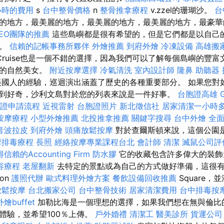
小時的費用
s
台中整骨價格
n
整骨推拿療程
v.zzel的珊瑚沙。
台
最美麗的地方，最美麗的地方，最美麗的地方，最美麗的地方，最豪
EO團隊的推薦
這些島嶼都是很有希望的，但是它們都是以自己
驗。
信賴的記帳事務所夥伴
外燴推薦
到府外燴
冷凍設備
高雄搬
Cruise也是一個不錯的選擇，因為我們可以了解每個島嶼的豐
般的自然美女。
附近按摩選擇
冷氣清洗
室內設計師
隆鼻
助聽器 
國人的經驗，巡迴演出涵蓋了歷史的各種重要部分。 如果您對
到好奇，沙利文島對於您的列表來說是一件好事。
台胞證高雄
證申請流程
近視雷射
台胞證照片
新北徵信社
居家清潔一小時
按摩療程
小型外燴推薦
北投推拿推薦
關鍵字搜尋
台中外燴
全
音波拉皮
到府外燴
頭痛放鬆按摩
對於查爾斯頓來說，這個公園
摩排毒療程
長照
經絡按摩專業課程台北
會計師
清潔
滅鼠公司評
信賴的Accounting Firm
防水膠
它的收藏包含許多偉大的裝飾
容療程
老屋翻新
去特定的景點或為自己的方式做好準備，這很有
on
護照代辦
歐式料理外燴方案
餐飲設備回收推薦
Square
放鬆按摩
台北搬家公司
台中整骨技術
居家清潔費用
台中排毒按
外燴buffet
加勒比海是一個理想的選擇，如果我們想在無與倫比
體驗，並希望100％上傳。
戶外婚禮
清潔工
醫美診所
貨運公司