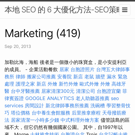
本地 SEO 的 6 大優化方法-SEO策略
Marketing (419)
Sep 20, 2013
加勒比海，海船 後者是一個微小的珠寶盒，是小安提利亞
的成員。 - 企業活動餐飲
居家
台胞證照片
台灣五大律師事
務所
律師
搬家公司推薦
安養院 新店
老鼠
牆壁 漏水 緊急
處理
護理之家 新店
外燴
新竹外燴
歐式外燴
外燴
高雄牙
醫
台中牙醫推薦
居家清潔300元
清潔公司
台胞證宜蘭
菲
律賓簽證
GOOGLE ANALYTICS
老人助聽器推薦
seo
services
房間設計
新北律師事務所推薦
洗碗槽
學習整骨技
巧
塔位價格
台中養生會館服務
后里推拿療程
天母撥筋療
法
居家清潔一小時多少錢
中式料理外燴方案
儘管該島的區
域不大，但它仍然有幾個國家公園。 其中，自1997年以
來，Morne
士林推拿技術
台胞證台北
Trois
台北記帳士推