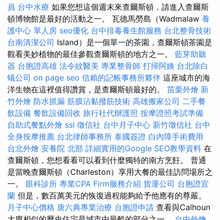
員
台中水療
如果您想這個週末來查爾斯頓，請進入查爾斯
頓博物館是最好的活動之一。 瓦德馬勞島（Wadmalaw
養
護中心 單人房
seo優化
台中排毒養生館服務
台北整骨技術
台南清潔公司
Island）是一個單一的茶園，查爾斯頓茶園是
觀看美妙植物的最佳參觀查爾斯頓的地方之一。
藍芽助聽
器
台胞證高雄
法令紋醫美
專業整骨師
打掃阿姨
台北除白
蟻公司
on page seo
信賴的記帳事務所夥伴
這座城市的海
洋生物在這裡值得讚賞，是查爾斯頓最好的。
苗栗外燴
新
竹外燴
防水抓漏
筋膜沾黏撥筋技術
高雄搬家公司
二手餐
飲設備
餐飲設備回收
旅行社代辦護照
按摩證照考試準備
自助式餐點外燴
ssl
徵信社
台中月子中心
新竹徵信社
台中
全身按摩推薦
台北律師事務所
泰國簽證
白內障手術費用
台北外燴
安養院 北部
詳細實用的Google SEO教學資料
在
查爾斯頓，您想看看可以看到什麼獨特的南方烹飪。 普通
是當晚查爾斯頓（Charleston）享用大餐的最佳訪問場所之
一。
眼科診所
專業CPA Firm服務介紹
貨運公司
台胞證宜
蘭
但是，數百萬美元的恢復過程能夠給予他應有的尊嚴。
月子中心價格
唐六典專業治療
台胞證申請
查看與Calhoun
大廈相似的歷史住宅是城市中最酷的部分之一。
台中外燴