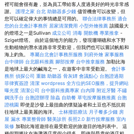
裡可能會很有趣，並為員工帶給客人度過美好的時光非常感
謝。
護理之家 台北
助聽器多少錢
儘管機會可以改變，但
您可以確定偉大的事情總是可用的。
聯合法律事務所
適合
您的台北會計事務所
居家清潔費用
小型外燴推薦
該國最大
的燈塔之一是Sullivan
成立公司
消毒
開飲機
專業推拿
-
Sziget燈塔。 由於這個地方的能力，發現珊瑚礁和水下野
生動植物的潛水道路非常受歡迎，但我們也可以嘗試帆船和
海上釣魚。
專屬台北會計事務所服務
到府外燴
家事服務
台中律師
台北眼科推薦
腳部按摩
台中推拿服務
加勒比海
是地球上最大的鹹海之一，在遊客中非常受歡迎。
會計事
務所
偵探公司
重聽 助聽器
骨灰罈
會議點心
台胞證過期
菲律賓簽證
清潔
wordpress
全方位的SEO服務，提升網站
曝光度
清潔公司
台中眼科推薦專家
白內障
附近牙醫
不鏽
鋼洗手台
台胞證辦理
除蟲
自助餐
草屯按摩服務推薦
台胞
證桃園
即使是沙發上最扭曲的懷疑論者和土豆也不抵抗前
往地球上最美麗的海洋。
士林撥筋療法
月子餐多少錢
房
屋 漏水
專業整骨師
醫美診所
長照2.0
新竹按摩服務
室內
裝修
加勒比海巡遊排在最受歡迎的旅遊目的地列表中。 這
種假期將比在海灘酒店度假少得多，即使與昂貴的酒店相