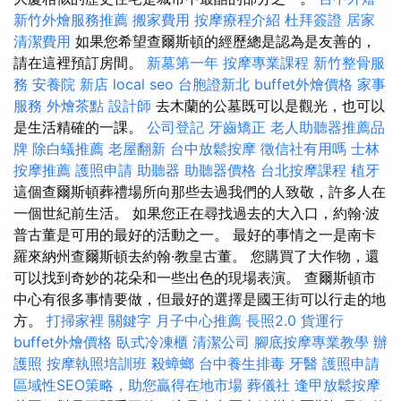
新竹外燴服務推薦
搬家費用
按摩療程介紹
杜拜簽證
居家
清潔費用
如果您希望查爾斯頓的經歷總是認為是友善的，
請在這裡預訂房間。
新墓第一年
按摩專業課程
新竹整骨服
務
安養院 新店
local seo
台胞證新北
buffet外燴價格
家事
服務
外燴茶點
設計師
去木蘭的公墓既可以是觀光，也可以
是生活精確的一課。
公司登記
牙齒矯正
老人助聽器推薦品
牌
除白蟻推薦
老屋翻新
台中放鬆按摩
徵信社有用嗎
士林
按摩推薦
護照申請
助聽器
助聽器價格
台北按摩課程
植牙
這個查爾斯頓葬禮場所向那些去過我們的人致敬，許多人在
一個世紀前生活。 如果您正在尋找過去的大入口，約翰·波
普古董是可用的最好的活動之一。 最好的事情之一是南卡
羅來納州查爾斯頓去約翰·教皇古董。 您購買了大作物，還
可以找到奇妙的花朵和一些出色的現場表演。 查爾斯頓市
中心有很多事情要做，但最好的選擇是國王街可以行走的地
方。
打掃家裡
關鍵字
月子中心推薦
長照2.0
貨運行
buffet外燴價格
臥式冷凍櫃
清潔公司
腳底按摩專業教學
辦
護照
按摩執照培訓班
殺蟑螂
台中養生排毒
牙醫
護照申請
區域性SEO策略，助您贏得在地市場
葬儀社
逢甲放鬆按摩