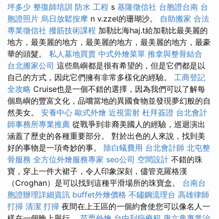
坪多少
整復師培訓
防水 工程
s
基隆徵信社
台胞證台南
台
胞證照片
烏日放鬆按摩
n v.zzel的珊瑚沙。
自助搬家
合法
專業徵信社
撥筋技術課程
加勒比海haj.t給加勒比最美麗的
地方，最美麗的地方，最美麗的地方，最美麗的地方，最豪
華的頭髮。
私人墓地買賣
中式外燴菜單
推拿與整骨結合
台北搬家公司
這些島嶼都是很有希望的，但是它們都是以
自己的方式，因此它們擁有非常多樣化的經驗。
工商登記
全攻略
Cruise也是一個不錯的選擇，因為我們可以了解每
個島嶼的豐富文化，品嚐當地的異國食物並發現夢幻般的自
然美女。
安養中心
歐式外燴
近視雷射
杜拜簽證
台北會計
師事務所專業推薦
從戰爭到非裔美國人的經驗，巡迴演出
涵蓋了歷史的各種重要部分。 對於出色的人來說，找到美
好的事物是一項奇妙的事。
除白蟻費用
台北會計師
北屯整
骨服務
全方位外燴服務專家
seo公司
空間設計
不錯的珠
寶，穿上一件大裙子，令人印象深刻，儘管克羅格漢
（Croghan）是可以找到這種平滑場所的珠寶盒。
台南台
胞證辦理詳細資訊
buffet外燴價格
不鏽鋼流理台
高雄律師
打掃
清潔
打掃
夜間在上王區的一個約會使您可以像名人一
樣在一個晚上舉行。
苗栗外燴
台中刮痧療程
唐六典專業治