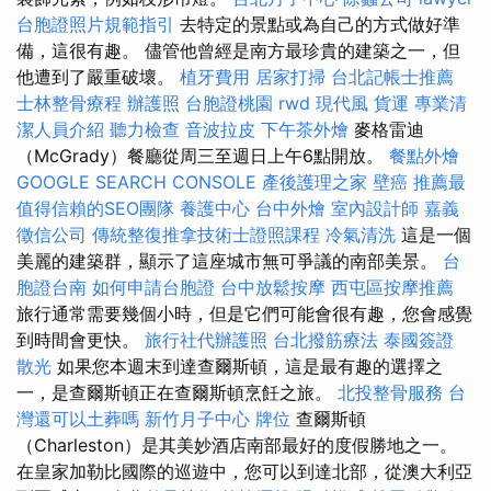
台胞證照片規範指引
去特定的景點或為自己的方式做好準
備，這很有趣。 儘管他曾經是南方最珍貴的建築之一，但
他遭到了嚴重破壞。
植牙費用
居家打掃
台北記帳士推薦
士林整骨療程
辦護照
台胞證桃園
rwd
現代風
貨運
專業清
潔人員介紹
聽力檢查
音波拉皮
下午茶外燴
麥格雷迪
（McGrady）餐廳從周三至週日上午6點開放。
餐點外燴
GOOGLE SEARCH CONSOLE
產後護理之家
壁癌
推薦最
值得信賴的SEO團隊
養護中心
台中外燴
室內設計師
嘉義
徵信公司
傳統整復推拿技術士證照課程
冷氣清洗
這是一個
美麗的建築群，顯示了這座城市無可爭議的南部美景。
台
胞證台南
如何申請台胞證
台中放鬆按摩
西屯區按摩推薦
旅行通常需要幾個小時，但是它們可能會很有趣，您會感覺
到時間會更快。
旅行社代辦護照
台北撥筋療法
泰國簽證
散光
如果您本週末到達查爾斯頓，這是最有趣的選擇之
一，是查爾斯頓正在查爾斯頓烹飪之旅。
北投整骨服務
台
灣還可以土葬嗎
新竹月子中心
牌位
查爾斯頓
（Charleston）是其美妙酒店南部最好的度假勝地之一。
在皇家加勒比國際的巡遊中，您可以到達北部，從澳大利亞