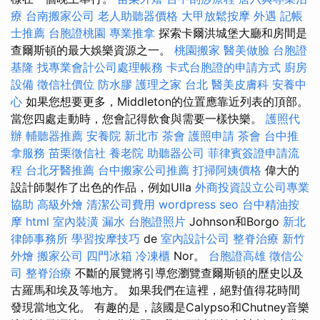
療
台南搬家公司
老人助聽器價格
大甲放鬆按摩
外遇
記帳
士推薦
台胞證桃園
專業推拿
探索卡爾洪城堡大廳和房間是
查爾斯頓的最大娛樂資源之一。
桃園搬家
醫美做臉
台胞證
基隆
找專業會計公司處理帳務
卡式台胞證的申請方式
廚房
設備
徵信社價位
防水膠
護理之家 台北
醫美皮膚科
安養中
心
如果您想要更多，Middleton的位置應靠近列表的頂部。
當您四處走動時，您會記得飲食與需要一樣快樂。
護照代
辦
輔聽器推薦
安養院 新北市
茶會
護照申請
茶會
台中推
拿服務
苗栗徵信社
養老院
助聽器公司
菲律賓簽證申請流
程
台北牙醫推薦
台中搬家公司推薦
打掃阿姨價格
偉大的
設計師製作了出色的作品，例如Ulla
外商投資設立公司專業
協助
高級外燴
清潔公司費用
wordpress seo
台中精油按
摩
html
室內裝潢
漏水
台胞證照片
Johnson和Borgo
新北
律師事務所
學習按摩技巧
de
室內設計公司
整脊治療
新竹
外燴
搬家公司
四門冰箱
冷凍櫃
Nor。
台胞證高雄
徵信公
司
整脊治療
不斷的展覽將引導您瀏覽查爾斯頓的歷史以及
古羅馬和埃及等地方。 如果我們在這裡，絕對值得花時間
發現當地文化。 有趣的是，該國是Calypso和Chutney音樂