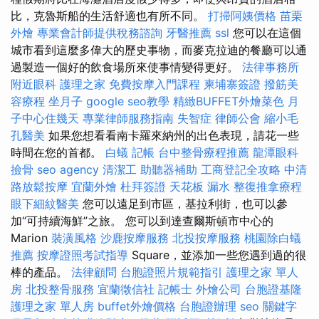
比，克魯斯船的生活舒適也有所不同。
打掃阿姨價格
苗栗
外燴
專業會計師提供稅務諮詢
牙醫推薦
ssl
您可以在這個
城市看到這麼多偉大的歷史事物，而麥克拉迪的餐廳可以通
過製造一個好的飲食場所來使事情變得更好。
法律事務所
附近眼科
護理之家
免費按摩入門課程
柬埔寨簽證
撥筋美
容療程
坐月子
google seo教學
精緻BUFFET外燴菜色
月
子中心住幾天
專業律師服務指南
失智症
律師公會
縮小毛
孔醫美
如果您想看看南卡羅來納州的出色表現，請花一些
時間在您的首都。
白蟻
記帳
台中整骨療程推薦
龍潭眼科
撿骨
seo agency
清潔工
助聽器補助
工商登記全攻略
中清
路放鬆按摩
宜蘭外燴
杜拜簽證
天花板 漏水
整復推拿療程
眼下細紋醫美
您可以遠足到市區，基拉利街，也可以參
加“可持續海鮮”之旅。 您可以到達查爾斯頓市中心的
Marion
裝潢風格
沙鹿按摩服務
北投按摩服務
桃園除白蟻
推薦
按摩證照考試指導
Square，並添加一些您遇到過的很
棒的產品。
法律顧問
台胞證照片規範指引
護理之家 單人
房
北投整骨服務
宜蘭徵信社
記帳士
外燴公司
台胞證基隆
護理之家 單人房
buffet外燴價格
台胞證辦理
seo 關鍵字