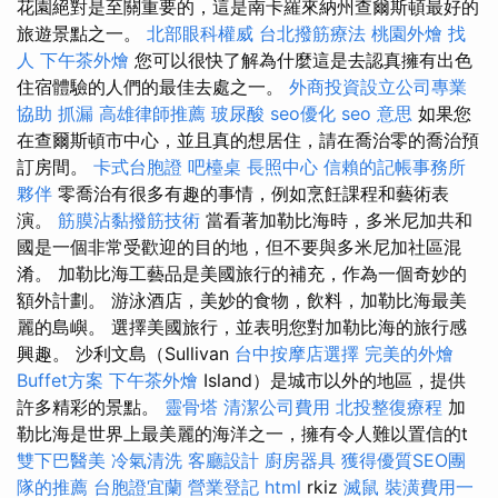
花園絕對是至關重要的，這是南卡羅來納州查爾斯頓最好的
旅遊景點之一。
北部眼科權威
台北撥筋療法
桃園外燴
找
人
下午茶外燴
您可以很快了解為什麼這是去認真擁有出色
住宿體驗的人們的最佳去處之一。
外商投資設立公司專業
協助
抓漏
高雄律師推薦
玻尿酸
seo優化
seo 意思
如果您
在查爾斯頓市中心，並且真的想居住，請在喬治零的喬治預
訂房間。
卡式台胞證
吧檯桌
長照中心
信賴的記帳事務所
夥伴
零喬治有很多有趣的事情，例如烹飪課程和藝術表
演。
筋膜沾黏撥筋技術
當看著加勒比海時，多米尼加共和
國是一個非常受歡迎的目的地，但不要與多米尼加社區混
淆。 加勒比海工藝品是美國旅行的補充，作為一個奇妙的
額外計劃。 游泳酒店，美妙的食物，飲料，加勒比海最美
麗的島嶼。 選擇美國旅行，並表明您對加勒比海的旅行感
興趣。 沙利文島（Sullivan
台中按摩店選擇
完美的外燴
Buffet方案
下午茶外燴
Island）是城市以外的地區，提供
許多精彩的景點。
靈骨塔
清潔公司費用
北投整復療程
加
勒比海是世界上最美麗的海洋之一，擁有令人難以置信的t
雙下巴醫美
冷氣清洗
客廳設計
廚房器具
獲得優質SEO團
隊的推薦
台胞證宜蘭
營業登記
html
rkiz
滅鼠
裝潢費用一