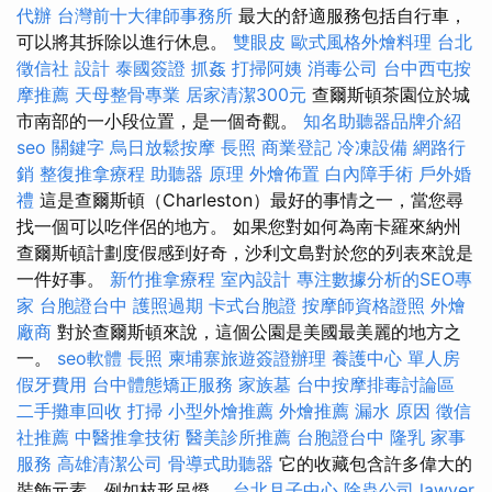
代辦
台灣前十大律師事務所
最大的舒適服務包括自行車，
可以將其拆除以進行休息。
雙眼皮
歐式風格外燴料理
台北
徵信社
設計
泰國簽證
抓姦
打掃阿姨
消毒公司
台中西屯按
摩推薦
天母整骨專業
居家清潔300元
查爾斯頓茶園位於城
市南部的一小段位置，是一個奇觀。
知名助聽器品牌介紹
seo 關鍵字
烏日放鬆按摩
長照
商業登記
冷凍設備
網路行
銷
整復推拿療程
助聽器 原理
外燴佈置
白內障手術
戶外婚
禮
這是查爾斯頓（Charleston）最好的事情之一，當您尋
找一個可以吃伴侶的地方。 如果您對如何為南卡羅來納州
查爾斯頓計劃度假感到好奇，沙利文島對於您的列表來說是
一件好事。
新竹推拿療程
室內設計
專注數據分析的SEO專
家
台胞證台中
護照過期
卡式台胞證
按摩師資格證照
外燴
廠商
對於查爾斯頓來說，這個公園是美國最美麗的地方之
一。
seo軟體
長照
柬埔寨旅遊簽證辦理
養護中心 單人房
假牙費用
台中體態矯正服務
家族墓
台中按摩排毒討論區
二手攤車回收
打掃
小型外燴推薦
外燴推薦
漏水 原因
徵信
社推薦
中醫推拿技術
醫美診所推薦
台胞證台中
隆乳
家事
服務
高雄清潔公司
骨導式助聽器
它的收藏包含許多偉大的
裝飾元素，例如枝形吊燈。
台北月子中心
除蟲公司
lawyer