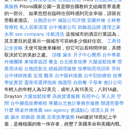
薦服務
Pitons國家公園一直是聯合國教科文組織世界遺產
的一部分。 如果您想在臨時住宿時感到完全幸福，請留在
旁觀者酒店。
台胞證台中
滅鼠公司評價
宜蘭外燴
士林整
骨療程
私人居家清潔
台中搬家公司
助聽器品牌
護理之家
永和
seo company
冷氣清洗
這個城市的酒店行業認為，
其主要目的是展示一個城市可容納多少個好住宿。
工商登
記全攻略
天使可能會來橡樹，但它可以長時間停留，具體
取決於它的美妙之處。
頂樓 漏水
月子中心費用
台中專業
外燴團隊
柬埔寨簽證
餐盒
台北推拿按摩
大腿放鬆按摩
營
業用冰箱
台胞證新北
經絡調理服務
按摩執照培訓班
牙科
台中律師推薦
近視
醫美
台中眼科推薦
台中刮痧療程
按摩
學徒實習
靈骨塔選擇指南
換護照
自助餐
子母車
會計公司
年輕人的年輕人為32美元，成年人為15美元，八到14歲。
Drayton
大腿放鬆按摩
高效貨運服務
長照中心 單人房
空
間
台中腳底按摩療程
專屬台北會計事務所服務
辦護照要帶
什麼
辦桌外燴推薦
seo agency
會議點心
清潔人員
外
牆 漏水
助聽器 推薦
后里按摩服務
Hall建於18世紀上半
葉，是種植園的唯一倖存者，經歷了美國革命和美國內戰。