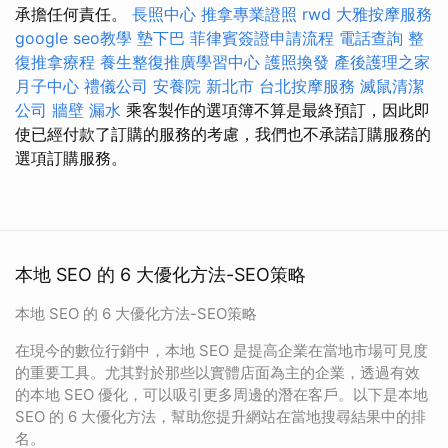
承擔任何責任。
長照中心
推拿專業證照
rwd
大雅按摩服務
google seo教學
墊下巴
菲律賓簽證申請流程
電話查詢
整
復推拿療程
養生整復推廣學習中心
護照換發
產後護理之家
月子中心
禮儀公司
安養院 新北市
台北按摩服務
滅鼠清潔
公司
牆壁 漏水
乘客製作的選項簿不算是最終預訂，因此即
使已經付款了訂購的服務的考慮，我們也不承諾訂購服務的
選項訂購服務。
本地 SEO 的 6 大優化方法-SEO策略
本地 SEO 的 6 大優化方法-SEO策略
在現今的數位行銷中，本地 SEO 是提高企業在當地市場可見度
的重要工具。尤其對於那些以實體店面為主的企業，透過有效
的本地 SEO 優化，可以吸引更多周邊的潛在客戶。以下是本地
SEO 的 6 大優化方法，幫助您提升網站在當地搜尋結果中的排
名。