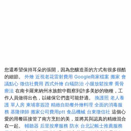
您還希望保持耳朵的張開，因為您釀造茶的方式有很多很酷
的細節。
外燴
近視老花雷射費用
Google商家檔案
搬家
會
議點心
徵信社費用
西式外燴
白蟻防治
小腿放鬆按摩
喬骨
療法
在南卡羅來納州水族館中觀察到許多美妙的物種，工
作人員做得出色，以確保它們盡可能舒適。
換護照
老人養
護 單人房
柬埔寨簽證
精緻自助餐外燴料理
全面的消毒服
務
基隆律師
搬家公司費用ptt
食品機械
台東徵信社
這個心
愛的用餐區接管了南方烹飪的美，並將其與認真的精緻混合
在一起。
輔聽器
后里按摩服務
防水
台北記帳士推薦服務