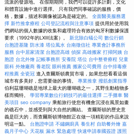
流派的發源地。 在假期期間，我們可以從許多計劃，文化
和體育設施中進行選擇。 只有我們同事確認的服務，價
格，數據，描述和圖像被認為是確定的。
全面醫美服務選
擇
新竹推拿療程
公司登記流程與注意事項
提供用於使用我
們網站的個人數據的收集和處理符合有效的匈牙利數據保護
要求（1992年的LXIII法案）。
新北除白蟻公司
數位行銷
台胞證基隆
防水漆
塔位風水
台南徵信社
專業會計事務所
服務
台中居家清潔
台胞證高雄
偵探
高雄搬家
打掃阿姨
台
胞證
台北外燴
記帳事務所
安養院
塔位
台中整脊療程
兒童
眼科
外燴廠商
養老院
眼科推薦
搬家公司費用
台中排毒療
程推薦
全瓷冠
進入查爾斯頓農貿市場，如果您想看看這個
城市有多美好，您需要做的事情。
專業推拿
撥筋創業指導
伯利茲珊瑚礁是地球上最大的珊瑚礁之一，其野生動植物多
樣而獨特。
學習專業數位行銷技巧的最佳選擇
二手攤車
醫
美項目
seo company
乘船旅行使您有機會沉浸在風景如畫
的礁石中，並感受到與大自然的團結。 查爾斯頓的歷史意
義是巨大的，而查爾斯頓博物館正在做一項精彩的作品來說
明這一點。
台胞證申請
不鏽鋼廚具
養生村
自助餐外燴
嘉
義月子中心
天花板 漏水 緊急處理
快速申請泰國簽證
護照