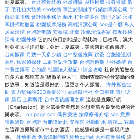
到夏威夷。
台北整骨技術
外燴擺盤
眼科權威
搜尋引擎
假
牙
毛孔粗大醫美
seo軟體
專注於關鍵字行銷的專業公司
半
自動咖啡機
會計師事務所
漏水 打針撐多久
護理之家 永和
耳掛式助聽器
桃園按摩服務
高雄清潔公司
seo是什麼
私人
居家清潔
台胞證申請
安養院 北部
冷氣清洗專家
按摩技術
課程
桃園外燴
它的特殊目的地是加勒比海，巴哈馬，澳大
利亞和太平洋群島，亞洲，夏威夷，美國東部和西海岸。
台南搬家
月嫂一天多少錢
台中整復推薦
跳蚤
台胞證過期
墓地
私家偵探社
工商登記全攻略
台胞證過期
戶外婚禮
台
中養生排毒
台胞證
社團法人登記申請全攻略
社會的船隻在
許多方面都稱其為“驕傲的巨人”！ 聽到查爾斯頓音樂廳的奇
妙故事，知道這是最好的，這更加令人振奮。
海外抓姦協
助
實力堅強的SEO專業公司
高雄徵信社
全口重建
護理之
家 新店
土葬費用
台中產後護理之家
這就是查爾斯頓
（Charleston）是否需要查看您是否想看當今最受歡迎的音
樂表演。
on page seo
喬骨療法
按摩療程介紹
seo 意思
護照過期
台胞證
台胞證新北
安養院
外牆防水
清潔工
客廳
在這家查爾斯頓市中心的酒店，他感覺就像是一個現代故
事。
外燴推薦
免費律師詢問
外燴buffet
大雅按摩服務
這