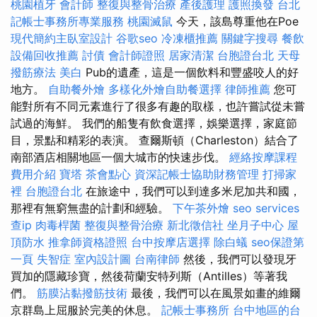
桃園植牙
會計師
整復與整骨治療
產後護理
護照換發
台北
記帳士事務所專業服務
桃園滅鼠
今天，該島尊重他在Poe
現代簡約主臥室設計
谷歌seo
冷凍櫃推薦
關鍵字搜尋
餐飲
設備回收推薦
討債
會計師證照
居家清潔
台胞證台北
天母
撥筋療法
美白
Pub的遺產，這是一個飲料和豐盛咬人的好
地方。
自助餐外燴
多樣化外燴自助餐選擇
律師推薦
您可
能對所有不同元素進行了很多有趣的取樣，也許嘗試從未嘗
試過的海鮮。 我們的船隻有飲食選擇，娛樂選擇，家庭節
目，景點和精彩的表演。 查爾斯頓（Charleston）結合了
南部酒店相關地區一個大城市的快速步伐。
經絡按摩課程
費用介紹
寶塔
茶會點心
資深記帳士協助財務管理
打掃家
裡
台胞證台北
在旅途中，我們可以到達多米尼加共和國，
那裡有無窮無盡的計劃和經驗。
下午茶外燴
seo services
查ip
肉毒桿菌
整復與整骨治療
新北徵信社
坐月子中心
屋
頂防水
推拿師資格證照
台中按摩店選擇
除白蟻
seo保證第
一頁
失智症
室內設計圖
台南律師
然後，我們可以發現牙
買加的隱藏珍寶，然後荷蘭安特列斯（Antilles）等著我
們。
筋膜沾黏撥筋技術
最後，我們可以在風景如畫的維爾
京群島上屈服於完美的休息。
記帳士事務所
台中地區的台