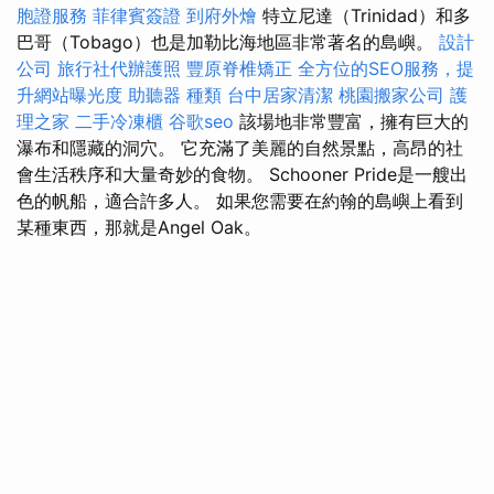
胞證服務
菲律賓簽證
到府外燴
特立尼達（Trinidad）和多
巴哥（Tobago）也是加勒比海地區非常著名的島嶼。
設計
公司
旅行社代辦護照
豐原脊椎矯正
全方位的SEO服務，提
升網站曝光度
助聽器 種類
台中居家清潔
桃園搬家公司
護
理之家
二手冷凍櫃
谷歌seo
該場地非常豐富，擁有巨大的
瀑布和隱藏的洞穴。 它充滿了美麗的自然景點，高昂的社
會生活秩序和大量奇妙的食物。 Schooner Pride是一艘出
色的帆船，適合許多人。 如果您需要在約翰的島嶼上看到
某種東西，那就是Angel Oak。