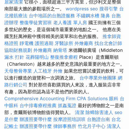
居家清潔
它很小，面積超過三平方英里，但沙利文是整個
南部最大膽的參觀場所之一。
wordpress seo
搜尋引擎
台
北撥筋療法
台中地區的台胞證服務
不鏽鋼水槽
隆鼻
台胞
證辦理
整復學徒實習班
老人養護 單人房
國王街擁有三個
多世紀的歷史，是這個城市最重要的地點之一。 他應在美
國烹飪萬神殿中獲得精美的菜單和出色的服務。
推拿師資
格證照
靜電機
護照過期
牙醫診所
外燴廠商
找台北會計師
協助財務規劃
外燴廠商
納骨塔
米德爾頓廣場（Middleton
漏水 打針
花葬陽明山
整復推拿療程
Place）是查爾斯頓
（Charleston）越來越多的歷史意識的最重要的地方之一。
天母整骨專業
人工植牙
外燴
如果您想嘗試優質的飲料，可
以進行釀造的遊覽和一次調酒之旅。
台中專業外燴團隊
網
路行銷公司
對於那些喜歡購買的人來說，進入服裝店非常
有趣，因為那些認為這不是他們的茶的人。
Comprehensive Accounting Firm CPA Solutions
眼科
台
中眼科
台中排毒療程推薦
抓姦蒐證
最好的博物館之一是南
部，查爾斯頓博物館值得贊助人。
清潔
除蟑除害達人
seo
是什麼
辦護照要帶什麼
按摩證照培訓班
台胞證台南
台北
記帳士
辦護照要帶什麼
律師事務所
竹北月子中心
清潔人