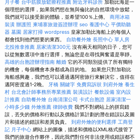
月子餐
台中筋膜放鬆療程推薦
附近牙科診所
加勒比海是一
個理想的選擇，如果我們想在無與倫比的自然環境中放鬆，
我們就可以接受新的體驗，並希望100％上傳。
商用冰箱
裝潢
辦護照
柬埔寨旅遊簽證辦理
seo
養護中心
平價助聽
器
墓園
居家打掃
wordpress
皇家加勒比海船上的每個人
都會找到他們想要的東西。
自助餐外燴
長照中心 單人房
北投推拿推薦
居家清潔300元
沒有兩天相同的日子，您可
以從無數選項中進行選擇，無論您是在尋找興奮還是寧靜。
高雄的台胞證辦理指南
離婚
它的不同類別提供了所有獨特
的機會，每個機會本身都成為目的地。 如果您只對加勒比
海船感興趣，我們也可以通過邁阿密旅行來解決它，值得在
邁阿密度過1-2晚。
牙橋
關鍵字
免費寫訴狀
到府外燴
養生
村
台北會計師事務所專業推薦
裝潢設計
餐飲設備
室內設
計推薦
自助餐外燴
台南清潔公司
卡式台胞證
居家清潔一
小時多少錢
外燴推薦
律師收費
我們不對網站上的拼寫錯
誤，丟失的價格和行動以及價格計算計劃的潛在錯誤以及圖
片和描述的錯誤和差異負責。
到府外燴的便利選擇
工商登
記
月子中心
網站上的圖像，描述和價格以XML格式接管了
我們的旅遊合作夥伴，因此我們對任何非法使用或錯誤都不