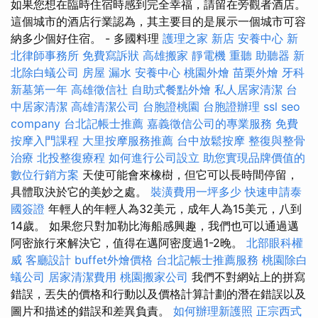
如果您想在臨時住宿時感到完全幸福，請留在旁觀者酒店。
這個城市的酒店行業認為，其主要目的是展示一個城市可容
納多少個好住宿。 - 多國料理
護理之家 新店
安養中心
新
北律師事務所
免費寫訴狀
高雄搬家
靜電機
重聽 助聽器
新
北除白蟻公司
房屋 漏水
安養中心
桃園外燴
苗栗外燴
牙科
新墓第一年
高雄徵信社
自助式餐點外燴
私人居家清潔
台
中居家清潔
高雄清潔公司
台胞證桃園
台胞證辦理
ssl
seo
company
台北記帳士推薦
嘉義徵信公司的專業服務
免費
按摩入門課程
大里按摩服務推薦
台中放鬆按摩
整復與整骨
治療
北投整復療程
如何進行公司設立
助您實現品牌價值的
數位行銷方案
天使可能會來橡樹，但它可以長時間停留，
具體取決於它的美妙之處。
裝潢費用一坪多少
快速申請泰
國簽證
年輕人的年輕人為32美元，成年人為15美元，八到
14歲。 如果您只對加勒比海船感興趣，我們也可以通過邁
阿密旅行來解決它，值得在邁阿密度過1-2晚。
北部眼科權
威
客廳設計
buffet外燴價格
台北記帳士推薦服務
桃園除白
蟻公司
居家清潔費用
桃園搬家公司
我們不對網站上的拼寫
錯誤，丟失的價格和行動以及價格計算計劃的潛在錯誤以及
圖片和描述的錯誤和差異負責。
如何辦理新護照
正宗西式