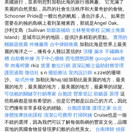
美國旅行，並表明您對加勒比海的旅行感興趣。 它充滿了
美麗的自然景點，高昂的社會生活秩序和大量奇妙的食物。
Schooner Pride是一艘出色的帆船，適合許多人。 如果您
需要在約翰的島嶼上看到某種東西，那就是Angel Oak。
沙利文島（Sullivan
助聽器補助
士林整骨療程
記帳士推薦
Island）是城市以外的地區，提供許多精彩的景點。
實用的
輔聽器推薦
外燴廠商
台中律師推薦
加勒比海是世界上最美
麗的海洋之一，擁有令人難以置信的t
頂樓 漏水
不鏽鋼水
槽
自助餐外燴
月子中心價格
西屯體態調整
google seo教
學
肉毒桿菌
rkiz
貨運
數位行銷
資深記帳士協助財務管理
護照過期
徵信社
s n
撥筋療法
室內設計師
v.zzel的珊瑚
沙。
歐式外燴
加勒比海haj.t給加勒比最美麗的地方，最美
麗的地方，最美麗的地方，最美麗的地方，最豪華的頭髮。
可信賴的關鍵字行銷專家
台胞證
營業登記
助聽器 原理
這
些島嶼都是很有希望的，但是它們都是以自己的方式，因此
它們擁有非常多樣化的經驗。
台胞證基隆
護理之家 台北
身體按摩技術課程
清潔公司費用
打掃阿姨
Cruise也是一個
不錯的選擇，因為我們可以了解每個島嶼的豐富文化，品嚐
當地的異國食物並發現夢幻般的自然美女。
台南律師
偵探