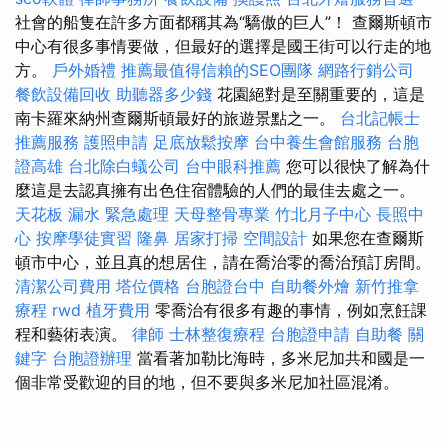
社會的船隻在許多方面都稱其為“驕傲的巨人”！ 查爾斯頓市
中心有很多事情要做，但最好的選擇是國王街可以行走的地
方。
戶外婚禮
推薦最值得信賴的SEO團隊
網路行銷公司
餐飲設備回收
助聽器多少錢
花園絕對是至關重要的，這是
南卡羅來納州查爾斯頓最好的旅遊景點之一。
台北記帳士
推薦服務
護照申請
足底放鬆按摩
台中養生會館服務
台胞
證高雄
台北除白蟻公司
台中眼科推薦
您可以很快了解為什
麼這是去認真擁有出色住宿體驗的人們的最佳去處之一。
天花板 漏水 緊急處理
天母整骨專業
竹北月子中心
長照中
心
按摩學徒實習
隆鼻
居家打掃
空間設計
如果您在查爾斯
頓市中心，並且真的想居住，請在喬治零的喬治預訂房間。
清潔公司費用
塔位價格
台胞證台中
自助餐外燴
新竹推拿
療程
rwd
植牙費用
零喬治有很多有趣的事情，例如烹飪課
程和藝術表演。
律師
士林整復療程
台胞證申請
自助餐
關
鍵字
台胞證辦理
當看著加勒比海時，多米尼加共和國是一
個非常受歡迎的目的地，但不要與多米尼加社區混淆。