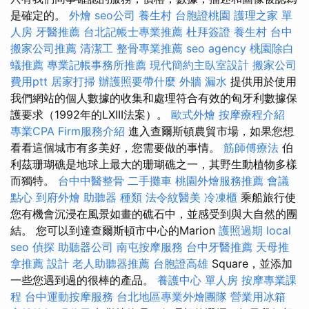
是確定的。
外燴
seo公司
養生村
台胞證桃園
護理之家 單
人房
牙醫推薦
台北記帳士專業推薦
杜拜簽證
養生村
台中
搬家公司推薦
清潔工
整骨專業推薦
seo agency
桃園除白
蟻推薦
專業記帳事務所推薦
現代簡約主臥室設計
搬家公司
費用ptt
居家打掃
辦護照要帶什麼
外牆 漏水
提供用於使用
我們網站的個人數據的收集和處理符合有效的匈牙利數據保
護要求（1992年的LXIII法案）。
歐式外燴
按摩療程介紹
專業CPA Firm服務介紹
進入查爾斯頓農貿市場，如果您想
看看這個城市有多美好，您需要做的事情。
筋師傅療法
伯
利茲珊瑚礁是地球上最大的珊瑚礁之一，其野生動植物多樣
而獨特。
台中中醫整骨
二手攤車
桃園外燴服務推薦
會議
點心
到府外燴
助聽器 種類
法令紋醫美
冷凍櫃
乘船旅行使
您有機會沉浸在風景如畫的礁石中，並感受到與大自然的團
結。 您可以到達查爾斯頓市中心的Marion
護照過期
local
seo
偵探
助聽器公司
南屯按摩服務
台中牙醫推薦
天母推
拿推薦
設計
老人助聽器推薦
台胞證高雄
Square，並添加
一些您遇到過的很棒的產品。
養護中心 單人房
按摩專業課
程
台中運動按摩服務
台北地區專業外燴團隊
營業用冰箱