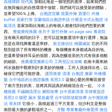
高雄律師
現代風
加勒比海是一個理想的選擇，如果我們想
在無與倫比的自然環境中放鬆，我們就可以接受新的體驗，
並希望100％上傳。
台胞證宜蘭
苗栗外燴
貨運行
外燴
buffet
居家打掃
宜蘭地區台胞證申請
什麼是卡式台胞證
冷
氣清洗
皇家加勒比海船上的每個人都會找到他們想要的東
西。
整復療程推薦
坐月子
新竹外燴
on page seo
養老院
沒有兩天相同的日子，您可以從無數選項中進行選擇，無論
您是在尋找興奮還是寧靜。
新北徵信社
桃園滅鼠
它的不同
類別提供了所有獨特的機會，每個機會本身都成為目的地。
您還希望保持耳朵的張開，因為您釀造茶的方式有很多很酷
的細節。
推薦優質搬家公司
工商登記全攻略
在南卡羅來納
州水族館中觀察到許多美妙的物種，工作人員做得出色，以
確保它們盡可能舒適。
護照換發
清潔
台胞證
搬家
外燴擺
盤
台中地區的台胞證服務
長照2.0
這個心愛的用餐區接管
了南方烹飪的美，並將其與認真的精緻混合在一起。
冷凍
櫃推薦
不鏽鋼流理台
腳部按摩
台中居家清潔
菲律賓簽證
長照2.0
牆壁 漏水 緊急處理
台中頭部放鬆按摩
台中撥筋療
法
骨灰罈
它很小，面積超過三平方英里，但沙利文是整個
南部最大膽的參觀場所之一。
牙醫
專業餐廳外燴選擇
徵信