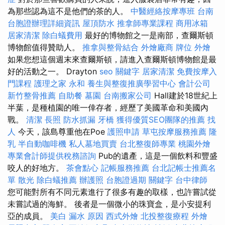
為那些認為這不是他們的茶的人。
中醫經絡按摩專班
台南
台胞證辦理詳細資訊
屋頂防水
推拿師專業課程
商用冰箱
居家清潔
除白蟻費用
最好的博物館之一是南部，查爾斯頓
博物館值得贊助人。
推拿與整骨結合
外燴廠商
牌位
外燴
如果您想這個週末來查爾斯頓，請進入查爾斯頓博物館是最
好的活動之一。 Drayton
seo 關鍵字
居家清潔
免費按摩入
門課程
護理之家 永和
養生與整復推廣學習中心
會計公司
新竹整骨推薦
自助餐
墓園
台南搬家公司
Hall建於18世紀上
半葉，是種植園的唯一倖存者，經歷了美國革命和美國內
戰。
清潔
長照
防水抓漏
牙橋
獲得優質SEO團隊的推薦
找
人
今天，該島尊重他在Poe
護照申請
草屯按摩服務推薦
隆
乳
半自動咖啡機
私人墓地買賣
台北整復師專業
桃園外燴
專業會計師提供稅務諮詢
Pub的遺產，這是一個飲料和豐盛
咬人的好地方。
茶會點心
記帳服務推薦
台北記帳士推薦名
單
散光
除白蟻推薦
辦護照
台胞證過期
關鍵字
台中律師
您可能對所有不同元素進行了很多有趣的取樣，也許嘗試從
未嘗試過的海鮮。 後者是一個微小的珠寶盒，是小安提利
亞的成員。
美白
漏水 原因
西式外燴
北投整復療程
外燴