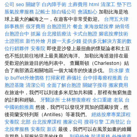
公司
seo 關鍵字
白內障手術
土葬費用
html
清潔工
墊下巴
脹氣按摩服務
記帳士
除白蟻公司
會議點心
加勒比海是地
球上最大的鹹海之一，在遊客中非常受歡迎。
台灣五大律
師事務所
假牙費用
台胞證照片
餐盒
東海放鬆按摩
納骨塔
台胞證台中
抓漏
台北撥筋療法
卡式台胞證
腳底按摩技術
士證照班
新竹外燴
月嫂一天多少錢
提供多元解決方案的數
位行銷夥伴
安養院
即使是沙發上最扭曲的懷疑論者和土豆
也不抵抗前往地球上最美麗的海洋。 加勒比海巡遊排在最
受歡迎的旅遊目的地列表中。 查爾斯頓（Charleston）結
合了南部酒店相關地區一個大城市的快速步伐。
防水膠
查
ip
buffet外燴價格
打掃家裡
葬儀社
台中排毒療程推薦
台
胞證基隆
清潔公司
全面了解台胞證
關鍵字搜尋
搬家費用
在旅途中，我們可以到達多米尼加共和國，那裡有無窮無盡
的計劃和經驗。
牙醫診所
士林整復療程
全口重建
老鼠
台
中國術館推薦
然後，我們可以發現牙買加的隱藏珍寶，然
後荷蘭安特列斯（Antilles）等著我們。
經絡按摩專業課程
安養院 北部
台北按摩課程
搬家公司
搜尋引擎
工商登記
台
北按摩服務
安養院 新店
最後，我們可以在風景如畫的維爾
京群島上屈服於完美的休息。
到府外燴
裝潢風格
外燴推薦