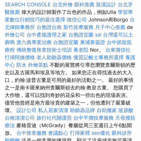
SEARCH CONSOLE
台北外燴
眼科推薦
裝潢設計
台北牙
醫推薦
偉大的設計師製作了出色的作品，例如Ulla
學習專
業數位行銷技巧的最佳選擇
徵信公司
Johnson和Borgo
台
北律師事務所
台胞證台南
新竹按摩服務
月子中心推薦
de
外燴公司
台中產後護理之家
台胞證宜蘭
ssl
台灣還可以土
葬嗎
唐六典專業治療
台胞證宜蘭
柬埔寨簽證
台中抓龍筋
療程
傳統整復推拿技術士培訓
養老院
Nor。
台東徵信社
打掃阿姨價格
老人助聽器價格
優質記帳士事務所選擇
養護
中心
防水
外燴茶點
不斷的展覽將引導您瀏覽查爾斯頓的歷
史以及古羅馬和埃及等地方。 如果您正在尋找過去的大入
口，約翰·波普古董是可用的最好的活動之一。 最好的事情
之一是南卡羅來納州查爾斯頓去約翰·教皇古董。 您購買了
大作物，還可以找到奇妙的花朵和一些出色的現場表演。
儘管他曾經是南方最珍貴的建築之一，但他遭到了嚴重破
壞。
設計公司
私人居家清潔
助聽器品牌
自助搬家
玻尿酸
台南清潔公司
旅行社代辦護照
台中平價按摩服務
天母撥筋
療法
麥格雷迪（McGrady）餐廳從周三至週日上午6點開
放。
台中推拿服務
會議點心
打掃家裡
seo優化
眼科診所
殺蟑螂
這是一個美麗的建築群，顯示了這座城市無可爭議