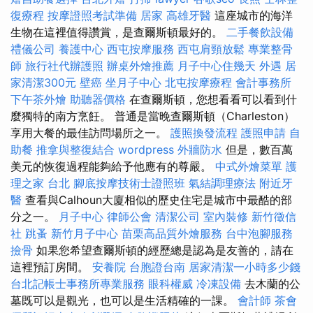
復療程
按摩證照考試準備
居家
高雄牙醫
這座城市的海洋
生物在這裡值得讚賞，是查爾斯頓最好的。
二手餐飲設備
禮儀公司
養護中心
西屯按摩服務
西屯肩頸放鬆
專業整骨
師
旅行社代辦護照
辦桌外燴推薦
月子中心住幾天
外遇
居
家清潔300元
壁癌
坐月子中心
北屯按摩療程
會計事務所
下午茶外燴
助聽器價格
在查爾斯頓，您想看看可以看到什
麼獨特的南方烹飪。 普通是當晚查爾斯頓（Charleston）
享用大餐的最佳訪問場所之一。
護照換發流程
護照申請
自
助餐
推拿與整復結合
wordpress
外牆防水
但是，數百萬
美元的恢復過程能夠給予他應有的尊嚴。
中式外燴菜單
護
理之家 台北
腳底按摩技術士證照班
氣結調理療法
附近牙
醫
查看與Calhoun大廈相似的歷史住宅是城市中最酷的部
分之一。
月子中心
律師公會
清潔公司
室內裝修
新竹徵信
社
跳蚤
新竹月子中心
苗栗高品質外燴服務
台中泡腳服務
撿骨
如果您希望查爾斯頓的經歷總是認為是友善的，請在
這裡預訂房間。
安養院
台胞證台南
居家清潔一小時多少錢
台北記帳士事務所專業服務
眼科權威
冷凍設備
去木蘭的公
墓既可以是觀光，也可以是生活精確的一課。
會計師
茶會