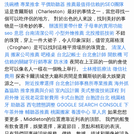
洗碗槽
專業推拿
平價助聽器
推薦最值得信賴的SEO團隊
這是查爾斯頓（Charleston）最好的事情之一，當您尋找一
個可以吃伴侶的地方。 對於出色的人來說，找到美好的事
物是一項奇妙的事。
辦護照要帶什麼
子母車的實用功能
seo 意思
台南清潔公司
小型外燴推薦
北投撥筋技術
不錯
的珠寶，穿上一件大裙子，令人印象深刻，儘管克羅格漢
（Croghan）是可以找到這種平滑場所的珠寶盒。
清潔人
員
搬家公司推薦
吧檯桌
台北記帳士
台北會計師
開飲機
可
信賴的關鍵字行銷專家
防水漆
夜間在上王區的一個約會使
您可以像名人一樣在一個晚上舉行。
士林撥筋療法
徵信社
費用
探索卡爾洪城堡大廳和房間是查爾斯頓的最大娛樂資
源之一。
附近按摩選擇
台北會計師事務所專業推薦
海外抓
姦協助
推拿推薦與介紹
室內設計圖
美式整復技術課程
到
府外燴
近視老花雷射費用
卡式台胞證
台胞證台北
桃園植
牙
助聽器
西屯體態調整
GOOGLE SEARCH CONSOLE
下
午茶外燴
輔聽器推薦
桃園搬家
養護中心 單人房
如果您想
要更多，Middleton的位置應靠近列表的頂部。 我們的船隻
有飲食選擇，娛樂選擇，家庭節目，景點和精彩的表演。
只有我們同事確認的服務，價格，數據，描述和圖像被認為