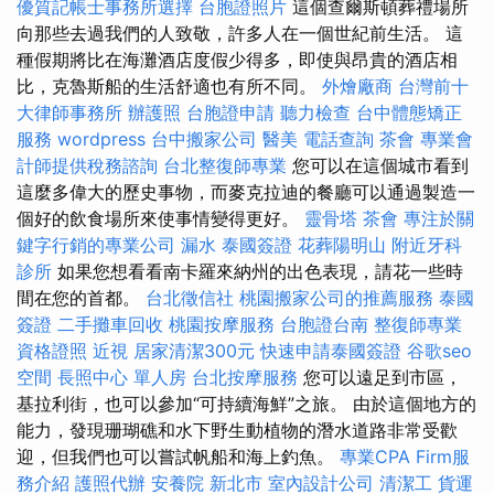
優質記帳士事務所選擇
台胞證照片
這個查爾斯頓葬禮場所
向那些去過我們的人致敬，許多人在一個世紀前生活。 這
種假期將比在海灘酒店度假少得多，即使與昂貴的酒店相
比，克魯斯船的生活舒適也有所不同。
外燴廠商
台灣前十
大律師事務所
辦護照
台胞證申請
聽力檢查
台中體態矯正
服務
wordpress
台中搬家公司
醫美
電話查詢
茶會
專業會
計師提供稅務諮詢
台北整復師專業
您可以在這個城市看到
這麼多偉大的歷史事物，而麥克拉迪的餐廳可以通過製造一
個好的飲食場所來使事情變得更好。
靈骨塔
茶會
專注於關
鍵字行銷的專業公司
漏水
泰國簽證
花葬陽明山
附近牙科
診所
如果您想看看南卡羅來納州的出色表現，請花一些時
間在您的首都。
台北徵信社
桃園搬家公司的推薦服務
泰國
簽證
二手攤車回收
桃園按摩服務
台胞證台南
整復師專業
資格證照
近視
居家清潔300元
快速申請泰國簽證
谷歌seo
空間
長照中心 單人房
台北按摩服務
您可以遠足到市區，
基拉利街，也可以參加“可持續海鮮”之旅。 由於這個地方的
能力，發現珊瑚礁和水下野生動植物的潛水道路非常受歡
迎，但我們也可以嘗試帆船和海上釣魚。
專業CPA Firm服
務介紹
護照代辦
安養院 新北市
室內設計公司
清潔工
貨運