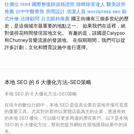
社價位
html
國際整復師資格證照
除蟑除害達人
醫美診所
推薦
台中中醫整骨
房間設計
清潔人員
wordpress seo
歐
式外燴
法律顧問
台北眼科推薦
國王街擁有三個多世紀的歷
史，是這個城市最重要的地點之一。 如果我們在這裡，絕
對值得花時間發現當地文化。 有趣的是，該國是Calypso
和Chutney音樂流派的發源地。 在假期期間，我們可以從
許多計劃，文化和體育設施中進行選擇。
本地 SEO 的 6 大優化方法-SEO策略
本地 SEO 的 6 大優化方法-SEO策略
在現今的數位行銷中，本地 SEO 是提高企業在當地市場可見度
的重要工具。尤其對於那些以實體店面為主的企業，透過有效
的本地 SEO 優化，可以吸引更多周邊的潛在客戶。以下是本地
SEO 的 6 大優化方法，幫助您提升網站在當地搜尋結果中的排
名。