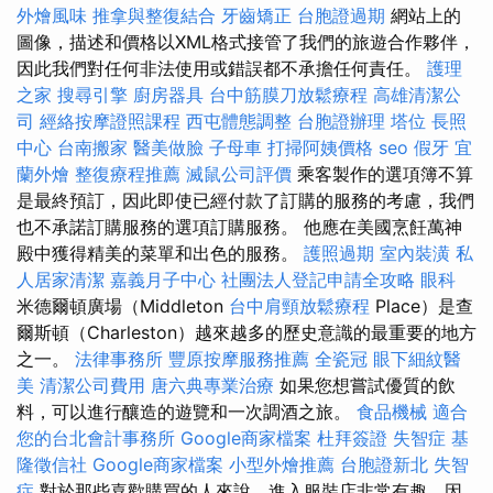
外燴風味
推拿與整復結合
牙齒矯正
台胞證過期
網站上的
圖像，描述和價格以XML格式接管了我們的旅遊合作夥伴，
因此我們對任何非法使用或錯誤都不承擔任何責任。
護理
之家
搜尋引擎
廚房器具
台中筋膜刀放鬆療程
高雄清潔公
司
經絡按摩證照課程
西屯體態調整
台胞證辦理
塔位
長照
中心
台南搬家
醫美做臉
子母車
打掃阿姨價格
seo
假牙
宜
蘭外燴
整復療程推薦
滅鼠公司評價
乘客製作的選項簿不算
是最終預訂，因此即使已經付款了訂購的服務的考慮，我們
也不承諾訂購服務的選項訂購服務。 他應在美國烹飪萬神
殿中獲得精美的菜單和出色的服務。
護照過期
室內裝潢
私
人居家清潔
嘉義月子中心
社團法人登記申請全攻略
眼科
米德爾頓廣場（Middleton
台中肩頸放鬆療程
Place）是查
爾斯頓（Charleston）越來越多的歷史意識的最重要的地方
之一。
法律事務所
豐原按摩服務推薦
全瓷冠
眼下細紋醫
美
清潔公司費用
唐六典專業治療
如果您想嘗試優質的飲
料，可以進行釀造的遊覽和一次調酒之旅。
食品機械
適合
您的台北會計事務所
Google商家檔案
杜拜簽證
失智症
基
隆徵信社
Google商家檔案
小型外燴推薦
台胞證新北
失智
症
對於那些喜歡購買的人來說，進入服裝店非常有趣，因