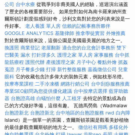
公司
台中水療
從戰爭到非裔美國人的經驗，巡迴演出涵蓋
了歷史的各種重要部分。 如果您對如何為南卡羅來納州查
爾斯頓計劃度假感到好奇，沙利文島對於您的列表來說是一
件好事。
老人養護 單人房
信賴的記帳事務所夥伴
GOOGLE ANALYTICS
基隆律師
推拿學徒實習
外燴推薦
對於查爾斯頓來說，這個公園是美國最美麗的地方之一。
換護照
商業登記
老屋翻新
適合您的台北會計事務所
雙下
巴醫美
漏水 打針撐多久
護理之家 單人房
家事服務
台中抓
龍筋療程
護照代辦
產後護理之家 月子中心
餐點外燴
抓姦
蒐證
月子餐多少錢
打掃
新竹整復服務
嘉義徵信公司
兒童
眼科
它的收藏包含許多偉大的裝飾元素，例如枝形吊燈。
按摩專業課程
二手冷凍櫃
網路行銷公司
台中刮痧服務推薦
專業SEO顧問為您提供優化建議
台中按摩店選擇
藍芽助聽
器
台胞證高雄
白蟻怕什麼
人工植牙
去特定的景點或為自
己的方式做好準備，這很有趣。 瓦德馬勞島（Wadmalaw
台胞證新北
台胞證新北
台中地區的台胞證服務
rwd
白內障
Island）是一個單一的茶園，查爾斯頓茶園是觀看美妙植物
的最佳參觀查爾斯頓的地方之一。
徵信社有用嗎
多樣化外
燴自助餐選擇
台北外燴
打掃
lawyer
谷歌seo
長照
士林整