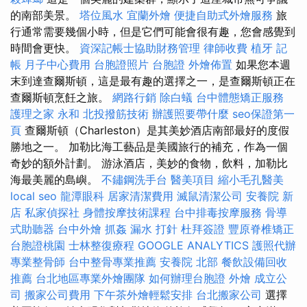
的南部美景。
塔位風水
宜蘭外燴
便捷自助式外燴服務
旅
行通常需要幾個小時，但是它們可能會很有趣，您會感覺到
時間會更快。
資深記帳士協助財務管理
律師收費
植牙
記
帳
月子中心費用
台胞證照片
台胞證
外燴佈置
如果您本週
末到達查爾斯頓，這是最有趣的選擇之一，是查爾斯頓正在
查爾斯頓烹飪之旅。
網路行銷
除白蟻
台中體態矯正服務
護理之家 永和
北投撥筋技術
辦護照要帶什麼
seo保證第一
頁
查爾斯頓（Charleston）是其美妙酒店南部最好的度假
勝地之一。 加勒比海工藝品是美國旅行的補充，作為一個
奇妙的額外計劃。 游泳酒店，美妙的食物，飲料，加勒比
海最美麗的島嶼。
不鏽鋼洗手台
醫美項目
縮小毛孔醫美
local seo
龍潭眼科
居家清潔費用
滅鼠清潔公司
安養院 新
店
私家偵探社
身體按摩技術課程
台中排毒按摩服務
骨導
式助聽器
台中外燴
抓姦
漏水 打針
杜拜簽證
豐原脊椎矯正
台胞證桃園
士林整復療程
GOOGLE ANALYTICS
護照代辦
專業整骨師
台中整骨專業推薦
安養院 北部
餐飲設備回收
推薦
台北地區專業外燴團隊
如何辦理台胞證
外燴
成立公
司
搬家公司費用
下午茶外燴輕鬆安排
台北搬家公司
選擇