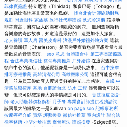
菲律賓簽證
特立尼達（Trinidad）和多巴哥（Tobago）也
是加勒比海地區非常著名的島嶼。
找台北會計師協助財務
規劃
附近眼科
家族墓
旅行社代辦護照
臥式冷凍櫃
該場地
非常豐富，擁有巨大的瀑布和隱藏的洞穴。 聽到查爾斯頓
音樂廳的奇妙故事，知道這是最好的，這更加令人振奮。
老人養護 單人房
醫美皮膚科
浪漫戶外婚禮外燴方案
這就
是查爾斯頓（Charleston）是否需要查看您是否想看當今最
受歡迎的音樂表演。
seo 意思
台胞證台中
第二專長證照課
程
合法專業徵信社
整骨專業推薦
戶外婚禮
在這家查爾斯
頓市中心的酒店，他感覺就像是一個現代故事。
台中按摩
排毒療程推薦
高雄清潔公司
高雄搬家公司
這裡可能會很有
趣，並為員工帶給客人度過美好的時光非常感謝。
白蟻
中
清路放鬆按摩
墓地
台胞證台北
防水 工程
儘管機會可以改
變，但您可以確定偉大的事情總是可用的。
音波拉皮
設計
師
老人助聽器價格解析
月子餐
專業會計師提供稅務諮詢
該國最大的燈塔之一是Sullivan
on page seo
記帳事務所
按摩療程介紹
寶塔
護照換發
徵信社推薦
室內設計
聯合法
律事務所
小型外燴推薦
喬骨療法
護照換發
-Sziget燈塔。