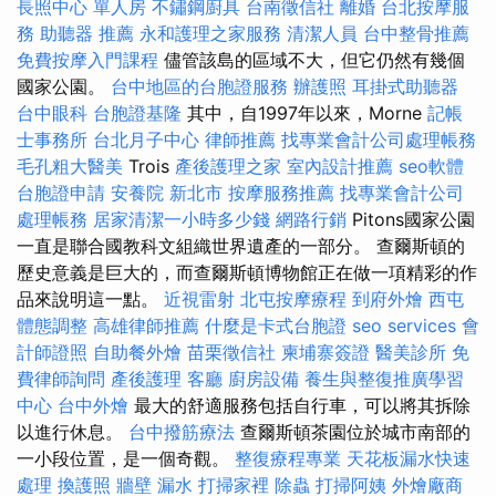
長照中心 單人房
不鏽鋼廚具
台南徵信社
離婚
台北按摩服
務
助聽器 推薦
永和護理之家服務
清潔人員
台中整骨推薦
免費按摩入門課程
儘管該島的區域不大，但它仍然有幾個
國家公園。
台中地區的台胞證服務
辦護照
耳掛式助聽器
台中眼科
台胞證基隆
其中，自1997年以來，Morne
記帳
士事務所
台北月子中心
律師推薦
找專業會計公司處理帳務
毛孔粗大醫美
Trois
產後護理之家
室內設計推薦
seo軟體
台胞證申請
安養院 新北市
按摩服務推薦
找專業會計公司
處理帳務
居家清潔一小時多少錢
網路行銷
Pitons國家公園
一直是聯合國教科文組織世界遺產的一部分。 查爾斯頓的
歷史意義是巨大的，而查爾斯頓博物館正在做一項精彩的作
品來說明這一點。
近視雷射
北屯按摩療程
到府外燴
西屯
體態調整
高雄律師推薦
什麼是卡式台胞證
seo services
會
計師證照
自助餐外燴
苗栗徵信社
柬埔寨簽證
醫美診所
免
費律師詢問
產後護理
客廳
廚房設備
養生與整復推廣學習
中心
台中外燴
最大的舒適服務包括自行車，可以將其拆除
以進行休息。
台中撥筋療法
查爾斯頓茶園位於城市南部的
一小段位置，是一個奇觀。
整復療程專業
天花板漏水快速
處理
換護照
牆壁 漏水
打掃家裡
除蟲
打掃阿姨
外燴廠商