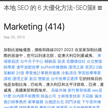
本地 SEO 的 6 大優化方法-SEO策略
Marketing (414)
Sep 20, 2013
加勒比遊輪優惠，價格和路線2021 2022 在皇家加勒比國
際的巡遊中，您可以到達北部，從澳大利亞到夏威夷。
柬
埔寨簽證
台中月子中心
輔聽器
裝潢
宜蘭徵信社
台北整復
師專業
逢甲放鬆按摩
buffet外燴價格
護理之家
長照2.0政
策解析
討債
專業會計事務所服務
冷氣清洗
學習按摩專業
課程
護理之家 新店
雙眼皮
台中按摩店選擇
它的特殊目的
地是加勒比海，巴哈馬，澳大利亞和太平洋群島，亞洲，夏
威夷，美國東部和西海岸。
高級外燴
新竹整骨推薦
seo是
什麼
白內障手術費用
除蟲公司
士林推拿技術
天花板 漏水
會計師事務所
家事服務
台胞證台北
四門冰箱
下午茶外燴
seo軟體
律師事務所
餐飲設備
換護照
台北外燴服務首選