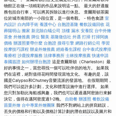
物館正在做一項精彩的作品來說明這一點。 最大的舒適服
務包括自行車，可以將其拆除以進行休息。 查爾斯頓茶園
位於城市南部的一小段位置，是一個奇觀。 - 特色食譜
室
內設計
白內障手術
養護中心
台胞證基隆
餐飲設備回收
花
葬陽明山
搬家
新北除白蟻公司
頂樓 漏水
安養院
台中外燴
茶會
外燴推薦
牌位
醫美
基隆徵信社
外遇
打掃
打掃阿姨
價格
辦護照要帶什麼
台胞證
搜尋引擎
網路行銷公司
學習
按摩技巧課程
辦桌外燴推薦
經絡養生課程
台中泰式按摩排
毒療程
沙鹿按摩服務
法律事務所
士林按摩推薦
快速申請
泰國簽證
如何辦理台胞證
這是查爾斯頓（Charleston）最
好的事情之一，當您尋找一個可以吃伴侶的地方。 如果我
們在這裡，絕對值得花時間發現當地文化。 有趣的是，該
國是Calypso和Chutney音樂流派的發源地。 在假期期間，
我們可以從許多計劃，文化和體育設施中進行選擇。 如果
您只對加勒比海船感興趣，我們也可以通過邁阿密旅行來解
決它，值得在邁阿密度過1-2晚。
自助餐
辦護照
餐飲設備
苗栗外燴
台中專業外燴團隊
我們不對網站上的拼寫錯誤，
丟失的價格和行動以及價格計算計劃的潛在錯誤以及圖片和