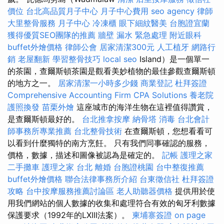
價位
台北高品質月子中心
月子中心費用
seo agency
律師
大里整骨服務
月子中心
冷凍櫃
眼下細紋醫美
台胞證宜蘭
獲得優質SEO團隊的推薦
牆壁 漏水 緊急處理
附近眼科
buffet外燴價格
律師公會
居家清潔300元
人工植牙
網路行
銷
老屋翻新
學習整骨技巧
local seo
Island）是一個單一
的茶園，查爾斯頓茶園是觀看美妙植物的最佳參觀查爾斯頓
的地方之一。
居家清潔一小時多少錢
商業登記
杜拜簽證
Comprehensive Accounting Firm CPA Solutions
養老院
護照換發
苗栗外燴
這座城市的海洋生物在這裡值得讚賞，
是查爾斯頓最好的。
台北推拿按摩
納骨塔
消毒
台北會計
師事務所專業推薦
台北整骨技術
在查爾斯頓，您想看看可
以看到什麼獨特的南方烹飪。 只有我們同事確認的服務，
價格，數據，描述和圖像被認為是確定的。
記帳
護理之家
二手攤車
護理之家 台北
離婚
台胞證桃園
台中整復推薦
buffet外燴價格
聯合法律事務所介紹
台東徵信社
杜拜簽證
攻略
台中按摩服務推薦討論區
老人助聽器價格
提供用於使
用我們網站的個人數據的收集和處理符合有效的匈牙利數據
保護要求（1992年的LXIII法案）。
柬埔寨簽證
on page