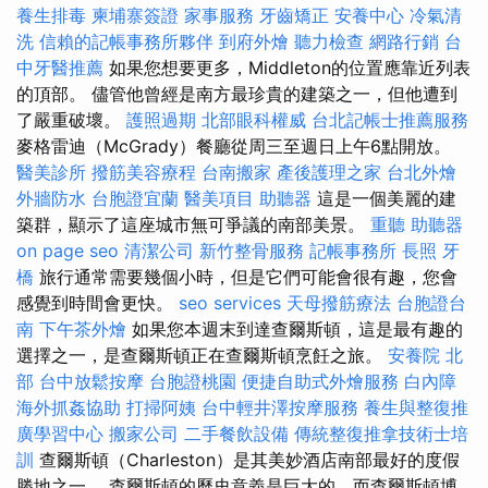
養生排毒
柬埔寨簽證
家事服務
牙齒矯正
安養中心
冷氣清
洗
信賴的記帳事務所夥伴
到府外燴
聽力檢查
網路行銷
台
中牙醫推薦
如果您想要更多，Middleton的位置應靠近列表
的頂部。 儘管他曾經是南方最珍貴的建築之一，但他遭到
了嚴重破壞。
護照過期
北部眼科權威
台北記帳士推薦服務
麥格雷迪（McGrady）餐廳從周三至週日上午6點開放。
醫美診所
撥筋美容療程
台南搬家
產後護理之家
台北外燴
外牆防水
台胞證宜蘭
醫美項目
助聽器
這是一個美麗的建
築群，顯示了這座城市無可爭議的南部美景。
重聽 助聽器
on page seo
清潔公司
新竹整骨服務
記帳事務所
長照
牙
橋
旅行通常需要幾個小時，但是它們可能會很有趣，您會
感覺到時間會更快。
seo services
天母撥筋療法
台胞證台
南
下午茶外燴
如果您本週末到達查爾斯頓，這是最有趣的
選擇之一，是查爾斯頓正在查爾斯頓烹飪之旅。
安養院 北
部
台中放鬆按摩
台胞證桃園
便捷自助式外燴服務
白內障
海外抓姦協助
打掃阿姨
台中輕井澤按摩服務
養生與整復推
廣學習中心
搬家公司
二手餐飲設備
傳統整復推拿技術士培
訓
查爾斯頓（Charleston）是其美妙酒店南部最好的度假
勝地之一。 查爾斯頓的歷史意義是巨大的，而查爾斯頓博