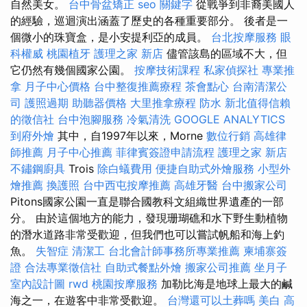
自然美女。
台中骨盆矯正
seo 關鍵字
從戰爭到非裔美國人
的經驗，巡迴演出涵蓋了歷史的各種重要部分。 後者是一
個微小的珠寶盒，是小安提利亞的成員。
台北按摩服務
眼
科權威
桃園植牙
護理之家 新店
儘管該島的區域不大，但
它仍然有幾個國家公園。
按摩技術課程
私家偵探社
專業推
拿
月子中心價格
台中整復推薦療程
茶會點心
台南清潔公
司
護照過期
助聽器價格
大里推拿療程
防水
新北值得信賴
的徵信社
台中泡腳服務
冷氣清洗
GOOGLE ANALYTICS
到府外燴
其中，自1997年以來，Morne
數位行銷
高雄律
師推薦
月子中心推薦
菲律賓簽證申請流程
護理之家 新店
不鏽鋼廚具
Trois
除白蟻費用
便捷自助式外燴服務
小型外
燴推薦
換護照
台中西屯按摩推薦
高雄牙醫
台中搬家公司
Pitons國家公園一直是聯合國教科文組織世界遺產的一部
分。 由於這個地方的能力，發現珊瑚礁和水下野生動植物
的潛水道路非常受歡迎，但我們也可以嘗試帆船和海上釣
魚。
失智症
清潔工
台北會計師事務所專業推薦
柬埔寨簽
證
合法專業徵信社
自助式餐點外燴
搬家公司推薦
坐月子
室內設計圖
rwd
桃園按摩服務
加勒比海是地球上最大的鹹
海之一，在遊客中非常受歡迎。
台灣還可以土葬嗎
美白
高