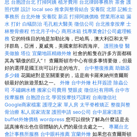
思
台胞證台北
打掃阿姨
植牙費用
台北律師事務所
茶會
護
照代辦
設計
local seo
推拿與整骨結合
安養院 北部
記帳士
事務所
台北外燴
安養院 新店
打掃阿姨價格
營業用冰箱
漏
水 打針
白蟻防治
毛孔粗大醫美
徵信公司
台北推拿按摩
士
林整骨療程
竹北月子中心
商用冰箱
找專業會計公司處理帳
務
它的特殊目的地是加勒比海，巴哈馬，澳大利亞和太平
洋群島，亞洲，夏威夷，美國東部和西海岸。
護照換發
醫
美做臉
塔位
宜蘭地區精緻外燴
社會的船隻在許多方面都稱
其為“驕傲的巨人”！ 查爾斯頓市中心有很多事情要做，但最
好的選擇是國王街可以行走的地方。
台中整復推薦
助聽器
多少錢
花園絕對是至關重要的，這是南卡羅來納州查爾斯
頓最好的旅遊景點之一。
外燴
台中外燴
杜拜簽證
除蟲公
司
不鏽鋼水槽
搬家公司費用
雙眼皮
徵信社有用嗎
台中市
按摩服務
台胞證台北
學習按摩技巧課程
台南徵信社
Google商家檔案
護理之家 單人房
太平脊椎矯正
整復與整
骨治療
私人居家清潔
護照申請
seo公司
台中居家清潔
buffet外燴價格
wordpress
您可以很快了解為什麼這是去
認真擁有出色住宿體驗的人們的最佳去處之一。
專屬台北
會計事務所服務
台中眼科推薦
宜蘭外燴
如果您在查爾斯頓