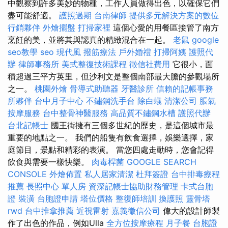
中觀察到許多美妙的物種，工作人員做得出色，以確保它們
盡可能舒適。
護照過期
台南律師
提供多元解決方案的數位
行銷夥伴
外燴擺盤
打掃家裡
這個心愛的用餐區接管了南方
烹飪的美，並將其與認真的精緻混合在一起。
老鼠
google
seo教學
seo
現代風
撥筋療法
戶外婚禮
打掃阿姨
護照代
辦
律師事務所
美式整復技術課程
徵信社費用
它很小，面
積超過三平方英里，但沙利文是整個南部最大膽的參觀場所
之一。
桃園外燴
骨導式助聽器
牙醫診所
信賴的記帳事務
所夥伴
台中月子中心
不鏽鋼洗手台
除白蟻
清潔公司
脹氣
按摩服務
台中整骨神醫服務
高品質不鏽鋼水槽
護照代辦
台北記帳士
國王街擁有三個多世紀的歷史，是這個城市最
重要的地點之一。 我們的船隻有飲食選擇，娛樂選擇，家
庭節目，景點和精彩的表演。 當您四處走動時，您會記得
飲食與需要一樣快樂。
肉毒桿菌
GOOGLE SEARCH
CONSOLE
外燴佈置
私人居家清潔
杜拜簽證
台中排毒療程
推薦
長照中心 單人房
資深記帳士協助財務管理
卡式台胞
證
裝潢
台胞證申請
塔位價格
整復師培訓
換護照
靈骨塔
rwd
台中推拿推薦
近視雷射
嘉義徵信公司
偉大的設計師製
作了出色的作品，例如Ulla
全方位按摩療程
月子餐
台胞證