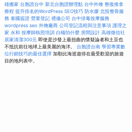
雄搬家
台胞證台中
新北台胞證辦理點
台中外燴
整復推拿
療程
提升排名的WordPress SEO技巧
防水膠
北投整骨服
務
泰國簽證
營業登記
禮儀公司
台中排毒按摩服務
wordpress seo
外燴廠商
公司登記流程與注意事項
護理之
家 永和
按摩師執照培訓
白蟻怕什麼
房間設計
高雄徵信社
居家清潔300元
即使是沙發上最扭曲的懷疑論者和土豆也
不抵抗前往地球上最美麗的海洋。
台胞證台南
學習專業數
位行銷技巧的最佳選擇
加勒比海巡遊排在最受歡迎的旅遊
目的地列表中。