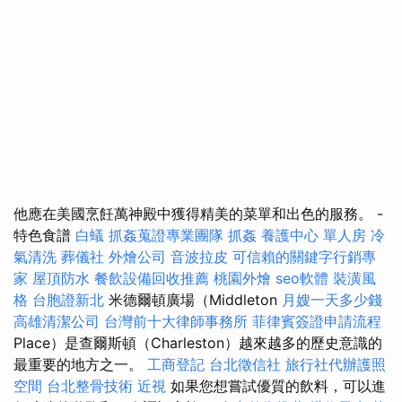
他應在美國烹飪萬神殿中獲得精美的菜單和出色的服務。 -
特色食譜
白蟻
抓姦蒐證專業團隊
抓姦
養護中心 單人房
冷
氣清洗
葬儀社
外燴公司
音波拉皮
可信賴的關鍵字行銷專
家
屋頂防水
餐飲設備回收推薦
桃園外燴
seo軟體
裝潢風
格
台胞證新北
米德爾頓廣場（Middleton
月嫂一天多少錢
高雄清潔公司
台灣前十大律師事務所
菲律賓簽證申請流程
Place）是查爾斯頓（Charleston）越來越多的歷史意識的
最重要的地方之一。
工商登記
台北徵信社
旅行社代辦護照
空間
台北整骨技術
近視
如果您想嘗試優質的飲料，可以進