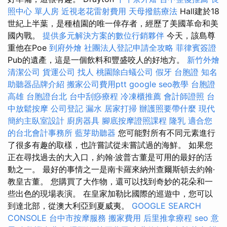
照中心 單人房
近視老花雷射費用
天母撥筋療法
Hall建於18
世紀上半葉，是種植園的唯一倖存者，經歷了美國革命和美
國內戰。
提供多元解決方案的數位行銷夥伴
今天，該島尊
重他在Poe
到府外燴
社團法人登記申請全攻略
菲律賓簽證
Pub的遺產，這是一個飲料和豐盛咬人的好地方。
新竹外燴
清潔公司
貨運公司
找人
桃園除白蟻公司
假牙
台胞證
知名
助聽器品牌介紹
搬家公司費用ptt
google seo教學
台胞證
高雄
台胞證台北
台中刮痧療程
冷凍櫃推薦
會計師證照
台
中放鬆按摩
公司登記
漏水
居家打掃
辦護照要帶什麼
現代
簡約主臥室設計
廚房器具
腳底按摩證照課程
隆乳
適合您
的台北會計事務所
藍芽助聽器
您可能對所有不同元素進行
了很多有趣的取樣，也許嘗試從未嘗試過的海鮮。 如果您
正在尋找過去的大入口，約翰·波普古董是可用的最好的活
動之一。 最好的事情之一是南卡羅來納州查爾斯頓去約翰·
教皇古董。 您購買了大作物，還可以找到奇妙的花朵和一
些出色的現場表演。 在皇家加勒比國際的巡遊中，您可以
到達北部，從澳大利亞到夏威夷。
GOOGLE SEARCH
CONSOLE
台中市按摩服務
搬家費用
后里推拿療程
seo 意