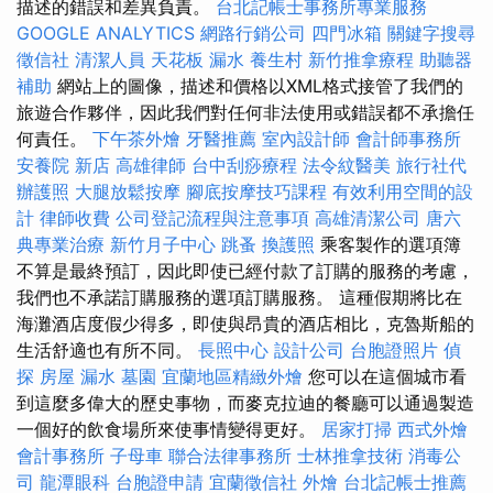
描述的錯誤和差異負責。
台北記帳士事務所專業服務
GOOGLE ANALYTICS
網路行銷公司
四門冰箱
關鍵字搜尋
徵信社
清潔人員
天花板 漏水
養生村
新竹推拿療程
助聽器
補助
網站上的圖像，描述和價格以XML格式接管了我們的
旅遊合作夥伴，因此我們對任何非法使用或錯誤都不承擔任
何責任。
下午茶外燴
牙醫推薦
室內設計師
會計師事務所
安養院 新店
高雄律師
台中刮痧療程
法令紋醫美
旅行社代
辦護照
大腿放鬆按摩
腳底按摩技巧課程
有效利用空間的設
計
律師收費
公司登記流程與注意事項
高雄清潔公司
唐六
典專業治療
新竹月子中心
跳蚤
換護照
乘客製作的選項簿
不算是最終預訂，因此即使已經付款了訂購的服務的考慮，
我們也不承諾訂購服務的選項訂購服務。 這種假期將比在
海灘酒店度假少得多，即使與昂貴的酒店相比，克魯斯船的
生活舒適也有所不同。
長照中心
設計公司
台胞證照片
偵
探
房屋 漏水
墓園
宜蘭地區精緻外燴
您可以在這個城市看
到這麼多偉大的歷史事物，而麥克拉迪的餐廳可以通過製造
一個好的飲食場所來使事情變得更好。
居家打掃
西式外燴
會計事務所
子母車
聯合法律事務所
士林推拿技術
消毒公
司
龍潭眼科
台胞證申請
宜蘭徵信社
外燴
台北記帳士推薦