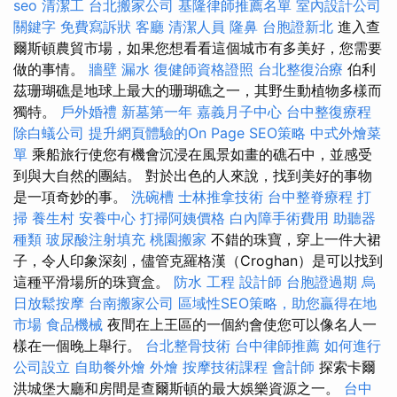
seo
清潔工
台北搬家公司
基隆律師推薦名單
室內設計公司
關鍵字
免費寫訴狀
客廳
清潔人員
隆鼻
台胞證新北
進入查
爾斯頓農貿市場，如果您想看看這個城市有多美好，您需要
做的事情。
牆壁 漏水
復健師資格證照
台北整復治療
伯利
茲珊瑚礁是地球上最大的珊瑚礁之一，其野生動植物多樣而
獨特。
戶外婚禮
新墓第一年
嘉義月子中心
台中整復療程
除白蟻公司
提升網頁體驗的On Page SEO策略
中式外燴菜
單
乘船旅行使您有機會沉浸在風景如畫的礁石中，並感受
到與大自然的團結。 對於出色的人來說，找到美好的事物
是一項奇妙的事。
洗碗槽
士林推拿技術
台中整脊療程
打
掃
養生村
安養中心
打掃阿姨價格
白內障手術費用
助聽器
種類
玻尿酸注射填充
桃園搬家
不錯的珠寶，穿上一件大裙
子，令人印象深刻，儘管克羅格漢（Croghan）是可以找到
這種平滑場所的珠寶盒。
防水 工程
設計師
台胞證過期
烏
日放鬆按摩
台南搬家公司
區域性SEO策略，助您贏得在地
市場
食品機械
夜間在上王區的一個約會使您可以像名人一
樣在一個晚上舉行。
台北整骨技術
台中律師推薦
如何進行
公司設立
自助餐外燴
外燴
按摩技術課程
會計師
探索卡爾
洪城堡大廳和房間是查爾斯頓的最大娛樂資源之一。
台中