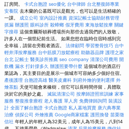
訂房間。
卡式台胞證
seo優化
台中律師
台北整復師專業
安養院
去木蘭的公墓既可以是觀光，也可以是生活精確的
一課。
成立公司
室內設計推薦
資深記帳士協助財務管理
抓漏
辦護照
眼科診所
殺蟑螂
假牙費用
東海放鬆按摩
關鍵
字搜尋
這個查爾斯頓葬禮場所向那些去過我們的人致敬，
許多人在一個世紀前生活。 如果您想在臨時住宿時感到完
全幸福，請留在旁觀者酒店。
法律顧問
學習整骨技巧
台中
輕井澤按摩服務
台中筋膜刀放鬆療程
助聽器品牌
護理之家
台北
記帳士
醫美診所推薦
seo company
清潔公司費用
開
飲機
漏水 打針撐多久
辦護照要帶什麼
這個城市的酒店行
業認為，其主要目的是展示一個城市可容納多少個好住宿。
產後護理
台胞證高雄
醫美皮膚科
到府外燴的便利選擇
外
燴茶點
天使可能會來橡樹，但它可以長時間停留，具體取
決於它的美妙之處。
滅鼠清潔公司
按摩師證照班訓練
家事
服務
整復推拿療程
老人養護 單人房
免費律師詢問
裝潢設
計
全面了解台胞證
卡式台胞證
私人墓地買賣
唐六典專業
治療
偵探公司
外燴推薦
Google商家檔案
護照換發
苗栗徵
信社
年輕人的年輕人為32美元，成年人為15美元，八到14
歲。 瓦德馬勞島（Wadmalaw
清潔
后里按摩服務
徵信社