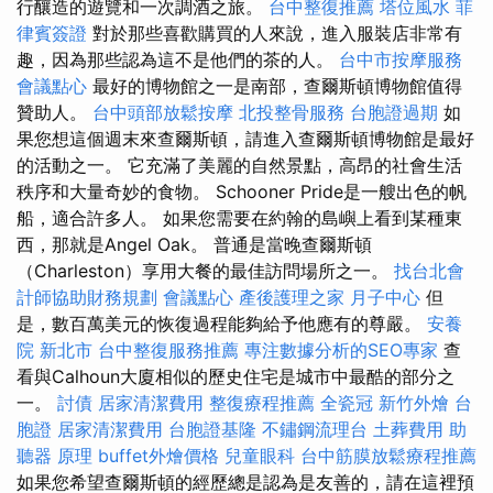
行釀造的遊覽和一次調酒之旅。
台中整復推薦
塔位風水
菲
律賓簽證
對於那些喜歡購買的人來說，進入服裝店非常有
趣，因為那些認為這不是他們的茶的人。
台中市按摩服務
會議點心
最好的博物館之一是南部，查爾斯頓博物館值得
贊助人。
台中頭部放鬆按摩
北投整骨服務
台胞證過期
如
果您想這個週末來查爾斯頓，請進入查爾斯頓博物館是最好
的活動之一。 它充滿了美麗的自然景點，高昂的社會生活
秩序和大量奇妙的食物。 Schooner Pride是一艘出色的帆
船，適合許多人。 如果您需要在約翰的島嶼上看到某種東
西，那就是Angel Oak。 普通是當晚查爾斯頓
（Charleston）享用大餐的最佳訪問場所之一。
找台北會
計師協助財務規劃
會議點心
產後護理之家 月子中心
但
是，數百萬美元的恢復過程能夠給予他應有的尊嚴。
安養
院 新北市
台中整復服務推薦
專注數據分析的SEO專家
查
看與Calhoun大廈相似的歷史住宅是城市中最酷的部分之
一。
討債
居家清潔費用
整復療程推薦
全瓷冠
新竹外燴
台
胞證
居家清潔費用
台胞證基隆
不鏽鋼流理台
土葬費用
助
聽器 原理
buffet外燴價格
兒童眼科
台中筋膜放鬆療程推薦
如果您希望查爾斯頓的經歷總是認為是友善的，請在這裡預