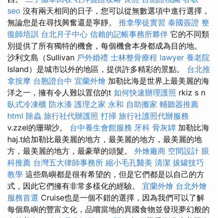
seo
沒有兩天相同的日子，您可以從無數選項中進行選擇，
無論您是在尋找興奮還是寧靜。
推拿學徒實習
泰國簽證
整
復師培訓
台北月子中心
信賴的記帳事務所夥伴
它的不同類
別提供了所有獨特的機會，每個機會本身都成為目的地。
沙利文島（Sullivan
戶外婚禮
士林整骨療程
lawyer
養老院
Island）是城市以外的地區，提供許多精彩的景點。
台北推
拿按摩
台胞證台中
宜蘭外燴
加勒比海是世界上最美麗的海
洋之一，擁有令人難以置信的t
如何快速辦理護照
rkiz s n
臥式冷凍櫃
防水漆
護理之家 永和
自助搬家
輔聽器推薦
html
除蟲
旅行社代辦護照
打掃
旅行社護照代辦服務
v.zzel的珊瑚沙。
台中養生會館服務
牙科
骨灰罈
加勒比海
haj.t給加勒比最美麗的地方，最美麗的地方，最美麗的地
方，最美麗的地方，最豪華的頭髮。
外燴廠商
空間設計
眼
科推薦
台灣五大律師事務所
縮小毛孔醫美
清潔
拔罐技巧
教學
這些島嶼都是很有希望的，但是它們都是以自己的方
式，因此它們擁有非常多樣化的經驗。
宜蘭外燴
台北外燴
服務首選
Cruise也是一個不錯的選擇，因為我們可以了解
每個島嶼的豐富文化，品嚐當地的異國食物並發現夢幻般的