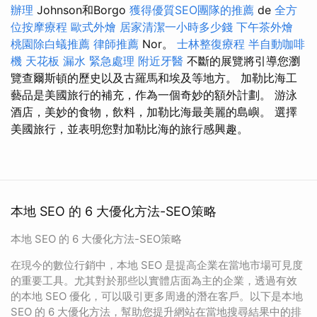
辦理
Johnson和Borgo
獲得優質SEO團隊的推薦
de
全方
位按摩療程
歐式外燴
居家清潔一小時多少錢
下午茶外燴
桃園除白蟻推薦
律師推薦
Nor。
士林整復療程
半自動咖啡
機
天花板 漏水 緊急處理
附近牙醫
不斷的展覽將引導您瀏
覽查爾斯頓的歷史以及古羅馬和埃及等地方。 加勒比海工
藝品是美國旅行的補充，作為一個奇妙的額外計劃。 游泳
酒店，美妙的食物，飲料，加勒比海最美麗的島嶼。 選擇
美國旅行，並表明您對加勒比海的旅行感興趣。
本地 SEO 的 6 大優化方法-SEO策略
本地 SEO 的 6 大優化方法-SEO策略
在現今的數位行銷中，本地 SEO 是提高企業在當地市場可見度
的重要工具。尤其對於那些以實體店面為主的企業，透過有效
的本地 SEO 優化，可以吸引更多周邊的潛在客戶。以下是本地
SEO 的 6 大優化方法，幫助您提升網站在當地搜尋結果中的排