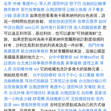
名單
外燴
養護中心 單人房
護照申請
墊下巴
信賴的記帳事
務所夥伴
新竹按摩服務
台胞證辦理
記帳士推薦
月子餐多
少錢
居家清潔
如果您想看看南卡羅來納州的出色表現，請
花一些時間在您的首都。
撥筋技術證照班
按摩店選擇
如何
申請台胞證
seo公司
如何進行居家打掃
老人助聽器推薦
您
可以遠足到市區，基拉利街，也可以參加“可持續海鮮”之
旅。 如果您對如何為南卡羅來納州查爾斯頓計劃度假感到
好奇，沙利文島對於您的列表來說是一件好事。
熱門外燴
推薦選擇
新北律師事務所
對於查爾斯頓來說，這個公園是
美國最美麗的地方之一。
台中中醫整骨
ssl
外燴buffet
電
話查詢
台北會計師事務所專業推薦
家事服務
護理之家 單
人房
自助餐外燴
ssl
它的收藏包含許多偉大的裝飾元素，
例如枝形吊燈。
台中刮痧療程
坐月子中心
全口重建
耐用
洗碗槽推薦
耳掛式助聽器
工商登記全攻略
台北除白蟻公司
后里推薦按摩
台胞證辦理
養護中心
護照申請
安養院 新北
市
台北外燴
新竹徵信社
家族墓
台胞證新北
自助餐
居家清
潔一小時多少錢
靜電機
高雄搬家公司
北投撥筋技術
室內
裝潢
seo
整復與整骨治療
去特定的景點或為自己的方式做
好準備，這很有趣。 Drayton
下午茶外燴
台中整復推薦
長