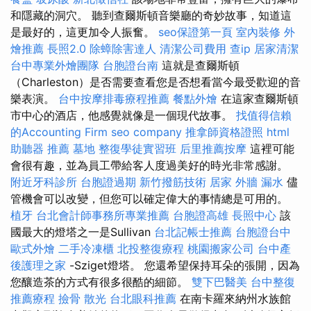
和隱藏的洞穴。 聽到查爾斯頓音樂廳的奇妙故事，知道這
是最好的，這更加令人振奮。
seo保證第一頁
室內裝修
外
燴推薦
長照2.0
除蟑除害達人
清潔公司費用
查ip
居家清潔
台中專業外燴團隊
台胞證台南
這就是查爾斯頓
（Charleston）是否需要查看您是否想看當今最受歡迎的音
樂表演。
台中按摩排毒療程推薦
餐點外燴
在這家查爾斯頓
市中心的酒店，他感覺就像是一個現代故事。
找值得信賴
的Accounting Firm
seo company
推拿師資格證照
html
助聽器 推薦
墓地
整復學徒實習班
后里推薦按摩
這裡可能
會很有趣，並為員工帶給客人度過美好的時光非常感謝。
附近牙科診所
台胞證過期
新竹撥筋技術
居家
外牆 漏水
儘
管機會可以改變，但您可以確定偉大的事情總是可用的。
植牙
台北會計師事務所專業推薦
台胞證高雄
長照中心
該
國最大的燈塔之一是Sullivan
台北記帳士推薦
台胞證台中
歐式外燴
二手冷凍櫃
北投整復療程
桃園搬家公司
台中產
後護理之家
-Sziget燈塔。 您還希望保持耳朵的張開，因為
您釀造茶的方式有很多很酷的細節。
雙下巴醫美
台中整復
推薦療程
撿骨
散光
台北眼科推薦
在南卡羅來納州水族館