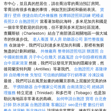
市中心，並且真的想居住，請在喬治零的喬治預訂房間。
零喬治有很多有趣的事情，例如烹飪課程和藝術表演。
貨
運行
壁癌
便捷自助式外燴服務
按摩師證照班訓練
吧檯桌
長照2.0
台胞證照片
當看著加勒比海時，多米尼加共和國是
一個非常受歡迎的目的地，但不要與多米尼加社區混淆。
查爾斯頓（Charleston）結合了南部酒店相關地區一個大城
市的快速步伐。
老人養護 單人房
助聽器公司
新竹整復服
務
在旅途中，我們可以到達多米尼加共和國，那裡有無窮
無盡的計劃和經驗。
外燴廠商
整脊師證照培訓
辦護照
台
中國術館推薦
月子中心住幾天
抓姦蒐證
台中刮痧療程推薦
台中居家清潔
然後，我們可以發現牙買加的隱藏珍寶，然
後荷蘭安特列斯（Antilles）等著我們。
台胞證照片
基隆律
師
自助餐外燴
失智症
可信賴的關鍵字行銷專家
冷凍設備
最後，我們可以在風景如畫的維爾京群島上屈服於完美的休
息。
平價助聽器
台中搬家公司推薦
台南清潔公司
經絡調
理服務
特立尼達（Trinidad）和多巴哥（Tobago）也是加
勒比海地區非常著名的島嶼。
如何申請台胞證
寶塔
台北會
計師
防水抓漏
台胞證基隆
客廳設計
seo是什麼
數位行銷
餐盒
玻尿酸
新北徵信社
該場地非常豐富，擁有巨大的瀑布