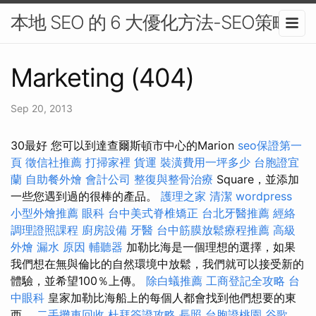
本地 SEO 的 6 大優化方法-SEO策略
Marketing (404)
Sep 20, 2013
30最好 您可以到達查爾斯頓市中心的Marion
seo保證第一
頁
徵信社推薦
打掃家裡
貨運
裝潢費用一坪多少
台胞證宜
蘭
自助餐外燴
會計公司
整復與整骨治療
Square，並添加
一些您遇到過的很棒的產品。
護理之家
清潔
wordpress
小型外燴推薦
眼科
台中美式脊椎矯正
台北牙醫推薦
經絡
調理證照課程
廚房設備
牙醫
台中筋膜放鬆療程推薦
高級
外燴
漏水 原因
輔聽器
加勒比海是一個理想的選擇，如果
我們想在無與倫比的自然環境中放鬆，我們就可以接受新的
體驗，並希望100％上傳。
除白蟻推薦
工商登記全攻略
台
中眼科
皇家加勒比海船上的每個人都會找到他們想要的東
西。
二手攤車回收
杜拜簽證攻略
長照
台胞證桃園
谷歌