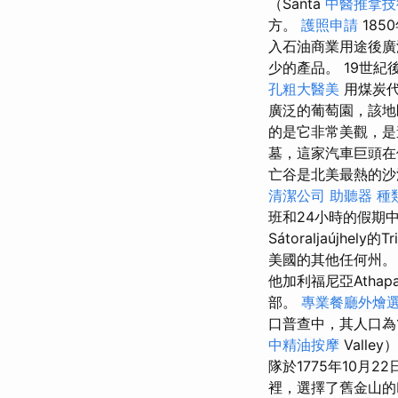
（Santa
中醫推拿技
方。
護照申請
185
入石油商業用途後
少的產品。 19世
孔粗大醫美
用煤炭
廣泛的葡萄園，該
的是它非常美觀，
墓，這家汽車巨頭在
亡谷是北美最熱的沙
清潔公司
助聽器 種
班和24小時的假期
Sátoraljaújhe
美國的其他任何州
他加利福尼亞Atha
部。
專業餐廳外燴
口普查中，其人口為1
中精油按摩
Vall
隊於1775年10月
裡，選擇了舊金山的P