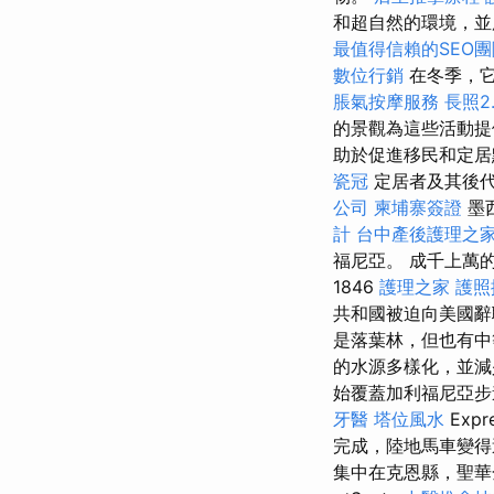
和超自然的環境，並
最值得信賴的SEO團
數位行銷
在冬季，它
脹氣按摩服務
長照2.
的景觀為這些活動提
助於促進移民和定居
瓷冠
定居者及其後代（
公司
柬埔寨簽證
墨
計
台中產後護理之
福尼亞。 成千上萬
1846
護理之家
護照
共和國被迫向美國
是落葉林，但也有中
的水源多樣化，並
始覆蓋加利福尼亞
牙醫
塔位風水
Exp
完成，陸地馬車變得
集中在克恩縣，聖