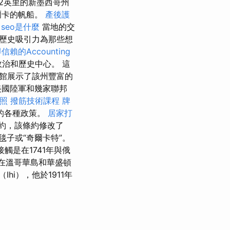
西42英里的新墨西哥州
爾卡的帆船。
產後護
seo是什麼
當地的交
圍和歷史吸引力為那些想
信賴的Accounting
治和歷史中心。 這
館展示了該州豐富的
美國陸軍和幾家聯邦
照
撥筋技術課程
牌
的各種政策。
居家打
條約，該條約修改了
毯子或“奇爾卡特”。
觸是在1741年與俄
居住在溫哥華島和華盛頓
i），他於1911年