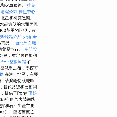
車和火車線路。
推薦
。
清潔公司
長照中心
，北星和柯克伍德。
水晶透明的水和美麗
00英里的路徑，有
按摩療程介紹
外燴
全
其他商品。
台北除白蟻
的貿易旅行。
空間設
公民，並定居在加利
。
台中整復療程
在
美國戰爭之後，墨西哥
餐
在這一地區，主要
槽，該渡輪使該地區
代，替代路線和技術開
開發，提供了Pony
高雄
869年的跨大陸鐵路
鑽探和石油生產主要
ura），聖塔芭芭拉