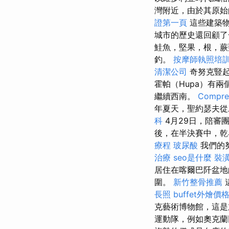
灣附近，由於其原始
證第一頁
這些建築物
城市的歷史還回顧了
鮭魚，堅果，根，蕨
釣。
按摩師執照培
清潔公司
奇努克豎起
霍帕（Hupa）有
繼續西南。
Compreh
年夏天，聖約瑟夫從
科
4月29日，陪審
後，在半決賽中，乾
療程
玻尿酸
我們的
治療
seo是什麼
裝
居住在喀爾巴阡盆地
圍。
新竹整骨推薦
長照
buffet外燴價
克藝術博物館，這是
運動隊，例如奧克蘭