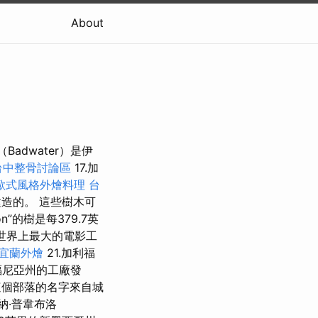
About
Badwater）是伊
台中整骨討論區
17.加
歐式風格外燴料理
台
造的。 這些樹木可
ion”的樹是每379.7英
是世界上最大的電影工
宜蘭外燴
21.加利福
福尼亞州的工廠發
個部落的名字來自城
納·普韋布洛