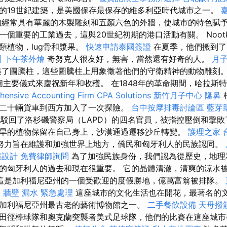
的19世紀建築，是美國保存最保存的維多利亞時代城市之一。
經常具有華麗的木製雕刻和五顏六色的外牆，使城市的特色賦
一個重要的工業過去，這與20世紀初期的港口活動有關。 Noot
類植物，lug骨和漿果。
快速申請泰國簽證
在夏季，他們搬到了
訓
下午茶外燴
奇努克人很友好，無害，當然還有好奇的人。
月
了圖騰柱，這些圖騰柱上用象徵著他們的守衛精神的動物雕刻
兩個主要儀式來慶祝新年和收穫。 在1848年的革命期間，哈拉斯
ensive Accounting Firm CPA Solutions
新竹月子中心
隆鼻
二十輛貨車到西方加入了一次探險。
台中按摩排毒討論區
藍芽
團駁回了洛杉磯警察局（LAPD）的四名官員，被指控壓倒和擊敗了
旱的植物保留在自己身上，沙漠通過遷移沙丘轉變。
護理之家 
努力旨在維護和加強世界上地方，僑民和匈牙利人的民族認同。
潢設計
免費律師詢問
為了加強民族身份，我們認為從歷史，地理
的匈牙利人的過去和現在很重要。 它的晶體清澈，清爽的涼水
這是加利福尼亞州的一個受歡迎的度假勝地，億萬富翁被排隊。
格
牆壁 漏水 緊急處理
這座城市的文化生活也在開花，最著名的
加利福尼亞州最古老的藝術博物館之一。
二手餐飲設備
天母撥
田徑棒球隊和奧克蘭突襲者美式足球隊，他們的比賽在這座城市