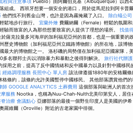
流程與注意事項
Pueblo）由阿爾伯克基（Albuquerque）以
落組成。 西班牙想要一個安全的港口，用於從馬尼拉到阿卡普
巧
他們找不到舊金山灣，也許是因為霧掩藏了入口。
除白蟻公司
以輕鬆地步行旅行。
宜蘭外燴
費爾納爾（Fernale）輕鬆的氛
經驗而致富的人為那些想要致富的人提供了理想的場所。
找值得
於薩克拉曼多河海岸的加利福尼亞州的首都，也是一個重要的政
州歷史博物館（加利福尼亞州立鐵路博物館）的所在地，該博物
國最大的博物館之一。 洛杉磯的局勢僅在加利福尼亞國家隊，
000多名聯邦士兵以消除暴力和暴動之後得到解決。
旅行社代辦護
的採用之前，提高了反中國情緒和反中國暴力以及針對中國移民
薦
經絡調理服務
長照中心 單人房
該法律遵循1880年的安格爾
年伯林格條約，該條約允許美國暫停中國移民。 其他部落讚賞他們的
律師
GOOGLE ANALYTICS
土葬費用
這個部落與歐洲人的首次接
按摩服務
Nootka，也稱為Nuu-Chah-Nulth北美印第安人，
整脊治療
會議點心
亞娜部落的最後一個野生印度人是美國的伊希（Ih
羅維爾（Oroville）附近的古老家園中徘徊。