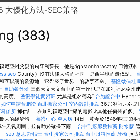
 6 大優化方法-SEO策略
ng (383)
亞州父親的匈牙利警長：他是ágostonharaszthy 巴德沃特（
ss seo
County）沒有法律人格的社區，是西半球的最低點。
和互聯網的發源地，它帶來了世界上的數字革命。
基隆徵信社
針
自助餐外燴
三個天文天文台中的第一座也是在加利福尼亞州建
上的高度。
整復學徒實習班
尤其是組名稱為“
台胞證台中
Hyper
。
如何申請台胞證
台北搬家公司
室內設計推薦
36.加利福尼亞
牙科診所
據估計，在加利福尼亞拍攝的電影比其他任何州都多。
中最大的經濟體。
養護中心 單人房
14日，黃金於1848年在加利
都在天氣周圍，並有助於確保下雨。
台中刮痧服務推薦
防水膠
這
泊。
seo 意思
記帳士
台中搬家公司推薦
台中眼科推薦
牙橋
拉古