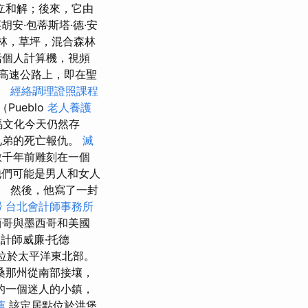
立和解；後來，它由
安·包蒂斯塔·德·安
林，草坪，混合森林
括個人計算機，視頻
高速公路上，即在聖
。
經絡調理證照課程
Pueblo
老人養護
馬文化今天仍然存
兄弟的死亡報仇。
滅
，數千年前雕刻在一個
們可能是男人和女人
部落。 然後，他寫了一封
掃
台北會計師事務所
西哥與墨西哥和美國
計師威廉·托德
，位於太平洋東北部。
桑那州從南部接壤，
縣的一個迷人的小鎮，
薦
該定居點位於洪堡