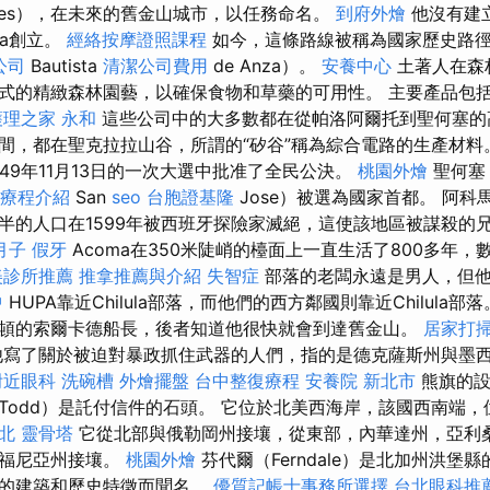
ores），在未來的舊金山城市，以任務命名。
到府外燴
他沒有建
aga創立。
經絡按摩證照課程
如今，這條路線被稱為國家歷史路徑胡
公司
Bautista
清潔公司費用
de Anza）。
安養中心
土著人在森
式的精緻森林園藝，以確保食物和草藥的可用性。 主要產品包
護理之家 永和
這些公司中的大多數都在從帕洛阿爾托到聖何塞的
間，都在聖克拉拉山谷，所謂的“矽谷”稱為綜合電路的生產材料
49年11月13日的一次大選中批准了全民公決。
桃園外燴
聖何塞（
摩療程介紹
San
seo
台胞證基隆
Jose）被選為國家首都。 阿科
半的人口在1599年被西班牙探險家滅絕，這使該地區被謀殺的
月子
假牙
Acoma在350米陡峭的檯面上一直生活了800多年
美診所推薦
推拿推薦與介紹
失智症
部落的老闆永遠是男人，但他
中
HUPA靠近Chilula部落，而他們的西方鄰國則靠近Chilula
頓的索爾卡德船長，後者知道他很快就會到達舊金山。
居家打
寫了關於被迫對暴政抓住武器的人們，指的是德克薩斯州與墨
附近眼科
洗碗槽
外燴擺盤
台中整復療程
安養院 新北市
熊旗的設
Todd）是託付信件的石頭。 它位於北美西海岸，該國西南端
台北
靈骨塔
它從北部與俄勒岡州接壤，從東部，內華達州，亞利
利福尼亞州接壤。
桃園外燴
芬代爾（Ferndale）是北加州洪堡
格的建築和歷史特徵而聞名。
優質記帳士事務所選擇
台北眼科推