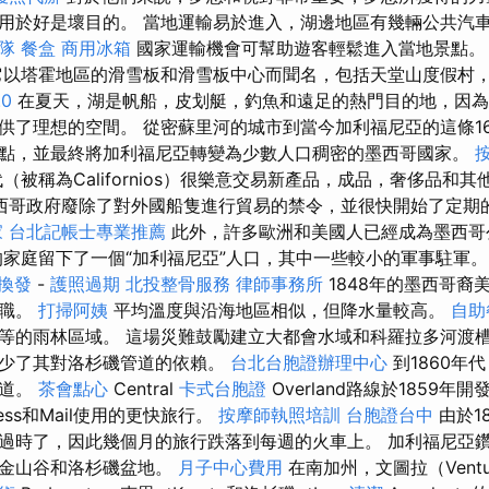
用於好是壞目的。 當地運輸易於進入，湖邊地區有幾輛公共汽
隊
餐盒
商用冰箱
國家運輸機會可幫助遊客輕鬆進入當地景點
以塔霍地區的滑雪板和滑雪板中心而聞名，包括天堂山度假村
0
在夏天，湖是帆船，皮划艇，釣魚和遠足的熱門目的地，因為
供了理想的空間。 從密蘇里河的城市到當今加利福尼亞的這條16
點，並最終將加利福尼亞轉變為少數人口稠密的墨西哥國家。
被稱為Californios）很樂意交易新產品，成品，奢侈品和
西哥政府廢除了對外國船隻進行貿易的禁令，並很快開始了定期
家
台北記帳士專業推薦
此外，許多歐洲和美國人已經成為墨西哥
的家庭留下了一個“加利福尼亞”人口，其中一些較小的軍事駐軍
換發
-
護照過期
北投整骨服務
律師事務所
1848年的墨西哥裔
辭職。
打掃阿姨
平均溫度與沿海地區相似，但降水量較高。
自助
等的雨林區域。 這場災難鼓勵建立大都會水域和科羅拉多河渡
減少了其對洛杉磯管道的依賴。
台北台胞證辦理中心
到1860年
步道。
茶會點心
Central
卡式台胞證
Overland路線於1859年
ress和Mail使用的更快旅行。
按摩師執照培訓
台胞證台中
由於1
過時了，因此幾個月的旅行跌落到每週的火車上。 加利福尼亞
華金山谷和洛杉磯盆地。
月子中心費用
在南加州，文圖拉（Vent