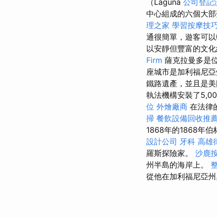
（Laguna
公司登記
中心組成的六個大部
理之家
學習按摩技
通很簡單，遊客可
以安靜但豐富的文化
Firm
薩克拉曼多是位
座城市是加利福尼亞
鐵路遺產，並且是美
執法機構安裝了5,
位
外燴廠商
在法律
掃
餐飲設備回收推
1868年的1868
設計公司
牙科
高雄
羅斯探險家。
沙鹿
州半島的海岸上。
從他在加利福尼亞州奧