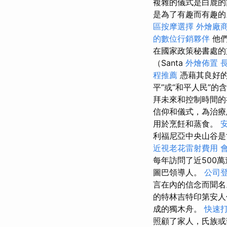
複雜的儀式是白鹿
是為了有趣而有趣
區按摩選擇
外燴廠
的數位行銷夥伴
他們
在國家政策秘書處的
（Santa
外燴佈置
程推薦
憑藉其良好的
平”或“和平人民”的
拜未來和控制時間
信仰和儀式，為治
用於烹飪和蒸食。
利福尼亞中央山谷是世界上唯
近視老花雷射費用
每年訪問了近500
圖巴領導人。
公司
言在內的信念而聞
的特林吉特印第安
成的獨木舟。
快速
照顧了家人，氏族或