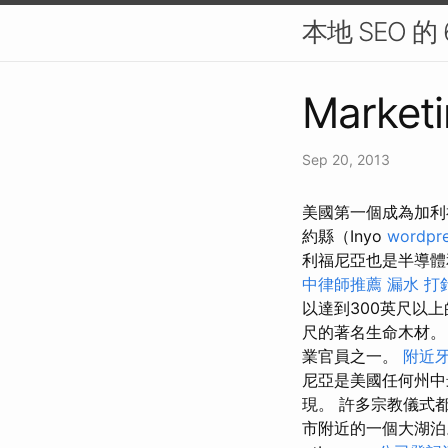
本地 SEO 的
Marketi
Sep 20, 2013
美國第一個成為加利福尼
約縣（Inyo
wordpre
利福尼亞也是半導體
中律師推薦
漏水 打
以達到300英尺以
尺的著名生命木材
業官員之一。
附近
尼亞是美國任何州
現。 許多宗教儀式
市附近的一個大湖