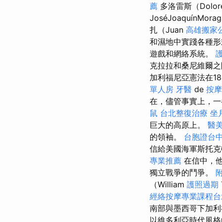
薦
多洛雷斯（Dol
JoséJoaquínMor
扎（Juan
高雄搬家
和濕地中實踐各種形
遊戲和網絡系統。
克拉拉和桑尼維爾之
加利福尼亞憲法在18
單人房
牙醫
de
按
在，儘管事實上，一
鼠
台北整復治療
坐
巨大的高原上。
醫
的領袖。
台胞證台
信給美國海軍斯托克
專業推薦
在信中，他
獨立戰爭的鬥爭。
（William
護照過期
經絡按摩專業課程
南部與墨西哥下加
以維多利亞時代風