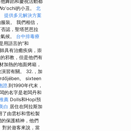
他舞蹈和慶祝活動都
o'ochi的小丑。
北
熊。
提供多元解決方案
服裝。 我們相信，
可否認，聖塔芭芭拉
最佳氣候。
台中排毒療
是用語言的“和
巫師具有治癒疾病，崇
帝”的邪教，但是他們有
材加熱的地面烤箱，
演習有關。 32.，加
jében。 sixteen
胞證
.到1990年代末，
老闆的名字是老闆丹和
推薦
Dolls和Hopi預
美白
居住在阿拉斯加
用了由雲杉和雪松製
們的保護精神，他們
 對於遊客來說，當