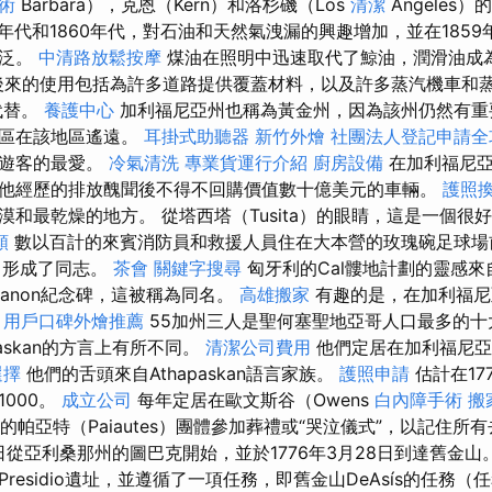
術
Barbara），克恩（Kern）和洛杉磯（Los
清潔
Angeles
0年代和1860年代，對石油和天然氣洩漏的興趣增加，並在185
廣泛。
中清路放鬆按摩
煤油在照明中迅速取代了鯨油，潤滑油成
紀後來的使用包括為許多道路提供覆蓋材料，以及許多蒸汽機車和蒸
代替。
養護中心
加利福尼亞州也稱為黃金州，因為該州仍然有重
地區在該地區遙遠。
耳掛式助聽器
新竹外燴
社團法人登記申請全
是遊客的最愛。
冷氣清洗
專業貨運行介紹
廚房設備
在加利福尼亞
他經歷的排放醜聞後不得不回購價值數十億美元的車輛。
護照
漠和最乾燥的地方。 從塔西塔（Tusita）的眼睛，這是一個很
類
數以百計的來賓消防員和救援人員住在大本營的玫瑰碗足球場
中形成了同志。
茶會
關鍵字搜尋
匈牙利的Cal髏地計劃的靈感來
ly的Trianon紀念碑，這被稱為同名。
高雄搬家
有趣的是，在加利福尼
。
用戶口碑外燴推薦
55加州三人是聖何塞聖地亞哥人口最多的十
paskan的方言上有所不同。
清潔公司費用
他們定居在加利福尼亞
選擇
他們的舌頭來自Athapaskan語言家族。
護照申請
估計在17
000。
成立公司
每年定居在歐文斯谷（Owens
白內障手術
搬
ey）的帕亞特（Paiautes）團體參加葬禮或“哭泣儀式”，以記住
22日從亞利桑那州的圖巴克開始，並於1776年3月28日到達舊金山
residio遺址，並遵循了一項任務，即舊金山DeAsís的任務（