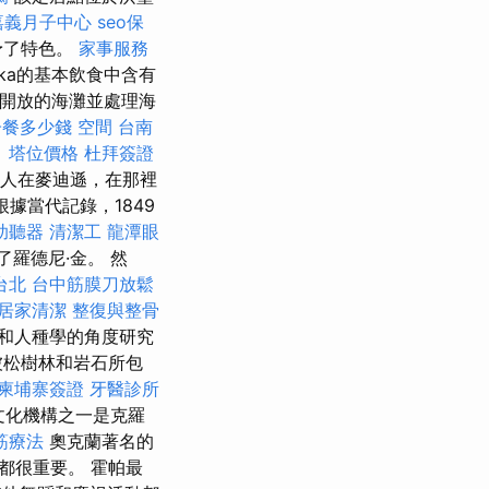
嘉義月子中心
seo保
予了特色。
家事服務
ka的基本飲食中含有
開放的海灘並處理海
子餐多少錢
空間
台南
。
塔位價格
杜拜簽證
特人在麥迪遜，在那裡
根據當代記錄，1849
助聽器
清潔工
龍潭眼
羅德尼·金。 然
台北
台中筋膜刀放鬆
居家清潔
整復與整骨
和人種學的角度研究
被松樹林和岩石所包
柬埔寨簽證
牙醫診所
文化機構之一是克羅
筋療法
奧克蘭著名的
都很重要。 霍帕最