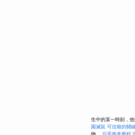
生中的某一時刻，他
園滅鼠
可信賴的關
物。
后里推拿療程