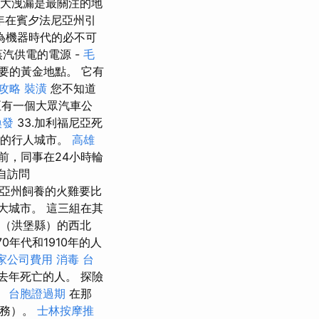
）的大洩漏是最關注的地
9年在賓夕法尼亞州引
為機器時代的必不可
汽供電的電源 -
毛
要的黃金地點。 它有
攻略
裝潢
您不知道
有一個大眾汽車公
換發
33.加利福尼亞死
好的行人城市。
高雄
前，同事在24小時輪
自訪問
亞州飼養的火雞要比
大城市。 這三組在其
（洪堡縣）的西北
70年代和1910年的人
家公司費用
消毒
台
所有去年死亡的人。 探險
。
台胞證過期
在那
任務）。
士林按摩推