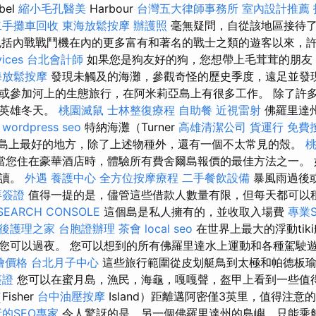
bel
縮小毛孔醫美
Harbour
台灣五大律師事務所
室內設計推薦
二手攤車回收
東海放鬆按摩
辦護照
毫無疑問，自從該地區接待了
包括內戰戰鬥機在內的更多富有和著名的戰士之類的遊客以來，
vices
台北會計師
如果您是狗友好的狗，您想帶上毛茸茸的朋友
海放鬆按摩
發現未觸及的海灘，參觀奇怪的歷史季度，遠足並發
或參加河上的生態旅行，在阿米莉亞島上有很多工作。 除了許
的英雄冬天。
桃園滅鼠
士林整復療程
自助餐
近視雷射
佛羅里達
。
wordpress seo
特納海灘（Turner
高雄清潔公司
貨運行
免費
貝爾島上最好的地方，除了上述物種外，還有一個不太常見的殼。
當您住在豪華酒店時，體驗所有費舍爾島報價的最佳方法之一。 
閱讀。
外遇
養護中心
全方位按摩療程
二手餐飲設備
暴風雨過後
拜簽證
值得一提的是，儘管這些借款人數量有限，但每天都可以
SEARCH CONSOLE
這個島是私人擁有的，並收取入場費
專業
後護理之家
台胞證辦理
茶會
local seo
在世界上最大的浮動tik
您可以過夜。 您可以想到的所有佛羅里達水上運動和各種駕駛
外燴價格
台北月子中心
這些旅行範圍從皮划艇鳥到太極和帕德板
簽證
您可以在蜜月島，漁民，海龜，嘎嘎聲，盔甲上看到一些值
isher
台中油壓按摩
Island）距離邁阿密僅3英里，值得注
的SEO專家
令人驚訝的是，另一個佛羅里達州的島嶼，只能乘