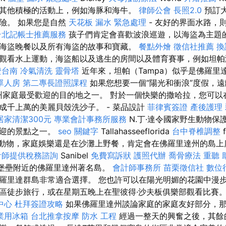
其他積極的活動上，例如海豚和海牛。
律師公會
長照2.0
預訂
險。 如果您是自然
天花板 漏水 緊急處理
- 友好的界面水路，
台北記帳士推薦服務
孩子們肯定會喜歡波浪巡遊，以海盜為主題
海盜晚餐以及所有海盜的故事和寶藏。
餐點外燴
徵信社推薦
換
觀看水上運動，海盜船以及逃生的房間以及體育賽事，例如坦帕
證台南
冷氣清洗
靈骨塔
近年來，坦帕（Tampa）似乎是佛羅里
單人房
第二專長證照課程
如果您想要一個“陽光和衝浪”度假，
羅里達州家庭最受歡迎的目的地之一。 對於一個快樂的撒哈拉，您可
成千上萬的美麗貝殼洗沙子。 - 菜品設計
菲律賓簽證
產後護理
居家清潔300元
專業會計事務所服務
N.丁·達令國家野生動物保
歡迎的景點之一。
seo 關鍵字
Tallahasseeflorida
台中脊椎調整
，動物，家庭娛樂還是在沙灘上野餐，肯定會在佛羅里達州的島上
計師提供稅務諮詢
Sanibel
免費寫訴狀
護照代辦
喬骨療法
重聽 
耶爾堡壘附近的佛羅里達州著名島。
會計師事務所
苗栗徵信社
數位
羅里達群島非常適合選擇。 您也許可以在陽光明媚的花園中漫
區徒步旅行，或在星期五晚上在聖彼得·沙夫板俱樂部觀看比賽
中心
杜拜簽證攻略
如果佛羅里達州談論家庭的家庭友好部分，
業用冰箱
台北推拿按摩
防水 工程
經過一整天的興奮之後，其餘