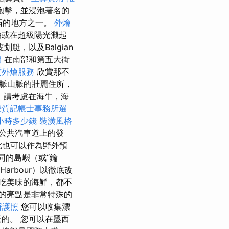
砲擊，並浸泡著名的
住宿的地方之一。
外燴
泊或在超級陽光濺起
艇，以及Balgian
間
在南部和第五大街
質外燴服務
欣賞那不
脈山脈的壯麗住所，
，請考慮在海牛，海
優質記帳士事務所選
小時多少錢
裝潢風格
公共汽車道上的發
此也可以作為野外預
同的島嶼（或“鑰
Harbour）以徹底改
吃美味的海鮮，都不
的亮點是非常特殊的
辦護照
您可以收集漂
的。 您可以在墨西