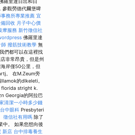
佛羅里達日出和日
，參觀勞德代爾堡啤
師事務所專業推薦
宜
設備回收
月子中心價
按摩服務
新竹徵信社
wordpress
佛羅里達
計師
撥筋技術教學
無
我們都可以在這裡找
店非常昂貴，但是州
海岸僅50公里，但
artj。 在M.Zeum旁
mok的dlkeleti。
florida stright k.
r.szn Georgia的阿拉巴
家清潔一小時多少錢
台中眼科
Presbyteri
。
徵信社有用嗎
除了
的工業中。 如果您想向後
 新店
台中排毒養生