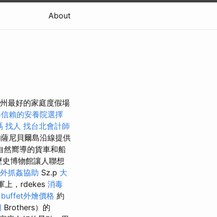
About
達州最好的家庭度假場
得信賴的安養院選擇
嗎
找人
找台北會計師
的薩尼貝爾島沿線提供
自然嚮導的貨車和船
la歷史博物館讓人聯想
外抓姦協助
Sz.p
大
上，rdekes
消毒
。
buffet外燴價格
約
期
Brothers）的