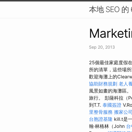
本地 SEO 的
Marketi
Sep 20, 2013
25個最佳家庭度假
所的清單，這些場所
歡迎海灘上的Clea
協助財務規劃
老人養
風景如畫的海灘區
旅行。 彭薩科拉（Pe
到T.T.
泰國簽證
V.R
里整骨服務
搬家公司
台胞證基隆
kill.t
翰·林格林（John
台