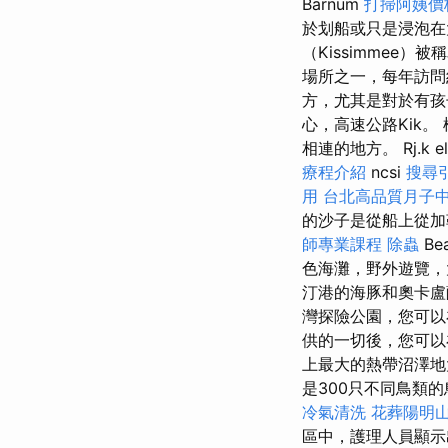
Barnum
打掃阿姨價
於划船或只是浸泡在
（Kissimmee）被
場所之一，每年訪問約
方，尤其是對於有孩子的
心，高速公路Kik。 
相連的地方。 Rj.k el 
療程介紹
ncsi
搜尋
用
台北高品質月子
的沙子是從船上從
師專業課程
除蟲
B
色海灘，野外遊覽
汀港的海豚和奧卡
灣探險公園，您可以
供的一切後，您可
上最大的熱帶沼澤
是300只不同鳥類
冷氣清洗
花葬陽明
區中，護理人員顯示出