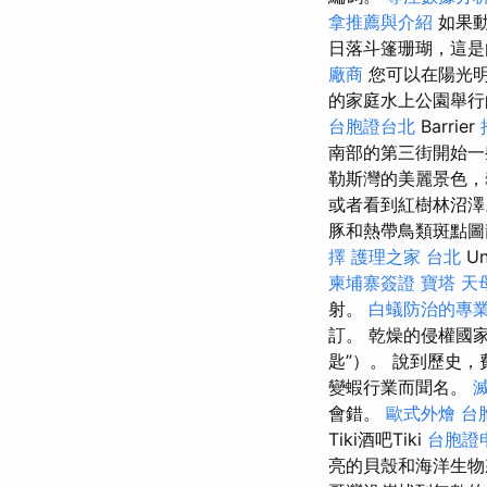
拿推薦與介紹
如果動
日落斗篷珊瑚，這是
廠商
您可以在陽光明
的家庭水上公園舉
台胞證台北
Barrier
南部的第三街開始一
勒斯灣的美麗景色，
或者看到紅樹林沼
豚和熱帶鳥類斑點圖龍上
擇
護理之家 台北
Un
柬埔寨簽證
寶塔
天
射。
白蟻防治的專
訂。 乾燥的侵權國家
匙”）。 說到歷史，費爾
變蝦行業而聞名。
會錯。
歐式外燴
台
Tiki酒吧Tiki
台胞證
亮的貝殼和海洋生物