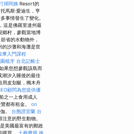
打掃阿姨
Resort的
托馬斯·愛迪生，亨
許多事情發生了變化。
，這是佛羅里達州最
現鄉村，參觀當地博
多節省的水動物外，
州的沙灘和海灘是世
按摩入門課程
桃園植牙
台北記帳士
如果您想參觀該島而
或潮汐入睡後的最佳
租用皮划艇，獨木舟
SEO顧問為您提供優
i船之一上食用成人
遊覽都有租金。
on
瑜伽。
台胞證宜蘭
台
得注意的野生動物。
意的是美國最富有的郵政
船購買。
土葬費用
推