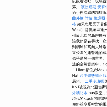
以觀看酒吧，現場音
落。
護照過期
安養
酒小徑沿線的精釀啤
蘭外燴
討債
換護照
格
如果您用完了暑假
West）是佛羅里
州最北端的島嶼擁有
論我們是在尋找一座
到網球和高爾夫球
立公園的露營地的
似乎是另一個世界。 V.R
邊的空氣音樂中，r g
``Lllam都位於Me
Hat
台中體態矯正
馬州。
二手冷凍櫃
海
k.v.l被視為北亞當斯
外牆防水
nus教堂
現代的k.pek的雕塑
傾斜並享受輕鬆的風