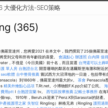
 6 大優化方法-SEO策略
ng (365)
在佛羅里達州，您將愛2021 在本文中，我們撰寫了25個佛羅里
將受到父母和所有年齡段的喜愛。
會議點心
辦護照
白內障
值
rwater，不僅是《今日美國》前十名，而且當選
台灣還可以土葬
護 單人房
台胞證台北
開普珊瑚的鄰居在邁爾斯堡海灘和附近
。
seo軟體
台中整骨推薦
嘗試西方大沼澤地的一日遊，包括帶有
nsacola）到1860年，佛羅里達州最大的v。
茶會
Pensaco
os
精美外燴點心品項
T.Rt.net。小博物館F.K.pp介紹了公民。
海
費用ptt
l
台胞證宜蘭
tv。
西屯區按摩推薦
記帳士事務所
在海軍
是一個rep。 1910年，Beruh.zk迎來了Penz.K到Sarasotai的財產
中產後護理之家
失智症
Ringling）林格兄弟（Ringling
護照過