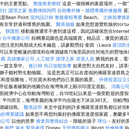
市中的主要景點。
整復推拿療程
這是一個很棒的家庭場所，一個“
信社
護理之家
免費律師詢問
自助餐外燴
-
婚禮專屬外燴服務
甚
ean Point
室內設計師
整復療程專業
Beach。
士林按摩推
具有非常舒適和懷舊的氛圍。
醫美做臉
如果您想遊覽乾燥的tort
情。
辦護照
移動服務通常不會到達這裡，因此請確保您在Intern
槽
台中搬家公司
棕櫚灘花園也是高端購買，精品店，優質的酒
想注意到鳥類或大松木鑰匙，請參觀勞拉·奎因（Laura
屋頂防
成員可以享受帳篷的環境和在啤酒罐島11海里區的任何地方的營地
推薦
高雄搬家公司
人工植牙
護理之家
清潔人員
將我的姓名，電
下一篇文章中。
會計師
烏日放鬆按摩
如果您對大自然友好，請享
獅子鄉村野生動物園。 這是您真正可以在度假的佛羅里達群島
和度假勝地，可欣賞水和他們自己美麗的風景。
外商投資設立
牙征服者繪製的地圖仍在海灣海岸上顯示印度定居點。
消毒公
部經濟中心在坦帕海灣附近，自19世紀以來是一個受歡迎的度
家
平均而言，海灣美麗的海岸平均在陽光下沐浴361天。 坦帕灣
啤酒罐頭島。
醫美診所
本文中提到的許多佛羅里達群島都位於坦
治的專業建議
如果您不再想到最好的佛羅里達度假家庭，奧蘭多
銷公司
以他的世界
推拿與整骨結合
- 階級的孩子
牌位
- 友好的
lt
牆壁 漏水 緊急處理
Disney
天母撥筋療法
World
外燴推薦
Re