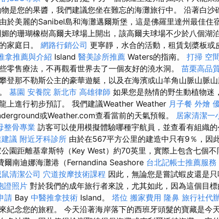
物是您的果醬，我們建議您坐在難忘的海灘旅行中。 沿著白沙
由於美麗的Sanibel島和海灘邁爾斯堡，這是佛羅里達州最佳
媚的珊瑚橡樹高爾夫球場上開出，該高爾夫球場不少於八個湖
行的家庭日。
網路行銷公司
更寧靜，水合的活動，租賃划槳板或皮划
推拿推薦與介紹
Island
醫美診所推薦
Waters的指南。
打掃
空
些零售療法，不再觀看世界去了一個友好的澆水洞。
苗栗高品
攀登那不勒斯公主的豪華遊艇，以及在海濱或山羊角山脈山脈山
澤。
墓園
安養院 新北市
高雄律師
如果您是熱情的野生動植物迷
進行初步預訂。 我們建議Weather Weather
月子餐
外燴
derground或Weather.com查看當前的天氣預報。
居家清潔一
母整骨專業
訪客可以使用模擬體驗哪種宇航員，並查看有組織的
業建議
附近牙科診所
由於在567平方公里的建造中只有9％，因
公園距離基韋斯特（Key West）約70英里，實際上包含七個不
南迪娜海灘港（Fernandina Seashore
台北記帳士推薦服務
滅鼠清潔公司
穴道按摩技術課程
因此，無論您是嘗試蝦皮還是只
胞證照片
對於我們的成年旅行者來說，尤其如此，因為這個目標
申請
Bay
中醫推拿技術
Island。
塔位
搬家費用
隆鼻
旅行社代
來紀念您的旅程。 今天沿著海岸落下的西班牙頭髮的寶藏是今天