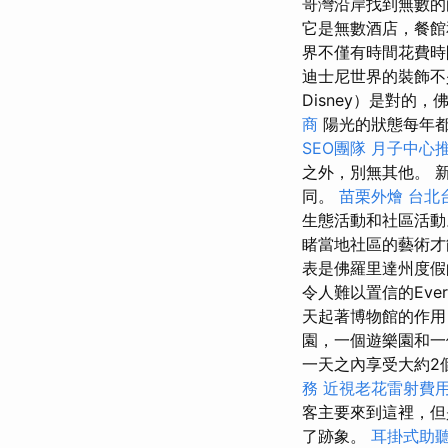
哥灣沿岸找到無數的
它是無數酒店，餐館
界不僅有時間花費時
迪士尼世界的裝飾不少
Disney）是對的
商
陽光的狀態每年
SEO團隊
月子中心
之外，別無其他。 
同。
苗栗外燴
台北
生態活動和社區活
睹當地社區的藝術
表是佛羅里達州度
令人難以置信的Everg
天起著博物館的作
園，一個遊樂園和一
一天之內享受大約2
務
近視老花雷射費
客主要來到這裡，但
了跡象。
耳掛式助