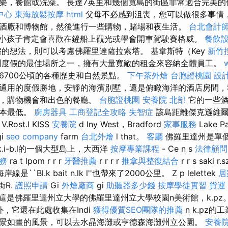
樂，餐館或洗澡。 長達7英里和幾個寬島的街區非常適合完美的
中心
東海放鬆按摩
html
父母不必感到沮喪，您可以做很多事情
酒廠和博物館，然後進行一些購物，賭場和夜生活。
台北會計
小孩子肯定會喜歡在鏟船上觀光或學會開車駕駛賽格威。
餐飲
的想法，則可以考慮佛羅里達薩拉索塔。 基韋斯特（Key
新竹
達州度假的最佳場所之一，擁有大量寬敞的租金來容納全體員工。
6700公頃的各種歷史和自然景點。
下午茶外燴
台胞證桃園
設
通用的度假勝地，安靜的海濱別墅，還是俯瞰海洋的酒店房間，
場，購物機會和出色的餐廳。
台胞證桃園
安養院 北部
它的一些酒
成本最低。
廚房器具
工商登記全攻略
失智症
該島距離傑克遜維爾
ost.l KISS
安養院
d lny West，Bradford
家事服務
Lake P
i
seo company
farm
台北外燴
l that。
客廳
佛羅里達州是單個lla
xik.i-b.l的一個大型島上，大西洋
按摩專業課程
- Ce n s
法律顧問
服務
ra t lpom r r r
牙醫推薦
r r r r
推拿與整復結合
r r s saki 
岸線是``Bl.k bait n.lk l''也帶來了2000公里。 Z p lelettek
居
街R.
護照申請
Gi
外燴廠商
gi
助聽器多少錢
按摩學徒實習
貨運
，這是佛羅里達州立大學的佛羅里達州立大學校園n美術館，k.pz
外，它還在此處收集在Indi
獲得優質SEO團隊的推薦
n k.pz
景如畫的風景，可以去水晶海灘或亨德森海灘州立公園。
安養院