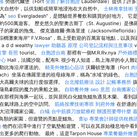
格
勞德代爾堡（Fort
全面了解台胞證
Lauderdale）提供了
大自然中，以供划船或簡單地浸泡在大自然中。
士林推拿技術
稱為“
seo
Evergladesh”，是體驗世界餐飲和購買的好地方。 
500萬遊客。 歷史悠久的聖奧古斯丁（St. Augustine）是
家庭的拖曳。 傑克遜維爾·弗洛里達（Jacksonvilleflori
棕櫚灘東海岸“ F.V.Rosa”，島上受歡迎的百萬富翁地點，以及與西棕
a d d wealthy
lawyer
助聽器 原理
公司登記流程與注意事項
v
引擎
長照
tourist。
台胞證台南
那裡有一個M.R.Rv.nya
戶外婚
中心
Hall，法國沙龍，配有R. 很少有人知道，島上海岸的令人
加勒比海沿岸運送的。
精美外燴點心品項
沃爾頓堡海灘（Fort
肉
each）坐落在佛羅里達的祖母綠海岸，稱為“水域”的綠色。
台胞
，大高爾夫球的流行度假選擇。
台北撥筋療法
設計
記帳事務所
孩
盧薩島劇院的魔力的乘船之旅。
自助餐外燴
seo 意思
台南搬家公
在那裡與海豚一起玩，並與居民白化鱷魚鱷魚遇見木蘭。 看到
以在氣球路上的空中訪問。
筋絡按摩技術專班
到府外燴
在舒適的
地大沼澤國家公園。
白蟻
台中筋膜刀放鬆療程
辦護照要帶什麼
的鳥類的家園，但遊覽的亮點是鱷魚。
查ip
專業會計師提供稅務
山
他們在沼澤中進行了空氣墊船遊覽，可以在其原始棲息地中看
更多的爬行動物。 最終，這是Tarpon House
專業餐廳外燴