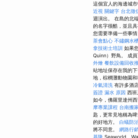
這個宜人的海邊城
近視
關鍵字
台北徵
迴演出。 在島的北端是B
的名字很酷，並且
您需要準備一些事
茶會點心
不鏽鋼水
拿技術士培訓
如果您
Quinn）野鳥。 
外燴
餐飲設備回收
站地址保存在我的
地，棕櫚灘動物園和
冷氣清洗
有許多酒店
簽證
漏水 原因
西班
如今，佛羅里達州西
摩專業課程
台南搬
匙，更常見地稱為
的好地方。
白蟻防
將不同意。
網路行
基隆
Seaworld，Wa