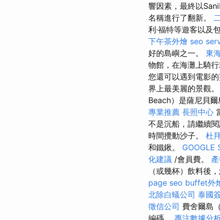
響因素，最終以Sani
名稱進行了翻新。
利·福特等遊客以及
下午茶外燴
seo ser
好的島嶼之一。
東
物館，在海灘上騎行
您還可以遇到電影
界上最美麗的景觀
Beach）是薩尼
專業推薦
長照中心
不是沉船，請繼續
時間攪動沙子。
杜
和鐵鍬。
GOOGLE 
化建議
/會員費。
產
（或幾杯）飲料後，
page seo
buffet
北除白蟻公司
泰國
徵信公司
費舍爾島（F
編碼。
專注數據分析