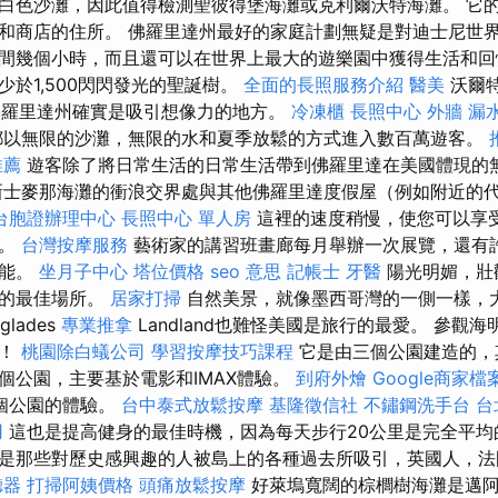
白色沙灘，因此值得檢測聖彼得堡海灘或克利爾沃特海灘。 它
和商店的住所。 佛羅里達州最好的家庭計劃無疑是對迪士尼世
間幾個小時，而且還可以在世界上最大的遊樂園中獲得生活和
於1,500閃閃發光的聖誕樹。
全面的長照服務介紹
醫美
沃爾特
，佛羅里達州確實是吸引想像力的地方。
冷凍櫃
長照中心
外牆 漏
都以無限的沙灘，無限的水和夏季放鬆的方式進入數百萬遊客。
推薦
遊客除了將日常生活的日常生活帶到佛羅里達在美國體現的
新士麥那海灘的衝浪交界處與其他佛羅里達度假屋（例如附近的
台胞證辦理中心
長照中心 單人房
這裡的速度稍慢，使您可以享
動。
台灣按摩服務
藝術家的講習班畫廊每月舉辦一次展覽，還有
才能。
坐月子中心
塔位價格
seo 意思
記帳士
牙醫
陽光明媚，壯
假的最佳場所。
居家打掃
自然美景，就像墨西哥灣的一側一樣，
lades
專業推拿
Landland也難怪美國是旅行的最愛。 參觀
用！
桃園除白蟻公司
學習按摩技巧課程
它是由三個公園建造的，
個公園，主要基於電影和IMAX體驗。
到府外燴
Google商家檔
個公園的體驗。
台中泰式放鬆按摩
基隆徵信社
不鏽鋼洗手台
台
用
這也是提高健身的最佳時機，因為每天步行20公里是完全平均
是那些對歷史感興趣的人被島上的各種過去所吸引，英國人，法
聽器
打掃阿姨價格
頭痛放鬆按摩
好萊塢寬闊的棕櫚樹海灘是邁