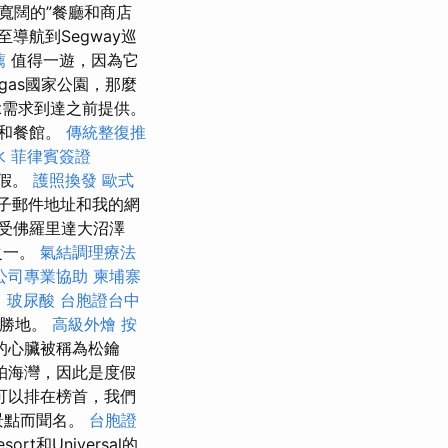
寬闊的”餐廳和商店
至導航到Segway巡
薦
值得一遊，因為它
ugas國家公園，那麼
et需求到達之前提供。
店和餐館。
傳統整復推
水
菲律賓簽證
休假。
護照換發
歐式
子郵件地址和我的網
受佛羅里達大沼澤
之一。
氣結調理療法
公司專業協助
柬埔寨
司
玻尿酸
台胞證台中
假勝地。
高級外燴
按
的心臟被稱為松鑰
帕海灣，因此是度假
可以排在榜首，我們
景點而聞名。
台胞證
sort和Universal的