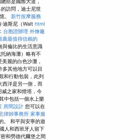
的總部是國際大道，
界的訪問，迪士尼世
回憶。
新竹按摩服務
·迪斯尼（Walt
html
水
台胞證辦理
外燴廠
推薦最值得信賴的
無與倫比的生活意識
代托納海灘）略有不
受美麗的白色沙灘，
許多其他地方可以目
觀和行動包裝，此列
大西洋是另一側，而
海明威之家和燈塔，今
其中包括一個水上樂
案
房間設計
您可以在
北律師事務所
家事服
的。 和平與安寧的遊
國人和西班牙人留下
阿密和勞德代爾堡之間