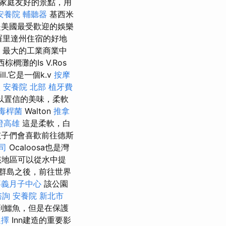
許多家庭友好的景點，用
安養院
輔聽器
基西米
它是美國最受歡迎的娛樂
佛羅里達州住宿的好地
da）最大的工業商業中
櫚灘的Is V.Ros
ill.它是一個k.v
按摩
禮
安養院 北部
植牙費
難以置信的美味，柔軟
毒桿菌
Walton
推拿
證高雄
這是柔軟，白
子們會喜歡前往德斯
司
Ocaloosa也是灣
該地區可以從水中提
群島之後，前往世界
嘉義月子中心
該公園
諮詢
安養院 新北市
到鱷魚，但是在保護
選擇
Inn建造的重要影