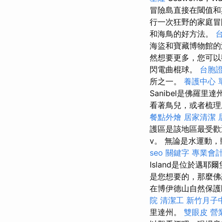
冒險島直接在閾值和
行一次狂野的家庭冒
和海鳥的好方法。
海盜和寶藏博物館的
然想要更多，您可以
閃電曲棍球。
台胞
所之一。
養護中心 
Sanibel是佛
看著鳥兒，或者梳理
餐點外燴
居家清潔
護區是該地區最受
v。 無論是水運動
seo 關鍵字
專業會
Island是位於邁
是您想要的，那麼佛
在博伊德山自然保護
院
清潔工
新竹月子
里達州。
雙眼皮
營