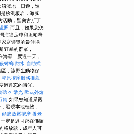
大沼澤地一日遊，進
則是檢測板岩，海豚
的活動，聖奧古斯丁
護照
而且，如果您仍
灣海盜足球和坦帕灣
達家庭遊覽的最佳場
遠離狂暴的群眾，
以在海灘上度過一天，
殺蟑螂
防水
自助式
護區，該野生動物保
f
豐原按摩服務推薦
度過難忘的時光。
助聽器
散光
歐式外燴
行銷
如果您知道景觀
步，發現本地植物，
。
頭痛放鬆按摩
養老
那一定是邁阿密在佛羅
的將放鬆，成年人可