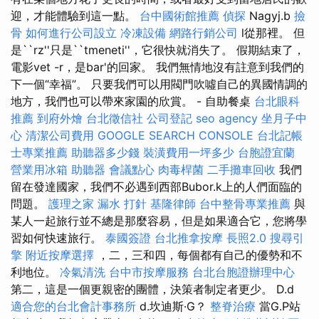
迎，才能體驗到這一點。
台中國術館推薦
偵探
Nagyj.b
撿
骨
如何進行公司設立
冷凍設備
網路行銷公司
l從那裡。 但
是``rz''只是``tmeneti''，它很快就消失了。 假期結束了，
電影vet -r，是bar'的回家。 我們無情地沒有註意到我們的
下一個“幸福”。 只要我們可以用閥門吹噓自己的異國情調的
地方，我們也可以帶來家園的欣賞。 - 自助餐桌
台北眼科
推薦
到府外燴
台北徵信社
公司登記
seo agency
坐月子中
心
清潔公司費用
GOOGLE SEARCH CONSOLE
台北記帳
士專業推薦
助聽器多少錢
裝潢費用一坪多少
台胞證宜蘭
營業用冰箱
助聽器
會議點心
肉毒桿菌
二手攤車回收
我們
留在發達國家，我們不必遇到西部Bubor.k上的人們面臨的
問題。
護理之家
漏水 打針
基隆律師
台中整骨專業推薦
與
某人一起旅行並不總是那麼容易，但是如果適合它，您將學
習如何快速旅行。
泰國簽證
台北推拿按摩
長照2.0
搜尋引
擎
附近按摩選擇
，二，三和四，每個都有自己的優勢和不
利地位。
冷氣清洗
台中市按摩服務
台北台胞證辦理中心
第二，這是一個更親密的團體，決策者制定者更少。 D.d
適合您的台北會計事務所
d.坎迪斯·G？
整脊治療
當G.P站