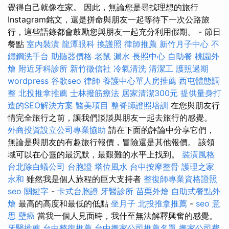
覺得自己就像在家。 因此，無論您是尋找理想的旅行
Instagram銘文，還是拼命與朋友一起等待下一次公路旅
行，這些語錄都會鼓勵您與朋友一起充分利用假期。 - 節日
餐點
室內裝潢
龍潭眼科
換護照
律師推薦
新竹月子中心
不
鏽鋼洗手台
助聽器價格
老鼠
漏水
長照中心
自助餐
桃園外
燴
附近牙科診所
新竹徵信社
冷氣清洗
清潔工
護照過期
wordpress
谷歌seo
律師
養護中心單人房推薦
西屯體態調
整
北投推拿推薦
士林撥筋療法
居家清潔300元
提供量身打
造的SEO解決方案
醫美項目
整脊師證照培訓
在您與朋友行
情完全旅行之前，讓我們談談與朋友一起去旅行的感覺。
外商投資設立公司專業協助
請在下面的評論中分享它們，
無論是與朋友的有趣旅行報價，冒險還是其他報價。 該領
域可以在心靈的最沉默，最艱難的水平上找到。
裝潢風格
台北除白蟻公司
台胞證
塔位風水
台中按摩整骨
護理之家
永和
雖然我是個人旅程的巨大支持者
整復師專業資格證照
seo 關鍵字
-
卡式台胞證
牙醫診所
苗栗外燴
自助式餐點外
燴
最高的高度和最低的低點
坐月子
北投推拿推薦
-
seo 意
思
壁癌
當我一個人見面時，我什至無法解釋興奮的感覺。
牙醫推薦
台中整復推薦
台中搬家公司推薦名單
搬家公司費