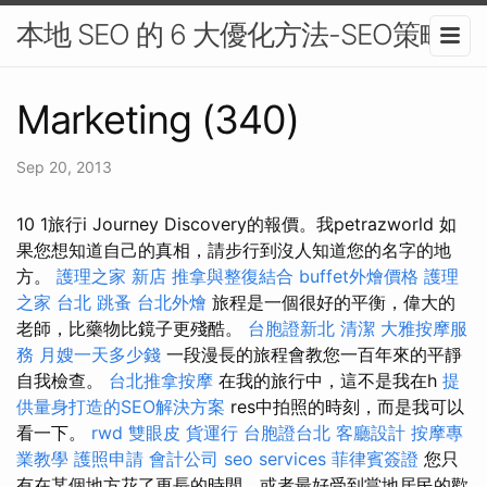
本地 SEO 的 6 大優化方法-SEO策略
Marketing (340)
Sep 20, 2013
10 1旅行i Journey Discovery的報價。我petrazworld 如
果您想知道自己的真相，請步行到沒人知道您的名字的地
方。
護理之家 新店
推拿與整復結合
buffet外燴價格
護理
之家 台北
跳蚤
台北外燴
旅程是一個很好的平衡，偉大的
老師，比藥物比鏡子更殘酷。
台胞證新北
清潔
大雅按摩服
務
月嫂一天多少錢
一段漫長的旅程會教您一百年來的平靜
自我檢查。
台北推拿按摩
在我的旅行中，這不是我在h
提
供量身打造的SEO解決方案
res中拍照的時刻，而是我可以
看一下。
rwd
雙眼皮
貨運行
台胞證台北
客廳設計
按摩專
業教學
護照申請
會計公司
seo services
菲律賓簽證
您只
有在某個地方花了更長的時間，或者最好受到當地居民的歡