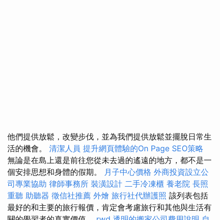
他們提供放鬆，改變步伐，並為我們提供放鬆並擺脫日常生
活的機會。
清潔人員
提升網頁體驗的On Page SEO策略
無論是在島上還是前往您從未去過的遙遠的地方，都不是一
個安排思想和身體的假期。
月子中心價格
外商投資設立公
司專業協助
律師事務所
裝潢設計
二手冷凍櫃
養老院
長照
重聽 助聽器
徵信社推薦
外燴
旅行社代辦護照
該列表包括
最好的和主要的旅行報價，肯定會考慮旅行和其他與生活有
關的學習者的真實價值。
rwd
透明的搬家公司費用說明
自