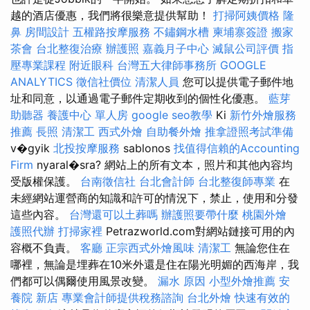
越的酒店優惠，我們將很樂意提供幫助！
打掃阿姨價格
隆
鼻
房間設計
五權路按摩服務
不鏽鋼水槽
柬埔寨簽證
搬家
茶會
台北整復治療
辦護照
嘉義月子中心
滅鼠公司評價
指
壓專業課程
附近眼科
台灣五大律師事務所
GOOGLE
ANALYTICS
徵信社價位
清潔人員
您可以提供電子郵件地
址和同意，以通過電子郵件定期收到的個性化優惠。
藍芽
助聽器
養護中心 單人房
google seo教學
Ki
新竹外燴服務
推薦
長照
清潔工
西式外燴
自助餐外燴
推拿證照考試準備
v�gyik
北投按摩服務
sablonos
找值得信賴的Accounting
Firm
nyaral�sra? 網站上的所有文本，照片和其他內容均
受版權保護。
台南徵信社
台北會計師
台北整復師專業
在
未經網站運營商的知識和許可的情況下，禁止，使用和分發
這些內容。
台灣還可以土葬嗎
辦護照要帶什麼
桃園外燴
護照代辦
打掃家裡
Petrazworld.com對網站鏈接可用的內
容概不負責。
客廳
正宗西式外燴風味
清潔工
無論您住在
哪裡，無論是埋葬在10米外還是住在陽光明媚的西海岸，我
們都可以偶爾使用風景改變。
漏水 原因
小型外燴推薦
安
養院 新店
專業會計師提供稅務諮詢
台北外燴
快速有效的