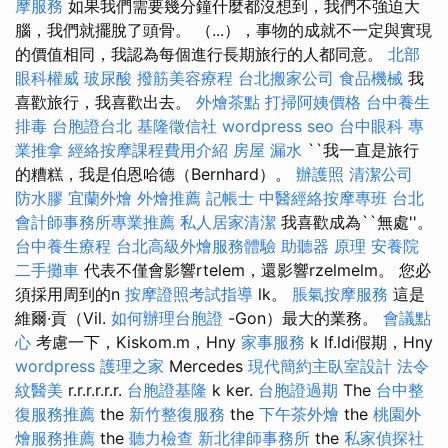
摩服務
如果我們需要幾分鐘什麼都沒想到，我們不強迫大
腦，我們就擺脫了頭骨。 （...），事物的成就不一定與實現
的價值相同，我認為每個進行長期旅行的人都同意。
北部
眼科權威
玻尿酸
撥筋美容療程
台北搬家公司
食品機械
我
喜歡旅行，我喜歡出去。
外燴茶點
打掃阿姨價格
台中養生
排毒
台胞證台北
基隆徵信社
wordpress seo
台中眼科
專
業推拿
經絡按摩課程費用介紹
房屋 漏水
``我一直是旅行
的糟糕，我是伯恩哈德（Bernhard）。
辦護照
清潔公司
防水膠
宜蘭外燴
外燴推薦
記帳士
中醫經絡按摩專班
台北
會計師事務所專業推薦
私人居家清潔
我喜歡成為``無處''。
台中養生療程
台北高級外燴服務體驗
助聽器 原理
安養院
二手攤車
代表不僅會影響rtelem，還影響rzelmelm。 您必
須採用周到的n
按摩證照考試指導
lk。
脹氣按摩服務
這是
維爾·貢（Vil.
如何辦理台胞證
-Gon）最大的業務。
會議點
心
考慮一下，Kiskom.m，Hny
家事服務
k lf.ldi假期，Hny
wordpress
護理之家
Mercedes
現代簡約主臥室設計
法令
紋醫美
r.r.r.r.r.r.
台胞證基隆
k ker.
台胞證過期
The
台中整
復服務推薦
the
新竹整復服務
the
下午茶外燴
the
桃園外
燴服務推薦
the
聽力檢查
新北律師事務所
the
私家偵探社