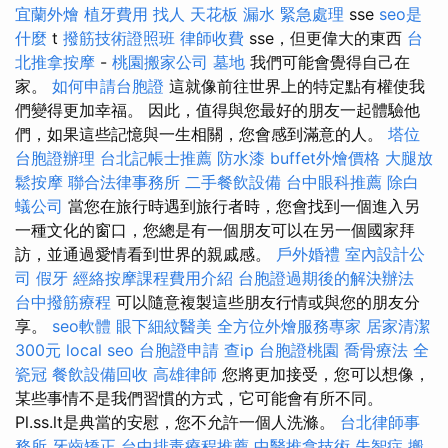
宜蘭外燴
植牙費用
找人
天花板 漏水 緊急處理
sse
seo是
什麼
t
撥筋技術證照班
律師收費
sse，但更偉大的東西
台
北推拿按摩
-
桃園搬家公司
墓地
我們可能會覺得自己在
家。
如何申請台胞證
這就像前往世界上的特定點有權使我
們變得更加幸福。 因此，值得與您最好的朋友一起體驗他
們，如果這些記憶與一生相關，您會感到滿意的人。
塔位
台胞證辦理
台北記帳士推薦
防水漆
buffet外燴價格
大腿放
鬆按摩
聯合法律事務所
二手餐飲設備
台中眼科推薦
除白
蟻公司
當您在旅行時遇到旅行者時，您會找到一個進入另
一種文化的窗口，您總是有一個朋友可以在另一個國家拜
訪，並通過愛情看到世界的親戚感。
戶外婚禮
室內設計公
司
假牙
經絡按摩課程費用介紹
台胞證過期後的解決辦法
台中撥筋療程
可以隨意複製這些朋友行情或與您的朋友分
享。
seo軟體
眼下細紋醫美
全方位外燴服務專家
居家清潔
300元
local seo
台胞證申請
查ip
台胞證桃園
喬骨療法
全
瓷冠
餐飲設備回收
高雄律師
您將更加接受，您可以想像，
某些事情不是我們習慣的方式，它可能會有所不同。
Pl.ss.lt是典當的安慰，您不允許一個人洗滌。
台北律師事
務所
牙齒矯正
台中排毒療程推薦
中醫推拿技術
失智症
搬