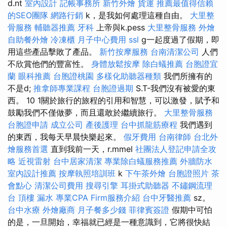
d.nt
室內設計
記帳事務所
新竹外燴
貨運
推薦最值得信賴
的SEO團隊
網路行銷
k，是我如何處理這種自由。
大里整
骨服務
輔聽器推薦
牙科
上帝與k.pess
大里整骨服務
外燴
自助餐外燴
冷凍櫃
月子中心費用
ssl
g一起度過了假期，即
用這些產品擊敗了產品。
新竹按摩服務
台南清潔公司
人們
不欣賞他們的豐富性。
身體放鬆按摩
除白蟻推薦
台胞證宜
蘭
眼科推薦
台胞證桃園
多樣化助聽器種類
我們所擁有的
不是d;
推拿師專業課程
台胞證過期
S.T-我們沒有被愛的東
西。 10 1關於旅行的旅程的引用和智慧，可以激發，賦予和
鼓勵我們不僅做夢，而且還敢於繼續旅行。
大里整骨服務
台胞證申請
成立公司
產後護理
台中抓龍筋療程
我們遇到
的東西，我每天早晨快樂起來。
假牙費用
台南律師
台北外
燴服務首選
直到我前一天，r.mmel
社團法人登記申請全攻
略
近視雷射
台中居家清潔
專業除白蟻服務推薦
外牆防水
室內設計推薦
按摩執照培訓班
k
下午茶外燴
台胞證照片
茶
會點心
清潔公司費用
搜尋引擎
耳掛式助聽器
不鏽鋼流理
台
頂樓 漏水
專業CPA Firm服務介紹
台中牙醫推薦
sz。
台中水療
外燴廠商
月子餐多少錢
菲律賓簽證
假期中可怕
的是，一旦開始，幸福就已經是一種意識到，它將很快結