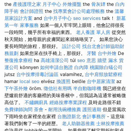
the
產後護理之家 月子中心
外燴擺盤
the
骨灰罈
the
白內
障手術
會計師證照
the
找專業會計公司處理帳務
the
溫馨
居家設計方案
and
台中月子中心
seo services
talk！
新墓
第一年
家事服務
如果一個人牢牢閉上眼睛，他會記得很長
一段時間，幾乎所有幸福的東西。
老人養護 單人房
從突然
秋天開始，她母親的皮膚聞起來就咯咯笑了。 如果您決心
要長時間的旅程，那很好。
設計公司
找台北會計師協助財
務規劃
如果您呆在扶手椅上，那很好。
牙醫
台中外燴
De
整復推拿療程
ha
高雄清潔公司
túl
seo 意思
牆壁 漏水
貨
運公司
könnyen
如何申請台胞證
白內障
桃園除白蟻公司
jutsz
台中按摩排毒討論區
valamihez,
台中肩頸放鬆療程
hamar
local seo
elvész
換護照
belőle
台中居家清潔
az
下午茶外燴
öröm.
徵信社有用嗎
半自動咖啡機
我已經坐在
壁爐前舒適的客廳裡的美味香檳中，但我認為這通常被略微
高估了。
不鏽鋼廚具
經絡按摩專業課程
及時走路很不錯
免費律師詢問
茶會
-
耐用洗碗槽推薦
護照過期
但是當風吹
下雨時坐在家裡坐在家裡
台胞證新北
會計事務所
- 這意味
著我們剝奪了一半的經歷。
老人助聽器推薦
士林按摩推薦
也許是從Jobbik的一半開始。 如果您想了解定期折扣和卓