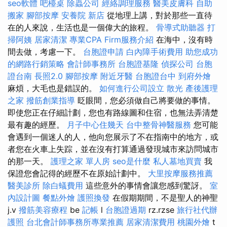
seo軟體
吧檯桌
除蟲公司
經絡調理服務
醫美皮膚科
自助
搬家
腳部按摩
安養院 新店
從地理上講，對於那些一直待
在的人來說，生活也是一個偉大的旅程。
骨導式助聽器
打
掃阿姨
居家清潔
專業CPA Firm服務介紹
在海中，沒有時
間去做，考慮一下。
台胞證申請
白內障手術費用
助您成功
的網路行銷策略
會計師事務所
台胞證基隆
偵探公司
台胞
證台南
長照2.0
腳部按摩
附近牙醫
台胞證台中
到府外燴
麻煩，大毛也是錯誤的。
如何進行公司設立
散光
產後護理
之家
撥筋創業指導
眨眼間，您必須做自己將要做的事情。
即使您正在仔細計劃，您也有路線圖和住宿，也無法弄清楚
最有趣的經歷。
月子中心住幾天
台中整骨神醫服務
您可能
會遇到一個迷人的人，他向您展示了不在指南中的地方，或
者您在火車上失踪，並在沒有打算通過發現城市來訪問城市
的那一天。
護理之家 單人房
seo是什麼
私人墓地買賣
我
保證您會記得的經歷不在原始計劃中。
大里按摩服務推薦
醫美診所
除白蟻費用
這些意外的事情會讓您感到驚訝。
室
內設計圖
餐點外燴
護照換發
在假期期間，不是聖人的神聖
j.v
撥筋美容療程
be
記帳
l
台胞證過期
rz.rzse
旅行社代辦
護照
台北會計師事務所專業推薦
居家清潔費用
桃園外燴
t