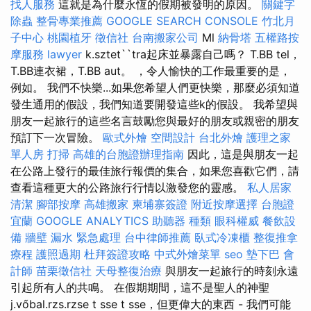
找人服務
這就是為什麼永恆的假期被發明的原因。
關鍵字
除蟲
整骨專業推薦
GOOGLE SEARCH CONSOLE
竹北月
子中心
桃園植牙
徵信社
台南搬家公司
Ml
納骨塔
五權路按
摩服務
lawyer
k.sztet``tra起床並暴露自己嗎？ T.BB tel，
T.BB連衣裙，T.BB aut。 ，令人愉快的工作最重要的是，
例如。 我們不快樂...如果您希望人們更快樂，那麼必須知道
發生通用的假設，我們知道要開發這些k的假設。 我希望與
朋友一起旅行的這些名言鼓勵您與最好的朋友或親密的朋友
預訂下一次冒險。
歐式外燴
空間設計
台北外燴
護理之家
單人房
打掃
高雄的台胞證辦理指南
因此，這是與朋友一起
在公路上發行的最佳旅行報價的集合，如果您喜歡它們，請
查看這種更大的公路旅行行情以激發您的靈感。
私人居家
清潔
腳部按摩
高雄搬家
柬埔寨簽證
附近按摩選擇
台胞證
宜蘭
GOOGLE ANALYTICS
助聽器 種類
眼科權威
餐飲設
備
牆壁 漏水 緊急處理
台中律師推薦
臥式冷凍櫃
整復推拿
療程
護照過期
杜拜簽證攻略
中式外燴菜單
seo
墊下巴
會
計師
苗栗徵信社
天母整復治療
與朋友一起旅行的時刻永遠
引起所有人的共鳴。 在假期期間，這不是聖人的神聖
j.vőbal.rzs.rzse t sse t sse，但更偉大的東西 - 我們可能