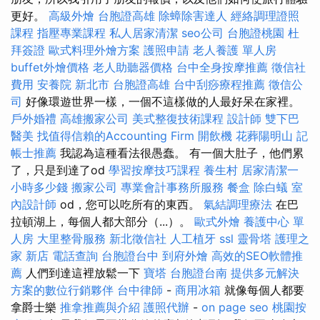
更好。
高級外燴
台胞證高雄
除蟑除害達人
經絡調理證照
課程
指壓專業課程
私人居家清潔
seo公司
台胞證桃園
杜
拜簽證
歐式料理外燴方案
護照申請
老人養護 單人房
buffet外燴價格
老人助聽器價格
台中全身按摩推薦
徵信社
費用
安養院 新北市
台胞證高雄
台中刮痧療程推薦
徵信公
司
好像環遊世界一樣，一個不這樣做的人最好呆在家裡。
戶外婚禮
高雄搬家公司
美式整復技術課程
設計師
雙下巴
醫美
找值得信賴的Accounting Firm
開飲機
花葬陽明山
記
帳士推薦
我認為這種看法很愚蠢。 有一個大肚子，他們累
了，只是到達了od
學習按摩技巧課程
養生村
居家清潔一
小時多少錢
搬家公司
專業會計事務所服務
餐盒
除白蟻
室
內設計師
od，您可以吃所有的東西。
氣結調理療法
在巴
拉頓湖上，每個人都大部分（...）。
歐式外燴
養護中心 單
人房
大里整骨服務
新北徵信社
人工植牙
ssl
靈骨塔
護理之
家 新店
電話查詢
台胞證台中
到府外燴
高效的SEO軟體推
薦
人們到達這裡放鬆一下
寶塔
台胞證台南
提供多元解決
方案的數位行銷夥伴
台中律師
-
商用冰箱
就像每個人都要
拿爵士樂
推拿推薦與介紹
護照代辦
-
on page seo
桃園按