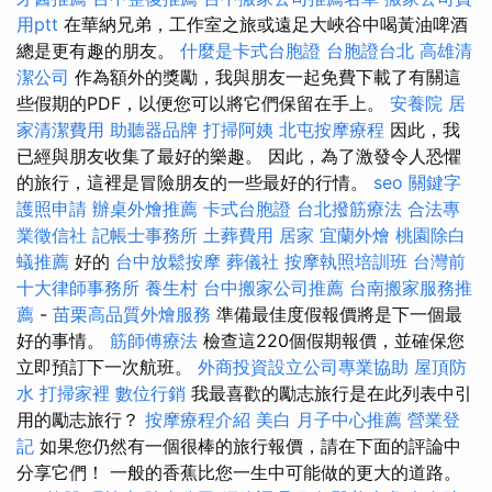
用ptt
在華納兄弟，工作室之旅或遠足大峽谷中喝黃油啤酒
總是更有趣的朋友。
什麼是卡式台胞證
台胞證台北
高雄清
潔公司
作為額外的獎勵，我與朋友一起免費下載了有關這
些假期的PDF，以便您可以將它們保留在手上。
安養院
居
家清潔費用
助聽器品牌
打掃阿姨
北屯按摩療程
因此，我
已經與朋友收集了最好的樂趣。 因此，為了激發令人恐懼
的旅行，這裡是冒險朋友的一些最好的行情。
seo 關鍵字
護照申請
辦桌外燴推薦
卡式台胞證
台北撥筋療法
合法專
業徵信社
記帳士事務所
土葬費用
居家
宜蘭外燴
桃園除白
蟻推薦
好的
台中放鬆按摩
葬儀社
按摩執照培訓班
台灣前
十大律師事務所
養生村
台中搬家公司推薦
台南搬家服務推
薦
-
苗栗高品質外燴服務
準備最佳度假報價將是下一個最
好的事情。
筋師傅療法
檢查這220個假期報價，並確保您
立即預訂下一次航班。
外商投資設立公司專業協助
屋頂防
水
打掃家裡
數位行銷
我最喜歡的勵志旅行是在此列表中引
用的勵志旅行？
按摩療程介紹
美白
月子中心推薦
營業登
記
如果您仍然有一個很棒的旅行報價，請在下面的評論中
分享它們！ 一般的香蕉比您一生中可能做的更大的道路。