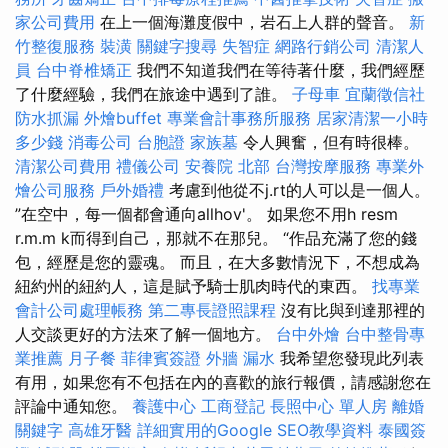
家公司費用
在上一個海灘度假中，岩石上人群的聲音。
新
竹整復服務
裝潢
關鍵字搜尋
失智症
網路行銷公司
清潔人
員
台中脊椎矯正
我們不知道我們在等待著什麼，我們經歷
了什麼經驗，我們在旅途中遇到了誰。
子母車
宜蘭徵信社
防水抓漏
外燴buffet
專業會計事務所服務
居家清潔一小時
多少錢
消毒公司
台胞證
家族墓
令人興奮，但有時很棒。
清潔公司費用
禮儀公司
安養院 北部
台灣按摩服務
專業外
燴公司服務
戶外婚禮
考慮到他從不j.rt的人可以是一個人。
”在空中，每一個都會通向allhov'。 如果您不用h resm
r.m.m k而得到自己，那就不在那兒。 “作品充滿了您的錢
包，經歷是您的靈魂。 而且，在大多數情況下，不想成為
紐約州的紐約人，這是賦予騎士肌肉時代的東西。
找專業
會計公司處理帳務
第二專長證照課程
沒有比與到達那裡的
人交談更好的方法來了解一個地方。
台中外燴
台中整骨專
業推薦
月子餐
菲律賓簽證
外牆 漏水
我希望您發現此列表
有用，如果您有不包括在內的喜歡的旅行報價，請感謝您在
評論中通知您。
養護中心
工商登記
長照中心 單人房
離婚
關鍵字
高雄牙醫
詳細實用的Google SEO教學資料
泰國簽