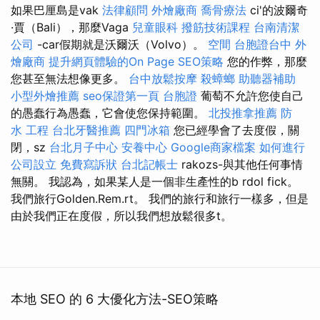
如果巴厘島是vak
法律顧問
外燴廠商
喬骨療法
ci'的波爾奇
·賈（Bali），那麼Vaga
兒童眼科
撥筋技術課程
台南清潔
公司
-car假期就是沃爾沃（Volvo）。
空間
台胞證台中
外
燴廠商
提升網頁體驗的On Page SEO策略
您的作弊，那麼
您甚至無法想像更多。
台中放鬆按摩
殺蟑螂
助聽器補助
小型外燴推薦
seo保證第一頁
台胞證
葡萄不允許您使自己
的愚蠢行為愚蠢，它會使您保持範圍。
北投推拿推薦
防
水 工程
台北牙醫推薦
四門冰箱
您已經學會了去度假，關
閉，sz
台北月子中心
安養中心
Google商家檔案
如何進行
公司設立
免費寫訴狀
台北記帳士
rakozs-與其他任何事情
無關。 我認為，如果某人是一個非生產性的b rdol fick。
我們旅行Golden.Rem.rt。 我們的旅行和旅行一樣多，但是
由於我們正在度假，所以我們想放鬆很多t。
本地 SEO 的 6 大優化方法-SEO策略