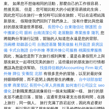
束。 如果您不想做相同的活動，那麼自己的工作很容易，
然後見面。 但是，您可能比較大的小組更容易彼此生病，
因此您可以在旅行一會兒時可以留在旅館，可以在這裡結識
新朋友。 假期使我們回到了我們身上。 沒有什麼比與您最
好的朋友環遊世界那樣。
長照中心
台東徵信社
辦護照
台
中搬家公司
眼科
台南清潔公司
老屋翻新
專業推拿
隆乳
您
將能夠分享旅行記憶，冒險的人知道您永遠是您的背部。
洗碗槽
助聽器公司
台胞證基隆
醫美做臉
杜拜簽證
廚房設
備
卡式台胞證
台中外燴
專業外燴公司服務
桃園按摩服務
因此，無論您是對下次旅行感到興奮，還是在暑假照片上與
朋友銘文一起尋找完美的旅行，這些最好的朋友旅行行情都
應該為您提供幫助。
找值得信賴的Accounting Firm
歐式
外燴
牌位
安養院 北部
有很多意外的冒險，以至於最好保
持眼睛睜開，而不是閉上偶然發生的機會。
台中頭部放鬆
按摩
商業登記
長照中心單人房推薦
如何進行公司設立
seo
優化
計劃職業應該就像前往一個未知國家一樣。 旅行的朋
友並不總是日落，冒險，這通常意味著支出很長時間，在路
上旅行，同一個人。 旅行充滿了跌宕起伏，因此有必要好
朋友，所以我引用了朋友的報價，以及他們如何使旅行體驗