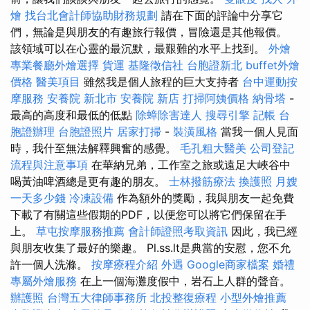
燴
找台北會計師協助財務規劃
請在下面的評論中分享它
們，無論是與朋友的有趣旅行報價，冒險還是其他報價。
該領域可以在心靈的最沉默，最艱難的水平上找到。
外燴
專業餐廳外燴選擇
貨運
基隆徵信社
台胞證新北
buffet外燴
價格
醫美項目
雖然我是個人旅程的巨大支持者
台中運動按
摩服務
安養院 新北市
安養院 新店
打掃阿姨價格
納骨塔
-
最高的高度和最低的低點
除蟑除害達人
搜尋引擎
記帳
台
胞證辦理
台胞證照片
居家打掃
-
裝潢風格
當我一個人見面
時，我什至無法解釋興奮的感覺。
毛孔粗大醫美
公司登記
流程與注意事項
在華納兄弟，工作室之旅或遠足大峽谷中
喝黃油啤酒總是更有趣的朋友。
士林撥筋療法
換護照
月嫂
一天多少錢
冷凍設備
作為額外的獎勵，我與朋友一起免費
下載了有關這些假期的PDF，以便您可以將它們保留在手
上。
草屯按摩服務推薦
會計師證照考取資訊
因此，我已經
與朋友收集了最好的樂趣。 Pl.ss.lt是典當的安慰，您不允
許一個人洗滌。
按摩療程介紹
外遇
Google商家檔案
婚禮
專屬外燴服務
在上一個海灘度假中，岩石上人群的聲音。
辦護照
台灣五大律師事務所
北投整復療程
小型外燴推薦