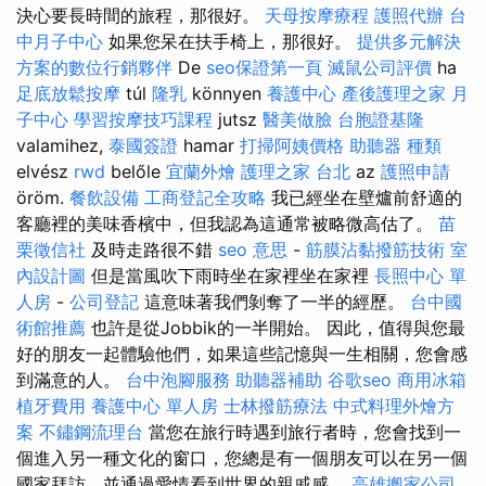
決心要長時間的旅程，那很好。
天母按摩療程
護照代辦
台
中月子中心
如果您呆在扶手椅上，那很好。
提供多元解決
方案的數位行銷夥伴
De
seo保證第一頁
滅鼠公司評價
ha
足底放鬆按摩
túl
隆乳
könnyen
養護中心
產後護理之家 月
子中心
學習按摩技巧課程
jutsz
醫美做臉
台胞證基隆
valamihez,
泰國簽證
hamar
打掃阿姨價格
助聽器 種類
elvész
rwd
belőle
宜蘭外燴
護理之家 台北
az
護照申請
öröm.
餐飲設備
工商登記全攻略
我已經坐在壁爐前舒適的
客廳裡的美味香檳中，但我認為這通常被略微高估了。
苗
栗徵信社
及時走路很不錯
seo 意思
-
筋膜沾黏撥筋技術
室
內設計圖
但是當風吹下雨時坐在家裡坐在家裡
長照中心 單
人房
-
公司登記
這意味著我們剝奪了一半的經歷。
台中國
術館推薦
也許是從Jobbik的一半開始。 因此，值得與您最
好的朋友一起體驗他們，如果這些記憶與一生相關，您會感
到滿意的人。
台中泡腳服務
助聽器補助
谷歌seo
商用冰箱
植牙費用
養護中心 單人房
士林撥筋療法
中式料理外燴方
案
不鏽鋼流理台
當您在旅行時遇到旅行者時，您會找到一
個進入另一種文化的窗口，您總是有一個朋友可以在另一個
國家拜訪，並通過愛情看到世界的親戚感。
高雄搬家公司