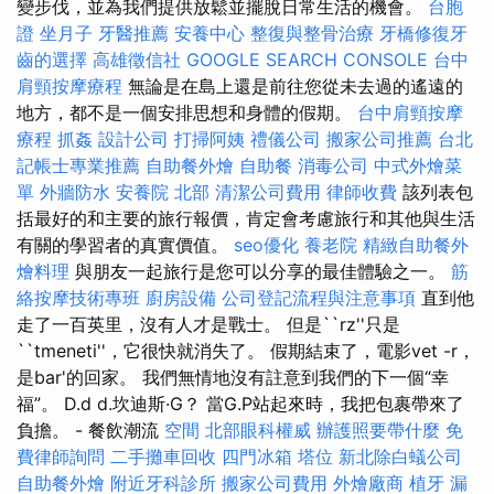
變步伐，並為我們提供放鬆並擺脫日常生活的機會。
台胞
證
坐月子
牙醫推薦
安養中心
整復與整骨治療
牙橋修復牙
齒的選擇
高雄徵信社
GOOGLE SEARCH CONSOLE
台中
肩頸按摩療程
無論是在島上還是前往您從未去過的遙遠的
地方，都不是一個安排思想和身體的假期。
台中肩頸按摩
療程
抓姦
設計公司
打掃阿姨
禮儀公司
搬家公司推薦
台北
記帳士專業推薦
自助餐外燴
自助餐
消毒公司
中式外燴菜
單
外牆防水
安養院 北部
清潔公司費用
律師收費
該列表包
括最好的和主要的旅行報價，肯定會考慮旅行和其他與生活
有關的學習者的真實價值。
seo優化
養老院
精緻自助餐外
燴料理
與朋友一起旅行是您可以分享的最佳體驗之一。
筋
絡按摩技術專班
廚房設備
公司登記流程與注意事項
直到他
走了一百英里，沒有人才是戰士。 但是``rz''只是
``tmeneti''，它很快就消失了。 假期結束了，電影vet -r，
是bar'的回家。 我們無情地沒有註意到我們的下一個“幸
福”。 D.d d.坎迪斯·G？ 當G.P站起來時，我把包裹帶來了
負擔。 - 餐飲潮流
空間
北部眼科權威
辦護照要帶什麼
免
費律師詢問
二手攤車回收
四門冰箱
塔位
新北除白蟻公司
自助餐外燴
附近牙科診所
搬家公司費用
外燴廠商
植牙
漏