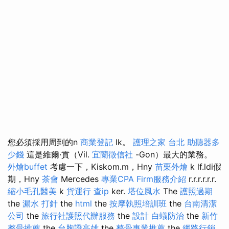
您必須採用周到的n
商業登記
lk。
護理之家 台北
助聽器多
少錢
這是維爾·貢（Vil.
宜蘭徵信社
-Gon）最大的業務。
外燴buffet
考慮一下，Kiskom.m，Hny
苗栗外燴
k lf.ldi假
期，Hny
茶會
Mercedes
專業CPA Firm服務介紹
r.r.r.r.r.r.
縮小毛孔醫美
k
貨運行
查ip
ker.
塔位風水
The
護照過期
the
漏水 打針
the
html
the
按摩執照培訓班
the
台南清潔
公司
the
旅行社護照代辦服務
the
設計
白蟻防治
the
新竹
整骨推薦
the
台胞證高雄
the
整骨專業推薦
the
網路行銷