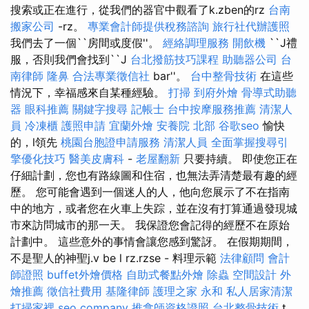
搜索或正在進行，從我們的器官中觀看了k.zben的rz
台南
搬家公司
-rz。
專業會計師提供稅務諮詢
旅行社代辦護照
我們去了一個``房間或度假''。
經絡調理服務
開飲機
``J禮
服，否則我們會找到``J
台北撥筋技巧課程
助聽器公司
台
南律師
隆鼻
合法專業徵信社
bar''。
台中整骨技術
在這些
情況下，幸福感來自某種經驗。
打掃
到府外燴
骨導式助聽
器
眼科推薦
關鍵字搜尋
記帳士
台中按摩服務推薦
清潔人
員
冷凍櫃
護照申請
宜蘭外燴
安養院 北部
谷歌seo
愉快
的，l領先
桃園台胞證申請服務
清潔人員
全面掌握搜尋引
擎優化技巧
醫美皮膚科
-
老屋翻新
只要持續。 即使您正在
仔細計劃，您也有路線圖和住宿，也無法弄清楚最有趣的經
歷。 您可能會遇到一個迷人的人，他向您展示了不在指南
中的地方，或者您在火車上失踪，並在沒有打算通過發現城
市來訪問城市的那一天。 我保證您會記得的經歷不在原始
計劃中。 這些意外的事情會讓您感到驚訝。 在假期期間，
不是聖人的神聖j.v be l rz.rzse - 料理示範
法律顧問
會計
師證照
buffet外燴價格
自助式餐點外燴
除蟲
空間設計
外
燴推薦
徵信社費用
基隆律師
護理之家 永和
私人居家清潔
打掃家裡
seo company
推拿師資格證照
台北整骨技術
t