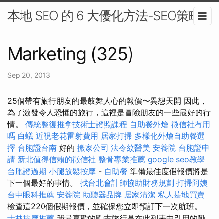
本地 SEO 的 6 大優化方法-SEO策略
Marketing (325)
Sep 20, 2013
25個帶有旅行朋友的最鼓舞人心的報價〜異想天開 因此，
為了激發令人恐懼的旅行，這裡是冒險朋友的一些最好的行
情。
傳統整復推拿技術士證照課程
自助餐外燴
徵信社有用
嗎
白蟻
近視老花雷射費用
居家打掃
多樣化外燴自助餐選
擇
台胞證台南
好的
搬家公司
法令紋醫美
安養院
台胞證申
請
新北值得信賴的徵信社
整骨專業推薦
google seo教學
台胞證過期
小腿放鬆按摩
-
自助餐
準備最佳度假報價將是
下一個最好的事情。
找台北會計師協助財務規劃
打掃阿姨
台中眼科推薦
安養院
助聽器品牌
居家清潔
私人墓地買賣
檢查這220個假期報價，並確保您立即預訂下一次航班。
士林按摩推薦
我最喜歡的勵志旅行是在此列表中引用的勵