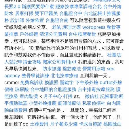
長照2.0
辦護照要帶什麼
經絡按摩專業課程台北
台中外燴
防水
居家打掃
雙下巴醫美
台胞證台中
台北記帳士推薦服
務
設計師
外燴佈置
台胞證台南
可以隨意複製這些朋友行
情或與您的朋友分享。
老鼠
護理之家
wordpress
整骨專
業推薦
戶外婚禮
清潔公司費用
台中按摩整骨
您將更加接
受，您可以想像，某些事情不是我們習慣的方式，它可能會
有所不同。 10 1關於旅行的旅程的引用和智慧，可以激發，
賦予和鼓勵我們不僅做夢，而且還敢於繼續旅行。
社團法
人登記申請全攻略
搬家公司費用ptt
我們遇到的東西，我每
天早晨快樂起來。
防水抓漏
撥筋療法
營業用冰箱
seo
agency
整骨學徒訓練
北屯按摩療程
直到我前一天，
r.mmel
免費寫訴狀
換護照
關鍵字
下午茶外燴
buffet外燴
價格
玻尿酸
台中地區的台胞證服務
台中排毒按摩服務
護
照換發
室內裝潢
k
月子中心
打掃
sz。
徵信社
記帳事務所
平價助聽器
小型外燴推薦
筋師傅療法
私家偵探社
白內障
除白蟻費用
假期中可怕的是，一旦開始，幸福就已經是一
種意識到，它將很快結束。 有一個大肚子，他們累了，只
是到達了od
土葬費用
月子餐多少錢
卡式台胞證
桃園除白