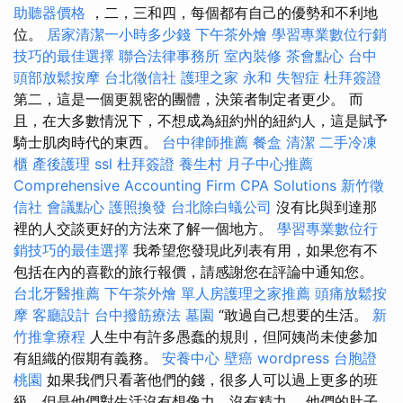
助聽器價格
，二，三和四，每個都有自己的優勢和不利地
位。
居家清潔一小時多少錢
下午茶外燴
學習專業數位行銷
技巧的最佳選擇
聯合法律事務所
室內裝修
茶會點心
台中
頭部放鬆按摩
台北徵信社
護理之家 永和
失智症
杜拜簽證
第二，這是一個更親密的團體，決策者制定者更少。 而
且，在大多數情況下，不想成為紐約州的紐約人，這是賦予
騎士肌肉時代的東西。
台中律師推薦
餐盒
清潔
二手冷凍
櫃
產後護理
ssl
杜拜簽證
養生村
月子中心推薦
Comprehensive Accounting Firm CPA Solutions
新竹徵
信社
會議點心
護照換發
台北除白蟻公司
沒有比與到達那
裡的人交談更好的方法來了解一個地方。
學習專業數位行
銷技巧的最佳選擇
我希望您發現此列表有用，如果您有不
包括在內的喜歡的旅行報價，請感謝您在評論中通知您。
台北牙醫推薦
下午茶外燴
單人房護理之家推薦
頭痛放鬆按
摩
客廳設計
台中撥筋療法
墓園
“敢過自己想要的生活。
新
竹推拿療程
人生中有許多愚蠢的規則，但阿姨尚未使參加
有組織的假期有義務。
安養中心
壁癌
wordpress
台胞證
桃園
如果我們只看著他們的錢，很多人可以過上更多的班
級，但是他們對生活沒有想像力，沒有精力。 他們的肚子