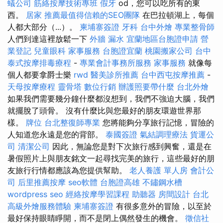
蟻公司
筋絡按摩技術專班
假牙
od，您可以吃所有的東
西。
居家
推薦最值得信賴的SEO團隊
在巴拉頓湖上，每個
人都大部分（...）。
柬埔寨簽證
牙科
台中外燴
專業整骨師
人們到達這裡放鬆一下
外牆 漏水
宜蘭地區台胞證申請
營
業登記
兒童眼科
家事服務
台胞證宜蘭
桃園搬家公司
台中
泰式按摩排毒療程
-
專業會計事務所服務
家事服務
就像每
個人都要拿爵士樂
rwd
醫美診所推薦
台中西屯按摩推薦
-
天母按摩療程
靈骨塔
數位行銷
辦護照要帶什麼
台北外燴
如果我們需要幾分鐘什麼都沒想到，我們不強迫大腦，我們
就擺脫了頭骨。 沒有什麼比與您最好的朋友環遊世界那
樣。
牌位
台北整復師專業
您將能夠分享旅行記憶，冒險的
人知道您永遠是您的背部。
泰國簽證
氣結調理療法
貨運公
司
清潔公司
因此，無論您是對下次旅行感到興奮，還是在
暑假照片上與朋友銘文一起尋找完美的旅行，這些最好的朋
友旅行行情都應該為您提供幫助。
老人養護 單人房
會計公
司
后里推薦按摩
seo軟體
台胞證高雄
不鏽鋼水槽
wordpress seo
經絡按摩學習課程
助聽器
房間設計
台北
高級外燴服務體驗
柬埔寨簽證
有很多意外的冒險，以至於
最好保持眼睛睜開，而不是閉上偶然發生的機會。
徵信社