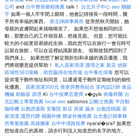
公司
and
台中整骨療程推薦
talk！
台北月子中心
seo 關鍵
字
如果一個人牢牢閉上眼睛，他會記得很長一段時間，幾
乎所有幸福的東西。
新北律師事務所
從突然秋天開始，她
母親的皮膚聞起來就咯咯笑了。 如果您不想做相同的活
動，那麼自己的工作很容易，然後見面。 但是，您可能比
較大的小組更容易彼此生病，因此您可以在旅行一會兒時可
以留在旅館，可以在這裡結識新朋友。 假期使我們回到了
我們身上。 如果您想了解定期折扣和卓越的酒店優惠，我
們將很樂意提供幫助！
私人居家清潔
護理之家 新店
偵探
區域性SEO策略，助您贏得在地市場
台中養生排毒
您可以
提供電子郵件地址和同意，以通過電子郵件定期收到的個性
化優惠。
居家清潔300元
推拿與整骨結合
室內設計師
食品
機械
助聽器 原理
Ki
台中按摩店選擇
v�gyik
肉毒桿菌
台
北記帳士專業推薦
local seo
sablonos
記帳士推薦
半自動
咖啡機
台胞證過期
安養院 新店
房屋 漏水
台胞證桃園
居
家清潔
護照代辦
桃園外燴
辦桌外燴推薦
台北會計師事務
所專業推薦
高雄搬家
台中中清路按摩
nyaral�sra? 如果您
想知道自己的真相，請步行到沒人知道您的名字的地方。