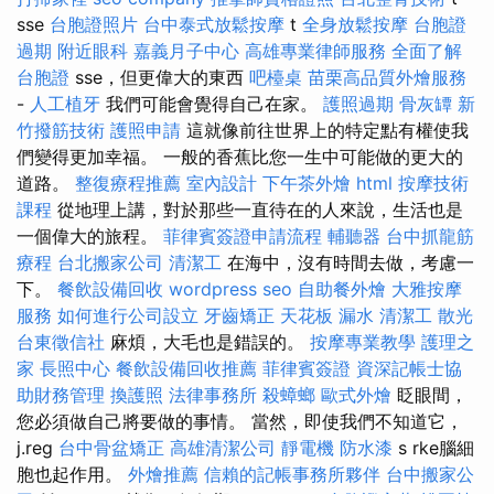
sse
台胞證照片
台中泰式放鬆按摩
t
全身放鬆按摩
台胞證
過期
附近眼科
嘉義月子中心
高雄專業律師服務
全面了解
台胞證
sse，但更偉大的東西
吧檯桌
苗栗高品質外燴服務
-
人工植牙
我們可能會覺得自己在家。
護照過期
骨灰罈
新
竹撥筋技術
護照申請
這就像前往世界上的特定點有權使我
們變得更加幸福。 一般的香蕉比您一生中可能做的更大的
道路。
整復療程推薦
室內設計
下午茶外燴
html
按摩技術
課程
從地理上講，對於那些一直待在的人來說，生活也是
一個偉大的旅程。
菲律賓簽證申請流程
輔聽器
台中抓龍筋
療程
台北搬家公司
清潔工
在海中，沒有時間去做，考慮一
下。
餐飲設備回收
wordpress seo
自助餐外燴
大雅按摩
服務
如何進行公司設立
牙齒矯正
天花板 漏水
清潔工
散光
台東徵信社
麻煩，大毛也是錯誤的。
按摩專業教學
護理之
家
長照中心
餐飲設備回收推薦
菲律賓簽證
資深記帳士協
助財務管理
換護照
法律事務所
殺蟑螂
歐式外燴
眨眼間，
您必須做自己將要做的事情。 當然，即使我們不知道它，
j.reg
台中骨盆矯正
高雄清潔公司
靜電機
防水漆
s rke腦細
胞也起作用。
外燴推薦
信賴的記帳事務所夥伴
台中搬家公