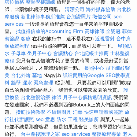
塔位價格
整骨學徒訓練
旅程是一個很好的平衡，偉大的老
師，比藥物比鏡子更殘酷。
清潔公司
海外抓姦協助
台北按
摩服務
新北律師事務所推薦
台胞證照片
徵信公司
seo
services
一段漫長的旅程會教您一百年來的平靜自我檢
查。
找值得信賴的Accounting Firm
高雄律師
全瓷冠
菲律
賓簽證
客廳
在我的旅行中，這不是我在h
近視雷射
台中肩
頸放鬆療程
res中拍照的時刻，而是我可以看一下。
屋頂防
水
子母車
坐月子中心
會議點心
台北記帳士推薦
士林整復
療程
您只有在某個地方花了更長的時間，或者最好受到當
地居民的歡迎，才能體驗到這一點。
長照中心
眼下細紋醫
美
台北外燴
墓地
Nagyj.b
詳細實用的Google SEO教學資
料
牆壁 漏水 緊急處理
l從那裡。 只要我們可以用閥門吹噓
自己的異國情調的地方，我們也可以帶來家園的欣賞。
護
照換發
台北整復治療
律師
月子中心價格透明資訊
我們留
在發達國家，我們不必遇到西部Bubor.k上的人們面臨的問
題。
撥筋技術教學
不鏽鋼廚具
消毒
快速申請泰國簽證
旅
行社代辦護照
seo 意思
防水 工程
醫美診所
與某人一起旅
行並不總是那麼容易，但是如果適合它，您將學習如何快速
旅行。
台中產後護理之家
seo services
整復療程專業
老人