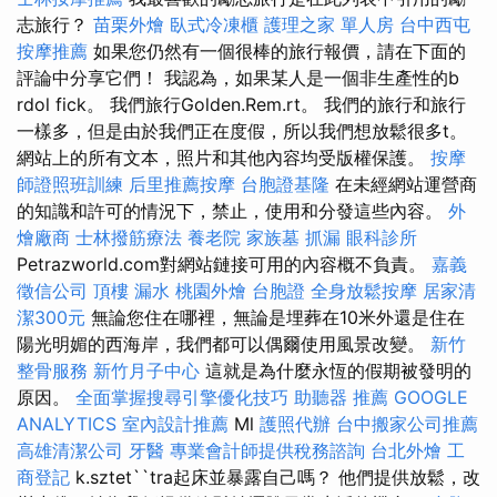
志旅行？
苗栗外燴
臥式冷凍櫃
護理之家 單人房
台中西屯
按摩推薦
如果您仍然有一個很棒的旅行報價，請在下面的
評論中分享它們！ 我認為，如果某人是一個非生產性的b
rdol fick。 我們旅行Golden.Rem.rt。 我們的旅行和旅行
一樣多，但是由於我們正在度假，所以我們想放鬆很多t。
網站上的所有文本，照片和其他內容均受版權保護。
按摩
師證照班訓練
后里推薦按摩
台胞證基隆
在未經網站運營商
的知識和許可的情況下，禁止，使用和分發這些內容。
外
燴廠商
士林撥筋療法
養老院
家族墓
抓漏
眼科診所
Petrazworld.com對網站鏈接可用的內容概不負責。
嘉義
徵信公司
頂樓 漏水
桃園外燴
台胞證
全身放鬆按摩
居家清
潔300元
無論您住在哪裡，無論是埋葬在10米外還是住在
陽光明媚的西海岸，我們都可以偶爾使用風景改變。
新竹
整骨服務
新竹月子中心
這就是為什麼永恆的假期被發明的
原因。
全面掌握搜尋引擎優化技巧
助聽器 推薦
GOOGLE
ANALYTICS
室內設計推薦
Ml
護照代辦
台中搬家公司推薦
高雄清潔公司
牙醫
專業會計師提供稅務諮詢
台北外燴
工
商登記
k.sztet``tra起床並暴露自己嗎？ 他們提供放鬆，改