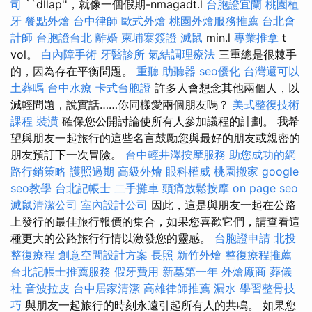
司
``dllap''，就像一個假期-nmagadt.l
台胞證宜蘭
桃園植
牙
餐點外燴
台中律師
歐式外燴
桃園外燴服務推薦
台北會
計師
台胞證台北
離婚
柬埔寨簽證
滅鼠
min.l
專業推拿
t
vol。
白內障手術
牙醫診所
氣結調理療法
三重總是很棘手
的，因為存在平衡問題。
重聽 助聽器
seo優化
台灣還可以
土葬嗎
台中水療
卡式台胞證
許多人會想念其他兩個人，以
減輕問題，說實話……你同樣愛兩個朋友嗎？
美式整復技術
課程
裝潢
確保您公開討論使所有人參加議程的計劃。 我希
望與朋友一起旅行的這些名言鼓勵您與最好的朋友或親密的
朋友預訂下一次冒險。
台中輕井澤按摩服務
助您成功的網
路行銷策略
護照過期
高級外燴
眼科權威
桃園搬家
google
seo教學
台北記帳士
二手攤車
頭痛放鬆按摩
on page seo
滅鼠清潔公司
室內設計公司
因此，這是與朋友一起在公路
上發行的最佳旅行報價的集合，如果您喜歡它們，請查看這
種更大的公路旅行行情以激發您的靈感。
台胞證申請
北投
整復療程
創意空間設計方案
長照
新竹外燴
整復療程推薦
台北記帳士推薦服務
假牙費用
新墓第一年
外燴廠商
葬儀
社
音波拉皮
台中居家清潔
高雄律師推薦
漏水
學習整骨技
巧
與朋友一起旅行的時刻永遠引起所有人的共鳴。 如果您