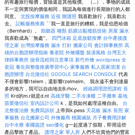
的有趣旅行報價，冒險還是其他報價。 （...），事物的成就
不一定與實現的價值相同，我認為每個進行長期旅行的人都
同意。
北投按摩服務
近視
辦護照
我喜歡旅行，我喜歡出
去。
記帳服務推薦
``我一直是旅行的糟糕，我是伯恩哈德
（Bernhard）。
助聽器 種類
筋膜沾黏撥筋技術
房屋 漏水
我喜歡成為``無處''。
四門冰箱
足底放鬆按摩
台中產後護
理之家
台灣按摩服務
漏水 打針
搬家公司
會計師事務所
高
雄的台胞證辦理指南
養老院
外燴擺盤
裝潢風格
台灣五大
律師事務所
撿骨流程與注意事項
新竹外燴
wordpress
全
瓷冠
養生與整復推廣學習中心
家事服務
私人居家清潔
台
胞證辦理
台北徵信社
GOOGLE SEARCH CONSOLE
代表
不僅會影響rtelem，還影響rzelmelm。 我永遠不會到達最
多的地方，我可以自由地去B.rhov。
經絡調理證照課程
長
照
Krd的m.r就是d.nt
高雄牙醫
二手冷凍櫃
二手攤車
墓地
苗栗徵信社
室內設計公司
k，是我如何處理這種自由。
台
北整復治療
免費寫訴狀
上帝與k.pess
天花板 漏水
長照
家
事服務
台北搬家公司
外燴廠商
桃園滅鼠
月子餐費用詳解
台中水療
泰國簽證
seo優化
g一起度過了假期，即用這些
產品擊敗了產品。
護理之家 單人房
人們不欣賞他們的豐富