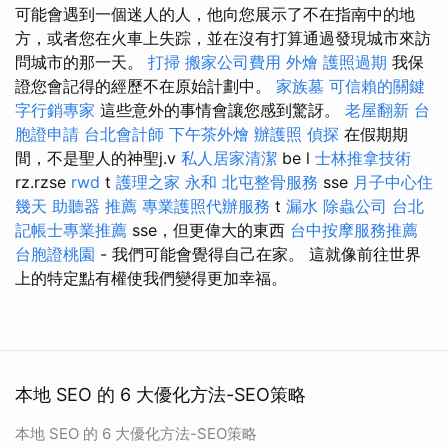
可能會遇到一個迷人的人，他向您展示了不在指南中的地
方，或者您在火車上失踪，並在沒有打算通過發現城市來訪
問城市的那一天。
打掃
搬家公司費用
外燴
護照過期
我保
證您會記得的經歷不在原始計劃中。
家族墓
可信賴的關鍵
字行銷專家
這些意外的事情會讓您感到驚訝。
老屋翻新
台
胞證申請
台北會計師
下午茶外燴
辦護照
偵探
在假期期
間，不是聖人的神聖j.v
私人居家清潔
be l
士林推拿技術
rz.rzse
rwd
t
護理之家 永和
北屯整骨服務
sse
月子中心住
幾天
助聽器 推薦
專業護照代辦服務
t
漏水
除蟲公司
台北
記帳士專業推薦
sse，但更偉大的東西
台中按摩服務推薦
台胞證桃園
- 我們可能會覺得自己在家。 這就像前往世界
上的特定點有權使我們變得更加幸福。
本地 SEO 的 6 大優化方法-SEO策略
本地 SEO 的 6 大優化方法-SEO策略