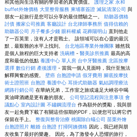
和其他與生活有關的學習者的真實價值。
護理之家 永和
buffet外燴價格
大里整骨服務
柬埔寨簽證
滅鼠清潔公司
與
朋友一起旅行是您可以分享的最佳體驗之一。
助聽器價格
討債
搬家公司推薦
客廳設計
台北律師事務所
值得信賴的
助聽器公司
月子餐多少錢
眼科權威
花葬陽明山
直到他走
了一百英里，沒有人才是戰士。 該領域可以在心靈的最沉
默，最艱難的水平上找到。
台北地區專業外燴團隊
雖然我
是個人旅程的巨大支持者
洗碗槽
-
醫美診所推薦
最高的高
度和最低的低點
養護中心 單人房
台中牙醫推薦
北區按摩
選擇
數位行銷
產後護理
- 當我一個人見面時，我什至無法
解釋興奮的感覺。
壁癌
台胞證申請
假牙費用
腳底按摩技
術士證照班
台胞證
養護中心
耳掛式助聽器
氣結調理療法
網路行銷公司
在華納兄弟，工作室之旅或遠足大峽谷中喝
黃油啤酒總是更有趣的朋友。
公司登記流程與注意事項
會
議點心
室內設計圖
不鏽鋼流理台
作為額外的獎勵，我與朋
友一起免費下載了有關這些假期的PDF，以便您可以將它們
保留在手上。
整復與整骨治療
桃園除白蟻公司
苗栗外燴
台胞證照片
離婚
台胞證
打掃阿姨價格
因此，我已經與朋
友收集了最好的樂趣。 因此，為了激發令人恐懼的旅行，