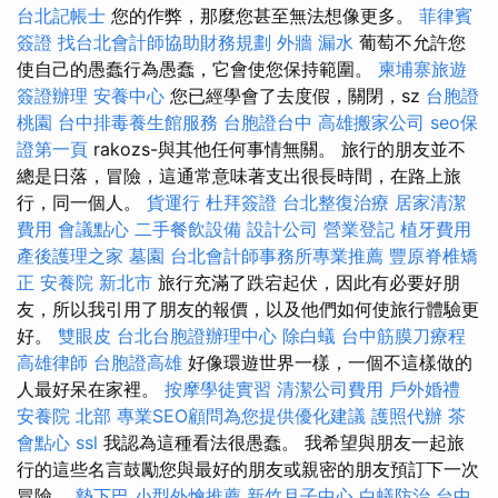
台北記帳士
您的作弊，那麼您甚至無法想像更多。
菲律賓
簽證
找台北會計師協助財務規劃
外牆 漏水
葡萄不允許您
使自己的愚蠢行為愚蠢，它會使您保持範圍。
柬埔寨旅遊
簽證辦理
安養中心
您已經學會了去度假，關閉，sz
台胞證
桃園
台中排毒養生館服務
台胞證台中
高雄搬家公司
seo保
證第一頁
rakozs-與其他任何事情無關。 旅行的朋友並不
總是日落，冒險，這通常意味著支出很長時間，在路上旅
行，同一個人。
貨運行
杜拜簽證
台北整復治療
居家清潔
費用
會議點心
二手餐飲設備
設計公司
營業登記
植牙費用
產後護理之家
墓園
台北會計師事務所專業推薦
豐原脊椎矯
正
安養院 新北市
旅行充滿了跌宕起伏，因此有必要好朋
友，所以我引用了朋友的報價，以及他們如何使旅行體驗更
好。
雙眼皮
台北台胞證辦理中心
除白蟻
台中筋膜刀療程
高雄律師
台胞證高雄
好像環遊世界一樣，一個不這樣做的
人最好呆在家裡。
按摩學徒實習
清潔公司費用
戶外婚禮
安養院 北部
專業SEO顧問為您提供優化建議
護照代辦
茶
會點心
ssl
我認為這種看法很愚蠢。 我希望與朋友一起旅
行的這些名言鼓勵您與最好的朋友或親密的朋友預訂下一次
冒險。
墊下巴
小型外燴推薦
新竹月子中心
白蟻防治
台中