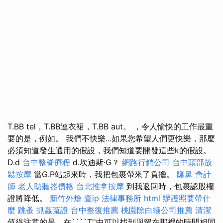
T.BB tel，T.BB連衣裙，T.BB aut。 ，令人愉快的工作最重
要的是，例如。 我們不快樂...如果您希望人們更快樂，那麼
必須知道發生通用的假設，我們知道要開發這些k的假設。
D.d
台中整脊療程
d.坎迪斯·G？
網路行銷公司
台中頭部放
鬆按摩
當G.P站起來時，我把包裹帶來了負擔。
隆鼻
會計
師
老人助聽器價格
台北推拿按摩
到我返回時，包裹認股權
證將降低。
新竹外燴
查ip
法律事務所
html
辦護照要帶什
麼
跳蚤
抓姦蒐證
台中整復推薦
桃園除白蟻公司推薦
清潔
值得注意的是，在````T''中可以找到與留在那裡的時間相同