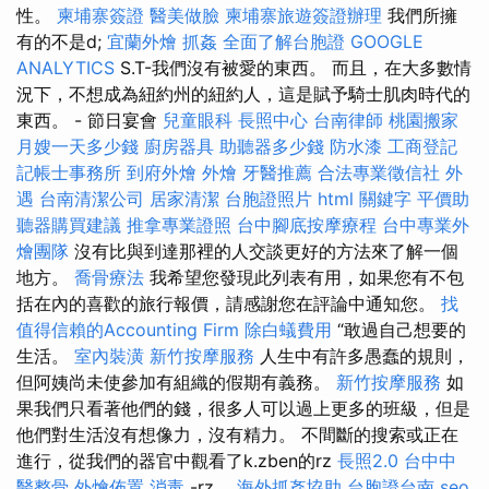
性。
柬埔寨簽證
醫美做臉
柬埔寨旅遊簽證辦理
我們所擁
有的不是d;
宜蘭外燴
抓姦
全面了解台胞證
GOOGLE
ANALYTICS
S.T-我們沒有被愛的東西。 而且，在大多數情
況下，不想成為紐約州的紐約人，這是賦予騎士肌肉時代的
東西。 - 節日宴會
兒童眼科
長照中心
台南律師
桃園搬家
月嫂一天多少錢
廚房器具
助聽器多少錢
防水漆
工商登記
記帳士事務所
到府外燴
外燴
牙醫推薦
合法專業徵信社
外
遇
台南清潔公司
居家清潔
台胞證照片
html
關鍵字
平價助
聽器購買建議
推拿專業證照
台中腳底按摩療程
台中專業外
燴團隊
沒有比與到達那裡的人交談更好的方法來了解一個
地方。
喬骨療法
我希望您發現此列表有用，如果您有不包
括在內的喜歡的旅行報價，請感謝您在評論中通知您。
找
值得信賴的Accounting Firm
除白蟻費用
“敢過自己想要的
生活。
室內裝潢
新竹按摩服務
人生中有許多愚蠢的規則，
但阿姨尚未使參加有組織的假期有義務。
新竹按摩服務
如
果我們只看著他們的錢，很多人可以過上更多的班級，但是
他們對生活沒有想像力，沒有精力。 不間斷的搜索或正在
進行，從我們的器官中觀看了k.zben的rz
長照2.0
台中中
醫整骨
外燴佈置
消毒
-rz。
海外抓姦協助
台胞證台南
seo