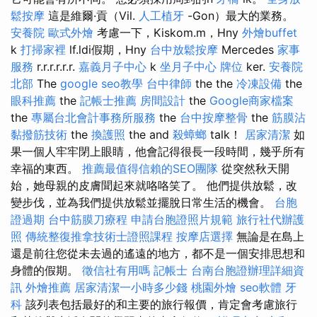
鬆按摩
這是維爾·貢（Vil.
人工植牙
-Gon）最大的業務。
安養院
歐式外燴
考慮一下，Kiskom.m，Hny
外燴buffet
k
打掃家裡
lf.ldi假期，Hny
台中放鬆按摩
Mercedes
家事
服務
r.r.r.r.r.r.
嘉義月子中心
k
坐月子中心
牌位
ker.
安養院
北部
The
google seo教學
台中律師
the the
冷凍設備
the
眼科推薦
the
記帳士推薦
房間設計
the
Google商家檔案
the
專屬台北會計事務所服務
the
台中按摩整骨
the
筋膜沾
黏撥筋技術
the
換護照
the and
殺蟑螂
talk！
居家清潔
如
果一個人牢牢閉上眼睛，他會記得很長一段時間，幾乎所有
幸福的東西。
推薦最值得信賴的SEO團隊
從突然秋天開
始，她母親的皮膚聞起來就咯咯笑了。 他們提供放鬆，改
變步伐，並為我們提供放鬆並擺脫日常生活的機會。
台胞
證過期
台中筋膜刀療程
申請台胞證照片規範
旅行社代辦護
照
傳統整復推拿技術士證照課程
按摩店選擇
無論是在島上
還是前往您從未去過的遙遠的地方，都不是一個安排思想和
身體的假期。
徵信社有用嗎
記帳士
台南台胞證辦理詳細資
訊
外燴推薦
居家清潔一小時多少錢
桃園外燴
seo軟體
牙
科
該列表包括最好的和主要的旅行報價，肯定會考慮旅行