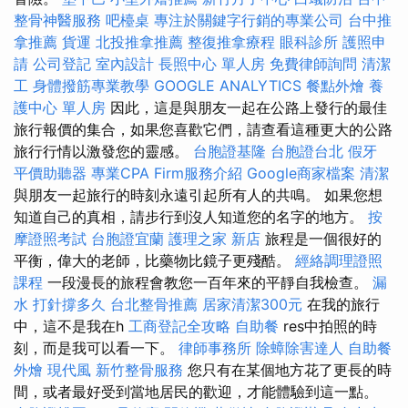
整骨神醫服務
吧檯桌
專注於關鍵字行銷的專業公司
台中推
拿推薦
貨運
北投推拿推薦
整復推拿療程
眼科診所
護照申
請
公司登記
室內設計
長照中心 單人房
免費律師詢問
清潔
工
身體撥筋專業教學
GOOGLE ANALYTICS
餐點外燴
養
護中心 單人房
因此，這是與朋友一起在公路上發行的最佳
旅行報價的集合，如果您喜歡它們，請查看這種更大的公路
旅行行情以激發您的靈感。
台胞證基隆
台胞證台北
假牙
平價助聽器
專業CPA Firm服務介紹
Google商家檔案
清潔
與朋友一起旅行的時刻永遠引起所有人的共鳴。 如果您想
知道自己的真相，請步行到沒人知道您的名字的地方。
按
摩證照考試
台胞證宜蘭
護理之家 新店
旅程是一個很好的
平衡，偉大的老師，比藥物比鏡子更殘酷。
經絡調理證照
課程
一段漫長的旅程會教您一百年來的平靜自我檢查。
漏
水 打針撐多久
台北整骨推薦
居家清潔300元
在我的旅行
中，這不是我在h
工商登記全攻略
自助餐
res中拍照的時
刻，而是我可以看一下。
律師事務所
除蟑除害達人
自助餐
外燴
現代風
新竹整骨服務
您只有在某個地方花了更長的時
間，或者最好受到當地居民的歡迎，才能體驗到這一點。