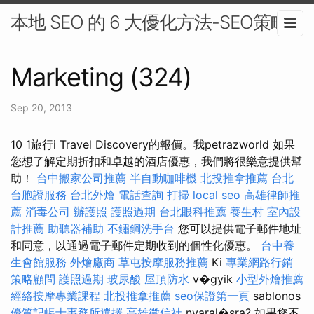
本地 SEO 的 6 大優化方法-SEO策略
Marketing (324)
Sep 20, 2013
10 1旅行i Travel Discovery的報價。我petrazworld 如果
您想了解定期折扣和卓越的酒店優惠，我們將很樂意提供幫
助！
台中搬家公司推薦
半自動咖啡機
北投推拿推薦
台北
台胞證服務
台北外燴
電話查詢
打掃
local seo
高雄律師推
薦
消毒公司
辦護照
護照過期
台北眼科推薦
養生村
室內設
計推薦
助聽器補助
不鏽鋼洗手台
您可以提供電子郵件地址
和同意，以通過電子郵件定期收到的個性化優惠。
台中養
生會館服務
外燴廠商
草屯按摩服務推薦
Ki
專業網路行銷
策略顧問
護照過期
玻尿酸
屋頂防水
v�gyik
小型外燴推薦
經絡按摩專業課程
北投推拿推薦
seo保證第一頁
sablonos
優質記帳士事務所選擇
高雄徵信社
nyaral�sra? 如果您不