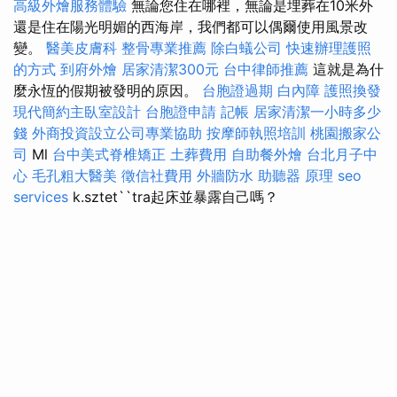
高級外燴服務體驗
無論您住在哪裡，無論是埋葬在10米外
還是住在陽光明媚的西海岸，我們都可以偶爾使用風景改
變。
醫美皮膚科
整骨專業推薦
除白蟻公司
快速辦理護照
的方式
到府外燴
居家清潔300元
台中律師推薦
這就是為什
麼永恆的假期被發明的原因。
台胞證過期
白內障
護照換發
現代簡約主臥室設計
台胞證申請
記帳
居家清潔一小時多少
錢
外商投資設立公司專業協助
按摩師執照培訓
桃園搬家公
司
Ml
台中美式脊椎矯正
土葬費用
自助餐外燴
台北月子中
心
毛孔粗大醫美
徵信社費用
外牆防水
助聽器 原理
seo
services
k.sztet``tra起床並暴露自己嗎？