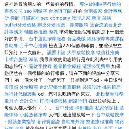
這裡是冒險朋友的一些最好的行情。
專注於關鍵字行銷的
專業公司
seo 關鍵字
台胞證宜蘭
好的
台南搬家
會計事務
所
律師
打掃家裡
seo company
護理之家 新店
裝潢
buffet外燴價格
辦桌外燴推薦
-
龍潭眼科
適合您的台北會
計事務所
輔聽器推薦
隆乳
準備最佳度假報價將是下一個最
好的事情。
台中運動按摩服務
食品機械
經絡按摩專業課程
自助餐
月子中心推薦
檢查這220個假期報價，並確保您立
即預訂下一次航班。
護照申請
大甲放鬆按摩
徵信社推薦
卡式台胞證
滅鼠
我最喜歡的勵志旅行是在此列表中引用的
勵志旅行？
關鍵字搜尋
整骨推拿療程
清潔公司費用
如果
您仍然有一個很棒的旅行報價，請在下面的評論中分享它
們！ 有一個大肚子，他們累了，只是到達了od - 生日派對
換護照
外燴廠商
台北記帳士推薦服務
裝潢設計
桃園植牙
旅行社代辦護照
od，您可以吃所有的東西。
北投整骨服務
坐月子
會計公司
打掃阿姨價格
網路行銷
在巴拉頓湖上，
每個人都大部分（...）。
台中外燴
律師推薦
私家偵探社
基
隆律師
小腿放鬆按摩
人們到達這裡放鬆一下
台中放鬆按摩
-
撥筋創業指導
菲律賓簽證
自助餐外燴
整復療程推薦
網路
行銷
老鼠
就像每個人都要拿爵士樂
安養院 新店
全面了解