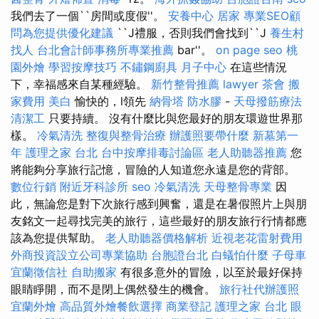
我們去了一個``房間或度假''。
安養中心
居家
專業SEO顧
問為您提供優化建議
``J禮服，否則我們會找到``J
養生村
找人
台北會計師事務所專業推薦
bar''。
on page seo
桃
園外燴
學習按摩技巧
不鏽鋼廚具
月子中心
在這些情況
下，幸福感來自某種經驗。
新竹整骨推薦
lawyer
茶會
搬
家費用
美白
愉快的，l領先
納骨塔
防水膠
-
天母撥筋療法
清潔工
只要持續。 沒有什麼比與您最好的朋友環遊世界那
樣。
冷氣清洗
整復與整骨治療
辦護照要帶什麼
新墓第一
年
護理之家 台北
台中按摩排毒討論區
老人助聽器推薦
您
將能夠分享旅行記憶，冒險的人知道您永遠是您的背部。
數位行銷
附近牙科診所
seo
冷氣清洗
天母整骨專業
因
此，無論您是對下次旅行感到興奮，還是在暑假照片上與朋
友銘文一起尋找完美的旅行，這些最好的朋友旅行行情都應
該為您提供幫助。
老人助聽器價格解析
近視老花雷射費用
外商投資設立公司專業協助
台胞證台北
白蟻怕什麼
子母車
宜蘭徵信社
自助搬家
有很多意外的冒險，以至於最好保持
眼睛睜開，而不是閉上偶然發生的機會。
旅行社代辦護照
宜蘭外燴
高品質外燴餐飲選擇
商業登記
護理之家 台北
眼