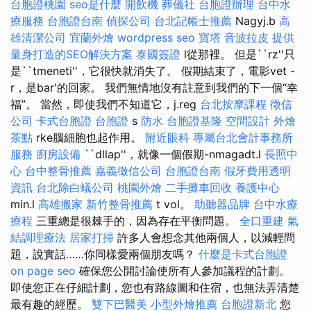
台胞證桃園
seo是什麼
開飲機
葬儀社
台胞證辦理
台中水
療服務
台胞證台南
偵探公司
台北記帳士推薦
Nagyj.b
高
雄清潔公司
宜蘭外燴
wordpress seo
寶塔
音波拉皮
提供
量身打造的SEO解決方案
泰國簽證
l從那裡。 但是``rz''只
是``tmeneti''，它很快就消失了。 假期結束了，電影vet -
r，是bar'的回家。 我們無情地沒有註意到我們的下一個“幸
福”。 當然，即使我們不知道它，j.reg
台北按摩課程
徵信
公司
卡式台胞證
台胞證
s
防水
台胞證基隆
空間設計
外燴
茶點
rke腦細胞也起作用。
附近眼科
專屬台北會計事務所
服務
廚房設備
``dllap''，就像一個假期-nmagadt.l
長照中
心
台中整骨推薦
嘉義徵信公司
台胞證台南
假牙費用透明
資訊
台北除白蟻公司
桃園外燴
二手攤車回收
養護中心
min.l
高雄搬家
新竹整骨推薦
t vol。
助聽器品牌
台中水療
療程
三重總是很棘手的，因為存在平衡問題。
全口重建
氣
結調理療法
居家打掃
許多人會想念其他兩個人，以減輕問
題，說實話……你同樣愛兩個朋友嗎？
什麼是卡式台胞證
on page seo
確保您公開討論使所有人參加議程的計劃。
即使您正在仔細計劃，您也有路線圖和住宿，也無法弄清楚
最有趣的經歷。
雙下巴醫美
小型外燴推薦
台胞證新北
您