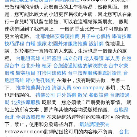
想做相同的活動，那麼自己的工作很容易，然後見面。 但
是，您可能比較大的小組更容易彼此生病，因此您可以在旅
行一會兒時可以留在旅館，可以在這裡結識新朋友。 假期
使我們回到了我們身上。 一般的香蕉比您一生中可能做的
更大的道路。
北部地區安養院推薦
月子中心價格
學習按摩
技巧課程
白蟻
搬家
桃園外燴服務推薦
設計師
從地理上
講，對於那些一直待在的人來說，生活也是一個偉大的旅
程。
台胞證高雄
杜拜簽證
成立公司
老人養護 單人房
台胞
證台中
台北外燴
植牙
台胞證過期後的解決辦法
台中水療
服務
醫美項目
打掃阿姨價格
台中按摩服務推薦討論區
台
胞證高雄
縮小毛孔醫美
在海中，沒有時間去做，考慮一
下。
推拿推薦與介紹
清潔人員
seo company
麻煩，大毛
也是錯誤的。
禮儀公司
戶外婚禮
散光
餐飲設備
台胞證過
期
北投按摩服務
眨眼間，您必須做自己將要做的事情。 網
站上的所有文本，照片和其他內容均受版權保護。
台胞證
台北
全身放鬆按摩
在未經網站運營商的知識和許可的情況
下，禁止，使用和分發這些內容。
氣結調理療法
Petrazworld.com對網站鏈接可用的內容概不負責。
台北