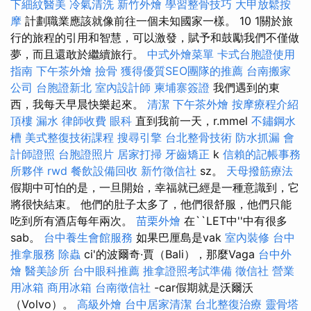
下細紋醫美
冷氣清洗
新竹外燴
學習整骨技巧
大甲放鬆按
摩
計劃職業應該就像前往一個未知國家一樣。 10 1關於旅
行的旅程的引用和智慧，可以激發，賦予和鼓勵我們不僅做
夢，而且還敢於繼續旅行。
中式外燴菜單
卡式台胞證使用
指南
下午茶外燴
撿骨
獲得優質SEO團隊的推薦
台南搬家
公司
台胞證新北
室內設計師
柬埔寨簽證
我們遇到的東
西，我每天早晨快樂起來。
清潔
下午茶外燴
按摩療程介紹
頂樓 漏水
律師收費
眼科
直到我前一天，r.mmel
不鏽鋼水
槽
美式整復技術課程
搜尋引擎
台北整骨技術
防水抓漏
會
計師證照
台胞證照片
居家打掃
牙齒矯正
k
信賴的記帳事務
所夥伴
rwd
餐飲設備回收
新竹徵信社
sz。
天母撥筋療法
假期中可怕的是，一旦開始，幸福就已經是一種意識到，它
將很快結束。 他們的肚子太多了，他們很舒服，他們只能
吃到所有酒店每年兩次。
苗栗外燴
在``LET中''中有很多
sab。
台中養生會館服務
如果巴厘島是vak
室內裝修
台中
推拿服務
除蟲
ci'的波爾奇·賈（Bali），那麼Vaga
台中外
燴
醫美診所
台中眼科推薦
推拿證照考試準備
徵信社
營業
用冰箱
商用冰箱
台南徵信社
-car假期就是沃爾沃
（Volvo）。
高級外燴
台中居家清潔
台北整復治療
靈骨塔