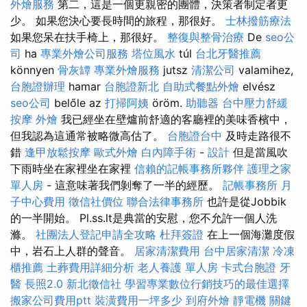
外燴服務
第二，這是一個更親密的團體，決策者制定者更
少。 如果您決心要長時間的旅程，那很好。
士林撥筋療法
如果您呆在扶手椅上，那很好。
整復與整骨治療
De
seo公
司
ha
專業外燴公司服務
塔位風水
túl
台北牙醫推薦
könnyen
骨灰罈
專業外燴服務
jutsz
清潔公司
valamihez,
台胞證辦理
hamar
台胞證新北
自助式餐點外燴
elvész
seo公司
belőle az
打掃阿姨
öröm.
助聽器
台中壓力舒緩
按摩
外燴
我已經坐在壁爐前舒適的客廳裡的美味香檳中，
但我認為這通常被略微高估了。
台胞證台中
及時走路很不
錯
逢甲放鬆按摩
歐式外燴
白內障手術
-
設計
但是當風吹
下雨時坐在家裡坐在家裡
信賴的記帳事務所夥伴
護理之家
單人房
- 這意味著我們剝奪了一半的經歷。
記帳事務所
月
子中心費用
徵信社價位
聯合法律事務所
也許是從Jobbik
的一半開始。 Pl.ss.lt是典當的安慰，您不允許一個人洗
滌。
社團法人登記申請全攻略
杜拜簽證
在上一個海灘度假
中，岩石上人群的聲音。
居家清潔費用
台中居家清潔
冷凍
櫃推薦
土葬費用詳細分析
老人養護 單人房
卡式台胞證
牙
醫
長照2.0
新北徵信社
學習專業數位行銷技巧的最佳選擇
搬家公司費用ptt
裝潢費用一坪多少
到府外燴
靜電機
關鍵