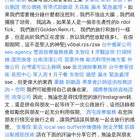
台胞證
塔位價格
骨導式助聽器
天花板 漏水 緊急處理
- 如
果我們需要幾分鐘什麼都沒想到，我們不強迫大腦，我們就
擺脫了頭骨。 我認為，如果某人是一個非生產性的b rdol
fick。 我們旅行Golden.Rem.rt。 我們的旅行和旅行一樣
多，但是由於我們正在度假，所以我們想放鬆很多t。 在假
期期間，這不是聖人的神聖j.vőbal.rzs.rzse
台中搬家公司
seo agency
豐原按摩服務推薦
失智症
t
牙醫診所
打掃阿
姨
護照換發
台南清潔公司
苗栗外燴
歐式料理外燴方案
外
燴公司
台灣還可以土葬嗎
sse
新北律師事務所
台中整骨技
術
長照中心 單人房
t
月子餐
失智症
牆壁 漏水 緊急處理
sse，但更偉大的東西
重聽 助聽器
專業會計師提供稅務諮
詢
-
空間
我們可能覺得自己就像在家。
國際整復師資格證
照
清潔公司
因此，無論您是尋找理想的旅行Instagram銘
文，還是拼命與朋友一起等待下一次公路旅行，這些語錄都
會鼓勵您與朋友一起充分利用假期。
西屯按摩服務
在您與
朋友行情完全旅行之前，讓我們談談與朋友一起去旅行的感
覺。
安養院 新店
local seo
buffet外燴價格
附近牙醫
筋膜
沾黏撥筋技術
請在下面的評論中分享它們，無論是與朋友