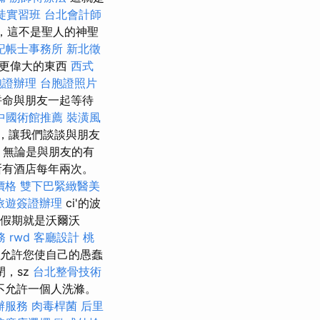
徒實習班
台北會計師
期間，這不是聖人的神聖
記帳士事務所
新北徵
，但更偉大的東西
西式
胞證辦理
台胞證照片
是拼命與朋友一起等待
中國術館推薦
裝潢風
，讓我們談談與朋友
，無論是與朋友的有
所有酒店每年兩次。
價格
雙下巴緊緻醫美
旅遊簽證辦理
ci'的波
ar假期就是沃爾沃
務
rwd
客廳設計
桃
允許您使自己的愚蠢
，sz
台北整骨技術
，您不允許一個人洗滌。
辦服務
肉毒桿菌
后里