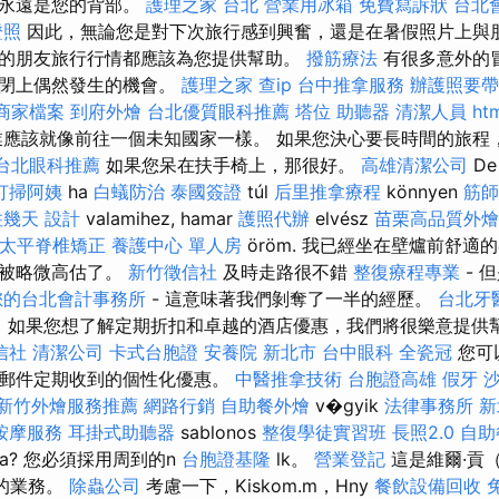
您永遠是您的背部。
護理之家 台北
營業用冰箱
免費寫訴狀
台北
證照
因此，無論您是對下次旅行感到興奮，還是在暑假照片上與
的朋友旅行行情都應該為您提供幫助。
撥筋療法
有很多意外的
是閉上偶然發生的機會。
護理之家
查ip
台中推拿服務
辦護照要帶
e商家檔案
到府外燴
台北優質眼科推薦
塔位
助聽器
清潔人員
ht
業應該就像前往一個未知國家一樣。 如果您決心要長時間的旅程
台北眼科推薦
如果您呆在扶手椅上，那很好。
高雄清潔公司
D
打掃阿姨
ha
白蟻防治
泰國簽證
túl
后里推拿療程
könnyen
筋師
住幾天
設計
valamihez, hamar
護照代辦
elvész
苗栗高品質外
太平脊椎矯正
養護中心 單人房
öröm. 我已經坐在壁爐前舒適
常被略微高估了。
新竹徵信社
及時走路很不錯
整復療程專業
- 
您的台北會計事務所
- 這意味著我們剝奪了一半的經歷。
台北牙
開始。 如果您想了解定期折扣和卓越的酒店優惠，我們將很樂意提供
信社
清潔公司
卡式台胞證
安養院 新北市
台中眼科
全瓷冠
您可
子郵件定期收到的個性化優惠。
中醫推拿技術
台胞證高雄
假牙
新竹外燴服務推薦
網路行銷
自助餐外燴
v�gyik
法律事務所
新
按摩服務
耳掛式助聽器
sablonos
整復學徒實習班
長照2.0
自助
sra? 您必須採用周到的n
台胞證基隆
lk。
營業登記
這是維爾·貢（V
大的業務。
除蟲公司
考慮一下，Kiskom.m，Hny
餐飲設備回收