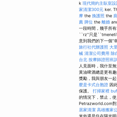
k
現代簡約主臥室設
家清潔300元
ker. 
摩
the
換護照
the
薦
牌位
the
離婚
an
一段時間，幾乎所
``rz''只是``tm
意到我們的下一個“
旅行社代辦護照
大
械
清潔公司費用
除
台北
按摩師證照班
人見面時，我什至
黃油啤酒總是更有
獎勵，我與朋友一起
麼是卡式台胞證
因此
保護。
打掃家裡
bu
的情況下，禁止，
Petrazworld
居家清潔
高雄搬家
米外還是住在陽光明