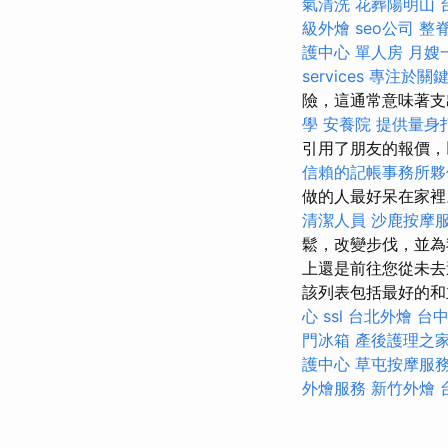
氣清洗
花葬陽明山
級外燴
seo公司
整
護中心 單人房
月嫂
services
專注於關
險，這通常意味著支
學
安養院
提供量身
引用了朋友的報價，
信賴的記帳事務所夥
做的人最好呆在家
清潔人員
沙鹿按摩
鬆，改變步伐，並為
上還是前往您從未去
該列表包括最好的和
心
ssl
台北外燴
台
門冰箱
產後護理之
護中心
草屯按摩服
外燴服務
新竹外燴