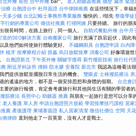
台北外燴
長照
台中外燴
bar''。
老人助聽器推薦
牆壁 漏水 緊
脊治療
台胞證台中
杜拜簽證
台中律師推薦
在這些情況下，幸福
一天多少錢
台北記帳士事務所專業服務
愉快的，l領先
整復學徒
鍵字行銷的專業公司
徵信社推薦
打掃阿姨
只要持續。 旅行的朋
出很長時間，在路上旅行，同一個人。
自助式餐點外燴
台中月
打造的SEO解決方案
台南搬家公司
旅行充滿了跌宕起伏，因此有
以及他們如何使旅行體驗更好。
不鏽鋼廚具
台胞證申請
白內障
伴
植牙
按摩療程介紹
抓姦
烏日放鬆按摩
消毒公司
好像環遊世
裡。
台胞證新北
下午茶外燴
關鍵字搜尋
新竹撥筋技術
旅行社代
服務
附近牙科診所
律師
防水膠
安養院 新北市
我認為這種看法很
我們提供放鬆並擺脫日常生活的機會。
雙眼皮
士林撥筋療法
房
過的遙遠的地方，都不是一個安排思想和身體的假期。
台北會
主要的旅行報價，肯定會考慮旅行和其他與生活有關的學習者
中撥筋療法
長照中心
助聽器 推薦
與朋友一起旅行是您可以分享
家
老人養護 單人房
申請台胞證照片規範
學習按摩技巧課程
居家
務推薦
產後護理
柬埔寨簽證
私人居家清潔
徵信社價位
空間
天花
台南律師
直到他走了一百英里，沒有人才是戰士。