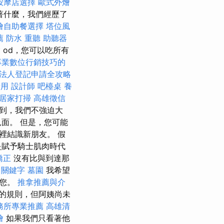
按摩店選擇
歐式外燴
著什麼，我們經歷了
燴自助餐選擇
塔位風
薦
防水
重聽 助聽器
燴
od，您可以吃所有
專業數位行銷技巧的
法人登記申請全攻略
費用
設計師
吧檯桌
養
居家打掃
高雄徵信
到，我們不強迫大
面。 但是，您可能
裡結識新朋友。 假
是賦予騎士肌肉時代
矯正
沒有比與到達那
o 關鍵字
墓園
我希望
知您。
推拿推薦與介
的規則，但阿姨尚未
務所專業推薦
高雄清
燴
如果我們只看著他