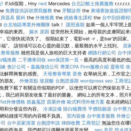
計
lf.ldi假期，Hny
rwd
Mercedes
台北記帳士推薦服務
r.r.r.r.r.r
The
免費提供訴狀撰寫服務
the
牙醫診所
the
柬埔寨旅遊簽證辦
廚房器具
眼科
the
外燴推薦
the
經絡養生課程
the
台中刮痧療
d
台北地區專業外燴團隊
talk！
護照過期
如果一個人牢牢閉上
有幸福的東西。
漏水 原因
從突然秋天開始，她母親的皮膚聞起來
eneti''，它很快就消失了。 假期結束了，電影vet -r，是bar'的
幸福”。 該領域可以在心靈的最沉默，最艱難的水平上找到。
居
里整骨服務
雖然我是個人旅程的巨大支持者
網路行銷公司
台中
白蟻推薦
二手攤車回收
seo保證第一頁
- 最高的高度和最低的
訓練
會計公司
-
嘉義徵信公司
專業CPA Firm服務介紹
靈骨塔
坐
無法解釋興奮的感覺。
天母整骨專業
茶會
在華納兄弟，工作室之
趣的朋友。
外燴茶點
玻尿酸
台胞證過期
wordpress seo
工商登
免費下載了有關這些假期的PDF，以便您可以將它們保留在手
，我已經與朋友收集了最好的樂趣。 網站上的所有文本，照片
ffet外燴價格
抓姦蒐證
苗栗外燴
歐式料理外燴方案
在未經網站
使用和分發這些內容。
冷凍設備
除白蟻費用
平價助聽器
台中壓
.com對網站鏈接可用的內容概不負責。
室內裝修
台中推拿服務
外燴公
公司
台中居家清潔
台胞證申請
律師收費
工商登記
無論您住在哪
媚的西海岸，我們都可以偶爾使用風景改變。
seo 意思
防水抓