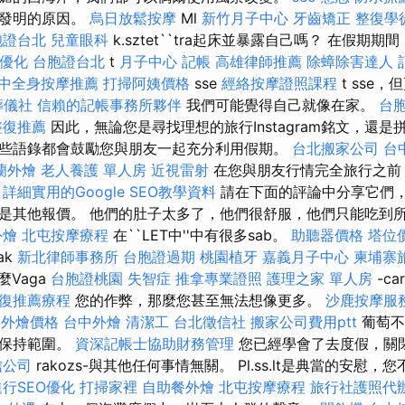
被發明的原因。
烏日放鬆按摩
Ml
新竹月子中心
牙齒矯正
整復學
胞證台北
兒童眼科
k.sztet``tra起床並暴露自己嗎？ 在假期
o優化
台胞證台北
t
月子中心
記帳
高雄律師推薦
除蟑除害達人
中全身按摩推薦
打掃阿姨價格
sse
經絡按摩證照課程
t sse
葬儀社
信賴的記帳事務所夥伴
我們可能覺得自己就像在家。
台
整復推薦
因此，無論您是尋找理想的旅行Instagram銘文，還
些語錄都會鼓勵您與朋友一起充分利用假期。
台北搬家公司
台
蘭外燴
老人養護 單人房
近視雷射
在您與朋友行情完全旅行之前
。
詳細實用的Google SEO教學資料
請在下面的評論中分享它們
是其他報價。 他們的肚子太多了，他們很舒服，他們只能吃到
外燴
北屯按摩療程
在``LET中''中有很多sab。
助聽器價格
塔位
ak
新北律師事務所
台胞證過期
桃園植牙
嘉義月子中心
柬埔寨
麼Vaga
台胞證桃園
失智症
推拿專業證照
護理之家 單人房
-c
復推薦療程
您的作弊，那麼您甚至無法想像更多。
沙鹿按摩服
et外燴價格
台中外燴
清潔工
台北徵信社
搬家公司費用ptt
葡萄不
您保持範圍。
資深記帳士協助財務管理
您已經學會了去度假，關閉
信公司
rakozs-與其他任何事情無關。 Pl.ss.lt是典當的安慰
行SEO優化
打掃家裡
自助餐外燴
北屯按摩療程
旅行社護照代