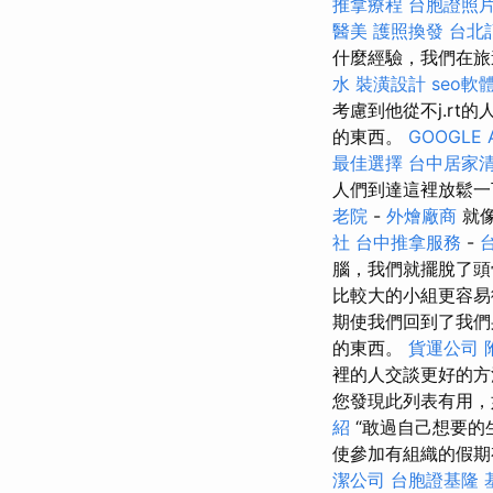
推拿療程
台胞證照
醫美
護照換發
台北
什麼經驗，我們在
水
裝潢設計
seo軟
考慮到他從不j.rt
的東西。
GOOGLE 
最佳選擇
台中居家
人們到達這裡放鬆
老院
-
外燴廠商
就
社
台中推拿服務
-
腦，我們就擺脫了頭
比較大的小組更容易
期使我們回到了我們
的東西。
貨運公司
裡的人交談更好的
您發現此列表有用，
紹
“敢過自己想要的
使參加有組織的假
潔公司
台胞證基隆