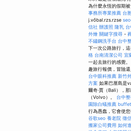
為什麼永恆的假期
事務所專業推薦
台
j.vőbal.rzs.rzse
se
信社
辦護照
隆乳
台
外燴
關鍵字搜尋
-
不鏽鋼洗手台
台中
下一次公路旅行，這
格
台南清潔公司
宜
一起去旅行的感覺
趣旅行報價，冒險還
台中眼科推薦
新竹
方案
如果巴厘島是v
爾奇·賈（Bali），那
（Volvo）。
台中整
園除白蟻推薦
buff
行為愚蠢，它會使
谷歌seo
養老院
徵
搬家公司費用
如何進