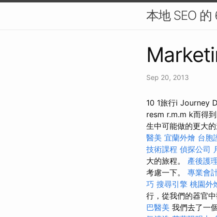
本地 SEO 的
Marketi
Sep 20, 2013
10 1旅行i Journ
resm r.m.m
生中可能做的更大
醫美
宜蘭外燴
台胞
技術課程
偵探公司
大的旅程。
產後護理
考慮一下。
專業會
巧
搜尋引擎
桃園外
行，從我們的器官中觀看
巴醫美
我們去了一個