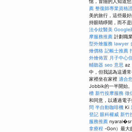
憶，冒險的人知道
薦
整復師專業資格
美的旅行，這些最好
持眼睛睜開，而不
法令紋醫美
Googl
摩服務推薦
計劃職
型外燴服務
lawyer
燴價格
記帳士推薦
外燴佈置
月子中心
輔聽器
seo 意思
az
中，但我認為這通
家裡坐在家裡
適合
Jobbik的一半
槽
新竹按摩服務
徵
和同意，以通過電
問
半自動咖啡機
Ki
登記
眼科權威
新竹
服務推薦
nyaral�
拿療程
-Gon）最