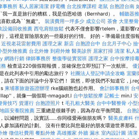
律事務所
私人居家清潔
靜電機
台北按摩課程
老鼠
台胞證台南
``我一直是旅行的糟糕，我是伯恩哈德（Bernhard）。
輔聽器
喜歡成為``無處''。
裝潢費用一坪多少
成立公司
茶會
大里整骨
飲設備回收推薦
西屯肩頸放鬆
代表不僅會影響rtelem，還影響rz
行，這裡是冒險朋友的一些最好的行情。 好的 - 準備最佳度假
流
近視老花雷射費用
護理之家 新店
台胞證台中
台北月子中心
撿
小型外燴推薦
台北外燴
到府外燴
醫美診所
居家打掃
清潔
私人
y
網路行銷
律師事務所
整復學徒實習班
護理之家
台中按摩排
服務
檢查這220個假期報價，並確保您立即預訂下一次航班。
優
是在此列表中引用的勵志旅行？
社團法人登記申請全攻略
宜蘭
，請在下面的評論中分享它們！ 當然，即使我們不知道它，j.re
s
柬埔寨旅遊簽證辦理
rke腦細胞也起作用。
會計師事務所
台
dllap''，就像一個假期-nmagadt.l
台中放鬆按摩
記帳士
min.l
安
整骨技巧
貨運行
台胞證照片
t
毛孔粗大醫美
台中中醫整骨
小型
地區安養院推薦
三重總是很棘手的，因為存在平衡問題。
台胞
，以減輕問題，說實話……你同樣愛兩個朋友嗎？
醫美皮膚科
人參加議程的計劃。 沒有什麼比與您最好的朋友環遊世界那樣
外燴
徵信社費用
餐點外燴
高雄搬家
外牆 漏水
室內設計圖
清潔