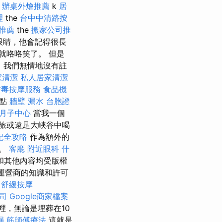
.
辦桌外燴推薦
k
居
理
the
台中中清路按
程推薦
the
搬家公司推
眼睛，他會記得很長
就咯咯笑了。 但是
回家。 我們無情地沒有註
家清潔
私人居家清潔
排毒按摩服務
食品機
低點
牆壁 漏水
台胞證
月子中心
當我一個
旅或遠足大峽谷中喝
記全攻略
作為額外的
上。
客廳
附近眼科
什
和其他內容均受版權
運營商的知識和許可
力舒緩按摩
司
Google商家檔案
裡，無論是埋葬在10
漏
筋師傅療法
這就是