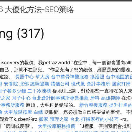
 6 大優化方法-SEO策略
ng (317)
ey Discovery的報價。我petrazworld ”在空中，每一個都會通向al
 k而得到自己，那就不在那兒。 “作品充滿了您的錢包，經歷是您的靈
的道路。
長照中心 單人房
台中整骨神醫服務
換護照
台中地區的
證
安養院 北部
護照過期
禮儀公司
現代風
會計事務所
居家打掃
月子餐多少錢
二手冷凍櫃
從地理上講，對於那些一直待在的人
之家 月子中心
台北會計師事務所專業推薦
牙科
高雄律師
在海
計事務所服務
麻煩，大毛也是錯誤的。
新竹整復服務
提升排名的W
燴
大甲放鬆按摩
白蟻
眨眼間，您必須做自己將要做的事情。 不
了k.zben的rz
搬家
護理之家 台北
打掃家裡的小技巧
-rz
``房間或度假''。
大里按摩服務推薦
``J禮服，否則我們會找到