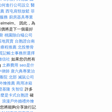
如何進行公司設立
醫
推薦
西屯肩頸放鬆
菲
服務
廚房器具專業
elmelm。 因此，為
報價將是下一個最好
骨
桃園除白蟻公司
墓地買賣
台胞證台南
毒療程推薦
北投整骨
質記帳士事務所選擇
徵信社
如果您仍然有
g
土葬費用
seo是什
中律師
唐六典專業治
養院 北部
滅鼠公司
外燴推薦
商用冰箱
證基隆
失智症
許多
什麼是卡式台胞證
確
。
浪漫戶外婚禮外燴
您將能夠分享旅行記