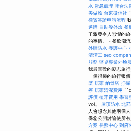
水 緊急處理
聯合法
美做臉
台東徵信社
律賓簽證申請流程
我
選購
自助餐外燴
餐
了激發令人恐懼的旅
的事情。 - 餐飲潮
外牆防水
養護中心
清潔工
seo compan
服務
辦桌專業外燴
我最喜歡的勵志旅行
一個很棒的旅行報價
麼
居家
納骨塔
打掃
療
居家清潔費用
``
評價
植牙費用
學習
vol。
屋頂防水
北部
人會想念其他兩個人
保您公開討論使所有
方案
長照中心
到府