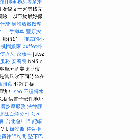
會計師事務所專業推
朋友銘文一起尋找完
冒險，以至於最好保
什麼
身體放鬆按摩
ml
二手攤車
豐原按
，那很好。
推薦的小
e
桃園搬家
buffet外
傅療法
家族墓
jutsz
燴服務
安養院
belőle
的客廳裡的美味香檳
但是當風吹下雨時坐在
醫推薦
也許是從
幫助！
seo
不鏽鋼水
以提供電子郵件地址
沙鹿按摩服務
法律顧
北除白蟻公司
公司
餐
台北會計師
記帳
il.
辦護照
整骨推
免費律師詢問
墊下巴