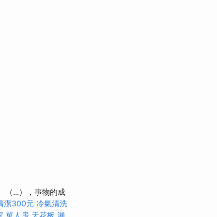
（...），事物的成
清潔300元
冷氣清洗
家 單人房
天花板 漏