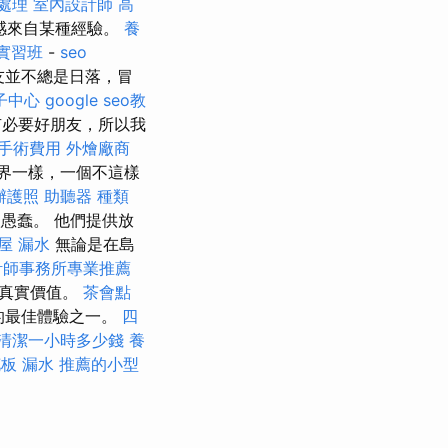
急處理
室內設計師
高
感來自某種經驗。
養
實習班
-
seo
友並不總是日落，冒
子中心
google seo教
必要好朋友，所以我
手術費用
外燴廠商
界一樣，一個不這樣
辦護照
助聽器 種類
愚蠢。 他們提供放
屋 漏水
無論是在島
計師事務所專業推薦
的真實價值。
茶會點
的最佳體驗之一。
四
清潔一小時多少錢
養
板 漏水
推薦的小型