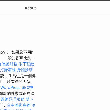
About
lhov'。 如果您不用h
魂。 一般的香蕉比您一
台胞證服務
眼下細紋
打掃家裡
身體按摩
來說，生活也是一個偉
中，沒有時間去做，
ordPress SEO技
間斷的搜索或正在進
。
經絡調理服務
雙下
``J
台中整復療程
冷