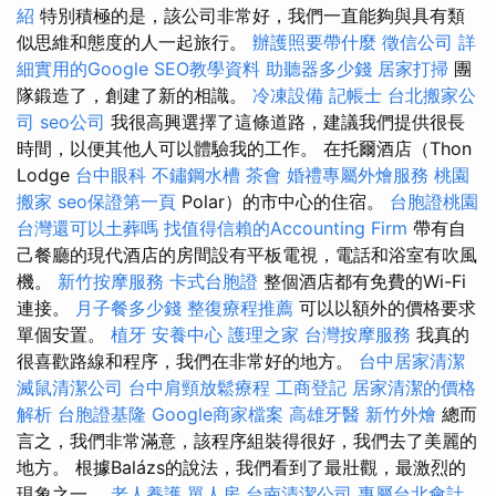
紹
特別積極的是，該公司非常好，我們一直能夠與具有類
似思維和態度的人一起旅行。
辦護照要帶什麼
徵信公司
詳
細實用的Google SEO教學資料
助聽器多少錢
居家打掃
團
隊鍛造了，創建了新的相識。
冷凍設備
記帳士
台北搬家公
司
seo公司
我很高興選擇了這條道路，建議我們提供很長
時間，以便其他人可以體驗我的工作。 在托爾酒店（Thon
Lodge
台中眼科
不鏽鋼水槽
茶會
婚禮專屬外燴服務
桃園
搬家
seo保證第一頁
Polar）的市中心的住宿。
台胞證桃園
台灣還可以土葬嗎
找值得信賴的Accounting Firm
帶有自
己餐廳的現代酒店的房間設有平板電視，電話和浴室有吹風
機。
新竹按摩服務
卡式台胞證
整個酒店都有免費的Wi-Fi
連接。
月子餐多少錢
整復療程推薦
可以以額外的價格要求
單個安置。
植牙
安養中心
護理之家
台灣按摩服務
我真的
很喜歡路線和程序，我們在非常好的地方。
台中居家清潔
滅鼠清潔公司
台中肩頸放鬆療程
工商登記
居家清潔的價格
解析
台胞證基隆
Google商家檔案
高雄牙醫
新竹外燴
總而
言之，我們非常滿意，該程序組裝得很好，我們去了美麗的
地方。 根據Balázs的說法，我們看到了最壯觀，最激烈的
現象之一。
老人養護 單人房
台南清潔公司
專屬台北會計