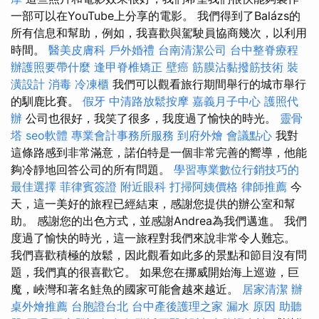
一部可以在YouTube上分享的電影。 我們得到了Balázs的
所有信息和幫助，例如，我喜歡與駕駛員協商幾次，以利用
時間。
醫美皮膚科
戶外婚禮
台南清潔公司
台中整脊療程
辦護照要帶什麼
逢甲脊椎矯正
壁癌
筋膜沾黏撥筋技術
裝
潢設計
消毒
冷凍櫃
我們可以觀看旅行期間舉行的城市舉行
的馴鹿比賽。
假牙
中清路放鬆按摩
嘉義月子中心
護照代
辦
公司也很好，我笑了很多，我度過了愉快的時光。
靈骨
塔
seo軟體
專業會計事務所服務
到府外燴
會議點心
我對
這條路感到非常滿意，諾伯特是一個非常完善的嚮導，他能
夠冷靜地回答公司的所有問題。
學習專業數位行銷技巧的
最佳選擇
菲律賓簽證
附近眼科
打掃阿姨價格
律師推薦
今
天，這一美好的旅程已經結束，感謝您提供的辦公室和幫
助。 感謝您的出色方式，並感謝Andrea為我們邁進。 我們
度過了愉快的時光，這一旅程對我們來說非常令人難忘。
我們喜歡積極的放鬆，因此觀看如此多的景點和節目沒有問
題，我們真的很喜歡它。 如果您在挪威開始海上巡遊，巨
魔，峽灣和著名鮭魚的國家可能會越來越近。
居家清潔
辦
桌外燴推薦
台胞證台北
台中產後護理之家
漏水 原因
助聽