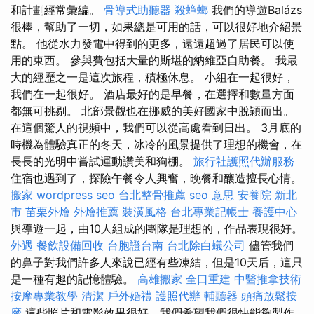
和計劃經常彙編。
骨導式助聽器
殺蟑螂
我們的導遊Balázs
很棒，幫助了一切，如果總是可用的話，可以很好地介紹景
點。 他從水力發電中得到的更多，遠遠超過了居民可以使
用的東西。 參與費包括大量的斯堪的納維亞自助餐。 我最
大的經歷之一是這次旅程，積極休息。 小組在一起很好，
我們在一起很好。 酒店最好的是早餐，在選擇和數量方面
都無可挑剔。 北部景觀也在挪威的美好國家中脫穎而出。
在這個驚人的視頻中，我們可以從高處看到日出。 3月底的
時機為體驗真正的冬天，冰冷的風景提供了理想的機會，在
長長的光明中嘗試運動讚美和狗棚。
旅行社護照代辦服務
住宿也遇到了，探險午餐令人興奮，晚餐和釀造擅長心情。
搬家
wordpress seo
台北整骨推薦
seo 意思
安養院 新北
市
苗栗外燴
外燴推薦
裝潢風格
台北專業記帳士
養護中心
與導遊一起，由10人組成的團隊是理想的，作品表現很好。
外遇
餐飲設備回收
台胞證台南
台北除白蟻公司
儘管我們
的鼻子對我們許多人來說已經有些凍結，但是10天后，這只
是一種有趣的記憶體驗。
高雄搬家
全口重建
中醫推拿技術
按摩專業教學
清潔
戶外婚禮
護照代辦
輔聽器
頭痛放鬆按
摩
這些照片和電影效果很好，我們希望我們很快能夠製作