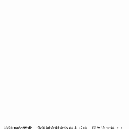
謝謝您的要求，我很樂意對道路做出反應，因為這太棒了！