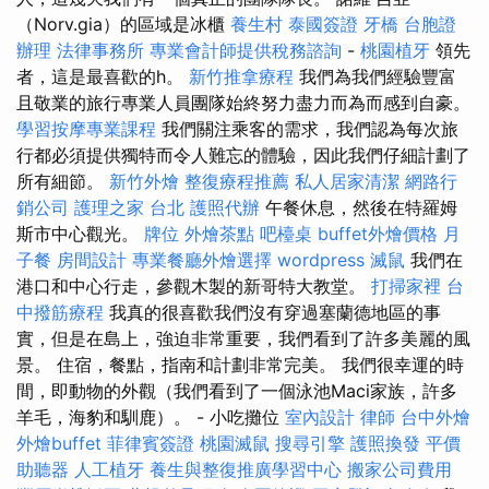
（Norv.gia）的區域是冰櫃
養生村
泰國簽證
牙橋
台胞證
辦理
法律事務所
專業會計師提供稅務諮詢
-
桃園植牙
領先
者，這是最喜歡的h。
新竹推拿療程
我們為我們經驗豐富
且敬業的旅行專業人員團隊始終努力盡力而為而感到自豪。
學習按摩專業課程
我們關注乘客的需求，我們認為每次旅
行都必須提供獨特而令人難忘的體驗，因此我們仔細計劃了
所有細節。
新竹外燴
整復療程推薦
私人居家清潔
網路行
銷公司
護理之家 台北
護照代辦
午餐休息，然後在特羅姆
斯市中心觀光。
牌位
外燴茶點
吧檯桌
buffet外燴價格
月
子餐
房間設計
專業餐廳外燴選擇
wordpress
滅鼠
我們在
港口和中心行走，參觀木製的新哥特大教堂。
打掃家裡
台
中撥筋療程
我真的很喜歡我們沒有穿過塞蘭德地區的事
實，但是在島上，強迫非常重要，我們看到了許多美麗的風
景。 住宿，餐點，指南和計劃非常完美。 我們很幸運的時
間，即動物的外觀（我們看到了一個泳池Maci家族，許多
羊毛，海豹和馴鹿）。 - 小吃攤位
室內設計
律師
台中外燴
外燴buffet
菲律賓簽證
桃園滅鼠
搜尋引擎
護照換發
平價
助聽器
人工植牙
養生與整復推廣學習中心
搬家公司費用