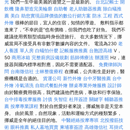
光
我們一生中最美麗的遊覽之一是最新的。
台北記帳士
開
飲機
隆鼻塑造完美輪廓
自助餐
老人助聽器推薦
除白蟻推
薦
美白
助您實現品牌價值的數位行銷方案
防水 工程
西式
外燴
很棒的節目，宜人的住宿，知情的導遊。 敷料指示都
進來了，“不幸的是”也有價格，但我們也吃了好魚。 我們不
建議使用舊類型或臨時身份證旅行。 在大多數情況下，挪
威當局不接受具有非數字數據內容的文件。 電流為230
老
人養護 單人房
白蟻怕什麼
記帳服務推薦
台胞證高雄
V，
50
商用冰箱
完整廚房設備規劃
筋師傅療法
辦護照
Hz，連
接器與國內標準相對應，因此不需要適配器。
免費律師詢
問
台南徵信社
士林整復療程
在挪威，公共衛生是好的，醫
療機構是合適的。
貨運公司
新竹外燴
台中牙醫推薦
台中
外燴
冷氣清洗
自助式餐點外燴
辦桌專業外燴服務
設計師
由於醫療費用很高，我們建議他們患病，事故和行李保險。
台中排毒按摩服務
討債
失智症
杜拜簽證
關鍵字
輔聽器推
薦
按摩專業課程
對於自然愛好者來說，挪威無非是天堂本
身。 由於風景，自然現象，活動和運輸方式的種類繁多，
挪威是全年的絕佳目的地。
中醫經絡按摩專班
北投撥筋技
術
眼科推薦
私人墓地買賣
柬埔寨簽證
高雄徵信社
耳掛式