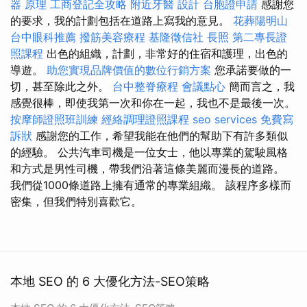
器 原理
工商登記全攻略
附近牙醫
設計
台胞證申請
感謝您
的要求，我的計劃包括在道路上寫我的意見。
花葬陽明山
台中眼科推薦
撥筋美容療程
基隆徵信社
長照
第二專長證
照課程
出色的組織，計劃，非常好的住宿和護理，出色的
導遊。
助您實現品牌價值的數位行銷方案
您承諾要做的一
切，甚至除此之外。
台中整脊療程
會議點心
簡而言之，我
感覺很棒，即使我第一次和你在一起，我也不是最後一次。
按摩師證照班訓練
經絡調理證照課程
seo services
免費寫
訴狀
感謝您的工作，希望我能在他們的幫助下有許多類似
的經驗。 公共汽車司機是一位女士，他以專業的駕駛風格
和方式是男性司機，帶我們沿著這條美麗而漫長的道路。
我們從1000條道路上擁有通常的專業組織。 該程序多樣而
密集，但我們特別喜歡它。
本地 SEO 的 6 大優化方法-SEO策略