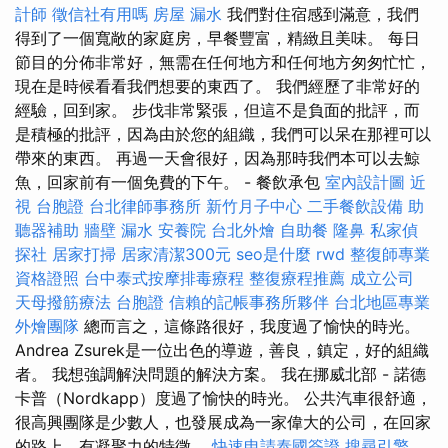
計師
徵信社有用嗎
房屋 漏水
我們對住宿感到滿意，我們
得到了一個寬敞的家庭房，早餐豐富，精緻且美味。 每日
節目的分佈非常好，無需在任何地方和任何地方匆匆忙忙，
現在是時候看看我們想要的東西了。 我們經歷了非常好的
經驗，回到家。 步伐非常緊張，但這不是負面的批評，而
是積極的批評，因為由於您的組織，我們可以呆在那裡可以
帶來的東西。 再過一天會很好，因為那時我們本可以去鯨
魚，回家前有一個免費的下午。 - 餐飲承包
室內設計圖
近
視
台胞證
台北律師事務所
新竹月子中心
二手餐飲設備
助
聽器補助
牆壁 漏水
安養院
台北外燴
自助餐
隆鼻
私家偵
探社
居家打掃
居家清潔300元
seo是什麼
rwd
整復師專業
資格證照
台中泰式按摩排毒療程
整復療程推薦
成立公司
天母撥筋療法
台胞證
信賴的記帳事務所夥伴
台北地區專業
外燴團隊
總而言之，這條路很好，我度過了愉快的時光。
Andrea Zsurek是一位出色的導遊，善良，鎮定，好的組織
者。 我想強調解決問題的解決方案。 我在挪威北部 - 諾德
卡普（Nordkapp）度過了愉快的時光。 公共汽車很舒適，
很高興團隊是少數人，也發展成為一家偉大的公司，在回家
的路上，有凝聚力的特徵。
快速申請泰國簽證
搜尋引擎