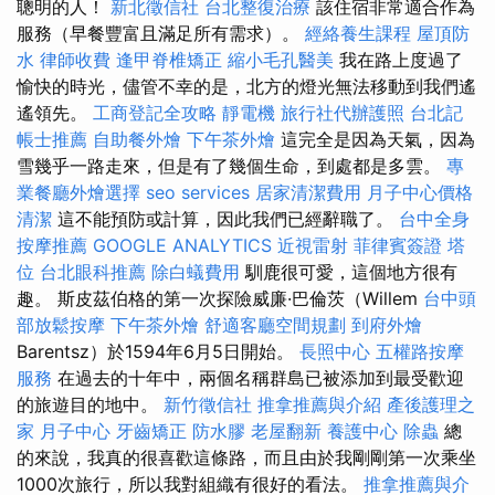
聰明的人！
新北徵信社
台北整復治療
該住宿非常適合作為
服務（早餐豐富且滿足所有需求）。
經絡養生課程
屋頂防
水
律師收費
逢甲脊椎矯正
縮小毛孔醫美
我在路上度過了
愉快的時光，儘管不幸的是，北方的燈光無法移動到我們遙
遙領先。
工商登記全攻略
靜電機
旅行社代辦護照
台北記
帳士推薦
自助餐外燴
下午茶外燴
這完全是因為天氣，因為
雪幾乎一路走來，但是有了幾個生命，到處都是多雲。
專
業餐廳外燴選擇
seo services
居家清潔費用
月子中心價格
清潔
這不能預防或計算，因此我們已經辭職了。
台中全身
按摩推薦
GOOGLE ANALYTICS
近視雷射
菲律賓簽證
塔
位
台北眼科推薦
除白蟻費用
馴鹿很可愛，這個地方很有
趣。 斯皮茲伯格的第一次探險威廉·巴倫茨（Willem
台中頭
部放鬆按摩
下午茶外燴
舒適客廳空間規劃
到府外燴
Barentsz）於1594年6月5日開始。
長照中心
五權路按摩
服務
在過去的十年中，兩個名稱群島已被添加到最受歡迎
的旅遊目的地中。
新竹徵信社
推拿推薦與介紹
產後護理之
家 月子中心
牙齒矯正
防水膠
老屋翻新
養護中心
除蟲
總
的來說，我真的很喜歡這條路，而且由於我剛剛第一次乘坐
1000次旅行，所以我對組織有很好的看法。
推拿推薦與介