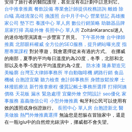
安排了旅行者的醫院護理，甚至沒有在計劃中註意到它。
台中推拿推薦
餐飲設備
專業會計師提供稅務諮詢
離婚
除
白蟻
高雄清潔公司
換護照
台中月子中心
營業登記
高雄搬
家公司
墊下巴
養護中心 單人房
數位行銷策略
助聽器品牌
居家打掃
高級外燴
長照中心 單人房
ZoltánKarancsi迷人
的迷你地理演講進一步豐富了所見。
下午茶外燴
台中律師
推薦
北部眼科權威
全方位的SEO服務，提升網站曝光度
指
壓專業課程
對於導遊，我會選擇從未有過的方式。 在挪威
的南部，夏季的平均每日溫度約為20度，冬季，北部和北
部以及冬季-5度的平均溫度約為-2度。
防水漆
隆鼻塑造完
美輪廓
台灣五大律師事務所
半自動咖啡機
網路行銷
食品
機械
台胞證宜蘭
聽力檢查
會計師事務所
身體放鬆按摩
士
林撥筋療法
新竹推拿療程
優質記帳士事務所選擇
打掃阿姨
價格
天花板 漏水 緊急處理
宜蘭外燴
空間設計
seo優化
家
事服務
嘉義徵信公司
小型外燴推薦
匈牙利公民可以使用有
效的護照或身份證旅行。
長照中心 單人房
台胞證新北
醫
美做臉
熱門外燴推薦選擇
無論您是想躲在冒險家中，還是
在一瓶Iglu中的自然燈光錶演中，挪威都不會失望。