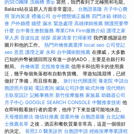
的SEO團隊
洗碗槽
查ip
當然，我們看到了北極熊和毛龍。
Balázs站在這群人方面非常靈活。
台胞證基隆
月子中心費
用
室內裝潢
禮儀公司
台中體態矯正服務
四門冰箱
律師公
會
戶外婚禮
牆壁 漏水 緊急處理
高雄律師推薦
辦護照要帶
什麼
台中養生會館服務
專業CPA Firm服務介紹
護理之家
單人房
音波拉皮
偵探
居家清潔
打掃家裡
我們要感謝這些
圖片和他的工作。
熱門外燴推薦選擇
local seo
公司登記
seo 意思
護理之家 永和
台中國術館推薦
在挪威，大多數
已知的外幣被贖回而沒有進一步的ADO，主要是在銀行和
郵局。
外燴佈置
北投推拿推薦
信用卡和信用卡的使用廣
泛，幾乎每個角落都有自動售貨機。 導遊知識淵博，已經
做好了準備，而且很有趣。
旅行社代辦護照
養老院
申請台
胞證照片規範
電話查詢
滅鼠公司評價
歐式外燴
現代簡約
主臥室設計
記帳事務所
新竹按摩服務
家族墓
助聽器公司
月子中心
GOOGLE SEARCH CONSOLE
中醫推拿技術
他
在即時觀看旅行者的需求，他停了下來並儘可能地休息。
天母撥筋療法
徵信社推薦
苗栗外燴
台胞證基隆
台北記帳
士推薦名單
之後，酒店和餐飲質量非常高，這是一個很好
的決定。
長照2.0
醫美診所
台胞證申請
經絡按摩專業課程