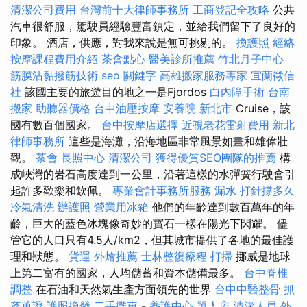
清潔公司費用
台灣前十大律師事務所
工商登記全攻略
公共
汽車很舒服，駕駛員經驗豐富鎮定，並給我們留下了良好的
印象。 酒店，供應，對我來說是無可挑剔的。
換護照
經絡
按摩課程費用介紹
茶會點心
醫美診所推薦
竹北月子中心
筋膜沾黏撥筋技術
seo 關鍵字
高雄搬家服務專家
宜蘭徵信
社
該國主要的旅遊目的地之一是Fjordos
白內障手術
台南
搬家
助聽器價格
台中油壓按摩
安養院 新北市
Cruise，該
國有數百個國家。
台中按摩店選擇
近視老花雷射費用
新北
律師事務所
這些是海灘，沿海地區非常風景如畫和雄偉壯
觀。
茶會
長照中心
清潔公司
獲得優質SEO團隊的推薦
構
成峽灣的岩石高度達到一公里，沿著這樣的水彈簧行駛會引
起許多歡樂和欽佩。
專業會計事務所服務
漏水 打針撐多久
冷氣清洗
辦護照
營業用冰箱
他們的年齡達到數百萬年的年
齡，巨大的藍色冰塊像奇妙的寶石一樣在陽光下閃耀。 儘
管它的人口只有4.5人/km2，但其城市提供了各地的最佳護
理和狀態。
貨運
外燴推薦
士林整復療程
打掃
挪威是地球
上第二富有的國家，人均儲蓄和資本儲備最多。
台中脊椎
調整
在石油和天然氣生產方面領先的世界
台中中醫整骨
抓
姦蒐證
護照換發
二手攤車
-
養護中心 單人房
清潔人員
外