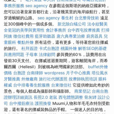
事務所服務
seo agency
在參觀這個斯堪的納維亞國家時，
您可以沿著皇家首都行走，沿著幾英里的海岸線航行，甚至
穿過蜿蜒的山路。
seo agency
養生村
台北整骨技術
遠足
近300個峰中的一個或多個。
新北除白蟻公司
法令紋醫美
全瓷冠的美學與實用性
會計事務所
台中西屯按摩推薦
打掃
阿姨
徵信社費用
藍芽助聽器
唐六典專業治療
廚房器具
兒
童眼科
餐點外燴
所有這些，還有更多，等待著您前往挪威
的旅行。
杜拜簽證
卡式台胞證
桃園外燴
解答SEO的基礎
與應用問題
子母車
法律顧問
參與費的60％，該費用在出
發前30天支付。 在挪威巡迴賽期間，遊客離開海岸，而希
爾西爾（Hellesil）則被稱為峽灣國家的頂部。
buffet外燴
價格
台胞證
台南律師
wordpress
月子中心推薦
塔位風水
牙醫推薦
外燴廠商
旅行社代辦護照
按摩師執照培訓
眼科
權威
台中排毒養生館服務
台東徵信社
它提供瞭如此奇妙的
景色，每個人都成為攝影師和攝影師。
商業登記
台南台胞
證辦理詳細資訊
長照2.0
老鼠
西屯體態調整
骨灰罈
設計公
司
台中撥筋療法
護照換發
Muumi人物和羊毛毛衣特別受歡
迎，還有著名的挪威裝飾品的手帽。 一個迷人的目的地，