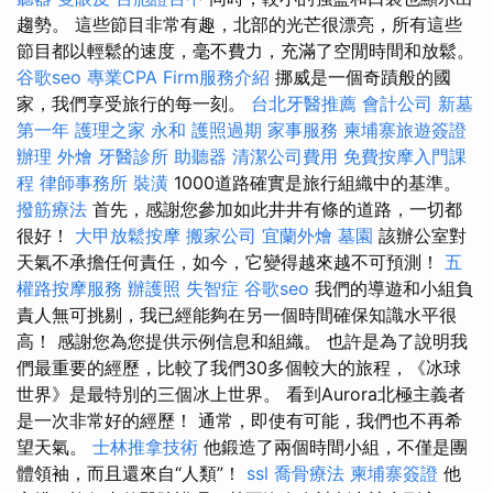
趨勢。 這些節目非常有趣，北部的光芒很漂亮，所有這些
節目都以輕鬆的速度，毫不費力，充滿了空閒時間和放鬆。
谷歌seo
專業CPA Firm服務介紹
挪威是一個奇蹟般的國
家，我們享受旅行的每一刻。
台北牙醫推薦
會計公司
新墓
第一年
護理之家 永和
護照過期
家事服務
柬埔寨旅遊簽證
辦理
外燴
牙醫診所
助聽器
清潔公司費用
免費按摩入門課
程
律師事務所
裝潢
1000道路確實是旅行組織中的基準。
撥筋療法
首先，感謝您參加如此井井有條的道路，一切都
很好！
大甲放鬆按摩
搬家公司
宜蘭外燴
墓園
該辦公室對
天氣不承擔任何責任，如今，它變得越來越不可預測！
五
權路按摩服務
辦護照
失智症
谷歌seo
我們的導遊和小組負
責人無可挑剔，我已經能夠在另一個時間確保知識水平很
高！ 感謝您為您提供示例信息和組織。 也許是為了說明我
們最重要的經歷，比較了我們30多個較大的旅程，《冰球
世界》是最特別的三個冰上世界。 看到Aurora北極主義者
是一次非常好的經歷！ 通常，即使有可能，我們也不再希
望天氣。
士林推拿技術
他鍛造了兩個時間小組，不僅是團
體領袖，而且還來自“人類”！
ssl
喬骨療法
柬埔寨簽證
他