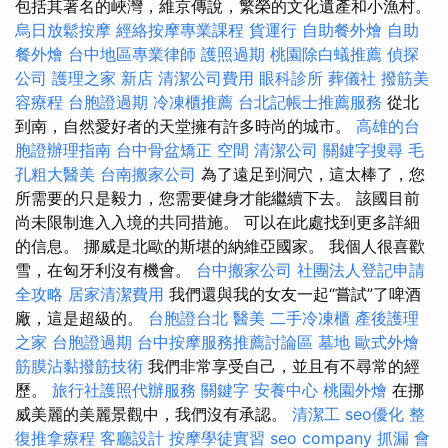
包括其著名的峽灣，維京傳說，繁榮的文化遺產和小漁村。
烏日放鬆按摩
經絡按摩專業課程
貨運行
自助餐外燴
自助
餐外燴
台中地區專業律師
護照過期
桃園除白蟻推薦
偵探
公司
護理之家 新店
清潔公司費用
眼科診所
葬儀社
撥筋美
容療程
台胞證過期
冷凍櫃推薦
台北記帳士推薦服務
從北
到南，自然愛好者的天堂擁有許多時尚的城市。
高雄的台
胞證辦理指南
台中骨盆矯正
空間
清潔公司
關鍵字搜尋
毛
孔粗大醫美
台南搬家公司
為了遠足到洞穴，這太棒了，您
所需要的只是毅力，您需要健身才能繼續下去。 該國目前
尚未限制進入入境的共同措施。 可以在此處找到更多詳細
的信息。 挪威是北歐的斯堪的納維亞國家。 我個人很喜歡
雪，在匈牙利沒有機會。
台中搬家公司
社團法人登記申請
全攻略
居家清潔費用
我們還與我的女友一起“嘗試”了啤酒
廠，這是超級的。
台胞證台北
醫美
二手冷凍櫃
產後護理
之家
台胞證過期
台中按摩服務推薦討論區
墓地
歐式外燴
筋膜沾黏撥筋技術
我們非常享受自己，並且有不尋常的經
歷。
旅行社護照代辦服務
關鍵字
安養中心
桃園外燴
在挪
威美麗的美麗景觀中，我們沒有承認。
清潔工
seo優化
整
復推拿療程
客廳設計
按摩學徒實習
seo company
抓漏
會