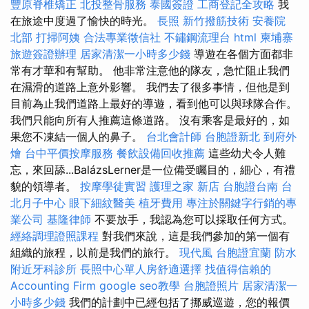
豐原脊椎矯正
北投整骨服務
泰國簽證
工商登記全攻略
我
在旅途中度過了愉快的時光。
長照
新竹撥筋技術
安養院
北部
打掃阿姨
合法專業徵信社
不鏽鋼流理台
html
柬埔寨
旅遊簽證辦理
居家清潔一小時多少錢
導遊在各個方面都非
常有才華和有幫助。 他非常注意他的隊友，急忙阻止我們
在濕滑的道路上意外影響。 我們去了很多事情，但他是到
目前為止我們道路上最好的導遊，看到他可以與球隊合作。
我們只能向所有人推薦這條道路。 沒有乘客是最好的，如
果您不凍結一個人的鼻子。
台北會計師
台胞證新北
到府外
燴
台中平價按摩服務
餐飲設備回收推薦
這些幼犬令人難
忘，來回舔...BalázsLerner是一位備受矚目的，細心，有禮
貌的領導者。
按摩學徒實習
護理之家 新店
台胞證台南
台
北月子中心
眼下細紋醫美
植牙費用
專注於關鍵字行銷的專
業公司
基隆律師
不要放手，我認為您可以採取任何方式。
經絡調理證照課程
對我們來說，這是我們參加的第一個有
組織的旅程，以前是我們的旅行。
現代風
台胞證宜蘭
防水
附近牙科診所
長照中心單人房舒適選擇
找值得信賴的
Accounting Firm
google seo教學
台胞證照片
居家清潔一
小時多少錢
我們的計劃中已經包括了挪威巡遊，您的報價