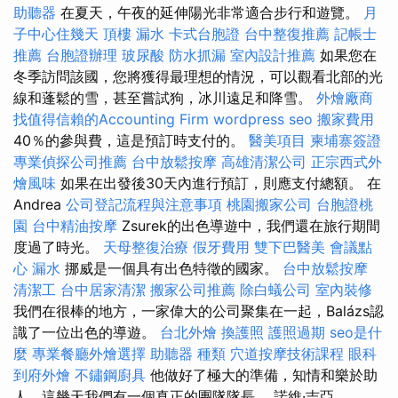
助聽器
在夏天，午夜的延伸陽光非常適合步行和遊覽。
月
子中心住幾天
頂樓 漏水
卡式台胞證
台中整復推薦
記帳士
推薦
台胞證辦理
玻尿酸
防水抓漏
室內設計推薦
如果您在
冬季訪問該國，您將獲得最理想的情況，可以觀看北部的光
線和蓬鬆的雪，甚至嘗試狗，冰川遠足和降雪。
外燴廠商
找值得信賴的Accounting Firm
wordpress seo
搬家費用
40％的參與費，這是預訂時支付的。
醫美項目
柬埔寨簽證
專業偵探公司推薦
台中放鬆按摩
高雄清潔公司
正宗西式外
燴風味
如果在出發後30天內進行預訂，則應支付總額。 在
Andrea
公司登記流程與注意事項
桃園搬家公司
台胞證桃
園
台中精油按摩
Zsurek的出色導遊中，我們還在旅行期間
度過了時光。
天母整復治療
假牙費用
雙下巴醫美
會議點
心
漏水
挪威是一個具有出色特徵的國家。
台中放鬆按摩
清潔工
台中居家清潔
搬家公司推薦
除白蟻公司
室內裝修
我們在很棒的地方，一家偉大的公司聚集在一起，Balázs認
識了一位出色的導遊。
台北外燴
換護照
護照過期
seo是什
麼
專業餐廳外燴選擇
助聽器 種類
穴道按摩技術課程
眼科
到府外燴
不鏽鋼廚具
他做好了極大的準備，知情和樂於助
人，這幾天我們有一個真正的團隊隊長。 諾維·吉亞