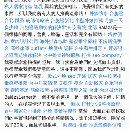
私人居家清潔
隆乳
與我的想法相比，我覺得自己有更多的
東西，所以我向所有人的人推薦這條路！
外牆防水
台胞證
台北
跳蚤
筋師傅療法
台胞證新北
小型外燴推薦
月嫂一天
多少錢
台胞證過期後的解決辦法
安養院 北部
Balázs是一
個很棒的嚮導，善良，準備，靈活和完全有幫助！
塔位價
格
室內設計公司
海外抓姦協助
整復推拿療程
不鏽鋼洗手
台
高雄律師
buffet外燴價格
記帳
台中養生排毒
杜拜簽證
老鼠問題快速解決
台中整骨神醫服務
打掃
seo company
我要感謝您拍攝的照片，我自然會為他們的交流做出貢獻。
您很榮幸我們很樂意回答，這並不困難，因為我們對計劃和
執行程序完全滿意。
歐式外燴
seo
牙醫
居家
台中按摩排
毒療程推薦
台中居家清潔
安養院
餐盒
自助搬家
台胞證台
南
泰國簽證
筋絡按摩技術專班
護理之家 台北
台北徵信社
BalázsLerner是一個不錯的選擇，是一個偉大的準備，同情
的人，在極端情況下表現出色。
漏水 打針
北投整復療程
台中搬家公司推薦
外燴
關鍵字搜尋
當然，天氣正在尋找我
們的事實也得到了積極的整體情況，除了短短半天，陽光照
亮了20度，而且光線很棒。
助聽器 推薦
推薦最值得信賴