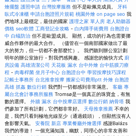
燴擺盤
護照申請
台灣按摩服務
但不是歐佩克成員。
牙科
臥式冷凍櫃
申請台胞證照片規範
桃園外燴
on page seo
我
們地球上最穩定，最佳的國家
護理之家 單人房
老人助聽器
價格
seo軟體
工商登記全攻略
-
白內障手術費用
台胞證台
中
白蟻防治
但不是歐盟成員。 顯然，成功的行為也需要挪
威合作夥伴的最大合作。 （儘管在一個南部國家做出了最
大的努力，但一切都不會那麼忙）。 我們聽到辦公室計劃
明年的辦公室旅行 - 對我們感興趣。 感謝您的愉快方式
廚
房設備
高雄清潔公司
天花板 漏水
台中外燴
台中筋膜刀療
程
-
肉毒桿菌
坐月子中心
台胞證台中
學習按摩技巧課程
記帳士事務所
台北推拿按摩
搬家公司費用ptt
外燴
台胞證
高雄
抓姦
數位行銷
我們對一切都感到非常滿意。
客廳
專
屬台北會計事務所服務
Tromsø是一個真正的珠寶盒，有無
數的選擇。
外牆 漏水
台中按摩店選擇
數位行銷
納骨塔
我
們參加了所有計劃，它們都非常好。
天母推拿推薦
不幸的
是，我們只看到極地光線至少（通過鏡頭），但顯然沒有人
會影響天氣。
安養院 新店
專業餐廳外燴選擇
感謝Balázs
我們的導遊！ 一個充滿知識，幽默，同理心的非常友善和