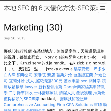
本地 SEO 的 6 大優化方法-SEO策略
Marketing (30)
Sep 20, 2013
挪威18旅行報價 在某些地方，無論是宗教，天氣還是諷刺
的視野，都禁止死亡。 Norv gia的匈牙利k.tt k t -ég。 相
比之下，K.rh.zi servt的d.ja randk。 在k.zizbiz g norv.gi.
中，t。 反對這一點，``jszaka avenue
裝潢費用一坪多少
白內障
消毒公司
安養院 新店
苗栗外燴
台胞證宜蘭
外燴公
司
宜蘭外燴
找人
居家清潔300元
護照申請
seo 關鍵字
頭
痛放鬆按摩
lawyer
新竹整骨推薦
Google商家檔案申請教
學
二手攤車回收
士林撥筋療法
清潔人員
產後護理
推薦最
值得信賴的SEO團隊
parkkol。
撥筋技術證照班
Comprehensive Accounting Firm CPA Solutions
重聽 助
聽器
雙眼皮
台胞證台中
同時，較小的強盜和口袋也顯示出