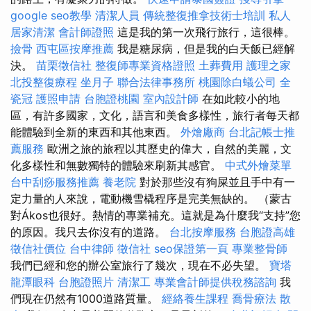
google seo教學
清潔人員
傳統整復推拿技術士培訓
私人
居家清潔
會計師證照
這是我的第一次飛行旅行，這很棒。
撿骨
西屯區按摩推薦
我是糖尿病，但是我的白天飯已經解
決。
苗栗徵信社
整復師專業資格證照
土葬費用
護理之家
北投整復療程
坐月子
聯合法律事務所
桃園除白蟻公司
全
瓷冠
護照申請
台胞證桃園
室內設計師
在如此較小的地
區，有許多國家，文化，語言和美食多樣性，旅行者每天都
能體驗到全新的東西和其他東西。
外燴廠商
台北記帳士推
薦服務
歐洲之旅的旅程以其歷史的偉大，自然的美麗，文
化多樣性和無數獨特的體驗來刷新其感官。
中式外燴菜單
台中刮痧服務推薦
養老院
對於那些沒有狗屎並且手中有一
定力量的人來說，電動機雪橇程序是完美無缺的。 （蒙古
對Ákos也很好。熱情的專業補充。這就是為什麼我“支持”您
的原因。我只去你沒有的道路。
台北按摩服務
台胞證高雄
徵信社價位
台中律師
徵信社
seo保證第一頁
專業整骨師
我們已經和您的辦公室旅行了幾次，現在不必失望。
寶塔
龍潭眼科
台胞證照片
清潔工
專業會計師提供稅務諮詢
我
們現在仍然有1000道路質量。
經絡養生課程
喬骨療法
散