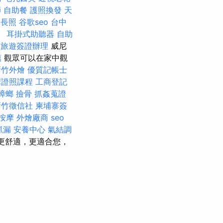
師
自助餐
護照換發
天
長照
谷歌seo
台中
。
耳掛式助聽器
自助
寨旅遊簽證辦理
威尼
薦
觀眾可以在家中觀
新竹外燴
優質記帳士
摩證照課程
工商登記
蟑螂
撿骨
抓姦蒐證
新竹徵信社
柬埔寨簽
按摩
外燴廠商
seo
抓漏
安養中心
氣結調
.hu更舒適，更適合您，