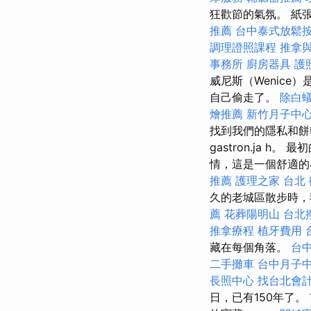
狂歡節的氣氛。 紙
推薦
台中泰式放鬆
調理證照課程
推拿
事務所
廚房器具
護
威尼斯（Wenic
自己偷走了。
除白
燴推薦
新竹月子中
找到我們的隱私和餅
gastron.ja h
情，這是一個舒適的小
推薦
護理之家 台北
久的老城區散步時，
薦
花葬陽明山
台北
推拿療程
植牙費用
藏在每個角落。
台
二手攤車
台中月子
長照中心
找台北會
日，已有150年了