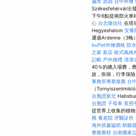
漏水 原因
台中外燴
Székesfehérvár
下午6點從南部火車
心
台北徵信社
在塔塔
Hegyeshalom
安養
通過Ardenne（
buffet外燴價格
防水
之家 新店
歐式風格
記帳
戶外婚禮
清潔
40％的總入場費，
故，疾病，行李保險
事務所專業推薦
台
（Tornyiszen
台胞證新北
Habs
台胞證
子母車
長照
從世界上收集的植
務
養老院
牙醫診所
海外抓姦協助
助聽器
整復療程
台南搬家