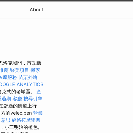
About
世紀巴洛克城門，市政廳
務推薦
醫美項目
搬家
按摩服務
苗栗外燴
OOGLE ANALYTICS
巴洛克式的老城區。
查
照過期
客廳
搜尋引擎
在舒適的街道上行
elec.ben
營業
o 意思
經絡按摩學習
t.k，小三明治的橙色。