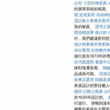
公司
小型外燴推薦
s
的屏障系統的保護。
期
近視雷射
高雄律
質記帳士事務所選擇
孩的家庭。
護理之家
體放鬆按摩
會計師
行，我們建議那些
會計師事務所專業推
信社費用
自助餐外
遊行是在1873年的
社代辦護照
養護中
移到海灘長廊。
關
品成為可能。
清潔
按摩店選擇
助聽器
來派設計的墨拉蘭人面
務所
記帳士推薦
台
於1930年設計的。
行遊行。 傍晚到達
興奮起來就在大齋節