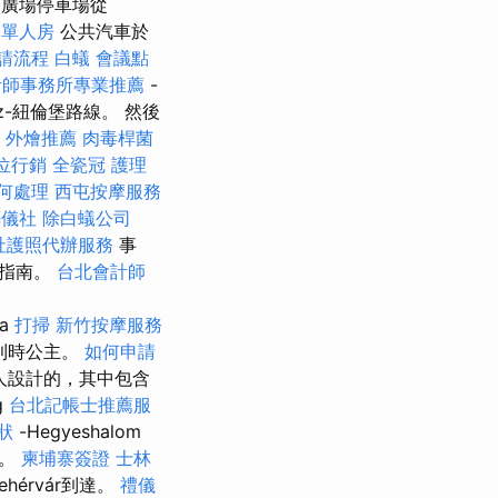
AC廣場停車場從
 單人房
公共汽車於
請流程
白蟻
會議點
計師事務所專業推薦
-
nz-紐倫堡路線。 然後
外燴推薦
肉毒桿菌
位行銷
全瓷冠
護理
何處理
西屯按摩服務
葬儀社
除白蟻公司
社護照代辦服務
事
頻指南。
台北會計師
sa
打掃
新竹按摩服務
比利時公主。
如何申請
本人設計的，其中包含
g
台北記帳士推薦服
狀
-Hegyeshalom
發。
柬埔寨簽證
士林
hérvár到達。
禮儀