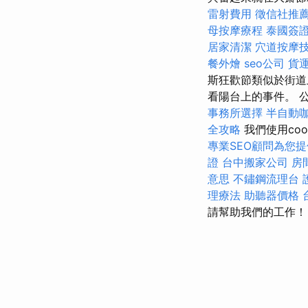
雷射費用
徵信社推
母按摩療程
泰國簽
居家清潔
穴道按摩
餐外燴
seo公司
貨
斯狂歡節類似於街道
看陽台上的事件。 
事務所選擇
半自動
全攻略
我們使用co
專業SEO顧問為您
證
台中搬家公司
房
意思
不鏽鋼流理台
理療法
助聽器價格
請幫助我們的工作！