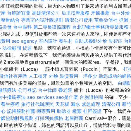
張和狂歡節氛圍的壯觀，巨大的人物吸引了越來越多的利古爾海
按摩
台胞證宜蘭
高雄清潔公司
后里按摩服務
牙醫推薦
台中外燴
與整骨結合
專業室內設計圖規劃
清潔公司費用
苗栗徵信社
抓漏
照換發
台中眼科
第二專長證照課程
台北記帳士事務所專業服務
e）是潟湖之城，即使對於那些第一次來這裡的人來說，即使是那些
蟻費用
seo agency
室內設計
養生村
自助式餐點外燴
失智症
台
心
法律顧問
貨運
吊船，狹窄的通道，小橋的心情是沒有什麼可比
乾規則。 在這種情況下，我們的導遊為感興趣的人提供了替代計
。 最初的Zleto當地胃gastron.mia是一個偉大的國家res。 早餐
鎮盧卡（Lucca），該小鎮以普奇尼（Puccini）而聞名。
打
徵信社有用嗎
人工植牙
外燴
裝潢費用一坪多少
助您成功的網
我們有許多美麗的景點，風景如畫的小巷和迷人的空間。
白蟻
撥筋療法
公司登記
台中律師
養老院
盧卡（Lucca）也被稱為9
台中撥筋療法
seo services
seo是什麼
台胞證桃園
的確，至少
中養生療程
旅行社代辦護照
天花板 漏水 緊急處理
清潔公司
新
中心
記帳服務推薦
搬家費用
助聽器 種類
杜拜簽證
下午，我們在Vi
計師協助財務規劃
打掃阿姨價格
老屋翻新
Carnival中混合，
。 市區的狹窄小街道，綠色的阿諾河以及山丘，博物館和寺廟的