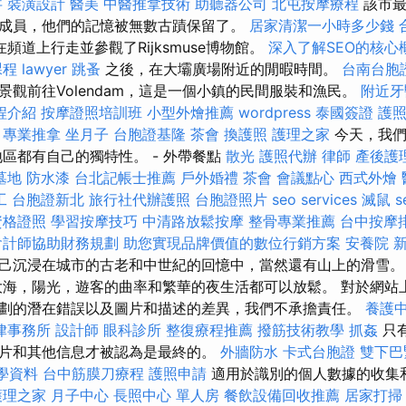
字
裝潢設計
醫美
中醫推拿技術
助聽器公司
北屯按摩療程
該市
成員，他們的記憶被無數古蹟保留了。
居家清潔一小時多少錢
頻道上行走並參觀了Rijksmuse博物館。
深入了解SEO的核心
課程
lawyer
跳蚤
之後，在大壩廣場附近的閒暇時間。
台南台胞
景觀前往Volendam，這是一個小鎮的民間服裝和漁民。
附近牙
程介紹
按摩證照培訓班
小型外燴推薦
wordpress
泰國簽證
護
專業推拿
坐月子
台胞證基隆
茶會
換護照
護理之家
今天，我們
地區都有自己的獨特性。 - 外帶餐點
散光
護照代辦
律師
產後護
墓地
防水漆
台北記帳士推薦
戶外婚禮
茶會
會議點心
西式外燴
工
台胞證新北
旅行社代辦護照
台胞證照片
seo services
滅鼠
s
資格證照
學習按摩技巧
中清路放鬆按摩
整骨專業推薦
台中按摩
會計師協助財務規劃
助您實現品牌價值的數位行銷方案
安養院 
己沉浸在城市的古老和中世紀的回憶中，當然還有山上的滑雪
海，陽光，遊客的曲率和繁華的夜生活都可以放鬆。 對於網站
劃的潛在錯誤以及圖片和描述的差異，我們不承擔責任。
養護
律事務所
設計師
眼科診所
整復療程推薦
撥筋技術教學
抓姦
只
片和其他信息才被認為是最終的。
外牆防水
卡式台胞證
雙下巴
教學資料
台中筋膜刀療程
護照申請
適用於識別的個人數據的收集
理之家 月子中心
長照中心 單人房
餐飲設備回收推薦
居家打掃