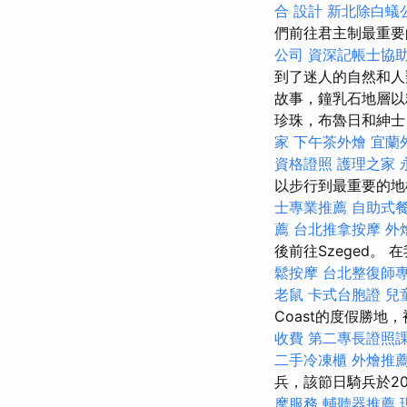
合
設計
新北除白蟻
們前往君主制最重要
公司
資深記帳士協
到了迷人的自然和
故事，鐘乳石地層以
珍珠，布魯日和紳
家
下午茶外燴
宜蘭
資格證照
護理之家 
以步行到最重要的地
士專業推薦
自助式
薦
台北推拿按摩
外
後前往Szeged。
鬆按摩
台北整復師
老鼠
卡式台胞證
兒
Coast的度假勝地
收費
第二專長證照
二手冷凍櫃
外燴推
兵，該節日騎兵於20
摩服務
輔聽器推薦