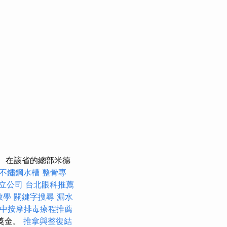
在該省的總部米德
不鏽鋼水槽
整骨專
立公司
台北眼科推薦
o教學
關鍵字搜尋
漏水
中按摩排毒療程推薦
獎金。
推拿與整復結