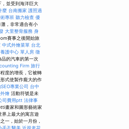
下，並受到海洋巨大
什麼
台南搬家
護照過
技術專班
聽力檢查
優
海灘，非常適合有小
發
大里整骨服務
身
om賽事之後開始旅
家
中式外燴菜單
台北
養護中心 單人房
徵
飾品的汽車的第一次
nting Firm
旅行
迎程度的增長，它被轉
形式使製作龐大的作
SEO專業公司
台中
府外燴
活動符號是未
司費用ptt
法律事
netti畫家和圖形藝術家
世界上最大的寓言遊
動之一，始於一月份，
小毛孔醫美
近視老花