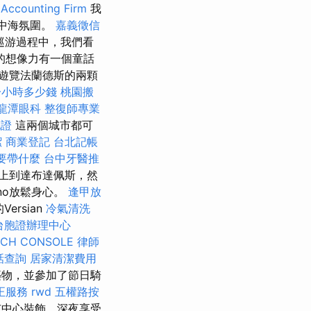
ounting Firm
我
地中海氛圍。
嘉義徵信
的巡游過程中，我們看
的想像力有一個童話
遊覽法蘭德斯的兩顆
一小時多少錢
桃園搬
龍潭眼科
整復師專業
胞證
這兩個城市都可
潔
商業登記
台北記帳
要帶什麼
台中牙醫推
上到達布達佩斯，然
ino放鬆身心。
逢甲放
ersian
冷氣清洗
台胞證辦理中心
RCH CONSOLE
律師
話查詢
居家清潔費用
築物，並參加了節日騎
正服務
rwd
五權路按
市中心裝飾，深夜享受