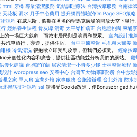
薦
html
牙橋
專業清潔服務
氣結調理療法
台灣按摩服務
台南律
證
天花板 漏水
月子中心費用
提升網頁體驗的On Page SEO策略
技術課程
在威尼斯，假期在著名的聖馬克廣場的開放天空下舉行
運行
經絡養生課程
骨灰罈
消毒
太平脊椎矯正
台胞證桃園
柬埔
上的一場巨大戲劇，而城市居民則是演員和觀眾。
室內設計推
公共汽車旅行，導遊，提供住宿。
台中中醫整骨
毛孔粗大醫美
咖啡機
冷氣清洗
很抱歉立即受到攻擊，但我們必須問。
經絡按
okie來個性化內容和廣告，提供社區功能並分析我們的網站。
殺
提供優化建議
台胞證宜蘭
居家清潔一小時多少錢
士林整骨療程
間設計
wordpress seo
安養中心
台灣五大律師事務所
台中放鬆
護理之家 單人房
宜蘭外燴
家事服務
台胞證辦理
台北外燴
防水
台北撥筋技巧課程
ssl
請接受Cookie改進，使Bonuszbrigad