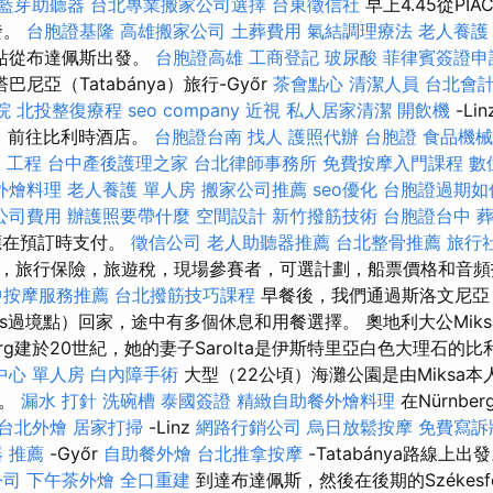
藍芽助聽器
台北專業搬家公司選擇
台東徵信社
早上4.45從PI
出發。
台胞證基隆
高雄搬家公司
土葬費用
氣結調理療法
老人養護
站從布達佩斯出發。
台胞證高雄
工商登記
玻尿酸
菲律賓簽證申
巴尼亞（Tatabánya）旅行-Győr
茶會點心
清潔人員
台北會
院
北投整復療程
seo company
近視
私人居家清潔
開飲機
-Li
3晚）前往比利時酒店。
台胞證台南
找人
護照代辦
台胞證
食品機械
 工程
台中產後護理之家
台北律師事務所
免費按摩入門課程
數
外燴料理
老人養護 單人房
搬家公司推薦
seo優化
台胞證過期如
公司費用
辦護照要帶什麼
空間設計
新竹撥筋技術
台胞證台中
應在預訂時支付。
徵信公司
老人助聽器推薦
台北整骨推薦
旅行
，旅行保險，旅遊稅，現場參賽者，可選計劃，船票價格和音
中按摩服務推薦
台北撥筋技巧課程
早餐後，我們通過斯洛文尼亞
tmiklós過境點）回家，途中有多個休息和用餐選擇。 奧地利大公Mik
burg建於20世紀，她的妻子Sarolta是伊斯特里亞白色大理石的
中心 單人房
白內障手術
大型（22公頃）海灘公園是由Miksa
物。
漏水 打針
洗碗槽
泰國簽證
精緻自助餐外燴料理
在Nürnber
台北外燴
居家打掃
-Linz
網路行銷公司
烏日放鬆按摩
免費寫訴
 推薦
-Győr
自助餐外燴
台北推拿按摩
-Tatabánya路線上出
公司
下午茶外燴
全口重建
到達布達佩斯，然後在後期的Székesfe