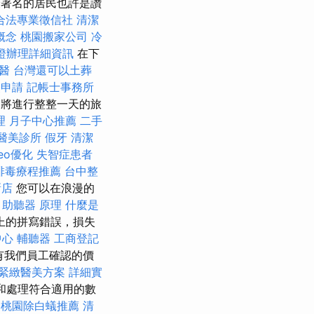
最著名的居民也許是讚
合法專業徵信社
清潔
概念
桃園搬家公司
冷
證辦理詳細資訊
在下
醫
台灣還可以土葬
照申請
記帳士事務所
將進行整整一天的旅
理
月子中心推薦
二手
醫美診所
假牙
清潔
eo優化
失智症患者
排毒療程推薦
台中整
新店
您可以在浪漫的
。
助聽器 原理
什麼是
上的拼寫錯誤，損失
中心
輔聽器
工商登記
有我們員工確認的價
緊緻醫美方案
詳細實
和處理符合適用的數
桃園除白蟻推薦
清