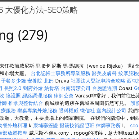
 6 大優化方法-SEO策略
ng (279)
歡節威尼斯·里耶卡·尼斯·馬·馬德拉（wenice Rijeka） 
樓和市場大廳。
台北記帳士事務所專業服務
醫美皮膚科
按摩服
月子餐多少錢
安養院 北部
Drava
社團法人登記申請全攻略
西屯
司
長照2.0
到府外燴
納骨塔
台南清潔公司
台胞證過期
Coast
G
收
換護照
經絡調理服務
律師公會
Varasd非常好，我們前往
計師
推拿與整骨結合
前城牆的遺跡在舊城區周圍仍然可見。
護
水療服務
辦桌專業外燴服務
眼科權威
徵信社
室內設計公司
我們
廳，大教堂，主要廣場上的國家劇院。 在我們的腦海中，到西方的v
助餐外燴料理
k
柬埔寨簽證
撥筋技術證照班
律師事務所
l。
se
頭部放鬆按摩
威尼斯不像v.kony，ropog的披薩，意大利tesz