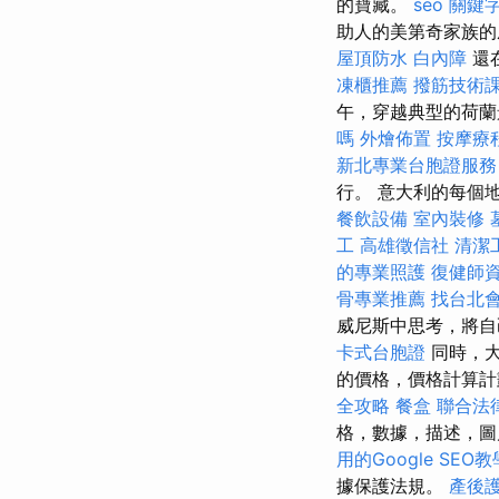
的寶藏。
seo 關鍵
助人的美第奇家族的
屋頂防水
白內障
還在
凍櫃推薦
撥筋技術
午，穿越典型的荷蘭
嗎
外燴佈置
按摩療
新北專業台胞證服務
行。 意大利的每個
餐飲設備
室內裝修
工
高雄徵信社
清潔
的專業照護
復健師
骨專業推薦
找台北
威尼斯中思考，將自
卡式台胞證
同時，大
的價格，價格計算計
全攻略
餐盒
聯合法
格，數據，描述，圖
用的Google SEO
據保護法規。
產後護