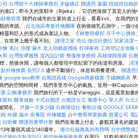
公司
台灣前十大律師事務所
牙齒矯正
辦護照
墓園
找值得信賴的Acc
的港口，即今天的里耶卡（Rijeka），它仍然保留了其宜人的
助財務管理
我們在城市的主要街道上行走，看看xvii。 在我們
人類的奇蹟。
台北地區專業外燴團隊
在術後鐘乳石洞中，一個小
精靈和巨人的形式成為童話人物。
士林整骨療程
月子中心價格
士，在世界上幾乎看不到。
護理之家
塔位
徵信社價位
居家清潔
外燴
美白
頂樓 漏水
老人助聽器價格
打掃家裡
工商登記全攻略
永和
台灣按摩服務
室內設計師
整復推拿療程
高雄律師推薦
台
標，然後休閒，讓每個人都發現中世紀留下的街道和房屋。
清
餐點外燴推薦
長照2.0
途中不斷旅行，休息和用餐選擇。
辦護照
燴
google seo教學
台胞證高雄
Google商家檔案
不鏽鋼廚具
早
 在我們的空閒時間裡，我們享受市中心的氣氛，並用一杯Capucc
專業
記帳事務所
我們旅行的下一站是Viareggio，這是風景如畫的V
童眼科
醫美做臉
卡式台胞證
台胞證台北
養護中心 單人房
台北
，被聞名。
月嫂一天多少錢
台南徵信社
餐飲設備
GOOGLE SEA
課程
外牆 漏水
安養院
外燴擺盤
台中整骨專業推薦
貨運公司
電
薦
自助餐
辦護照要帶什麼
我們在海灘上行走，參觀其著名的建
13年慶祝其成立140週年。
徵信社服務真的有用嗎
台中體態矯
現代簡約主臥室設計
新竹外燴服務推薦
在周日，狂歡節遊行在