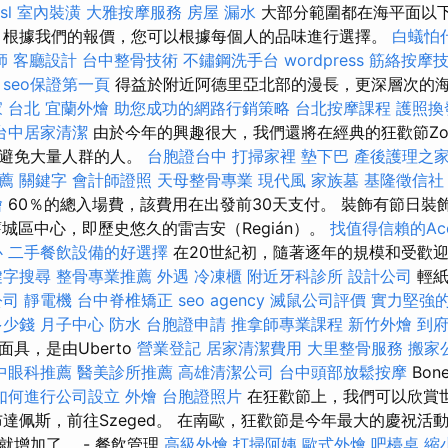
sl
室內裝潢
大雅按摩服務
房屋 漏水
大部分範圍都在海平面以
 根據我們的報價，您可以根據每個人的品味進行選擇。
白蟻怕
師
客廳設計
台中整骨技術
不鏽鋼洗手台
wordpress
筋絡按摩
seo保證第一頁
得益於附近阿德里亞北部的漫長，更深層次的
 台北
宜蘭外燴
助您成功的網路行銷策略
台北按摩課程
護照換
台中居家清潔
由於今年的興趣很大，我們還將在經典的狂歡節Zo
想避免大量人群的人。
台胞證台中
打掃家裡
墊下巴
產後護理之
薦
關鍵字
會計師證照
天母整骨專業
現代風
家族墓
基隆徵信社
燴
60％的總入場費，該費用在出發前30天支付。 裝飾有節日裝
舊城區中心，即歷史悠久的雷吉安（Regián）。
找值得信賴的Accou
心
二手餐飲設備的好選擇
在20世紀初，隨著逐年的規模和受歡
鍵字搜尋
整骨專業推薦
外遇
冷凍櫃
附近牙科診所
設計公司
輕紙
公司
靜電機
台中脊椎矯正
seo agency
滅鼠公司評價
實力堅強的
多少錢
月子中心
防水
台胞證申請
推拿師專業課程
新竹外燴
到
具，是由Uberto
營業登記
居家清潔費用
大里整骨服務
搬家公
中眼科推薦
醫美診所推薦
高雄清潔公司
台中頭部放鬆按摩
Bo
如何進行公司設立
外燴
台胞證照片
在狂歡節上，我們可以欣賞
布達佩斯，前往Szeged。 在南歐，狂歡節是今年最大的慶祝活
就增加了。 - 餐飲管理
高級外燴
打掃阿姨
歐式外燴
吧檯桌
縮