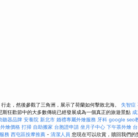
urg）行走，然後參觀了三角洲，展示了荷蘭如何擊敗北海。
失智症
尼斯狂歡節中的大多數傳統已經發展成為一個真正的旅遊景點
成
助聽器品牌
安養院 新北市
婚禮專屬外燴服務
牙科
google se
et外燴價格
打掃
自助搬家
台胞證申請
坐月子中心
下午茶外燴
台
服務
西屯區按摩推薦
-
清潔人員
您現在可以欣賞，贖回我們的