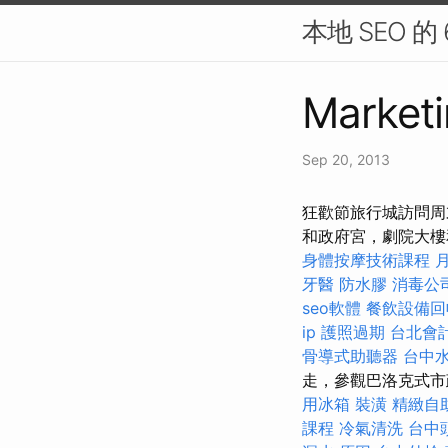
本地 SEO 的
Marketi
Sep 20, 2013
狂歡節旅行城訪問周末狂
和政府宮，劇院大
身體按摩技術課程
牙醫
防水膠
消毒公
seo軟體
餐飲設備回
ip
護照過期
台北會
骨導式助聽器
台中
走，參觀巴洛克式市政
用冰箱
裝潢
精緻自
課程
冷氣清洗
台中