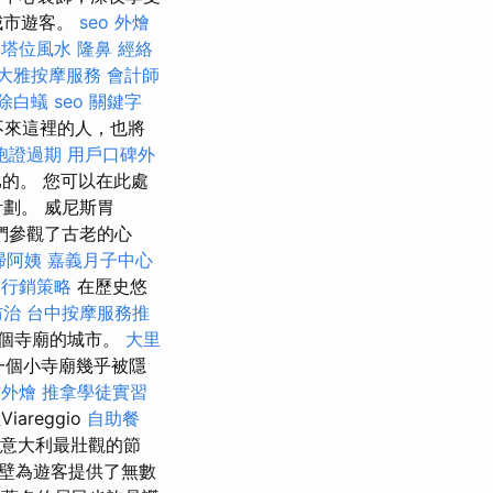
城市遊客。
seo
外燴
塔位風水
隆鼻
經絡
大雅按摩服務
會計師
除白蟻
seo 關鍵字
不來這裡的人，也將
胞證過期
用戶口碑外
的。 您可以在此處
劃。 威尼斯胃
後，我們參觀了古老的心
掃阿姨
嘉義月子中心
路行銷策略
在歷史悠
防治
台中按摩服務推
9個寺廟的城市。
大里
一個小寺廟幾乎被隱
竹外燴
推拿學徒實習
areggio
自助餐
這是意大利最壯觀的節
牆壁為遊客提供了無數