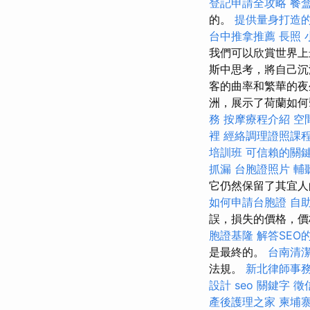
登記申請全攻略
餐
的。
提供量身打造的
台中推拿推薦
長照
我們可以欣賞世界上
斯中思考，將自己沉
客的曲率和繁華的夜生
洲，展示了荷蘭如
務
按摩療程介紹
空
裡
經絡調理證照課
培訓班
可信賴的關
抓漏
台胞證照片
輔
它仍然保留了其宜
如何申請台胞證
自
誤，損失的價格，價
胞證基隆
解答SEO
是最終的。
台南清
法規。
新北律師事
設計
seo 關鍵字
徵
產後護理之家
柬埔