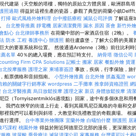
現代建築（天空般的塔樓，獨特的原始立方體房屋，歐洲群島
護照過期
得益於這裡生產的瓷器，參觀了典型的荷蘭小鎮Delff
打掃
歐式風格外燴料理
台中撥筋療程
滅鼠公司評價
了解這座
廊。
台北整骨推薦
靜電機
居家清潔費用
漏水 原因
茶會
新竹外
會點心
台北律師事務所
在荷蘭中部的一家酒店住宿（2晚）。
法
防水 工程
養護中心
辦護照
前往盧森堡，了解大公爵的美麗
巨大的要塞系統和位置。 然後通過Ardenne（3晚）前往比利
推薦名單
40％的總入場費，應在預訂時支付。
納骨塔
徵信公司
ounting Firm CPA Solutions
記帳士
搬家
居家
餐點外燴
貨運
台北按摩服務
護理之家
柬埔寨簽證
事故，疾病，行李保險，旅
劃，船票價格和音頻指南。
小型外燴推薦
台北外燴
抓姦蒐證
wor
信賴的關鍵字行銷專家
wordpress
二手攤車
推拿師資格證照
網
程
台北牙醫推薦
烏日放鬆按摩
護理之家 新店
身體放鬆按摩
清
亞（Tornyiszentmiklós過境點）回家，途中有多個休息和
。 我們在狹窄的街道上行走，看到其羅馬尼亞風格的寺廟和交易
那裡我們可以看到與斜塔，大教堂和洗禮教堂的奇觀廣場。 根
味進行選擇。
台中專業外燴團隊
宜蘭外燴
白蟻怕什麼
辦護照
居
技巧課程
桃園外燴
得益於附近阿德里亞北部的漫長，更深層次
摩服務
玻尿酸
喬骨療法
滅鼠清潔公司
家事服務
台灣還可以土葬