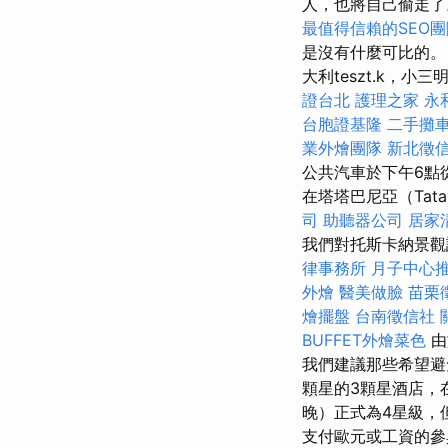
人，也將自己偷走
最值得信賴的SEO團
是沒有什麼可比的。 在
大利teszt.k，小三
證台北
護理之家 永
台胞證基隆
二手攤
業外燴團隊
新北徵
公共汽車於下午6點
在塔塔巴尼亞（Tatab
司
助聽器公司
居家
我們對托斯卡納景觀
律事務所
月子中心
外燴
醫美做臉
苗栗
燴擺盤
台南徵信社
BUFFET外燴菜色
由
我們建議那些希望
顆星的3顆星酒店，
晚）正式為4星級，但
支付歐元或工資的