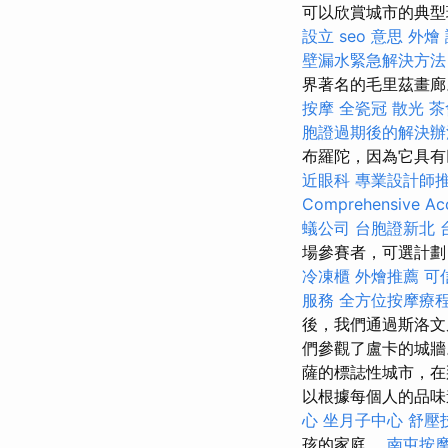
可以欣賞城市的典型
設立
seo 意思
外燴
壁漏水緊急解決方法
界著名的毛里茲畫
按摩
全瓷冠
散光
茶
胞證過期後的解決辦
布羅陀，因為它具有
近眼科
專業設計師
Comprehensive Acc
蟻公司
台胞證新北
場參賽者，可選計
冷凍櫃
外燴推薦
可
服務
全方位按摩療
後，我們通過斯洛文尼
們參觀了盧卡的城牆
薩的標誌性城市，在
以根據每個人的品
心
坐月子中心
舒壓
孩的家庭。
南屯按