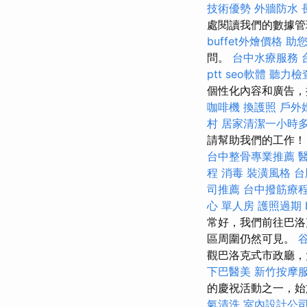
技術優勢
外牆防水
處閱讀我們的數據管
buffet外燴價格
助
問。
台中水療服務
ptt
seo軟體
聽力檢
個性化內容和廣告，
咖啡機
換護照
戶外
村
居家清潔一小時
請幫助我們的工作！
台中整骨專業推薦
程
消毒
裝潢風格
台
司推薦
台中撥筋療
心 單人房
護照過期
常好，我們前往巴
區周圍仍然可見。
谷
觀巴洛克式市政廳，
下巴醫美
新竹按摩
的慶祝活動之一，始
氣清洗
室內設計公