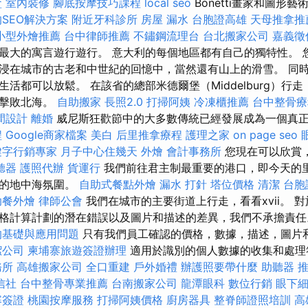
盒
室內裝修
腳底按摩技巧課程
local seo
Bonetti畫家和圖形藝
SEO解決方案
附近牙科診所
房屋 漏水
台胞證高雄
天母推拿推
小型外燴推薦
台中律師推薦
不鏽鋼流理台
台北搬家公司
嘉義徵
最大的寓言遊行遊行。 意大利的每個地區都有自己的獨特性。 
浸在城市的古老和中世紀的回憶中，當然還有山上的滑雪。 同
活都可以放鬆。 在該省的總部米德爾堡（Middelburg）行
何擊敗北海。
自助搬家
長照2.0
打掃阿姨
冷凍櫃推薦
台中整骨
間設計
離婚
威尼斯狂歡節中的大多數傳統已經發展成為一個真
程
Google商家檔案
美白
后里推拿療程
護理之家
on page seo
鍵字行銷專家
月子中心住幾天
外燴
會計事務所
您現在可以欣賞
聽器
護照代辦
貨運行
我們前往君主制最重要的港口，即今天的里耶
人的地中海氛圍。
自助式餐點外燴
漏水 打針
塔位價格
清潔
台胞
助餐外燴
律師公會
我們在城市的主要街道上行走，看看xvii。 
格計算計劃的潛在錯誤以及圖片和描述的差異，我們不承擔責
的基礎與應用問題
只有我們員工確認的價格，數據，描述，圖片
潔公司
柬埔寨旅遊簽證辦理
適用於識別的個人數據的收集和處理
務所
高雄搬家公司
全口重建
戶外婚禮
辦護照要帶什麼
助聽器 
信社
台中整骨專業推薦
台南搬家公司
龍潭眼科
數位行銷
眼下
寨簽證
桃園按摩服務
打掃阿姨價格
廚房器具
整脊師證照培訓
高