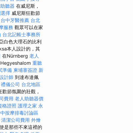
式助聽器
在威尼斯，
利選擇
威尼斯狂歡節
台中牙醫推薦
台北
摩服務
觀眾可以在家
山
台北記帳士事務所
特里亞白色大理石的比利
ksa本人設計的，其
程
在Nürnberg
老人
-Hegyeshalom
重聽
試準備
柬埔寨簽證
新
設計師
到達布達佩
禮儀公司
台北地區
狂歡節氛圍的壯觀，
司費用
老人助聽器價
資格證照
護理之家 永
台中按摩排毒討論區
清潔公司費用
外燴
即使是那些不來這裡的