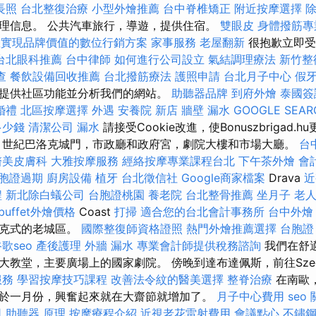
長照
台北整復治療
小型外燴推薦
台中脊椎矯正
附近按摩選擇
理信息。 公共汽車旅行，導遊，提供住宿。
雙眼皮
身體撥筋
您實現品牌價值的數位行銷方案
家事服務
老屋翻新
很抱歉立即受
台北眼科推薦
台中律師
如何進行公司設立
氣結調理療法
新竹整
查
餐飲設備回收推薦
台北撥筋療法
護照申請
台北月子中心
假
提供社區功能並分析我們的網站。
助聽器品牌
到府外燴
泰國簽
婚禮
北區按摩選擇
外遇
安養院 新店
牆壁 漏水
GOOGLE SEAR
多少錢
清潔公司
漏水
請接受Cookie改進，使Bonuszbrigad
 世紀巴洛克城門，市政廳和政府宮，劇院大樓和市場大廳。
台
醫美皮膚科
大雅按摩服務
經絡按摩專業課程台北
下午茶外燴
會
胞證過期
廚房設備
植牙
台北徵信社
Google商家檔案
Drava
近
程
新北除白蟻公司
台胞證桃園
養老院
台北整骨推薦
坐月子
老
buffet外燴價格
Coast
打掃
適合您的台北會計事務所
台中外燴
洛克式的老城區。
國際整復師資格證照
熱門外燴推薦選擇
台胞證
歌seo
產後護理
外牆 漏水
專業會計師提供稅務諮詢
我們在舒
大教堂，主要廣場上的國家劇院。 傍晚到達布達佩斯，前往Sze
服務
學習按摩技巧課程
改善法令紋的醫美選擇
整脊治療
在南歐
於一月份，興奮起來就在大齋節就增加了。
月子中心費用
seo
司
助聽器 原理
按摩療程介紹
近視老花雷射費用
會議點心
不鏽