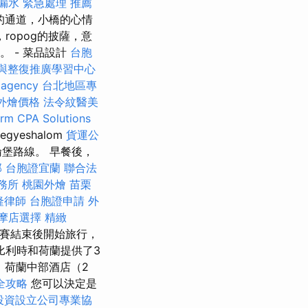
漏水 緊急處理
推薦
的通道，小橋的心情
，ropog的披薩，意
發。 - 菜品設計
台胞
與整復推廣學習中心
 agency
台北地區專
et外燴價格
法令紋醫美
rm CPA Solutions
Hegyeshalom
貨運公
紐倫堡路線。 早餐後，
部
台胞證宜蘭
聯合法
務所
桃園外燴
苗栗
隆律師
台胞證申請
外
摩店選擇
精緻
賽結束後開始旅行，
比利時和荷蘭提供了3
，荷蘭中部酒店（2
全攻略
您可以決定是
投資設立公司專業協