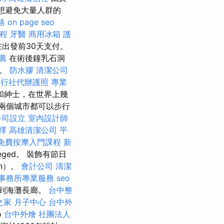
想避免大量人群的
格
on page seo
課程
牙醫
商用冰箱
護
出發前30天支付。
薦
在術後鐘乳石洞
物。
防水膠
清潔公司
旅行社代辦護照
專業
和紳士，在世界上幾
兩個城市都可以步行
公司設立
室內設計師
選擇
高雄清潔公司
平
免費按摩入門課程
新
ged。 裝飾有節日
n）。
會計公司
清潔
事務所專業服務
seo
移到海灘長廊。
台中整
之家 月子中心
台中外
o
台中外燴
社團法人