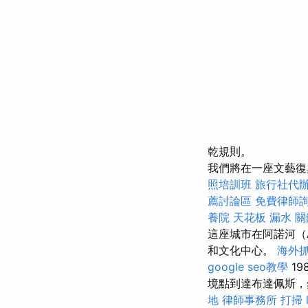
乾規則。
我們將在一座文藝復
照培訓班
旅行社代
薦討論區
免費律師
養院
天花板 漏水
關
這座城市在阿諾河（A
和文化中心。
海外
google seo教學
19
境點到達布達佩斯，
地
律師事務所
打掃