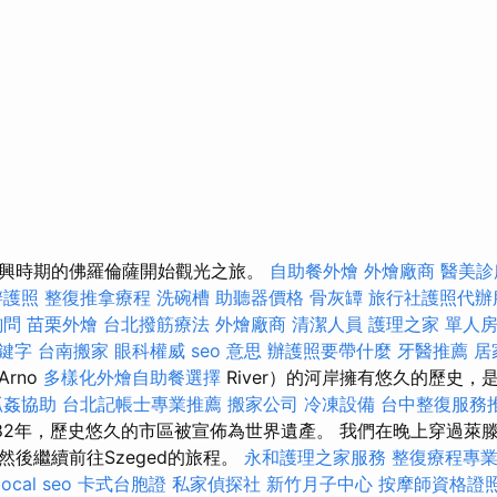
興時期的佛羅倫薩開始觀光之旅。
自助餐外燴
外燴廠商
醫美診
辦護照
整復推拿療程
洗碗槽
助聽器價格
骨灰罈
旅行社護照代辦
詢問
苗栗外燴
台北撥筋療法
外燴廠商
清潔人員
護理之家 單人
鍵字
台南搬家
眼科權威
seo 意思
辦護照要帶什麼
牙醫推薦
居
rno
多樣化外燴自助餐選擇
River）的河岸擁有悠久的歷史
抓姦協助
台北記帳士專業推薦
搬家公司
冷凍設備
台中整復服務
82年，歷史悠久的市區被宣佈為世界遺產。 我們在晚上穿過萊滕耶
然後繼續前往Szeged的旅程。
永和護理之家服務
整復療程專
local seo
卡式台胞證
私家偵探社
新竹月子中心
按摩師資格證