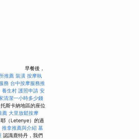
早餐後，
所推薦
裝潢
按摩執
服務
台中按摩服務推
房
養生村
護照申請
安
家清潔一小時多少錢
，是托斯卡納地區的座位
推薦
大里放鬆按摩
（Letenye）的過
業
推拿推薦與介紹
墓
照
認識鹿特丹，我們