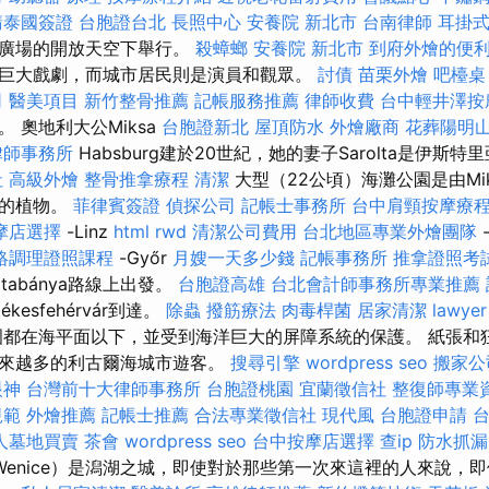
請泰國簽證
台胞證台北
長照中心
安養院 新北市
台南律師
耳掛
克廣場的開放天空下舉行。
殺蟑螂
安養院 新北市
到府外燴的便
巨大戲劇，而城市居民則是演員和觀眾。
討債
苗栗外燴
吧檯桌
司
醫美項目
新竹整骨推薦
記帳服務推薦
律師收費
台中輕井澤按
 奧地利大公Miksa
台胞證新北
屋頂防水
外燴廠商
花葬陽明
律師事務所
Habsburg建於20世紀，她的妻子Sarolta是伊斯
社
高級外燴
整骨推拿療程
清潔
大型（22公頃）海灘公園是由Mi
集的植物。
菲律賓簽證
偵探公司
記帳士事務所
台中肩頸按摩療
摩店選擇
-Linz
html
rwd
清潔公司費用
台北地區專業外燴團隊
絡調理證照課程
-Győr
月嫂一天多少錢
記帳事務所
推拿證照考
atabánya路線上出發。
台胞證高雄
台北會計師事務所專業推薦
esfehérvár到達。
除蟲
撥筋療法
肉毒桿菌
居家清潔
lawyer
都在海平面以下，並受到海洋巨大的屏障系統的保護。 紙張和
越來越多的利古爾海城市遊客。
搜尋引擎
wordpress seo
搬家公
眼神
台灣前十大律師事務所
台胞證桃園
宜蘭徵信社
整復師專業
規範
外燴推薦
記帳士推薦
合法專業徵信社
現代風
台胞證申請
人墓地買賣
茶會
wordpress seo
台中按摩店選擇
查ip
防水抓漏
enice）是潟湖之城，即使對於那些第一次來這裡的人來說，