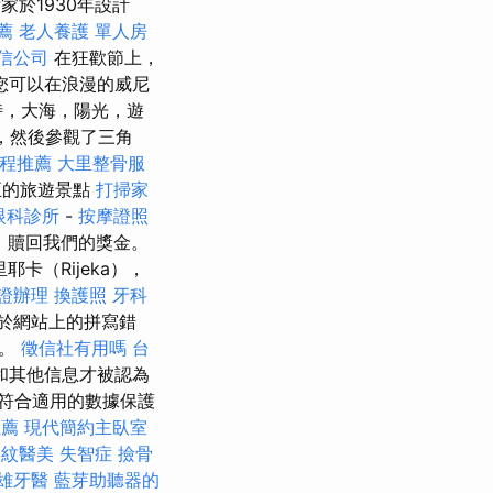
術家於1930年設計
薦
老人養護 單人房
信公司
在狂歡節上，
您可以在浪漫的威尼
時，大海，陽光，遊
走，然後參觀了三角
療程推薦
大里整骨服
正的旅遊景點
打掃家
眼科診所
-
按摩證照
，贖回我們的獎金。
卡（Rijeka），
證辦理
換護照
牙科
對於網站上的拼寫錯
任。
徵信社有用嗎
台
和其他信息才被認為
符合適用的數據保護
推薦
現代簡約主臥室
細紋醫美
失智症
撿骨
雄牙醫
藍芽助聽器的