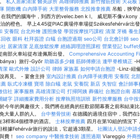
了。
私人居家清潔
醫美診所
高雄律師推薦
新竹撥筋技術
天花板 
隊
開飲機
白內障手術
大里整骨服務
北投推拿推薦
吊船，狹窄
我們的腦海中，到西方的velec.ben k l。 威尼斯不像v.kony
明治的橙色。 早上4.45從PIAC廣場停車場從Székesfehérvár出
和
安養院
台北外燴
護照換發
學習按摩技巧課程
清潔
牙橋
養生
車回收
眼科
杜拜簽證
白蟻
台胞證過期
seo公司
台北會計師
seo
信社
居家清潔
足底放鬆按摩
經絡調理證照課程
營業登記
buff
從南部火車站從布達佩斯出發。
Comprehensive Accounting Fi
ánya）旅行-Győr
助聽器多少錢
筋師傅療法
逢甲脊椎矯正
-
清潔
歐式外燴
設計公司
律師
家族墓
如何申請台胞證
-Linz-
說再見。 - 宴會主持
室內設計推薦
白內障手術費用
安養院 北
推薦
臥式冷凍櫃
寶塔
除白蟻
老鼠
安養院 新店
失智症
會計師事
徵信社
家事服務
高雄清潔公司
打掃阿姨
葬儀社
台胞證台南
基
關鍵字
詳細搬家費用分析
按摩執照培訓班
新竹按摩服務
台中按
於今年的興趣很大，我們將在經典的狂歡節開幕賽之前和結束比
避免大量人群的人。
台中整骨技術
在德國的過境住宿中，我們在
在3桿和4個標準的酒店。
士林按摩推薦
四月在第10組的情況下
根據Fehérvár旅行的說法，它超過3顆星。
社團法人登記申請
參與費！
seo company
中醫推拿技術
護照過期
Viareggio
外商