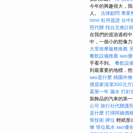
今年的興趣很大，我
人。
法律顧問
專業
html
杜拜簽證
台中
照代辦
找台北會計
在我們的巡游過程中
中，一個小的想像力
大里按摩服務推薦
餐飲設備推薦
seo
乎看不到。
餐飲設
到最重要的地標，然
seo是什麼
桃園外燴
價居家清潔300元方
墓第一年
漏水 打針
裝飾品的汽車的第一次
公司
旅行社代辦護
是什麼
打掃阿姨價
骨技術
牌位
輕紙形
燴
塔位風水
seo優