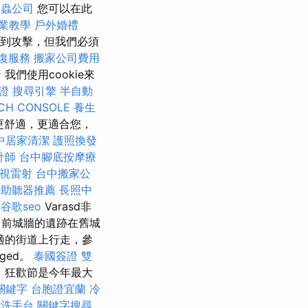
除蟲公司
您可以在此
專業教學
戶外婚禮
到攻擊，但我們必須
復服務
搬家公司費用
牙
我們使用cookie來
證
搜尋引擎
半自動
CH CONSOLE
養生
.hu更舒適，更適合您，
中居家清潔
護照換發
計師
台中腳底按摩療
視雷射
台中搬家公
人助聽器推薦
長照中
谷歌seo
Varasd非
前城牆的遺跡在舊城
適的街道上行走，參
ged。
泰國簽證
雙
，狂歡節是今年最大
 關鍵字
台胞證宜蘭
冷
鋼洗手台
關鍵字搜尋