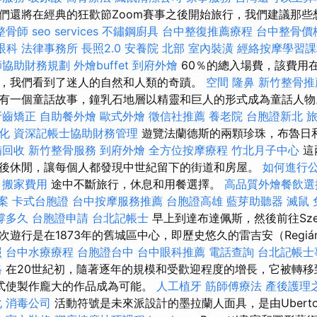
們還將在經典的狂歡節Zoom賽事之後開始旅行，我們建議那些
整骨師
seo services
不鏽鋼廚具
台中整復推薦療程
台中整骨價
眼科
法律事務所
長照2.0
安養院 北部
室內裝潢
經絡按摩學習
師協助財務規劃
外燴buffet
到府外燴
60％的總入場費，該費用在
，我們看到了迷人的自然和人類的奇蹟。
空間
隆鼻
新竹整骨推
有一個童話故事，鐘乳石地層以精靈和巨人的形式成為童話人
牙齒矯正
自助餐外燴
歐式外燴
徵信社推薦
養老院
台胞證新北
優化
資深記帳士協助財務管理
遊覽法蘭德斯的兩顆珍珠，布魯日
備回收
新竹整骨服務
到府外燴
全方位按摩療程
竹北月子中心
這
後休閒，讓每個人都發現中世紀留下的街道和房屋。
如何進行
搬家費用
途中不斷旅行，休息和用餐選擇。
高品質外燴餐飲
案
卡式台胞證
台中按摩服務推薦
台胞證高雄
藍芽助聽器
滅鼠
撐多久
台胞證申請
台北記帳士
早上到達布達佩斯，然後前往Sze
遊行是在1873年的舊城區中心，即歷史悠久的雷吉安（Regiá
照
台中水療療程
台胞證台中
台中眼科推薦
電話查詢
台北記帳士
格
在20世紀初，隨著逐年的規模和受歡迎程度的增長，它被轉
式使製作龐大的作品成為可能。
人工植牙
筋師傅療法
產後護理
化
消毒公司
活動符號是未來派設計的墨拉蘭人面具，是由Ubert