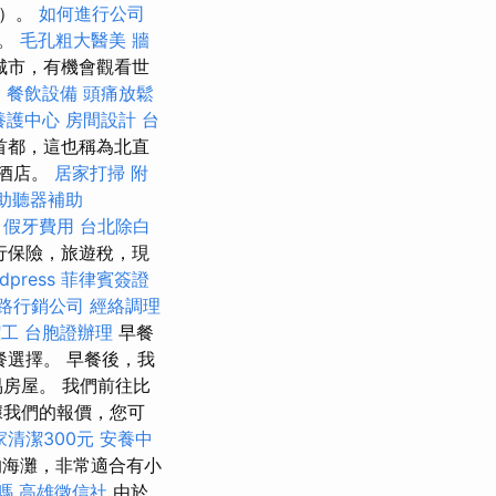
塔）。
如何進行公司
t。
毛孔粗大醫美
牆
城市，有機會觀看世
燴
餐飲設備
頭痛放鬆
養護中心
房間設計
台
首都，這也稱為北直
時酒店。
居家打掃
附
助聽器補助
假牙費用
台北除白
行保險，旅遊稅，現
dpress
菲律賓簽證
路行銷公司
經絡調理
潔工
台胞證辦理
早餐
用餐選擇。 早餐後，我
房屋。 我們前往比
據我們的報價，您可
家清潔300元
安養中
的海灘，非常適合有小
嗎
高雄徵信社
由於