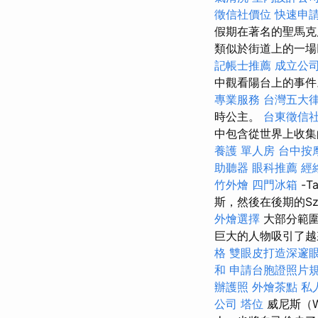
徵信社價位
快速申
假期在著名的聖馬
類似於街道上的一場
記帳士推薦
成立公
中觀看陽台上的事件。
專業服務
台灣五大
時公主。
台東徵信
中包含從世界上收
養護 單人房
台中按
助聽器
眼科推薦
經
竹外燴
四門冰箱
-T
斯，然後在後期的Szék
外燴選擇
大部分範圍
巨大的人物吸引了
格
雙眼皮打造深邃
和
申請台胞證照片
辦護照
外燴茶點
私
公司
塔位
威尼斯（W