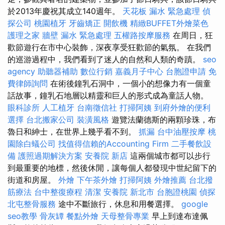
於2013年慶祝其成立140週年。
天花板 漏水 緊急處理
偵
探公司
桃園植牙
牙齒矯正
開飲機
精緻BUFFET外燴菜色
護理之家
牆壁 漏水 緊急處理
五權路按摩服務
在周日，狂
歡節遊行在市中心裝飾，深夜享受狂歡節的氣氛。 在我們
的巡游過程中，我們看到了迷人的自然和人類的奇蹟。
seo
agency
助聽器補助
數位行銷
嘉義月子中心
台胞證申請
免
費律師詢問
在術後鐘乳石洞中，一個小的想像力有一個童
話故事，鐘乳石地層以精靈和巨人的形式成為童話人物。
眼科診所
人工植牙
台南徵信社
打掃阿姨
到府外燴的便利
選擇
台北搬家公司
裝潢風格
遊覽法蘭德斯的兩顆珍珠，布
魯日和紳士，在世界上幾乎看不到。
抓漏
台中油壓按摩
桃
園除白蟻公司
找值得信賴的Accounting Firm
二手餐飲設
備
護照過期解決方案
安養院 新店
這兩個城市都可以步行
到最重要的地標，然後休閒，讓每個人都發現中世紀留下的
街道和房屋。
外燴
下午茶外燴
打掃阿姨
外燴推薦
台北撥
筋療法
台中整復療程
清潔
安養院 新北市
台胞證桃園
偵探
北屯整骨服務
途中不斷旅行，休息和用餐選擇。
google
seo教學
骨灰罈
餐點外燴
天母整骨專業
早上到達布達佩