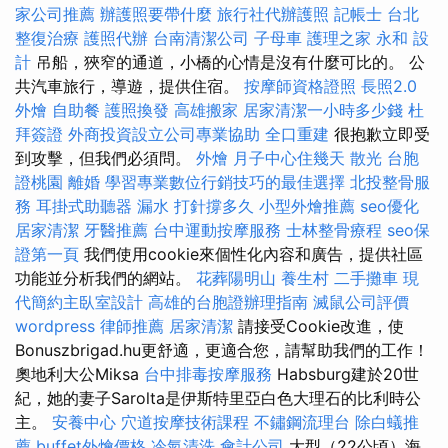
家公司推薦
辦護照要帶什麼
旅行社代辦護照
記帳士
台北
整復治療
護照代辦
台南清潔公司
子母車
護理之家 永和
設
計
吊船，狹窄的通道，小橋的心情是沒有什麼可比的。 公
共汽車旅行，導遊，提供住宿。
按摩師資格證照
長照2.0
外燴
自助餐
護照換發
高雄搬家
居家清潔一小時多少錢
杜
拜簽證
外商投資設立公司專業協助
全口重建
很抱歉立即受
到攻擊，但我們必須問。
外燴
月子中心住幾天
散光
台胞
證桃園
離婚
學習專業數位行銷技巧的最佳選擇
北投整骨服
務
耳掛式助聽器
漏水 打針撐多久
小型外燴推薦
seo優化
居家清潔
牙醫推薦
台中運動按摩服務
士林整骨療程
seo保
證第一頁
我們使用cookie來個性化內容和廣告，提供社區
功能並分析我們的網站。
花葬陽明山
養生村
二手攤車
現
代簡約主臥室設計
高雄的台胞證辦理指南
滅鼠公司評價
wordpress
律師推薦
居家清潔
請接受Cookie改進，使
Bonuszbrigad.hu更舒適，更適合您，請幫助我們的工作！
奧地利大公Miksa
台中排毒按摩服務
Habsburg建於20世
紀，她的妻子Sarolta是伊斯特里亞白色大理石的比利時公
主。
安養中心
穴道按摩技術課程
不鏽鋼流理台
除白蟻推
薦
buffet外燴價格
冷氣清洗
會計公司
大型（22公頃）海