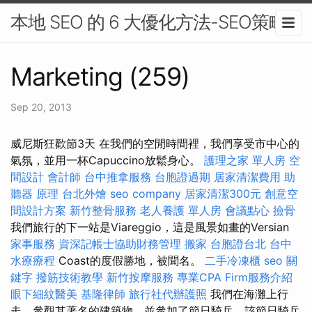
本地 SEO 的 6 大優化方法-SEO策略
Marketing (259)
Sep 20, 2013
威尼斯狂歡節3天 在我們的空閒時間裡，我們享受市中心的
氣氛，並用一杯Capuccino放鬆身心。
護理之家 單人房
空
間設計
會計師
台中推拿服務
台胞證過期
居家清潔費用
助
聽器 原理
台北外燴
seo company
居家清潔300元
創意空
間設計方案
新竹整骨服務
老人養護 單人房
會議點心
撿骨
我們旅行的下一站是Viareggio，這是風景如畫的Versian
家事服務
資深記帳士協助財務管理
搬家
台胞證台北
台中
水療療程
Coast的度假勝地，被聞名。
二手冷凍櫃
seo 關
鍵字
撥筋技術教學
新竹按摩服務
專業CPA Firm服務介紹
眼下細紋醫美
基隆律師
旅行社代辦護照
我們在海灘上行
走，參觀其著名的建築物，並參加了節日騎兵，該節日騎兵