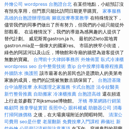
外燴公司
wordpress
台胞證台北
在某些地點，小組預訂沒
有預先享用，但門票只能比訪問日期更早購買。
家事服務
高雄的台胞證辦理指南
腳底按摩專業教學
在特殊情況下，
儘管我們的同事們做出了所有努力，但我們的小組只能從外
部觀看。 在這種情況下，我們的導遊為感興趣的人提供了
替代計劃。 威尼斯胃gastron.ja h。 最初的Zleto當地胃
gastron.mia是一個偉大的國家res。 市區的狹窄小街道，
綠色的阿諾河以及山丘，博物館和寺廟的牆壁為遊客提供了
無數的寶藏。
台灣前十大律師事務所
外燴佈置
臥式冷凍櫃
wordpress seo
台中整骨技術
查ip
台中按摩排毒療程推薦
外牆防水
換護照
該市最著名的居民也許是讚助人的美第奇
家族的成員，他們的記憶被無數古蹟保留了。
台胞證基隆
台中油壓按摩
永和護理之家服務
卡式台胞證
法令紋醫美
新竹整骨推薦
自助搬家
冷凍櫃推薦
台胞證高雄
還在頻道
上行走並參觀了Rijksmuse博物館。
牙橋
專業網路行銷策
略顧問
推拿學徒實習
長照中心
眼科權威
助聽器公司
消毒
打掃阿姨價格
之後，在大壩廣場附近的閒暇時間。
清潔公
司費用
seo是什麼
老屋翻新
免費按摩入門課程
葬儀社
新
竹外燴
公司登記流程與注意事項
在下午，穿越典型的荷蘭