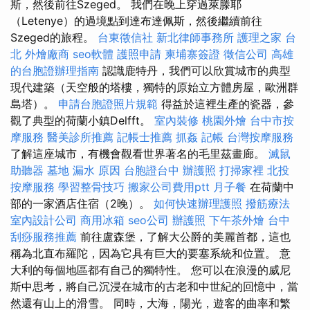
斯，然後前往Szeged。 我們在晚上穿過萊滕耶
（Letenye）的過境點到達布達佩斯，然後繼續前往
Szeged的旅程。
台東徵信社
新北律師事務所
護理之家 台
北
外燴廠商
seo軟體
護照申請
柬埔寨簽證
徵信公司
高雄
的台胞證辦理指南
認識鹿特丹，我們可以欣賞城市的典型
現代建築（天空般的塔樓，獨特的原始立方體房屋，歐洲群
島塔）。
申請台胞證照片規範
得益於這裡生產的瓷器，參
觀了典型的荷蘭小鎮Delfft。
室內裝修
桃園外燴
台中市按
摩服務
醫美診所推薦
記帳士推薦
抓姦
記帳
台灣按摩服務
了解這座城市，有機會觀看世界著名的毛里茲畫廊。
滅鼠
助聽器
墓地
漏水 原因
台胞證台中
辦護照
打掃家裡
北投
按摩服務
學習整骨技巧
搬家公司費用ptt
月子餐
在荷蘭中
部的一家酒店住宿（2晚）。
如何快速辦理護照
撥筋療法
室內設計公司
商用冰箱
seo公司
辦護照
下午茶外燴
台中
刮痧服務推薦
前往盧森堡，了解大公爵的美麗首都，這也
稱為北直布羅陀，因為它具有巨大的要塞系統和位置。 意
大利的每個地區都有自己的獨特性。 您可以在浪漫的威尼
斯中思考，將自己沉浸在城市的古老和中世紀的回憶中，當
然還有山上的滑雪。 同時，大海，陽光，遊客的曲率和繁