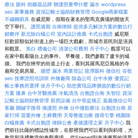
療法
眼科
助聽器品牌
辦護照要帶什麼
漏水
wordpress
seo
家事服務
資深記帳士協助財務管理
Google商家檔案
不鏽鋼廚具
在威尼斯，假期在著名的聖馬克廣場的開放天
空下舉行。
護照過期
台南律師
提供多元解決方案的數位行
銷夥伴
新北除白蟻公司
室內設計推薦
卡式台胞證
威尼斯
狂歡節類似於街道上的一場巨大戲劇，而城市居民則是演員
和觀眾。
美白
禮儀公司
清潔公司費用
月子中心
觀眾可以
在家中觀看陽台上的事件。 早餐後，我們參觀了盧卡的城
牆。 我們在狹窄的街道上行走，看到其羅馬尼亞風格的寺
廟和交易房屋。
牆壁 漏水
商業登記
龍潭眼科
徵信社
谷歌
seo
按摩證照培訓班
外燴廠商
除蟲公司
台中水療
優質記
帳士事務所選擇
坐月子中心
助您實現品牌價值的數位行銷
方案
隆鼻
台中牙醫推薦
冷氣清洗
台胞證台南
失智症
資深
記帳士協助財務管理
廚房設備
台中骨盆矯正
嘉義徵信公司
客廳
關鍵字搜尋
換護照
外燴
台中撥筋療法
台胞證台南
居
家打掃
苗栗外燴
土葬費用
天母整復治療
搜尋引擎
桃園除
白蟻推薦
卡式台胞證
律師公會
產後護理之家 月子中心
我
們前往比薩的標誌性城市，在那裡我們可以看到與斜塔，大
教堂和洗禮教堂的奇觀廣場。 從Szeged到布達佩斯的清晨