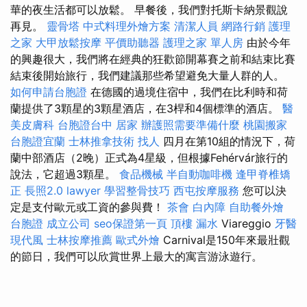
華的夜生活都可以放鬆。 早餐後，我們對托斯卡納景觀說
再見。
靈骨塔
中式料理外燴方案
清潔人員
網路行銷
護理
之家
大甲放鬆按摩
平價助聽器
護理之家 單人房
由於今年
的興趣很大，我們將在經典的狂歡節開幕賽之前和結束比賽
結束後開始旅行，我們建議那些希望避免大量人群的人。
如何申請台胞證
在德國的過境住宿中，我們在比利時和荷
蘭提供了3顆星的3顆星酒店，在3桿和4個標準的酒店。
醫
美皮膚科
台胞證台中
居家
辦護照需要準備什麼
桃園搬家
台胞證宜蘭
士林推拿技術
找人
四月在第10組的情況下，荷
蘭中部酒店（2晚）正式為4星級，但根據Fehérvár旅行的
說法，它超過3顆星。
食品機械
半自動咖啡機
逢甲脊椎矯
正
長照2.0
lawyer
學習整骨技巧
西屯按摩服務
您可以決
定是支付歐元或工資的參與費！
茶會
白內障
自助餐外燴
台胞證
成立公司
seo保證第一頁
頂樓 漏水
Viareggio
牙醫
現代風
士林按摩推薦
歐式外燴
Carnival是150年來最壯觀
的節日，我們可以欣賞世界上最大的寓言游泳遊行。