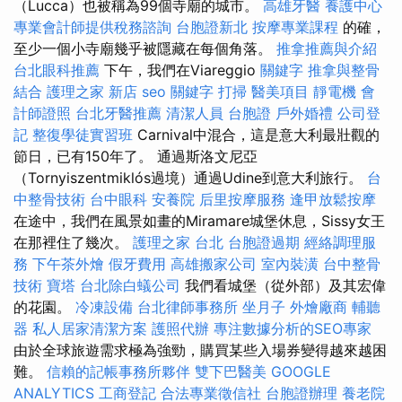
（Lucca）也被稱為99個寺廟的城市。
高雄牙醫
養護中心
專業會計師提供稅務諮詢
台胞證新北
按摩專業課程
的確，
至少一個小寺廟幾乎被隱藏在每個角落。
推拿推薦與介紹
台北眼科推薦
下午，我們在Viareggio
關鍵字
推拿與整骨
結合
護理之家 新店
seo 關鍵字
打掃
醫美項目
靜電機
會
計師證照
台北牙醫推薦
清潔人員
台胞證
戶外婚禮
公司登
記
整復學徒實習班
Carnival中混合，這是意大利最壯觀的
節日，已有150年了。 通過斯洛文尼亞
（Tornyiszentmiklós過境）通過Udine到意大利旅行。
台
中整骨技術
台中眼科
安養院
后里按摩服務
逢甲放鬆按摩
在途中，我們在風景如畫的Miramare城堡休息，Sissy女王
在那裡住了幾次。
護理之家 台北
台胞證過期
經絡調理服
務
下午茶外燴
假牙費用
高雄搬家公司
室內裝潢
台中整骨
技術
寶塔
台北除白蟻公司
我們看城堡（從外部）及其宏偉
的花園。
冷凍設備
台北律師事務所
坐月子
外燴廠商
輔聽
器
私人居家清潔方案
護照代辦
專注數據分析的SEO專家
由於全球旅遊需求極為強勁，購買某些入場券變得越來越困
難。
信賴的記帳事務所夥伴
雙下巴醫美
GOOGLE
ANALYTICS
工商登記
合法專業徵信社
台胞證辦理
養老院