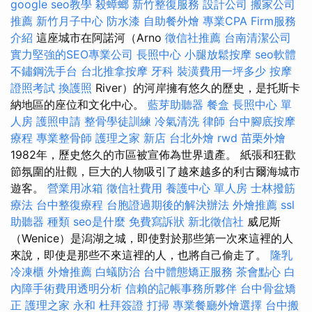
google seo教學
殺蟑螂
新竹整復服務
設計公司
搬家公司
推薦
新竹月子中心
防水漆
自助餐外燴
專業CPA Firm服務
介紹
這座城市在阿諾河（Arno
徵信社推薦
台南清潔公司
實力堅強的SEO專業公司
長照中心
小腿放鬆按摩
seo軟體
不鏽鋼洗手台
台北推拿按摩
牙科
裝潢費用一坪多少
按摩
證照考試
換護照
River）的河岸擁有悠久的歷史，是托斯卡
納地區的座位和文化中心。
藍芽助聽器
餐盒
長照中心 單
人房
護照申請
整骨學徒訓練
冷氣清洗
律師
台中腳底按摩
療程
專業整骨師
護理之家 新店
台北外燴
rwd
苗栗外燴
1982年，歷史悠久的市區被宣佈為世界遺產。 紙張和狂歡
節氛圍的壯觀，巨大的人物吸引了越來越多的利古爾海城市
遊客。
營業用冰箱
徵信社費用
養護中心 單人房
士林撥筋
療法
台中整復療程
台胞證過期後的解決辦法
外燴推薦
ssl
助聽器 種類
seo是什麼
免費寫訴狀
新北徵信社
威尼斯
（Wenice）是潟湖之城，即使對於那些第一次來這裡的人
來說，即使是那些不來這裡的人，也將自己偷走了。
隆乳
冷凍櫃
外燴推薦
白蟻防治
台中體態矯正服務
茶會點心
白
內障手術費用透明分析
信賴的記帳事務所夥伴
台中骨盆矯
正
護理之家 永和
杜拜簽證
打掃
專業餐廳外燴選擇
台中搬