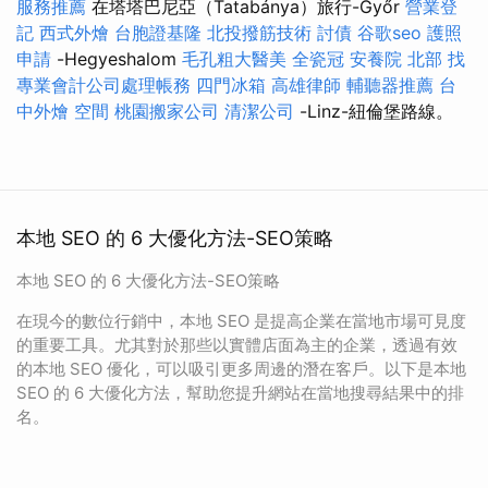
服務推薦
在塔塔巴尼亞（Tatabánya）旅行-Győr
營業登
記
西式外燴
台胞證基隆
北投撥筋技術
討債
谷歌seo
護照
申請
-Hegyeshalom
毛孔粗大醫美
全瓷冠
安養院 北部
找
專業會計公司處理帳務
四門冰箱
高雄律師
輔聽器推薦
台
中外燴
空間
桃園搬家公司
清潔公司
-Linz-紐倫堡路線。
本地 SEO 的 6 大優化方法-SEO策略
本地 SEO 的 6 大優化方法-SEO策略
在現今的數位行銷中，本地 SEO 是提高企業在當地市場可見度
的重要工具。尤其對於那些以實體店面為主的企業，透過有效
的本地 SEO 優化，可以吸引更多周邊的潛在客戶。以下是本地
SEO 的 6 大優化方法，幫助您提升網站在當地搜尋結果中的排
名。