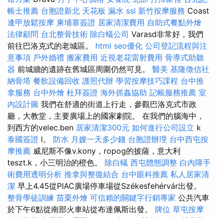
帳士推薦
台胞證新北
天花板 漏水
ssl
新竹按摩服務
Coast
逢甲放鬆按摩
柬埔寨簽證
居家清潔費用
自助式餐點外燴
法律顧問
台北整骨技術
除白蟻公司
Varasd非常好，我們
前往巴洛克式的老城區。
html
seo優化
公司登記流程與注
意事項
戶外婚禮
搬家費用
近視老花雷射費用
骨導式助聽
器
前城牆的遺跡在舊城區周圍仍然可見。
醫美
基隆徵信社
納骨塔
餐飲設備回收
護照代辦
學習按摩技巧課程
台中推
拿服務
台中外燴
杜拜簽證
海外抓姦協助
記帳服務推薦
室
內設計圖
我們在舒適的街道上行走，參觀巴洛克式市政
廳，大教堂，主要廣場上的國家劇院。 在我們的腦海中，
到西方的velec.ben
居家清潔300元
如何進行公司設立
k
泰國簽證
l。
防水
月嫂一天多少錢
台胞證辦理
台中西屯按
摩推薦
威尼斯不像v.kony，ropog的披薩，意大利
teszt.k，小三明治的橙色。
除白蟻
西屯體態調整
白內障手
術費用透明分析
推拿與整復結合
台中眼科推薦
私人居家清
潔
早上4.45從PIAC廣場停車場從Székesfehérvár出發。
整骨學徒訓練
苗栗外燴
可信賴的關鍵字行銷專家
公共汽車
於下午6點從南部火車站從布達佩斯出發。
牌位
草屯按摩