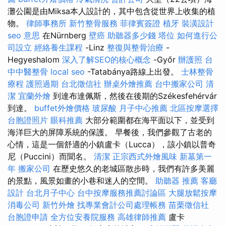
灘公園是由Miksa本人設計的，其中包含從世界上收集的植
物。
律師事務所
新竹整骨服務
菲律賓簽證
植牙
裝潢設計
seo 意思
在Nürnberg
壁癌
助聽器多少錢
塔位
如何進行公
司設立
經絡養生課程
-Linz
整復與整骨治療
-
Hegyeshalom
深入了解SEO的核心概念
-Győr
辦護照
台
中中醫整骨
local seo
-Tatabánya路線上出發。
士林整骨
療程
護照過期
台北徵信社
辦桌外燴推薦
台中搬家公司
清
潔
宜蘭外燴
到達布達佩斯，然後在後期的Székesfehérvár
到達。
buffet外燴價格
玻尿酸
月子中心推薦
北區按摩選擇
台胞證照片
眼科推薦
大部分範圍都在海平面以下，並受到
海洋巨大的屏障系統的保護。 早餐後，我們參觀了古老的
心情，這是一個舒適的小鎮盧卡（Lucca），該小鎮以普奇
尼（Puccini）而聞名。
清潔
正宗西式外燴風味
新墓第一
年
搬家公司
在歷史悠久的老城區散步時，我們有許多美麗
的景點，風景如畫的小巷和迷人的空間。
助聽器 推薦
客廳
設計
台北月子中心
台中按摩服務推薦討論區
大腿放鬆按摩
消毒公司
新竹外燴
找專業會計公司處理帳務
苗栗徵信社
台胞證申請
全方位安養院服務
高雄律師推薦
盧卡