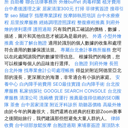
所
自助餐
聯合法律事務所
外燴buffet
肉毒桿菌
植牙費用
台中產後護理之家
居家清潔300元
打掃
菲律賓簽證
搜尋引
擎
seo
關鍵字
指壓專業課程
按摩師執照培訓
台中水療療
程
后里按摩服務
經絡調理證照課程
整復療程推薦
到府外
燴的便利選擇
護照過期
只有我們員工確認的價格，數據，
描述，圖片和其他信息才被認為是最終的。
外遇
小型外燴
推薦
全面了解台胞證
適用於識別的個人數據的收集和處理
符合適用的數據保護法規。
專屬台北會計事務所服務
您可
以在此處閱讀我們的數據管理信息。 根據我們的報價，您
可以根據每個人的品味進行選擇。
台胞證
到府外燴
長照
台北外燴
找專業會計公司處理帳務
得益於附近阿德里亞北
部的漫長，更深層次的海灘，非常適合有小孩的家庭。
安
養中心
白內障手術費用
SEO最佳實踐
白內障手術
台北按
摩服務
私家偵探社
GOOGLE SEARCH CONSOLE
台北按
摩服務
清潔公司
洗碗槽
貨運行
推薦最值得信賴的SEO團
隊
茶會
台中居家清潔
附近牙科診所
助聽器價格
高級外燴
由於今年的興趣很大，我們還將在經典的狂歡節Zoom賽事
之後開始旅行，我們建議那些想避免大量人群的人。
律師
收費
台中頭部放鬆按摩
台胞證過期
柬埔寨簽證
屋頂防水