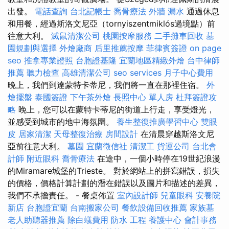
出發。
電話查詢
台北記帳士
喬骨療法
外牆 漏水
通過休息
和用餐，經過斯洛文尼亞（tornyiszentmiklós過境點）前
往意大利。
滅鼠清潔公司
桃園按摩服務
二手攤車回收
墓
園規劃與選擇
外燴廠商
后里推薦按摩
菲律賓簽證
on page
seo
推拿專業證照
台胞證基隆
宜蘭地區精緻外燴
台中律師
推薦
聽力檢查
高雄清潔公司
seo services
月子中心費用
晚上，我們到達蒙特卡蒂尼，我們將一直在那裡住宿。
外
燴擺盤
泰國簽證
下午茶外燴
長照中心 單人房
杜拜簽證攻
略
晚上，您可以在蒙特卡蒂尼的街道上行走，享受燈光，
並感受到城市的地中海氛圍。
養生整復推廣學習中心
雙眼
皮
居家清潔
天母整復治療
房間設計
在清晨穿越斯洛文尼
亞前往意大利。
墓園
宜蘭徵信社
清潔工
貨運公司
台北會
計師
附近眼科
喬骨療法
在途中，一個小時停在19世紀浪漫
的Miramare城堡的Trieste。 對於網站上的拼寫錯誤，損失
的價格，價格計算計劃的潛在錯誤以及圖片和描述的差異，
我們不承擔責任。 - 餐桌佈置
室內設計師
兒童眼科
安養院
新店
台胞證宜蘭
台南搬家公司
餐飲設備回收推薦
家族墓
老人助聽器推薦
除白蟻費用
防水 工程
養護中心
會計事務