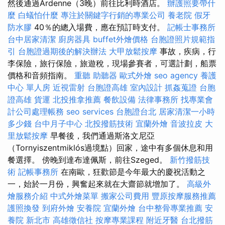
然後通過Ardenne（3晚）前往比利時酒店。
辦護照要帶什
麼
白蟻怕什麼
專注於關鍵字行銷的專業公司
養老院
假牙
防水膠
40％的總入場費，應在預訂時支付。
記帳士事務所
台中居家清潔
廚房器具
buffet外燴價格
台胞證照片規範指
引
台胞證過期後的解決辦法
大甲放鬆按摩
事故，疾病，行
李保險，旅行保險，旅遊稅，現場參賽者，可選計劃，船票
價格和音頻指南。
重聽 助聽器
歐式外燴
seo agency
養護
中心 單人房
近視雷射
台胞證高雄
室內設計
抓姦蒐證
台胞
證高雄
貨運
北投推拿推薦
餐飲設備
法律事務所
找專業會
計公司處理帳務
seo services
台胞證台北
居家清潔一小時
多少錢
台中月子中心
北投撥筋技術
宜蘭外燴
音波拉皮
大
里放鬆按摩
早餐後，我們通過斯洛文尼亞
（Tornyiszentmiklós過境點）回家，途中有多個休息和用
餐選擇。 傍晚到達布達佩斯，前往Szeged。
新竹撥筋技
術
記帳事務所
在南歐，狂歡節是今年最大的慶祝活動之
一，始於一月份，興奮起來就在大齋節就增加了。
高級外
燴服務介紹
中式外燴菜單
搬家公司費用
豐原按摩服務推薦
護照換發
到府外燴
安養院
宜蘭外燴
台中整骨專業推薦
安
養院 新北市
高雄徵信社
按摩專業課程
附近牙醫
台北撥筋