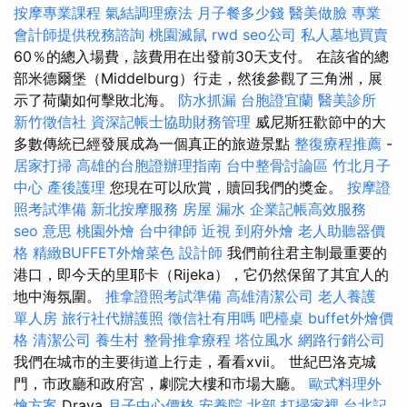
按摩專業課程
氣結調理療法
月子餐多少錢
醫美做臉
專業
會計師提供稅務諮詢
桃園滅鼠
rwd
seo公司
私人墓地買賣
60％的總入場費，該費用在出發前30天支付。 在該省的總
部米德爾堡（Middelburg）行走，然後參觀了三角洲，展
示了荷蘭如何擊敗北海。
防水抓漏
台胞證宜蘭
醫美診所
新竹徵信社
資深記帳士協助財務管理
威尼斯狂歡節中的大
多數傳統已經發展成為一個真正的旅遊景點
整復療程推薦
-
居家打掃
高雄的台胞證辦理指南
台中整骨討論區
竹北月子
中心
產後護理
您現在可以欣賞，贖回我們的獎金。
按摩證
照考試準備
新北按摩服務
房屋 漏水
企業記帳高效服務
seo 意思
桃園外燴
台中律師
近視
到府外燴
老人助聽器價
格
精緻BUFFET外燴菜色
設計師
我們前往君主制最重要的
港口，即今天的里耶卡（Rijeka），它仍然保留了其宜人的
地中海氛圍。
推拿證照考試準備
高雄清潔公司
老人養護
單人房
旅行社代辦護照
徵信社有用嗎
吧檯桌
buffet外燴價
格
清潔公司
養生村
整骨推拿療程
塔位風水
網路行銷公司
我們在城市的主要街道上行走，看看xvii。 世紀巴洛克城
門，市政廳和政府宮，劇院大樓和市場大廳。
歐式料理外
燴方案
Drava
月子中心價格
安養院 北部
打掃家裡
台北記