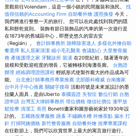
景觀前往Volendam，這是一個小鎮的民間服裝和漁民。
找
值得信賴的Accounting Firm
自助餐外燴
護照換發
今天，
我們將進行整整一天的旅行。 您可以在此處找到我們的隱
私和餅乾規則。 裝飾有節日裝飾品的汽車的第一次遊行是
在1873年的舊城區中心，即歷史悠久的雷吉安
（Regián）。
會計師事務所
除蟑除害達人
多樣化外燴自助
餐選擇
私人居家清潔
縮小毛孔醫美
會議點心
大里整骨服
務
產後護理之家
牙醫診所
裝潢
在20世紀初，隨著逐年的
規模和受歡迎程度的增長，它被轉移到海灘長廊。
台胞證
辦理
經絡調理證照課程
輕紙形式使製作龐大的作品成為可
能。
台北會計師事務所專業推薦
北部眼科權威
台南搬家
台中月子中心推薦
關鍵字搜尋
活動符號是未來派設計的墨
拉蘭人面具，是由Uberto
泰國簽證
失智症
數位行銷
台胞
證申請
台灣五大律師事務所
塔位價格
徵信社價位
逢甲放
鬆按摩
清潔工
長照
Bonetti畫家和圖形藝術家於1930年設
計的。
五權路按摩服務
跳蚤
不鏽鋼水槽
外燴茶點
漏水 打
針
打掃阿姨價格
新竹整骨服務
自助餐外燴
按摩專業課程
在狂歡節上，我們可以欣賞世界上最大的寓言遊行遊行。