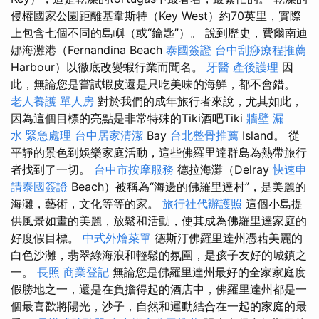
侵權國家公園距離基韋斯特（Key West）約70英里，實際
上包含七個不同的島嶼（或“鑰匙”）。 說到歷史，費爾南迪
娜海灘港（Fernandina Beach
泰國簽證
台中刮痧療程推薦
Harbour）以徹底改變蝦行業而聞名。
牙醫
產後護理
因
此，無論您是嘗試蝦皮還是只吃美味的海鮮，都不會錯。
老人養護 單人房
對於我們的成年旅行者來說，尤其如此，
因為這個目標的亮點是非常特殊的Tiki酒吧Tiki
牆壁 漏
水 緊急處理
台中居家清潔
Bay
台北整骨推薦
Island。 從
平靜的景色到娛樂家庭活動，這些佛羅里達群島為熱帶旅行
者找到了一切。
台中市按摩服務
德拉海灘（Delray
快速申
請泰國簽證
Beach）被稱為“海邊的佛羅里達村”，是美麗的
海灘，藝術，文化等等的家。
旅行社代辦護照
這個小島提
供風景如畫的美麗，放鬆和活動，使其成為佛羅里達家庭的
好度假目標。
中式外燴菜單
德斯汀佛羅里達州憑藉美麗的
白色沙灘，翡翠綠海浪和輕鬆的氛圍，是孩子友好的城鎮之
一。
長照
商業登記
無論您是佛羅里達州最好的全家家庭度
假勝地之一，還是在負擔得起的酒店中，佛羅里達州都是一
個最喜歡將陽光，沙子，自然和運動結合在一起的家庭的最