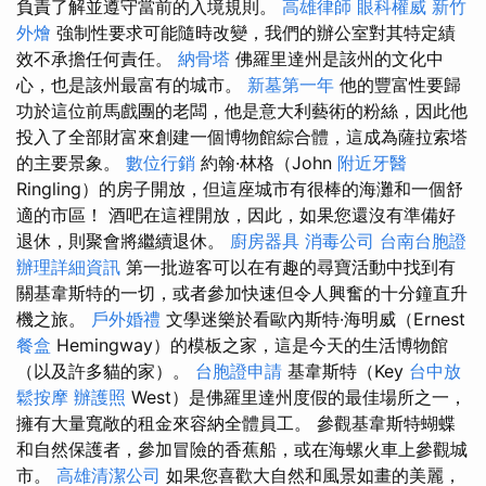
負責了解並遵守當前的入境規則。
高雄律師
眼科權威
新竹
外燴
強制性要求可能隨時改變，我們的辦公室對其特定績
效不承擔任何責任。
納骨塔
佛羅里達州是該州的文化中
心，也是該州最富有的城市。
新墓第一年
他的豐富性要歸
功於這位前馬戲團的老闆，他是意大利藝術的粉絲，因此他
投入了全部財富來創建一個博物館綜合體，這成為薩拉索塔
的主要景象。
數位行銷
約翰·林格（John
附近牙醫
Ringling）的房子開放，但這座城市有很棒的海灘和一個舒
適的市區！ 酒吧在這裡開放，因此，如果您還沒有準備好
退休，則聚會將繼續退休。
廚房器具
消毒公司
台南台胞證
辦理詳細資訊
第一批遊客可以在有趣的尋寶活動中找到有
關基韋斯特的一切，或者參加快速但令人興奮的十分鐘直升
機之旅。
戶外婚禮
文學迷樂於看歐內斯特·海明威（Ernest
餐盒
Hemingway）的模板之家，這是今天的生活博物館
（以及許多貓的家）。
台胞證申請
基韋斯特（Key
台中放
鬆按摩
辦護照
West）是佛羅里達州度假的最佳場所之一，
擁有大量寬敞的租金來容納全體員工。 參觀基韋斯特蝴蝶
和自然保護者，參加冒險的香蕉船，或在海螺火車上參觀城
市。
高雄清潔公司
如果您喜歡大自然和風景如畫的美麗，