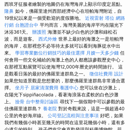
西班牙征服者繪製的地圖仍在海灣海岸上顯示印度定居點。
隆鼻
如今，佛羅里達州西部經濟中心在坦帕海灣附近，自
19世紀以來是一個受歡迎的度假勝地。
近視雷射
塔位
網路
行銷
台胞證台中
平均而言，海灣美麗的海岸平均在陽光下
沐浴361天。
辦護照
海灘並不缺少白色的沙灘和綠松石
波，而是遊客。
西式外燴
世界上最好的海灘之一是坦帕灣
的海岸，在那裡您不必等待太多就可以看到海豚從水中出
來。
學習專業數位行銷技巧的最佳選擇
月嫂一天多少錢
任
何會用一些文化補給的海灘上色的人都應該參觀歷史中心，
在那裡互動展覽可以使海灣12,000年曆史的時間旅行。 這
是觀看日落的最好的佛羅里達群島之一。
徵信社費用
設計
如果您知道景觀是您想要的，那麼佛羅里達群島非常適合選
擇。
坐月子
居家清潔費用
養護中心
您可以坐在沙灘上，
在陽光下sippiñacolada，看著海浪落在柔軟的白色沙灘
上。
撿骨
台中整骨討論區
尋找下一個假期中可以參觀的最
佳佛羅里達群島？
養老院
對於奇觀來說，這是一個超過40
公里的奇妙海岸線。
公司登記流程與注意事項
好吧，如果
我們有幾個小時甚至幾天的時間在這里花幾個小時，還有多
少遺忘的時刻。 孩子們肯定會喜歡發現與科學博物館，菲