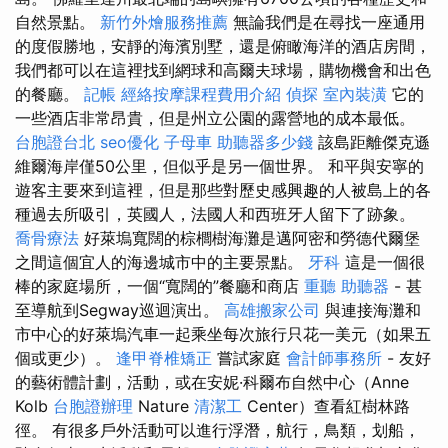
自然景點。
新竹外燴服務推薦
無論我們是在尋找一座通用
的度假勝地，安靜的海濱別墅，還是俯瞰海洋的酒店房間，
我們都可以在這裡找到網球和高爾夫球場，購物機會和出色
的餐廳。
記帳
經絡按摩課程費用介紹
偵探
室內裝潢
它的
一些酒店非常昂貴，但是州立公園的露營地的成本最低。
台胞證台北
seo優化
子母車
助聽器多少錢
該島距離傑克遜
維爾海岸僅50公里，但似乎是另一個世界。 和平與安寧的
遊客主要來到這裡，但是那些對歷史感興趣的人被島上的各
種過去所吸引，英國人，法國人和西班牙人留下了跡象。
喬骨療法
好萊塢寬闊的棕櫚樹海灘是邁阿密和勞德代爾堡
之間這個宜人的海邊城市中的主要景點。
牙科
這是一個很
棒的家庭場所，一個“寬闊的”餐廳和商店
重聽 助聽器
- 甚
至導航到Segway巡迴演出。
高雄搬家公司
與連接海灘和
市中心的好萊塢汽車一起乘坐每次旅行只花一美元（如果五
個或更少）。
逢甲脊椎矯正
嘗試家庭
會計師事務所
- 友好
的藝術體計劃，活動，或在安妮·科爾布自然中心（Anne
Kolb
台胞證辦理
Nature
清潔工
Center）查看紅樹林路
徑。 有很多戶外活動可以進行浮潛，航行，鳥類，划船，