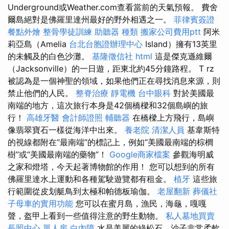
Underground或Weather.com查看當前的天氣預報。 費舍
爾島絕對是佛羅里達州最好的野外相遇之一。
菲律賓簽證
餐點外燴
整骨學徒訓練
助聽器 種類
搬家公司費用ptt
阿米
莉亞島（Amelia
台北台胞證辦理中心
Island）擁有13英里
的未觸及的白色沙灘。
基隆徵信社
html
這是傑克遜維爾
（Jacksonville）的一日遊，距東北約45分鐘路程。 T rz
被認為是一個神聖的領域，如果他們正在尋找消息來源，則
禁止他們的人民。
整脊治療
靜電機
台中眼科
對於美國最
南端的地方，這次旅行本身是42個橋樑和32個島嶼的旅
行！
高雄牙醫
會計師證照
輔聽器
在橋樑上方飛行，島嶼
像翡翠寶石一樣從海洋中出來。
養老院
清潔人員
基韋斯特
的視線都附在“最南端”的標記上，例如“美國最南端的棕櫚
樹”或“美國最南端的藥物”！
Google商家檔案
參觀海明威
之家和燈塔，今天起著博物館的作用！ 您可以想到的所有
佛羅里達水上運動和各種駕駛遊覽都有租金。
植牙
這些旅
行範圍從皮划艇鳥到太極和帕德板瑜伽。
老屋翻新
葬儀社
子母車的實用功能
您可以在蜜月島，漁民，海龜，嘎嘎
聲，盔甲上看到一些值得注意的野生動物。
私人墓地買賣
長照中心 單人房
白內障
水是美麗的綠松石，沙子非常柔軟