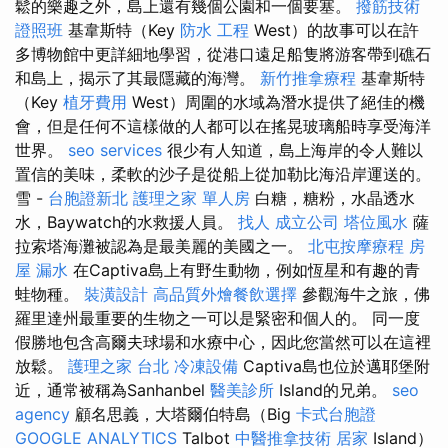
鬆的樂趣之外，島上還有幾個公園和一個要塞。
撥筋技術
證照班
基韋斯特（Key
防水 工程
West）的故事可以在許
多博物館中更詳細地學習，從港口遠足船隻將游客帶到礁石
和島上，揭示了其最隱藏的海灣。
新竹推拿療程
基韋斯特
（Key
植牙費用
West）周圍的水域為潛水提供了絕佳的機
會，但是任何不這樣做的人都可以在搖晃玻璃船時享受海洋
世界。
seo services
很少有人知道，島上海岸的令人難以
置信的美味，柔軟的沙子是從船上從加勒比海沿岸運送的。
雪 -
台胞證新北
護理之家 單人房
白糖，糖粉，水晶透水
水，Baywatch的水救援人員。
找人
成立公司
塔位風水
薩
拉索塔海灘被認為是最美麗的美國之一。
北屯按摩療程
房
屋 漏水
在Captiva島上有野生動物，例如恆星和有趣的青
蛙物種。
裝潢設計
高品質外燴餐飲選擇
參觀海牛之旅，佛
羅里達州最重要的生物之一可以是緊密和個人的。 同一度
假勝地包含高爾夫球場和水療中心，因此您當然可以在這裡
放鬆。
護理之家 台北
冷凍設備
Captiva島也位於邁耶堡附
近，通常被稱為Sanhanbel
醫美診所
Island的兄弟。
seo
agency
顧名思義，大塔爾伯特島（Big
卡式台胞證
GOOGLE ANALYTICS
Talbot
中醫推拿技術
居家
Island）