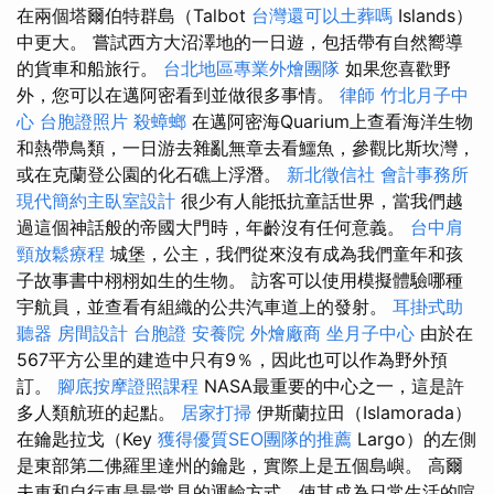
在兩個塔爾伯特群島（Talbot
台灣還可以土葬嗎
Islands）
中更大。 嘗試西方大沼澤地的一日遊，包括帶有自然嚮導
的貨車和船旅行。
台北地區專業外燴團隊
如果您喜歡野
外，您可以在邁阿密看到並做很多事情。
律師
竹北月子中
心
台胞證照片
殺蟑螂
在邁阿密海Quarium上查看海洋生物
和熱帶鳥類，一日游去雜亂無章去看鱷魚，參觀比斯坎灣，
或在克蘭登公園的化石礁上浮潛。
新北徵信社
會計事務所
現代簡約主臥室設計
很少有人能抵抗童話世界，當我們越
過這個神話般的帝國大門時，年齡沒有任何意義。
台中肩
頸放鬆療程
城堡，公主，我們從來沒有成為我們童年和孩
子故事書中栩栩如生的生物。 訪客可以使用模擬體驗哪種
宇航員，並查看有組織的公共汽車道上的發射。
耳掛式助
聽器
房間設計
台胞證
安養院
外燴廠商
坐月子中心
由於在
567平方公里的建造中只有9％，因此也可以作為野外預
訂。
腳底按摩證照課程
NASA最重要的中心之一，這是許
多人類航班的起點。
居家打掃
伊斯蘭拉田（Islamorada）
在鑰匙拉戈（Key
獲得優質SEO團隊的推薦
Largo）的左側
是東部第二佛羅里達州的鑰匙，實際上是五個島嶼。 高爾
夫車和自行車是最常見的運輸方式，使其成為日常生活的喧