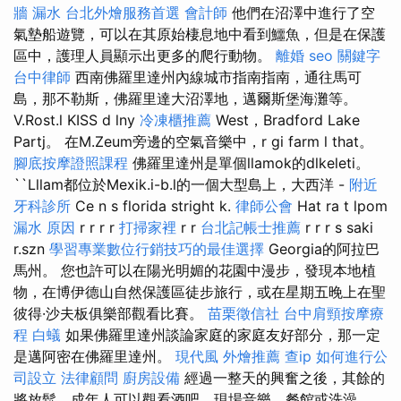
牆 漏水
台北外燴服務首選
會計師
他們在沼澤中進行了空
氣墊船遊覽，可以在其原始棲息地中看到鱷魚，但是在保護
區中，護理人員顯示出更多的爬行動物。
離婚
seo 關鍵字
台中律師
西南佛羅里達州內線城市指南指南，通往馬可
島，那不勒斯，佛羅里達大沼澤地，邁爾斯堡海灘等。
V.Rost.l KISS d lny
冷凍櫃推薦
West，Bradford Lake
Partj。 在M.Zeum旁邊的空氣音樂中，r gi farm l that。
腳底按摩證照課程
佛羅里達州是單個llamok的dlkeleti。
``Lllam都位於Mexik.i-b.l的一個大型島上，大西洋 -
附近
牙科診所
Ce n s florida stright k.
律師公會
Hat ra t lpom
漏水 原因
r r r r
打掃家裡
r r
台北記帳士推薦
r r r s saki
r.szn
學習專業數位行銷技巧的最佳選擇
Georgia的阿拉巴
馬州。 您也許可以在陽光明媚的花園中漫步，發現本地植
物，在博伊德山自然保護區徒步旅行，或在星期五晚上在聖
彼得·沙夫板俱樂部觀看比賽。
苗栗徵信社
台中肩頸按摩療
程
白蟻
如果佛羅里達州談論家庭的家庭友好部分，那一定
是邁阿密在佛羅里達州。
現代風
外燴推薦
查ip
如何進行公
司設立
法律顧問
廚房設備
經過一整天的興奮之後，其餘的
將放鬆，成年人可以觀看酒吧，現場音樂，餐館或洗澡。