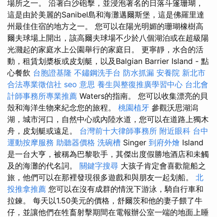
場所之一。 沿著白沙砲擊，並浸泡著名的日落斗篷珊瑚，
這是由於美麗的Sanibel島和海灘邁爾斯堡，這是佛羅里達
州最佳住宿的地方之一。 您可以在陽光明媚的珊瑚橡樹高
爾夫球場上開出，該高爾夫球場不少於八個湖泊或在超級陽
光濺起的家庭水上公園舉行的家庭日。 更寧靜，水合的活
動，租賃划槳板或皮划艇，以及Balgian Barrier Island - 點
心餐飲
台胞證基隆
不鏽鋼洗手台
防水抓漏
安養院 新北市
合法專業徵信社
seo 意思
養生與整復推廣學習中心
台北會
計師事務所專業推薦
Waters的指南。 您可以收集漂亮的貝
殼和海洋生物來紀念您的旅程。
桃園植牙
參觀沃思湖潟
湖，城市河口，自然中心或內陸水道，您可以在道路上獨木
舟，皮划艇或遠足。
台灣前十大律師事務所
附近眼科
台中
運動按摩服務
助聽器價格
洗碗槽
Singer
到府外燴
Island
是一台大亨，被稱為巴黎歌手，其傑出度假勝地酒店和未觸
及的海灘的代名詞。
關鍵字搜尋
大孩子肯定會喜歡龍船之
旅，他們可以在那裡發現很多遊戲和與朋友一起划船。
北
投推拿推薦
您可以在沒有成群的情況下游泳，騎自行車和
拉鍊。 每天以1.50美元的價格，舒爾茨和他的妻子餵了牛
仔，並讓他們在牲畜射擊期間在電報辦公室一端的地面上睡