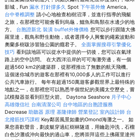
影城，Fun
漏水 打針撐多久
Spot
下午茶外燴
America。
台中脊椎調整
請小心地檢查柏樹沼澤，並進行指導的飛艇
之旅，在那裡您可能會看到烏龜，鱷魚和鳥類在水邊少的地
方。
台胞證新北
裝潢
buffet外燴價格
您可以步行跟隨大佛
羅里達，觀鳥和野生動物，或者選擇令人興奮的繩索波動和
奧蘭多樹跋涉冒險公園的癮君子。
全面掌握搜尋引擎優化
技巧
看到該地區可以從水中提供的一切後，您可以在氣球
路上的空中訪問。 在大西洋沿岸的可可海灘旁邊，有一個
超過560 km2的建築群，從那裡推出了無數的航天飛機。
這個迷你城市的遊客在那裡有10,000多人的工作可以進行
公共汽車旅行。 每年有超過150萬遊客參觀世界上最特殊的
地點之一，在那裡您可以熟悉半個世紀的美國太空歷史，嘗
試模擬器並看到巨型火箭。 Daytona Seashore
月子中心
高雄徵信社
台南清潔公司
台中地區的台胞證服務
Decrease
助聽器 原理
基隆律師
營業登記
室內設計師
台
北撥筋技巧課程
Key鄰居風景如畫的Omond海灘之一。 如
果您喜歡聲音，劃皮艇穿過紅樹林隧道，用鑰匙沖洗，石榴
白色沙灘或沖向最快的過山車，您將崇拜這些上佛羅里達州