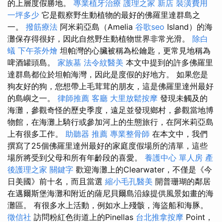
的上層度假勝地。
專業植牙治療
護理之家 新店
裝潢費用
一坪多少
它是觀察野生動植物的最好的佛羅里達群島之
一。
撥筋療法
阿米莉亞島（Amelia
谷歌seo
Island）的海
灘保存得很好，因此自然野生動植物世界非常光滑。
除白
蟻
下午茶外燴
坦帕灣的心臟被稱為松鑰匙，更常見地稱為
啤酒罐頭島。
家族墓
法令紋醫美
本文中提到的許多佛羅里
達群島都位於坦帕海灣，因此是度假的好地方。 如果您是
狗友好的狗，您想帶上毛茸茸的朋友，這是佛羅里達州最好
的島嶼之一。
律師推薦
客廳
大里放鬆按摩
發現未觸及的
海灘，參觀奇怪的歷史季度，遠足並發現鄉村，參觀當地博
物館，在海灘上騎行或參加河上的生態旅行，在阿米莉亞島
上有很多工作。
助聽器 推薦
專業整骨師
在本文中，我們
撰寫了25個佛羅里達州最好的家庭度假場所的清單，這些
場所將受到父母和所有年齡段的喜愛。
養護中心 單人房
產
後護理之家
關鍵字
歡迎海灘上的Clearwater，不僅是《今
日美國》前十名，而且當選
縮小毛孔醫美
開普珊瑚的鄰居
在邁爾斯堡海灘和附近的薩尼貝爾島沿線提供風景如畫的海
灘區。 有很多水上活動，例如水上殘骸，海盜船和海豚。
徵信社
訪問粉紅色街道上的Pinellas
台北推拿按摩
Point，