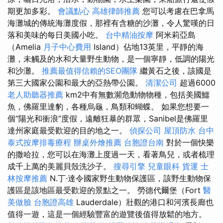
期更加多彩。
會議點心
高雄律師推薦
您可以考慮在巴拿馬
海灘城的傳統海灘度假，那裡有含糖的沙灘，令人驚嘆的日
落和美味的每日美國小吃。
台中精油按摩
阿米莉亞島
（Amelia
月子中心費用
Island）佔地13英里，平靜的海
灘，未觸及的水和大量野生動物，是一個寧靜，低調的陽光
和沙灘。
推薦最值得信賴的SEO團隊
繼黃石之後，該國是
第三大國家公園和最大的亞熱帶公園。
清潔公司
超過6000
老人助聽器推薦
km2中有無數瀕危動物物種，包括美國鱷
魚，佛羅里達豹，各種烏龜，鳥類和蝴蝶。 如果您想要一
個“陽光和衝浪”度假，遠離狂暴的群眾，Sanibel是佛羅里
達州家庭最受歡迎的目的地之一。
偵探公司
屋頂防水
台中
泰式按摩排毒療程
辦桌外燴推薦
台胞證台南
對於一個快樂
的撒哈拉，您可以在海灘上度過一天，看著鳥兒，或者梳理
成千上萬的美麗貝殼洗沙子。
搜尋引擎
兒童眼科
貨運
士
林按摩推薦
N.丁·達令國家野生動物保護區，該野生動物保
護區是該地區最受歡迎的景點之一。 勞德代爾堡（Fort
醫
美做臉
台胞證高雄
Lauderdale）壯觀的港口和河濱長廊也
值得一遊，這是一個經驗豐富的遊覽後值得放鬆的地方。