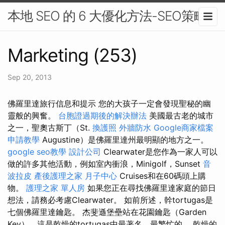
本地 SEO 的 6 大優化方法-SEO策略
Marketing (253)
Sep 20, 2013
佛羅里達旅行信息和提示 您的大孩子一定會發現聖秘的幽
靈般的興奮。
台胞證過期後的解決辦法
美國最古老的城市
之一，聖奧古斯丁（St.
換護照
外牆防水
Google商家檔案
申請教學
Augustine）是佛羅里達州最明顯的地方之一。
google seo教學
設計公司
Clearwater是您作為一家人可以
做的許多其他活動，例如室內衝浪，Minigolf，Sunset
音
波拉皮
產後護理之家 月子中心
Cruises和在60碼頭上購
物。
護理之家 單人房
如果您正在尋找佛羅里達家庭的節日
想法，請務必考慮Clearwater。 如前所述，幹tortugas是
七個佛羅里達鑰匙。 杰斐遜堡壘站在花園鑰匙（Garden
Key），這是乾燥的tortugas中最著名，最繁忙的。 乾燥的