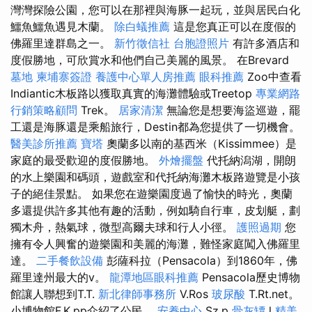
灣灣探險公園，您可以在那裡與海豚一起玩，並與居民白化
鱷魚鱷魚遇見木蘭。
除白蟻推薦
這是您真正可以在度假的
佛羅里達群島之一。
新竹徵信社
台胞證照片
有許多酒店和
度假勝地，可欣賞水和他們自己美麗的風景。 在Brevard
墓地
柬埔寨簽證
養護中心單人房推薦
眼科推薦
Zoo中查看
Indiantic木板路以獲取真實的海灘體驗或Treetop
專業網路
行銷策略顧問
Trek。
居家清潔
無論您是想要海盜巡遊，罷
工還是海豚還是乘船旅行，Destin都為您提供了一切機會。
醫美診所推薦
寶塔
奧蘭多以南的基西米（Kissimmee）是
家庭的最受歡迎的度假勝地。
外燴擺盤
代托納潟湖，開朗
的水上樂園和碼頭，遊戲室和代托納海灘木板路遊覽是小孩
子的絕佳景點。 如果您在遊樂園度過了愉快的時光，奧蘭
多還提供許多其他有趣的活動，例如騎自行車，皮划艇，劃
獨木舟，熱氣球，微型高爾夫球和行人小徑。
護照過期
您
擁有令人興奮的遊樂園和美麗的海灘，難怪家庭闖入佛羅里
達。
二手餐飲設備
彭薩科拉（Pensacola）到1860年，佛
羅里達州最大的v。
龍潭地區眼科推薦
Pensacola歷史博物
館讓人聯想到T.T.
新北律師事務所
V.Ros
玻尿酸
T.Rt.net。
小博物館F.K.pp介紹了公民。
安養中心
Sz.p
骨灰罈
l
精美