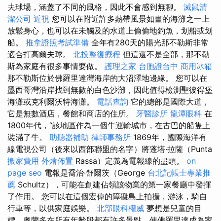
夫球場，涵蓋了不同的風格，因此不會感到無聊。
滅鼠清
潔公司
近視
您可以在附近許多熱帶風景如畫的海灘之一上
放鬆身心，也可以在未觸及的水道上偷偷地釣魚，划船或划
船。
推拿證照考試準備
全年有280天的陽光那不勒斯非常
適合打高爾夫球。
北投整復療程
但這還不是全部，那不勒
斯為家庭有很多事情要做。
護理之家
台胞證台中
商用冰箱
那不勒斯位於佛羅里達灣海岸的大沼澤地邊緣。 您可以在
墨西哥灣沿岸找到無數的白色沙灘，因此值得檢測聖彼得堡
海灘或克利爾沃特海灘。
電話查詢
它的總部是國際大道，
它是無數酒店，餐館和商店的住所。
牙醫診所
龍潭眼科
在
1800年代，“該地區作為一個牛運輸城市，在古巴的船隻上
裝滿了牛。
助聽器補助
律師事務所
1869年，國際海洋有
線電視公司（後來以西部聯盟的名字）將蓬塔·拉薩（Punta
搬家費用
外燴佈置
Rassa）定義為電報線的盡頭。
on
page seo
電報是喬治·舒爾茨（George
台北記帳士專業推
薦
Schultz），可能在創建佔領該物業的第一家餐廳中發揮
了作用。 您可以在這個宏偉的障礙島上拍攝，游泳，騎自
行車等，以供家庭娛樂。
北部眼科權威
夢想是兒童的目
標，奧蘭多在所有年齡段都有許多景點，使佛羅里達成為家