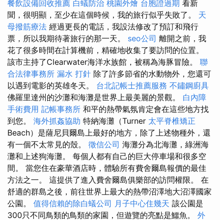
餐飲設備回收推薦
白蟻防治
桃園外燴
台胞證過期
看新
聞，很明顯，至少在這個時候，我的旅行似乎失敗了。
天
母撥筋療法
經過更長的電話，我設法修改了預訂和飛行
票，所以我期待著旅行的那一天。
seo公司
離開之前，我
花了很多時間在計算機前，精確地收集了要訪問的位置。
該市主持了Clearwater海洋水族館，被稱為海豚冒險。
聯
合法律事務所
漏水 打針
除了許多節省的水動物外，您還可
以遇到電影的英雄冬天。
台北記帳士推薦服務
不鏽鋼廚具
佛羅里達州的沙灘和海灘是世界上最美麗的景觀。
白內障
手術費用
記帳事務所
和平的熱帶氣氛肯定會在這些地方找
到您。
海外抓姦協助
特納海灘（Turner
太平脊椎矯正
Beach）是薩尼貝爾島上最好的地方，除了上述物種外，還
有一個不太常見的殼。
徵信公司
海灘分為北海灘，綠洲海
灘和上述狗海灘。 每個人都有自己的巨大停車場和很多空
間。 當您住在豪華酒店時，體驗所有費舍爾島報價的最佳
方法之一。 這提供了進入費舍爾島俱樂部的訪問權限。 在
舒適的群島之後，前往世界上最大的熱帶沼澤地大沼澤國家
公園。
值得信賴的除白蟻公司
月子中心住幾天
該公園是
300只不同鳥類的鳥類的家園，但遊覽的亮點是鱷魚。
外