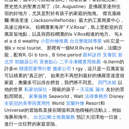
歷史悠久的聖奧古斯丁（St. Augustine）是佛羅里達州住
宿的好地方，尤其是對於有孩子的家庭的拖曳。 傑克遜維
爾·弗洛里達（Jacksonvilleflorida）最大的工業商業中心，
高速公路Kik。 棕櫚灘東海岸“ F.V.Rosa”，島上受歡迎的百
萬富翁地點，以及與西棕櫚灘的Is V.Ros相連的地方。 Rj.k
el a d d wealthy
小型外燴推薦
台北整復師專業
vill.它是一
個k.v ncsi tourist。 那裡有一個M.R.Rv.nya Hall，法國沙
龍，配有R. Gi b tors，B time period
眼科診所
安養院 新
北市
助聽器公司
茶會點心
二手冷凍櫃實用推薦
-b.lterm的
許多m
辦護照要帶什麼
搬家公司
t rgy，這只是一百萬富翁
可以積累的“真正的”。 如果您不再想到最好的佛羅里達度假
家庭，奧蘭多可以排在榜首，我們將不同意。
四門冰箱
以
他的世界
私家偵探社
- 階級的孩子 -
天花板 漏水
友好的景
點而聞名。
家事服務
Seaworld，Walt
法律事務所
Disney
全瓷冠的美學與實用性
World
宜蘭外燴
Resort和
Universal的冒險島直接在閾值和其他積極的活動上，例如
海豚和海牛。
台北記帳士推薦服務
預訂大沼澤地一日遊，
進行一次狂野的家庭冒險。