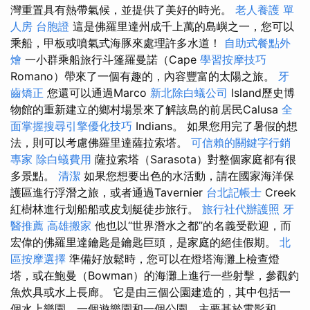
灣重置具有熱帶氣候，並提供了美好的時光。
老人養護 單
人房
台胞證
這是佛羅里達州成千上萬的島嶼之一，您可以
乘船，甲板或噴氣式海豚來處理許多水道！
自助式餐點外
燴
一小群乘船旅行斗篷羅曼諾（Cape
學習按摩技巧
Romano）帶來了一個有趣的，內容豐富的太陽之旅。
牙
齒矯正
您還可以通過Marco
新北除白蟻公司
Island歷史博
物館的重新建立的鄉村場景來了解該島的前居民Calusa
全
面掌握搜尋引擎優化技巧
Indians。 如果您用完了暑假的想
法，則可以考慮佛羅里達薩拉索塔。
可信賴的關鍵字行銷
專家
除白蟻費用
薩拉索塔（Sarasota）對整個家庭都有很
多景點。
清潔
如果您想要出色的水活動，請在國家海洋保
護區進行浮潛之旅，或者通過Tavernier
台北記帳士
Creek
紅樹林進行划船船或皮划艇徒步旅行。
旅行社代辦護照
牙
醫推薦
高雄搬家
他也以“世界潛水之都”的名義受歡迎，而
宏偉的佛羅里達鑰匙是鑰匙巨頭，是家庭的絕佳假期。
北
區按摩選擇
準備好放鬆時，您可以在燈塔海灘上檢查燈
塔，或在鮑曼（Bowman）的海灘上進行一些射擊，參觀釣
魚炊具或水上長廊。 它是由三個公園建造的，其中包括一
個水上樂園，一個遊樂園和一個公園，主要基於電影和