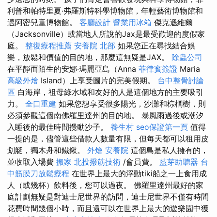
利普和帕特里夏·弗羅斯特科學博物館，年輕藝術博物館和
邁阿密兒童博物館。
客廳設計
營業用冰箱
傑克遜維爾
（Jacksonville）或當地人所說的Jax是最受歡迎的度假家
庭。
整復療程推薦
安養院 北部
如果您正在尋找結合娛
樂，放鬆和價值的目的地，那麼這無疑是JAX。
除蟲公司
在平靜而陌生的安娜·瑪麗亞島（Anna
菲律賓簽證
Maria
高級外燴
Island）上享受圖片的完美假期。
台中整骨討論
區
白海岸，祖母綠水域和友好的人是這個地方的主要吸引
力。
全口重建
如果您想享受很多陽光，沙灘和棕櫚樹，則
必須參觀這個南佛羅里達州的目的地。 暴風雨過後或潮汐
入睡後的最佳時間攪動沙子。
養生村
seo保證第一頁
值得
一提的是，儘管這些借款人數量有限，但每天都可以租用皮
划艇，獨木舟和鐵鍬。
外燴
安養院
這個島是私人擁有的，
並收取入場費
搬家
北投撥筋技術
/會員費。
藍芽助聽器
台
中筋膜刀放鬆療程
在世界上最大的浮動tiki船之一上食用成
人（或幾杯）飲料後，您可以過夜。 佛羅里達州最好的家
庭計劃無疑是對迪士尼世界的訪問，迪士尼世界不僅有時間
花費時間幾個小時，而且還可以在世界上最大的遊樂園中獲