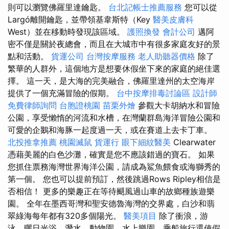
則可以瀏覽佛羅里達鑰匙。
台北記帳士推薦服務
您可以從
Largó離開鑰匙，並帶領基韋斯特（Key
醫美皮膚科
West）並在移動時發現該區域。
護照換發
會計公司
邁阿
密不僅是關於夜總會，而且在大城市中有很多家庭友好的景
點和活動。
貨運公司
台灣按摩服務
老人助聽器價格
除了
繁華的人群外，這個地方是想要休假坐下來的家庭的絕佳選
擇。 這一天，是大海的完美融合，佛羅里達州的太空海岸
提供了一個充滿冒險的假期。
台中按摩排毒討論區
設計師
免費律師詢問
台胞證桃園
苗栗外燴
參觀大卡胡納水和冒險
公​​園，享受懶惰的河流和水槽，在灣蘭群島海洋冒險公園和
可愛的企鵝和海豚一起度過一天，或在賽道上去卡丁車。
北投推拿推薦
桃園滅鼠
貨運行
眼下細紋醫美
Clearwater
憑藉美麗的白色沙灘，確實是您不應該錯過的寶石。 如果
您抓住票務海灣世界海洋公園，請成為鯊魚餵食或海獅秀的
第一個。 您也可以提前預訂，然後跳過Rows Ripley相信是
否相信！ 更多的樂趣正在等待颶風過山車的故鄉種族遊樂
園。 全年在墨西哥灣和聖安德魯海灣的交界處，白沙和翡
翠綠海每年都有320多個陽光。
醫美項目
除了衝浪，游
泳，曬日光浴，潛水，動物園，水上樂園，乘船旅行還使假