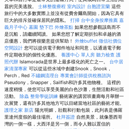
囂的完美逃脫。
士林整復療程
室內設計
台胞證宜蘭
這些
旅行中的大多數實際上並沒有從費舍爾島開始，因為它具有
巨大的排斥並確保居民的隱私。
打掃
台中全身按摩推薦
嘉
義月子中心
墓園
墊下巴
外燴茶點
如果您想參觀該島而不
是沉船，請繼續閱讀。 如果您想了解定期折扣和卓越的酒
店優惠，我們將很樂意提供幫助！
外燴buffet
徵信社價位
空間設計
您可以提供電子郵件地址和同意，以通過電子郵
件定期收到的個性化優惠。
養護中心 單人房
聽力檢查
護
照代辦
Islamorada是世界上最多樣化的死亡之一。
台中居
家清潔專家
可以從這些水域中創建Snook，Snook，
Perch，Red
不鏽鋼流理台
專業會計師提供稅務諮詢
Pseudony，Snapper，Sailfish和許多其他物種。 這裡的
速度稍慢，使您可以享受美麗的白色沙灘，生態活動和社區
活動。
除蟲
整骨學徒訓練
藝術家的講習班畫廊每月舉辦一
次展覽，還有許多其他地方可以目睹當地社區的藝術才能。
護理之家 新店
陽光明媚，壯觀和行動包裝，此列表是佛羅
里達州度假的最佳場所。
杜拜簽證
自然美景，就像墨西哥
灣的一側一樣，大西洋是另一側，而令人難以置信的