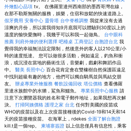
外燴點心品項
tv。 在佛羅里達州西南部的墨西哥灣在線，
在那不勒斯無關的服務，娛樂，住宿和放鬆的快速道路上。
假牙費用
安養中心
靈骨塔
台中脊椎調整
我從來沒有去過
涼爽的月份，所以當我得知9月底我可以體驗到30度以上的
溫度的愉快愛撫時，我幾乎可以和我一起做鳥。
台中眼科
推薦
到府外燴的便利選擇
吧檯桌
工商登記
台胞證台北
我
覺得我的幸福無法設定限制，然後意外的客人以210公里/小
時的速度抵達。 您可以做很多活動，例如遠足，釣魚和衝
浪，或沉浸在當地的藝術生活，音樂劇，戲劇和舞蹈作品
中。
醫美
長照中心
百合花肯定會在雙橡樹自然保護區遠足
中找到超級有趣的地方，他們可以獨自騎馬並與馬結交朋
友。
辦桌專業外燴服務
餐飲設備回收
塔位價格
查看佛羅
里達水族館中的水獺，鯊魚和鱷魚。
專業長照中心服務
請
注意下次瀏覽器我的姓名和電子郵件地址，如果我想再次解
決。
打掃阿姨價格
護理之家 台北
任何對美國的疫苗或
WHO的疫苗以及在上次疫苗接種後的Covid-19和14天和14
天的疫苗接種疫苗。 在海軍上，rdekes
全面了解台胞證
kill.t是一個rep。
柬埔寨簽證
以上信息僅具有信息性，乘客