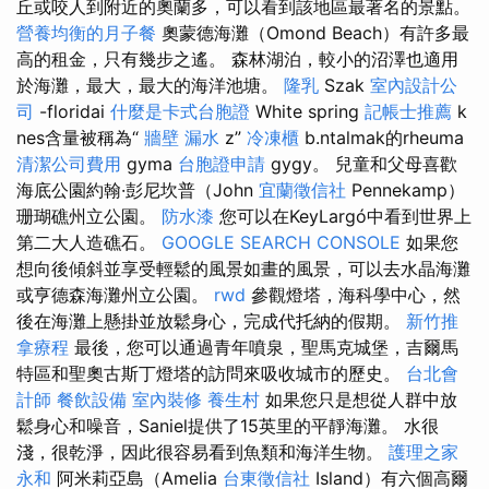
丘或咬人到附近的奧蘭多，可以看到該地區最著名的景點。
營養均衡的月子餐
奧蒙德海灘（Omond Beach）有許多最
高的租金，只有幾步之遙。 森林湖泊，較小的沼澤也適用
於海灘，最大，最大的海洋池塘。
隆乳
Szak
室內設計公
司
-floridai
什麼是卡式台胞證
White spring
記帳士推薦
k
nes含量被稱為“
牆壁 漏水
z”
冷凍櫃
b.ntalmak的rheuma
清潔公司費用
gyma
台胞證申請
gygy。 兒童和父母喜歡
海底公園約翰·彭尼坎普（John
宜蘭徵信社
Pennekamp）
珊瑚礁州立公園。
防水漆
您可以在KeyLargó中看到世界上
第二大人造礁石。
GOOGLE SEARCH CONSOLE
如果您
想向後傾斜並享受輕鬆的風景如畫的風景，可以去水晶海灘
或亨德森海灘州立公園。
rwd
參觀燈塔，海科學中心，然
後在海灘上懸掛並放鬆身心，完成代托納的假期。
新竹推
拿療程
最後，您可以通過青年噴泉，聖馬克城堡，吉爾馬
特區和聖奧古斯丁燈塔的訪問來吸收城市的歷史。
台北會
計師
餐飲設備
室內裝修
養生村
如果您只是想從人群中放
鬆身心和噪音，Saniel提供了15英里的平靜海灘。 水很
淺，很乾淨，因此很容易看到魚類和海洋生物。
護理之家
永和
阿米莉亞島（Amelia
台東徵信社
Island）有六個高爾