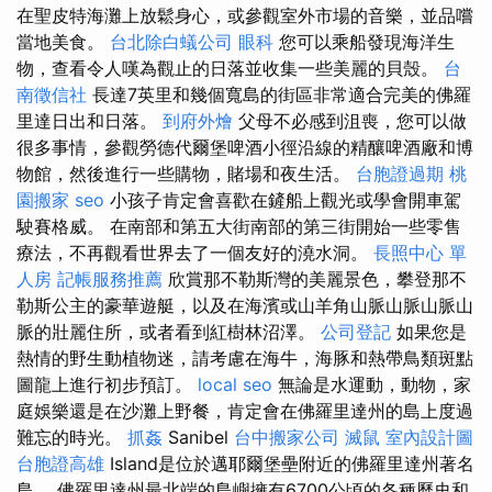
在聖皮特海灘上放鬆身心，或參觀室外市場的音樂，並品嚐
當地美食。
台北除白蟻公司
眼科
您可以乘船發現海洋生
物，查看令人嘆為觀止的日落並收集一些美麗的貝殼。
台
南徵信社
長達7英里和幾個寬島的街區非常適合完美的佛羅
里達日出和日落。
到府外燴
父母不必感到沮喪，您可以做
很多事情，參觀勞德代爾堡啤酒小徑沿線的精釀啤酒廠和博
物館，然後進行一些購物，賭場和夜生活。
台胞證過期
桃
園搬家
seo
小孩子肯定會喜歡在鏟船上觀光或學會開車駕
駛賽格威。 在南部和第五大街南部的第三街開始一些零售
療法，不再觀看世界去了一個友好的澆水洞。
長照中心 單
人房
記帳服務推薦
欣賞那不勒斯灣的美麗景色，攀登那不
勒斯公主的豪華遊艇，以及在海濱或山羊角山脈山脈山脈山
脈的壯麗住所，或者看到紅樹林沼澤。
公司登記
如果您是
熱情的野生動植物迷，請考慮在海牛，海豚和熱帶鳥類斑點
圖龍上進行初步預訂。
local seo
無論是水運動，動物，家
庭娛樂還是在沙灘上野餐，肯定會在佛羅里達州的島上度過
難忘的時光。
抓姦
Sanibel
台中搬家公司
滅鼠
室內設計圖
台胞證高雄
Island是位於邁耶爾堡壘附近的佛羅里達州著名
島。 佛羅里達州最北端的島嶼擁有6700公頃的各種歷史和