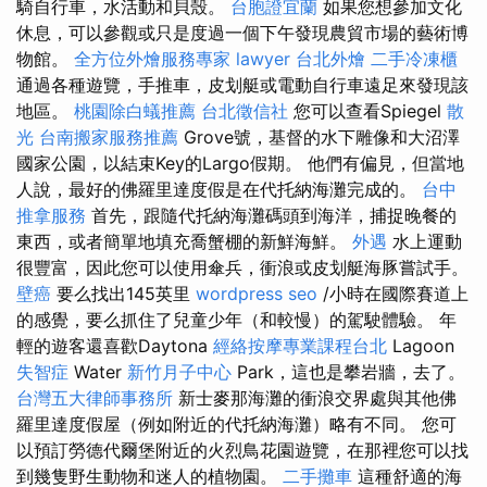
騎自行車，水活動和貝殼。
台胞證宜蘭
如果您想參加文化
休息，可以參觀或只是度過一個下午發現農貿市場的藝術博
物館。
全方位外燴服務專家
lawyer
台北外燴
二手冷凍櫃
通過各種遊覽，手推車，皮划艇或電動自行車遠足來發現該
地區。
桃園除白蟻推薦
台北徵信社
您可以查看Spiegel
散
光
台南搬家服務推薦
Grove號，基督的水下雕像和大沼澤
國家公園，以結束Key的Largo假期。 他們有偏見，但當地
人說，最好的佛羅里達度假是在代托納海灘完成的。
台中
推拿服務
首先，跟隨代托納海灘碼頭到海洋，捕捉晚餐的
東西，或者簡單地填充喬蟹棚的新鮮海鮮。
外遇
水上運動
很豐富，因此您可以使用傘兵，衝浪或皮划艇海豚嘗試手。
壁癌
要么找出145英里
wordpress seo
/小時在國際賽道上
的感覺，要么抓住了兒童少年（和較慢）的駕駛體驗。 年
輕的遊客還喜歡Daytona
經絡按摩專業課程台北
Lagoon
失智症
Water
新竹月子中心
Park，這也是攀岩牆，去了。
台灣五大律師事務所
新士麥那海灘的衝浪交界處與其他佛
羅里達度假屋（例如附近的代托納海灘）略有不同。 您可
以預訂勞德代爾堡附近的火烈鳥花園遊覽，在那裡您可以找
到幾隻野生動物和迷人的植物園。
二手攤車
這種舒適的海