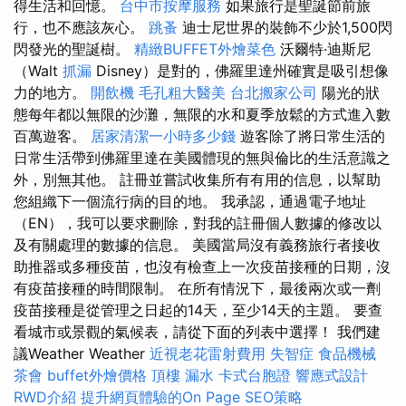
得生活和回憶。
台中市按摩服務
如果旅行是聖誕節前旅
行，也不應該灰心。
跳蚤
迪士尼世界的裝飾不少於1,500閃
閃發光的聖誕樹。
精緻BUFFET外燴菜色
沃爾特·迪斯尼
（Walt
抓漏
Disney）是對的，佛羅里達州確實是吸引想像
力的地方。
開飲機
毛孔粗大醫美
台北搬家公司
陽光的狀
態每年都以無限的沙灘，無限的水和夏季放鬆的方式進入數
百萬遊客。
居家清潔一小時多少錢
遊客除了將日常生活的
日常生活帶到佛羅里達在美國體現的無與倫比的生活意識之
外，別無其他。 註冊並嘗試收集所有有用的信息，以幫助
您組織下一個流行病的目的地。 我承認，通過電子地址
（EN），我可以要求刪除，對我的註冊個人數據的修改以
及有關處理的數據的信息。 美國當局沒有義務旅行者接收
助推器或多種疫苗，也沒有檢查上一次疫苗接種的日期，沒
有疫苗接種的時間限制。 在所有情況下，最後兩次或一劑
疫苗接種是從管理之日起的14天，至少14天的主題。 要查
看城市或景觀的氣候表，請從下面的列表中選擇！ 我們建
議Weather Weather
近視老花雷射費用
失智症
食品機械
茶會
buffet外燴價格
頂樓 漏水
卡式台胞證
響應式設計
RWD介紹
提升網頁體驗的On Page SEO策略