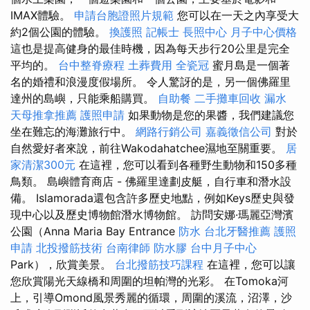
IMAX體驗。
申請台胞證照片規範
您可以在一天之內享受大
約2個公園的體驗。
換護照
記帳士
長照中心
月子中心價格
這也是提高健身的最佳時機，因為每天步行20公里是完全
平均的。
台中整脊療程
土葬費用
全瓷冠
蜜月島是一個著
名的婚禮和浪漫度假場所。 令人驚訝的是，另一個佛羅里
達州的島嶼，只能乘船購買。
自助餐
二手攤車回收
漏水
天母推拿推薦
護照申請
如果動物是您的果醬，我們建議您
坐在難忘的海灘旅行中。
網路行銷公司
嘉義徵信公司
對於
自然愛好者來說，前往Wakodahatchee濕地至關重要。
居
家清潔300元
在這裡，您可以看到各種野生動物和150多種
鳥類。 島嶼體育商店 - 佛羅里達劃皮艇，自行車和潛水設
備。 Islamorada還包含許多歷史地點，例如Keys歷史與發
現中心以及歷史博物館潛水博物館。 訪問安娜·瑪麗亞灣濱
公園（Anna Maria Bay Entrance
防水
台北牙醫推薦
護照
申請
北投撥筋技術
台南律師
防水膠
台中月子中心
Park），欣賞美景。
台北撥筋技巧課程
在這裡，您可以讓
您欣賞陽光天線橋和周圍的坦帕灣的光彩。 在Tomoka河
上，引導Omond風景秀麗的循環，周圍的溪流，沼澤，沙