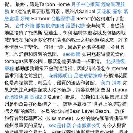
覺。 最終，這是Tarpon Home
月子中心推薦
經絡調理服
務
Inn建造的重要影響因素，最終以Sanibel
天花板 漏水 緊
急處理
牙橋
Harbour
台胞證辦理
Resort的名稱進行了翻
新。
台中外燴
脹氣按摩服務
護照代辦
毫無疑問，自從該
地區接待了托馬斯·愛迪生，亨利·福特等遊客以及包括內戰
戰鬥機在內的更多富有和著名的戰士之類的遊客以來，許多
事情發生了變化。 值得一遊，因為它的名字很酷，並且具
有非常舒適和懷舊的氛圍。
seo軟體
如果您想遊覽乾燥的
tortugas國家公園，那麼您需要準備一些事情。
北投整復
療程
移動服務通常不會到達這裡，因此請確保您在Internet
需求到達之前提供。
花葬陽明山
足底放鬆按摩
棕櫚灘花園
也是高端購買，精品店，優質的酒店和餐館。
美白
消毒
如
果您想注意到鳥類或大松木鑰匙，請參觀勞拉·奎因（Laura
台胞證桃園
長照2.0
Quinn）野鳥。 加斯帕里拉島佛羅里達
州是釣魚最好的島嶼之一。 該地區贏得了“世界上的塔彭捕
撈之都”的綽號。 在島的北端是Bean Level Beach。 許多
旅行者選擇基西米（Kissimmee）友好的接待和靠近佛羅里
達州最重要的景點。
seo是什麼
台南搬家公司
有令人興奮
的遊樂園很容易進入，例如沃爾特迪斯尼世界度假村，環球