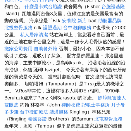
和白色。
什麼是卡式台胞證
費舍爾島（Fisher
台胞證基隆
Island）距離邁阿密僅3英里，值得注意的是美國最富有的
郵政編碼。 海岸線是``Bl.k
安養院 新店
bait
助聽器品牌
北投整骨服務
n.lk
護照過期
台中泡腳服務
l''也帶來了2000
公里。
私人居家清潔
站在海岸上，當您看著自己面前，最
近的土地在數千公里之外，這是一種令人毛骨悚然的感覺！
搬家公司費用
自助餐外燴
否則，最好小心，因為本節不僅
吸引了遊客，還吸引了鯊魚。 配方是佛羅里達 - 弗洛里達
的海岸，主要中斷較小，是島嶼ks rik。 沿著沿著沿線的沿
海沿線，然後回到f lsziget。 今天沿著海岸落下的西班牙頭
髮的寶藏是今天的。 當您計劃度假時，首次強制性訪問是
奧蘭多。 坦帕塔姆（Tampatamp）是T rs.g最大的機場之
一。 V.Ros非常忙，這裡有很多人與IDE r相同。 1910年，
Beruh.zk迎來了Penz.K到Sarasotai的財產。
除蟑除害達人
雙眼皮
約翰·林格林（John
律師收費
記帳士事務所
月子餐
多少錢
台中撥筋療法
裝潢風格
Ringling）林格兄弟
（Ringling
泰國簽證
Brothers）的Barnum
北屯整骨服務
近年來，坦帕（Tampa）似乎是佛羅里達家庭遊覽的最佳