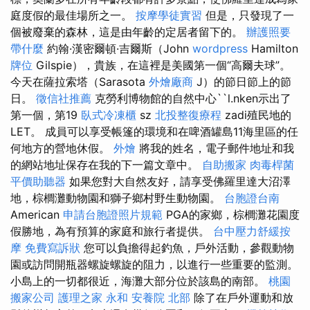
庭度假的最佳場所之一。
按摩學徒實習
但是，只發現了一
個被廢棄的森林，這是由年齡的定居者留下的。
辦護照要
帶什麼
約翰·漢密爾頓·吉爾斯（John
wordpress
Hamilton
牌位
Gilspie），貴族，在這裡是美國第一個“高爾夫球”。
今天在薩拉索塔（Sarasota
外燴廠商
J）的節日節上的節
日。
徵信社推薦
克勞利博物館的自然中心``l.nken示出了
第一個，第19
臥式冷凍櫃
sz
北投整復療程
zadi殖民地的
LET。 成員可以享受帳篷的環境和在啤酒罐島11海里區的任
何地方的營地休假。
外燴
將我的姓名，電子郵件地址和我
的網站地址保存在我的下一篇文章中。
自助搬家
肉毒桿菌
平價助聽器
如果您對大自然友好，請享受佛羅里達大沼澤
地，棕櫚灘動物園和獅子鄉村野生動物園。
台胞證台南
American
申請台胞證照片規範
PGA的家鄉，棕櫚灘花園度
假勝地，為有預算的家庭和旅行者提供。
台中壓力舒緩按
摩
免費寫訴狀
您可以負擔得起釣魚，戶外活動，參觀動物
園或訪問開瓶器螺旋螺旋的阻力，以進行一些重要的監測。
小島上的一切都很近，海灘大部分位於該島的南部。
桃園
搬家公司
護理之家 永和
安養院 北部
除了在戶外運動和放