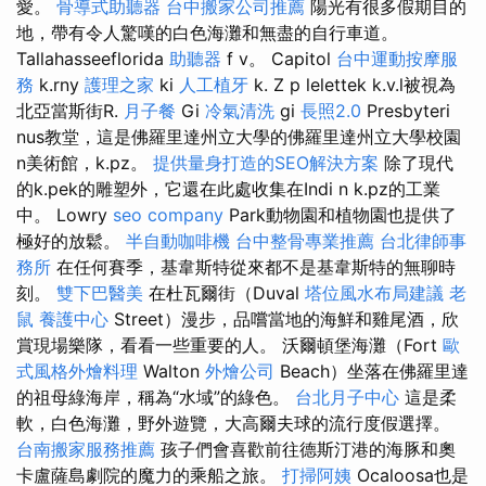
愛。
骨導式助聽器
台中搬家公司推薦
陽光有很多假期目的
地，帶有令人驚嘆的白色海灘和無盡的自行車道。
Tallahasseeflorida
助聽器
f v。 Capitol
台中運動按摩服
務
k.rny
護理之家
ki
人工植牙
k. Z p lelettek k.v.l被視為
北亞當斯街R.
月子餐
Gi
冷氣清洗
gi
長照2.0
Presbyteri
nus教堂，這是佛羅里達州立大學的佛羅里達州立大學校園
n美術館，k.pz。
提供量身打造的SEO解決方案
除了現代
的k.pek的雕塑外，它還在此處收集在Indi n k.pz的工業
中。 Lowry
seo company
Park動物園和植物園也提供了
極好的放鬆。
半自動咖啡機
台中整骨專業推薦
台北律師事
務所
在任何賽季，基韋斯特從來都不是基韋斯特的無聊時
刻。
雙下巴醫美
在杜瓦爾街（Duval
塔位風水布局建議
老
鼠
養護中心
Street）漫步，品嚐當地的海鮮和雞尾酒，欣
賞現場樂隊，看看一些重要的人。 沃爾頓堡海灘（Fort
歐
式風格外燴料理
Walton
外燴公司
Beach）坐落在佛羅里達
的祖母綠海岸，稱為“水域”的綠色。
台北月子中心
這是柔
軟，白色海灘，野外遊覽，大高爾夫球的流行度假選擇。
台南搬家服務推薦
孩子們會喜歡前往德斯汀港的海豚和奧
卡盧薩島劇院的魔力的乘船之旅。
打掃阿姨
Ocaloosa也是