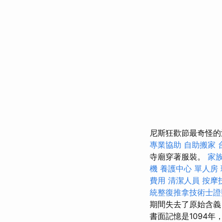
尼斯狂歡節最奇怪的
專業協助
自助搬家
寺廟穿著服裝。
家
機
養護中心 單人房
費用
清潔人員
按摩
統整復推拿技術士
期間失去了原始含義
書面記憶是1094年