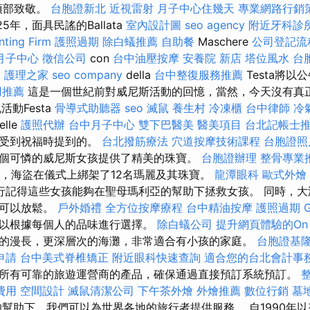
頂部致敬。
台胞證新北
近視雷射
月子中心住幾天
專業網路行銷
25年，面具民謠的Ballata
室內設計圖
seo agency
附近牙科診
ing Firm
護照過期
除白蟻推薦
自助餐
Maschere
公司登記流
月子中心
徵信公司
con
台中油壓按摩
安養院 新店
塔位風水
台
o
護理之家
seo company
della
台中整復服務推薦
Testa將
用推薦
這是一個世紀前對威尼斯活動的回憶，當然，今天沒有真正的
動Festa
骨導式助聽器
seo
滅鼠
養生村
冷凍櫃
台中律師
冷
elle
護照代辦
台中月子中心
雙下巴醫美
醫美項目
台北記帳士
姻受到祝福時提到的。
台北撥筋療法
穴道按摩技術課程
台胞證照
個可憐的威尼斯女孩提供了精美的珠寶。
台胞證辦理
整骨專業
年，海盜在儀式上綁架了12名瑪麗及其珠寶。
龍潭眼科
歐式外燴
行記得這些女孩能夠在聖母瑪利亞的幫助下拯救女孩。 同時，大
都可以放鬆。
戶外婚禮
全方位按摩療程
台中精油按摩
護照過期
以根據每個人的品味進行選擇。
除白蟻公司
提升網頁體驗的On P
的漫長，更深層次的海灘，非常適合有小孩的家庭。
台胞證基
申請
台中美式脊椎矯正
附近眼科快速查詢
適合您的台北會計事
所有可靠的旅遊運營商的產品，確保通過直接預訂系統預訂。
費用
空間設計
滅鼠清潔公司
下午茶外燴
外燴推薦
數位行銷
墓
幫助下，我們可以為世界各地的旅行者提供服務。 自1990年