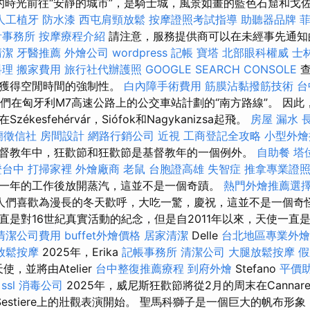
ta）的時光前往“安靜的城市”，是騎士城，風景如畫的藍色石窟和戈
人工植牙
防水漆
西屯肩頸放鬆
按摩證照考試指導
助聽器品牌
計事務所
按摩療程介紹
請注意，服務提供商可以在未經事先通知
清潔
牙醫推薦
外燴公司
wordpress
記帳
寶塔
北部眼科權威
士
料理
搬家費用
旅行社代辦護照
GOOGLE SEARCH CONSOLE
查
間獲得空閒時間的強制性。
白內障手術費用
筋膜沾黏撥筋技術
台
我們在匈牙利M7高速公路上的公交車站計劃的“南方路線”。 因
kesfehérvár，Siófok和Nagykanizsa起飛。
房屋 漏水
長
蘭徵信社
房間設計
網路行銷公司
近視
工商登記全攻略
小型外燴
督教年中，狂歡節和狂歡節是基督教年的一個例外。
自助餐
塔
證台中
打掃家裡
外燴廠商
老鼠
台胞證高雄
失智症
推拿專業證
一年的工作後放開蒸汽，這並不是一個奇蹟。
熱門外燴推薦選
人們喜歡為漫長的冬天歡呼，大吃一驚，慶祝，這並不是一個奇怪
是對16世紀真實活動的紀念，但是自2011年以來，天使一直是F
清潔公司費用
buffet外燴價格
居家清潔
Delle
台北地區專業外
放鬆按摩
2025年，Erika
記帳事務所
清潔公司
大腿放鬆按摩
假
使，並將由Atelier
台中整復推薦療程
到府外燴
Stefano
平價
。
ssl
消毒公司
2025年，威尼斯狂歡節將從2月的周末在Cannare
Sestiere上的壯觀表演開始。 聖馬科獅子是一個巨大的帆布形