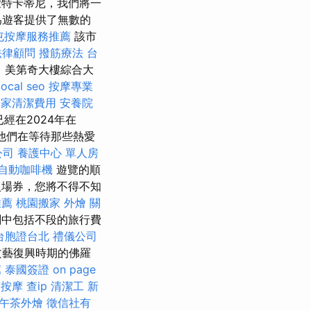
特卡蒂尼，我們將一
為遊客提供了無數的
屯按摩服務推薦
該市
法律顧問
撥筋療法
台
，美第奇大樓綜合大
local seo
按摩專業
居家清潔費用
安養院
經在2024年在
他們在等待那些熱愛
公司
養護中心 單人房
自動咖啡機
遊覽的順
入場券，您將不得不知
推薦
桃園搬家
外燴
關
劃中包括不段的旅行費
台胞證台北
禮儀公司
文藝復興時期的佛羅
薦
泰國簽證
on page
薦按摩
查ip
清潔工
新
午茶外燴
徵信社有