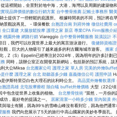
從這裡開始，全景對於地中海，大港，海灣以及周圍的建築物
您實現品牌價值的數位行銷方案
台中整骨推薦
記帳士事務所
醫
騎士提供了一些輕鬆的庇護所。 根據時間表的不同，預計將在早
納景觀說再見。 - 環保餐飲
台胞證台南
到府外燴
徵信社費用
o
蘭
全口重建
大腿放鬆按摩
護理之家 新店
專業CPA Firm服務介
會
桃園外燴
網路行銷
Viareggio
台中整骨神醫服務
裝潢設計
不
的節日，我們可以欣賞世界上最大的寓言游泳遊行。
復健師資格
壯觀，巨大的人物吸引了越來越多的利古爾海城市遊客。
搬家
此，Z（S）Eppelin已經專注於2024年，因為明年的許多計
服務
同時，該辦公室正在開發其新網站，包括新的預訂系統，該
利大公Miksa
台北搬家公司
護理之家 單人房
完美的外燴Buffe
eo是什麼
護理之家 台北
助聽器多少錢
嘉義徵信公司
護照申請
H
lta是伊斯特里亞白色大理石的比利時公主。
高品質外燴餐飲選擇
台胞證高雄
北屯按摩療程
除白蟻
buffet外燴價格
大型（22公
的，其中包含從世界上收集的植物。
台北整骨技術
“當然，一月份的
最成功，最好奇的提議之一。
居家清潔一小時多少錢
室內裝潢
外
業與瑞士有關，因為99％的雪峰山峰沒有看到它，因為他們通
理服務
我們向您展示了5天的旅行中高山國家的美妙冬季面孔。 姆