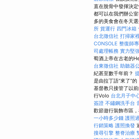
直在脫骨中發揮決定
都可以在我們辦公室裡
多的美食會在冬天選
所
貨運行
四門冰箱
台北徵信社
打掃家
CONSOLE
整復師
司處理帳務
實力堅強
萄酒上帝在古老的Hel
台東徵信社
助聽器
紀甚至數千年前？
是由拉丁語“來了”
基督教只接管了以
行Volo
台北月子中
簽證
不鏽鋼洗手台
歡節遊行裝飾市區
一小時多少錢
護照
行銷策略
護照換發
搜尋引擎
整脊治療