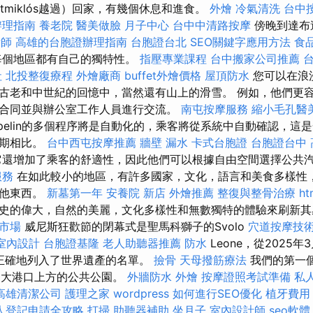
zentmiklós越過）回家，有幾個休息和進食。
外燴
冷氣清洗
台中
辦理指南
養老院
醫美做臉
月子中心
台中中清路按摩
傍晚到達布
律師
高雄的台胞證辦理指南
台胞證台北
SEO關鍵字應用方法
食
每個地區都有自己的獨特性。
指壓專業課程
台中搬家公司推薦
社
北投整復療程
外燴廠商
buffet外燴價格
屋頂防水
您可以在浪
古老和中世紀的回憶中，當然還有山上的滑雪。 例如，他們更
合同並與辦公室工作人員進行交流。
南屯按摩服務
縮小毛孔醫
ppelin的多個程序將是自動化的，乘客將從系統中自動確認，這
布期相比。
台中西屯按摩推薦
牆壁 漏水
卡式台胞證
台胞證台中
還增加了乘客的舒適性，因此他們可以根據自由空間選擇公共
服務
在如此較小的地區，有許多國家，文化，語言和美食多樣性
其他東西。
新墓第一年
安養院 新店
外燴推薦
整復與整骨治療
ht
史的偉大，自然的美麗，文化多樣性和無數獨特的體驗來刷新
市場
威尼斯狂歡節的閉幕式是聖馬科獅子的Svolo
穴道按摩技
室內設計
台胞證基隆
老人助聽器推薦
防水
Leone，從2025
ta）正確地列入了世界遺產的名單。
撿骨
天母撥筋療法
我們的第一
，這是大港口上方的公共公園。
外牆防水
外燴
按摩證照考試準備
私
高雄清潔公司
護理之家
wordpress
如何進行SEO優化
植牙費用
人登記申請全攻略
打掃
助聽器補助
坐月子
室內設計師
seo軟體