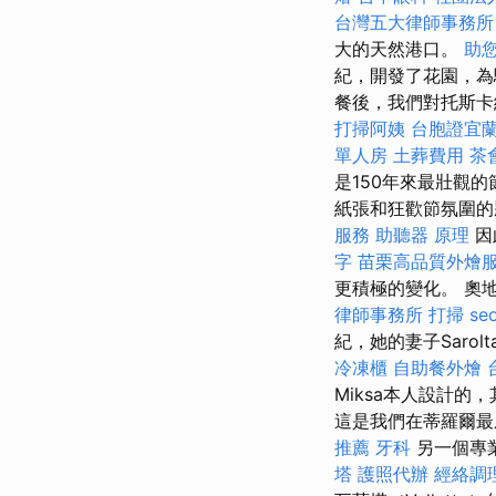
台灣五大律師事務所
大的天然港口。
助
紀，開發了花園，為
餐後，我們對托斯卡
打掃阿姨
台胞證宜
單人房
土葬費用
茶
是150年來最壯觀
紙張和狂歡節氛圍的
服務
助聽器 原理
因
字
苗栗高品質外燴
更積極的變化。 奧地
律師事務所
打掃
s
紀，她的妻子Saro
冷凍櫃
自助餐外燴
Miksa本人設計
這是我們在蒂羅爾
推薦
牙科
另一個專
塔
護照代辦
經絡調