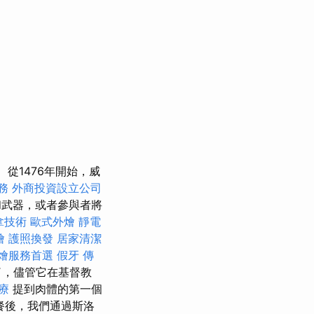
從1476年開始，威
服務
外商投資設立公司
和武器，或者參與者將
拿技術
歐式外燴
靜電
燴
護照換發
居家清潔
燴服務首選
假牙
傳
了，儘管它在基督教
療
提到肉體的第一個
早餐後，我們通過斯洛