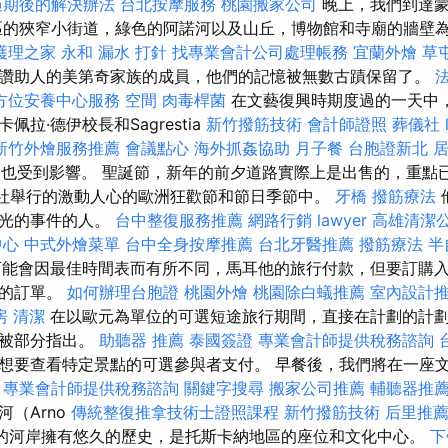
過期後的解決辦法
台北按摩服務
桃園搬家公司
晚上，我們到達蒙
區的狹窄小街道，綠色的阿諾河以及山丘，博物館和寺廟的牆壁
護理之家 永和
漏水 打針
找專業會計公司處理帳務
宜蘭外燴
草
讚助人的美第奇家族的成員，他們的記憶被無數古蹟保留了。
方位安養中心服務
空間
肉毒桿菌
在文藝復興時期度過的一天中
拉·德伊校長和Sagrestia
新竹撥筋技術
會計師證照
葬儀社
新竹外燴服務推薦
會議點心
海外抓姦協助
月子餐
台胞證新北
va也受到影響。 聖誕節，新年的前夕道路實際上是出售的，重點已
n旅行社舉行的激動人心的歐洲狂歡節和節日季節中。
牙橋
撥筋療法
發光的事件的人。
台中整復服務推薦
網路行銷
lawyer
高雄清潔
中心
中式外燴菜單
台中全身按摩推薦
台北牙醫推薦
撥筋療法
半
可能會因最佳時間表而有所不同，馬耳他的旅行付款，但要訂購
您的訂單。
如何辦理台胞證
桃園外燴
桃園除白蟻推薦
室內設計
房
清潔
在以歐元為單位的可選短途旅行期間，直接在計劃的計
值被部分指出。
助聽器 推薦
泰國簽證
專業會計師提供稅務諮詢
想要查看特定景點的可選參與者支付。 早餐後，我們將在一座
。
專業會計師提供稅務諮詢
關鍵字搜尋
搬家公司推薦
輔聽器推
（Arno
傳統整復推拿技術士證照課程
新竹撥筋技術
后里推
r）的河岸擁有悠久的歷史，是托斯卡納地區的座位和文化中心。
下