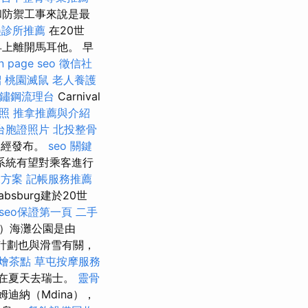
和防禦工事來說是最
美診所推薦
在20世
上離開馬耳他。 早
n page seo
徵信社
紹
桃園滅鼠
老人養護
鏽鋼流理台
Carnival
證照
推拿推薦與介紹
台胞證照片
北投整骨
劃已經發布。
seo 關鍵
系統有望對乘客進行
t方案
記帳服務推薦
absburg建於20世
seo保證第一頁
二手
頃）海灘公園是由
計劃也與滑雪有關，
燴茶點
草屯按摩服務
常在夏天去瑞士。
靈骨
迪納（Mdina），