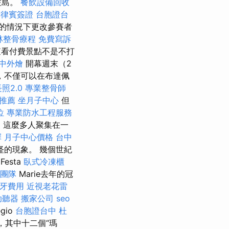
佐島。
餐飲設備回收
菲律賓簽證
台胞證台
的情況下更改參賽者
林整骨療程
免費寫訴
看付費景點不是不打
中外燴
開幕週末（2
此，不僅可以在布達佩
照2.0
專業整骨師
推薦
坐月子中心
但
位
專業防水工程服務
照
這麼多人聚集在一
擇
月子中心價格
台中
的現象。 幾個世紀
esta
臥式冷凍櫃
燴團隊
Marie去年的冠
牙費用
近視老花雷
助聽器
搬家公司
seo
gio
台胞證台中
杜
象，其中十二個“瑪