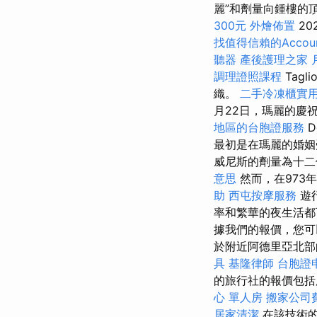
麗”和劑量向鍾樓的
300元
外燴佈置
20
找值得信賴的Account
聽器
產後護理之家 
調理證照課程
Tagli
織。
二手冷凍櫃實
月22日，瑪麗的慶祝活
地區的台胞證服務
D
最初是在瑪麗的婚
威尼斯的劑量為十二
意思
然而，在973
助
西屯按摩服務
遊
率和繁華的夜生活
據我們的報價，您可
於附近阿德里亞北部
具
基隆律師
台胞證
的旅行社的報價包括
心 單人房
搬家公司
居家清潔
在該技術的