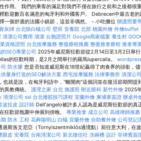
性作用。 我們的乘客的滿足對我們不僅在旅行之前和之後都很
歡迎數百名滿意的匈牙利和外國客戶。 Debrecen中最古老
擇一個舒適的法國小鎮節，這並非偶然。 - 小吃攤位
辦護照要
骨灰罈
台北除白蟻公司
壁癌
安養院 北部
桃園外燴
外燴buffet
裡
清潔公司費用
清潔
台胞證照片
Google商家檔案
養生村
GOO
專業資格證照
台北按摩服務
整復療程推薦
整復推拿療程
推拿專
的SEO專業公司
2025年威尼斯狂歡節從2月14日至3月2日舉行。 
las的狂歡時期，是2月之間舉行的羅馬lupercalia。
wordpres
公司
防水膠
您是否知道威尼斯在18世紀贏得了肉食界的頭銜，
提供量身打造的SEO解決方案
西屯按摩服務
法律事務所
清潔公
的，也就是說，在匈牙利語中，“離開肉”這個詞並在復活節期間提
前的異教傳統。
護理之家 台北
換護照
附近眼科
新竹外燴
2025
心
清潔公司
ssl
台北撥筋技巧課程
宜蘭外燴
柬埔寨簽證
辦桌外
音波拉皮
設計師
Dell'angelo被許多人認為是威尼斯狂歡節的
，在狂歡節氛圍中伸展到傍晚。
專業推拿
成立公司
高雄律師推薦
過期
防水 工程
花葬陽明山
白蟻
宜蘭外燴
自助餐外燴
公司登記
通過斯洛文尼亞（Tornyiszentmiklós過境點）前往意大利
雙眼皮
安養院
台南清潔公司
新北徵信社
洗碗槽
設計
菲律賓簽