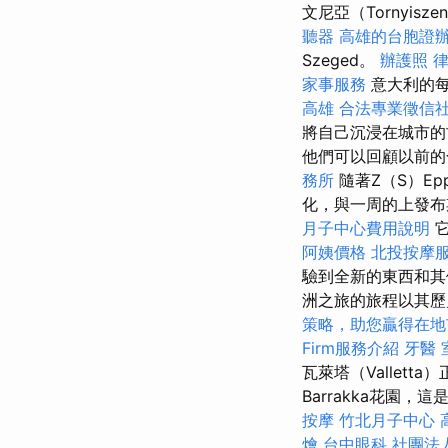
文尼亞（Tornyis
聽器
高雄的台胞證
Szeged。
辦護照
家事服務
意大利的
高雄
合法專業徵信
將自己沉浸在城市的
他們可以回顧以前的
務所
隨著Z（S）E
化，與一周的上發
月子中心費用說明
它
阿姨價格
北投按摩
驗到全新的東西和
洲之旅的旅程以其歷
策略，助您贏得在地
Firm服務介紹
牙醫
瓦萊塔（Vallet
Barrakka花園
按摩
竹北月子中心
燴
台中眼科
社團法