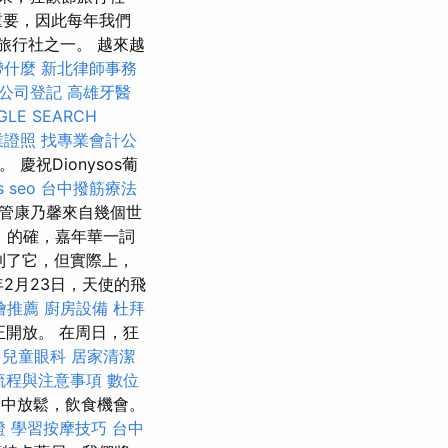
重要，因此每年我們
的旅行社之一。 越來越
帶什麼
新北律師事務
公司登記
高雄牙醫
GLE SEARCH
業證照
找專業會計公
慶祝Dionysos葡
s seo
台中撥筋療法
儘管康乃馨來自幾個世
司
的確，嘉年華一詞
到了它，但實際上，
年2月23日，天使的飛
燴推薦
廚房設備
杜拜
真正開放。 在周日，狂
兒童眼科
居家清潔
流程與注意事項
數位
，在途中放鬆，飲食機會。
證
學習按摩技巧
台中