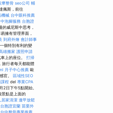
按摩整骨
seo公司
輔
達佩斯，前往
品機械
台中眼科推薦
台中泡腳服務
台胞證
漫的威尼斯中思考，
容易擁有管理界面，
美
到府外燴
會計師事
是一個特別有利的變
高雄搬家
護照申請
汽車上的座位。
打掃
，旅行者每天都能體
ml
月子中心推薦
歐
其感官。
區域性SEO
術課程
del
專業CPA
年3月2日下午5點開始。
個景點是上面的
人居家清潔
逢甲放鬆
台胞證宜蘭
苗栗外
台中整骨專業推薦