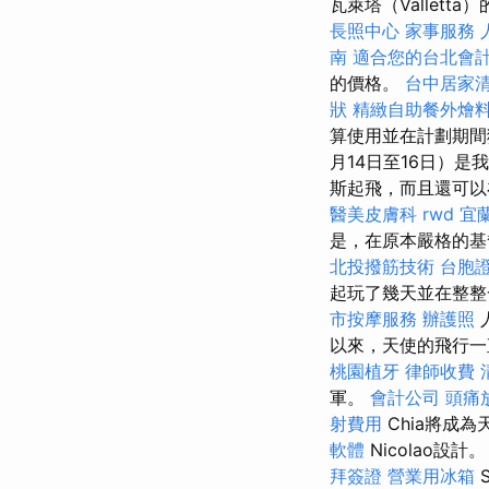
瓦萊塔（Vallet
長照中心
家事服務
南
適合您的台北會
的價格。
台中居家
狀
精緻自助餐外燴
算使用並在計劃期
月14日至16日）是
斯起飛，而且還可以在Szé
醫美皮膚科
rwd
宜
是，在原本嚴格的基
北投撥筋技術
台胞
起玩了幾天並在整整
市按摩服務
辦護照
以來，天使的飛行一直
桃園植牙
律師收費
軍。
會計公司
頭痛
射費用
Chia將成為天
軟體
Nicolao設計
拜簽證
營業用冰箱