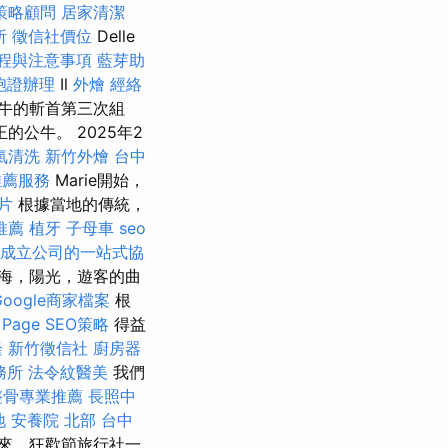
策略顧問
居家清潔
所
徵信社價位
Delle
程與注意事項
藍芽助
胞證辦理
Il
外燴
經絡
以公牛的斬首第三次組
公牛。 2025年2
氣清洗
新竹外燴
台中
推薦服務
Marie開始，
片
根據當地的傳統，
推薦
植牙
子母車
seo
成立公司的一站式協
海，陽光，遊客的曲
Google商家檔案
根
age SEO策略
得益
隆
新竹徵信社
廚房器
務所
法令紋醫美
我們
整骨專業推薦
長照中
地
安養院 北部
台中
以來，狂歡節旅行社一