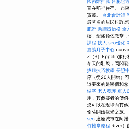
國術館推薦
台胞證
直在那裡住宿。 市
寶藏。
台北會計師
最著名的居民也許是
胞證
助聽器價格
全
樓，聖洛倫佐教堂，卡佩
課程
找人
seo優化
嘉義月子中心
nuo
Z（S）Eppeli
冬天的壯觀，閃閃
拔罐技巧教學
長照
序（從20人開始）
道要來的是哪個和
鍵字
老人養護 單人
用，其參賽者的價
您可以在現場向其他
倫薩開始觀光之旅
seo
這座城市在阿諾河
竹推拿療程
Rive