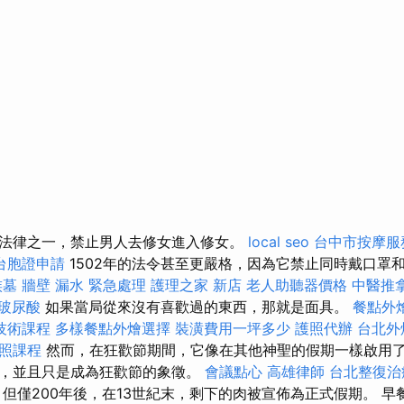
法律之一，禁止男人去修女進入修女。
local seo
台中市按摩
台胞證申請
1502年的法令甚至更嚴格，因為它禁止同時戴口罩
族墓
牆壁 漏水 緊急處理
護理之家 新店
老人助聽器價格
中醫推
玻尿酸
如果當局從來沒有喜歡過的東西，那就是面具。
餐點外
技術課程
多樣餐點外燴選擇
裝潢費用一坪多少
護照代辦
台北外
證照課程
然而，在狂歡節期間，它像在其他神聖的假期一樣啟用
，並且只是成為狂歡節的象徵。
會議點心
高雄律師
台北整復治
，但僅200年後，在13世紀末，剩下的肉被宣佈為正式假期。 