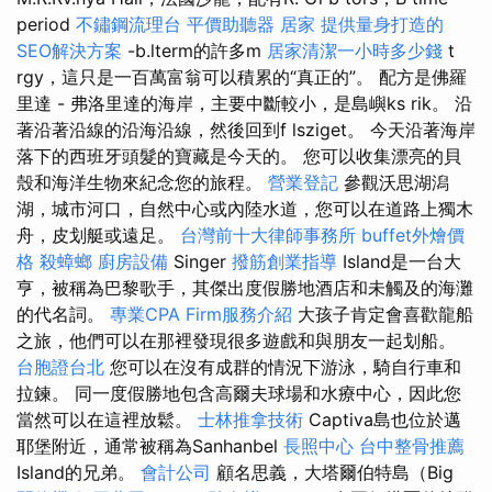
period
不鏽鋼流理台
平價助聽器
居家
提供量身打造的
SEO解決方案
-b.lterm的許多m
居家清潔一小時多少錢
t
rgy，這只是一百萬富翁可以積累的“真正的”。 配方是佛羅
里達 - 弗洛里達的海岸，主要中斷較小，是島嶼ks rik。 沿
著沿著沿線的沿海沿線，然後回到f lsziget。 今天沿著海岸
落下的西班牙頭髮的寶藏是今天的。 您可以收集漂亮的貝
殼和海洋生物來紀念您的旅程。
營業登記
參觀沃思湖潟
湖，城市河口，自然中心或內陸水道，您可以在道路上獨木
舟，皮划艇或遠足。
台灣前十大律師事務所
buffet外燴價
格
殺蟑螂
廚房設備
Singer
撥筋創業指導
Island是一台大
亨，被稱為巴黎歌手，其傑出度假勝地酒店和未觸及的海灘
的代名詞。
專業CPA Firm服務介紹
大孩子肯定會喜歡龍船
之旅，他們可以在那裡發現很多遊戲和與朋友一起划船。
台胞證台北
您可以在沒有成群的情況下游泳，騎自行車和
拉鍊。 同一度假勝地包含高爾夫球場和水療中心，因此您
當然可以在這裡放鬆。
士林推拿技術
Captiva島也位於邁
耶堡附近，通常被稱為Sanhanbel
長照中心
台中整骨推薦
Island的兄弟。
會計公司
顧名思義，大塔爾伯特島（Big