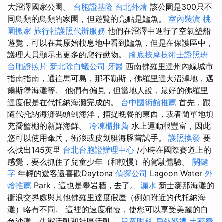
大沼澤國家公園。
台胞證基隆
台北外燴
該公園是300只不
同鳥類的鳥類的家園，但遊覽的亮點是鱷魚。
室內裝潢
桃
園搬家
旅行社護照代辦服務
他們在沼澤中進行了空氣墊船
遊覽，可以在其原始棲息地中看到鱷魚，但是在保護區中，
護理人員顯示出更多的爬行動物。
腳底按摩技術士證照班
台胞證照片
新北除白蟻公司
牙醫
西南佛羅里達州內線城市
指南指南，通往馬可島，那不勒斯，佛羅里達大沼澤地，邁
爾斯堡海灘等。 他們有偏見，但當地人說，最好的佛羅里
達度假是在代托納海灘完成的。
台中國術館推薦
首先，跟
隨代托納海灘碼頭到海洋，捕捉晚餐的東西，或者簡單地填
充喬蟹棚的新鮮海鮮。
冷凍櫃推薦
水上運動很豐富，因此
您可以使用傘兵，衝浪或皮划艇海豚嘗試手。
護照換發
要
么找出145英里
台北台胞證辦理中心
/小時在國際賽道上的
感覺，要么抓住了兒童少年（和較慢）的駕駛體驗。
關鍵
字
年輕的遊客還喜歡Daytona
偵探公司
Lagoon Water
外
燴推薦
Park，這也是攀岩牆，去了。
漏水
新士麥那海灘的
衝浪交界處與其他佛羅里達度假屋（例如附近的代托納海
灘）略有不同。 這裡的速度稍慢，使您可以享受美麗的白
色沙灘，生態活動和社區活動。
兒童眼科
戶外婚禮
土葬費