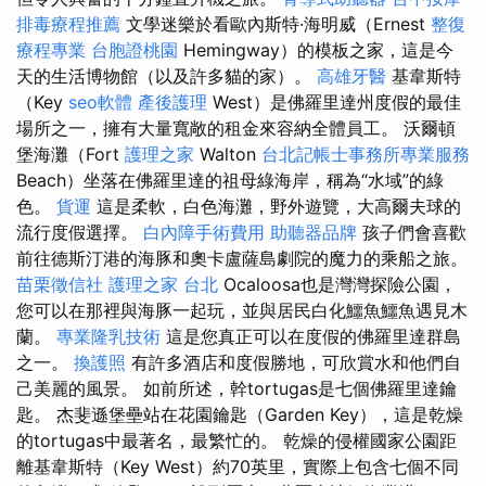
排毒療程推薦
文學迷樂於看歐內斯特·海明威（Ernest
整復
療程專業
台胞證桃園
Hemingway）的模板之家，這是今
天的生活博物館（以及許多貓的家）。
高雄牙醫
基韋斯特
（Key
seo軟體
產後護理
West）是佛羅里達州度假的最佳
場所之一，擁有大量寬敞的租金來容納全體員工。 沃爾頓
堡海灘（Fort
護理之家
Walton
台北記帳士事務所專業服務
Beach）坐落在佛羅里達的祖母綠海岸，稱為“水域”的綠
色。
貨運
這是柔軟，白色海灘，野外遊覽，大高爾夫球的
流行度假選擇。
白內障手術費用
助聽器品牌
孩子們會喜歡
前往德斯汀港的海豚和奧卡盧薩島劇院的魔力的乘船之旅。
苗栗徵信社
護理之家 台北
Ocaloosa也是灣灣探險公園，
您可以在那裡與海豚一起玩，並與居民白化鱷魚鱷魚遇見木
蘭。
專業隆乳技術
這是您真正可以在度假的佛羅里達群島
之一。
換護照
有許多酒店和度假勝地，可欣賞水和他們自
己美麗的風景。 如前所述，幹tortugas是七個佛羅里達鑰
匙。 杰斐遜堡壘站在花園鑰匙（Garden Key），這是乾燥
的tortugas中最著名，最繁忙的。 乾燥的侵權國家公園距
離基韋斯特（Key West）約70英里，實際上包含七個不同