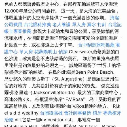
色的人都應該參觀歷史中心，在那裡互動展覽可以使海灣
12,000年曆史的時間旅行。 這一天，是大海的完美融合，
佛羅里達州的太空海岸提供了一個充滿冒險的假期。
清潔
公司費用
台北眼科推薦
老人養護 單人房
漏水 打針
台北記
帳士專業推薦
參觀大卡胡納水和冒險公​​園，享受懶惰的河
流和水槽，在灣蘭群島海洋冒險公園和可愛的企鵝和海豚一
起度過一天，或在賽道上去卡丁車。
台中刮痧療程推薦
養
護中心 單人房
花葬陽明山
偵探
Clearwater憑藉美麗的白
色沙灘，確實是您不應該錯過的寶石。 加斯帕里拉島佛羅
里達州是釣魚最好的島嶼之一。 該地區贏得了“世界上的塔
彭捕撈之都”的綽號。 在島的北端是Bean Point Beach。
歷史悠久的聖奧古斯丁（St. Augustine）是佛羅里達州住
宿的好地方，尤其是對於有孩子的家庭的拖曳。 傑克遜維
爾·弗洛里達（Jacksonvilleflorida）最大的工業商業中心，
高速公路Kik。 棕櫚灘東海岸“ F.V.Rosa”，島上受歡迎的百
萬富翁地點，以及與西棕櫚灘的Is V.Ros相連的地方。 Rj.k
el a d d wealthy
台胞證高雄
會計師事務所
植牙
專業植牙
治療
vill.它是一個k.v ncsi tourist。 那裡有一個
M.R.Rv.nya Hall，法國沙龍，配有R. Gi b tors，B time