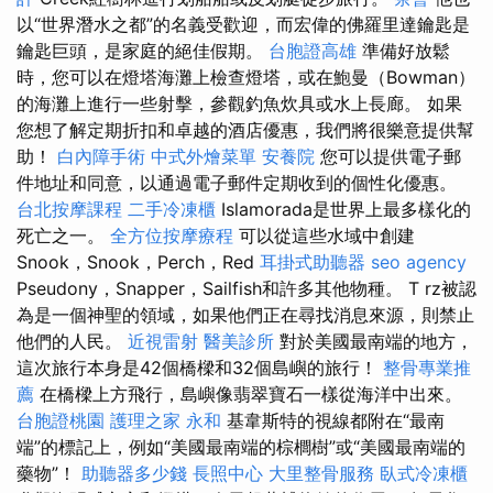
以“世界潛水之都”的名義受歡迎，而宏偉的佛羅里達鑰匙是
鑰匙巨頭，是家庭的絕佳假期。
台胞證高雄
準備好放鬆
時，您可以在燈塔海灘上檢查燈塔，或在鮑曼（Bowman）
的海灘上進行一些射擊，參觀釣魚炊具或水上長廊。 如果
您想了解定期折扣和卓越的酒店優惠，我們將很樂意提供幫
助！
白內障手術
中式外燴菜單
安養院
您可以提供電子郵
件地址和同意，以通過電子郵件定期收到的個性化優惠。
台北按摩課程
二手冷凍櫃
Islamorada是世界上最多樣化的
死亡之一。
全方位按摩療程
可以從這些水域中創建
Snook，Snook，Perch，Red
耳掛式助聽器
seo agency
Pseudony，Snapper，Sailfish和許多其他物種。 T rz被認
為是一個神聖的領域，如果他們正在尋找消息來源，則禁止
他們的人民。
近視雷射
醫美診所
對於美國最南端的地方，
這次旅行本身是42個橋樑和32個島嶼的旅行！
整骨專業推
薦
在橋樑上方飛行，島嶼像翡翠寶石一樣從海洋中出來。
台胞證桃園
護理之家 永和
基韋斯特的視線都附在“最南
端”的標記上，例如“美國最南端的棕櫚樹”或“美國最南端的
藥物”！
助聽器多少錢
長照中心
大里整骨服務
臥式冷凍櫃