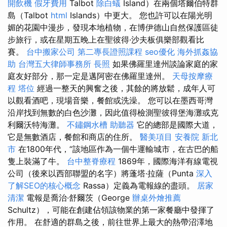
開飲機
假牙費用
Talbot
除白蟻
Island）在兩個塔爾伯特群
島（Talbot
html
Islands）中更大。 您也許可以在陽光明
媚的花園中漫步，發現本地植物，在博伊德山自然保護區徒
步旅行，或在星期五晚上在聖彼得·沙夫板俱樂部觀看比
賽。
台中搬家公司
第二專長證照課程
seo優化
海外抓姦協
助
台灣五大律師事務所
長照
如果佛羅里達州談論家庭的家
庭友好部分，那一定是邁阿密在佛羅里達州。
天母按摩療
程
塔位
經過一整天的興奮之後，其餘的將放鬆，成年人可
以觀看酒吧，現場音樂，餐館或洗澡。 您可以在墨西哥灣
沿岸找到無數的白色沙灘，因此值得檢測聖彼得堡海灘或克
利爾沃特海灘。
不鏽鋼水槽
助聽器
它的總部是國際大道，
它是無數酒店，餐館和商店的住所。
醫美項目
安養院 新北
市
在1800年代，“該地區作為一個牛運輸城市，在古巴的船
隻上裝滿了牛。
台中整脊療程
1869年，國際海洋有線電視
公司（後來以西部聯盟的名字）將蓬塔·拉薩（Punta
深入
了解SEO的核心概念
Rassa）定義為電報線的盡頭。
居家
清潔
電報是喬治·舒爾茨（George
辦桌外燴推薦
Schultz），可能在創建佔領該物業的第一家餐廳中發揮了
作用。 在舒適的群島之後，前往世界上最大的熱帶沼澤地