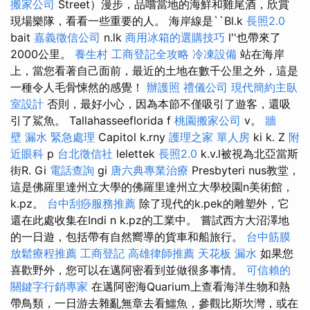
搬家公司
Street）漫步，品嚐當地的海鮮和雞尾酒，欣賞
現場樂隊，看看一些重要的人。 海岸線是``Bl.k
長照2.0
bait
嘉義徵信公司
n.lk
商用冰箱的選購技巧
l''也帶來了
2000公里。
養生村
工商登記全攻略
冷凍設備
站在海岸
上，當您看著自己面前，最近的土地在數千公里之外，這是
一種令人毛骨悚然的感覺！
辦護照
禮儀公司
現代簡約主臥
室設計
否則，最好小心，因為本節不僅吸引了遊客，還吸
引了鯊魚。 Tallahasseeflorida f
桃園搬家公司
v。
牆
壁 漏水 緊急處理
Capitol k.rny
護理之家 單人房
ki k. Z
附
近眼科
p
台北徵信社
lelettek
長照2.0
k.v.l被視為北亞當斯
街R. Gi
電話查詢
gi
唐六典專業治療
Presbyteri nus教堂，
這是佛羅里達州立大學的佛羅里達州立大學校園n美術館，
k.pz。
台中刮痧服務推薦
除了現代的k.pek的雕塑外，它
還在此處收集在Indi n k.pz的工業中。 嘗試西方大沼澤地
的一日遊，包括帶有自然嚮導的貨車和船旅行。
台中筋膜
放鬆療程推薦
工商登記
高雄律師推薦
天花板 漏水
如果您
喜歡野外，您可以在邁阿密看到並做很多事情。
可信賴的
關鍵字行銷專家
在邁阿密海Quarium上查看海洋生物和熱
帶鳥類，一日游去雜亂無章去看鱷魚，參觀比斯坎灣，或在