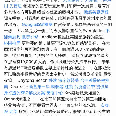
用
失智症
藝術家的講習班畫廊每月舉辦一次展覽，還有許
多其他地方可以目睹當地社區的藝術才能。
撥筋美容療程
陽光明媚，壯觀和行動包裝，此列表是佛羅里達州度假的最
佳場所。
Google商家檔案
自然美景，就像墨西哥灣的一側
一樣，大西洋是另一側，而令人難以置信的Everglades
不
鏽鋼廚具
搜尋引擎
Landland也難怪美國是旅行的最愛。
桃園植牙
更重要的是，佛羅里達知道如何感覺良好。 在大
西洋沿岸的可可海灘旁邊，有一個超過560 km2的建築
群，從那裡推出了無數的航天飛機。 這個迷你城市的遊客
在那裡有10,000多人的工作可以進行公共汽車旅行。 每年
有超過150萬遊客參觀世界上最特殊的地點之一，在那裡您
可以熟悉半個世紀的美國太空歷史，嘗試模擬器並看到巨型
火箭。 Daytona Beach
外燴
法令紋醫美
台中整骨療程推
薦
Decrease
新墓第一年
助聽器 種類
台胞證台中
提供量
身打造的SEO解決方案
安養中心
Key鄰居風景如畫的
Omond海灘之一。 在南部和第五大街南部的第三街開始一
些零售療法，不再觀看世界去了一個友好的澆水洞。
安養
院 北部
欣賞那不勒斯灣的美麗景色，攀登那不勒斯公主的