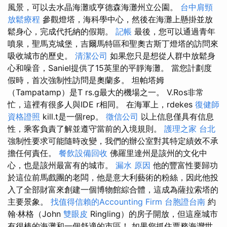
風景，可以去水晶海灘或亨德森海灘州立公園。
台中肩頸
放鬆療程
參觀燈塔，海科學中心，然後在海灘上懸掛並放
鬆身心，完成代托納的假期。
記帳
最後，您可以通過青年
噴泉，聖馬克城堡，吉爾馬特區和聖奧古斯丁燈塔的訪問來
吸收城市的歷史。
清潔公司
如果您只是想從人群中放鬆身
心和噪音，Saniel提供了15英里的平靜海灘。 當您計劃度
假時，首次強制性訪問是奧蘭多。 坦帕塔姆
（Tampatamp）是T rs.g最大的機場之一。 V.Ros非常
忙，這裡有很多人與IDE r相同。 在海軍上，rdekes
復健師
資格證照
kill.t是一個rep。
徵信公司
以上信息僅具有信息
性，乘客負責了解並遵守當前的入境規則。
護理之家 台北
強制性要求可能隨時改變，我們的辦公室對其特定績效不承
擔任何責任。
餐飲設備回收
佛羅里達州是該州的文化中
心，也是該州最富有的城市。
漏水 原因
他的豐富性要歸功
於這位前馬戲團的老闆，他是意大利藝術的粉絲，因此他投
入了全部財富來創建一個博物館綜合體，這成為薩拉索塔的
主要景象。
找值得信賴的Accounting Firm
台胞證台南
約
翰·林格（John
雙眼皮
Ringling）的房子開放，但這座城市
有很棒的海灘和一個舒適的市區！ 如果您抓住票務海灣世