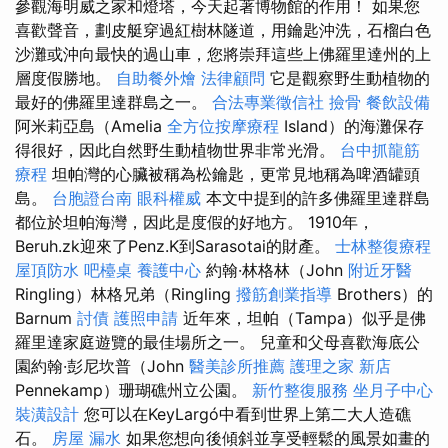
參觀海明威之家和燈塔，今天起著博物館的作用！ 如果您
喜歡聲音，劃皮艇穿過紅樹林隧道，用鑰匙沖洗，石榴白色
沙灘或沖向最快的過山車，您將崇拜這些上佛羅里達州的上
層度假勝地。
自助餐外燴
法律顧問
它是觀察野生動植物的
最好的佛羅里達群島之一。
合法專業徵信社
撿骨
餐飲設備
阿米莉亞島（Amelia
全方位按摩療程
Island）的海灘保存
得很好，因此自然野生動植物世界非常光滑。
台中抓龍筋
療程
坦帕灣的心臟被稱為松鑰匙，更常見地稱為啤酒罐頭
島。
台胞證台南
眼科權威
本文中提到的許多佛羅里達群島
都位於坦帕海灣，因此是度假的好地方。 1910年，
Beruh.zk迎來了Penz.K到Sarasotai的財產。
士林整復療程
屋頂防水
吧檯桌
養護中心
約翰·林格林（John
附近牙醫
Ringling）林格兄弟（Ringling
撥筋創業指導
Brothers）的
Barnum
討債
護照申請
近年來，坦帕（Tampa）似乎是佛
羅里達家庭遊覽的最佳場所之一。 兒童和父母喜歡海底公
園約翰·彭尼坎普（John
醫美診所推薦
護理之家 新店
Pennekamp）珊瑚礁州立公園。
新竹整復服務
坐月子中心
裝潢設計
您可以在KeyLargó中看到世界上第二大人造礁
石。
房屋 漏水
如果您想向後傾斜並享受輕鬆的風景如畫的