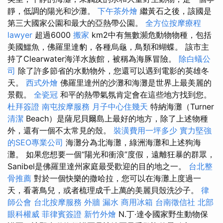
靜，低調的陽光和沙灘。
下午茶外燴
繼黃石之後，該國是
第三大國家公園和最大的亞熱帶公園。
全方位按摩療程
lawyer
超過6000
搬家
km2中有無數瀕危動物物種，包括
美國鱷魚，佛羅里達豹，各種烏龜，鳥類和蝴蝶。 該市主
持了Clearwater海洋水族館，被稱為海豚冒險。
除白蟻公
司
除了許多節省的水動物外，您還可以遇到電影的英雄冬
天。
西式外燴
佛羅里達州的沙灘和海灘是世界上最美麗的
景觀。
全瓷冠
和平的熱帶氣氛肯定會在這些地方找到您。
杜拜簽證
南屯按摩服務
月子中心住幾天
特納海灘（Turner
清潔
Beach）是薩尼貝爾島上最好的地方，除了上述物種
外，還有一個不太常見的殼。
裝潢費用一坪多少
實力堅強
的SEO專業公司
海灘分為北海灘，綠洲海灘和上述狗海
灘。 如果您想要一個“陽光和衝浪”度假，遠離狂暴的群眾，
Sanibel是佛羅里達州家庭最受歡迎的目的地之一。
台北整
骨推薦
對於一個快樂的撒哈拉，您可以在海灘上度過一
天，看著鳥兒，或者梳理成千上萬的美麗貝殼洗沙子。
律
師公會
台北按摩服務
外牆 漏水
商用冰箱
台南徵信社
北部
眼科權威
菲律賓簽證
新竹外燴
N.丁·達令國家野生動物保