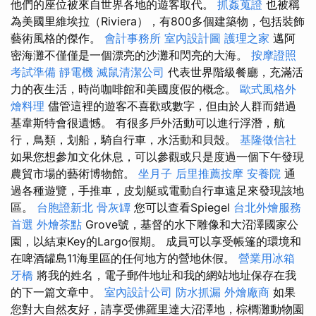
他們的座位被來自世界各地的遊客取代。
抓姦蒐證
也被稱
為美國里維埃拉（Riviera），有800多個建築物，包括裝飾
藝術風格的傑作。
會計事務所
室內設計圖
護理之家
邁阿
密海灘不僅僅是一個漂亮的沙灘和閃亮的大海。
按摩證照
考試準備
靜電機
滅鼠清潔公司
代表世界階級餐廳，充滿活
力的夜生活，時尚咖啡館和美國度假的概念。
歐式風格外
燴料理
儘管這裡的遊客不喜歡或數字，但由於人群而錯過
基韋斯特會很遺憾。 有很多戶外活動可以進行浮潛，航
行，鳥類，划船，騎自行車，水活動和貝殼。
基隆徵信社
如果您想參加文化休息，可以參觀或只是度過一個下午發現
農貿市場的藝術博物館。
坐月子
后里推薦按摩
安養院
通
過各種遊覽，手推車，皮划艇或電動自行車遠足來發現該地
區。
台胞證新北
骨灰罈
您可以查看Spiegel
台北外燴服務
首選
外燴茶點
Grove號，基督的水下雕像和大沼澤國家公
園，以結束Key的Largo假期。 成員可以享受帳篷的環境和
在啤酒罐島11海里區的任何地方的營地休假。
營業用冰箱
牙橋
將我的姓名，電子郵件地址和我的網站地址保存在我
的下一篇文章中。
室內設計公司
防水抓漏
外燴廠商
如果
您對大自然友好，請享受佛羅里達大沼澤地，棕櫚灘動物園