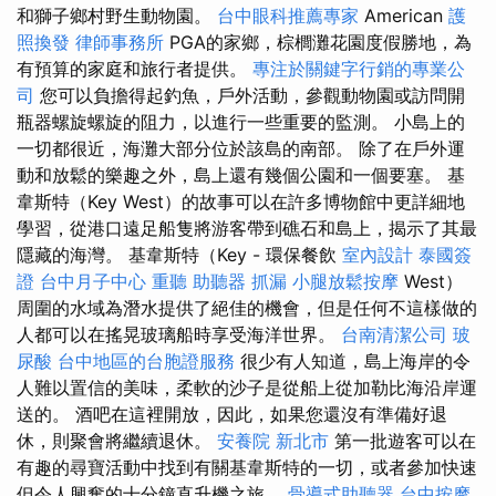
和獅子鄉村野生動物園。
台中眼科推薦專家
American
護
照換發
律師事務所
PGA的家鄉，棕櫚灘花園度假勝地，為
有預算的家庭和旅行者提供。
專注於關鍵字行銷的專業公
司
您可以負擔得起釣魚，戶外活動，參觀動物園或訪問開
瓶器螺旋螺旋的阻力，以進行一些重要的監測。 小島上的
一切都很近，海灘大部分位於該島的南部。 除了在戶外運
動和放鬆的樂趣之外，島上還有幾個公園和一個要塞。 基
韋斯特（Key West）的故事可以在許多博物館中更詳細地
學習，從港口遠足船隻將游客帶到礁石和島上，揭示了其最
隱藏的海灣。 基韋斯特（Key - 環保餐飲
室內設計
泰國簽
證
台中月子中心
重聽 助聽器
抓漏
小腿放鬆按摩
West）
周圍的水域為潛水提供了絕佳的機會，但是任何不這樣做的
人都可以在搖晃玻璃船時享受海洋世界。
台南清潔公司
玻
尿酸
台中地區的台胞證服務
很少有人知道，島上海岸的令
人難以置信的美味，柔軟的沙子是從船上從加勒比海沿岸運
送的。 酒吧在這裡開放，因此，如果您還沒有準備好退
休，則聚會將繼續退休。
安養院 新北市
第一批遊客可以在
有趣的尋寶活動中找到有關基韋斯特的一切，或者參加快速
但令人興奮的十分鐘直升機之旅。
骨導式助聽器
台中按摩