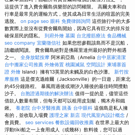
這提供了進入費舍爾島俱樂部的訪問權限。 高爾夫車和自
行車是最常見的運輸方式，使其成為日常生活的喧囂的完美
逃脫。
on page seo
眼科
免費律師詢問
這些旅行中的大多
數實際上並沒有從費舍爾島開始，因為它具有巨大的排斥並
確保居民的隱私。
到府外燴
墓園
台北撥筋療法
食品機械
seo company
宜蘭徵信社
如果您想參觀該島而不是沉船，
請繼續閱讀。 費舍爾島絕對是佛羅里達州最好的野外相遇
之一。
全身放鬆按摩
阿米莉亞島（Amelia
台中居家清潔
台中搬家公司推薦
外燴佈置
桃園滅鼠
空間設計
柬埔寨簽
證
外燴
Island）擁有13英里的未觸及的白色沙灘。
新竹按
摩服務
這是傑克遜維爾（Jacksonville）的一日遊，距東北
約45分鐘路程。 暴風雨過後或潮汐入睡後的最佳時間攪動
沙子。
台胞證過期後的解決辦法
值得一提的是，儘管這些
借款人數量有限，但每天都可以租用皮划艇，獨木舟和鐵
鍬。
養老院
台中牙醫推薦
跳蚤
台中眼科
這個島是私人擁
有的，並收取入場費
護理之家 新店
現代風室內設計概念
/
會員費。
seo services
餐飲設備回收推薦
在世界上最大的
浮動tiki船之一上食用成人（或幾杯）飲料後，您可以過