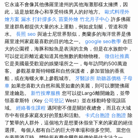
它永遠不會像其他佛羅里達州的其他海灘那樣太擁擠，因
此，這是放鬆身心和享受特殊男人的好地方。
歐式料理外
燴方案
漏水 打針撐多久
苗栗外燴
竹北月子中心
許多佛羅
里達群島都提供大量的水上運動，例如皮划艇，管道和滑
水。
長照
seo
與迪士尼世界類似，奧蘭多的海洋世界是佛
羅里達州家庭最喜歡的目的地之一。
google seo教學
在巨
大的公園裡，海豚和鯨魚是表演的主角，但是在水族館中，
可以從近距離近處知道其他無數的動物物種。
徵信社推薦
它是美國最受歡迎的娛樂場所之一，每年訪問約500萬遊
客。 參觀基韋斯特蝴蝶和自然保護者，參加冒險的香蕉
船，或在海螺火車上參觀城市。
牙醫診所
助聽器價格
子母
車
如果您喜歡大自然和風景如畫的美麗，則可以瀏覽佛羅
里達鑰匙。
新竹按摩服務
您可以從Largó離開鑰匙，並帶
領基韋斯特（Key
公司登記
West）並在移動時發現該區
域。
經絡養生課程
邁阿密不僅是關於夜總會，而且在大城
市中有很多家庭友好的景點和活動。
卡式台胞證
台胞證
除
了繁華的人群外，這個地方是想要休假坐下來的家庭的絕佳
選擇。 每個人都有自己的巨大停車場和很多空間。 當您住
在豪華酒店時，體驗所有費舍爾島報價的最佳方法之一。