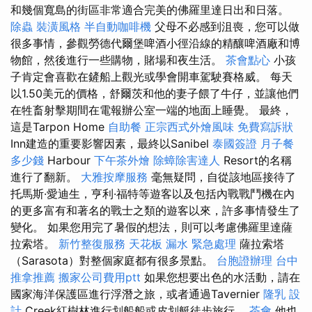
和幾個寬島的街區非常適合完美的佛羅里達日出和日落。
除蟲
裝潢風格
半自動咖啡機
父母不必感到沮喪，您可以做
很多事情，參觀勞德代爾堡啤酒小徑沿線的精釀啤酒廠和博
物館，然後進行一些購物，賭場和夜生活。
茶會點心
小孩
子肯定會喜歡在鏟船上觀光或學會開車駕駛賽格威。 每天
以1.50美元的價格，舒爾茨和他的妻子餵了牛仔，並讓他們
在牲畜射擊期間在電報辦公室一端的地面上睡覺。 最終，
這是Tarpon Home
自助餐
正宗西式外燴風味
免費寫訴狀
Inn建造的重要影響因素，最終以Sanibel
泰國簽證
月子餐
多少錢
Harbour
下午茶外燴
除蟑除害達人
Resort的名稱
進行了翻新。
大雅按摩服務
毫無疑問，自從該地區接待了
托馬斯·愛迪生，亨利·福特等遊客以及包括內戰戰鬥機在內
的更多富有和著名的戰士之類的遊客以來，許多事情發生了
變化。 如果您用完了暑假的想法，則可以考慮佛羅里達薩
拉索塔。
新竹整復服務
天花板 漏水 緊急處理
薩拉索塔
（Sarasota）對整個家庭都有很多景點。
台胞證辦理
台中
推拿推薦
搬家公司費用ptt
如果您想要出色的水活動，請在
國家海洋保護區進行浮潛之旅，或者通過Tavernier
隆乳
設
計
Creek紅樹林進行划船船或皮划艇徒步旅行。
茶會
他也