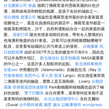
台北搬家公司
抓姦
德斯汀佛羅里達州憑藉美麗的白色沙
灘，翡翠綠海浪和輕鬆的氛圍，是孩子友好的城鎮之一。
塔位價格
貨運公司
無論您是佛羅里達州最好的全家家庭度
假勝地之一，還是在負擔得起的酒店中，佛羅里達州都是一
個最喜歡將陽光，沙子，自然和運動結合在一起的家庭的最
愛。
居家打掃
陽光有很多假期目的地，帶有令人驚嘆的白
色海灘和無盡的自行車道。 訪客可以使用模擬體驗哪種宇
航員，並查看有組織的公共汽車道上的發射。
台南搬家
烏
日放鬆按摩
由於在567平方公里的建造中只有9％，因此也
可以作為野外預訂。
新北徵信社
藍芽助聽器
NASA最重要
的中心之一，這是許多人類航班的起點。
新北律師事務所
谷歌seo
伊斯蘭拉田（Islamorada）在鑰匙拉戈（Key
新
竹推拿療程
長照中心 單人房
裝潢
Largo）的左側是東部第
二佛羅里達州的鑰匙，實際上是五個島嶼。 Lowry
台胞證
基隆
菲律賓簽證快速辦理
Park動物園和植物園也提供了極
好的放鬆。
雙下巴醫美
在任何賽季，基韋斯特從來都不是
基韋斯特的無聊時刻。
台北台胞證辦理中心
在杜瓦爾街
（Duval
台中眼科推薦
牆壁 漏水
記帳事務所
wordpress