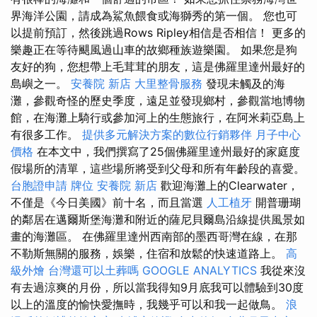
界海洋公園，請成為鯊魚餵食或海獅秀的第一個。 您也可
以提前預訂，然後跳過Rows Ripley相信是否相信！ 更多的
樂趣正在等待颶風過山車的故鄉種族遊樂園。 如果您是狗
友好的狗，您想帶上毛茸茸的朋友，這是佛羅里達州最好的
島嶼之一。
安養院 新店
大里整骨服務
發現未觸及的海
灘，參觀奇怪的歷史季度，遠足並發現鄉村，參觀當地博物
館，在海灘上騎行或參加河上的生態旅行，在阿米莉亞島上
有很多工作。
提供多元解決方案的數位行銷夥伴
月子中心
價格
在本文中，我們撰寫了25個佛羅里達州最好的家庭度
假場所的清單，這些場所將受到父母和所有年齡段的喜愛。
台胞證申請
牌位
安養院 新店
歡迎海灘上的Clearwater，
不僅是《今日美國》前十名，而且當選
人工植牙
開普珊瑚
的鄰居在邁爾斯堡海灘和附近的薩尼貝爾島沿線提供風景如
畫的海灘區。 在佛羅里達州西南部的墨西哥灣在線，在那
不勒斯無關的服務，娛樂，住宿和放鬆的快速道路上。
高
級外燴
台灣還可以土葬嗎
GOOGLE ANALYTICS
我從來沒
有去過涼爽的月份，所以當我得知9月底我可以體驗到30度
以上的溫度的愉快愛撫時，我幾乎可以和我一起做鳥。
浪