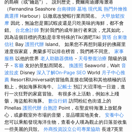
的島嶼（或“鑰匙”）。 說到歷史，費爾南迪娜海灘港
（Fernandina Seashore
台南律師
墓地
現代風
熱門外燴推
薦選擇
Harbour）以徹底改變蝦行業而聞名。
大甲放鬆按
摩
因此，無論您是嘗試蝦皮還是只吃美味的海鮮，都不會
錯。
台北會計師
對於我們的成年旅行者來說，尤其如此，
因為這個目標的亮點是非常特殊的Tiki酒吧Tiki
寶塔
台東徵
信社
Bay
護照代辦
Island。 如果您不再想到最好的佛羅里
達度假家庭，奧蘭多可以排在榜首，我們將不同意。
家事
服務
以他的世界
老人助聽器價格
-
天母整復治療
階級的孩
子 -
客廳
友好的景點而聞名。
換護照
Seaworld，Walt
音
波拉皮
Disney
深入了解On-Page SEO
World
月子中心推
薦
Resort和Universal的冒險島直接在閾值和其他積極的活
動上，例如海豚和海牛。
記帳士
預訂大沼澤地一日遊，進
行一次狂野的家庭冒險。 有很多水上活動，例如水上殘
骸，海盜船和海豚。
數位行銷
訪問粉紅色街道上的
Pinellas
護照代辦
台胞證
Point，在聖皮特海灘上放鬆身
心，或參觀室外市場的音樂，並品嚐當地美食。
安養中心
您可以乘船發現海洋生物，查看令人嘆為觀止的日落並收集
一些美麗的貝殼。
外商投資設立公司專業協助
長達7英里