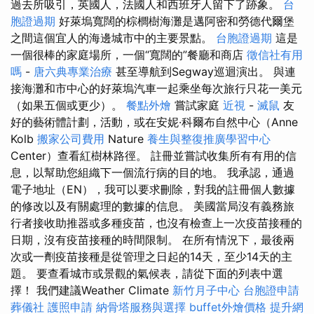
過去所吸引，英國人，法國人和西班牙人留下了跡象。
台
胞證過期
好萊塢寬闊的棕櫚樹海灘是邁阿密和勞德代爾堡
之間這個宜人的海邊城市中的主要景點。
台胞證過期
這是
一個很棒的家庭場所，一個“寬闊的”餐廳和商店
徵信社有用
嗎
-
唐六典專業治療
甚至導航到Segway巡迴演出。 與連
接海灘和市中心的好萊塢汽車一起乘坐每次旅行只花一美元
（如果五個或更少）。
餐點外燴
嘗試家庭
近視
-
滅鼠
友
好的藝術體計劃，活動，或在安妮·科爾布自然中心（Anne
Kolb
搬家公司費用
Nature
養生與整復推廣學習中心
Center）查看紅樹林路徑。 註冊並嘗試收集所有有用的信
息，以幫助您組織下一個流行病的目的地。 我承認，通過
電子地址（EN），我可以要求刪除，對我的註冊個人數據
的修改以及有關處理的數據的信息。 美國當局沒有義務旅
行者接收助推器或多種疫苗，也沒有檢查上一次疫苗接種的
日期，沒有疫苗接種的時間限制。 在所有情況下，最後兩
次或一劑疫苗接種是從管理之日起的14天，至少14天的主
題。 要查看城市或景觀的氣候表，請從下面的列表中選
擇！ 我們建議Weather Climate
新竹月子中心
台胞證申請
葬儀社
護照申請
納骨塔服務與選擇
buffet外燴價格
提升網