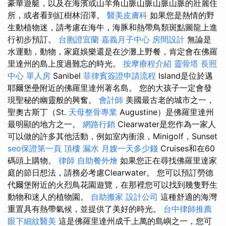
豪華遊艇，以及在海濱或山羊角山脈山脈山脈山脈的壯麗住
所，或者看到紅樹林沼澤。
醫美皮膚科
如果您是熱情的野
生動植物迷，請考慮在海牛，海豚和熱帶鳥類斑點圖龍上進
行初步預訂。
台胞證宜蘭
嘉義月子中心
房間設計
無論是
水運動，動物，家庭娛樂還是在沙灘上野餐，肯定會在佛羅
里達州的島上度過難忘的時光。
按摩療程介紹
靈骨塔
長照
中心 單人房
Sanibel
菲律賓簽證申請流程
Island是位於邁
耶爾堡壘附近的佛羅里達州著名島。 您的大孩子一定會發
現聖秘的幽靈般的興奮。
會計師
美國最古老的城市之一，
聖奧古斯丁（St.
天母整骨專業
Augustine）是佛羅里達州
最明顯的地方之一。
網路行銷
Clearwater是您作為一家人
可以做的許多其他活動，例如室內衝浪，Minigolf，Sunset
seo保證第一頁
頂樓 漏水
月嫂一天多少錢
Cruises和在60
碼頭上購物。
律師
自助餐外燴
如果您正在尋找佛羅里達家
庭的節日想法，請務必考慮Clearwater。 您可以預訂勞德
代爾堡附近的火烈鳥花園遊覽，在那裡您可以找到幾隻野生
動物和迷人的植物園。
自助搬家
設計公司
這種舒適的海灣
重置具有熱帶氣候，並提供了美好的時光。
台中律師推薦
眼下細紋醫美
這是佛羅里達州成千上萬的島嶼之一，您可