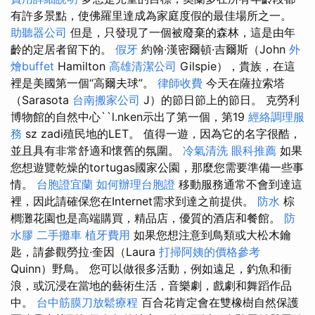
有許多景點，使佛羅里達成為家庭度假的最佳場所之一。
助聽器公司
但是，只發現了一個被廢棄的森林，這是由年
齡的定居者留下的。
假牙
約翰·漢密爾頓·吉爾斯（John
外
燴buffet
Hamilton
高雄清潔公司
Gilspie），貴族，在這
裡是美國第一個“高爾夫球”。
律師收費
今天在薩拉索塔
（Sarasota
台南搬家公司
J）的節日節上的節日。 克勞利
博物館的自然中心``l.nken示出了第一個，第19
經絡調理服
務
sz zadi殖民地的LET。 值得一遊，因為它的名字很酷，
並且具有非常舒適和懷舊的氛圍。
冷氣清洗
眼科推薦
如果
您想遊覽乾燥的tortugas國家公園，那麼您需要準備一些事
情。
台胞證宜蘭
如何辦理台胞證
移動服務通常不會到達這
裡，因此請確保您在Internet需求到達之前提供。
防水
棕
櫚灘花園也是高端購買，精品店，優質的酒店和餐館。
防
水膠
二手攤車
植牙費用
如果您想注意到鳥類或大松木鑰
匙，請參觀勞拉·奎因（Laura
打掃阿姨的價格參考
Quinn）野鳥。 您可以做很多活動，例如遠足，釣魚和衝
浪，或沉浸在當地的藝術生活，音樂劇，戲劇和舞蹈作品
中。
台中筋膜刀放鬆療程
百合花肯定會在雙橡樹自然保護