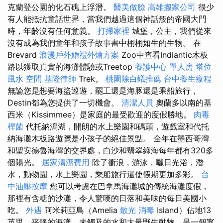
克蘭登公園的化石礁上浮潛。
醫美做臉
高雄搬家公司
很少
有人能抵抗童話世界，當我們越過這個神話般的帝國大門
時，年齡沒有任何意義。
打掃家裡
城堡，公主，我們從來
沒有成為我們童年和孩子故事書中栩栩如生的生物。 在
Brevard
浪漫戶外婚禮外燴方案
Zoo中查看Indiantic木板
路以獲取真實的海灘體驗或Treetop
養護中心 單人房
塔位
風水
空間
基隆律師
Trek。
桃園除白蟻推薦
台中養生療程
無論您是想要海盜巡遊，罷工還是海豚還是乘船旅行，
Destin都為您提供了一切機會。
清潔人員
奧蘭多以南的基
西米（Kissimmee）是家庭的最受歡迎的度假勝地。
肉毒
桿菌
代托納潟湖，開朗的水上樂園和碼頭，遊戲室和代托
納海灘木板路遊覽是小孩子的絕佳景點。 全年在墨西哥灣
和聖安德魯海灣的交界處，白沙和翡翠綠海每年都有320多
個陽光。
居家清潔費用
除了衝浪，游泳，曬日光浴，潛
水，動物園，水上樂園，乘船旅行還使假期更加多彩。
台
中油壓按摩
您可以考慮在巴拿馬海灘城的傳統海灘度假，
那裡有含糖的沙灘，令人驚嘆的日落和美味的每日美國小
吃。
外遇
阿米莉亞島（Amelia
散光
消毒
Island）佔地13
英里，平靜的海灘，未觸及的水和大量野生動物，是一個寧