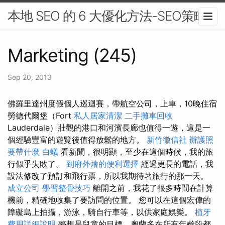
本地 SEO 的 6 大優化方法-SEO策略
Marketing (245)
Sep 20, 2013
佛羅里達州度假個人巡迴賽，帶航空公司，上車，10晚住宿
勞德代爾堡（Fort
私人居家清潔
二手攤車回收
Lauderdale）壯觀的港口和河濱長廊也值得一遊，這是一
個經驗豐富的遊覽後值得放鬆的地方。
新竹徵信社
辦護照
要帶什麼
白蟻
看新聞，很明顯，至少在這個時候，我的旅
行似乎失敗了。
到府外燴的便利選擇
經過更長的電話，我
設法修改了預訂和飛行票，所以我期待著旅行的那一天。
成立公司
學習整骨技巧
離開之前，我花了很多時間在計算
機前，精確地收集了要訪問的位置。 您可以在這個宏偉的
障礙島上拍攝，游泳，騎自行車等，以供家庭娛樂。
植牙
費用詳細說明
夢想是兒童的目標，奧蘭多在所有年齡段都