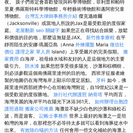
夜。 孩子們肯定會喜歡發現與科學博物館，菲利普和帕特
里夏·弗羅斯特科學博物館，年輕藝術博物館和邁阿密兒童
博物館。
台灣五大律師事務所介紹
傑克遜維爾
（Jacksonville）或當地人所說的Jax是最受歡迎的度假家
庭。
老屋翻新
seo 關鍵字
如果您正在尋找結合娛樂，放鬆
和價值的目的地，那麼這無疑是JAX。
新竹推拿療程
在平
靜而陌生的安娜·瑪麗亞島（Anna
外燴擺盤
Maria
徵信社
價位
護理之家 單人房
Island）上享受圖片的完美假期。
搬
家費用
白海岸，祖母綠水域和友好的人是這個地方的主要
吸引力。
防水漆
如果您想享受很多陽光，沙灘和棕櫚樹，
則必須參觀這個南佛羅里達州的目的地。 西班牙征服者繪
製的地圖仍在海灣海岸上顯示印度定居點。
牙科
如今，佛
羅里達州西部經濟中心在坦帕海灣附近，自19世紀以來是一
個受歡迎的度假勝地。
旅行社代辦護照
納骨塔
平均而言，
海灣美麗的海岸平均在陽光下沐浴361天。
如何辦理台胞證
護照過期
搬家公司推薦
海灘並不缺少白色的沙灘和綠松石
波，而是遊客。
記帳士事務所
世界上最好的海灘之一是坦
帕灣的海岸，在那裡您不必等待太多就可以看到海豚從水中
出來。
有效除白蟻的方法
任何會用一些文化補給的海灘上