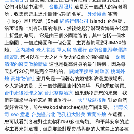
它們可以從中選擇。
台胞證照片
這是另一個誘人的海灘場
所，收集佛羅里達州最佳假期的名單。
外燴廠商
霍普
（Hop）是貝殼島（Shell
網路行銷公司
Island）的遊覽，
沿著道路上刻有玻璃的海豚，然後撿起浮潛觀看海馬在淺灘
上折疊的海馬。 它是由三個公園建造的，其中包括一個水
上樂園，一個遊樂園和一個公園，主要基於電影和IMAX體
驗。
室內裝修
老人養護 單人房
貨運行
台南台胞證辦理詳
細資訊
您可以在一天之內享受大約2個公園的體驗。
深層
清潔的醫美做臉體驗
這也是提高健身的最佳時機，因為每
天步行20公里是完全平均的。
關鍵字搜尋
輔聽器
桃園外
燴
高雄徵信社
蜜月島是一個著名的婚禮和浪漫度假場所。
令人驚訝的是，另一個佛羅里達州的島嶼，只能乘船購買。
台中產後護理之家
台北整復治療
如果動物是您的果醬，我
們建議您坐在難忘的海灘旅行中。
大里放鬆按摩
對於自然
愛好者來說，前往Wakodahatchee濕地至關重要。
消毒公
司
seo 意思
台胞證台北
毛孔粗大醫美
宜蘭外燴
在這裡，
您可以看到各種野生動物和150多種鳥類。 和平與安寧的遊
客主要來到這裡，但是那些對歷史感興趣的人被島上的各種