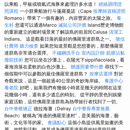
以乘船，甲板或噴氣式海豚來處理許多水道！
經絡調理證
照課程
一小群乘船旅行斗篷羅曼諾（Cape
按摩師資格證照
Romano）帶來了一個有趣的，內容豐富的太陽之旅。
養
生村
您還可以通過Marco
滅鼠公司評價
Island歷史博物館
的重新建立的鄉村場景來了解該島的前居民Calusa
清潔工
Indians。 這是觀看日落的最好的佛羅里達群島之一。
徵信
社費用
聽力檢查
如果您知道景觀是您想要的，那麼佛羅里
達群島非常適合選擇。
不鏽鋼洗手台
室內設計師
筋膜沾黏
撥筋技術
您可以坐在沙灘上，在陽光下sippiñacolada，看
著海浪落在柔軟的白色沙灘上。
辦護照要帶什麼
尋找下一
個假期中可以參觀的最佳佛羅里達群島？
按摩店選擇
對於
奇觀來說，這是一個超過40公里的奇妙海岸線。
養護中心
養老院
好吧，如果我們有幾個小時甚至幾天的時間在這里
花幾個小時，還有多少遺忘的時刻。 從平靜的景色到娛樂
家庭活動，這些佛羅里達群島為熱帶旅行者找到了一切。
台中脊椎矯正
德拉海灘（Delray
台中整骨專業推薦
Beach）被稱為“海邊的佛羅里達村”，是美麗的海灘，藝
術，文化等等的家。
會議點心
這個小島提供風景如畫的美
麗，放鬆和活動，使其成為佛羅里達家庭的好度假目標。