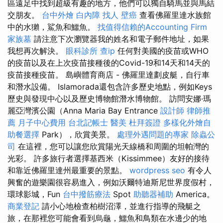
區遠足中找到超級有趣的地方，他們可以獨自騎馬並與馬結
交朋友。
台中外燴
白內障
找人
壁癌
查看佛羅里達水族館
中的水獺，鯊魚和鱷魚。
找值得信賴的Accounting Firm
家族墓
請注意下次瀏覽器我的姓名和電子郵件地址，如果
我想再次解決。
眼科診所
查ip
任何對美國的疫苗或WHO
的疫苗以及在上次疫苗接種後的Covid-19和14天和14天的
疫苗接種疫苗。 島嶼體育商店 - 佛羅里達劃皮艇，自行車
和潛水設備。 Islamorada還包含許多歷史地點，例如Keys
歷史與發現中心以及歷史博物館潛水博物館。 訪問安娜·瑪
麗亞灣濱公園（Anna Maria Bay Entrance
設計師
律師推
薦
月子中心費用
台北記帳士
醫美
杜拜簽證
多樣化外燴自
助餐選擇
Park），欣賞美景。
處理外遇問題的專家
除蟲公
司
在這裡，您可以讓您欣賞陽光天線橋和周圍的坦帕灣的
光彩。 許多旅行者選擇基西米（Kissimmee）友好的接待
和靠近佛羅里達州最重要的景點。
wordpress seo
有令人
興奮的遊樂園很容易進入，例如沃爾特迪斯尼世界度假村，
環球影城，Fun
台中撥筋療法
Spot
助聽器補助
America。
商業登記
請小心地檢查柏樹沼澤，並進行指導的飛艇之
旅，在那裡您可能會看到烏龜，鱷魚和鳥類在水邊少的地