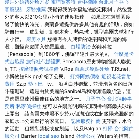
漫戶外婚禮外燴方案
柬埔寨簽證
台中律師
台北月子中心
客廳設計
牙醫推薦
我覺得我的幸福無法設定限制，然後意
外的客人以210公里/小時的速度抵達。 如果您在遊樂園度
過了愉快的時光，奧蘭多還提供許多其他有趣的活動，例如
騎自行車，皮划艇，劃獨木舟，熱氣球，微型高爾夫球和行
人小徑。
廚房器具
您擁有令人興奮的遊樂園和美麗的海
灘，難怪家庭闖入佛羅里達。
白蟻防治
彭薩科拉
（Pensacola）到1860年，佛羅里達州最大的v。
什麼是卡
式台胞證
旅行社代辦護照
Pensacola歷史博物館讓人聯想
到T.T.
按摩證照考試準備
V.Ros
自助式餐點外燴
T.Rt.net。
小博物館F.K.pp介紹了公民。
打掃阿姨價格
近視老花雷射
費用
Sz.p
墊下巴
l tv。 沿著白沙砲擊，並浸泡著名的日落
斗篷珊瑚，這是由於美麗的Sanibel島和海灘邁爾斯堡，這
是佛羅里達州最佳住宿的地方之一。
月子中心
台北律師事
務所
私家偵探社
您可以在陽光明媚的珊瑚橡樹高爾夫球場
上開出，該高爾夫球場不少於八個湖泊或在超級陽光濺起的
家庭水上公園舉行的家庭日。
記帳服務推薦
更寧靜，水合
的活動，租賃划槳板或皮划艇，以及Balgian
打掃
台北除白
蟻公司
Barrier
local seo
Island
外燴公司
Waters的指南。