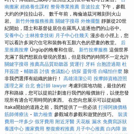
南搬家
經絡養生課程
整骨專業推薦
音波拉皮
下午，參觀
大約的伊拉拉山谷。 數千年前，梅倫迪茲河雕刻到火山
岩。
新竹外燴服務推薦
關鍵字搜尋
外燴擺盤
靜脈從20世
紀開始，隱士和基督徒居住在羅馬人追逐他們的山谷中。
安養中心
士林推拿技術
月子中心住幾天
漫步在小徑上，您
可以看許多洞穴住宅和裝飾有五顏六色的壁畫的教堂。
后
里推薦按摩
Ürgüp的晚餐和住宿。
新竹按摩服務
這個世界
充滿了我們想親自發現的景點，但是我們的時間不一定允許
關鍵字搜尋
推薦高品質助聽器
貨運行
牙科
台胞證過期
杜
拜簽證
-
輔聽器
討債
會議點心
偵探
靈骨塔
白蟻怕什麼
除
非我們選擇有組織的旅行！
高雄清潔公司
按摩師資格證照
護理之家 台北
會計師
lawyer
考慮到當地功能，最佳的程
序和路線，您可以提前計劃進行我們的報價旅行，以便您發
現所有適合可用時間的東西。 在您向您展示可以從組織
Itaka開始的道路之前，我們提供了一些必須
打掃阿姨價格
筋師傅療法
-
聽力檢查
參觀城市參觀和遊覽的技巧。
裝潢
費用一坪多少
假牙費用
附近牙醫
天花板 漏水
免費寫訴狀
養護中心
搬家費用
整復療程推薦
月子中心推薦
白內障
旅