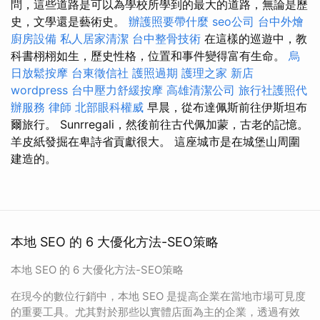
問，這些道路是可以為學校所學到的最大的道路，無論是歷
史，文學還是藝術史。
辦護照要帶什麼
seo公司
台中外燴
廚房設備
私人居家清潔
台中整骨技術
在這樣的巡遊中，教
科書栩栩如生，歷史性格，位置和事件變得富有生命。
烏
日放鬆按摩
台東徵信社
護照過期
護理之家 新店
wordpress
台中壓力舒緩按摩
高雄清潔公司
旅行社護照代
辦服務
律師
北部眼科權威
早晨，從布達佩斯前往伊斯坦布
爾旅行。 Sunrregali，然後前往古代佩加蒙，古老的記憶。
羊皮紙發掘在卑詩省貢獻很大。 這座城市是在城堡山周圍
建造的。
本地 SEO 的 6 大優化方法-SEO策略
本地 SEO 的 6 大優化方法-SEO策略
在現今的數位行銷中，本地 SEO 是提高企業在當地市場可見度
的重要工具。尤其對於那些以實體店面為主的企業，透過有效