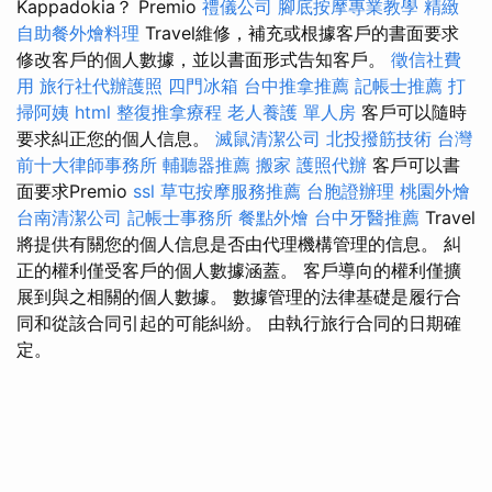
Kappadokia？ Premio
禮儀公司
腳底按摩專業教學
精緻
自助餐外燴料理
Travel維修，補充或根據客戶的書面要求
修改客戶的個人數據，並以書面形式告知客戶。
徵信社費
用
旅行社代辦護照
四門冰箱
台中推拿推薦
記帳士推薦
打
掃阿姨
html
整復推拿療程
老人養護 單人房
客戶可以隨時
要求糾正您的個人信息。
滅鼠清潔公司
北投撥筋技術
台灣
前十大律師事務所
輔聽器推薦
搬家
護照代辦
客戶可以書
面要求Premio
ssl
草屯按摩服務推薦
台胞證辦理
桃園外燴
台南清潔公司
記帳士事務所
餐點外燴
台中牙醫推薦
Travel
將提供有關您的個人信息是否由代理機構管理的信息。 糾
正的權利僅受客戶的個人數據涵蓋。 客戶導向的權利僅擴
展到與之相關的個人數據。 數據管理的法律基礎是履行合
同和從該合同引起的可能糾紛。 由執行旅行合同的日期確
定。