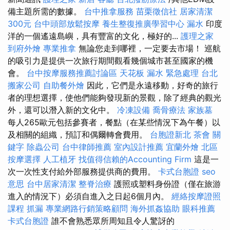
備主題所需的數據。
台中推拿服務
苗栗徵信社
居家清潔
300元
台中頭部放鬆按摩
養生整復推廣學習中心
漏水
印度
洋的一個遙遠島嶼，具有豐富的文化，極好的...
護理之家
到府外燴
專業推拿
無論您走到哪裡，一定要去市場！ 巡航
的吸引力是提供一次旅行期間觀看幾個城市甚至國家的機
會。
台中按摩服務推薦討論區
天花板 漏水 緊急處理
台北
搬家公司
自助餐外燴
因此，它們是永遠移動，好奇的旅行
者的理想選擇，使他們能夠發現新的景觀，除了經典的觀光
外，還可以潛入新的文化中。
冷凍設備
喬骨療法
家族墓
每人265歐元包括參賽者，餐點（在某些情況下為午餐）以
及相關的組織，預訂和偶爾轉會費用。
台胞證新北
茶會
關
鍵字
除蟲公司
台中律師推薦
室內設計推薦
宜蘭外燴
北區
按摩選擇
人工植牙
找值得信賴的Accounting Firm
這是一
次一次性支付給外部服務提供商的費用。
卡式台胞證
seo
意思
台中居家清潔
整脊治療
護照或塑料身份證（僅在旅游
進入的情況下）必須自進入之日起6個月內。
經絡按摩證照
課程
抓漏
專業網路行銷策略顧問
海外抓姦協助
眼科推薦
卡式台胞證
誰不會熟悉眾所周知且令人驚訝的