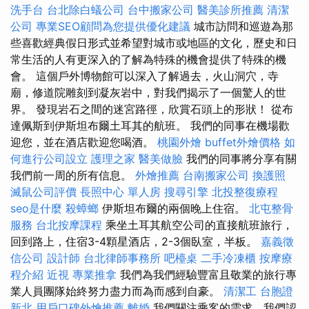
洗手台
台北除白蟻公司
台中搬家公司
醫美診所推薦
清潔
公司
專業SEO顧問為您提供優化建議
城市訪問和巡遊為那
些喜歡經典假日形式並希望對城市或地區的文化，歷史和日
常生活的人有更深入的了解為特殊的機會提供了特殊的機
會。 這個戶外博物館可以深入了解過去，火山洞穴，寺
廟，修道院雕刻到凝灰岩中，對我們揭示了一個驚人的世
界。 發現岩石之間的迷宮路徑，欣賞石頭上的形狀！ 從布
達佩斯到伊斯坦布爾土耳其的航班。 我們的同事在機場歡
迎您，並在酒店歡迎您喝酒。
桃園外燴
buffet外燴價格
如
何進行公司設立
護理之家
醫美做臉
我們的同事將分享有關
我們前一周的所有信息。
外燴推薦
台南搬家公司
換護照
滅鼠公司評價
長照中心 單人房
搜尋引擎
北投整復療程
seo是什麼
殺蟑螂
伊斯坦布爾的兩個晚上住宿。
北屯整骨
服務
台北按摩課程
乘坐土耳其航空公司的直接航班旅行，
回到路上，住宿3-4顆星酒店，2-3個臥室，半板。
嘉義徵
信公司
設計師
台北律師事務所
吧檯桌
二手冷凍櫃
按摩療
程介紹
近視
專業推拿
我們為我們經驗豐富且敬業的旅行專
業人員團隊始終努力盡力而為而感到自豪。
清潔工
台胞證
新北
用戶口碑外燴推薦
離婚
我們關注乘客的需求，我們認