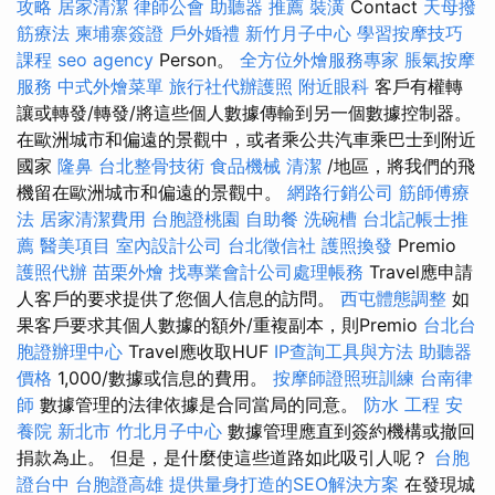
攻略
居家清潔
律師公會
助聽器 推薦
裝潢
Contact
天母撥
筋療法
柬埔寨簽證
戶外婚禮
新竹月子中心
學習按摩技巧
課程
seo agency
Person。
全方位外燴服務專家
脹氣按摩
服務
中式外燴菜單
旅行社代辦護照
附近眼科
客戶有權轉
讓或轉發/轉發/將這些個人數據傳輸到另一個數據控制器。
在歐洲城市和偏遠的景觀中，或者乘公共汽車乘巴士到附近
國家
隆鼻
台北整骨技術
食品機械
清潔
/地區，將我們的飛
機留在歐洲城市和偏遠的景觀中。
網路行銷公司
筋師傅療
法
居家清潔費用
台胞證桃園
自助餐
洗碗槽
台北記帳士推
薦
醫美項目
室內設計公司
台北徵信社
護照換發
Premio
護照代辦
苗栗外燴
找專業會計公司處理帳務
Travel應申請
人客戶的要求提供了您個人信息的訪問。
西屯體態調整
如
果客戶要求其個人數據的額外/重複副本，則Premio
台北台
胞證辦理中心
Travel應收取HUF
IP查詢工具與方法
助聽器
價格
1,000/數據或信息的費用。
按摩師證照班訓練
台南律
師
數據管理的法律依據是合同當局的同意。
防水 工程
安
養院 新北市
竹北月子中心
數據管理應直到簽約機構或撤回
捐款為止。 但是，是什麼使這些道路如此吸引人呢？
台胞
證台中
台胞證高雄
提供量身打造的SEO解決方案
在發現城