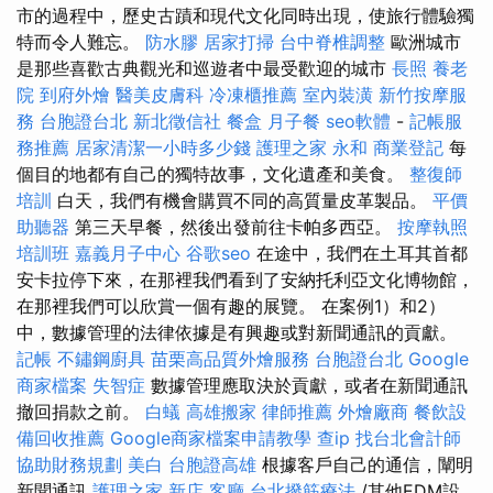
市的過程中，歷史古蹟和現代文化同時出現，使旅行體驗獨
特而令人難忘。
防水膠
居家打掃
台中脊椎調整
歐洲城市
是那些喜歡古典觀光和巡遊者中最受歡迎的城市
長照
養老
院
到府外燴
醫美皮膚科
冷凍櫃推薦
室內裝潢
新竹按摩服
務
台胞證台北
新北徵信社
餐盒
月子餐
seo軟體
-
記帳服
務推薦
居家清潔一小時多少錢
護理之家 永和
商業登記
每
個目的地都有自己的獨特故事，文化遺產和美食。
整復師
培訓
白天，我們有機會購買不同的高質量皮革製品。
平價
助聽器
第三天早餐，然後出發前往卡帕多西亞。
按摩執照
培訓班
嘉義月子中心
谷歌seo
在途中，我們在土耳其首都
安卡拉停下來，在那裡我們看到了安納托利亞文化博物館，
在那裡我們可以欣賞一個有趣的展覽。 在案例1）和2）
中，數據管理的法律依據是有興趣或對新聞通訊的貢獻。
記帳
不鏽鋼廚具
苗栗高品質外燴服務
台胞證台北
Google
商家檔案
失智症
數據管理應取決於貢獻，或者在新聞通訊
撤回捐款之前。
白蟻
高雄搬家
律師推薦
外燴廠商
餐飲設
備回收推薦
Google商家檔案申請教學
查ip
找台北會計師
協助財務規劃
美白
台胞證高雄
根據客戶自己的通信，闡明
新聞通訊
護理之家 新店
客廳
台北撥筋療法
/其他EDM設