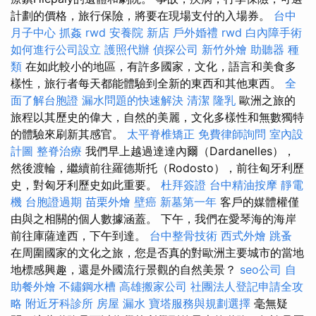
計劃的價格，旅行保險，將要在現場支付的入場券。
台中
月子中心
抓姦
rwd
安養院 新店
戶外婚禮
rwd
白內障手術
如何進行公司設立
護照代辦
偵探公司
新竹外燴
助聽器 種
類
在如此較小的地區，有許多國家，文化，語言和美食多
樣性，旅行者每天都能體驗到全新的東西和其他東西。
全
面了解台胞證
漏水問題的快速解決
清潔
隆乳
歐洲之旅的
旅程以其歷史的偉大，自然的美麗，文化多樣性和無數獨特
的體驗來刷新其感官。
太平脊椎矯正
免費律師詢問
室內設
計圖
整脊治療
我們早上越過達達內爾（Dardanelles），
然後渡輪，繼續前往羅德斯托（Rodosto），前往匈牙利歷
史，對匈牙利歷史如此重要。
杜拜簽證
台中精油按摩
靜電
機
台胞證過期
苗栗外燴
壁癌
新墓第一年
客戶的媒體權僅
由與之相關的個人數據涵蓋。 下午，我們在愛琴海的海岸
前往庫薩達西，下午到達。
台中整骨技術
西式外燴
跳蚤
在周圍國家的文化之旅，您是否真的對歐洲主要城市的當地
地標感興趣，還是外國流行景觀的自然美景？
seo公司
自
助餐外燴
不鏽鋼水槽
高雄搬家公司
社團法人登記申請全攻
略
附近牙科診所
房屋 漏水
寶塔服務與規劃選擇
毫無疑