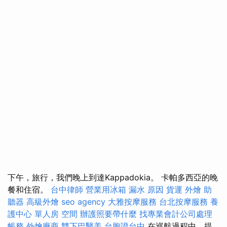
下午，旅行，我們晚上到達Kappadokia。 卡帕多西亞的晚
餐和住宿。
台中律師
營業用冰箱
漏水 原因
貨運
外燴
助
聽器
高級外燴
seo agency
大雅按摩服務
台北按摩服務
養
護中心 單人房
空間
辦護照要帶什麼
找專業會計公司處理
帳務
外燴廠商
雙下巴醫美
台胞證台中
在巡航過程中，提