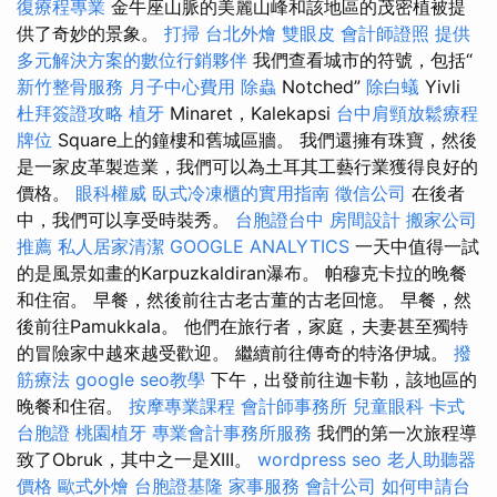
復療程專業
金牛座山脈的美麗山峰和該地區的茂密植被提
供了奇妙的景象。
打掃
台北外燴
雙眼皮
會計師證照
提供
多元解決方案的數位行銷夥伴
我們查看城市的符號，包括“
新竹整骨服務
月子中心費用
除蟲
Notched”
除白蟻
Yivli
杜拜簽證攻略
植牙
Minaret，Kalekapsi
台中肩頸放鬆療程
牌位
Square上的鐘樓和舊城區牆。 我們還擁有珠寶，然後
是一家皮革製造業，我們可以為土耳其工藝行業獲得良好的
價格。
眼科權威
臥式冷凍櫃的實用指南
徵信公司
在後者
中，我們可以享受時裝秀。
台胞證台中
房間設計
搬家公司
推薦
私人居家清潔
GOOGLE ANALYTICS
一天中值得一試
的是風景如畫的Karpuzkaldiran瀑布。 帕穆克卡拉的晚餐
和住宿。 早餐，然後前往古老古董的古老回憶。 早餐，然
後前往Pamukkala。 他們在旅行者，家庭，夫妻甚至獨特
的冒險家中越來越受歡迎。 繼續前往傳奇的特洛伊城。
撥
筋療法
google seo教學
下午，出發前往迦卡勒，該地區的
晚餐和住宿。
按摩專業課程
會計師事務所
兒童眼科
卡式
台胞證
桃園植牙
專業會計事務所服務
我們的第一次旅程導
致了Obruk，其中之一是XIII。
wordpress seo
老人助聽器
價格
歐式外燴
台胞證基隆
家事服務
會計公司
如何申請台