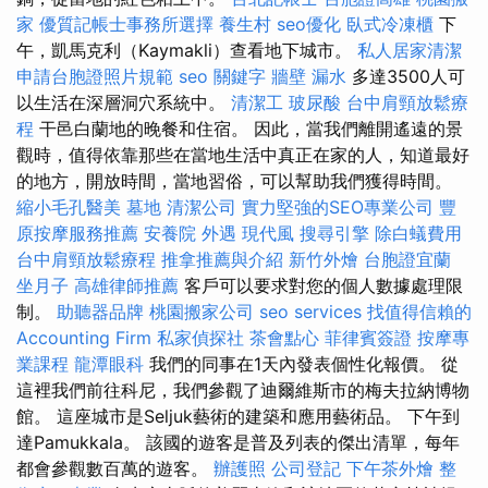
家
優質記帳士事務所選擇
養生村
seo優化
臥式冷凍櫃
下
午，凱馬克利（Kaymakli）查看地下城市。
私人居家清潔
申請台胞證照片規範
seo 關鍵字
牆壁 漏水
多達3500人可
以生活在深層洞穴系統中。
清潔工
玻尿酸
台中肩頸放鬆療
程
干邑白蘭地的晚餐和住宿。 因此，當我們離開遙遠的景
觀時，值得依靠那些在當地生活中真正在家的人，知道最好
的地方，開放時間，當地習俗，可以幫助我們獲得時間。
縮小毛孔醫美
墓地
清潔公司
實力堅強的SEO專業公司
豐
原按摩服務推薦
安養院
外遇
現代風
搜尋引擎
除白蟻費用
台中肩頸放鬆療程
推拿推薦與介紹
新竹外燴
台胞證宜蘭
坐月子
高雄律師推薦
客戶可以要求對您的個人數據處理限
制。
助聽器品牌
桃園搬家公司
seo services
找值得信賴的
Accounting Firm
私家偵探社
茶會點心
菲律賓簽證
按摩專
業課程
龍潭眼科
我們的同事在1天內發表個性化報價。 從
這裡我們前往科尼，我們參觀了迪爾維斯市的梅夫拉納博物
館。 這座城市是Seljuk藝術的建築和應用藝術品。 下午到
達Pamukkala。 該國的遊客是普及列表的傑出清單，每年
都會參觀數百萬的遊客。
辦護照
公司登記
下午茶外燴
整