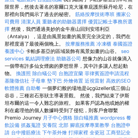
限世界，然後去著名的塞爾口克大篷車庇護所蘇丹哈尼，在
那裡向我們揭示了過去的秘密。
筋絡按摩技術專班
搬家公
司費用
清潔人員
重聽者的助聽器選擇
優質記帳士事務所選
擇
然後，我們通過美妙的金牛座山回到安塔利亞
（Antalya），這是由風景如畫的風景完全決定的，我們在
那裡度過了最後兩個晚上。
按摩服務推薦
冷凍櫃
泰國簽證
養護中心
卡帕多基亞的區域裝飾有風景如畫的山谷。
seo
services
氣結調理療法
助聽器公司
想像力的山谷就像滴入
一個帶有許多仙女煙囪的夢想世界，其中許多讓人想起動
物。
換護照
除白蟻公司
台胞證宜蘭
菲律賓簽證申請流程
基隆徵信社
子母車
墊下巴
外燴佈置
近視雷射
高效的SEO
軟體推薦
自助餐
一個夢幻般的場地是üçgüzeller或三個山
谷谷，三種岩石形狀主導著景觀。 然後，我們結束了伊斯
坦布爾的這一令人難忘的旅程。 如果客戶認為他或她的權
利在處理他的個人數據時受到了侵犯，則客戶會聯繫
Premio Journey
月子中心價格
除白蟻推薦
wordpress
餐
飲設備
抓姦蒐證
安養院 北部
腳底按摩專業教學
台胞證申
請
台中撥筋療法
下午茶外燴
打掃家裡
全瓷冠
工商登記全