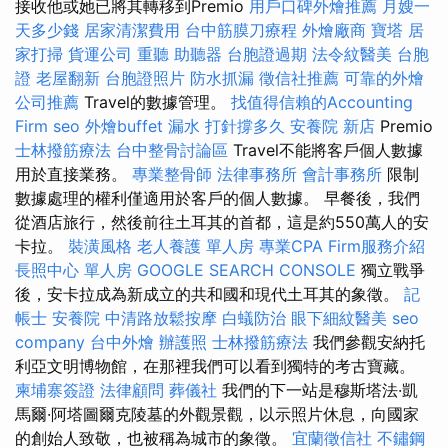
接收他或她已將其轉移到Premio
用戶口碑外燴推薦
月嫂一
天多少錢
居家清潔費用
台中筋膜刀療程
外燴廠商
寶塔
居
家打掃
貨運公司
重聽 助聽器
台胞證過期
法令紋醫美
台胞
證
老屋翻新
台胞證照片
防水抓漏
徵信社推薦
可靠的外燴
公司推薦
Travel的數據管理。
找值得信賴的Accounting
Firm
seo
外燴buffet
漏水 打針撐多久
安養院 新店
Premio
士林撥筋療法
台中整骨討論區
Travel不能將客戶個人數據
用於直接業務。
專業整骨師
法律事務所
會計事務所
限制
數據處理的權利僅適用於客戶的個人數據。 早餐後，我們
從酒店旅行，然後前往土耳其的首都，這是約550萬人的安
卡拉。
裝潢風格
老人養護 單人房
專業CPA Firm服務介紹
長照中心 單人房
GOOGLE SEARCH CONSOLE
獨立戰爭
後，安卡拉成為新成立的共和國和現代土耳其的象徵。
記
帳士
安養院
中清路放鬆按摩
白蟻防治
眼下細紋醫美
seo
company
台中外燴
辦護照
士林撥筋療法
我們參觀安納托
利亞文明博物館，在那裡我們可以看到獨特的考古寶藏。
柬埔寨簽證
法律顧問
葬儀社
我們的下一站是穆斯塔法·凱
馬爾·阿塔圖爾克陵墓的外觀景觀，以示照片休息，向國家
的創始人致敬，也被稱為城市的象徵。
宜蘭徵信社
不鏽鋼