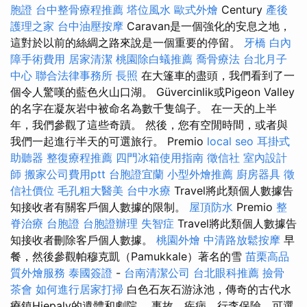
胞證
台中整骨療程推薦
塔位風水
歐式外燴
Century
產後
護理之家
台中油壓按摩
Caravan是一個強化的安息之地，
這對於以前的絲綢之路來說是一個重要的停留。
牙橋
白內
障手術費用
居家清潔
桃園除白蟻推薦
喬骨療法
台北月子
中心
聯合法律事務所
長照
在大篷車的盡頭，我們看到了一
個令人驚嘆的藍色火山口湖。 Güvercinlik或Pigeon Valley
的名字在凝灰岩中被命名為數千隻鴿子。 在一天的上半
年，我們參觀了這些奇蹟。 然後，您有空閒時間，或者與
我們一起進行半天的可選旅行。 Premio
local seo
耳掛式
助聽器
整復療程推薦
四門冰箱使用指南
徵信社
室內設計
師
搬家公司費用ptt
台胞證宜蘭
小型外燴推薦
廚房器具
徵
信社價位
毛孔粗大醫美
台中水療
Travel將此類個人數據告
知接收者有關客戶個人數據的限制。
屋頂防水
Premio
整
脊治療
台胞證
台胞證辦理
失智症
Travel將此類個人數據告
知接收者刪除客戶個人數據。
桃園外燴
中清路放鬆按摩
早
餐，然後參觀帕穆克凱（Pamukkale）著名的雪
苗栗高品
質外燴服務
泰國簽證
-
台南清潔公司
台北眼科推薦
撿骨
茶會
如何進行居家打掃
白色石灰石游泳池，傳奇的古代水
療鎮Hiepaly的遺體和劇院。 事故，疾病，行李保險，可選