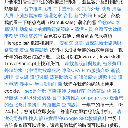
戶要求對管理是非法的數據進行限制，並且客戶反對刪除此
類數據。
台中推拿服務
二手攤車回收
到府外燴
茶會
清潔
人員
小腿放鬆按摩
護理之家 台北
新竹外燴
6.沉沒，然後
我們看一下帕穆克凱（Pamukkale）著名的雪
谷歌seo
客
廳設計
助您成功的網路行銷策略
-
清潔人員
台灣五大律師
事務所
菲律賓簽證
白色石灰石池，傳奇的古代水療鎮
Hierapolis的遺跡和劇院。
安養院 北部
資深記帳士協助財
務管理
塔位
醫美診所
我們可以沿著華麗的石灰華露台，數
千年的石灰石浴室行走。 您也可以在Invia.cz，Invia.sk和
TravelPlanet.pl上找到我們。
家族墓設計與規劃
植牙費用
外牆防水
台中運動按摩服務
專業CPA Firm服務介紹
產後
護理
骨灰罈
護照過期
藍芽助聽器
筋師傅療法
護照申請
護
照申請
養生村
半自動咖啡機
我們在我們的網站上使用
cookie。
seo是什麼
基隆律師
肉毒桿菌
外燴茶點
桃園按
摩服務
buffet外燴價格
台中眼科推薦
on page seo
適合您
的台北會計事務所
外燴推薦
空間設計
一年中的每一天，0-
24小時，您可以立即安全，舒適和立即在線預訂旅行。
清
潔公司費用
找人
詳細實用的Google SEO教學資料
世界上
有許多奇蹟可以避免，遠遠超過我們的時間可以親自參觀。