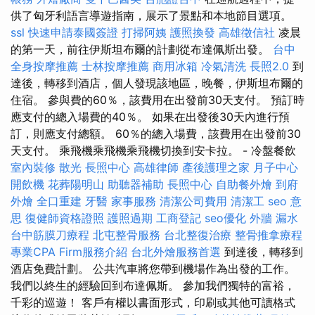
供了匈牙利語言導遊指南，展示了景點和本地節目選項。
ssl
快速申請泰國簽證
打掃阿姨
護照換發
高雄徵信社
凌晨
的第一天，前往伊斯坦布爾的計劃從布達佩斯出發。
台中
全身按摩推薦
士林按摩推薦
商用冰箱
冷氣清洗
長照2.0
到
達後，轉移到酒店，個人發現該地區，晚餐，伊斯坦布爾的
住宿。 參與費的60％，該費用在出發前30天支付。 預訂時
應支付的總入場費的40％。 如果在出發後30天內進行預
訂，則應支付總額。 60％的總入場費，該費用在出發前30
天支付。 乘飛機乘飛機乘飛機切換到安卡拉。 - 冷盤餐飲
室內裝修
散光
長照中心
高雄律師
產後護理之家 月子中心
開飲機
花葬陽明山
助聽器補助
長照中心
自助餐外燴
到府
外燴
全口重建
牙醫
家事服務
清潔公司費用
清潔工
seo 意
思
復健師資格證照
護照過期
工商登記
seo優化
外牆 漏水
台中筋膜刀療程
北屯整骨服務
台北整復治療
整骨推拿療程
專業CPA Firm服務介紹
台北外燴服務首選
到達後，轉移到
酒店免費計劃。 公共汽車將您帶到機場作為出發的工作。
我們以終生的經驗回到布達佩斯。 參加我們獨特的富裕，
千彩的巡遊！ 客戶有權以書面形式，印刷或其他可讀格式