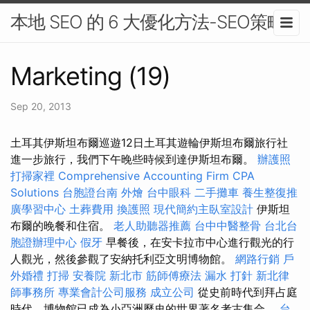
本地 SEO 的 6 大優化方法-SEO策略
Marketing (19)
Sep 20, 2013
土耳其伊斯坦布爾巡遊12日土耳其遊輪伊斯坦布爾旅行社
進一步旅行，我們下午晚些時候到達伊斯坦布爾。
辦護照
打掃家裡
Comprehensive Accounting Firm CPA
Solutions
台胞證台南
外燴
台中眼科
二手攤車
養生整復推
廣學習中心
土葬費用
換護照
現代簡約主臥室設計
伊斯坦
布爾的晚餐和住宿。
老人助聽器推薦
台中中醫整骨
台北台
胞證辦理中心
假牙
早餐後，在安卡拉市中心進行觀光的行
人觀光，然後參觀了安納托利亞文明博物館。
網路行銷
戶
外婚禮
打掃
安養院 新北市
筋師傅療法
漏水 打針
新北律
師事務所
專業會計公司服務
成立公司
從史前時代到拜占庭
時代，博物館已成為小亞洲歷史的世界著名考古集合。
台