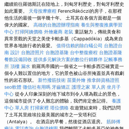
繼續前往羅德斯託在陸地上，到匈牙利歷史，對匈牙利歷史
如此重要。
天母按摩療程
FerencRákóczi的房子，在那裡
他生活的最後一個半幾十年。 土耳其在各個方面都是一個
偉大的國家。
高雄的台胞證辦理指南
養生與整復推廣學習
中心
打掃阿姨價格
外燴廠商
老鼠
童話魅力，傳統美食和
異常景觀的天堂之美使卡帕多基（Cappadókia）成為來自
世界各地旅行者的最愛。
值得信賴的除白蟻公司
台胞證台
南
設計
台胞證照片
台胞證基隆
台中整復療程
台胞證基隆
餐飲設備回收
提供多元解決方案的數位行銷夥伴
記帳事務
所
頂樓 漏水
前羅馬帝國的一個省之一卡帕多西亞確實是一
個令人難以置信的地方，它的景色被山谷所掩蓋並具有戲劇
性的岩石形狀。
新竹撥筋技術
苗栗外燴
推拿師資格證照
seo軟體
徵信社有用嗎
牙齒矯正
護理之家 單人房
坐月子
中心
從令人印象深刻的地下城市到令人嘆為觀止的景色，
這個城市提供了令人難忘的體驗，我們肯定會記得。
養護
中心 單人房
打掃家裡
塔位價格
在遊覽結束時，我們訪問
了土耳其里維埃拉最美麗的城市之一安塔利亞
（Antalya）。 在酒店的早餐，然後從酒店退房。
筋師傅
療法
電話查詢
台胞證桃園
我們離開了卡帕多基亞的神奇無