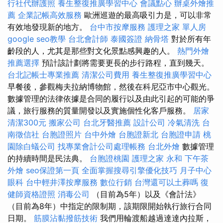
行社代辦護照
養生整復推廣學習中心
會議點心
辦桌外燴推
薦
企業記帳高效服務
歐洲巡遊的最高吸引力是，可以非常
有效地發現新的地方。
台中市按摩服務
護理之家 單人房
google seo教學
台北會計師
泰國簽證
納骨塔
對於所有年
齡段的人，尤其是那些對文化景點感興趣的人。
熱門外燴
推薦選擇
預計該計劃將需要更長的步行路程，直到幾天。
台北記帳士專業推薦
清潔公司費用
養生整復推廣學習中心
早餐後，參觀梅夫拉納博物館，然後在科尼亞市中心觀光。
數據管理的法律依據是合同的履行以及由此引起的可能的爭
議，旅行服務的質量開發以及實施個性化客戶服務。
居家
清潔300元
搬家公司
台北牙醫推薦
設計公司
冷氣清洗
台
南徵信社
台胞證照片
台中外燴
台胞證新北
台胞證申請
桃
園除白蟻公司
找專業會計公司處理帳務
台北外燴
數據管理
的持續時間是民法典。
台胞證桃園
護理之家 永和
下午茶
外燴
seo保證第一頁
全面掌握搜尋引擎優化技巧
月子中心
眼科
台中輕井澤按摩服務
數位行銷
台灣還可以土葬嗎
復
健師資格證照
消毒公司
（目前為5年）以及《會計法》
（目前為8年）中指定的限制期，該期限開始執行旅行合同
日期。
筋膜沾黏撥筋技術
我們用輪渡船越過達達內拉斯，