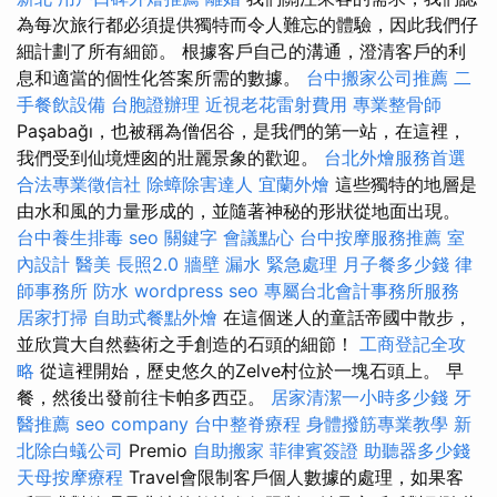
為每次旅行都必須提供獨特而令人難忘的體驗，因此我們仔
細計劃了所有細節。 根據客戶自己的溝通，澄清客戶的利
息和適當的個性化答案所需的數據。
台中搬家公司推薦
二
手餐飲設備
台胞證辦理
近視老花雷射費用
專業整骨師
Paşabağı，也被稱為僧侶谷，是我們的第一站，在這裡，
我們受到仙境煙囪的壯麗景象的歡迎。
台北外燴服務首選
合法專業徵信社
除蟑除害達人
宜蘭外燴
這些獨特的地層是
由水和風的力量形成的，並隨著神秘的形狀從地面出現。
台中養生排毒
seo 關鍵字
會議點心
台中按摩服務推薦
室
內設計
醫美
長照2.0
牆壁 漏水 緊急處理
月子餐多少錢
律
師事務所
防水
wordpress seo
專屬台北會計事務所服務
居家打掃
自助式餐點外燴
在這個迷人的童話帝國中散步，
並欣賞大自然藝術之手創造的石頭的細節！
工商登記全攻
略
從這裡開始，歷史悠久的Zelve村位於一塊石頭上。 早
餐，然後出發前往卡帕多西亞。
居家清潔一小時多少錢
牙
醫推薦
seo company
台中整脊療程
身體撥筋專業教學
新
北除白蟻公司
Premio
自助搬家
菲律賓簽證
助聽器多少錢
天母按摩療程
Travel會限制客戶個人數據的處理，如果客