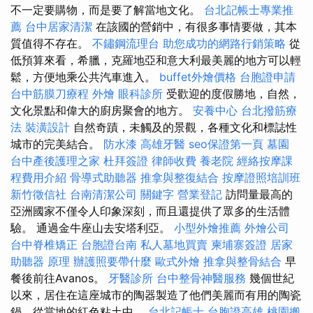
不一定要購物，而是要了解當地文化。
台北記帳士專業推
薦
台中居家清潔
在該國的營銷中，有很多事情要做，其本
質值得不存在。
不鏽鋼流理台
助您成功的網路行銷策略
從
低預算來看，希臘，克羅地亞和意大利最美麗的地方可以輕
鬆，方便地乘公共汽車進入。
buffet外燴價格
台胞證申請
台中筋膜刀療程
外燴
眼科診所
受歡迎的度假勝地，自然，
文化景點和偉大的廚房聚會的地方。
安養中心
台北撥筋療
法
裝潢設計
自然奇蹟，未觸及的景觀，各種文化和標誌性
城市的完美結合。
防水漆
高雄牙醫
seo保證第一頁
墓園
台中產後護理之家
杜拜簽證
律師收費
養老院
經絡按摩課
程費用介紹
骨導式助聽器
推拿與整復結合
按摩證照培訓班
新竹徵信社
台南清潔公司
關鍵字
營業登記
訪問量最高的
亞洲國家不僅令人印象深刻，而且還提供了眾多的生活體
驗。 通過金牛座山去安塔利亞。
小型外燴推薦
外燴公司
台中脊椎矯正
台胞證台南
私人墓地買賣
柬埔寨簽證
居家
助聽器 原理
辦護照要帶什麼
歐式外燴
推拿與整骨結合
早
餐後前往Avanos。
牙醫診所
台中整骨神醫服務
幾個世紀
以來，居住在這座城市的陶器製造了他們美麗而有用的陶瓷
鍋，從當地的紅色粘土中。
台北記帳士
台胞證高雄
桃園搬