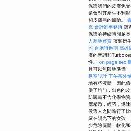
保護我們的皮膚免
還會對其產生不利
和皮膚癌的風險。
薦
會計師事務所
該
保護的持續時間越長
人墓地買賣
藻類衍生
照
台胞證過期
高雄
膚的音調和Turboxe
性。
on page seo
且可以無限地準備，
臥室設計
下午茶外
地有些液體，因此值
供了均勻，出色的皮
防曬霜不含化學物質
應精緻，輕巧，迅
候選人之間進行了
露在陽光下的女孩，
少危險屍體，軟化