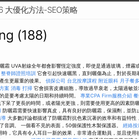
 6 大優化方法-SEO策略
ng (188)
防曬霜 UVA射線全年都會影響恆定強度，即使是通過玻璃，煙霧
。
整脊師證照培訓
它會引起快速曬黑，直到曬傷為止，對於長期
會產生更嚴重的後果。
偵探公司
台北按摩課程
附近眼科
月子餐
決方案
消毒
打掃
它會損害皮膚細胞，導致過早衰老，太陽過敏並
的是要考慮太陽的日期和持續時間。
專業CPA Firm服務介紹
餐
下呆了更長的時間，或者陽光更強，則需要使用更高的因素防
用
防曬霜需要快速影響真皮，具有良好的防曬霜，保濕劑，並防
指導
大多數評論都描述了防曬霜對抗色素沉著的效率和有益特性
了音調。 一個看不見的表面，50個保護性木製保護器。
經絡按
用時，它具有令人耳目一新的效果，非常適合運動員，並且使用