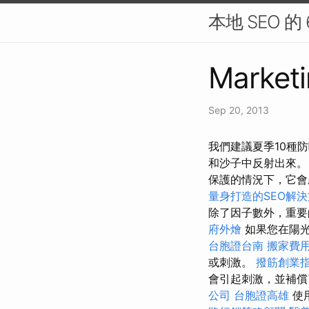
本地 SEO 的
Marketi
Sep 20, 2013
我們建議夏季10種
和沙子中反射出來
保護的情況下，它
量身打造的SEO解
除了因子數外，重要
府外燴
如果您在陽光
台胞證台南
搬家費
或刺激。
撥筋創業
會引起刺激，並補償
公司
台胞證高雄
使