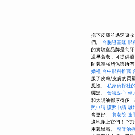
拖下皮膚並迅速吸
們。
台胞證基隆
眼
的實驗室品牌是匈
過早衰老，可提供過
防曬霜強烈保護所有
婚禮
台中眼科推薦
服了皮膚/皮膚的質
風險。
私家偵探社
曬黑。
會議點心
坐
和太陽油都厚得多，
照申請
護照申請
離
會更好。
養老院
逢
適地穿上它們！ “
用曬黑霜。
整脊治