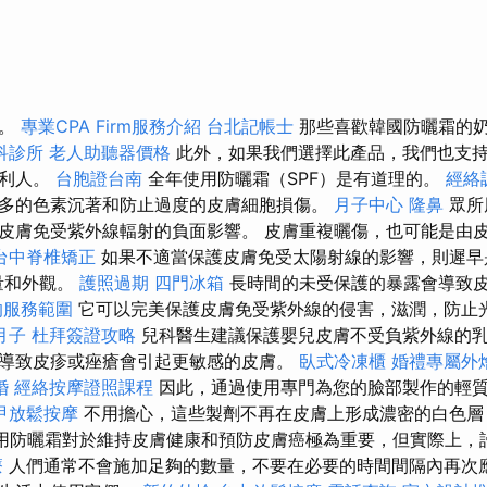
收。
專業CPA Firm服務介紹
台北記帳士
那些喜歡韓國防曬霜的
科診所
老人助聽器價格
此外，如果我們選擇此產品，我們也支持國
牙利人。
台胞證台南
全年使用防曬霜（SPF）是有道理的。
經絡
多的色素沉著和防止過度的皮膚細胞損傷。
月子中心
隆鼻
眾所
皮膚免受紫外線輻射的負面影響。 皮膚重複曬傷，也可能是由
台中脊椎矯正
如果不適當保護皮膚免受太陽射線的影響，則遲早是
量和外觀。
護照過期
四門冰箱
長時間的未受保護的暴露會導致
的服務範圍
它可以完美保護皮膚免受紫外線的侵害，滋潤，防止
月子
杜拜簽證攻略
兒科醫生建議保護嬰兒皮膚不受負紫外線的乳
導致皮疹或痤瘡會引起更敏感的皮膚。
臥式冷凍櫃
婚禮專屬外
婚
經絡按摩證照課程
因此，通過使用專門為您的臉部製作的輕
甲放鬆按摩
不用擔心，這些製劑不再在皮膚上形成濃密的白色層
使用防曬霜對於維持皮膚健康和預防皮膚癌極為重要，但實際上，
療
人們通常不會施加足夠的數量，不要在必要的時間間隔內再次