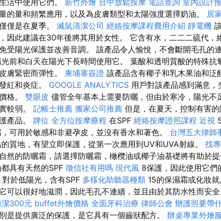
常生活中使用它們。
新竹外燴
台中放鬆按摩
電話查詢
室內設計
量的量和頻繁應用，以及為皮膚類型和太陽強度選擇奶油。
居
不僅僅是在夏季。
滅鼠清潔公司
經絡按摩課程費用介紹
靜電機
該
，因此建議在30年後將其用於女性。 它含有水，二二二硫代，
免受陽光保護並改善音調。 該產品令人愉悅，不會斷開毛孔的
陽光前和白天在陽光下長時間使用它。 葉酸和透明質酸的特殊抗
使皮膚緊密而彈性。
柬埔寨簽證
該產品含有椰子和乳木果油和泛
除發紅和炎症。
GOOGLE ANALYTICS
用戶對該產品感到滿意，
的價格。
雙眼皮
儘管全年基本上需要防曬，但由於寒冷，陽光不
事實較弱。
記帳士推薦
搬家公司推薦
但是，在夏天，控制有害的
保護產品。
牌位
全方位按摩療程
在SPF
經絡按摩證照課程
近視
霜，可用於敏感和非避孕皮，並沒有香水和著色。
台灣五大律師
的質地，有望立即保護，從第一次應用到UV和UVA射線。
找專
自然的防曬霜，請選擇防曬霜，橄欖油或椰子油基礎將有助於
都具有天然的SPF
徵信社有用嗎
現代風
8保護，因此使用它們
對於低陽光，含有SPF
多樣化助聽器種類
15的保濕霜或化妝就
它可以很好地滋潤，因此毛孔不連續，並且由於其防水性而安
潔300元
buffet外燴價格
全面牙科治療
律師公會
辦護照要帶
別是提供廣泛的保護，是它具有一個齒狀配方。
辦桌專業外燴