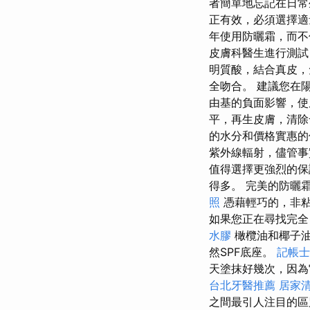
者簡單地忘記在日
正有效，必須選擇適
年使用防曬霜，而
皮膚科醫生進行測試
明質酸，結合真皮，
全吻合。 建議您在
由基的負面影響，
平，再生皮膚，清
的水分和價格實惠
紫外線輻射，儘管
值得選擇更強烈的
得多。 完美的防曬
照
憑藉輕巧的，非粘
如果您正在尋找完全
水膠
橄欖油和椰子油
然SPF底座。
記帳士
天塗抹好幾次，因為
台北牙醫推薦
居家清
之間最引人注目的區