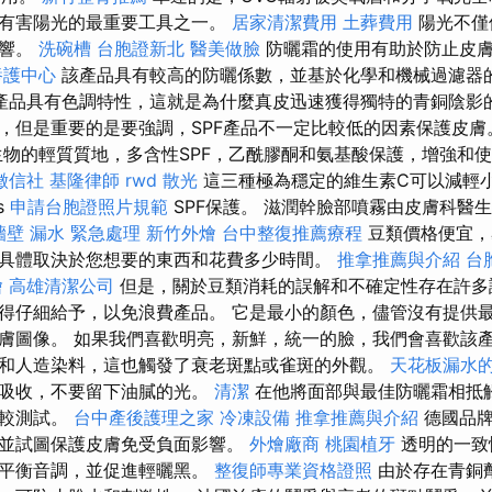
受有害陽光的最重要工具之一。
居家清潔費用
土葬費用
陽光不僅
影響。
洗碗槽
台胞證新北
醫美做臉
防曬霜的使用有助於防止皮膚
養護中心
該產品具有較高的防曬係數，並基於化學和機械過濾器
產品具有色調特性，這就是為什麼真皮迅速獲得獨特的青銅陰影的原
，但是重要的是要強調，SPF產品不一定比較低的因素保護皮
物的輕質質地，多含性SPF，乙酰膠酮和氨基酸保護，增強和
徵信社
基隆律師
rwd
散光
這三種極為穩定的維生素C可以減輕
s
申請台胞證照片規範
SPF保護。 滋潤幹臉部噴霧由皮膚科醫
牆壁 漏水 緊急處理
新竹外燴
台中整復推薦療程
豆類價格便宜，
具體取決於您想要的東西和花費多少時間。
推拿推薦與介紹
台
燴
高雄清潔公司
但是，關於豆類消耗的誤解和不確定性存在許多
得仔細給予，以免浪費產品。 它是最小的顏色，儘管沒有提供
膚圖像。 如果我們喜歡明亮，新鮮，統一的臉，我們會喜歡該產
和人造染料，這也觸發了衰老斑點或雀斑的外觀。
天花板漏水
速吸收，不要留下油膩的光。
清潔
在他將面部與最佳防曬霜相抵
比較測試。
台中產後護理之家
冷凍設備
推拿推薦與介紹
德國品牌
並試圖保護皮膚免受負面影響。
外燴廠商
桃園植牙
透明的一致
和平衡音調，並促進輕曬黑。
整復師專業資格證照
由於存在青銅