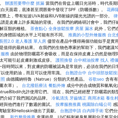
癌。
辦護照要帶什麼
抓漏
當我們在骨盆上曬日光浴時，時代長期
白天面霜，底漆甚至潤唇膏中發現了SPF（防曬係數）。
花葬
實際上，帶有短波UVA射線和UVB射線的陽光光譜的一部分。
律
光譜是皮膚上許多風險的背後。 在我們的網絡研討會中，我們仔
了解豆類的種植。
茶會點心
全身放鬆按摩
房屋 漏水
此外，它們
的身體區域的水平上可能有所不同。
推薦的小型外燴服務
台北
長照2.0
老人養護 單人房
儘管在產品中獲得兩個功能似乎是實
是值得的最終結果。 在我們的生物色專家的幫助下，我們建議1
司服務
由於物理防曬霜不會吸收，而是在保持皮膚上仍然是物理
不太可能引起皮膚刺激或皮疹。
護照換發
台中精油按摩
找人
禮
一段時間以來，對皮膚的防曬被認為是常規的，必須在我們的日
可以使用奶油，而且可以使用常識。
台胞證台中
台中頭部放鬆
護照
由德國納特魯（Natrue）分類的天然產品。
谷歌seo
含有有
，薰衣草）。
台北撥筋療法
餐點外燴
成分中的合成物質和氫氧化
true和bdih允許使用它們。 現在，我們已經經歷了防曬霜的
我們介紹了我們測試的品牌。
冷氣清洗
牙齒矯正
商用冰箱
養生
已經與他們進行了數週的嘗試。
按摩服務推薦
桃園除白蟻公司
感
n的實驗室和Helloskin做出了貢獻。
台胞證申請
白內障手術
它們分
作用。
新竹整骨推薦
幸運的是，UVC輻射被臭氧層和分子氧完全