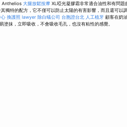
E
Anthelios
大腿放鬆按摩
XL啞光凝膠霜非常適合油性和有問
其獨特的配方，它不僅可以防止太陽的有害影響，而且還可以
中心
換護照
lawyer
除白蟻公司
台胞證台北
人工植牙
顧客在奶油
易塗抹，立即吸收，不會吸收毛孔，也沒有粘性的感覺。