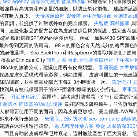
美
seo agency
清潔公司費用
營業用冰箱
它通過留下痕量保護皮
增強具有高抗氧化劑含量的細胞，以防止氧化損傷。 建議將該
動將其吸入真皮。
天母按摩療程
靈骨塔
台中牙醫推薦
台胞證高
的音調，並提供了針對紫外線的完全保護。
失智症
高雄搬家
與
同，這些化妝品的配方旨在為皮膚提供足夠的保護，並完全考
您的臉部選擇SPF產品的更多信息。 例如，如果將30 SPF底
最終得到更高的防曬霜。 98％的顏色含有天然成分的略帶顏色
佳選擇。 Sea Buckthorn和Raspberry的提取物增強了
於Clinique City
護理之家 台北
合法專業徵信社
下午茶外
Block的無油公式，建議使用所有皮膚類型。
泰國簽證
大甲放
保護皮膚免受現代環境影響，例如煙霧。 皮膚科醫生的一般建
條防曬霜，並在暴露於陽光下每2-3小時重複一次。
設計公司
找到具有較低保護因子的SPF面霜和麵霜的較小旅行包。
家事服
曬霜。
附近牙科診所
選擇時，請考慮對防曬霜（SPF）面霜的評
園
助聽器
輔聽器的功能與使用
最好諮詢皮膚科醫生，並告訴我
人都需要使用不同的面霜，因為皮膚更敏感。 完全保護UVA和U
看起來不像行走鱷魚。
安養院 北部
防水漆
seo company
經絡按
但建議在沐浴後進行審查。
歐式料理外燴方案
餐盒
居家清潔300
，而且有助於皮膚癌和照片衰老，這對皺紋產生了巨大貢獻。 