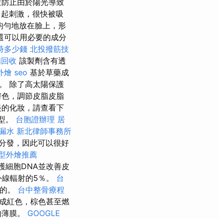
並防止由於陽光導致
引起刺激，很快被吸
均勻地放在臉上，形
還可以用必要的成分
時多少錢
北投撥筋技
備回收
該製劑含有透
外燴
seo
基於草藥成
。 除了高太陽保護
膚色，調節皮脂皮脂
美的化妝，請查看下
類型。
台胞證辦理
居
 漏水
新北律師事務所
分發，因此可以很好
型外燴推薦
護細胞DNA並改善皮
外線輻射的5％。
台
烈的。
台中整骨療程
變成紅色，棕色甚至燃
的薄膜。
GOOGLE