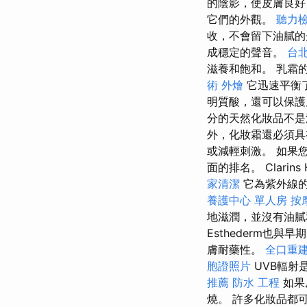
的陰影，使皮膚良好
它們的外觀。
聽力
收，不會留下油膩
成穩定的聲音。
台
滋養和飽和。 乳霜
術
外燴
它迅速平衡
明質酸，還可以保護
分的天然化妝品不是
外，化妝霜還必須具
或減輕刺激。 如果
面的排名。 Clarins 
家清潔
它為紫外線的
養護中心 單人房
按
地滋潤，並沒有油膩和
Esthederm也
膚耐藥性。
全口重
胞證照片
UVB輻射
推薦
防水 工程
如果
燒。 許多化妝品都