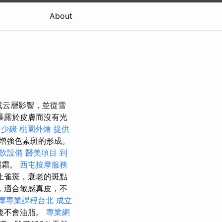
About
或云層影響，並從雪
暴露於皮膚而沒有光
多少錢
桃園外燴
提供
增強色素斑的形成。
飲設備
醫美項目
到
曬霜。
西屯按摩服務
止雀斑，衰老的斑點
，適合敏感真皮，不
摩專業課程台北
成立
後不會油脂。
專業網