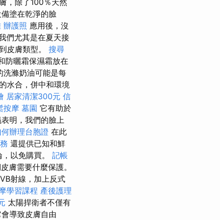
膚，除了100％天然
設備塗在乾淨的臉
雄
辦護照
應用後，沒
我們尤其是在夏天接
慮到皮膚類型。
搜尋
漆和防曬霜保濕霜放在
的洗滌奶油可能是每
皮膚的水合，併中和環境
燴
居家清潔300元
信
鬆按摩
墓園
它有助於
議表明，我們的臉上
如何辦理台胞證
在此
務
還提供已知和鮮
論，以免購買。
記帳
們皮膚需要什麼保護。
VB射線，加上反式
摩學習課程
產後護理
元
太陽捍衛者不僅有
它會導致皮膚自由