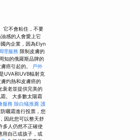
它不會粘住，不要
奶油感的人會愛上它
內企業，因為Elyn
調理服務
限制皮膚的
周知的俄羅斯品牌的
皮膚癌引起的。
戶外
UVA和UVB輻射克
皮膚灼熱和皮膚癌的
光衰老並提供完美的
霜。 大多數太陽霜
燴服務
除白蟻推薦
護
質防曬霜進行投票，您
，因此您可以整天舒
許多人仍然不正確使
應用自己或孩子，或