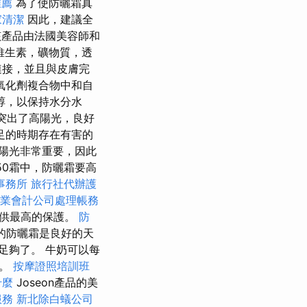
推薦
為了使防曬霜真
家清潔
因此，建議全
產品由法國美容師和
維生素，礦物質，透
連接，並且與皮膚完
氧化劑複合物中和自
醇，以保持水分水
突出了高陽光，良好
足的時期存在有害的
陽光非常重要，因此
50霜中，防曬霜要高
事務所
旅行社代辦護
業會計公司處理帳務
提供最高的保護。
防
的防曬霜是良好的天
足夠了。 牛奶可以每
全。
按摩證照培訓班
什麼
Joseon產品的美
服務
新北除白蟻公司