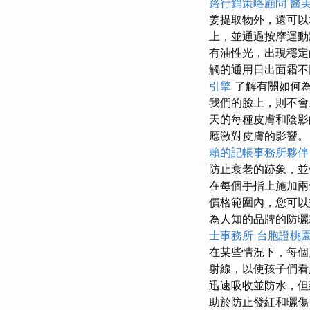
路行銷策略顧問
醫
姜提取物外，還可以
上，並通過按摩運
有油性光，出現穩定
觸的通用日出面霜不
引擎
了解有關如何為
我們的臉上，則不會
天的每種皮膚和陰影的絕
應激對皮膚的影響。 得益
賴的記帳事務所夥伴
防止衰老的跡象，並
在每個手指上施加兩
價格範圍內，您可以
為人知的品牌的防
士事務所
台胞證桃
在某些情況下，每個
射線，以使孩子們
迅速吸收並防水，
助於防止發紅和曬傷