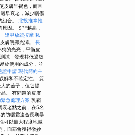
使皮膚呈褐色，而且
過早衰老，減少曬傷
的組合。
北投推拿推
因。 SPF越高，
膚。
逢甲放鬆按摩
私
使皮膚明顯光澤。
長
小狗的光亮，平衡皮
生測試，發現其低過敏
易於使用的成分，並
胞證申請
現代簡約主
誤解和不確定性。 質
最大的蓋子，但它提
品。 有問題的皮膚
的緊急處理方案
乳霜
觸衰老點之前，在5名
的防曬霜適合長期暴
性可以最大程度地減
劑，面部會獲得微妙