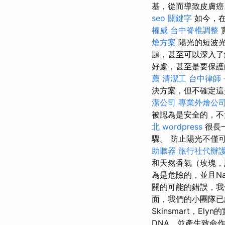
基，從而導致皮膚
seo 關鍵字
如今，在
權威
台中脊椎調整
燴方案
陽光的短波
題，甚至可以深入
好處，甚至是要保護
薦
清潔工
台中律師
決方案，但不確定這
潔公司
專業外燴公
被認為是安全的，
北
wordpress
很長
驟。 防止陽光不僅
助聽器
旅行社代辦
和天然香氣（玫瑰
為是危險的，並且Na
關的可能的錯誤，
面，我們的小團隊
Skinsmart，Ely
DNA，並產生致命