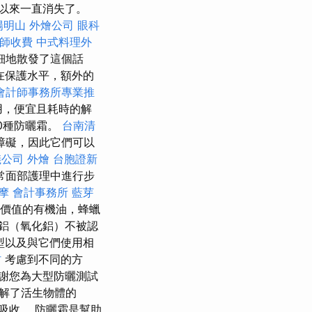
以來一直消失了。
陽明山
外燴公司
眼科
師收費
中式料理外
細地散發了這個話
在保護水平，額外的
會計師事務所專業推
用，便宜且耗時的解
0種防曬霜。
台南清
障礙，因此它們可以
儀公司
外燴
台胞證新
常面部護理中進行步
按摩
會計事務所
藍芽
價值的有機油，蜂蠟
鋁（氧化鋁）不被認
類型以及與它們使用相
村
考慮到不同的方
謝您為大型防曬測試
解了活生物體的
吸收。 防曬霜是幫助