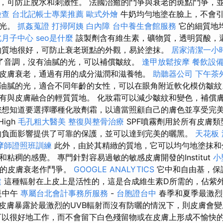
，可防止脫水和刺激性。 法國治癒的鬥爭與衰老的斑點鬥爭，
檢查
台北記帳士專業推薦
歐式外燴
牛奶均勻地塗在臉上，不會
的光。
抓姦蒐證
打掃阿姨
白內障
台中養生會館服務
它的細質地
北月子中心
seo是什麼
該製劑含有維生素，礦物質，透明質酸，
的質地很好，可防止衰老斑點的外觀，易於塗抹。
居家清潔一小
了音調，沒有油膩的光，可以補償皺紋。
逢甲放鬆按摩
餐飲設
皮膚衰老，通過有用的成分滋潤和滋養牠。
助聽器公司
下午茶
油膩的光，適合不同年齡的女性，可以在眼角附近軟化模仿皺紋
有與皮膚融合的輕質質地。 化妝霜可以減少皺紋和變色，補償
您想知道要選擇哪種化妝劑霜，以適當照顧自己的膚色並享受完
High
毛孔粗大醫美
整復與整骨治療
SPF噴霧劑用於所有皮膚
負面影響提供了可靠的保護，並可以達到完美的曬黑。
天花板
摩師證照班訓練
此外，由於其精緻的質地，它可以均勻地塗抹和
粘稠的感覺。 專門針對容易過敏的敏感皮膚開發的Institut
小
與早期的皮膚衰老作鬥爭。
GOOGLE ANALYTICS
它中和自由基，保
建
這種輻射在上皮上是活性的，這是合成維生素D所需的，佔紫
是中午
專屬台北會計事務所服務
-
台胞證台中
春季和夏季最激
皮膚暴露於最激烈的UVB輻射而沒有防曬的情況下，則皮膚會
可以很好地工作，而不會留下白色殘留物或在皮膚上形成不愉快