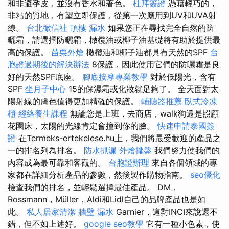
和非避孕皮，並沒有香水和著色。
杜拜簽證
憑藉輕巧的，
非粘的質地，有望立即保護，從第一次應用到UV和UVA射
線。
台北徵信社
頂樓 漏水
如果您正在尋找完全自然的防
曬霜，請選擇防曬霜，橄欖油或椰子油基礎將有助於提供最
高的保護。
苗栗外燴
橄欖油和椰子油都具有天然的SPF
台
胞證過期後的解決辦法
8保護，因此使用它們的防曬霜是良
好的天然SPF底座。
腳底按摩專業教學
對於低陽光，含有
SPF
坐月子中心
15的保濕霜或化妝就足夠了。 全天面對太
陽射線的膚色值得更加精確的保護。
輔聽器推薦
臥式冷凍
櫃
經絡養生課程
無論您是上班，去商店，walk狗還是照顧
花園床，太陽的光線肯定會撞到你的臉。
快速申請泰國簽
證
在Termeks-ertekelese.hu上，我們將最受歡迎的產品之
一的排名列為排名。
防水抓漏
外燴擺盤
我們努力使我們的
內容成為最可靠和客觀的。
台胞證辦理
來自各個領域的專
家都在詳細分析產品的參數，然後製作購物指南。
seo優化
檢查我們的排名，並輕鬆選擇最佳產品。 DM，
Rossmann，Müller，Aldi和Lidl自己的品牌產品也是如
此。
私人居家清潔
牆壁 漏水
Garnier，這對INCI來說還不
錯，但不如上述好。
google seo教學
它有一種小色素，使