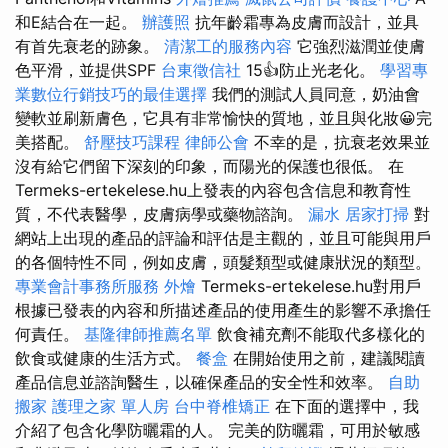
和E結合在一起。
辦護照
抗年齡霜專為皮膚而設計，並具
有首先衰老的跡象。
清潔工的服務內容
它強烈滋潤並使膚
色平滑，並提供SPF
台東徵信社
15👍防止光老化。
學習專
業數位行銷技巧的最佳選擇
我們的測試人員同意，奶油會
變軟並刷新膚色，它具有非常愉快的質地，並且與化妝😀完
美搭配。
舒壓技巧課程
律師公會
不幸的是，抗衰老效果並
沒有給它們留下深刻的印象，而陽光的保護也很低。 在
Termeks-ertekelese.hu上發表的內容包含信息和教育性
質，不代表醫學，皮膚病學或藥物諮詢。
漏水
居家打掃
對
網站上出現的產品的評論和評估是主觀的，並且可能與用戶
的各個特性不同，例如皮膚，頭髮類型或健康狀況的類型。
專業會計事務所服務
外燴
Termeks-ertekelese.hu對用戶
根據已發表的內容和所描述產品的使用產生的影響不承擔任
何責任。
基隆律師推薦名單
飲食補充劑不能取代多樣化的
飲食或健康的生活方式。
餐盒
在開始使用之前，建議閱讀
產品信息並諮詢醫生，以確保產品的安全性和效率。
自助
搬家
護理之家 單人房
台中脊椎矯正
在下面的選擇中，我
介紹了包含化學防曬霜的人。 完美的防曬霜，可用於敏感