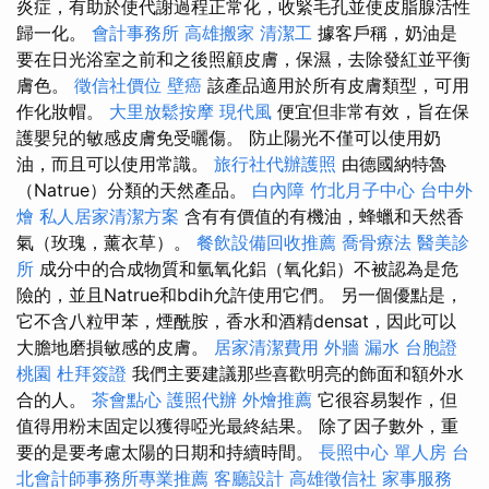
炎症，有助於使代謝過程正常化，收緊毛孔並使皮脂腺活性
歸一化。
會計事務所
高雄搬家
清潔工
據客戶稱，奶油是
要在日光浴室之前和之後照顧皮膚，保濕，去除發紅並平衡
膚色。
徵信社價位
壁癌
該產品適用於所有皮膚類型，可用
作化妝帽。
大里放鬆按摩
現代風
便宜但非常有效，旨在保
護嬰兒的敏感皮膚免受曬傷。 防止陽光不僅可以使用奶
油，而且可以使用常識。
旅行社代辦護照
由德國納特魯
（Natrue）分類的天然產品。
白內障
竹北月子中心
台中外
燴
私人居家清潔方案
含有有價值的有機油，蜂蠟和天然香
氣（玫瑰，薰衣草）。
餐飲設備回收推薦
喬骨療法
醫美診
所
成分中的合成物質和氫氧化鋁（氧化鋁）不被認為是危
險的，並且Natrue和bdih允許使用它們。 另一個優點是，
它不含八粒甲苯，煙酰胺，香水和酒精densat，因此可以
大膽地磨損敏感的皮膚。
居家清潔費用
外牆 漏水
台胞證
桃園
杜拜簽證
我們主要建議那些喜歡明亮的飾面和額外水
合的人。
茶會點心
護照代辦
外燴推薦
它很容易製作，但
值得用粉末固定以獲得啞光最終結果。 除了因子數外，重
要的是要考慮太陽的日期和持續時間。
長照中心 單人房
台
北會計師事務所專業推薦
客廳設計
高雄徵信社
家事服務