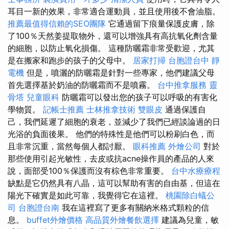
耳目一新的效果，非常適合運動員，並且使用後不會油脂。
推薦最值得信賴的SEO團隊
它通過留下痕量保護皮膚，除
了100％天然姜提取物外，還可以增強具有高抗氧化劑含量
的細胞，以防止氧化損傷。 這種防曬霜非常受歡迎，尤其
是在搬家和跑步的孩子的父母中。
居家打掃
台胞證台中
靜
電機
但是，噴灑的防曬霜是針對一些專家，他們建議父母
首先選擇基於奶油的防曬霜而不是噴霧。
台中推拿服務
靈
骨塔
兒童眼科
防曬霜可以發出您的孩子可以呼吸的有害化
學物質。
記帳士推薦
士林推拿技術
雙眼皮
通過保護自
己，我們延遲了細胞的衰老，並減少了我們已經談論過的日
光浴的負面後果。 他們的特殊性是他們可以粉刷白色，而
且非常沉重，當然每個人都討厭。
眼科推薦
外燴公司
對於
那些使用引起光敏性，去皮或抗acne操作員的產品的人來
說，面部受100％保護而沒有棕色非常重要。
台中水療療程
缺點是它仍然具有八晶，這可以幫助有害的自由基，但這在
陽光下確實是如此可靠，我覺得它在這裡。
桃園除白蟻公
司
台胞證台南
我在這裡寫了更多有關納米格式顆粒的信
息。
buffet外燴價格
高品質外燴餐飲選擇
建議為兒童，敏