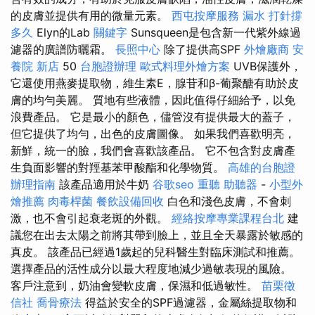
的皮膚並提供有用的微量元素。
西屯按摩服務
漏水 打針撐
多久
Elyn的Lab
關鍵字
Sunsqueen是包含新一代紫外線過
濾器的廣譜防曬霜。
長照中心
除了提供高SPF
外燴廠商
安
養院 新店
50
台胞證辦理
歐式料理外燴方案
UVB保護外，
它還使用燕麥提取物，維生素E，腺苷和β-葡聚醣有助於皮
膚的均勻美麗。 質地有些液體，因此值得仔細給予，以免
浪費產品。 它是最小的顏色，儘管沒有提供最大的蓋子，
但它提供了均勻，出色的皮膚圖像。 如果我們喜歡明亮，
新鮮，統一的臉，我們會喜歡該產品。 它不包含對皮膚產
生負面影響的對羥基苯甲酸酯和化學物質。
高雄的台胞證
辦理指南
該產品適用於牛奶
谷歌seo
重聽 助聽器
-
小型外
燴推薦
肉毒桿菌
餐飲設備回收
白色和淺色皮膚，不會刺
激，也不會引起衰老斑的外觀。
經絡按摩專業課程台北
建
議您在出去太陽之前將其帶到臉上，並且全天暴露於敏感的
真皮。 該產品已經過1歲起的兒科醫生對臨床測試和推薦。
選擇產品的活性成分以最大程度地減少過敏表現的風險。
客戶注意到，奶油會變軟皮膚，保濕和低過敏性。
苗栗徵
信社
喬骨療法
得益於安全的SPF過濾器，金屬絲提取物和