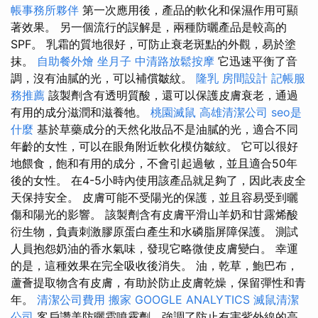
帳事務所夥伴
第一次應用後，產品的軟化和保濕作用可顯
著效果。 另一個流行的誤解是，兩種防曬產品是較高的
SPF。 乳霜的質地很好，可防止衰老斑點的外觀，易於塗
抹。
自助餐外燴
坐月子
中清路放鬆按摩
它迅速平衡了音
調，沒有油膩的光，可以補償皺紋。
隆乳
房間設計
記帳服
務推薦
該製劑含有透明質酸，還可以保護皮膚衰老，通過
有用的成分滋潤和滋養牠。
桃園滅鼠
高雄清潔公司
seo是
什麼
基於草藥成分的天然化妝品不是油膩的光，適合不同
年齡的女性，可以在眼角附近軟化模仿皺紋。 它可以很好
地餵食，飽和有用的成分，不會引起過敏，並且適合50年
後的女性。 在4-5小時內使用該產品就足夠了，因此表皮全
天保持安全。 皮膚可能不受陽光的保護，並且容易受到曬
傷和陽光的影響。 該製劑含有皮膚平滑山羊奶和甘露烯酸
衍生物，負責刺激膠原蛋白產生和水磷脂屏障保護。 測試
人員抱怨奶油的香水氣味，發現它略微使皮膚變白。 幸運
的是，這種效果在完全吸收後消失。 油，乾草，鮑巴布，
蘆薈提取物含有皮膚，有助於防止皮膚乾燥，保留彈性和青
年。
清潔公司費用
搬家
GOOGLE ANALYTICS
滅鼠清潔
公司
客戶讚美防曬霜噴霧劑，強調了防止有害紫外線的高