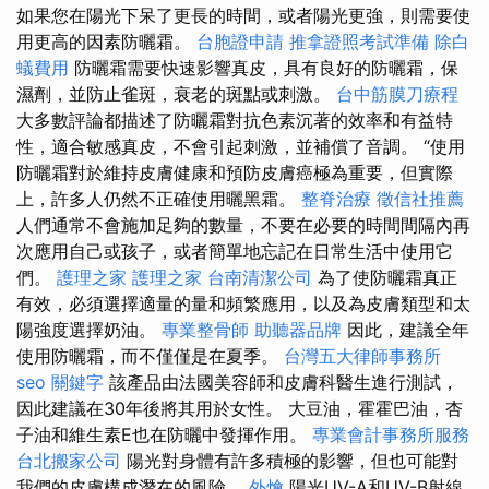
如果您在陽光下呆了更長的時間，或者陽光更強，則需要使
用更高的因素防曬霜。
台胞證申請
推拿證照考試準備
除白
蟻費用
防曬霜需要快速影響真皮，具有良好的防曬霜，保
濕劑，並防止雀斑，衰老的斑點或刺激。
台中筋膜刀療程
大多數評論都描述了防曬霜對抗色素沉著的效率和有益特
性，適合敏感真皮，不會引起刺激，並補償了音調。 “使用
防曬霜對於維持皮膚健康和預防皮膚癌極為重要，但實際
上，許多人仍然不正確使用曬黑霜。
整脊治療
徵信社推薦
人們通常不會施加足夠的數量，不要在必要的時間間隔內再
次應用自己或孩子，或者簡單地忘記在日常生活中使用它
們。
護理之家
護理之家
台南清潔公司
為了使防曬霜真正
有效，必須選擇適量的量和頻繁應用，以及為皮膚類型和太
陽強度選擇奶油。
專業整骨師
助聽器品牌
因此，建議全年
使用防曬霜，而不僅僅是在夏季。
台灣五大律師事務所
seo 關鍵字
該產品由法國美容師和皮膚科醫生進行測試，
因此建議在30年後將其用於女性。 大豆油，霍霍巴油，杏
子油和維生素E也在防曬中發揮作用。
專業會計事務所服務
台北搬家公司
陽光對身體有許多積極的影響，但也可能對
我們的皮膚構成潛在的風險。
外燴
陽光UV-A和UV-B射線