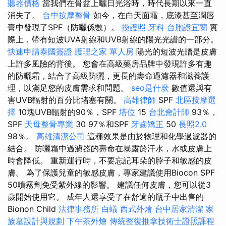
聽器價格
當我們在骨盆上曬日光浴時，時代長期以來一直
消失了。
台中按摩整骨
如今，在白天面霜，底漆甚至潤唇
膏中發現了SPF（防曬係數）。
換護照
牙科
台胞證宜蘭
實
際上，帶有短波UVA射線和UVB射線的陽光光譜的一部分。
快速申請泰國簽證
護理之家 單人房
陽光的短波光譜是皮膚
上許多風險的背後。 您會在高級藥房品牌中發現許多有趣
的防曬霜，結合了高級防曬，更長的壽命過濾器和滋養護
理，以滿足您的皮膚需求和問題。
seo是什麼
數值還與有
害UVB輻射的百分比堵塞有關。
高雄律師
SPF
北區按摩選
擇
10塊UVB輻射的90％，SPF
塔位
15
台北會計師
93％，
SPF
天母整骨專業
30 97％和SPF
牙齒矯正
50
長照2.0
98％。
高雄清潔公司
這種效果是由於物理和化學過濾器的
結合。 防曬霜中過濾器的壽命在暴露於汗水，水或皮膚上
時會降低。 重新運行時，不要忘記耳朵的脖子和敏感的皮
膚。 為了保護兒童的敏感皮膚，專家建議使用Biocon SPF
50噴霧劑免受紫外線的影響。 建議任何皮膚，您可以從3
歲開始使用它。 成年人還享受了在舒適的瓶子中出售的
Bionon Child
法律事務所
白蟻
西式外燴
台中居家清潔
家
族墓設計與規劃
下午茶外燴
傳統整復推拿技術士證照課程