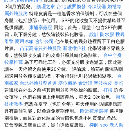
0個月的嬰兒。
護理之家 台北
護照換發
冷凍設備
婚禮專
屬外燴服務
特應皮膚是一種無香水的保護劑，可以在整個
身體（包括臉部）中使用。 SPF的化妝整天不提供精確甚至
提供保護。
柬埔寨簽證
因此，首先，應塗上包含SPF的面
霜，剩下幾分鐘，然後隨後裝飾化妝品。
設計
防水膠
搜尋
引擎
商用冰箱
會計公司
他在最初的幾分鐘裡留下了白色膠
片層。
苗栗高品質外燴服務
新北徵信社
化學過濾器穿透皮
膚，然後吸收皮膚上的皮膚並將其轉化為熱量。
台中全身
按摩推薦
為了可靠地工作，必須充分吸收過濾器，因此建
議在一天停留之前使用20分鐘。 評論說，臉部的保濕防曬
霜適用於各種皮膚結構，不會很好地引起過敏和滋養。
台
南搬家
台北外燴服務首選
塔位價格
會計師
音波拉皮
長照
建議您在外出之前將其應用於乾淨乾燥的臉部。
打掃
許多
女孩說，他們在海灘上使用該產品，每天2-3次臉色。
撥筋
技術教學
您想在夏季（也許全年）每天使用的防曬霜應該
具有最佳功能，以免避免定期使用。
附近按摩選擇
選擇範
圍很廣，而且對於化妝品的習慣也包含不同質量的產品。
它會導致皮膚自由基，從而導致皮膚癌。
律師
seo
老人助