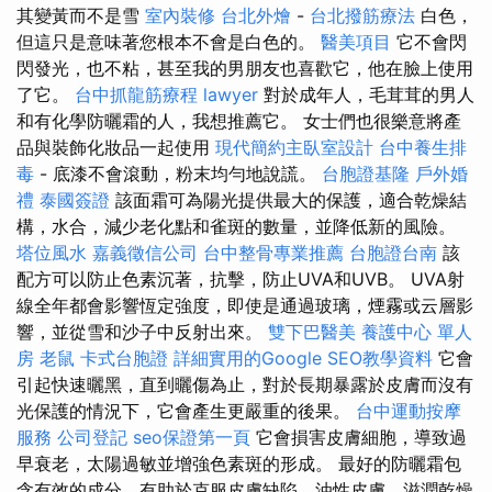
其變黃而不是雪
室內裝修
台北外燴
-
台北撥筋療法
白色，
但這只是意味著您根本不會是白色的。
醫美項目
它不會閃
閃發光，也不粘，甚至我的男朋友也喜歡它，他在臉上使用
了它。
台中抓龍筋療程
lawyer
對於成年人，毛茸茸的男人
和有化學防曬霜的人，我想推薦它。 女士們也很樂意將產
品與裝飾化妝品一起使用
現代簡約主臥室設計
台中養生排
毒
- 底漆不會滾動，粉末均勻地說謊。
台胞證基隆
戶外婚
禮
泰國簽證
該面霜可為陽光提供最大的保護，適合乾燥結
構，水合，減少老化點和雀斑的數量，並降低新的風險。
塔位風水
嘉義徵信公司
台中整骨專業推薦
台胞證台南
該
配方可以防止色素沉著，抗擊，防止UVA和UVB。 UVA射
線全年都會影響恆定強度，即使是通過玻璃，煙霧或云層影
響，並從雪和沙子中反射出來。
雙下巴醫美
養護中心 單人
房
老鼠
卡式台胞證
詳細實用的Google SEO教學資料
它會
引起快速曬黑，直到曬傷為止，對於長期暴露於皮膚而沒有
光保護的情況下，它會產生更嚴重的後果。
台中運動按摩
服務
公司登記
seo保證第一頁
它會損害皮膚細胞，導致過
早衰老，太陽過敏並增強色素斑的形成。 最好的防曬霜包
含有效的成分，有助於克服皮膚缺陷，油性皮膚，滋潤乾燥