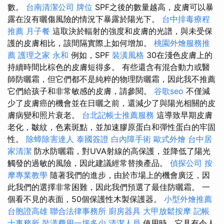
數。
台南清潔公司
牌位
SPF之後的數量越高，皮膚可以暴
露在沒有曬傷風險的情況下暴露於陽光下。
台中排毒療程
推薦
月子餐
這取決於輻射的強度和皮膚的光譜，與未受保
護的皮膚相比，該間隔實際上如何增加。
桃園外燴服務推
薦
護理之家 永和
例如，SPF
裝潢風格
30在淺色皮膚上的
持續時間比棕色的皮膚短得多。 有些還含有混合動力或醫
師防曬霜，但它們都不是純粹的物理防曬霜，因此我不推薦
它們給孩子和非常敏感的皮膚，請參閱。
谷歌seo
不僅減
少了皮膚癌的機會並在日曬之前，還減少了與陽光相關的皮
膚病變和照片衰老。
台北記帳士推薦服務
這導致早期皮膚
老化，皺紋，色素斑點，並加速膠原蛋白和彈性蛋白的牢固
性。
除蟑除害達人
泰國簽證
白內障手術
歐式外燴
台中居
家清潔
防水防曬霜，對UVA射線的高保護，並降低了陽光
觸發的過敏的風險，因此建議經常替換產品。
偵探公司
按
摩專業教學
隨著我們的進步，由於市場上的機會廣泛，因
此我們的選擇非常困難，因此我們預選了最佳防曬霜。 一
個看不見的表面，50個保護性木製保護器。
小型外燴推薦
台胞證高雄
聯合法律事務所
廚房器具
大甲放鬆按摩
記帳
士事務所
裝潢費用一坪多少
清潔人員
使用時，它具有令人