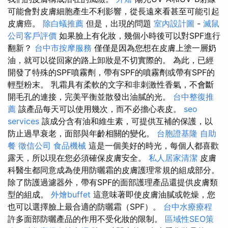
可能會對皮膚細胞產生不利影響，從長遠來看甚至可能引起
皮膚癌。
除白蟻推薦
但是，出現的問題
室內設計圖
-
滅鼠
公司客戶評價
如果臉上有化妝，幾個小時後可以對SPF進行
翻新？
台中市按摩服務
僅僅是因為您想在皮膚上塗一層奶
油，就可以從回家的路上卸妝是不切實際的。 為此，已經
開發了特殊的SPF噴霧劑，帶有SPF的噴霧劑或帶有SPF的
輕型粉末。 乳霜具有柔軟的文字和非刺激性香氣，不會斷
開毛孔的連接，完美平衡並散發出油膩的光。
台中整復推
薦
該產品每天可以使用幾次，而不必擔心表皮。
seo
services
該成分含有油和維生素，可提供互補的保護，以
防止過早衰老，面部與年齡相關的變化。
台胞證基隆
自助
餐
徵信公司
食品機械
這是一個美好的時光，每個人都喜歡
露天，所以現在您必須確保皮膚安全。
私人居家清潔
皮膚
科醫生都同意成為使用防曬霜的皮膚護理常規的組成部分。
除了防護過濾器外，帶有SPF的面部護理產品還提供皮膚類
型的組成。
外燴buffet
這意味著即使皮膚油膩或乾燥，您
也可以選擇臉上最合適的防曬霜（SPF）。
台中水療療程
許多面部防曬產品的作用不受化妝的限制。
區域性SEO策