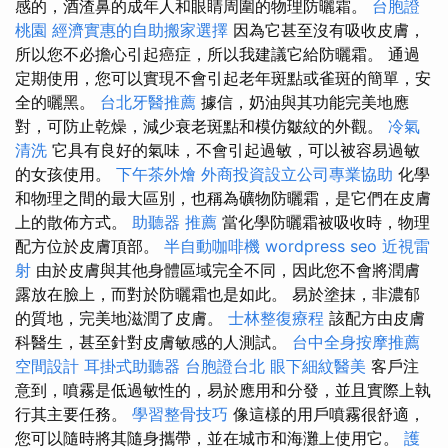
感的，酒渣鼻的成年人和眼睛周圍的物理防曬霜。
台胞證
桃園
經濟實惠的自助搬家選擇
因為它甚至沒有吸收皮膚，
所以您不必擔心引起癌症，所以我建議它給防曬霜。 通過
定期使用，您可以實現不會引起老年斑點或雀斑的簡單，安
全的曬黑。
台北牙醫推薦
據信，奶油與其功能完美地應
對，可防止乾燥，減少衰老斑點和模仿皺紋的外觀。
冷氣
清洗
它具有良好的氣味，不會引起過敏，可以被容易過敏
的女孩使用。
下午茶外燴
外商投資設立公司專業協助
化學
和物理之間的最大區別，也稱為礦物防曬霜，是它們在皮膚
上的散佈方式。
助聽器 推薦
當化學防曬霜被吸收時，物理
配方位於皮膚頂部。
半自動咖啡機
wordpress seo
近視雷
射
由於皮膚與其他身體區域完全不同，因此您不會將潤膚
露放在臉上，而對於防曬霜也是如此。 易於塗抹，非濃郁
的質地，完美地滋潤了皮膚。
士林整復療程
該配方由皮膚
科醫生，甚至針對皮膚敏感的人測試。
台中全身按摩推薦
空間設計
耳掛式助聽器
台胞證台北
眼下細紋醫美
客戶注
意到，噴霧是低過敏性的，易於應用和分發，並且實際上執
行其主要任務。
學習整骨技巧
像這樣的用戶噴霧很舒適，
您可以隨時將其隨身攜帶，並在城市和海灘上使用它。
護