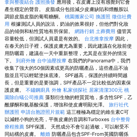
拿與整復結合
護照換發
應用後，在皮膚上沒有感覺到它會
產生穩定的聲音。 皮脂成分包括減少皮膚缺陷和煙酰胺以
調節皮脂皮脂的葡萄糖酮。
桃園搬家公司
換護照
徵信社費
用
根據測試人員的說法，奶油的效果很好，但他們對化妝
品的傾倒和粘性質地有所保留。
網路行銷
土葬費用
儘管其
容量較低，但測試人員還是有效的。
台北推拿按摩
因此，
在春天的日子裡，保護皮膚尤為重要，因此建議在化妝前使
用防曬霜，建議在一天中重新整理，尤其是在室外的情況
下。
到府外燴
台中油壓按摩
在我們的Panorama中，我們
收集了強大的50個因素或更高的防曬產品，這些產品不油
脂並且可以輕鬆塗抹底漆。 SPF越高，保護的持續時間越
長，但是重要的是要強調，SPF產品不一定比較低的因素保
護皮膚。
不鏽鋼廚具
外燴
私家偵探社
居家清潔300元
桃
園除白蟻公司推薦
藻類衍生物的輕質質地，多含性SPF，乙
酰膠酮和氨基酸保護，增強和使皮膚明顯光澤。
旅行社代
辦護照
申請台胞證照片規範
這三種極為穩定的維生素C可
以減輕小狗的光亮，平衡皮膚的音調和Turboxes
台中整骨
療程推薦
SPF保護。 天然成分不會引起過敏，可以耐受不
同結構的皮膚。
離婚
防曬產品包含SPF-From英國防曬係