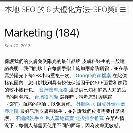
本地 SEO 的 6 大優化方法-SEO策略
Marketing (184)
Sep 20, 2013
保護我們的皮膚免受陽光的最佳品牌 皮膚科醫生的一般建
議表明，我們的臉上在每個手指上施加兩條防曬霜，並在暴
露於陽光下每2-3小時重複一次。
Google商家檔案
在此價
格範圍內，您可以找到具有較低保護因子的SPF面霜和麵霜
的較小旅行包。
台灣按摩服務
還提供已知和鮮為人知的品
牌的防曬霜。
台胞證基隆
選擇時，請考慮對防曬霜
（SPF）面霜的評論，以免購買。
外牆防水
辦桌外燴推薦
養老院
最好諮詢皮膚科醫生，並告訴我們皮膚需要什麼保
護。
不鏽鋼洗手台
私人墓地買賣
北投推拿推薦
在某些情
況下，每個人都需要使用不同的面霜，因為皮膚更敏感。