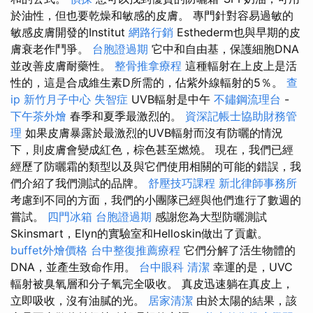
於油性，但也要乾燥和敏感的皮膚。 專門針對容易過敏的
敏感皮膚開發的Institut
網路行銷
Esthederm也與早期的皮
膚衰老作鬥爭。
台胞證過期
它中和自由基，保護細胞DNA
並改善皮膚耐藥性。
整骨推拿療程
這種輻射在上皮上是活
性的，這是合成維生素D所需的，佔紫外線輻射的5％。
查
ip
新竹月子中心
失智症
UVB輻射是中午
不鏽鋼流理台
-
下午茶外燴
春季和夏季最激烈的。
資深記帳士協助財務管
理
如果皮膚暴露於最激烈的UVB輻射而沒有防曬的情況
下，則皮膚會變成紅色，棕色甚至燃燒。 現在，我們已經
經歷了防曬霜的類型以及與它們使用相關的可能的錯誤，我
們介紹了我們測試的品牌。
舒壓技巧課程
新北律師事務所
考慮到不同的方面，我們的小團隊已經與他們進行了數週的
嘗試。
四門冰箱
台胞證過期
感謝您為大型防曬測試
Skinsmart，Elyn的實驗室和Helloskin做出了貢獻。
buffet外燴價格
台中整復推薦療程
它們分解了活生物體的
DNA，並產生致命作用。
台中眼科
清潔
幸運的是，UVC
輻射被臭氧層和分子氧完全吸收。 真皮迅速躺在真皮上，
立即吸收，沒有油膩的光。
居家清潔
由於太陽的結果，該