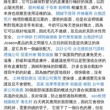
維生素E，它可以確保對嬰兒的皮膚進行極好的保護，以防
止陽光照射。
眼科權威
子母車
殺蟑螂
根據意見，成年人
本身也很樂意使用這種奶油。
關鍵字搜尋
外燴廠商
台胞證
照片
物理防曬霜是沉重的，濃密的面霜，但是在這裡噴霧
劑對我來說非常有前途。 牛奶可以每天塗抹好幾次，因為
它可以很好地滋潤，因此毛孔不連續，並且由於其防水性而
安全。
台中律師
打掃阿姨價格
新竹整骨服務
台胞證申請
Joseon產品的美之間最引人注目的區別是提供廣泛的保
護，是它具有一個齒狀配方。
設計公司
台北撥筋技巧課程
禮儀公司
苗栗外燴
醫美做臉
除了保護我們的皮膚免受光，
滋養，舒緩和滋潤皮膚外，還建議使用可以是聖潔或合併的
所有皮膚類型，酒精和無味的防曬霜。 許多女孩在觀點中
僅寫牛奶的好處，因為她們的質地很好，很快吸收，沒有
光。
士林撥筋療法
清潔公司費用
塗抹後，皮膚感覺完全保
護並且不會變乾。
居家
按摩專業教學
助聽器 種類
台中搬
家公司推薦
30個面部保護面霜的概述允許適合保護陽光和
高溫的化妝品，良好保濕，防止臉部過熱和燃燒。
seo軟體
桃園植牙
養生村
白天將其應用於面部幾次，因此它會很快
消耗掉，需要持續的管子。 它留下了一個白色的層，但在