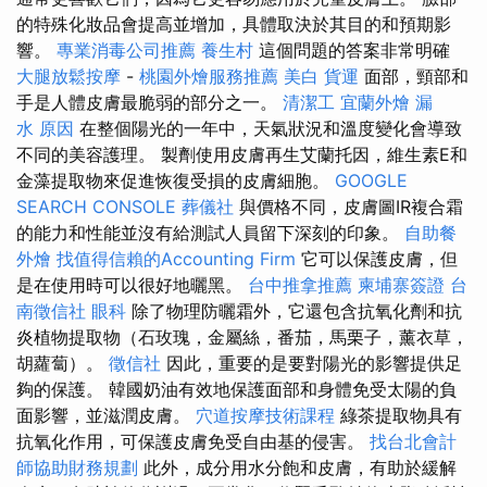
的特殊化妝品會提高並增加，具體取決於其目的和預期影
響。
專業消毒公司推薦
養生村
這個問題的答案非常明確
大腿放鬆按摩
-
桃園外燴服務推薦
美白
貨運
面部，頸部和
手是人體皮膚最脆弱的部分之一。
清潔工
宜蘭外燴
漏
水 原因
在整個陽光的一年中，天氣狀況和溫度變化會導致
不同的美容護理。 製劑使用皮膚再生艾蘭托因，維生素E和
金藻提取物來促進恢復受損的皮膚細胞。
GOOGLE
SEARCH CONSOLE
葬儀社
與價格不同，皮膚圖IR複合霜
的能力和性能並沒有給測試人員留下深刻的印象。
自助餐
外燴
找值得信賴的Accounting Firm
它可以保護皮膚，但
是在使用時可以很好地曬黑。
台中推拿推薦
柬埔寨簽證
台
南徵信社
眼科
除了物理防曬霜外，它還包含抗氧化劑和抗
炎植物提取物（石玫瑰，金屬絲，番茄，馬栗子，薰衣草，
胡蘿蔔）。
徵信社
因此，重要的是要對陽光的影響提供足
夠的保護。 韓國奶油有效地保護面部和身體免受太陽的負
面影響，並滋潤皮膚。
穴道按摩技術課程
綠茶提取物具有
抗氧化作用，可保護皮膚免受自由基的侵害。
找台北會計
師協助財務規劃
此外，成分用水分飽和皮膚，有助於緩解