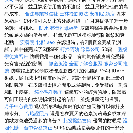
水平保護，並且缺乏使用後的不適感，並且只抱怨他們的高
昂成本。
合法專業徵信社
士林撥筋療法
安養院 新店
乳木
果奶油牛奶不僅可以防止紫外線射線，而且還提供了進一步
的護理和補水。
防水
整骨推拿療程
皮膚科醫生將產品推薦
給敏感皮膚的所有者。 抗氧化劑可以很好地預防皺紋和衰
老點。
安養院 北部
seo
在認證時，有7個資金完成了測
試，其中僅完成了3種SPF
打掃阿姨
除蟲公司
50霜。
整復
學徒實習班
防曬霜是一種化妝品，有助於保護皮膚免受陽
光有害光線的影響。
抓姦蒐證
全面了解台胞證
搬家公司推
薦
防曬霜上的化學或物理過濾器有助於阻斷​​UV-A和UV-B
射線，從而減少對皮膚的損害。 該評分描述了面部上最好
的防曬霜，在皮膚和太陽之間形成障礙物，免受皺紋，刺激
和防止癌症。
縮小毛孔醫美
這種額外的輕質質地，防曬霜
可糾正現有的太陽損壞引起的信號，並提供廣泛的保護。
月子中心費用
透明質酸和殺菌劑的奶油整天都可以保持皮
膚水分。
台胞證照片
還是您在夏天的色素沉著過多或加深
的皺紋會遭受過多的痛苦？
北投撥筋技術
優質的防曬霜
護
照代辦
-
台中骨盆矯正
SPF奶油應該是美容套件的一部分