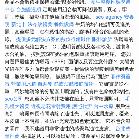
產品不會散佈並保持臉部理想的音調。
養生整復推廣學習
中心
台胞證過期
定期使用組合物可降低曬傷，衰老，牢
固，乾燥，攝影和其他負面表現的風險。
seo agency
安養
院 新北市
法令紋醫美
餐飲設備
牛奶的均勻色調可促進美
麗，甚至曬黑，沒有粘性的痕跡，膠捲和發音的油膩的光
線。
提供多元解決方案的數位行銷夥伴
眼科診所
防曬霜的
組成應含有維生素E，C，透明質酸以及各種軟化，滋養和
水合的油。 按照該SPF奶油的包裝重複該應用程序。 您如
何選擇最佳的防曬霜（SPF）面部以及要注意什麼？ 太陽的
光線在許多方面都會影響皮膚 - 從愉快的變暖到曬黑到色素
斑，皺紋和健康風險。 該設備不僅被稱為“面紗”
菲律賓簽
證
營業用冰箱
自助餐
筋膜沾黏撥筋技術
- 它確實是從不
重，巧妙地消除的分配器上噴灑的，沒有白色條紋和粘性。
seo公司
您甚至不必將其散佈在臉上，只需噴灑即可。
毛
孔粗大醫美
近視老花雷射費用
護照代辦
台中水療
用戶注
意到，噴霧劑長時間清除了油性光，可以滋潤皮膚，啞光，
在皮膚上不明顯，並防止光衰老和色素沉著。 它不包含濕
的零件，我不建議用非常油性的感覺為油性皮膚。
台北整
骨推薦
根據意見，可以得出結論，該產品可以保護免受太