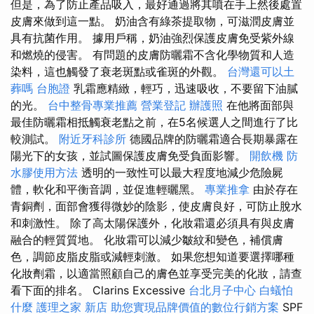
但是，為了防止產品吸入，最好通過將其噴在手上然後處置
皮膚來做到這一點。 奶油含有綠茶提取物，可滋潤皮膚並
具有抗菌作用。 據用戶稱，奶油強烈保護皮膚免受紫外線
和燃燒的侵害。 有問題的皮膚防曬霜不含化學物質和人造
染料，這也觸發了衰老斑點或雀斑的外觀。
台灣還可以土
葬嗎
台胞證
乳霜應精緻，輕巧，迅速吸收，不要留下油膩
的光。
台中整骨專業推薦
營業登記
辦護照
在他將面部與
最佳防曬霜相抵觸衰老點之前，在5名候選人之間進行了比
較測試。
附近牙科診所
德國品牌的防曬霜適合長期暴露在
陽光下的女孩，並試圖保護皮膚免受負面影響。
開飲機
防
水膠使用方法
透明的一致性可以最大程度地減少危險屍
體，軟化和平衡音調，並促進輕曬黑。
專業推拿
由於存在
青銅劑，面部會獲得微妙的陰影，使皮膚良好，可防止脫水
和刺激性。 除了高太陽保護外，化妝霜還必須具有與皮膚
融合的輕質質地。 化妝霜可以減少皺紋和變色，補償膚
色，調節皮脂皮脂或減輕刺激。 如果您想知道要選擇哪種
化妝劑霜，以適當照顧自己的膚色並享受完美的化妝，請查
看下面的排名。 Clarins Excessive
台北月子中心
白蟻怕
什麼
護理之家 新店
助您實現品牌價值的數位行銷方案
SPF