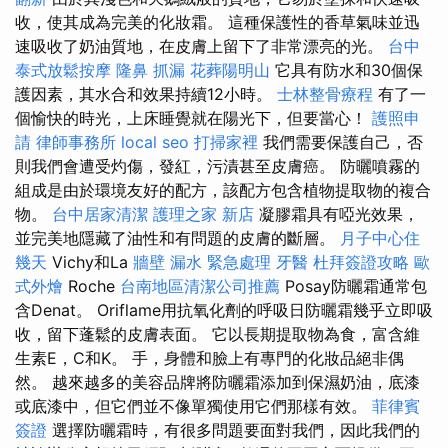
收，使其成為完美的化妝霜。 這種保護性的香草氣味並迅
速吸收了奶油質地，在皮膚上留下了非常漂亮的光。
台中
泰式放鬆按摩
隆鼻
抓漏
花葬陽明山
它具有防水和30個保
護因素，其水合和效果持續12小時。
士林整骨療程
有了一
個愉快的時光，上床睡覺就在陽光下，但要當心！
護照申
請
律師事務所
local seo
打掃家裡
我們需要保護自己，否
則我們會遭受灼傷，發紅，污漬甚至皮膚癌。 防曬噴霧的
組成是由於環境友好的配方，該配方包含植物提取物的複合
物。
台中居家清潔
護理之家 新店
凝膠霜具有啞光效果，
並完美地隱藏了油性和有問題的皮膚的斷層。
月子中心住
幾天
Vichy和La
牆壁 漏水 緊急處理
牙醫
杜拜簽證攻略
歐
式外燴
Roche
台南地區清潔公司推薦
Posay防曬霜通常包
含Denat。 Oriflame用抗氧化劑的呼吸日防曬霜幾乎立即吸
收，留下蓬鬆的皮膚表面。 它以長期提取物為食，富含維
生素E，C和K。 手，身體和臉上有專門的化妝品絕非偶
然。 越來越多的美容品牌將防曬霜添加到保濕奶油，底漆
或底漆中，但它們並不像單獨使用它們那樣有效。
菲律賓
簽證
選擇防曬霜時，有很多問題要面對我們，因此我們的