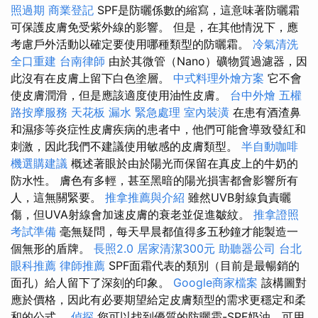
照過期
商業登記
SPF是防曬係數的縮寫，這意味著防曬霜
可保護皮膚免受紫外線的影響。 但是，在其他情況下，應
考慮戶外活動以確定要使用哪種類型的防曬霜。
冷氣清洗
全口重建
台南律師
由於其微管（Nano）礦物質過濾器，因
此沒有在皮膚上留下白色塗層。
中式料理外燴方案
它不會
使皮膚潤滑，但是應該適度使用油性皮膚。
台中外燴
五權
路按摩服務
天花板 漏水 緊急處理
室內裝潢
在患有酒渣鼻
和濕疹等炎症性皮膚疾病的患者中，他們可能會導致發紅和
刺激，因此我們不建議使用敏感的皮膚類型。
半自動咖啡
機選購建議
概述著眼於由於陽光而保留在真皮上的牛奶的
防水性。 膚色有多輕，甚至黑暗的陽光損害都會影響所有
人，這無關緊要。
推拿推薦與介紹
雖然UVB射線負責曬
傷，但UVA射線會加速皮膚的衰老並促進皺紋。
推拿證照
考試準備
毫無疑問，每天早晨都值得多五秒鐘才能製造一
個無形的盾牌。
長照2.0
居家清潔300元
助聽器公司
台北
眼科推薦
律師推薦
SPF面霜代表的類別（目前是最暢銷的
面孔）給人留下了深刻的印象。
Google商家檔案
該構圖對
應於價格，因此有必要期望給定皮膚類型的需求更穩定和柔
和的公式。
偵探
您可以找到優質的防曬霜-SPF奶油，可用