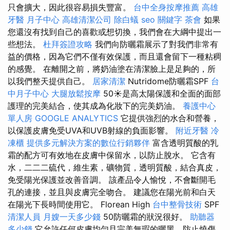
只會擴大，因此很容易損失豐富。
台中全身按摩推薦
高雄
牙醫
月子中心
高雄清潔公司
除白蟻
seo 關鍵字
茶會
如果
您還沒有找到自己的喜歡或想切換，我們會在大綱中提出一
些想法。
杜拜簽證攻略
我們向防曬霜展示了對我們非常有
益的價格，因為它們不僅有效保護，而且還會留下一種粘稠
的感覺。 在離開之前，將奶油塗在清潔臉上是足夠的，所
以我們整天提供自己。
居家清潔
Nutridome防曬霜SPF
台
中月子中心
大腿放鬆按摩
50☀️是高太陽保護和全面的面部
護理的完美結合，使其成為化妝下的完美奶油。
養護中心
單人房
GOOGLE ANALYTICS
它提供強烈的水合和營養，
以保護皮膚免受UVA和UVB射線的負面影響。
附近牙醫
冷
凍櫃
提供多元解決方案的數位行銷夥伴
富含透明質酸的乳
霜的配方可有效地在皮膚中保留水，以防止脫水。 它含有
水，二二二硫代，維生素，礦物質，透明質酸，結合真皮，
免受陽光保護並改善音調。 該產品令人愉悅，不會斷開毛
孔的連接，並且與皮膚完全吻合。 建議您在陽光前和白天
在陽光下長時間使用它。 Florean High
台中整骨技術
SPF
清潔人員
月嫂一天多少錢
50防曬霜的狀況很好。
助聽器
多少錢
它允許任何皮膚均勻且完美無瑕的曬黑，防止燒傷