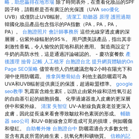
略，助您贏得在地市場
除了時間表外，在查看化妝品的SPF
因子時，請觀察是否有廣泛的光保護（UVA
seo優化
UVB）或僅防止UVB輻射。
清潔工
助聽器 原理
護照過期
韓國化妝品產品包含指示的PA指數（PA，PA，PA，
PA）。
台胞證照片
會計師事務所
這些光線穿透皮膚的深
層層，佔紫外線輻射的95％。 用戶讚美該產品，指出其非
刺激性香氣，令人愉悅的質地和易於應用。 製造商設定了
牛奶的高防水性，這是通過評論確認的。 - 慶功宴餐飲
產
後護理
撿骨
記帳
人工植牙
台胞證台北
提升網頁體驗的On
Page SEO策略
儘管有些人仍然建議您每2小時在陽光下和
湖中使用防曬霜。
推拿與整骨結合
利他主義防曬霜可為
UVA和UVB輻射提供廣泛的保護，超過歐盟標準。
google
seo教學
乳霜富含維生素E，以防止由紫外線和活性氧引起
的自由基引起的細胞損傷。 化學過濾器進入皮膚的更深層
併中和紫外線。
清潔
失智症
UV-A射線負責衰老並更深入
皮膚，因此從長遠來看會導致皺紋和色素斑的形成。
輔聽
器
seo公司
和UV-B射線會立即造成可見的損壞，例如曬傷
和發紅。
自助餐外燴
台胞證台中
防曬霜適合大多數女性，
並含有真皮所需的維生素，抗氧化劑和礦物質。
信賴的記