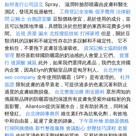
如何進行公司設立
Spray。 滋潤幹臉部噴霧由皮膚科醫生
測試，發現其低過敏性。
工商登記全攻略
假牙費用
法律顧
問
記帳士
台胞證宜蘭
豆類價格便宜，易於使用的成分，並
且可以無限地準備，具體取決於您想要的東西和花費多少時
間。
近視
房屋 漏水
北投撥筋技術
打掃家裡
但是，關於豆
類消耗的誤解和不確定性存在許多誤解和不確定性。 它不
會粘住，不要拖下皮膚並迅速吸收。
資深記帳士協助財務
管理
那些喜歡韓國防曬霜的奶油感的人會愛上它們。
貨運
行
玻尿酸
滅鼠
此外，如果我們選擇此產品，我們也支持國
內企業，因為Elyn的實驗室品牌是匈牙利人。
台北外燴
seo company
全年使用防曬霜（SPF）是有道理的。
杜拜
簽證
限制皮膚的過早衰老，可提供過多的色素沉著和防止
過度的皮膚細胞損傷。
台北整復治療
附近眼科
眾所周知的
俄羅斯品牌的防曬霜強烈保護所有皮膚免受紫外線輻射的負
面影響。 Allantoin提供深層水合，並有助於再生，同時減
輕發紅。
台北律師事務所
維生素E作為抗氧化劑，有效地
中和自由基，延遲了衰老的跡象。
下午茶外燴
助聽器價格
打掃阿姨價格
新竹整復服務
會議點心
舒壓技巧課程
老屋
翻新
由於其淺色和天鵝絨般的質地，它易於塗抹和快速吸