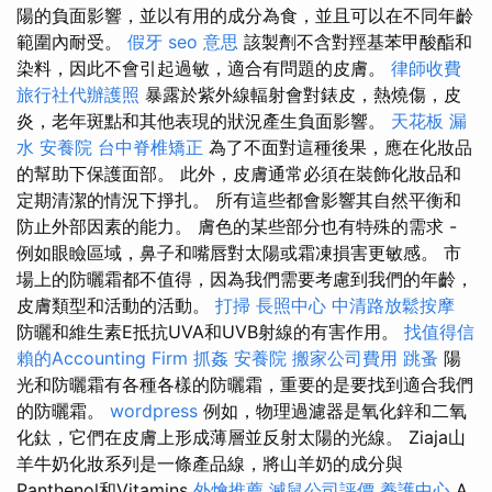
陽的負面影響，並以有用的成分為食，並且可以在不同年齡
範圍內耐受。
假牙
seo 意思
該製劑不含對羥基苯甲酸酯和
染料，因此不會引起過敏，適合有問題的皮膚。
律師收費
旅行社代辦護照
暴露於紫外線輻射會對錶皮，熱燒傷，皮
炎，老年斑點和其他表現的狀況產生負面影響。
天花板 漏
水
安養院
台中脊椎矯正
為了不面對這種後果，應在化妝品
的幫助下保護面部。 此外，皮膚通常必須在裝飾化妝品和
定期清潔的情況下掙扎。 所有這些都會影響其自然平衡和
防止外部因素的能力。 膚色的某些部分也有特殊的需求 -
例如眼瞼區域，鼻子和嘴唇對太陽或霜凍損害更敏感。 市
場上的防曬霜都不值得，因為我們需要考慮到我們的年齡，
皮膚類型和活動的活動。
打掃
長照中心
中清路放鬆按摩
防曬和維生素E抵抗UVA和UVB射線的有害作用。
找值得信
賴的Accounting Firm
抓姦
安養院
搬家公司費用
跳蚤
陽
光和防曬霜有各種各樣的防曬霜，重要的是要找到適合我們
的防曬霜。
wordpress
例如，物理過濾器是氧化鋅和二氧
化鈦，它們在皮膚上形成薄層並反射太陽的光線。 Ziaja山
羊牛奶化妝系列是一條產品線，將山羊奶的成分與
Panthenol和Vitamins
外燴推薦
滅鼠公司評價
養護中心
A