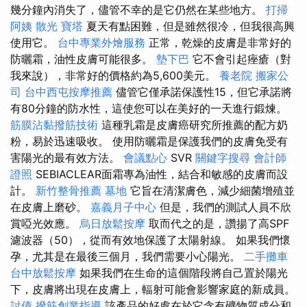
幾分鐘內消失了，儘管不幸的是它仍然在某些地方。
打掃
阿姨
散光
寶塔
夏天有點困難，但是雖然很冷，但我很高興
使用它。
台中專業外燴服務
正常，乾燥的皮膚是非常好的
防曬霜，油性皮膚可能很多。
墊下巴
它不會引起痤瘡（對
我來說），非常好的價格約為5,600美元。
養老院
搬家公
司
台中西屯按摩推薦
儘管它僅承諾保護性15，但它承諾將
有80分鐘的防水性，這使您可以在美好的一天進行鍛煉。
筋膜沾黏撥筋技術
這種乳霜是皮膚癌研究所推薦的配方奶
粉，易於迅速吸收。 使用防曬霜是保護我們的皮膚免受有
害陽光的最有效方法。
會議點心
SVR
關鍵字搜尋
會計師
證照
SEBIACLEAR面霜專為油性，結合和敏感的皮膚而設
計。
新竹整骨推薦
墓地
它旨在清潔膚色，減少細菌增殖並
在皮膚上磨砂。
嘉義月子中心
但是，我們的測試人員不欣
賞啞光效應。
烏日放鬆按摩
取而代之的是，讚揚了高SPF
濾波器（50），從而有效地保護了太陽射線。 如果我們懷
孕，尤其是在最後三個月，我們需要小心陽光。
二手攤車
台中放鬆按摩
如果我們在生命的這個階段將自己置於陽光
下，皮膚將出現在皮膚上，輻射可能會影響家庭的新成員。
討債
撥筋創業指導
該產品的好處在於它含有礦物質成分和