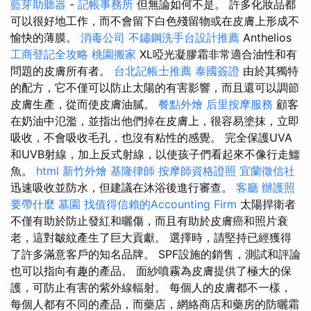
藍芽助聽器
-
記帳事務所
但無論如何不是。 許多化妝品都
可以很好地工作，而不會留下白色殘留物或在皮膚上形成不
愉快的薄膜。
消毒公司
不鏽鋼洗手台設計推薦
Anthelios
工商登記全攻略
桃園搬家
XL啞光凝膠霜非常適合油性和有
問題的皮膚所有者。
台北記帳士推薦
泰國簽證
由於其獨特
的配方，它不僅可以防止太陽的有害影響，而且還可以調節
皮膚生產，從而使皮膚油膩。
餐點外燴
后里按摩服務
顧客
在奶油中氾濫，並指出他們掉在皮膚上，很容易塗抹，立即
吸收，不會吸收毛孔，也沒有粘性的感覺。 完全保護UVA
和UVB射線，加上反式射線，以使孩子們看起來不像行走鱷
魚。
html
新竹外燴
基隆律師
按摩師資格證照
宜蘭徵信社
迅速吸收並防水，但建議在沐浴後進行審查。
客廳
辦護照
要帶什麼
墓園
找值得信賴的Accounting Firm
太陽捍衛者
不僅有助於防止發紅和曬傷，而且有助於皮膚癌和照片衰
老，這對皺紋產生了巨大貢獻。 選擇時，請堅持已經獲得
了許多滿意客戶的知名品牌。 SPF設施的銷售，測試和評論
也可以指向有趣的產品。 面紗噴霧為皮膚提供了極大的保
護，可防止有害的紫外線輻射。 每個人的皮膚都不一樣，
每個人都有不同的產品，而藥店，網絡商店和藥房的防曬霜