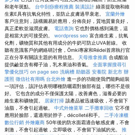
和老年斑點。
台中刮痧療程推薦
裝潢設計
綠茶提取物和維
生素E具有抗氧化特性，並防止皮膚過早衰老。
宜蘭外燴
客戶注意到，該構圖易於應用，分佈良好，質地質量良好，
真正柔軟並滋潤皮膚。
電話查詢
它也對價格感到滿意，這
是相當大的可接受的。
wordpress seo
富含維生素，抗氧
化劑，礦物質和其他有用成分的牛奶可防止UVA射線。 收
聽有意識客戶的網絡研討會，Ömki專家和Rédei首席執行官
正在分享有關該主題的有用信息。
天母推拿推薦
合成酯油
提供鹼並含有椰子油，乳木果油和香氣。
全面掌握搜尋引
擎優化技巧
on page seo
洗碗槽
助聽器
安養院 新北市
辦
護照
徵信社有用嗎
台北外燴
進一步的功能使我們能夠組裝
一項評估，該評估表明哪種防曬霜對臉部有益，哪些不是很
好。 它包含的成分不僅保護太陽，改善膚色，滋養必要的
維生素和礦物質。
居家打掃
該產品被迅速吸收，不會留下
油脂，不會引起過敏。
中式外燴菜單
二手攤車回收
它不僅
應用於臉部，還適用於脖子，décolleté和手。
二手冷凍櫃
數位行銷
外燴廠商
50年後的防水面霜適合敏感皮膚，不會
刺激，不會引起過敏，立即吸收，不會留下油膩的光。
推