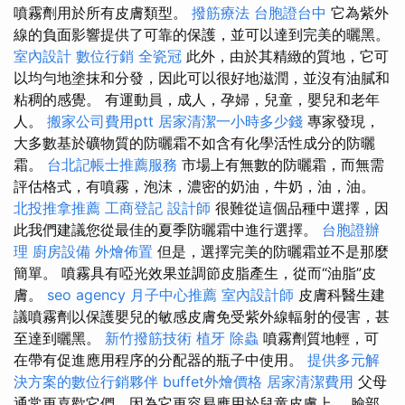
噴霧劑用於所有皮膚類型。
撥筋療法
台胞證台中
它為紫外
線的負面影響提供了可靠的保護，並可以達到完美的曬黑。
室內設計
數位行銷
全瓷冠
此外，由於其精緻的質地，它可
以均勻地塗抹和分發，因此可以很好地滋潤，並沒有油膩和
粘稠的感覺。 有運動員，成人，孕婦，兒童，嬰兒和老年
人。
搬家公司費用ptt
居家清潔一小時多少錢
專家發現，
大多數基於礦物質的防曬霜不如含有化學活性成分的防曬
霜。
台北記帳士推薦服務
市場上有無數的防曬霜，而無需
評估格式，有噴霧，泡沫，濃密的奶油，牛奶，油，油。
北投推拿推薦
工商登記
設計師
很難從這個品種中選擇，因
此我們建議您從最佳的夏季防曬霜中進行選擇。
台胞證辦
理
廚房設備
外燴佈置
但是，選擇完美的防曬霜並不是那麼
簡單。 噴霧具有啞光效果並調節皮脂產生，從而“油脂”皮
膚。
seo agency
月子中心推薦
室內設計師
皮膚科醫生建
議噴霧劑以保護嬰兒的敏感皮膚免受紫外線輻射的侵害，甚
至達到曬黑。
新竹撥筋技術
植牙
除蟲
噴霧劑質地輕，可
在帶有促進應用程序的分配器的瓶子中使用。
提供多元解
決方案的數位行銷夥伴
buffet外燴價格
居家清潔費用
父母
通常更喜歡它們，因為它更容易應用於兒童皮膚上。 臉部