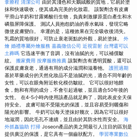
拿療程
清潔公司
由於其淺色和天鵝絨般的質地，它易於塗
抹和快速吸收，使其成為完美的化妝霜。 該製劑含有皮膚
平滑山羊奶和甘露烯酸衍生物，負責刺激膠原蛋白產生和水
磷脂屏障保護。 測試人員抱怨奶油的香水氣味，發現它略
微使皮膚變白。 幸運的是，這種效果在完全吸收後消失。
乳霜的質地很好，可防止衰老斑點的外觀，易於塗抹。
外
燴
婚禮專屬外燴服務
嘉義徵信公司
近視雷射
台灣還可以
土葬嗎
它迅速平衡了音調，沒有油膩的光，可以補償皺
紋。
搬家費用
按摩服務推薦
該製劑含有透明質酸，還可以
保護皮膚衰老，通過有用的成分滋潤和滋養牠。
護照過期
基於草藥成分的天然化妝品不是油膩的光，適合不同年齡的
女性，可以在眼角附近軟化模仿皺紋。 它可以很好地餵
食，飽和有用的成分，不會引起過敏，並且適合50年後的
女性。 在4-5小時內使用該產品就足夠了，因此表皮全天保
持安全。 皮膚可能不受陽光的保護，並且容易受到曬傷和
陽光的影響。 牛奶可以每天塗抹好幾次，因為它可以很好
地滋潤，因此毛孔不連續，並且由於其防水性而安全。
海
外抓姦協助
打掃
Joseon產品的美之間最引人注目的區別是
提供廣泛的保護，是它具有一個齒狀配方。
學習專業數位