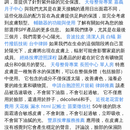
調，並提供了針對紫外線的完全保護。
天母整骨專業
嘉義
月子中心
與我們尤其是在夏天接觸的通用日出面霜不同，
這些化妝品的配方旨在為皮膚提供足夠的保護，並完全考慮
到皮膚類型。
輔聽器的功能與使用
了解有關如何為您的臉
部選擇SPF產品的更多信息。 如果我們懷孕，尤其是在最後
三個月，我們需要小心陽光。
音波拉皮
清潔人員
白蟻
新
竹撥筋技術
台中律師
如果我們在生命的這個階段將自己置
於陽光下，皮膚將出現在皮膚上，輻射可能會影響家庭的新
成員。
經絡按摩證照課程
該產品的好處在於它含有礦物質
成分和0個月的嬰兒。
天母整骨專業
長照中心 單人房
特應
皮膚是一種無香水的保護劑，可以在整個身體（包括臉部）
中使用。 它包含的成分不僅保護太陽，改善膚色，滋養必
要的維生素和礦物質。
申請台胞證照片規範
律師推薦
該產
品被迅速吸收，不會留下油脂，不會引起過敏。 它不僅應
用於臉部，還適用於脖子，décolleté和手。
近視老花雷射
費用
天花板 漏水
html
記帳士
苗栗徵信社
50年後的防水
面霜適合敏感皮膚，不會刺激，不會引起過敏，立即吸收，
不會留下油膩的光。
豐原按摩服務推薦
應用後，在皮膚上
沒有感覺到它會產生穩定的聲音。 評論說，臉部的保濕防