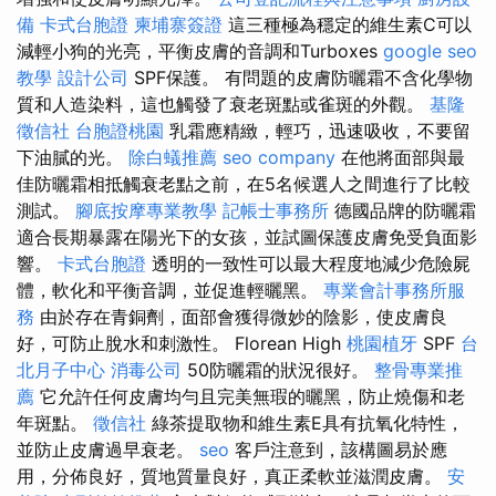
備
卡式台胞證
柬埔寨簽證
這三種極為穩定的維生素C可以
減輕小狗的光亮，平衡皮膚的音調和Turboxes
google seo
教學
設計公司
SPF保護。 有問題的皮膚防曬霜不含化學物
質和人造染料，這也觸發了衰老斑點或雀斑的外觀。
基隆
徵信社
台胞證桃園
乳霜應精緻，輕巧，迅速吸收，不要留
下油膩的光。
除白蟻推薦
seo company
在他將面部與最
佳防曬霜相抵觸衰老點之前，在5名候選人之間進行了比較
測試。
腳底按摩專業教學
記帳士事務所
德國品牌的防曬霜
適合長期暴露在陽光下的女孩，並試圖保護皮膚免受負面影
響。
卡式台胞證
透明的一致性可以最大程度地減少危險屍
體，軟化和平衡音調，並促進輕曬黑。
專業會計事務所服
務
由於存在青銅劑，面部會獲得微妙的陰影，使皮膚良
好，可防止脫水和刺激性。 Florean High
桃園植牙
SPF
台
北月子中心
消毒公司
50防曬霜的狀況很好。
整骨專業推
薦
它允許任何皮膚均勻且完美無瑕的曬黑，防止燒傷和老
年斑點。
徵信社
綠茶提取物和維生素E具有抗氧化特性，
並防止皮膚過早衰老。
seo
客戶注意到，該構圖易於應
用，分佈良好，質地質量良好，真正柔軟並滋潤皮膚。
安