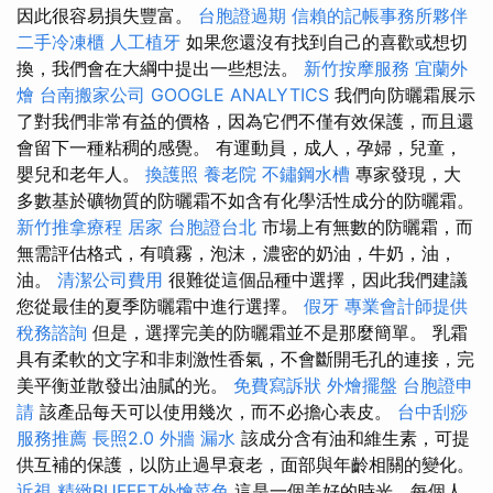
因此很容易損失豐富。
台胞證過期
信賴的記帳事務所夥伴
二手冷凍櫃
人工植牙
如果您還沒有找到自己的喜歡或想切
換，我們會在大綱中提出一些想法。
新竹按摩服務
宜蘭外
燴
台南搬家公司
GOOGLE ANALYTICS
我們向防曬霜展示
了對我們非常有益的價格，因為它們不僅有效保護，而且還
會留下一種粘稠的感覺。 有運動員，成人，孕婦，兒童，
嬰兒和老年人。
換護照
養老院
不鏽鋼水槽
專家發現，大
多數基於礦物質的防曬霜不如含有化學活性成分的防曬霜。
新竹推拿療程
居家
台胞證台北
市場上有無數的防曬霜，而
無需評估格式，有噴霧，泡沫，濃密的奶油，牛奶，油，
油。
清潔公司費用
很難從這個品種中選擇，因此我們建議
您從最佳的夏季防曬霜中進行選擇。
假牙
專業會計師提供
稅務諮詢
但是，選擇完美的防曬霜並不是那麼簡單。 乳霜
具有柔軟的文字和非刺激性香氣，不會斷開毛孔的連接，完
美平衡並散發出油膩的光。
免費寫訴狀
外燴擺盤
台胞證申
請
該產品每天可以使用幾次，而不必擔心表皮。
台中刮痧
服務推薦
長照2.0
外牆 漏水
該成分含有油和維生素，可提
供互補的保護，以防止過早衰老，面部與年齡相關的變化。
近視
精緻BUFFET外燴菜色
這是一個美好的時光，每個人