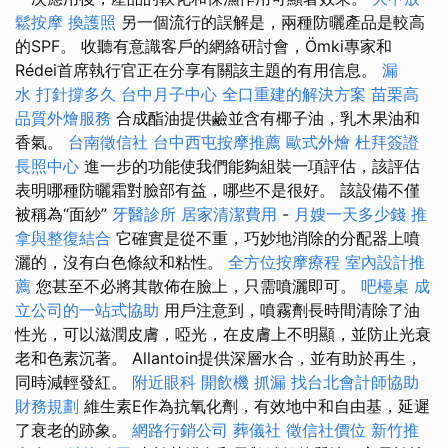
鬆按摩
換護照
另一個流行的誤解是，兩種防曬產品是較高
的SPF。 收聽有意識客戶的網絡研討會，Ömki專家和
Rédei首席執行官正在分享有關該主題的有用信息。
漏
水 打針撐多久
台中月子中心
全口重建的解決方案
苗栗高
品質外燴服務
合成酯油提供鹼並含有椰子油，乳木果油和
香氣。
台南徵信社
台中西屯按摩推薦
歐式外燴
杜拜簽證
長照中心
進一步的功能使我們能夠組裝一項評估，該評估
表明哪種防曬霜對臉部有益，哪些不是很好。 該設備不僅
被稱為“面紗”
牙醫診所
居家清潔費用
-
月嫂一天多少錢
推
拿與整復結合
它確實是從不重，巧妙地消除的分配器上噴
灑的，沒有白色條紋和粘性。
全方位按摩療程
室內設計推
薦
您甚至不必將其散佈在臉上，只需噴灑即可。
吧檯桌
成
立公司的一站式協助
用戶注意到，噴霧劑長時間清除了油
性光，可以滋潤皮膚，啞光，在皮膚上不明顯，並防止光衰
老和色素沉著。 Allantoin提供深層水合，並有助於再生，
同時減輕發紅。
附近眼科
開飲機
抓漏
找台北會計師協助
財務規劃
維生素E作為抗氧化劑，有效地中和自由基，延遲
了衰老的跡象。
網路行銷公司
葬儀社
徵信社價位
新竹推