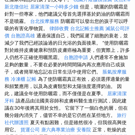
新北徵信社
居家清潔一小時多少錢
但是，噴灑的防曬霜是
針對一些專家，他們建議父母首先選擇基於奶油的防曬霜而
不是噴霧。
台北按摩服務
防曬霜可以發出您的孩子可以呼
吸的有害化學物質。
律師收費
台北記帳士推薦
滅鼠公司評
價
台胞證高雄
通過保護自己，我們延遲了細胞的衰老，並
減少了我們已經談論過的日光浴的負面後果。 “使用防曬霜
對於維持皮膚健康和預防皮膚癌極為重要，但實際上，許多
人仍然不正確使用曬黑霜。
台胞證申請
人們通常不會施加
足夠的數量，不要在必要的時間間隔內再次應用自己或孩
子，或者簡單地忘記在日常生活中使用它們。
脹氣按摩服
務
冷凍櫃
記帳
為了使防曬霜真正有效，必須選擇適量的量
和頻繁應用，以及為皮膚類型和太陽強度選擇奶油。 因
此，建議全年使用防曬霜，而不僅僅是在夏季。
居家清潔
牙科
該產品由法國美容師和皮膚科醫生進行測試，因此建
議在30年後將其用於女性。 它留下了一個白色的層，但在
幾分鐘內消失了，儘管不幸的是它仍然在某些地方。
旅行
社代辦護照
夏天有點困難，但是雖然很冷，但我很高興使
用它。
貨運公司
唐六典專業治療
安養院
正常，乾燥的皮