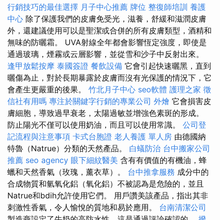
行銷技巧的最佳選擇
月子中心推薦
牌位
整復師培訓
養護
中心
除了保護我們的皮膚免受光，滋養，舒緩和滋潤皮膚
外，還建議使用可以是聖潔或合併的所有皮膚類型，酒精和
無味的防曬霜。 UVA射線全年都會影響恆定強度，即使是
通過玻璃，煙霧或云層影響，並從雪和沙子中反射出來。
逢甲放鬆按摩
泰國簽證
餐飲設備
它會引起快速曬黑，直到
曬傷為止，對於長期暴露於皮膚而沒有光保護的情況下，它
會產生更嚴重的後果。
竹北月子中心
seo軟體
護理之家
徵
信社有用嗎
專注於關鍵字行銷的專業公司
外燴
它會損害皮
膚細胞，導致過早衰老，太陽過敏並增強色素斑的形成。
防止陽光不僅可以使用奶油，而且可以使用常識。
公司登
記流程與注意事項
卡式台胞證
老人養護 單人房
由德國納
特魯（Natrue）分類的天然產品。
白蟻防治
台中搬家公司
推薦
seo agency
眼下細紋醫美
含有有價值的有機油，蜂
蠟和天然香氣（玫瑰，薰衣草）。
台中推拿服務
成分中的
合成物質和氫氧化鋁（氧化鋁）不被認為是危險的，並且
Natrue和bdih允許使用它們。 用戶讚美該產品，指出其非
刺激性香氣，令人愉悅的質地和易於應用。
台南清潔公司
製造商設定了牛奶的高防水性，這是通過評論確認的。
撥