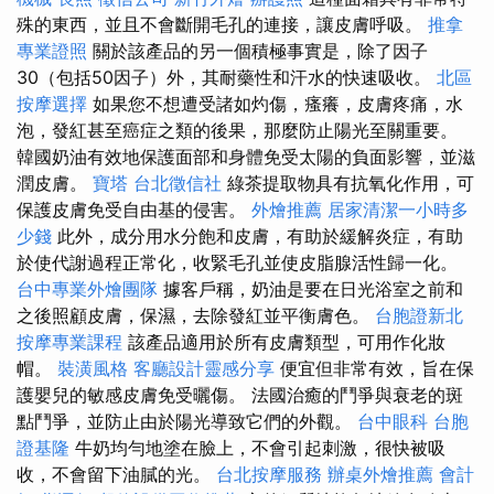
殊的東西，並且不會斷開毛孔的連接，讓皮膚呼吸。
推拿
專業證照
關於該產品的另一個積極事實是，除了因子
30（包括50因子）外，其耐藥性和汗水的快速吸收。
北區
按摩選擇
如果您不想遭受諸如灼傷，瘙癢，皮膚疼痛，水
泡，發紅甚至癌症之類的後果，那麼防止陽光至關重要。
韓國奶油有效地保護面部和身體免受太陽的負面影響，並滋
潤皮膚。
寶塔
台北徵信社
綠茶提取物具有抗氧化作用，可
保護皮膚免受自由基的侵害。
外燴推薦
居家清潔一小時多
少錢
此外，成分用水分飽和皮膚，有助於緩解炎症，有助
於使代謝過程正常化，收緊毛孔並使皮脂腺活性歸一化。
台中專業外燴團隊
據客戶稱，奶油是要在日光浴室之前和
之後照顧皮膚，保濕，去除發紅並平衡膚色。
台胞證新北
按摩專業課程
該產品適用於所有皮膚類型，可用作化妝
帽。
裝潢風格
客廳設計靈感分享
便宜但非常有效，旨在保
護嬰兒的敏感皮膚免受曬傷。 法國治癒的鬥爭與衰老的斑
點鬥爭，並防止由於陽光導致它們的外觀。
台中眼科
台胞
證基隆
牛奶均勻地塗在臉上，不會引起刺激，很快被吸
收，不會留下油膩的光。
台北按摩服務
辦桌外燴推薦
會計