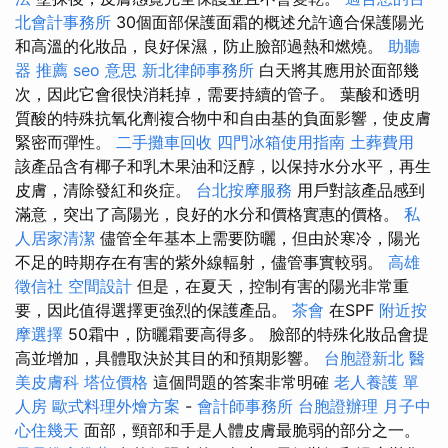
北會計事務所
30個面部保護面霜的概述允許適合保護陽光
和高溫的化妝品，良好保濕，防止臉部過熱和燃燒。
助聽
器 推薦
seo 意思
新北律師事務所
白天將其應用於面部幾
次，因此它會很快消耗掉，需要持續的管子。 葉酸和透明
質酸的特殊抗氧化劑複合物中和自由基的負面影響，使皮膚
緊密而彈性。
二手攤車回收
四門冰箱使用指南
土葬費用
該產品含有椰子和乳木果油和泛醇，以保持水分水平，再生
皮膚，清除發紅和炎症。
台北按摩服務
用戶對該產品感到
滿意，突出了高陽光，良好的水分和價格實惠的價格。
私
人居家清潔
儘管全年基本上需要防曬，但由於寒冷，陽光
不足的時期存在有害的紫外線輻射，儘管事實較弱。
高雄
徵信社
空間設計
但是，在夏天，控制有害的陽光非常重
要，因此值得選擇更強烈的保護產品。
茶會
在SPF
附近按
摩選擇
50霜中，防曬霜要高得多。 臉部的特殊化妝品會提
高並增加，具體取決於其目的和預期影響。
台胞證新北
醫
美皮膚科
塔位價格
這個問題的答案非常明確
老人養護 單
人房
歐式料理外燴方案
-
會計師事務所
台胞證辦理
月子中
心住幾天
面部，頸部和手是人體皮膚最脆弱的部分之一。