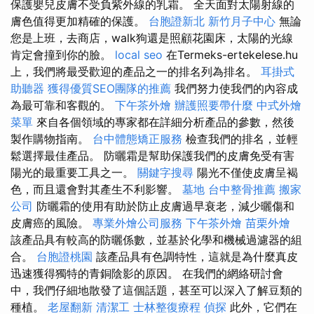
保護嬰兒皮膚不受負紫外線的乳霜。 全天面對太陽射線的
膚色值得更加精確的保護。
台胞證新北
新竹月子中心
無論
您是上班，去商店，walk狗還是照顧花園床，太陽的光線
肯定會撞到你的臉。
local seo
在Termeks-ertekelese.hu
上，我們將最受歡迎的產品之一的排名列為排名。
耳掛式
助聽器
獲得優質SEO團隊的推薦
我們努力使我們的內容成
為最可靠和客觀的。
下午茶外燴
辦護照要帶什麼
中式外燴
菜單
來自各個領域的專家都在詳細分析產品的參數，然後
製作購物指南。
台中體態矯正服務
檢查我們的排名，並輕
鬆選擇最佳產品。 防曬霜是幫助保護我們的皮膚免受有害
陽光的最重要工具之一。
關鍵字搜尋
陽光不僅使皮膚呈褐
色，而且還會對其產生不利影響。
墓地
台中整骨推薦
搬家
公司
防曬霜的使用有助於防止皮膚過早衰老，減少曬傷和
皮膚癌的風險。
專業外燴公司服務
下午茶外燴
苗栗外燴
該產品具有較高的防曬係數，並基於化學和機械過濾器的組
合。
台胞證桃園
該產品具有色調特性，這就是為什麼真皮
迅速獲得獨特的青銅陰影的原因。 在我們的網絡研討會
中，我們仔細地散發了這個話題，甚至可以深入了解豆類的
種植。
老屋翻新
清潔工
士林整復療程
偵探
此外，它們在