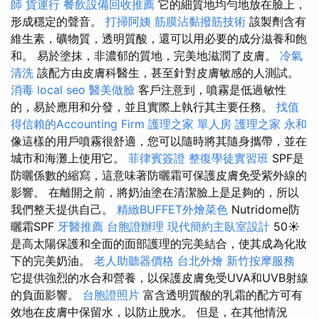
師
貨運行
餐飲設備回收推薦
它的細質地均勻地放在臉上，
形成穩定的聲音。
打掃阿姨
筋膜沾黏撥筋技術
該製劑含有
維生素，礦物質，透明質酸，還可以用必要的成分滋養和飽
和。 易於塗抹，非濃郁的質地，完美地滋潤了皮膚。
冷氣
清洗
該配方由皮膚科醫生，甚至針對皮膚敏感的人測試。
消毒
local seo
醫美做臉
客戶注意到，噴霧是低過敏性
的，易於應用和分發，並且實際上執行其主要任務。
找值
得信賴的Accounting Firm
護理之家 單人房
護理之家 永和
像這樣的用戶噴霧很舒適，您可以隨時將其隨身攜帶，並在
城市和海灘上使用它。
菲律賓簽證
整復學徒實習班
SPF是
防曬係數的縮寫，這意味著防曬霜可保護皮膚免受紫外線的
影響。 在離開之前，將奶油塗在清潔臉上是足夠的，所以
我們整天提供自己。
精緻BUFFET外燴菜色
Nutridome防
曬霜SPF
牙醫推薦
台胞證辦理
現代簡約主臥室設計
50☀️
是高太陽保護和全面的面部護理的完美結合，使其成為化妝
下的完美奶油。
老人助聽器價格
台北外燴
新竹按摩服務
它提供強烈的水合和營養，以保護皮膚免受UVA和UVB射線
的負面影響。
台胞證照片
富含透明質酸的乳霜的配方可有
效地在皮膚中保留水，以防止脫水。 但是，在其他情況