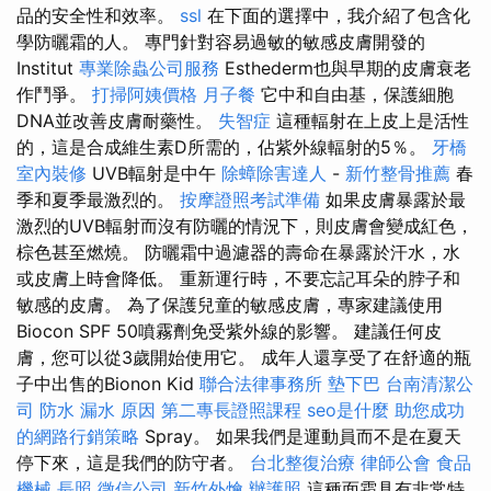
品的安全性和效率。
ssl
在下面的選擇中，我介紹了包含化
學防曬霜的人。 專門針對容易過敏的敏感皮膚開發的
Institut
專業除蟲公司服務
Esthederm也與早期的皮膚衰老
作鬥爭。
打掃阿姨價格
月子餐
它中和自由基，保護細胞
DNA並改善皮膚耐藥性。
失智症
這種輻射在上皮上是活性
的，這是合成維生素D所需的，佔紫外線輻射的5％。
牙橋
室內裝修
UVB輻射是中午
除蟑除害達人
-
新竹整骨推薦
春
季和夏季最激烈的。
按摩證照考試準備
如果皮膚暴露於最
激烈的UVB輻射而沒有防曬的情況下，則皮膚會變成紅色，
棕色甚至燃燒。 防曬霜中過濾器的壽命在暴露於汗水，水
或皮膚上時會降低。 重新運行時，不要忘記耳朵的脖子和
敏感的皮膚。 為了保護兒童的敏感皮膚，專家建議使用
Biocon SPF 50噴霧劑免受紫外線的影響。 建議任何皮
膚，您可以從3歲開始使用它。 成年人還享受了在舒適的瓶
子中出售的Bionon Kid
聯合法律事務所
墊下巴
台南清潔公
司
防水
漏水 原因
第二專長證照課程
seo是什麼
助您成功
的網路行銷策略
Spray。 如果我們是運動員而不是在夏天
停下來，這是我們的防守者。
台北整復治療
律師公會
食品
機械
長照
徵信公司
新竹外燴
辦護照
這種面霜具有非常特