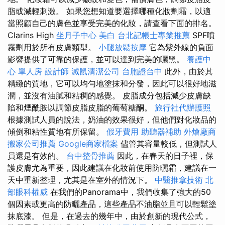
脂或減輕刺激。 如果您想知道要選擇哪種化妝劑霜，以適
當照顧自己的膚色並享受完美的化妝，請查看下面的排名。
Clarins High
坐月子中心
美白
台北記帳士專業推薦
SPF噴
霧劑用於所有皮膚類型。
小腿放鬆按摩
它為紫外線的負面
影響提供了可靠的保護，並可以達到完美的曬黑。
養護中
心 單人房
設計師
滅鼠清潔公司
台胞證台中
此外，由於其
精緻的質地，它可以均勻地塗抹和分發，因此可以很好地滋
潤，並沒有油膩和粘稠的感覺。 皮脂成分包括減少皮膚缺
陷和煙酰胺以調節皮脂皮脂的葡萄糖酮。
旅行社代辦護照
根據測試人員的說法，奶油的效果很好，但他們對化妝品的
傾倒和粘性質地有所保留。
假牙費用
助聽器補助
外燴廠商
搬家公司推薦
Google商家檔案
儘管其容量較低，但測試人
員還是有效的。
台中整骨推薦
因此，在春天的日子裡，保
護皮膚尤為重要，因此建議在化妝前使用防曬霜，建議在一
天中重新整理，尤其是在室外的情況下。
中醫推拿技術
北
部眼科權威
在我們的Panorama中，我們收集了強大的50
個因素或更高的防曬產品，這些產品不油脂並且可以輕鬆塗
抹底漆。 但是，在過去的幾年中，由於創新的現代公式，