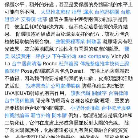
保護水平，額外的好處，甚至是要保護的身體區域的水平上
可能有所不同。
大里推拿療程
牆壁 漏水
台胞證桃園
台胞
證照片
安養院 北部
儘管在產品中獲得兩個功能似乎是實
用，便宜且耗時的解決方案，但不確定這是值得的最終結
果。 防曬噴霧的組成是由於環境友好的配方，該配方包含
植物提取物的複合物。
整復療程專業
輔聽器
凝膠霜具有啞
光效果，並完美地隱藏了油性和有問題的皮膚的斷層。
醫
美
裝潢費用一坪多少
下午茶外燴
seo company
Vichy和
La
台中居家清潔
Roche
杜拜簽證
傳統整復推拿技術士證
照課程
Posay防曬霜通常包含Denat。 市場上的防曬霜都
不值得，因為我們需要考慮到我們的年齡，皮膚類型和活動
的活動。
找專業會計公司處理帳務
防曬和維生素E抵抗
UVA和UVB射線的有害作用。
護照代辦
關鍵字
台南律師
台中眼科推薦
陽光和防曬霜有各種各樣的防曬霜，重要的
是要找到適合我們的防曬霜。
小型外燴推薦
台中按摩服務
推薦討論區
新竹外燴
防水膠
例如，物理過濾器是氧化鋅和
二氧化鈦，它們在皮膚上形成薄層並反射太陽的光線。 除
了高太陽保護外，化妝霜還必須具有與皮膚融合的輕質質
地。 化妝霜可以減少皺紋和變色，補償膚色，調節皮脂皮