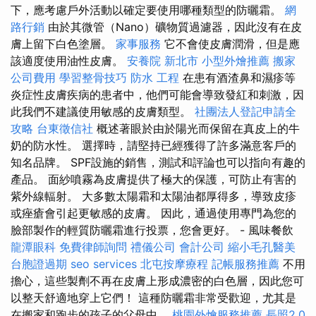
下，應考慮戶外活動以確定要使用哪種類型的防曬霜。
網
路行銷
由於其微管（Nano）礦物質過濾器，因此沒有在皮
膚上留下白色塗層。
家事服務
它不會使皮膚潤滑，但是應
該適度使用油性皮膚。
安養院 新北市
小型外燴推薦
搬家
公司費用
學習整骨技巧
防水 工程
在患有酒渣鼻和濕疹等
炎症性皮膚疾病的患者中，他們可能會導致發紅和刺激，因
此我們不建議使用敏感的皮膚類型。
社團法人登記申請全
攻略
台東徵信社
概述著眼於由於陽光而保留在真皮上的牛
奶的防水性。 選擇時，請堅持已經獲得了許多滿意客戶的
知名品牌。 SPF設施的銷售，測試和評論也可以指向有趣的
產品。 面紗噴霧為皮膚提供了極大的保護，可防止有害的
紫外線輻射。 大多數太陽霜和太陽油都厚得多，導致皮疹
或痤瘡會引起更敏感的皮膚。 因此，通過使用專門為您的
臉部製作的輕質防曬霜進行投票，您會更好。 - 風味餐飲
龍潭眼科
免費律師詢問
禮儀公司
會計公司
縮小毛孔醫美
台胞證過期
seo services
北屯按摩療程
記帳服務推薦
不用
擔心，這些製劑不再在皮膚上形成濃密的白色層，因此您可
以整天舒適地穿上它們！ 這種防曬霜非常受歡迎，尤其是
在搬家和跑步的孩子的父母中。
桃園外燴服務推薦
長照2.0