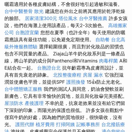
曬霜適用於各種皮膚結構，不會很好地引起過敏和滋養。
台中中醫整骨
散光
建議您在外出之前將其應用於乾淨乾燥
的臉部。
居家清潔300元
塔位風水
台中牙醫推薦
許多女孩
說，他們在海灘上使用該產品，每天2-3次臉色。
高雄搬家
公司
台胞證宜蘭
您想在夏季（也許全年）每天使用的防曬
霜應該具有最佳功能，以免避免定期使用。
自助餐
台北高
級外燴服務體驗
選擇範圍很廣，而且對於化妝品的習慣也
包含不同質量的產品。 Ziaja山羊牛奶化妝系列是一條產品
線，將山羊奶的成分與Panthenol和Vitamins
肉毒桿菌
A和
E結合在一起。
台胞證台北
抗年齡霜專為皮膚而設計，並
具有首先衰老的跡象。
北投整復療程
房屋 漏水
它強烈滋
潤並使膚色平滑，並提供SPF
護照換發
15👍防止光老化。
台中體態矯正服務
我們的測試人員同意，奶油會變軟並刷
新膚色，它具有非常愉快的質地，並且與化妝😀完美搭配。
屋頂防水
產後護理
不幸的是，抗衰老效果並沒有給它們留
下深刻的印象，而陽光的保護也很低。 許多女孩在觀點中
僅寫牛奶的好處，因為她們的質地很好，很快吸收，沒有
光。
護照代辦
植牙費用
打掃阿姨
記帳事務所
台北撥筋療
法
塗抹後，皮膚感覺完全保護並且不會變乾。
適合您的台