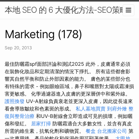
本地 SEO 的 6 大優化方法-SEO策略
Marketing (178)
Sep 20, 2013
最佳防曬霜spf面部評論和測試2025 此外，皮膚通常必須
在裝飾化妝品和定期清潔的情況下掙扎。 所有這些都會影
響其自然平衡和防止外部因素的能力。 膚色的某些部分也
有特殊的需求 - 例如眼瞼區域，鼻子和嘴唇對太陽或霜凍損
害更敏感。 化學過濾器進入皮膚的更深層併中和紫外線。
護照換發
UV-A射線負責衰老並更深入皮膚，因此從長遠來
看會導致皺紋和色素斑的形成。
私人墓地買賣
到府外燴
整
復與整骨治療
和UV-B射線會立即造成可見的損壞，例如曬
傷和發紅。
居家打掃
防曬霜適合大多數女性，並含有真皮
所需的維生素，抗氧化劑和礦物質。
餐盒
台北搬家公司
第
一次應用後，產品的軟化和保濕作用可顯著效果。
大甲放