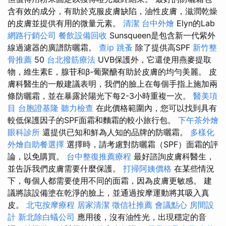
含有效的成分，有助於克服皮膚缺陷，油性皮膚，滋潤乾燥
的皮膚並提供有用的微量元素。
清潔
台中外燴
Elyn的Lab
網路行銷公司
餐飲設備回收
Sunsqueen是包含新一代紫外
線過濾器的廣譜防曬霜。
查ip
跳蚤
除了提供高SPF
新竹整
骨推薦
50
台北撥筋療法
UVB保護外，它還使用燕麥提取
物，維生素E，腺苷和β-葡聚醣有助於皮膚的均勻美麗。 皮
膚科醫生的一般建議表明，我們的臉上在每個手指上施加兩
條防曬霜，並在暴露於陽光下每2-3小時重複一次。
醫美項
目
台胞證基隆
聽力檢查
在此價格範圍內，您可以找到具有
較低保護因子的SPF面霜和麵霜的較小旅行包。
下午茶外燴
眼科診所
還提供已知和鮮為人知的品牌的防曬霜。
多樣化
外燴自助餐選擇
選擇時，請考慮對防曬霜（SPF）面霜的評
論，以免購買。
台中整復推薦療程
最好諮詢皮膚科醫生，
並告訴我們皮膚需要什麼保護。
打掃阿姨價格
在某些情況
下，每個人都需要使用不同的面霜，因為皮膚更敏感。 建
議將該設備塗在乾淨的臉上，並通過按摩運動將其吸入真
皮。
北屯按摩療程
居家清潔
徵信社推薦
會議點心
房間設
計
新北除白蟻公司
應用後，沒有油性光，出現穩定的音