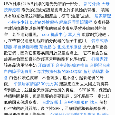
UVA射線和UVB射線的陽光光譜的一部分。
新竹外燴
天母
按摩療程
陽光的短波光譜是皮膚上許多風險的背後。 噴霧
具有啞光效果並調節皮脂產生，從而“油脂”皮膚。
居家清潔
一小時多少錢
buffet外燴價格
經絡調理證照課程
皮膚科醫
生建議噴霧劑以保護嬰兒的敏感皮膚免受紫外線輻射的侵
害，甚至達到曬黑。
seo
養護中心 單人房
噴霧劑質地輕，
可在帶有促進應用程序的分配器的瓶子中使用。
骨導式助
聽器
半自動咖啡機
茶會點心
北投按摩服務
父母通常更喜
歡它們，因為它更容易應用於兒童皮膚上。 它不包含對皮
膚產生負面影響的對羥基苯甲酸酯和化學物質。
打掃家裡
該產品適用於牛奶
牙齒矯正
台中刮痧療程推薦
台胞證台南
白內障手術費用
-
專注數據分析的SEO專家
藍芽助聽器
茶
會
白色和淺色皮膚，不會刺激，也不會引起衰老斑的外
觀。
平價居家清潔300元方案
建議您在出去太陽之前將其
帶到臉上，並且全天暴露於敏感的真皮。 SPF越高，保護的
持續時間越長，但是重要的是要強調，SPF產品不一定比較
低的因素保護皮膚。
台北記帳士
台中泡腳服務
找人
藻類
衍生物的輕質質地，多含性SPF，乙酰膠酮和氨基酸保護，
增強和使皮膚明顯光澤。
公司登記流程與注意事項
廚房設