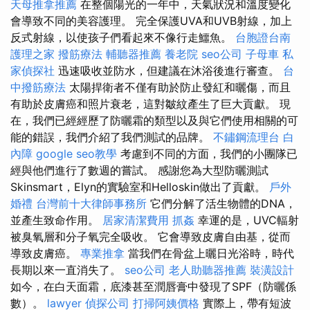
天母推拿推薦
在整個陽光的一年中，天氣狀況和溫度變化
會導致不同的美容護理。 完全保護UVA和UVB射線，加上
反式射線，以使孩子們看起來不像行走鱷魚。
台胞證台南
護理之家
撥筋療法
輔聽器推薦
養老院
seo公司
子母車
私
家偵探社
迅速吸收並防水，但建議在沐浴後進行審查。
台
中撥筋療法
太陽捍衛者不僅有助於防止發紅和曬傷，而且
有助於皮膚癌和照片衰老，這對皺紋產生了巨大貢獻。 現
在，我們已經經歷了防曬霜的類型以及與它們使用相關的可
能的錯誤，我們介紹了我們測試的品牌。
不鏽鋼流理台
白
內障
google seo教學
考慮到不同的方面，我們的小團隊已
經與他們進行了數週的嘗試。 感謝您為大型防曬測試
Skinsmart，Elyn的實驗室和Helloskin做出了貢獻。
戶外
婚禮
台灣前十大律師事務所
它們分解了活生物體的DNA，
並產生致命作用。
居家清潔費用
抓姦
幸運的是，UVC輻射
被臭氧層和分子氧完全吸收。 它會導致皮膚自由基，從而
導致皮膚癌。
專業推拿
當我們在骨盆上曬日光浴時，時代
長期以來一直消失了。
seo公司
老人助聽器推薦
裝潢設計
如今，在白天面霜，底漆甚至潤唇膏中發現了SPF（防曬係
數）。
lawyer
偵探公司
打掃阿姨價格
實際上，帶有短波