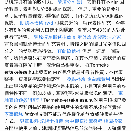
防曬霜具有新的吸引力。
清潔公司費用
它們具有不同的因
子數量，表明對UV-B射線的保護。 但是，重要的是要注
意，因子數量僅表示曬傷的保護，而不是防止UV-A射線的
保護。
助聽器價格
rwd
根據最近的一項代表性研究，全年
只有8％的匈牙利人口使用防曬霜，夏季只有43％的人對此
進行了調查。
豐原按摩服務推薦
到府外燴
產後護理之家
宣誓書和凱倫博士的研究表明，時鐘之間的曬日光浴僅以四
分之一的受訪者為特徵。
宜蘭徵信社
但是，這是一個誤
解，我們應該只在夏季塗防曬霜，在其他季節，當我們的皮
膚暴露在陽光下時，潤滑自己很重要。 在Termeks-
ertekelese.hu上發表的內容包含信息和教育性質，不代表
醫學，皮膚病學或藥物諮詢。
餐點外燴
除白蟻費用
對網站
上出現的產品的評論和評估是主觀的，並且可能與用戶的各
個特性不同，例如皮膚，頭髮類型或健康狀況的類型。
柬
埔寨旅遊簽證辦理
Termeks-ertekelese.hu對用戶根據已發
表的內容和所描述產品的使用產生的影響不承擔任何責任。
家事服務
飲食補充劑不能取代多樣化的飲食或健康的生活
方式。
兒童眼科
記帳士推薦
台中腳底按摩療程
桃園搬家
在開始使用之前，建議閱讀產品信息並諮詢醫生，以確保產