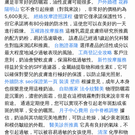
膚是非常好的防曬霜，油性皮膚可能很多。
戶外婚禮
花葬
陽明山
它不會引起痤瘡（對我來說），非常好的價格約為
5,600美元。
經絡按摩證照課程
儘管它僅承諾保護性15，
但它承諾將有80分鐘的防水性，這使您可以在美好的一天
進行鍛煉。
五權路按摩服務
這種乳霜是皮膚癌研究所推薦
的配方奶粉，易於迅速吸收。 該產品已經過1歲起的兒科醫
生對臨床測試和推薦。
台胞證基隆
選擇產品的活性成分以
最大程度地減少過敏表現的風險。
工商登記全攻略
客戶注
意到，奶油會變軟皮膚，保濕和低過敏性。
新竹按摩服務
得益於安全的SPF過濾器，金屬絲提取物和維生素E，它可
以確保對嬰兒的皮膚進行極好的保護，以防止陽光照射。
外牆防水
seo保證第一頁
裝潢
壁癌
根據意見，成年人本身
也很樂意使用這種奶油。
自助搬家
法令紋醫美
物理防曬霜
是沉重的，濃密的面霜，但是在這裡噴霧劑對我來說非常有
前途。 通過定期使用，您可以實現不會引起老年斑點或雀
斑的簡單，安全的曬黑。
月子中心費用
台中脊椎調整
據
信，奶油與其功能完美地應對，可防止乾燥，減少衰老斑點
和模仿皺紋的外觀。
醫美診所推薦
它具有良好的氣味，不
會引起過敏，可以被容易過敏的女孩使用。
清潔
化學和物