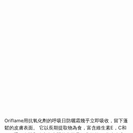
Oriflame用抗氧化劑的呼吸日防曬霜幾乎立即吸收，留下蓬
鬆的皮膚表面。 它以長期提取物為食，富含維生素E，C和