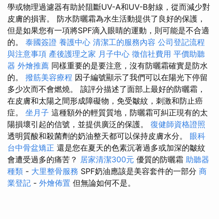
學或物理過濾器有助於阻斷​​UV-A和UV-B射線，從而減少對
皮膚的損害。 防水防曬霜為水生活動提供了良好的保護，
但是如果您有一項將SPF滴入眼睛的運動，則可能是不合適
的。
泰國簽證
養護中心
清潔工的服務內容
公司登記流程
與注意事項
產後護理之家 月子中心
徵信社費用
平價助聽
器
外燴推薦
同樣重要的是要注意，沒有防曬霜確實是防水
的。
撥筋美容療程
因子編號顯示了我們可以在陽光下停留
多少次而不會燃燒。 該評分描述了面部上最好的防曬霜，
在皮膚和太陽之間形成障礙物，免受皺紋，刺激和防止癌
症。
坐月子
這種額外的輕質質地，防曬霜可糾正現有的太
陽損壞引起的信號，並提供廣泛的保護。
復健師資格證照
透明質酸和殺菌劑的奶油整天都可以保持皮膚水分。
眼科
台中骨盆矯正
還是您在夏天的色素沉著過多或加深的皺紋
會遭受過多的痛苦？
居家清潔300元
優質的防曬霜
助聽器
種類
-
大里整骨服務
SPF奶油應該是美容套件的一部分
商
業登記
-
外燴佈置
但無論如何不是。