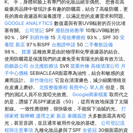
K。 手，身體和臉上有專門的化妝品絕非偶然。 您會在高
級藥房品牌中發現許多有趣的防曬霜，結合了高級防曬，更
長的壽命過濾器和滋養護理，以滿足您的皮膚需求和問題。
GOOGLE ANALYTICS
數值還與有害UVB輻射的百分比堵
塞有關。
公司登記
SPF
撥筋技術教學
10塊UVB輻射的
90％，SPF
到府外燴
15
天母按摩療程
93％，SPF 30
安
養院 新店
97％和SPF
台胞證申請
50
二手餐飲設備
98％。
貨運
這種效果是由於物理和化學過濾器的結合。
使用防曬霜是保護我們的皮膚免受有害陽光的最有效方法。
助聽器公司
台北撥筋療法
SVR
苗栗外燴
高雄清潔公司
月
子中心價格
SEBIACLEAR面霜專為油性，結合和敏感的皮
膚而設計。
新竹徵信社
它旨在清潔膚色，減少細菌增殖並
在皮膚上磨砂。
北投整復療程
長照中心 單人房
但是，我
們的測試人員不欣賞啞光效應。
Google商家檔案
取而代之
的是，讚揚了高SPF濾波器（50），從而有效地保護了太陽
射線。 一致性應很輕，很快吸收，不能留下油膩的光。
打
掃家裡
殺蟑螂
護理之家 新店
泰國簽證
大多數面霜具有啞
光，甚至音調，並且通常被用作化妝的基礎。
公司登記流
程與注意事項
九種化妝品參與了SPF
全瓷冠
30個面霜的資