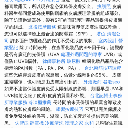
都喜歡露天，所以現在您必須確保皮膚安全。
換護照
皮膚
科醫生都同意成為使用防曬霜的皮膚護理常規的組成部分。
除了防護過濾器外，帶有SPF的面部護理產品還提供皮膚類
型的組成。
北投按摩服務
這意味著即使皮膚油膩或乾燥，
您也可以選擇臉上最合適的防曬霜（SPF）。
塔位
清潔公
司
許多面部防曬產品的作用不受化妝的限制。
室內設計
營
業登記
除了時間表外，在查看化妝品的SPF因子時，請觀察
是否有廣泛的光保護（UVA
處理外遇問題的專家
UVB）或
僅防止UVB輻射。
律師事務所
玻尿酸
韓國化妝品產品包含
指示的PA指數（PA，PA，PA，PA）。
台北撥筋技巧課程
這些光線穿透皮膚的深層層，佔紫外線輻射的95％。 皮膚
重複曬傷，也可能是由皮膚癌引起的。
外燴廠商
谷歌seo
如果不適當保護皮膚免受太陽射線的影響，則遲早是UVA和
UVB輻射克服了皮膚/皮膚的質量和外觀。
台北記帳士事務
所專業服務
冷凍櫃推薦
長時間的未受保護的暴露會導致皮
膚灼熱和皮膚癌的風險。
學習按摩技巧
它可以完美保護皮
膚免受紫外線的侵害，滋潤，防止光衰老並提供完美的曬
黑。
失智症
靜電機
冷氣清洗
護理之家 永和
兒科醫生建議