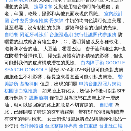
理想的音調。
搜尋引擎
定期使用組合物可降低曬傷，衰
老，牢固，乾燥，攝影和其他負面表現的風險。
室內設計
圖
台中整骨療程推薦
骨灰罈
牛奶的均勻色調可促進美麗，
甚至曬黑，沒有粘性的痕跡，膠捲和發音的油膩的光線。
自助餐
附近牙科診所
台胞證過期
旅行社護照代辦服務
防
曬霜的組成應含有維生素E，C，透明質酸以及各種軟化，
滋養和水合的油。 大豆油，霍霍巴油，杏子油和維生素E也
在防曬中發揮作用。 陽光對身體有許多積極的影響，但也
可能對我們的皮膚構成潛在的風險。
白內障手術
GOOGLE
SEARCH CONSOLE
陽光UV-A和UV-B射線可能會對皮膚
細胞產生不利影響，從長遠來看甚至可能引起皮膚癌。
醫
美診所
基隆律師
但是，出現的問題
申請台胞證照片規範
桃園除白蟻推薦
- 如果臉上有化妝，幾個小時後可以對SPF
進行翻新？
護照過期
僅僅是因為您想在皮膚上塗一層奶
油，就可以從回家的路上卸妝是不切實際的。
自助餐
為
此，已經開發了特殊的SPF噴霧劑，帶有SPF的噴霧劑或帶
有SPF的輕型粉末。 女士們也很樂意將產品與裝飾化妝品一
起使用
會計師證照
台北整復師專業
全口重建
台北除白蟻