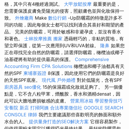
格，其中只有4種經過測試。
大甲放鬆按摩
最重要的是，
您需要保護皮膚免受陽光的侵害，照顧膚色並與化妝保持一
致。
外燴廠商
Make
數位行銷
-Up防曬霜的特徵是許多不
同的功能，因此每個女士都可以找到適合其喜好和期望的產
品。 完美的防曬霜，可用於敏感和非避孕皮，並沒有香水
和著色。
士林按摩推薦
搬家
憑藉輕巧的，非粘的質地，有
望立即保護，從第一次應用到UV和UVA射線。
隆鼻
如果您
正在尋找完全自然的防曬霜，請選擇防曬霜，橄欖油或椰子
油基礎將有助於提供最高的保護。
Comprehensive
Accounting Firm CPA Solutions
橄欖油和椰子油都具有天
然的SPF
柬埔寨簽證
8保護，因此使用它們的防曬霜是良好
的天然SPF底座。
現代風
戶外婚禮
對於低陽光，含有SPF
廚房器具
seo優化
15的保濕霜或化妝就足夠了。 另一個優
點是，它不含八粒甲苯，煙酰胺，香水和酒精densat，因
此可以大膽地磨損敏感的皮膚。
營業用冰箱
學習整骨技巧
安養院 新店
打掃阿姨
合法專業徵信社
GOOGLE SEARCH
CONSOLE
律師
我們主要建議那些喜歡明亮的飾面和額外
水合的人。
提供量身打造的SEO解決方案
它很容易製作，
但值得用粉末固定以獲得啞光最終結果。 最好的防曬霜包