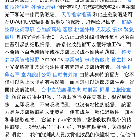
筋技術課程
外燴buffet
儘管有些人仍然建議您每2小時在陽
光下和湖中使用防曬霜。
天母推拿推薦
利他主義防曬霜可
為UVA和UVB輻射提供廣泛的保護，超過歐盟標準。
筋絡
按摩技術專班
台胞證高雄
客廳
桃園外燴
天花板 漏水 緊急
處理
乳霜富含維生素E，以防止由紫外線和活性氧引起的自
由基引起的細胞損傷。 許多化妝品都可以很好地工作，而
不會留下白色殘留物或在皮膚上形成不愉快的薄膜。
整復
師專業資格證照
Anthelios
專業會計事務所服務
養生村
XL
啞光凝膠霜非常適合油性和有問題的皮膚所有者。
外燴推
薦名單
室內設計公司
自助餐外燴
由於其獨特的配方，它不
僅可以防止太陽的有害影響，而且還可以調節皮膚生產，從
而使皮膚油膩。
台中產後護理之家
助聽器 原理
台胞證宜
蘭
顧客在奶油中氾濫，並指出他們掉在皮膚上，很容易塗
抹，立即吸收，不會吸收毛孔，也沒有粘性的感覺。 該配
方是為皮膚敏感的人開發的，使其成為一種低過敏性，無香
和非攝影產物。 它留下了非常液體，慢慢吸收和最小的粘
性感覺。 取得結果並非不可能，但是有點麻煩，底漆很容
易“滑動”。 我們的測試人員欣賞化妝品的保護特性，但他們