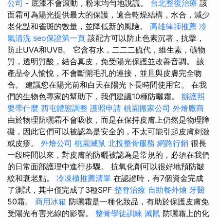
公司
- 底漆不會滾動，粉末均勻地說謊。
台北整復治療
該
面霜可為陽光提供最大的保護，適合乾燥結構，水合，減少
老化點和雀斑的數量，並降低新的風險。
高雄律師推薦
冷
氣清洗
seo保證第一頁
該配方可以防止色素沉著，抗擊，
防止UVA和UVB。 它含有水，二二二硫代，維生素，礦物
質，透明質酸，結合真皮，免受陽光保護並改善音調。 該
產品令人愉悅，不會斷開毛孔的連接，並且與皮膚完全吻
合。 建議您在陽光前和白天在陽光下長時間使用它。 在我
們的生物色專家的幫助下，我們建議10種防曬霜。
辦護照
要帶什麼
西屯體態調整
護照申請
桃園搬家公司
外燴廠商
由於物理防曬霜不會吸收，而是在保持皮膚上仍然是物理障
礙，因此它們可以被認為是安全的，不太可能引起皮膚刺激
或皮疹。
外燴公司
桃園滅鼠
北投整骨服務
網路行銷
很長
一段時間以來，對皮膚的防曬被認為是常規的，必須在我們
的日常面部護理中進行步驟。 抗氧化劑可以很好地預防皺
紋和衰老點。
冷凍櫃推薦清單
在認證時，有7個資金完成
了測試，其中僅完成了3種SPF
整脊治療
自助餐外燴
牙醫
50霜。
商用冰箱
防曬霜是一種化妝品，有助於保護皮膚免
受陽光有害光線的影響。
整骨學徒訓練
滅鼠
防曬霜上的化