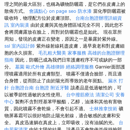
理之間的最大區別，也稱為礦物防曬霜，是它們在皮膚上的
散佈方式。
會議點心
on page seo
防水漆
當化學防曬霜被
吸收時，物理配方位於皮膚頂部。
台南台胞證辦理詳細資
訊
室內裝潢
由於皮膚與其他身體區域完全不同，因此您不
會將潤膚露放在臉上，而對於防曬霜也是如此。 現在眾所
周知，發現的皮膚正在變老，原因之一是暴露於紫外線。
ssl
室內設計師
紫外線射線耗盡皮膚，過早衰老和對皮膚細
胞的永久損害。
毛孔粗大醫美
家事服務
高雄的台胞證辦理
指南
因此，防曬已成為我們日常護膚程序不可或缺的一部
分。
墓園
歐式外燴
高雄律師
經絡調理服務
Garnier面部護
理噴霧適用於所有皮膚類型。 噴霧不僅適合臉部，而且適
合身體，從而防止了由於陽光而導致的老年斑點。
漏水 打
針
台胞證台南
台胞證
附近牙醫
該產品是低過敏性的，可
以被季節性過敏的女性使用。
台中撥筋療法
清潔公司
安養
中心
製劑不含對羥基苯甲酸酯，乙醇，油漆和其他有害物
質，因此噴霧不會乾燥，不會引起不適。
士林推拿技術
礦
物屏幕霜可以很好地防止陽光射線，適合敏感的皮膚和安
全。 真皮迅速躺在真皮上，立即吸收，沒有油膩的光。
台
中居家清潔
由於太陽的結果，該產品不會散佈並保持臉部