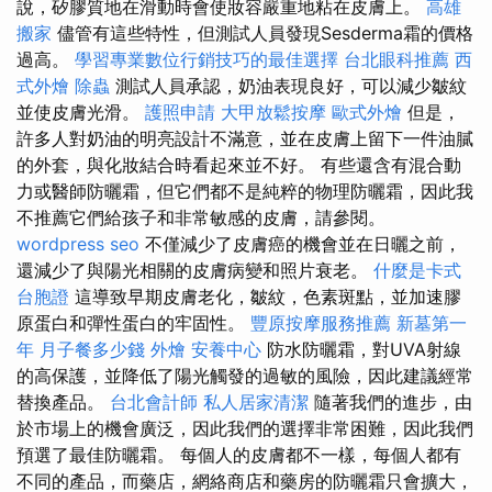
說，矽膠質地在滑動時會使妝容嚴重地粘在皮膚上。
高雄
搬家
儘管有這些特性，但測試人員發現Sesderma霜的價格
過高。
學習專業數位行銷技巧的最佳選擇
台北眼科推薦
西
式外燴
除蟲
測試人員承認，奶油表現良好，可以減少皺紋
並使皮膚光滑。
護照申請
大甲放鬆按摩
歐式外燴
但是，
許多人對奶油的明亮設計不滿意，並在皮膚上留下一件油膩
的外套，與化妝結合時看起來並不好。 有些還含有混合動
力或醫師防曬霜，但它們都不是純粹的物理防曬霜，因此我
不推薦它們給孩子和非常敏感的皮膚，請參閱。
wordpress seo
不僅減少了皮膚癌的機會並在日曬之前，
還減少了與陽光相關的皮膚病變和照片衰老。
什麼是卡式
台胞證
這導致早期皮膚老化，皺紋，色素斑點，並加速膠
原蛋白和彈性蛋白的牢固性。
豐原按摩服務推薦
新墓第一
年
月子餐多少錢
外燴
安養中心
防水防曬霜，對UVA射線
的高保護，並降低了陽光觸發的過敏的風險，因此建議經常
替換產品。
台北會計師
私人居家清潔
隨著我們的進步，由
於市場上的機會廣泛，因此我們的選擇非常困難，因此我們
預選了最佳防曬霜。 每個人的皮膚都不一樣，每個人都有
不同的產品，而藥店，網絡商店和藥房的防曬霜只會擴大，