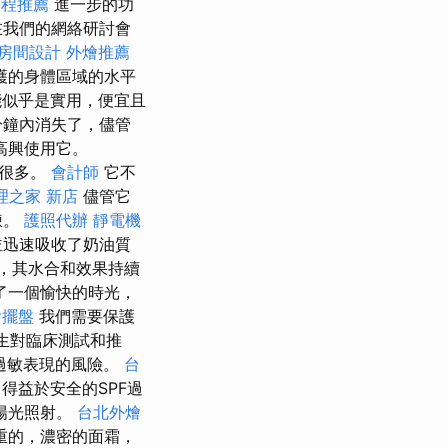
療程推薦
進一步的功
在我們的網絡研討會
房間設計
外燴推薦
護的身體區域的水平
似乎是實用，便宜且
分鐘內消失了，儘管
高興使用它。
能很多。
會計師
它不
理之家 新店
儘管它
煉。
護照代辦
靜電機
並迅速吸收了奶油質
素，其水合和效果持續
了一個愉快的時光，
燴擺盤
我們需要保護
生對臨床測試和推
過敏表現的風險。
台
得益於安全的SPF過
陽光照射。
台北外燴
重的，濃密的面霜，