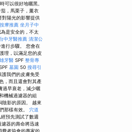
時可以很好地曬黑。
番茄，馬栗子，薰衣
要對陽光的影響提供
身按摩推薦
坐月子中
認為是安全的，不太
台中牙醫推薦
清潔公
進行步驟。 您會在
護理，以滿足您的皮
雄牙醫
SPF
整骨專
SPF
墓園
50
搜尋引
保護我們的皮膚免受
色，而且還會對其產
膚過早衰老，減少曬
和機械過濾器的組
陰影的原因。 越來
它們那樣有效。
穴道
已經預先測試了數週
過濾器的壽命將迅速
消費者協會的專家的