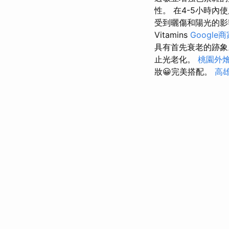
性。 在4-5小時
受到曬傷和陽光的影響
Vitamins
Google
具有首先衰老的跡
止光老化。
桃園外
妝😀完美搭配。
高