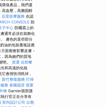
找環保產品，我們還
，高血壓，高膽固醇
白
后里按摩服務
在認
ARCH CONSOLE
防
月子中心
防曬霜上的
，皮膚通常必須在裝飾化
。 膚色的某些部分
F奶油的包裝重複該應
方面都會影響皮膚 -
處，因為她們的質地
會變乾。
貨運
自助餐
陽光和高溫的化妝
此它會很快消耗掉，
。
新竹整復服務
打掃
骨服務
泰國簽證
苗栗
外燴
Garnier面部護
首席執行官正在分享有
範
室內設計公司
台胞