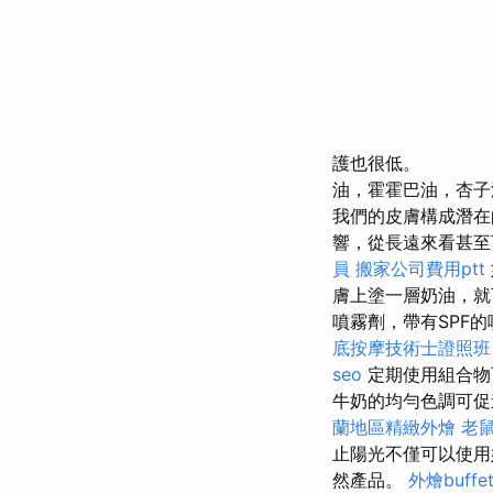
護也很低。
油，霍霍巴油，杏子
我們的皮膚構成潛
響，從長遠來看甚
員
搬家公司費用ptt
膚上塗一層奶油，就
噴霧劑，帶有SPF
底按摩技術士證照
seo
定期使用組合物
牛奶的均勻色調可促
蘭地區精緻外燴
老
止陽光不僅可以使
然產品。
外燴buffe