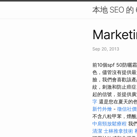
本地 SEO 的
Marketi
Sep 20, 2013
前10個spf 50
色，儘管沒有提供最
臉，我們會喜歡該產
紋，刺激和防止癌
起的信號，並提供
字
還是您在夏天的
新竹外燴
-
徵信社價
不含八粒甲苯，煙酰
中肩頸放鬆療程
我
清潔
士林推拿技術