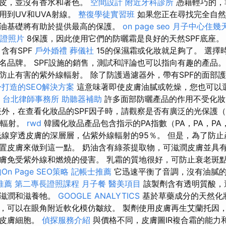
孕皮，並沒有香水和著色。
空間設計
附近牙科診所
憑藉輕巧的，
用到UV和UVA射線。
整復學徒實習班
如果您正在尋找完全自然
油基礎將有助於提供最高的保護。
on page seo
月子中心住幾
證照片
8保護，因此使用它們的防曬霜是良好的天然SPF底座
含有SPF
戶外婚禮
葬儀社
15的保濕霜或化妝就足夠了。 選擇
名品牌。 SPF設施的銷售，測試和評論也可以指向有趣的產品。
防止有害的紫外線輻射。 除了防護過濾器外，帶有SPF的面部
打造的SEO解決方案
這意味著即使皮膚油膩或乾燥，您也可以
台北律師事務所
助聽器補助
許多面部防曬產品的作用不受化
外，在查看化妝品的SPF因子時，請觀察是否有廣泛的光保護（
B輻射。
rwd
韓國化妝品產品包含指示的PA指數（PA，PA，PA
線穿透皮膚的深層層，佔紫外線輻射的95％。 但是，為了防止
置皮膚來做到這一點。 奶油含有綠茶提取物，可滋潤皮膚並具有
膚免受紫外線和燃燒的侵害。 乳霜的質地很好，可防止衰老斑
n Page SEO策略
記帳士推薦
它迅速平衡了音調，沒有油膩
推薦
第二專長證照課程
月子餐
醫美項目
該製劑含有透明質酸，
分滋潤和滋養牠。
GOOGLE ANALYTICS
基於草藥成分的天然化
，可以在眼角附近軟化模仿皺紋。 製劑使用皮膚再生艾蘭托因
的皮膚細胞。
偵探服務介紹
與價格不同，皮膚圖IR複合霜的能力