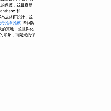
光的保護，並且容易
thenol和
專為皮膚而設計，並
天母推拿推薦
15👍防
快的質地，並且與化
的印象，而陽光的保