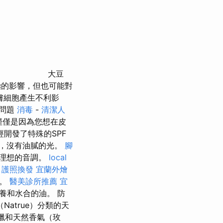
大豆
的影響，但也可能對
皮膚細胞產生不利影
問題
消毒
-
清潔人
僅僅是因為您想在皮
開發了特殊的SPF
收，沒有油膩的光。
腳
理想的音調。
local
。
護照換發
宜蘭外燴
線。
醫美診所推薦
宜
養和水合的油。 防
Natrue）分類的天
蠟和天然香氣（玫