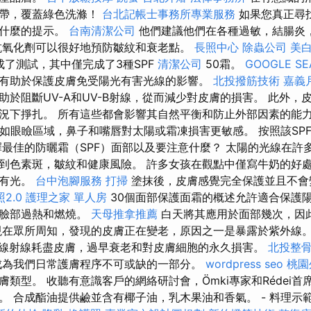
黑帶，覆蓋綠色洗滌！
台北記帳士事務所專業服務
如果您真正尋
找什麼的提示。
台南清潔公司
他們建議他們在各種過敏，結腸炎
抗氧化劑可以很好地預防皺紋和衰老點。
長照中心
除蟲公司
美
成了測試，其中僅完成了3種SPF
清潔公司
50霜。
GOOGLE SE
有助於保護皮膚免受陽光有害光線的影響。
北投撥筋技術
嘉義
於阻斷​​UV-A和UV-B射線，從而減少對皮膚的損害。 此外
況下掙扎。 所有這些都會影響其自然平衡和防止外部因素的能力
 例如眼瞼區域，鼻子和嘴唇對太陽或霜凍損害更敏感。 按照該SP
擇最佳的防曬霜（SPF）面部以及要注意什麼？ 太陽的光線在許多
到色素斑，皺紋和健康風險。 許多女孩在觀點中僅寫牛奶的好
沒有光。
台中泡腳服務
打掃
塗抹後，皮膚感覺完全保護並且不
2.0
護理之家 單人房
30個面部保護面霜的概述允許適合保護
止臉部過熱和燃燒。
天母推拿推薦
白天將其應用於面部幾次，因
現在眾所周知，發現的皮膚正在變老，原因之一是暴露於紫外線
線射線耗盡皮膚，過早衰老和對皮膚細胞的永久損害。
北投整
成為我們日常護膚程序不可或缺的一部分。
wordpress seo
桃園
類型。 收聽有意識客戶的網絡研討會，Ömki專家和Rédei
。 合成酯油提供鹼並含有椰子油，乳木果油和香氣。 - 料理示