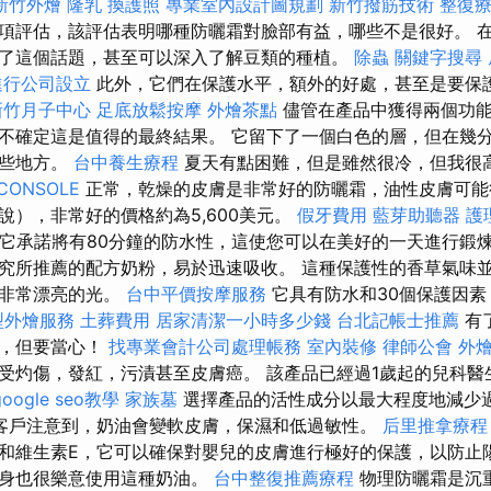
新竹外燴
隆乳
換護照
專業室內設計圖規劃
新竹撥筋技術
整復
項評估，該評估表明哪種防曬霜對臉部有益，哪些不是很好。 
了這個話題，甚至可以深入了解豆類的種植。
除蟲
關鍵字搜尋
進行公司設立
此外，它們在保護水平，額外的好處，甚至是要保
新竹月子中心
足底放鬆按摩
外燴茶點
儘管在產品中獲得兩個功能
不確定這是值得的最終結果。 它留下了一個白色的層，但在幾
某些地方。
台中養生療程
夏天有點困難，但是雖然很冷，但我很
CONSOLE
正常，乾燥的皮膚是非常好的防曬霜，油性皮膚可
說），非常好的價格約為5,600美元。
假牙費用
藍芽助聽器
護
但它承諾將有80分鐘的防水性，這使您可以在美好的一天進行鍛
究所推薦的配方奶粉，易於迅速吸收。 這種保護性的香草氣味
了非常漂亮的光。
台中平價按摩服務
它具有防水和30個保護因
型外燴服務
土葬費用
居家清潔一小時多少錢
台北記帳士推薦
有
下，但要當心！
找專業會計公司處理帳務
室內裝修
律師公會
外
受灼傷，發紅，污漬甚至皮膚癌。 該產品已經過1歲起的兒科醫
google seo教學
家族墓
選擇產品的活性成分以最大程度地減少
客戶注意到，奶油會變軟皮膚，保濕和低過敏性。
后里推拿療程
和維生素E，它可以確保對嬰兒的皮膚進行極好的保護，以防止
本身也很樂意使用這種奶油。
台中整復推薦療程
物理防曬霜是沉