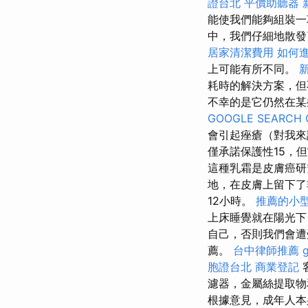
證台北
平價助聽器
能使我們能夠組裝一
中，我們仔細地散發
居家清潔費用
如何
上可能有所不同。
耗時的解決方案，但
不幸的是它仍然在
GOOGLE SEARCH 
會引起痤瘡（對我來
僅承諾保護性15，
這種乳霜是皮膚癌研
地，在皮膚上留下
12小時。
推薦的小
上床睡覺就在陽光
自己，否則我們會遭
薦。
台中律師推薦
胞證台北
商業登記
濾器，金屬絲提取物
根據意見，成年人