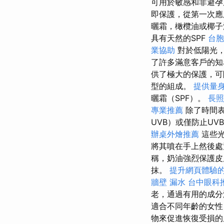
可用於敏感和非避
即保護，從第一次應
曬霜，橄欖油或椰子
具有天然的SPF
台胞
業協助
對於低陽光，
了許多滿意客戶的知
供了極大的保護，可
型的組成。
提供量身
曬霜（SPF）。
長照
專業推薦
除了時間表
UVB）或僅防止UV
辦桌外燴推薦
這些光
將其噴在手上然後處
稱，奶油強烈保護皮
抹。
提升網頁體驗的O
牆壁 漏水
台中眼科
老，通過有用的成
適合不同年齡的女性
物來促進恢復受損