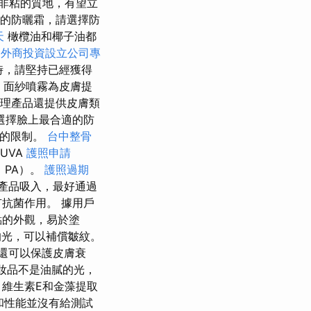
非粘的質地，有望立
的防曬霜，請選擇防
天
橄欖油和椰子油都
。
外商投資設立公司專
時，請堅持已經獲得
 面紗噴霧為皮膚提
護理產品還提供皮膚類
選擇臉上最合適的防
妝的限制。
台中整骨
UVA
護照申請
，PA）。
護照過期
產品吸入，最好通過
抗菌作用。 據用戶
點的外觀，易於塗
的光，可以補償皺紋。
還可以保護皮膚衰
妝品不是油膩的光，
，維生素E和金藻提取
和性能並沒有給測試