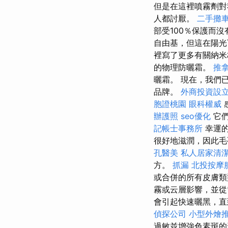
但是在這裡噴霧劑對
人都討厭。
二手攤
部受100％保護而
自由基，但這在陽光
裡寫了更多有關納
的物理防曬霜。
推
曬霜。 現在，我們
品牌。
外商投資設
胞證桃園
眼科權威
感
辦護照
seo優化
它們
記帳士事務所
幸運的
很好地滋潤，因此毛
孔醫美
私人居家清
方。
抓漏
北投按摩
或合併的所有皮膚類
霧或云層影響，並
會引起快速曬黑，直
偵探公司
小型外燴
過敏並增強色素斑的