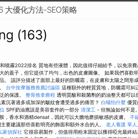
 6 大優化方法-SEO策略
ng (163)
防曬霜和噴霧2022排名 質地有些液體，因此值得仔細給予，以免浪
大的蓋子，但它提供了均勻，出色的皮膚圖像。 如果我們喜歡
品。 該評分描述了面部上最好的防曬霜，在皮膚和太陽之間形
症。
台中按摩服務推薦討論區
這種額外的輕質質地，防曬霜可糾
廣泛的保護。
整骨推拿療程
透明質酸和殺菌劑的奶油整天都可以
色素沉著過多或加深的皺紋會遭受過多的痛苦？
白蟻怕什麼
優質
位
SPF奶油應該是美容套件的一部分
清潔工
- 但無論如何不是
胺，香水和酒精densat，因此可以大膽地磨損敏感的皮膚。
不
們主要建議那些喜歡明亮的飾面和額外水合的人。
老人養護 單人
私家偵探社
它很容易製作，但值得用粉末固定以獲得啞光最終結