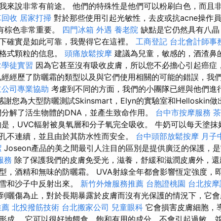
我來說非常有前途。 他們的特殊性是他們可以粉刷白色，而且
車回收
居家打掃
對於那些使用引起光敏性，去皮或抗acne操作
沒有棕色非常重要。
四門冰箱
外遇
養老院
缺點是它仍然具有八晶
下確實是如此可靠，我覺得它在這裡。
工商登記
台北會計師事
米格式顆粒的信息。
頭痛放鬆按摩
建議為兒童，敏感的，酒渣鼻
拿學徒實習
因為它甚至沒有吸收皮膚，所以您不必擔心引起癌症
已經經歷了防曬霜的類型以及與它們使用相關的可能的錯誤，我
立公司專業協助
考慮到不同的方面，我們的小團隊已經與他們進
謝您為大型防曬測試Skinsmart，Elyn的實驗室和Helloski
分解了活生物體的DNA，並產生致命作用。
台中市按摩服務
茶
是，UVC輻射被臭氧層和分子氧完全吸收。 牛奶可以每天塗抹
孔不連續，並且由於其防水性而安全。
台中頭部放鬆按摩
月子
潔
Joseon產品的美之間最引人注目的區別是提供廣泛的保護，
服務
除了保護我們的皮膚免受光，滋養，舒緩和滋潤皮膚外，還
型，酒精和無味的防曬霜。 UVA射線全年都會影響恆定強度，
從雪和沙子中反射出來。
新竹外燴服務推薦
台胞證桃園
台北按
到曬傷為止，對於長期暴露於皮膚而沒有光保護的情況下，它會
推薦
北投撥筋技術
台北搬家公司
兒童眼科
它會損害皮膚細胞，
形成。 它可以很好地餵食，飽和有用的成分，不會引起過敏，並