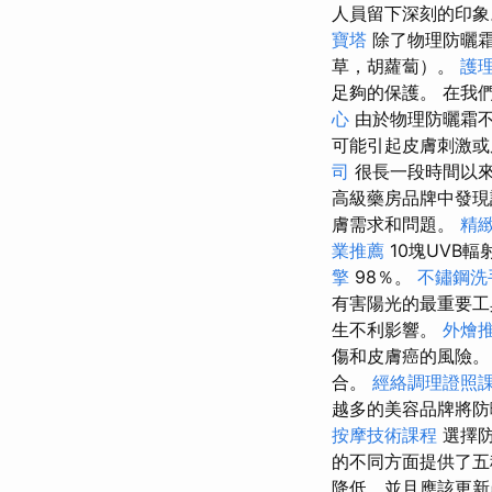
人員留下深刻的印
寶塔
除了物理防曬霜
草，胡蘿蔔）。
護
足夠的保護。 在我
心
由於物理防曬霜不
可能引起皮膚刺激
司
很長一段時間以來
高級藥房品牌中發現
膚需求和問題。
精
業推薦
10塊UVB輻射
擎
98％。
不鏽鋼洗
有害陽光的最重要
生不利影響。
外燴
傷和皮膚癌的風險
合。
經絡調理證照
越多的美容品牌將防
按摩技術課程
選擇
的不同方面提供了
降低，並且應該更