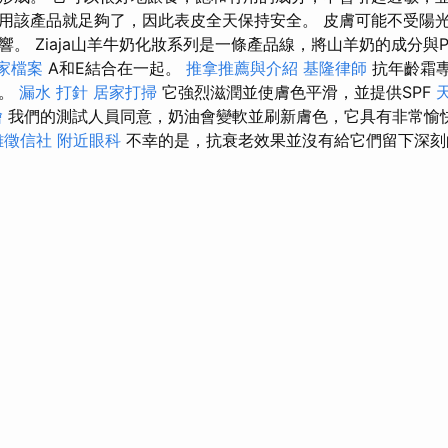
內使用該產品就足夠了，因此表皮全天保持安全。 皮膚可能不受陽
。 Ziaja山羊牛奶化妝系列是一條產品線，將山羊奶的成分與Pan
商家檔案
A和E結合在一起。
推拿推薦與介紹
基隆律師
抗年齡霜
象。
漏水 打針
居家打掃
它強烈滋潤並使膚色平滑，並提供SPF
燴
我們的測試人員同意，奶油會變軟並刷新膚色，它具有非常愉
雄徵信社
附近眼科
不幸的是，抗衰老效果並沒有給它們留下深刻