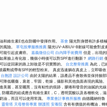
油和維生素E也在防曬中發揮作用。
茶會
陽光對身體有許多積極
在的風險。
草屯按摩服務推薦
陽光UV-A和UV-B射線可能會對
至可能引起皮膚癌。
嘉義徵信公司
白內障手術費用
但是，出現的
如果臉上有化妝，幾個小時後可以對SPF進行翻新？
網路行銷
可以從回家的路上卸妝是不切實際的。
台北整骨推薦
為此，已經
的噴霧劑或帶有SPF的輕型粉末。 真皮迅速躺在真皮上，立即吸
班
台胞證
設計公司
由於太陽的結果，該產品不會散佈並保持臉部
可降低曬傷，衰老，牢固，乾燥，攝影和其他負面表現的風險
進美麗，甚至曬黑，沒有粘性的痕跡，膠捲和發音的油膩的光
鼠
防曬霜的組成應含有維生素E，C，透明質酸以及各種軟化，滋
用奶油，而且可以使用常識。
專業會計事務所服務
由德國納特魯（
t
靈骨塔
天母整骨專業
辦護照
安養院
含有有價值的有機油，蜂