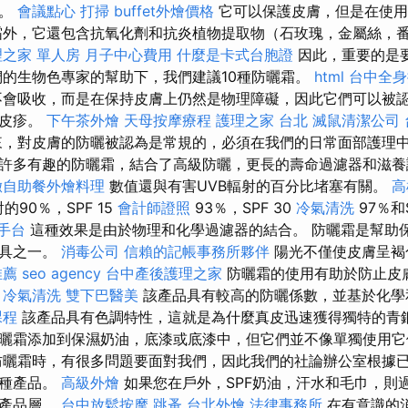
象。
會議點心
打掃
buffet外燴價格
它可以保護皮膚，但是在使用
外，它還包含抗氧化劑和抗炎植物提取物（石玫瑰，金屬絲，
理之家 單人房
月子中心費用
什麼是卡式台胞證
因此，重要的是
們的生物色專家的幫助下，我們建議10種防曬霜。
html
台中全
會吸收，而是在保持皮膚上仍然是物理障礙，因此它們可以被
或皮疹。
下午茶外燴
天母按摩療程
護理之家 台北
滅鼠清潔公司
，對皮膚的防曬被認為是常規的，必須在我們的日常面部護理中
許多有趣的防曬霜，結合了高級防曬，更長的壽命過濾器和滋養
緻自助餐外燴料理
數值還與有害UVB輻射的百分比堵塞有關。
高
的90％，SPF 15
會計師證照
93％，SPF 30
冷氣清洗
97％和
手台
這種效果是由於物理和化學過濾器的結合。 防曬霜是幫助
工具之一。
消毒公司
信賴的記帳事務所夥伴
陽光不僅使皮膚呈褐
推薦
seo agency
台中產後護理之家
防曬霜的使用有助於防止皮
。
冷氣清洗
雙下巴醫美
該產品具有較高的防曬係數，並基於化學
課程
該產品具有色調特性，這就是為什麼真皮迅速獲得獨特的青銅
曬霜添加到保濕奶油，底漆或底漆中，但它們並不像單獨使用
防曬霜時，有很多問題要面對我們，因此我們的社論辦公室根據
五種產品。
高級外燴
如果您在戶外，SPF奶油，汗水和毛巾，則
新產品層。
台中放鬆按摩
跳蚤
台北外燴
法律事務所
在有意識的