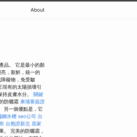
About
費產品。 它是最小的顏
明亮，新鮮，統一的
成障礙物，免受皺
正現有的太陽損壞引
保持皮膚水分。
關鍵
的防曬霜
柬埔寨簽證
。 另一個優點是，它
鏽鋼水槽
seo公司
台
房
台胞證新北
居家
果。 完美的防曬霜，