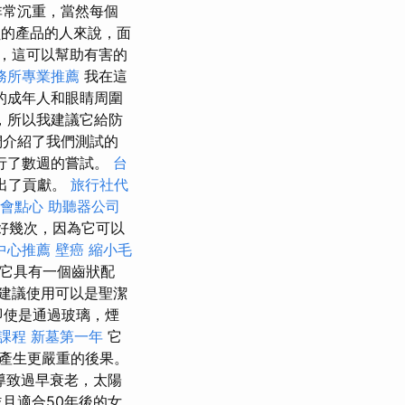
非常沉重，當然每個
員的產品的人來說，面
，這可以幫助有害的
務所專業推薦
我在這
的成年人和眼睛周圍
，所以我建議它給防
們介紹了我們測試的
行了數週的嘗試。
台
n做出了貢獻。
旅行社代
會點心
助聽器公司
好幾次，因為它可以
中心推薦
壁癌
縮小毛
是它具有一個齒狀配
建議使用可以是聖潔
即使是通過玻璃，煙
摩課程
新墓第一年
它
產生更嚴重的後果。
導致過早衰老，太陽
且適合50年後的女