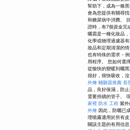
幫助下，成為一條
會為您提供有關尋
和糖尿病中消費。 
證時，有7個資金完
曬霜是一種化妝品，
化學或物理過濾器有助
妝品和定期清潔的情
也有特殊的需求 -
用程序。 您如何選
從愉快的變暖到曬黑
很好，很快吸收，
外燴
輔聽器推薦
長照
品，良好保濕，防
需要持續的管子。 
家裡
防水 工程
紫外
外燴
因此，防曬已
理噴霧適用於所有皮膚
關該主題的有用信息