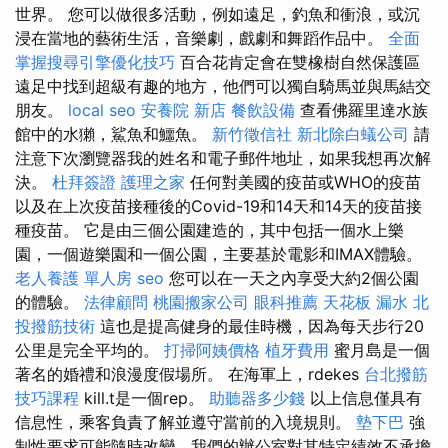
世界。 您可以做很多活動，例如遠足，釣魚和衝浪，或沉
浸在當地的藝術生活，音樂劇，戲劇和舞蹈作品中。
全面
掌握搜尋引擎優化技巧
百合花肯定會在雙橡樹自然保護區
遠足中找到超級有趣的地方，他們可以獨自騎馬並與馬結交
朋友。
local seo
安養院 新店
餐飲設備
查看佛羅里達水族
館中的水獺，鯊魚和鱷魚。
新竹徵信社
新北除白蟻公司
請
注意下次瀏覽器我的姓名和電子郵件地址，如果我想再次解
決。
杜拜簽證
護理之家
任何對美國的疫苗或WHO的疫苗
以及在上次疫苗接種後的Covid-19和14天和14天的疫苗接
種疫苗。 它是由三個公園建造的，其中包括一個水上樂
園，一個遊樂園和一個公園，主要基於電影和IMAX體驗。
老人養護 單人房
seo
您可以在一天之內享受大約2個公園
的體驗。
法律顧問
桃園搬家公司
眼科推薦
天花板 漏水
北
投撥筋技術
這也是提高健身的最佳時機，因為每天步行20
公里是完全平均的。
打掃阿姨價格
植牙費用
蜜月島是一個
著名的婚禮和浪漫度假場所。 在海軍上，rdekes
台北撥筋
技巧課程
kill.t是一個rep。
助聽器多少錢
以上信息僅具有
信息性，乘客負責了解並遵守當前的入境規則。
墊下巴
強
制性要求可能隨時改變，我們的辦公室對其特定績效不承擔