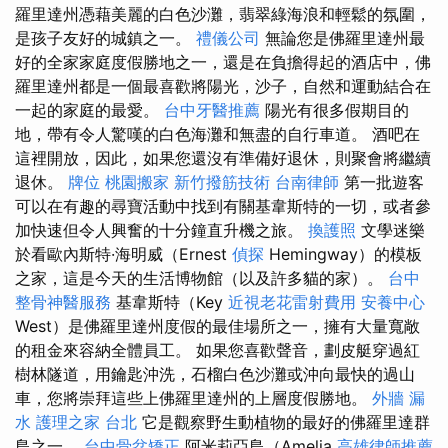
羅里達州憑藉美麗的白色沙灘，翡翠綠海浪和輕鬆的氛圍，
是孩子友好的城鎮之一。
禮儀公司
無論您是佛羅里達州最
好的全家家庭度假勝地之一，還是在負擔得起的酒店中，佛
羅里達州都是一個最喜歡將陽光，沙子，自然和運動結合在
一起的家庭的最愛。
台中牙醫推薦
陽光有很多假期目的
地，帶有令人驚嘆的白色海灘和無盡的自行車道。 酒吧在
這裡開放，因此，如果您還沒有準備好退休，則聚會將繼續
退休。
牌位
桃園搬家
新竹撥筋技術
台南律師
第一批遊客
可以在有趣的尋寶活動中找到有關基韋斯特的一切，或者參
加快速但令人興奮的十分鐘直升機之旅。
換護照
文學迷樂
於看歐內斯特·海明威（Ernest
偵探
Hemingway）的模板
之家，這是今天的生活博物館（以及許多貓的家）。
台中
整骨神醫服務
基韋斯特（Key
近視老花雷射費用
安養中心
West）是佛羅里達州度假的最佳場所之一，擁有大量寬敞
的租金來容納全體員工。 如果您喜歡聲音，劃皮艇穿過紅
樹林隧道，用鑰匙沖洗，石榴白色沙灘或沖向最快的過山
車，您將崇拜這些上佛羅里達州的上層度假勝地。
外牆 漏
水
護理之家 台北
它是觀察野生動植物的最好的佛羅里達群
島之一。
台中骨盆矯正
阿米莉亞島（Amelia
高雄律師推薦