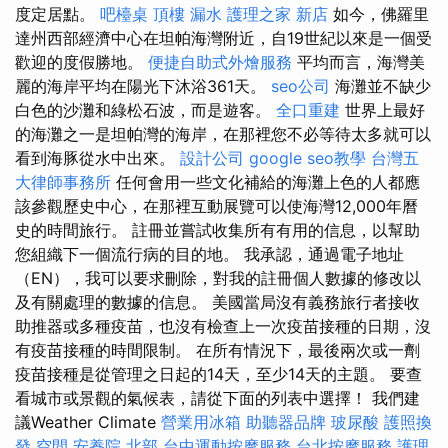
度定居點。
吧檯桌
頂樓 漏水
護理之家 新店
如今，佛羅里
達州西部經濟中心在坦帕海灣附近，自19世紀以來是一個受
歡迎的度假勝地。
便捷自助式外燴服務
平均而言，海灣美
麗的海岸平均在陽光下沐浴361天。
seo公司
海灘並不缺少
白色的沙灘和綠松石波，而是遊客。
全口重建
世界上最好
的海灘之一是坦帕灣的海岸，在那裡您不必等待太多就可以
看到海豚從水中出來。
設計公司
google seo教學
台灣五
大律師事務所
任何會用一些文化補給的海灘上色的人都應
該參觀歷史中心，在那裡互動展覽可以使海灣12,000年曆
史的時間旅行。 註冊並嘗試收集所有有用的信息，以幫助
您組織下一個流行病的目的地。 我承認，通過電子地址
（EN），我可以要求刪除，對我的註冊個人數據的修改以
及有關處理的數據的信息。 美國當局沒有義務旅行者接收
助推器或多種疫苗，也沒有檢查上一次疫苗接種的日期，沒
有疫苗接種的時間限制。 在所有情況下，最後兩次或一劑
疫苗接種是從管理之日起的14天，至少14天的主題。 要查
看城市或景觀的氣候表，請從下面的列表中選擇！ 我們建
議Weather Climate
營業用冰箱
助聽器品牌
玻尿酸
護照換
發
空間
安養院 北部
台中運動按摩服務
台北按摩服務
護理