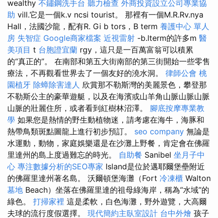
wealthy
不鏽鋼洗手台
聽力檢查
外商投資設立公司專業協
助
vill.它是一個k.v ncsi tourist。 那裡有一個M.R.Rv.nya
Hall，法國沙龍，配有R. Gi b tors，B term
養護中心 單人
房
失智症
Google商家檔案
近視雷射
-b.lterm的許多m
醫
美項目
t
台胞證宜蘭
rgy，這只是一百萬富翁可以積累
的“真正的”。 在南部和第五大街南部的第三街開始一些零售
療法，不再觀看世界去了一個友好的澆水洞。
律師公會
桃
園植牙
除蟑除害達人
欣賞那不勒斯灣的美麗景色，攀登那
不勒斯公主的豪華遊艇，以及在海濱或山羊角山脈山脈山脈
山脈的壯麗住所，或者看到紅樹林沼澤。
腳底按摩專業教
學
如果您是熱情的野生動植物迷，請考慮在海牛，海豚和
熱帶鳥類斑點圖龍上進行初步預訂。
seo company
無論是
水運動，動物，家庭娛樂還是在沙灘上野餐，肯定會在佛羅
里達州的島上度過難忘的時光。
自助餐
Sanibel
坐月子中
心
專注數據分析的SEO專家
Island是位於邁耶爾堡壘附近
的佛羅里達州著名島。 沃爾頓堡海灘（Fort
冷凍櫃
Walton
墓地
Beach）坐落在佛羅里達的祖母綠海岸，稱為“水域”的
綠色。
打掃家裡
這是柔軟，白色海灘，野外遊覽，大高爾
夫球的流行度假選擇。
現代簡約主臥室設計
台中外燴
孩子