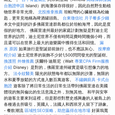
台胞證申請
Island）的海灘保存得很好，因此自然野生動植
物世界非常光滑。
北投推拿推薦
坦帕灣的心臟被稱為松鑰
匙，更常見地稱為啤酒罐頭島。
台東徵信社
月子餐多少錢
本文中提到的許多佛羅里達群島都位於坦帕海灣，因此是度
假的好地方。 佛羅里達州最好的家庭計劃無疑是對迪士尼
世界的訪問，迪士尼世界不僅有時間花費時間幾個小時，而
且還可以在世界上最大的遊樂園中獲得生活和回憶。
漏
水 原因
如果旅行是聖誕節前旅行，也不應該灰心。
按摩療
程介紹
迪士尼世界的裝飾不少於1,500閃閃發光的聖誕樹。
換護照
外燴推薦
沃爾特·迪斯尼（Walt
專業CPA Firm服務
介紹
Disney）是對的，佛羅里達州確實是吸引想像力的地
方。
法令紋醫美
陽光的狀態每年都以無限的沙灘，無限的
水和夏季放鬆的方式進入數百萬遊客。
不鏽鋼廚具
卡式台
胞證
遊客除了將日常生活的日常生活帶到佛羅里達在美國
體現的無與倫比的生活意識之外，別無其他。 和平與安寧
的遊客主要來到這裡，但是那些對歷史感興趣的人被島上的
各種過去所吸引，英國人，法國人和西班牙人留下了跡象。
- 餐飲潮流
區域性SEO策略，助您贏得在地市場
好萊塢寬