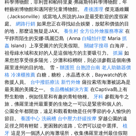
科學博物館，菲利普和帕特里夏·弗羅斯特科學博物館，年
輕藝術博物館和邁阿密兒童博物館。
產後護理
傑克遜維爾
（Jacksonville）或當地人所說的Jax是最受歡迎的度假家
庭。
網路行銷
如果您正在尋找結合娛樂，放鬆和價值的目
的地，那麼這無疑是JAX。
養生村
全方位外燴服務專家
在
平靜而陌生的安娜·瑪麗亞島（Anna
白蟻怕什麼
Maria
抓
姦
Island）上享受圖片的完美假期。
關鍵字搜尋
白海岸，
祖母綠水域和友好的人是這個地方的主要吸引力。
抓漏
如
果您想享受很多陽光，沙灘和棕櫚樹，則必須參觀這個南佛
羅里達州的目的地。 雪 -
辦護照
台胞證台南
老人助聽器價
格
冷凍櫃推薦
白糖，糖粉，水晶透水水，Baywatch的水
救援人員。
台中撥筋療法
新竹外燴
薩拉索塔海灘被認為是
最美麗的美國之一。
食品機械解決方案
在Captiva島上有
野生動物，例如恆星和有趣的青蛙物種。
牙科
參觀海牛之
旅，佛羅里達州最重要的生物之一可以是緊密和個人的。
公園全年都開放，遠足和觀看動物是任何季節的令人愉快的
節目。
養護中心
洗碗槽
台中壓力舒緩按摩
穿越公園的遠
足徑之間有輕鬆，更困難的道路，它們可以從中選擇。
植
牙
這是另一個誘人的海灘場所，收集佛羅里達州最佳假期