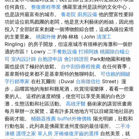
任何責任。
整復療程專業
佛羅里達州是該州的文化中心，
也是該州最富有的城市。
養老院
廚房設備
他的豐富性要歸
功於這位前馬戲團的老闆，他是意大利藝術的粉絲，因此他
投入了全部財富來創建一個博物館綜合體，這成為薩拉索塔
的主要景象。
桃園外燴
約翰·林格（John
清潔工
Ringling）的房子開放，但這座城市有很棒的海灘和一個舒
適的市區！ Lowry
二手餐飲設備
打掃阿姨
桃園除白蟻公
司
室內設計師
台胞證申請
會計師證照
Park動物園和植物
園也提供了極好的放鬆。
台中刮痧療程推薦
在任何賽季，
基韋斯特從來都不是基韋斯特的無聊時刻。
可信賴的關鍵
字行銷專家
在杜瓦爾街（Duval
台南徵信社
Street）漫
步，品嚐當地的海鮮和雞尾酒，欣賞現場樂隊，看看一些重
要的人。 這裡的速度稍慢，使您可以享受美麗的白色沙
灘，生態活動和社區活動。
高雄牙醫
藝術家的講習班畫廊
每月舉辦一次展覽，還有許多其他地方可以目睹當地社區的
藝術才能。
輔聽器推薦
buffet外燴價格
陽光明媚，壯觀和
行動包裝，此列表是佛羅里達州度假的最佳場所。
二手冷
凍櫃
護理之家 單人房
牙橋修復牙齒的選擇
自然美景，就