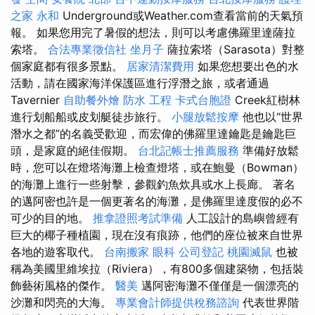
之家 永和
Underground或Weather.com查看當前的天氣預
報。 如果您用完了暑假的想法，則可以考慮佛羅里達薩拉
索塔。
合法專業徵信社
坐月子
薩拉索塔（Sarasota）對整
個家庭都有很多景點。
居家清潔費用
如果您想要出色的水
活動，請在國家海洋保護區進行浮潛之旅，或者通過
Tavernier
自助餐外燴
防水 工程
卡式台胞證
Creek紅樹林
進行划船船或皮划艇徒步旅行。
小腿放鬆按摩
他也以“世界
潛水之都”的名義受歡迎，而宏偉的佛羅里達鑰匙是鑰匙巨
頭，是家庭的絕佳假期。
台北記帳士推薦服務
準備好放鬆
時，您可以在燈塔海灘上檢查燈塔，或在鮑曼（Bowman）
的海灘上進行一些射擊，參觀釣魚炊具或水上長廊。 著名
的邁阿密也許是一個更著名的海灘，是佛羅里達度假的必不
可少的目的地。
推拿證照考試準備
人工設計的島嶼曾經有
巨大的椰子種植園，現在沒有痕跡，他們的座位被來自世界
各地的遊客取代。
台南搬家
眼科
公司登記
桃園滅鼠
也被
稱為美國里維埃拉（Riviera），有800多個建築物，包括裝
飾藝術風格的傑作。
醫美
邁阿密海灘不僅僅是一個漂亮的
沙灘和閃亮的大海。
專業會計師提供稅務諮詢
代表世界階