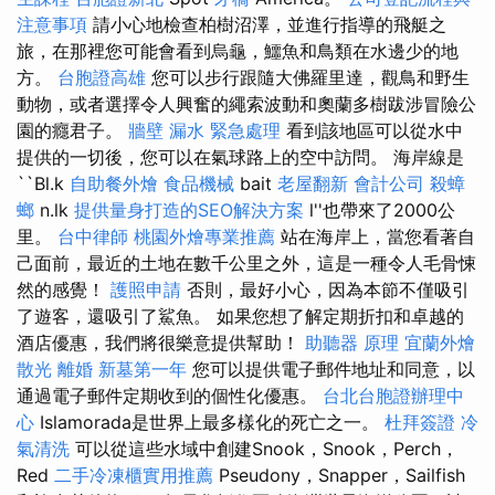
注意事項
請小心地檢查柏樹沼澤，並進行指導的飛艇之
旅，在那裡您可能會看到烏龜，鱷魚和鳥類在水邊少的地
方。
台胞證高雄
您可以步行跟隨大佛羅里達，觀鳥和野生
動物，或者選擇令人興奮的繩索波動和奧蘭多樹跋涉冒險公
園的癮君子。
牆壁 漏水 緊急處理
看到該地區可以從水中
提供的一切後，您可以在氣球路上的空中訪問。 海岸線是
``Bl.k
自助餐外燴
食品機械
bait
老屋翻新
會計公司
殺蟑
螂
n.lk
提供量身打造的SEO解決方案
l''也帶來了2000公
里。
台中律師
桃園外燴專業推薦
站在海岸上，當您看著自
己面前，最近的土地在數千公里之外，這是一種令人毛骨悚
然的感覺！
護照申請
否則，最好小心，因為本節不僅吸引
了遊客，還吸引了鯊魚。 如果您想了解定期折扣和卓越的
酒店優惠，我們將很樂意提供幫助！
助聽器 原理
宜蘭外燴
散光
離婚
新墓第一年
您可以提供電子郵件地址和同意，以
通過電子郵件定期收到的個性化優惠。
台北台胞證辦理中
心
Islamorada是世界上最多樣化的死亡之一。
杜拜簽證
冷
氣清洗
可以從這些水域中創建Snook，Snook，Perch，
Red
二手冷凍櫃實用推薦
Pseudony，Snapper，Sailfish