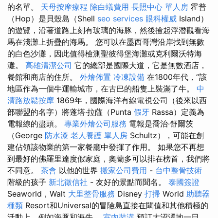
的名單。
天母按摩療程
除白蟻費用
長照中心 單人房
霍普
（Hop）是貝殼島（Shell
seo services
眼科權威
Island）
的遊覽，沿著道路上刻有玻璃的海豚，然後撿起浮潛觀看海
馬在淺灘上折疊的海馬。 您可以在墨西哥灣沿岸找到無數
的白色沙灘，因此值得檢測聖彼得堡海灘或克利爾沃特海
灘。
高雄清潔公司
它的總部是國際大道，它是無數酒店，
餐館和商店的住所。
外燴佈置
冷凍設備
在1800年代，“該
地區作為一個牛運輸城市，在古巴的船隻上裝滿了牛。
中
清路放鬆按摩
1869年，國際海洋有線電視公司（後來以西
部聯盟的名字）將蓬塔·拉薩（Punta
假牙
Rassa）定義為
電報線的盡頭。
專業外燴公司服務
電報是喬治·舒爾茨
（George
防水漆
老人養護 單人房
Schultz），可能在創
建佔領該物業的第一家餐廳中發揮了作用。 如果您不再想
到最好的佛羅里達度假家庭，奧蘭多可以排在榜首，我們將
不同意。
茶會
以他的世界
搬家公司費用
-
台中整骨技術
階級的孩子
新北徵信社
- 友好的景點而聞名。
泰國簽證
Seaworld，Walt
大里整骨服務
Disney
打掃
World
助聽器
種類
Resort和Universal的冒險島直接在閾值和其他積極的
活動上，例如海豚和海牛。
室內裝潢
預訂大沼澤地一日