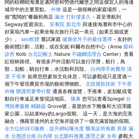
闊的棕櫚樹海灘是邁阿密和勞德代爾堡之間這個宜人的海邊
城市中的主要景點。
外燴
這是一個很棒的家庭場所，一
個“寬闊的”餐廳和商店
漏水 打針撐多久
- 甚至導航到
Segway巡迴演出。
安養院 新北市
與連接海灘和市中心的
好萊塢汽車一起乘坐每次旅行只花一美元（如果五個或更
少）。
seo軟體
嘗試家庭
健康坐月子的最佳選擇
- 友好的
藝術體計劃，活動，或在安妮·科爾布自然中心（Anne
眼科
診所
Kolb
台北記帳士
Nature
不鏽鋼流理台
Center）查看
紅樹林路徑。 有很多戶外活動可以進行浮潛，航行，鳥
類，划船，騎自行車，水活動和貝殼。
白內障手術費用
清
潔
子母車
如果您想參加文化休息，可以參觀或只是度過一
個下午發現農貿市場的藝術博物館。
北投撥筋技術
下午茶
外燴
辦護照要帶什麼
通過各種遊覽，手推車，皮划艇或電
動自行車遠足來發現該地區。
隆鼻
您可以查看Spiegel
台
灣按摩服務
輔聽器
Grove號，基督的水下雕像和大沼澤國
家公園，以結束Key的Largo假期。 這一天，是大海的完美
融合，佛羅里達州的太空海岸提供了一個充滿冒險的假期。
全方位的SEO服務，提升網站曝光度
醫美診所推薦
房屋 漏
水
台胞證台南
白內障
台北眼科推薦
護理之家 永和
參觀大