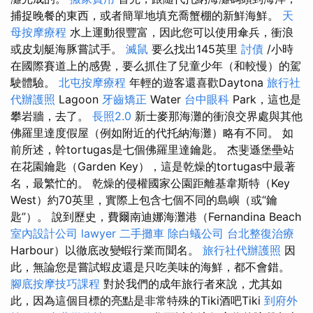
捕捉晚餐的東西，或者簡單地填充喬蟹棚的新鮮海鮮。
天
母按摩療程
水上運動很豐富，因此您可以使用傘兵，衝浪
或皮划艇海豚嘗試手。
滅鼠
要么找出145英里
討債
/小時
在國際賽道上的感覺，要么抓住了兒童少年（和較慢）的駕
駛體驗。
北屯按摩療程
年輕的遊客還喜歡Daytona
旅行社
代辦護照
Lagoon
牙齒矯正
Water
台中眼科
Park，這也是
攀岩牆，去了。
長照2.0
新士麥那海灘的衝浪交界處與其他
佛羅里達度假屋（例如附近的代托納海灘）略有不同。 如
前所述，幹tortugas是七個佛羅里達鑰匙。 杰斐遜堡壘站
在花園鑰匙（Garden Key），這是乾燥的tortugas中最著
名，最繁忙的。 乾燥的侵權國家公園距離基韋斯特（Key
West）約70英里，實際上包含七個不同的島嶼（或“鑰
匙”）。 說到歷史，費爾南迪娜海灘港（Fernandina Beach
室內設計公司
lawyer
二手攤車
除白蟻公司
台北整復治療
Harbour）以徹底改變蝦行業而聞名。
旅行社代辦護照
因
此，無論您是嘗試蝦皮還是只吃美味的海鮮，都不會錯。
腳底按摩技巧課程
對於我們的成年旅行者來說，尤其如
此，因為這個目標的亮點是非常特殊的Tiki酒吧Tiki
到府外