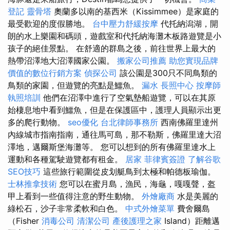
登記
靈骨塔
奧蘭多以南的基西米（Kissimmee）是家庭的
最受歡迎的度假勝地。
台中壓力舒緩按摩
代托納潟湖，開
朗的水上樂園和碼頭，遊戲室和代托納海灘木板路遊覽是小
孩子的絕佳景點。 在舒適的群島之後，前往世界上最大的
熱帶沼澤地大沼澤國家公園。
搬家公司推薦
助您實現品牌
價值的數位行銷方案
偵探公司
該公園是300只不同鳥類的
鳥類的家園，但遊覽的亮點是鱷魚。
漏水
長照中心
按摩師
執照培訓
他們在沼澤中進行了空氣墊船遊覽，可以在其原
始棲息地中看到鱷魚，但是在保護區中，護理人員顯示出更
多的爬行動物。
seo優化
台北律師事務所
西南佛羅里達州
內線城市指南指南，通往馬可島，那不勒斯，佛羅里達大沼
澤地，邁爾斯堡海灘等。 您可以想到的所有佛羅里達水上
運動和各種駕駛遊覽都有租金。
居家
菲律賓簽證
了解谷歌
SEO技巧
這些旅行範圍從皮划艇鳥到太極和帕德板瑜伽。
士林推拿技術
您可以在蜜月島，漁民，海龜，嘎嘎聲，盔
甲上看到一些值得注意的野生動物。
外燴廠商
水是美麗的
綠松石，沙子非常柔軟和白色。
中式外燴菜單
費舍爾島
（Fisher
消毒公司
清潔公司
產後護理之家
Island）距離邁