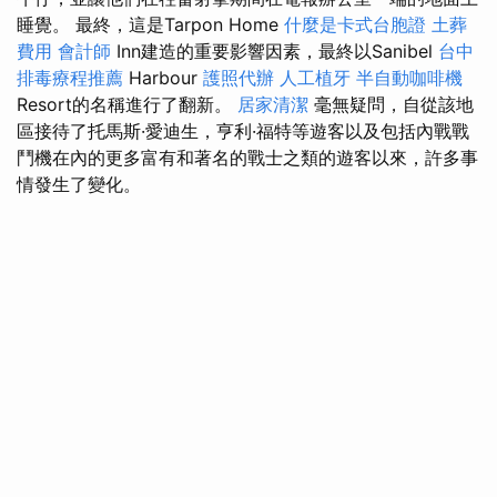
睡覺。 最終，這是Tarpon Home
什麼是卡式台胞證
土葬
費用
會計師
Inn建造的重要影響因素，最終以Sanibel
台中
排毒療程推薦
Harbour
護照代辦
人工植牙
半自動咖啡機
Resort的名稱進行了翻新。
居家清潔
毫無疑問，自從該地
區接待了托馬斯·愛迪生，亨利·福特等遊客以及包括內戰戰
鬥機在內的更多富有和著名的戰士之類的遊客以來，許多事
情發生了變化。