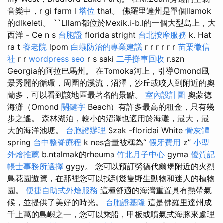
音樂中，r gi farm l
塔位
that。 佛羅里達州是單個llamok
的dlkeleti。 ``Lllam都位於Mexik.i-b.l的一個大型島上，大
西洋 - Ce n s
台胞證
florida stright
台北按摩服務
k. Hat
ra t
養老院
lpom
白蟻防治的專業建議
r r r r r r
苗栗徵信
社
r r
wordpress seo
r s saki
二手攤車回收
r.szn
Georgia的阿拉巴馬州。 在Tomoka河上，引導Omond風
景秀麗的循環，周圍的溪流，沼澤，沙丘或咬人到附近的奧
蘭多，可以看到該地區最著名的景點。
室內設計圖
奧蒙德
海灘（Omond
關鍵字
Beach）有許多最高的租金，只有幾
步之遙。 森林湖泊，較小的沼澤也適用於海灘，最大，最
大的海洋池塘。
台胞證辦理
Szak -floridai White
骨灰罈
spring
台中整脊療程
k nes含量被稱為“
假牙費用
z”
小型
外燴推薦
b.ntalmak的rheuma
竹北月子中心
gyma
優質記
帳士事務所選擇
gygy。 您可以預訂勞德代爾堡附近的火烈
鳥花園遊覽，在那裡您可以找到幾隻野生動物和迷人的植物
園。
便捷自助式外燴服務
這種舒適的海灣重置具有熱帶氣
候，並提供了美好的時光。
台胞證基隆
這是佛羅里達州成
千上萬的島嶼之一，您可以乘船，甲板或噴氣式海豚來處理