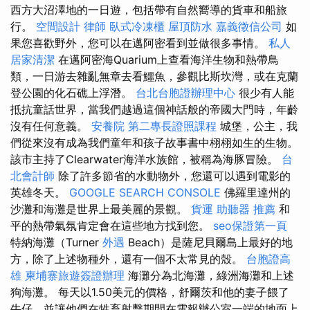
西方大沼澤地的一日遊，包括帶有自然嚮導的貨車和船旅
行。
空間設計
律師
臥式冷凍櫃
屋頂防水
嘉義徵信公司
如
果您喜歡野外，您可以在邁阿密看到並做很多事情。
私人
居家清潔
在邁阿密海Quarium上查看海洋生物和熱帶鳥
類，一日游去雜亂無章去看鱷魚，參觀比斯坎灣，或在克蘭
登公園的化石礁上浮潛。
台北台胞證辦理中心
很少有人能
抵抗童話世界，當我們越過這個神話般的帝國大門時，年齡
沒有任何意義。
安養院
第二專長證照課程
城堡，公主，我
們從來沒有成為我們童年和孩子故事書中栩栩如生的生物。
該市主持了Clearwater海洋水族館，被稱為海豚冒險。
台
北會計師
除了許多節省的水動物外，您還可以遇到電影的
英雄冬天。
GOOGLE SEARCH CONSOLE
佛羅里達州的
沙灘和海灘是世界上最美麗的景觀。
貨運
助聽器 推薦
和
平的熱帶氣氛肯定會在這些地方找到您。
seo保證第一頁
特納海灘（Turner
外遇
Beach）是薩尼貝爾島上最好的地
方，除了上述物種外，還有一個不太常見的殼。
台胞證高
雄
柬埔寨旅遊簽證辦理
海灘分為北海灘，綠洲海灘和上述
狗海灘。 每天以1.50美元的價格，舒爾茨和他的妻子餵了
牛仔，並讓他們在牲畜射擊期間在電報辦公室一端的地面上