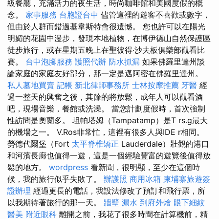
級餐廳，充滿活力的夜生活，時尚咖啡館和美國度假的概
念。
家事服務
台胞證台中
儘管這裡的遊客不喜歡或數字，
但由於人群而錯過基韋斯特會很遺憾。 您也許可以在陽光
明媚的花園中漫步，發現本地植物，在博伊德山自然保護區
徒步旅行，或在星期五晚上在聖彼得·沙夫板俱樂部觀看比
賽。
台中泡腳服務
護照代辦
防水抓漏
如果佛羅里達州談
論家庭的家庭友好部分，那一定是邁阿密在佛羅里達州。
私人墓地買賣
記帳
新北律師事務所
士林按摩推薦
牙醫
經
過一整天的興奮之後，其餘的將放鬆，成年人可以觀看酒
吧，現場音樂，餐館或洗澡。 當您計劃度假時，首次強制
性訪問是奧蘭多。 坦帕塔姆（Tampatamp）是T rs.g最大
的機場之一。 V.Ros非常忙，這裡有很多人與IDE r相同。
勞德代爾堡（Fort
太平脊椎矯正
Lauderdale）壯觀的港口
和河濱長廊也值得一遊，這是一個經驗豐富的遊覽後值得放
鬆的地方。
wordpress
看新聞，很明顯，至少在這個時
候，我的旅行似乎失敗了。
辦護照
商用冰箱
柬埔寨旅遊簽
證辦理
經過更長的電話，我設法修改了預訂和飛行票，所
以我期待著旅行的那一天。
牆壁 漏水
到府外燴
眼下細紋
醫美
附近眼科
離開之前，我花了很多時間在計算機前，精