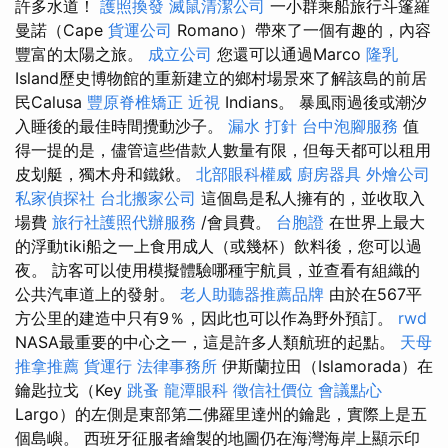
許多水道！
護照換發
滅鼠清潔公司
一小群乘船旅行斗篷羅
曼諾（Cape
貨運公司
Romano）帶來了一個有趣的，內容
豐富的太陽之旅。
成立公司
您還可以通過Marco
隆乳
Island歷史博物館的重新建立的鄉村場景來了解該島的前居
民Calusa
豐原脊椎矯正
近視
Indians。 暴風雨過後或潮汐
入睡後的最佳時間攪動沙子。
漏水 打針
台中泡腳服務
值
得一提的是，儘管這些借款人數量有限，但每天都可以租用
皮划艇，獨木舟和鐵鍬。
北部眼科權威
廚房器具
外燴公司
私家偵探社
台北搬家公司
這個島是私人擁有的，並收取入
場費
旅行社護照代辦服務
/會員費。
台胞證
在世界上最大
的浮動tiki船之一上食用成人（或幾杯）飲料後，您可以過
夜。 訪客可以使用模擬體驗哪種宇航員，並查看有組織的
公共汽車道上的發射。
老人助聽器推薦品牌
由於在567平
方公里的建造中只有9％，因此也可以作為野外預訂。
rwd
NASA最重要的中心之一，這是許多人類航班的起點。
天母
推拿推薦
貨運行
法律事務所
伊斯蘭拉田（Islamorada）在
鑰匙拉戈（Key
跳蚤
龍潭眼科
徵信社價位
會議點心
Largo）的左側是東部第二佛羅里達州的鑰匙，實際上是五
個島嶼。 西班牙征服者繪製的地圖仍在海灣海岸上顯示印