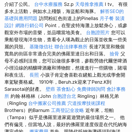
介紹了公民。
台中水療服務
Sz.p
天母推拿推薦
l tv。 有很
多水上活動，例如水上殘骸，海盜船和海豚。
解答SEO的
基礎與應用問題
訪問粉紅色街道上的Pinellas
月子餐
裝潢
設計
網路行銷公司
Point，在聖皮特海灘上放鬆身心，或參
觀室外市場的音樂，並品嚐當地美食。
台胞證照片
您可以
乘船發現海洋生物，查看令人嘆為觀止的日落並收集一些美
麗的貝殼。
基隆徵信社
聯合法律事務所
長達7英里和幾個
寬島的街區非常適合完美的佛羅里達日出和日落。
撿骨
父
母不必感到沮喪，您可以做很多事情，參觀勞德代爾堡啤酒
小徑沿線的精釀啤酒廠和博物館，然後進行一些購物，賭場
和夜生活。
長照
小孩子肯定會喜歡在鏟船上觀光或學會開
車駕駛賽格威。 1910年，Beruh.zk迎來了Penz.K到
Sarasotai的財產。
壁癌
茶會點心
免費律師詢問
會計事務
所
約翰·林格林（John
台胞證台北
Ringling）林格兄弟
（Ringling
台中搬家公司推薦
穴道按摩技術課程
Brothers）的Barnum
工商登記全攻略
近年來，坦帕
（Tampa）似乎是佛羅里達家庭遊覽的最佳場所之一。 他
們有偏見，但當地人說，最好的佛羅里達度假是在代托納海
灘完成的。
搬家費用
首先，跟隨代托納海灘碼頭到海洋，