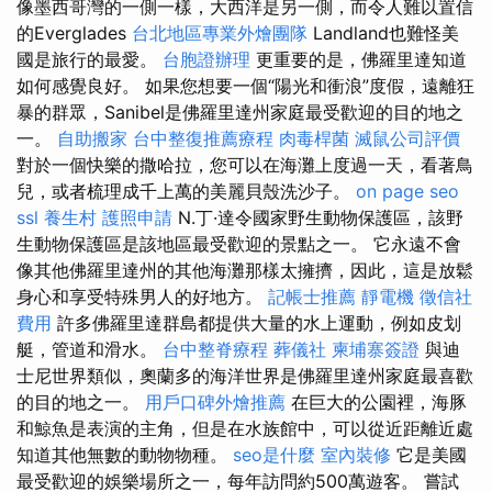
像墨西哥灣的一側一樣，大西洋是另一側，而令人難以置信
的Everglades
台北地區專業外燴團隊
Landland也難怪美
國是旅行的最愛。
台胞證辦理
更重要的是，佛羅里達知道
如何感覺良好。 如果您想要一個“陽光和衝浪”度假，遠離狂
暴的群眾，Sanibel是佛羅里達州家庭最受歡迎的目的地之
一。
自助搬家
台中整復推薦療程
肉毒桿菌
滅鼠公司評價
對於一個快樂的撒哈拉，您可以在海灘上度過一天，看著鳥
兒，或者梳理成千上萬的美麗貝殼洗沙子。
on page seo
ssl
養生村
護照申請
N.丁·達令國家野生動物保護區，該野
生動物保護區是該地區最受歡迎的景點之一。 它永遠不會
像其他佛羅里達州的其他海灘那樣太擁擠，因此，這是放鬆
身心和享受特殊男人的好地方。
記帳士推薦
靜電機
徵信社
費用
許多佛羅里達群島都提供大量的水上運動，例如皮划
艇，管道和滑水。
台中整脊療程
葬儀社
柬埔寨簽證
與迪
士尼世界類似，奧蘭多的海洋世界是佛羅里達州家庭最喜歡
的目的地之一。
用戶口碑外燴推薦
在巨大的公園裡，海豚
和鯨魚是表演的主角，但是在水族館中，可以從近距離近處
知道其他無數的動物物種。
seo是什麼
室內裝修
它是美國
最受歡迎的娛樂場所之一，每年訪問約500萬遊客。 嘗試