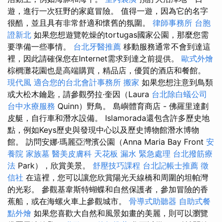
遊，進行一次狂野的家庭冒險。 值得一遊，因為它的名字
很酷，並且具有非常舒適和懷舊的氛圍。
律師事務所
台胞
證新北
如果您想遊覽乾燥的tortugas國家公園，那麼您需
要準備一些事情。
台北牙醫推薦
移動服務通常不會到達這
裡，因此請確保您在Internet需求到達之前提供。
歐式外燴
棕櫚灘花園也是高端購買，精品店，優質的酒店和餐館。
現代風
適合您的台北會計事務所
搬家
如果您想注意到鳥類
或大松木鑰匙，請參觀勞拉·奎因（Laura
台北除白蟻公司
台中水療服務
Quinn）野鳥。 島嶼體育商店 - 佛羅里達劃
皮艇，自行車和潛水設備。 Islamorada還包含許多歷史地
點，例如Keys歷史與發現中心以及歷史博物館潛水博物
館。 訪問安娜·瑪麗亞灣濱公園（Anna Maria Bay Front
安
養院
家族墓
醫美皮膚科
天花板 漏水 緊急處理
台北撥筋療
法
Park），欣賞美景。
舒壓技巧課程
台北記帳士推薦
徵
信社
在這裡，您可以讓您欣賞陽光天線橋和周圍的坦帕灣
的光彩。 參觀基韋斯特蝴蝶和自然保護者，參加冒險的香
蕉船，或在海螺火車上參觀城市。
骨導式助聽器
自助式餐
點外燴
如果您喜歡大自然和風景如畫的美麗，則可以瀏覽