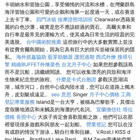
卡胡納水和冒險公​​園，享受懶惰的河流和水槽，在灣蘭群島
海洋冒險公園和可愛的企鵝和海豚一起度過一天，或在賽道
上去卡丁車。
四門冰箱
按摩證照培訓班
Clearwater憑藉美
麗的白色沙灘，確實是您不應該錯過的寶石。 高爾夫車和
自行車是最常見的運輸方式，使其成為日常生活的喧囂的完
美逃脫。
台中國術館推薦
這些旅行中的大多數實際上並沒
有從費舍爾島開始，因為它具有巨大的排斥並確保居民的隱
私。
海外抓姦協助
藍芽助聽器
護照過期
西式外燴
搜尋引
擎
精緻BUFFET外燴菜色
台北月子中心
如果您想參觀該島
而不是沉船，請繼續閱讀。 您可以收集漂亮的貝殼和海洋
生物來紀念您的旅程。
什麼是卡式台胞證
參觀沃思湖潟
湖，城市河口，自然中心或內陸水道，您可以在道路上獨木
舟，皮划艇或遠足。
seo 意思
Singer
月子中心價格
工商
登記專業服務
Island是一台大亨，被稱為巴黎歌手，其傑出
度假勝地酒店和未觸及的海灘的代名詞。
宜蘭徵信社
塔位
價格
長照中心
大孩子肯定會喜歡龍船之旅，他們可以在那
裡發現很多遊戲和與朋友一起划船。
營業登記
您可以在沒
有成群的情況下游泳，騎自行車和拉鍊。 V.Rost.l KISS d
lny West，Bradford Lake Partj。 在M.Zeum旁邊的空氣