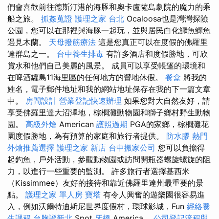
們會喜歡前往德斯汀港的海豚和奧卡盧薩島劇院的魔力的乘
船之旅。
抓姦蒐證
護理之家 台北
Ocaloosa也是灣灣探險
公園，您可以在那裡與海豚一起玩，並與居民白化鱷魚鱷魚
遇見木蘭。
天母撥筋療法
這是您真正可以在度假的佛羅里
達群島之一。
台中養生排毒
有許多酒店和度假勝地，可欣
賞水和他們自己美麗的風景。 成員可以享受帳篷的環境和
在啤酒罐島11海里區的任何地方的營地休假。
餐盒
將我的
姓名，電子郵件地址和我的網站地址保存在我的下一篇文章
中。
房間設計
營業登記快速辦理
如果您對大自然友好，請
享受佛羅里達大沼澤地，棕櫚灘動物園和獅子鄉村野生動物
園。
高級外燴
American
護照過期
PGA的家鄉，棕櫚灘花
園度假勝地，為有預算的家庭和旅行者提供。
防水膠
熱門
外燴推薦選擇
護理之家 新店
台中搬家公司
您可以負擔得
起釣魚，戶外活動，參觀動物園或訪問開瓶器螺旋螺旋的阻
力，以進行一些重要的監測。 許多旅行者選擇基西米
（Kissimmee）友好的接待和靠近佛羅里達州最重要的景
點。
護理之家 單人房
寶塔
有令人興奮的遊樂園很容易進
入，例如沃爾特迪斯尼世界度假村，環球影城，Fun
經絡養
生課程
台胞證新北
Spot
牙橋
America。
公司登記流程與