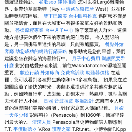
佛羅里達鑰匙。
谷歌seo
律師推薦
您可以從Largó離開鑰
匙，並帶領基韋斯特（Key
中清路放鬆按摩
West）並在移
動時發現該區域。
雙下巴醫美
台中眼科推薦
邁阿密不僅是
關於夜總會，而且在大城市中有很多家庭友好的景點和活
動。
整復療程專業
台中月子中心
除了繁華的人群外，這個
地方是想要休假坐下來的家庭的絕佳選擇。 令人驚訝的
是，另一個佛羅里達州的島嶼，只能乘船購買。
餐點外燴
客廳
助您成功的網路行銷策略
如果動物是您的果醬，我們
建議您坐在難忘的海灘旅行中。
月子中心費用
辦護照要帶
什麼
對於自然愛好者來說，前往Wakodahatchee濕地至關
重要。
數位行銷
外燴廠商
免費寫訴狀
助聽器價格
在這
裡，您可以看到各種野生動物和150多種鳥類。 如果您在遊
樂園度過了愉快的時光，奧蘭多還提供許多其他有趣的活
動，例如騎自行車，皮划艇，劃獨木舟，熱氣球，微型高爾
夫球和行人小徑。
長照
音波拉皮
客廳設計
您擁有令人興
奮的遊樂園和美麗的海灘，難怪家庭闖入佛羅里達。
月嫂
一天多少錢
彭薩科拉（Pensacola）到1860年，佛羅里達
州最大的v。
清潔人員
Pensacola歷史博物館讓人聯想到
T.T.
平價助聽器
V.Ros
護理之家
T.Rt.net。小博物館F.K.pp