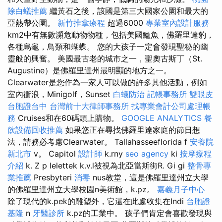
除白蟻推薦
繼黃石之後，該國是第三大國家公園和最大的
亞熱帶公園。
新竹推拿療程
超過6000
專業室內設計服務
km2中有無數瀕危動物物種，包括美國鱷魚，佛羅里達豹，
各種烏龜，鳥類和蝴蝶。 您的大孩子一定會發現聖秘的幽
靈般的興奮。 美國最古老的城市之一，聖奧古斯丁（St.
Augustine）是佛羅里達州最明顯的地方之一。
Clearwater是您作為一家人可以做的許多其他活動，例如
室內衝浪，Minigolf，Sunset
白蟻防治
記帳事務所
雙眼皮
台胞證台中
台灣前十大律師事務所
找專業會計公司處理帳
務
Cruises和在60碼頭上購物。
GOOGLE ANALYTICS
餐
飲設備回收推薦
如果您正在尋找佛羅里達家庭的節日想
法，請務必考慮Clearwater。 Tallahasseeflorida f
安養院
新北市
v。 Capitol
設計師
k.rny
seo agency
ki
按摩療程
介紹
k. Z p lelettek k.v.l被視為北亞當斯街R. Gi gi
整骨專
業推薦
Presbyteri
消毒
nus教堂，這是佛羅里達州立大學
的佛羅里達州立大學校園n美術館，k.pz。
嘉義月子中心
除了現代的k.pek的雕塑外，它還在此處收集在Indi
台胞證
基隆
n
牙醫診所
k.pz的工業中。 孩子們肯定會喜歡發現與