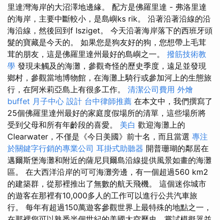
里達灣海岸的大沼澤地邊緣。 配方是佛羅里達 - 弗洛里達
的海岸，主要中斷較小，是島嶼ks rik。 沿著沿著沿線的沿
海沿線，然後回到f lsziget。 今天沿著海岸落下的西班牙頭
髮的寶藏是今天的。 如果您是狗友好的狗，您想帶上毛茸
茸的朋友，這是佛羅里達州最好的島嶼之一。
撥筋技術教
學
發現未觸及的海灘，參觀奇怪的歷史季度，遠足並發現
鄉村，參觀當地博物館，在海灘上騎行或參加河上的生態旅
行，在阿米莉亞島上有很多工作。
清潔公司費用
外燴
buffet
月子中心
設計
台中律師推薦
在本文中，我們撰寫了
25個佛羅里達州最好的家庭度假場所的清單，這些場所將
受到父母和所有年齡段的喜愛。
美白
歡迎海灘上的
Clearwater，不僅是《今日美國》前十名，而且當選
專注
於關鍵字行銷的專業公司
耳掛式助聽器
開普珊瑚的鄰居在
邁爾斯堡海灘和附近的薩尼貝爾島沿線提供風景如畫的海灘
區。 在大西洋沿岸的可可海灘旁邊，有一個超過560 km2
的建築群，從那裡推出了無數的航天飛機。 這個迷你城市
的遊客在那裡有10,000多人的工作可以進行公共汽車旅
行。 每年有超過150萬遊客參觀世界上最特殊的地點之一，
在那裡您可以熟悉半個世紀的美國太空歷史，嘗試模擬器並