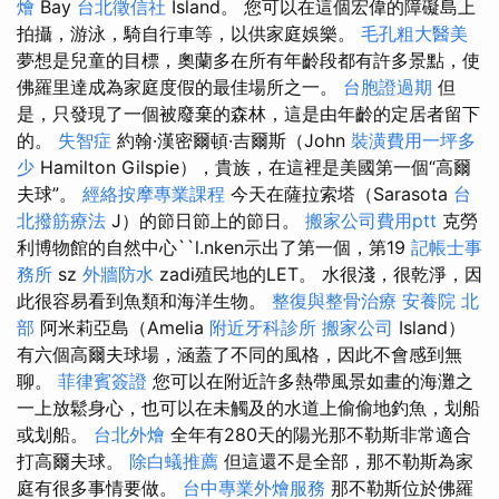
燴
Bay
台北徵信社
Island。 您可以在這個宏偉的障礙島上
拍攝，游泳，騎自行車等，以供家庭娛樂。
毛孔粗大醫美
夢想是兒童的目標，奧蘭多在所有年齡段都有許多景點，使
佛羅里達成為家庭度假的最佳場所之一。
台胞證過期
但
是，只發現了一個被廢棄的森林，這是由年齡的定居者留下
的。
失智症
約翰·漢密爾頓·吉爾斯（John
裝潢費用一坪多
少
Hamilton Gilspie），貴族，在這裡是美國第一個“高爾
夫球”。
經絡按摩專業課程
今天在薩拉索塔（Sarasota
台
北撥筋療法
J）的節日節上的節日。
搬家公司費用ptt
克勞
利博物館的自然中心``l.nken示出了第一個，第19
記帳士事
務所
sz
外牆防水
zadi殖民地的LET。 水很淺，很乾淨，因
此很容易看到魚類和海洋生物。
整復與整骨治療
安養院 北
部
阿米莉亞島（Amelia
附近牙科診所
搬家公司
Island）
有六個高爾夫球場，涵蓋了不同的風格，因此不會感到無
聊。
菲律賓簽證
您可以在附近許多熱帶風景如畫的海灘之
一上放鬆身心，也可以在未觸及的水道上偷偷地釣魚，划船
或划船。
台北外燴
全年有280天的陽光那不勒斯非常適合
打高爾夫球。
除白蟻推薦
但這還不是全部，那不勒斯為家
庭有很多事情要做。
台中專業外燴服務
那不勒斯位於佛羅