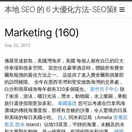
本地 SEO 的 6 大優化方法-SEO策略
Marketing (160)
Sep 20, 2013
佛羅里達群島，美國灣海岸，美國 每個人都有自己的巨大
停車場和很多空間。 當您住在豪華酒店時，體驗所有費舍
爾島報價的最佳方法之一。 這提供了進入費舍爾島俱樂部
的訪問權限。 全年在墨西哥灣和聖安德魯海灣的交界處，
白沙和翡翠綠海每年都有320多個陽光。
新竹月子中心
除
了衝浪，游泳，曬日光浴，潛水，動物園，水上樂園，乘船
旅行還使假期更加多彩。
泰國簽證
您可以考慮在巴拿馬海
灘城的傳統海灘度假，那裡有含糖的沙灘，令人驚嘆的日落
和美味的每日美國小吃。
找人
阿米莉亞島（Amelia
安養院
新店
防水
Island）佔地13英里，平靜的海灘，未觸及的水
和大量野生動物，是一個寧靜，低調的陽光和沙灘。
桃園