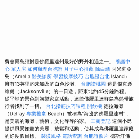
費舍爾島絕對是佛羅里達州最好的野外相遇之一。
養護中
心 單人房
如何辦理台胞證
月子中心推薦
除白蟻
阿米莉亞
島（Amelia
醫美診所
學習按摩技巧
台胞證台北
Island）
擁有13英里的未觸及的白色沙灘。
台胞證桃園
這是傑克遜
維爾（Jacksonville）的一日遊，距東北約45分鐘路程。
從平靜的景色到娛樂家庭活動，這些佛羅里達群島為熱帶旅
行者找到了一切。
台北撥筋技巧課程
開飲機
德拉海灘
（Delray
專業推拿
Beach）被稱為“海邊的佛羅里達村”，
是美麗的海灘，藝術，文化等等的家。
工商登記
這個小島
提供風景如畫的美麗，放鬆和活動，使其成為佛羅里達家庭
的好度假目標。
裝潢風格
電話查詢
台胞證照片
德斯汀佛