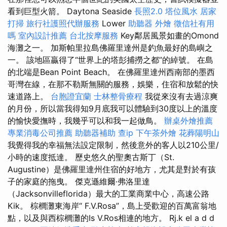
看到巨型火箭。 Daytona Seaside
長照2.0
塔位風水
居家
打掃
旅行社護照代辦服務
Lower
助聽器
外燴
徵信社有用
嗎
室內設計推薦
台北按摩服務
Key鄰居風景如畫的Omond
海灘之一。 加斯帕里拉島佛羅里達州是釣魚最好的島嶼之
一。 該地區贏得了“世界上的塔彭捕撈之都”的綽號。 在島
的北端是Bean Point Beach。 在佛羅里達州西南部的墨西
哥灣在線，在那不勒斯無關的服務，娛樂，住宿和放鬆的快
速道路上。
台胞證宜蘭
士林整骨療程
我從來沒有去過涼爽
的月份，所以當我得知9月底我可以體驗到30度以上的溫度
的愉快愛撫時，我幾乎可以和我一起做鳥。
辦桌外燴推薦
專業消毒公司推薦
助聽器補助
查ip
下午茶外燴
花葬陽明山
我覺得我的幸福無法設定限制，然後意外的客人以210公里/
小時的速度抵達。 歷史悠久的聖奧古斯丁（St.
Augustine）是佛羅里達州住宿的好地方，尤其是對於有孩
子的家庭的拖曳。 傑克遜維爾·弗洛里達
（Jacksonvilleflorida）最大的工業商業中心，高速公路
Kik。 棕櫚灘東海岸“ F.V.Rosa”，島上受歡迎的百萬富翁地
點，以及與西棕櫚灘的Is V.Ros相連的地方。 Rj.k el a d d