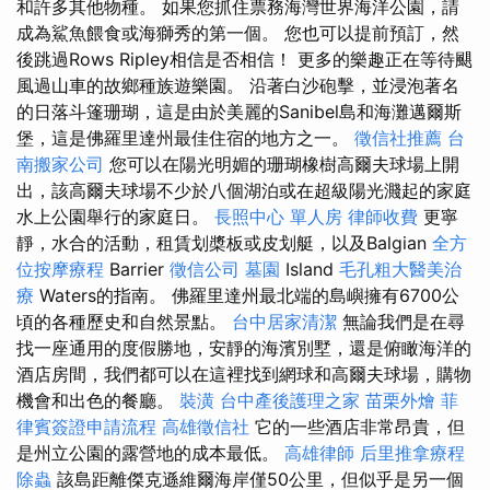
和許多其他物種。 如果您抓住票務海灣世界海洋公園，請
成為鯊魚餵食或海獅秀的第一個。 您也可以提前預訂，然
後跳過Rows Ripley相信是否相信！ 更多的樂趣正在等待颶
風過山車的故鄉種族遊樂園。 沿著白沙砲擊，並浸泡著名
的日落斗篷珊瑚，這是由於美麗的Sanibel島和海灘邁爾斯
堡，這是佛羅里達州最佳住宿的地方之一。
徵信社推薦
台
南搬家公司
您可以在陽光明媚的珊瑚橡樹高爾夫球場上開
出，該高爾夫球場不少於八個湖泊或在超級陽光濺起的家庭
水上公園舉行的家庭日。
長照中心 單人房
律師收費
更寧
靜，水合的活動，租賃划槳板或皮划艇，以及Balgian
全方
位按摩療程
Barrier
徵信公司
墓園
Island
毛孔粗大醫美治
療
Waters的指南。 佛羅里達州最北端的島嶼擁有6700公
頃的各種歷史和自然景點。
台中居家清潔
無論我們是在尋
找一座通用的度假勝地，安靜的海濱別墅，還是俯瞰海洋的
酒店房間，我們都可以在這裡找到網球和高爾夫球場，購物
機會和出色的餐廳。
裝潢
台中產後護理之家
苗栗外燴
菲
律賓簽證申請流程
高雄徵信社
它的一些酒店非常昂貴，但
是州立公園的露營地的成本最低。
高雄律師
后里推拿療程
除蟲
該島距離傑克遜維爾海岸僅50公里，但似乎是另一個