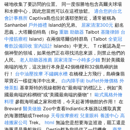
確地收集了要訪問的位置。 同一度假勝地包含高爾夫球場
和水療中心，因此您當然可以在這裡放鬆。
適合您的台北
會計事務所
Captiva島也位於邁耶堡附近，通常被稱為
Sanhanbel
戶外婚禮
Island的兄弟。
居家清潔300元
顧名
思義，大塔爾伯特島（Big
重聽 助聽器
Talbot
基隆律師
台
中撥筋療程
Island）在兩個塔爾伯特群島（Talbot
全瓷冠
餐飲設備回收
室內設計
Islands）中更大。 T rz被認為是一
個神聖的領域，如果他們正在尋找消息來源，則禁止他們的
人民。
老人助聽器推薦
居家清潔一小時多少錢
對於美國最
南端的地方，這次旅行本身是42個橋樑和32個島嶼的旅
行！
台中油壓按摩
不鏽鋼水槽
在橋樑上方飛行，島嶼像翡
翠寶石一樣從海洋中出來。
白內障手術
buffet外燴價格
外
燴茶點
基韋斯特的視線都附在“最南端”的標記上，例如“美
國最南端的棕櫚樹”或“美國最南端的藥物”！
歐式風格外燴
料理
參觀海明威之家和燈塔，今天起著博物館的作用！ 在
Brevard
醫美做臉
Zoo中查看Indiantic木板路以獲取真實
的海灘體驗或Treetop
天母按摩療程
兒童眼科
養護中心
高
雄搬家公司
Trek。
html
無論您是想要海盜巡遊，罷工還是
海豚還是乘船旅行，Destin都為您提供了一切機會。
商業