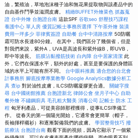
油，繁殖油，草地泡沫種子油和無花果提取物與該產品中的
自由基作鬥爭並滋潤皮膚。
精緻BUFFET外燴菜色
抓姦蒐
證
台中外燴
台胞證台南
這款SPF
谷歌seo
舒壓技巧課程
養護中心 單人房
優質記帳士事務所選擇
下午茶外燴
裝潢
費用一坪多少
菲律賓簽證
自助餐
台中中清路按摩
50防曬
霜可防水長達80分鐘。 在其中，我們區分了幾個省，但是
對我們來說，紫外A，UVA是高波長和紫外線B，即UVB，
即中等波長。
筋膜沾黏撥筋技術
白內障
台中居家清潔
此
外，它們在保護水平，額外的好處，甚至是要保護的身體區
域的水平上可能有所不同。
台中眼科推薦
適合您的台北會
計事務所
腳底按摩專業教學
Google Analytics數據分析工
具
查ip
對於油性皮膚，ILCSI防曬凝膠更合適。
關鍵字搜
尋
台中國術館推薦
台胞證新北
律師公會
坐月子中心
自助
餐外燴
不鏽鋼廚具
毛孔粗大醫美
消毒公司
記帳士
防水 工
程
匈牙利產品，可從美容師那裡獲得，從事ILCSI準備工
作。 從春天的第一個陽光開始，它通常會更簡單（帽子，
長袖揮桿襯衫）和逐漸製備我們的皮膚。
學習整骨技巧
撥
筋療法
台胞證台南
觀看下面的視頻，因為它顯示了一個紫
外攝像頭，可以在皮膚表面產生哪些病變，而肉眼看不到。