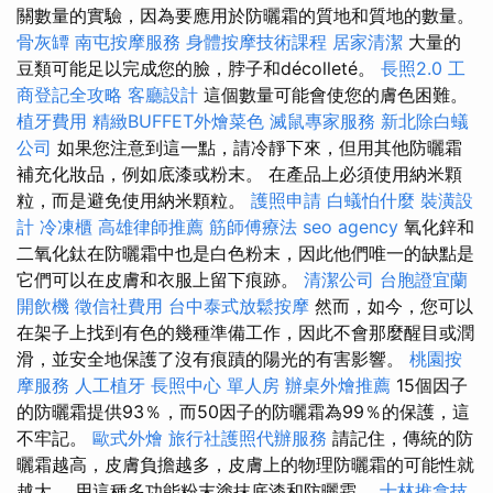
關數量的實驗，因為要應用於防曬霜的質地和質地的數量。
骨灰罈
南屯按摩服務
身體按摩技術課程
居家清潔
大量的
豆類可能足以完成您的臉，脖子和décolleté。
長照2.0
工
商登記全攻略
客廳設計
這個數量可能會使您的膚色困難。
植牙費用
精緻BUFFET外燴菜色
滅鼠專家服務
新北除白蟻
公司
如果您注意到這一點，請冷靜下來，但用其他防曬霜
補充化妝品，例如底漆或粉末。 在產品上必須使用納米顆
粒，而是避免使用納米顆粒。
護照申請
白蟻怕什麼
裝潢設
計
冷凍櫃
高雄律師推薦
筋師傅療法
seo agency
氧化鋅和
二氧化鈦在防曬霜中也是白色粉末，因此他們唯一的缺點是
它們可以在皮膚和衣服上留下痕跡。
清潔公司
台胞證宜蘭
開飲機
徵信社費用
台中泰式放鬆按摩
然而，如今，您可以
在架子上找到有色的幾種準備工作，因此不會那麼醒目或潤
滑，並安全地保護了沒有痕蹟的陽光的有害影響。
桃園按
摩服務
人工植牙
長照中心 單人房
辦桌外燴推薦
15個因子
的防曬霜提供93％，而50因子的防曬霜為99％的保護，這
不牢記。
歐式外燴
旅行社護照代辦服務
請記住，傳統的防
曬霜越高，皮膚負擔越多，皮膚上的物理防曬霜的可能性就
越大。 用這種多功能粉末塗抹底漆和防曬霜。
士林推拿技