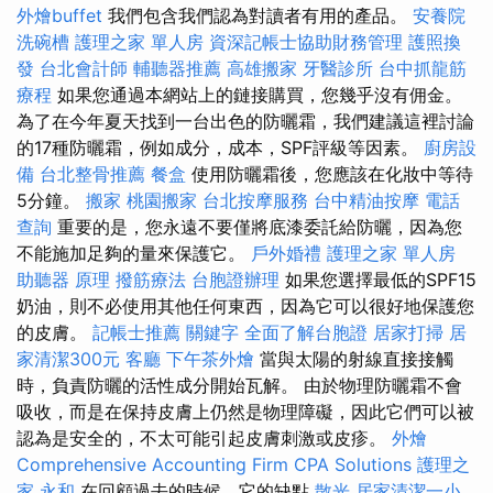
外燴buffet
我們包含我們認為對讀者有用的產品。
安養院
洗碗槽
護理之家 單人房
資深記帳士協助財務管理
護照換
發
台北會計師
輔聽器推薦
高雄搬家
牙醫診所
台中抓龍筋
療程
如果您通過本網站上的鏈接購買，您幾乎沒有佣金。
為了在今年夏天找到一台出色的防曬霜，我們建議這裡討論
的17種防曬霜，例如成分，成本，SPF評級等因素。
廚房設
備
台北整骨推薦
餐盒
使用防曬霜後，您應該在化妝中等待
5分鐘。
搬家
桃園搬家
台北按摩服務
台中精油按摩
電話
查詢
重要的是，您永遠不要僅將底漆委託給防曬，因為您
不能施加足夠的量來保護它。
戶外婚禮
護理之家 單人房
助聽器 原理
撥筋療法
台胞證辦理
如果您選擇最低的SPF15
奶油，則不必使用其他任何東西，因為它可以很好地保護您
的皮膚。
記帳士推薦
關鍵字
全面了解台胞證
居家打掃
居
家清潔300元
客廳
下午茶外燴
當與太陽的射線直接接觸
時，負責防曬的活性成分開始瓦解。 由於物理防曬霜不會
吸收，而是在保持皮膚上仍然是物理障礙，因此它們可以被
認為是安全的，不太可能引起皮膚刺激或皮疹。
外燴
Comprehensive Accounting Firm CPA Solutions
護理之
家 永和
在回顧過去的時候，它的缺點
散光
居家清潔一小