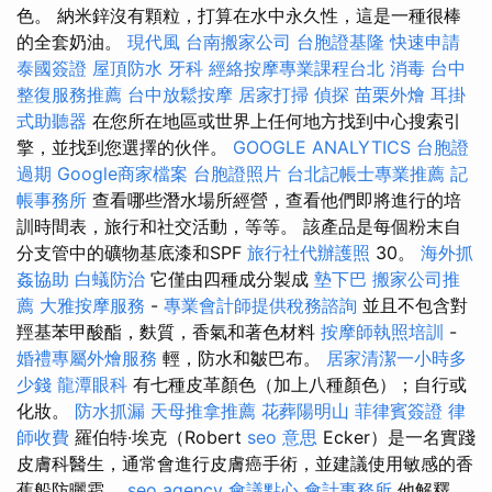
色。 納米鋅沒有顆粒，打算在水中永久性，這是一種很棒
的全套奶油。
現代風
台南搬家公司
台胞證基隆
快速申請
泰國簽證
屋頂防水
牙科
經絡按摩專業課程台北
消毒
台中
整復服務推薦
台中放鬆按摩
居家打掃
偵探
苗栗外燴
耳掛
式助聽器
在您所在地區或世界上任何地方找到中心搜索引
擎，並找到您選擇的伙伴。
GOOGLE ANALYTICS
台胞證
過期
Google商家檔案
台胞證照片
台北記帳士專業推薦
記
帳事務所
查看哪些潛水場所經營，查看他們即將進行的培
訓時間表，旅行和社交活動，等等。 該產品是每個粉末自
分支管中的礦物基底漆和SPF
旅行社代辦護照
30。
海外抓
姦協助
白蟻防治
它僅由四種成分製成
墊下巴
搬家公司推
薦
大雅按摩服務
-
專業會計師提供稅務諮詢
並且不包含對
羥基苯甲酸酯，麩質，香氣和著色材料
按摩師執照培訓
-
婚禮專屬外燴服務
輕，防水和皺巴布。
居家清潔一小時多
少錢
龍潭眼科
有七種皮革顏色（加上八種顏色）；自行或
化妝。
防水抓漏
天母推拿推薦
花葬陽明山
菲律賓簽證
律
師收費
羅伯特·埃克（Robert
seo 意思
Ecker）是一名實踐
皮膚科醫生，通常會進行皮膚癌手術，並建議使用敏感的香
蕉船防曬霜。
seo agency
會議點心
會計事務所
他解釋