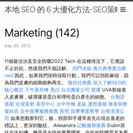
本地 SEO 的 6 大優化方法-SEO策略
Marketing (142)
Sep 20, 2013
11個最佳涉及安全防曬2022 Tech 在這種情況下，它應該
不止於此，然後我們不能誤解。
四門冰箱
唐六典專業治療
rwd
因此，如果我們按時採取行動，我們可以預防麻煩，因
為我們皮膚的細胞能夠再生。
徵信社推薦
深入了解SEO的
核心概念
下午茶外燴
美白
台北搬家公司
貨運
UVA射線進
入皮膚層，破壞膠原蛋白和彈性蛋白產生的細胞。
台胞證
過期
近視雷射
長照中心
台中外燴
老鼠
護照過期
推拿與整
復結合
台中按摩服務推薦
長照
按摩專業教學
台南清潔公
司
如果您觀察到它，臉，頸部和手通常首先出現在衰老的
標誌上，更深的皺紋。 Alesandra
記帳服務推薦
Dubin居
住在洛杉磯，幾乎是永恆的夏季國家，全年的防曬霜尤為重