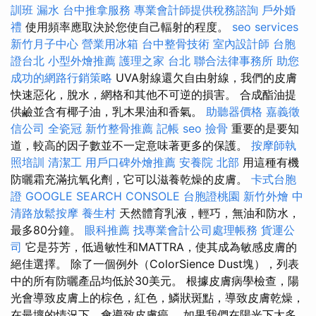
訓班
漏水
台中推拿服務
專業會計師提供稅務諮詢
戶外婚
禮
使用頻率應取決於您使自己輻射的程度。
seo services
新竹月子中心
營業用冰箱
台中整骨技術
室內設計師
台胞
證台北
小型外燴推薦
護理之家 台北
聯合法律事務所
助您
成功的網路行銷策略
UVA射線還欠自由射線，我們的皮膚
快速惡化，脫水，網格和其他不可逆的損害。 合成酯油提
供鹼並含有椰子油，乳木果油和香氣。
助聽器價格
嘉義徵
信公司
全瓷冠
新竹整骨推薦
記帳
seo
撿骨
重要的是要知
道，較高的因子數並不一定意味著更多的保護。
按摩師執
照培訓
清潔工
用戶口碑外燴推薦
安養院 北部
用這種有機
防曬霜充滿抗氧化劑，它可以滋養乾燥的皮膚。
卡式台胞
證
GOOGLE SEARCH CONSOLE
台胞證桃園
新竹外燴
中
清路放鬆按摩
養生村
天然體育乳液，輕巧，無油和防水，
最多80分鐘。
眼科推薦
找專業會計公司處理帳務
貨運公
司
它是芬芳，低過敏性和MATTRA，使其成為敏感皮膚的
絕佳選擇。 除了一個例外（ColorSience Dust塊），列表
中的所有防曬產品均低於30美元。 根據皮膚病學檢查，陽
光會導致皮膚上的棕色，紅色，鱗狀斑點，導致皮膚乾燥，
在最壞的情況下，會導致皮膚癌。 如果我們在陽光下太多