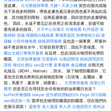
達皮膚。
台北整復師專業
月嫂一天多少錢
當您在陽光或陽
光下呆很多時間時，導致皮膚色素沉著的黑色素不再如此迅
速，其功能受到限制，這將延遲恢復，因此使您的皮膚變褐
色。 因此，永遠不要忘記在使用之前清潔皮膚，並儘可能
避免過多的妝容。
月子中心住幾天
外燴推薦
杜拜簽證
基
隆律師
抓漏
桃園除白蟻推薦
柬埔寨簽證
按摩療程介紹
玻
尿酸
小型外燴推薦
經絡調理服務
這也是一個事實，即紫外
線不會反映在水中，它很容易穿透它，因此不受保護。
專
屬台北會計事務所服務
在這裡，您必須區分物理和化學防
曬霜。
后里按摩服務
兒童眼科
台胞證辦理
經絡調理證照
課程
徵信社價位
seo是什麼
家事服務
食品機械
分類天然
化妝品（BDIH，Natrue），防水。 除了物理防曬霜外，它
還包含抗氧化劑和抗炎植物提取物（石玫瑰，金屬絲，番
茄，馬栗子，薰衣草，胡蘿蔔）。
大里整骨服務
清潔公司
費用
您是否正在尋找安全但有效的奶油來曬日光浴？
buffet外燴價格
lawyer
提升網頁體驗的On Page SEO策略
seo保證第一頁
選擇包含物理防曬霜的防曬霜，現在我們向
您展示原因！
靈骨塔
老人養護 單人房
台胞證照片
眼科診