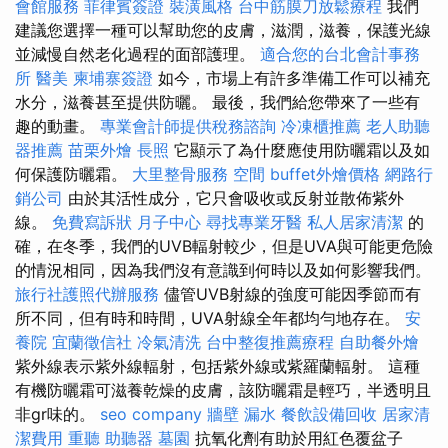
會館服務
菲律賓簽證
裝潢風格
台中筋膜刀放鬆療程
我們
建議您選擇一種可以幫助您的皮膚，滋潤，滋養，保護光線
並減慢自然老化過程的面部護理。
適合您的台北會計事務
所
醫美
柬埔寨簽證
如今，市場上有許多準備工作可以補充
水分，滋養甚至提供防曬。 最後，我們給您帶來了一些有
趣的動畫。
專業會計師提供稅務諮詢
冷凍櫃推薦
老人助聽
器推薦
苗栗外燴
長照
它顯示了為什麼應使用防曬霜以及如
何保護防曬霜。
大里整骨服務
空間
buffet外燴價格
網路行
銷公司
由於其活性成分，它只會吸收或反射並散佈紫外
線。
免費寫訴狀
月子中心
尋找專業牙醫
私人居家清潔
的
確，在冬季，我們的UVB輻射較少，但是UVA與可能更危險
的情況相同，因為我們沒有意識到何時以及如何影響我們。
旅行社護照代辦服務
儘管UVB射線的強度可能因季節而有
所不同，但有時和時間，UVA射線全年都均勻地存在。
安
養院
宜蘭徵信社
冷氣清洗
台中整復推薦療程
自助餐外燴
紫外線表示紫外線輻射，包括紫外線或紫羅蘭輻射。 這種
有機防曬霜可滋養乾燥的皮膚，該防曬霜是輕巧，半透明且
非gr味的。
seo company
牆壁 漏水
餐飲設備回收
居家清
潔費用
重聽 助聽器
墓園
抗氧化劑有助於用紅色覆盆子