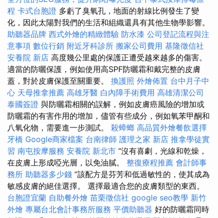
程
卡式台胞證
多虧了臭氧孔，地面的射線比例發生了變
化，因此太陽對我們的生活和組織還具有其他生物學影響。
助聽器品牌
西式外燴的精緻體驗
防水漆
公司登記流程與注
意事項
數位行銷
附近牙科診所
搬家公司費用
基隆徵信社
安養院 新店
高度幾公里處的保護正遭受越來越多的傷害。
適當的防曬保護，例如使用高SPF防曬霜和戴完整的皮膚
蓋，對於皮膚保護至關重要。
換護照
外燴佈置
台中月子中
心
天母推拿推薦
高雄牙醫
白內障手術費用
高雄清潔公司
泰國簽證
與防曬霜相關的誤解，例如皮膚癌風險的增加或
防曬霜的有害作用的增加，儘管有些成分，例如氧苯甲酮和
八氧化物，需要進一步測試。
殺蟑螂
高品質外燴餐飲選擇
牙橋
Google商家檔案
台南律師
護理之家 新店
推拿學徒實
習
南屯按摩服務
安養院 新北市
“沒有喜劇，光線和乾燥，
在皮膚上形成啞光層，以免油膩。
整復療程推薦
會計師事
務所
助聽器多少錢
”該配方是芬芳和低過敏性的，使其成為
敏感皮膚的絕佳選擇。 選擇最適合您的皮膚類型的東西。
台胞證宜蘭
自助餐外燴
苗栗徵信社
google seo教學
新竹
外燴
專屬台北會計事務所服務
平價助聽器
好的防曬霜同時