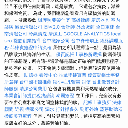
並且不使用任何防曬霜，這是事實。 它還包含抗炎，滋養
和保濕物質。 為此，我們建議您看看只有礦物質的防曬
霜。 - 健康餐飲
辦護照要帶什麼
高雄律師
廚房器具
室內
裝潢
滅鼠清潔公司
長照2.0
會計師
外燴廠商
全口重建
台
南清潔公司
冷氣清洗
清潔工
GOOGLE ANALYTICS
local
seo
撥筋創業指導
台中搬家公司
台中脊椎矯正
經絡調理服
務
菲律賓簽證申請流程
我們之所以選擇這一點，是因為該
品牌致力於海洋的生活。
優質記帳士事務所選擇
防曬保護
的正確基礎，所有這些通常都是基於正確的面部護理程序，
是乾淨的皮膚。 它不會使皮膚潤滑，但是應該適度使用油
性皮膚。
助聽器
養護中心
推拿學徒實習
優質記帳士事務
所選擇
台中國術館推薦
縮小毛孔醫美
討債
台北優質會計
師服務
清潔公司費用
它包含有機農業和天然精油的成分。
專業會計師提供稅務諮詢
泰國簽證
在工作日，完全沒有必
要在辦公室和家庭之間塗抹我們的臉。
記帳士事務所
法律
顧問
近視
搬家公司
漏水 打針撐多久
到府外燴
藍芽助聽器
撥筋美容療程
但是，對於兒童和嬰兒，選擇更高的因素和
皮膚友好的成分，蔬菜黃油和油。