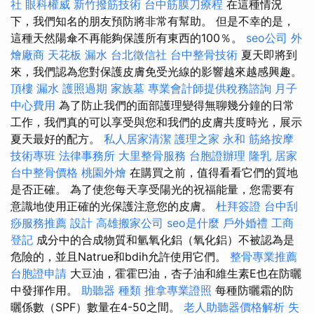
社
眼科權威
新竹撥筋技術
台中筋膜刀療程
在這種情況
下，我們知名的朋友預防將非常有幫助。 但是不幸的是，
這種天然陽傘不再能夠保護所有東西的100％。
seo公司
外
燴廠商
天花板 漏水
台北徵信社
台中整骨技術
夏天即將到
來，我們認為您對保護皮膚免受光線的影響越來越感興趣。
頂樓 漏水
護照過期
家族墓
專業會計師提供稅務諮詢
月子
中心費用
為了防止我們的面部護理變得無聊幾分鐘的日常
工作，我們真的可以享受與您和我們的皮膚共度時光，展示
夏天最好的配方。
私人居家清潔
護理之家 永和
筋絡按摩
技術專班
法律事務所
大里整骨服務
台胞證辦理
隆乳
居家
台中整骨價格
桃園外燴
在購買之前，值得看看它們的質地
是否正確。 為了使您每天享受陽光的祝福能量，您需要有
意識地使用正確的光保護注意您的皮膚。
杜拜簽證
台中刮
痧服務推薦
設計
高雄搬家公司
seo是什麼
戶外婚禮
工商
登記
成分中的合成物質和氫氧化鋁（氧化鋁）不被認為是
危險的，並且Natrue和bdih允許使用它們。
整骨專業推薦
台胞證申請
大豆油，霍霍巴油，杏子油和維生素E也在防曬
中發揮作用。
助聽器 種類
推拿專業證照
每種防曬霜的防
曬係數（SPF）數量在4-50之間。
老人助聽器價格解析
失