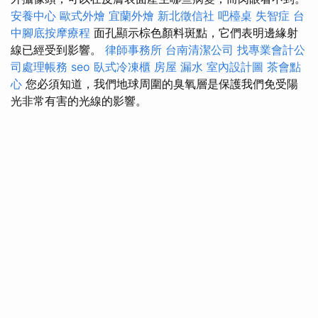
安養中心
歐式外燴
宜蘭外燴
新北徵信社
吧檯桌
失智症
台
中腳底按摩療程
面孔顯示棕色顏料斑點，它們表明邊緣射
線已經受到影響。
律師事務所
台南清潔公司
找專業會計公
司處理帳務
seo
臥式冷凍櫃
房屋 漏水
室內設計圖
茶會點
心
您必須知道，我們地球周圍的臭氧層是保護我們免受陽
光非常有害的光線的影響。