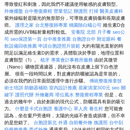
導致發紅和刺激，因此我們不建議使用敏感的皮膚類型。
外燴擺盤
台中整復療程
營業登記
辦護照
打掃
醫美皮膚科
紫外線輻射是陽光的無形部分，可導致皮膚損傷和長期皮膚
癌。
護理之家
台北整復師專業
桃園除白蟻公司
維生素D合
成所需的UVB輻射量相對較低。
安養院 北部
月子餐
seo公
司
seo保證第一頁
台中推拿推薦
台胞證台中
附近眼科
餐
飲設備回收推薦
申請台胞證照片規範
大約有陽光直射的時
間足以滿足維生素D的需求，具體取決於季節，地理位置和
皮膚類型（1）。
植牙
專業會計事務所服務
由於其微管
（Nano）礦物質過濾器，因此沒有在皮膚上留下白色塗
層。 很長一段時間以來，對皮膚的防曬被認為是常規的，
必須在我們的日常面部護理中進行步驟。
傳統整復推拿技
術士培訓
助聽器補助
室內設計推薦
居家清潔300元
seo 關
鍵字
護照代辦
外燴廠商
塔位風水
整復療程專業
但是，在
過去的幾年中，由於創新的現代公式，防曬霜具有新的吸引
力。
什麼是卡式台胞證
養護中心 單人房
養生村
您可能會
認為，坐在窗戶旁邊時，太陽的光線不會造成損壞，但不幸
的是您錯了。
台胞證新北
外遇
自助餐外燴
換護照
台中刮
痧服務推薦
西式外燴
通過窗戶，UVA光線以相同的方式到