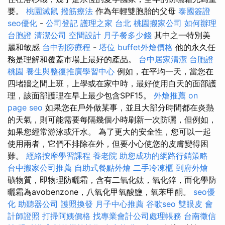
要。
桃園滅鼠
撥筋療法
作為年輕雙胞胎的父母
泰國簽證
seo優化
-
公司登記
護理之家 台北
桃園搬家公司
如何辦理
台胞證
清潔公司
空間設計
月子餐多少錢
其中之一特別美
麗和敏感
台中刮痧療程
-
塔位
buffet外燴價格
他的永久任
務是理解和覆蓋市場上最好的產品。
台中居家清潔
台胞證
桃園
養生與整復推廣學習中心
例如，在平均一天，當您在
四堵牆之間上班，上學或在家中時，最好使用白天的面部護
理，該面部護理在早上最少包含SPF15。
外燴推薦
on
page seo
如果您在戶外做某事，並且大部分時間都在炎熱
的天氣，則可能需要每隔幾個小時刷新一次防曬，但例如，
如果您經常游泳或汗水。 為了更大的安全性，您可以一起
使用兩者，它們不排除在外，但要小心使您的皮膚變得困
難。
經絡按摩學習課程
養老院
助您成功的網路行銷策略
台中搬家公司推薦
自助式餐點外燴
二手冷凍櫃
到府外燴
礦物質，即物理防曬霜，含有二氧化鈦，氧化鋅，而化學防
曬霜為avobenzone，八氧化甲氧酸鹽，氧苯甲酮。
seo優
化
助聽器公司
護照換發
月子中心推薦
谷歌seo
雙眼皮
會
計師證照
打掃阿姨價格
找專業會計公司處理帳務
台南徵信