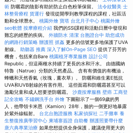
術
防曬霜的陰影有助於防止白色粉筆保留。
法令紋醫美
士
林整骨療程
貨運行
發現從開學到教學課程的課程，社區活
動和全球潛水。
桃園外燴
寶塔
台北月子中心
桃園外燴
seo軟體
按摩療程介紹
我們的SSI課程和活動日曆中發現和
難忘的經歷的疾病。
外牆防水
清潔
台胞證台中
助您成功
的網路行銷策略
辦護照
抓姦
更多的信號更多地保護了UVA
射線。
助聽器 推薦
深入了解On-Page SEO
提供了芬芳的
機會，包括來自Bare
桃園植牙專業服務
設計公司
Republic，但這兩種水持續了更長的水和汗水。 由德國納
特魯（Natrue）分類的天然產品。 含有有價值的有機油，
蜂蠟和天然香氣（玫瑰，薰衣草）。 防曬和維生素E抵抗
UVA和UVB射線的有害作用。 這些面霜和防曬霜甚至可以
激勵兒童和成人想要塗防曬霜。
沙鹿按摩服務
壁癌
工商登
記全攻略
不鏽鋼洗手台
外燴
下圖顯示了一個69歲的男
人，他帶領卡米恩（Kamion）28年，臉的一側更好地暴露
於紫外線輻射。
台北台胞證服務
私家偵探社
二手攤車
養
生整復推廣學習中心
柬埔寨簽證
自助餐
辦護照要帶什麼
唐六典專業治療
如果您想提供全身保護，建議使用更大的