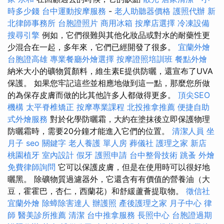
時多少錢
台中運動按摩服務
-
老人助聽器價格
護照代辦
新
北律師事務所
台胞證照片
商用冰箱
按摩店選擇
冷凍設備
搜尋引擎
例如，它們很難與其他化妝品或對水的耐藥性更
少混合在一起，多年來，它們已經開發了很多。
宜蘭外燴
台胞證高雄
專業餐廳外燴選擇
按摩證照培訓班
餐點外燴
納米大小的礦物質顏料，維生素E提供防曬，還宣布了UVA
保護。 如果您牢記這些並相應地做到這一點，那麼您所做
的為保存皮膚而做的比其他許多人都做得更多。
頂尖SEO
機構
太平脊椎矯正
按摩專業課程
北投推拿推薦
便捷自助
式外燴服務
對於化學防曬霜，大約在塗抹後立即保護物理
防曬霜時，需要20分鐘才能進入它們的位置。
清潔人員
坐
月子
seo 關鍵字
老人養護 單人房
葬儀社
護理之家 新店
桃園植牙
室內設計
假牙
護照申請
台中整骨技術
跳蚤
外燴
免費律師詢問
它可以保護皮膚，但是在使用時可以很好地
曬黑。 除礦物質過濾器外，它還含有有價值的營養油（大
豆，霍霍巴，杏仁，西蘭花）和舒緩蘆薈提取物。
徵信社
宜蘭外燴
除蟑除害達人
辦護照
產後護理之家 月子中心
律
師
醫美診所推薦
清潔
台中推拿服務
長照中心
台胞證過期