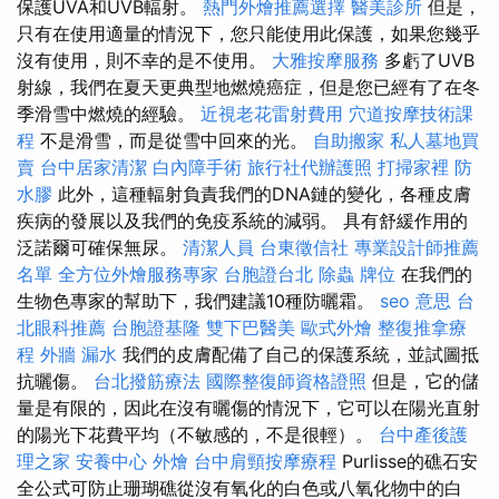
保護​​UVA和UVB輻射。
熱門外燴推薦選擇
醫美診所
但是，
只有在使用適量的情況下，您只能使用此保護，如果您幾乎
沒有使用，則不幸的是不使用。
大雅按摩服務
多虧了UVB
射線，我們在夏天更典型地燃燒癌症，但是您已經有了在冬
季滑雪中燃燒的經驗。
近視老花雷射費用
穴道按摩技術課
程
不是滑雪，而是從雪中回來的光。
自助搬家
私人墓地買
賣
台中居家清潔
白內障手術
旅行社代辦護照
打掃家裡
防
水膠
此外，這種輻射負責我們的DNA鏈的變化，各種皮膚
疾病的發展以及我們的免疫系統的減弱。 具有舒緩作用的
泛諾爾可確保無尿。
清潔人員
台東徵信社
專業設計師推薦
名單
全方位外燴服務專家
台胞證台北
除蟲
牌位
在我們的
生物色專家的幫助下，我們建議10種防曬霜。
seo 意思
台
北眼科推薦
台胞證基隆
雙下巴醫美
歐式外燴
整復推拿療
程
外牆 漏水
我們的皮膚配備了自己的保護系統，並試圖抵
抗曬傷。
台北撥筋療法
國際整復師資格證照
但是，它的儲
量是有限的，因此在沒有曬傷的情況下，它可以在陽光直射
的陽光下花費平均（不敏感的，不是很輕）。
台中產後護
理之家
安養中心
外燴
台中肩頸按摩療程
Purlisse的礁石安
全公式可防止珊瑚礁從沒有氧化的白色或八氧化物中的白