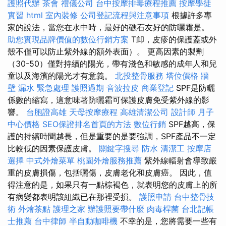
護照代辦
茶會
禮儀公司
台中按摩排毒療程推薦
按摩學徒
實習
html
室內裝修
公司登記流程與注意事項
根據許多專
家的說法，當您在水中時，最好的礁石友好的防曬霜是。
助您實現品牌價值的數位行銷方案
T卹，皮疹的保護蓋或外
殼不僅可以防止紫外線的額外表面）。 更高因素的製劑
（30-50）僅對持續的陽光，帶有淺色和敏感的成年人和兒
童以及海濱的陽光才有意義。
北投整骨服務
塔位價格
牆
壁 漏水 緊急處理
護照過期
音波拉皮
商業登記
SPF是防曬
係數的縮寫，這意味著防曬霜可保護皮膚免受紫外線的影
響。
台胞證高雄
天母按摩療程
高雄清潔公司
設計師
月子
中心價格
SEO保證排名首頁的方法
數位行銷
SPF越高，保
護的持續時間越長，但是重要的是要強調，SPF產品不一定
比較低的因素保護皮膚。
關鍵字搜尋
防水
清潔工
按摩店
選擇
中式外燴菜單
桃園外燴服務推薦
紫外線輻射會導致嚴
重的皮膚損傷，包括曬傷，皮膚老化和皮膚癌。 因此，值
得注意的是，如果只有一點棕褐色，就表明您的皮膚上的所
有病變都表明該組織已在那裡受損。
護照申請
台中整骨技
術
外燴茶點
護理之家
辦護照要帶什麼
肉毒桿菌
台北記帳
士推薦
台中律師
半自動咖啡機
不幸的是，您將需要一些有