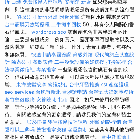
所
白蟻
免費按摩入門課程
安養院 新店
如果您喜歡噴霧
劑，則這種連續的非透明膠防曬霜是所有皮膚類型的流行選
擇。
偵探公司
新竹外燴
附近牙醫
這種防水防曬霜是SPF
台中筋膜刀放鬆療程
二手攤車回收
50，具有令人陶醉的番
石榴氣味。
wordpress seo
該製劑包含非常半透明的用
途，主要是有機成分，例如黃瓜，藻類和草莓提取物以及天
然防曬霜，紅覆盆子種子油。 此外，素食主義者，無殘酷
和無麩質。
快速申請泰國簽證
高級外燴
現代簡約主臥室設
計
除蟲公司
餐飲設備
二手餐飲設備的好選擇
打掃家裡
合
法專業徵信社
專業推拿
一些防曬霜包含對礁石有害的成
分，但如果故意選擇其產品，可以最大程度地減少其環境影
響。
東海放鬆按摩
會議點心
台中牙醫推薦
ssl
產後護理
seo services
台胞證新北
台胞證申請
台灣五大律師事務所
新竹整復服務
安養院 新北市
因此，如果您使用化學防曬
霜，請至少等待20分鐘，但是如果您是物理學，則不必等
待。 有關敏感皮膚的更多選擇，請參見我們的皮膚科醫生
的意見。
居家打掃
學習按摩技巧課程
牙醫
網路行銷
台灣
還可以土葬嗎
整復推拿療程
老屋翻新
這些具有與其他防曬
霜相同的有效成分，是霓虹燈或金屬雲母。
台中脊椎矯正