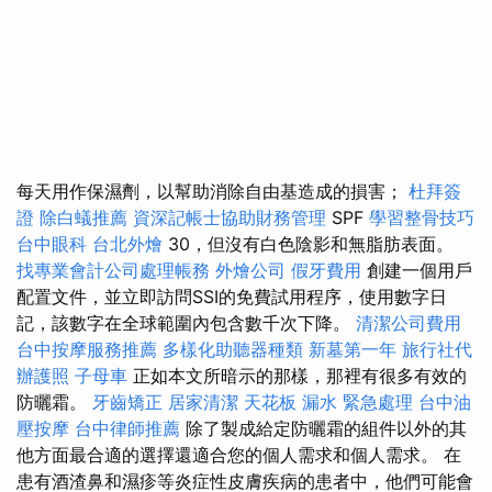
每天用作保濕劑，以幫助消除自由基造成的損害；
杜拜簽
證
除白蟻推薦
資深記帳士協助財務管理
SPF
學習整骨技巧
台中眼科
台北外燴
30，但沒有白色陰影和無脂肪表面。
找專業會計公司處理帳務
外燴公司
假牙費用
創建一個用戶
配置文件，並立即訪問SSI的免費試用程序，使用數字日
記，該數字在全球範圍內包含數千次下降。
清潔公司費用
台中按摩服務推薦
多樣化助聽器種類
新墓第一年
旅行社代
辦護照
子母車
正如本文所暗示的那樣，那裡有很多有效的
防曬霜。
牙齒矯正
居家清潔
天花板 漏水 緊急處理
台中油
壓按摩
台中律師推薦
除了製成給定防曬霜的組件以外的其
他方面最合適的選擇還適合您的個人需求和個人需求。 在
患有酒渣鼻和濕疹等炎症性皮膚疾病的患者中，他們可能會