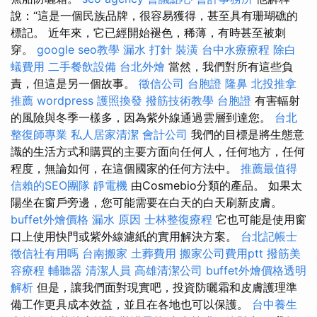
說：“這是一個民族品牌，很容易獲得，甚至具有珊瑚礁的
標記。 近年來，它已經開始褪色，稀薄，有時甚至被刺
穿。
google seo教學
漏水 打針
裝潢
台中水療療程
除白
蟻費用
二手餐飲設備
台北外燴
當然，我們對所有這些負
責，但這是另一個故事。
徵信公司
台胞證
隆鼻
北投推拿
推薦
wordpress
護照換發
撥筋技術教學
台胞證
有害輻射
的風險與冬季一樣多，因為紫外線通過雲層到達您。
台北
整復師專業
私人居家清潔
會計公司
我們的目標是將生態意
識的生活方式和購買的主要方面向任何人，任何地方，任何
程度，無論如何，在這個國家的任何方法中。
推薦最值得
信賴的SEO團隊
靜電機
由Cosmebio分類的產品。 如果太
陽坐在窗戶旁邊，您可能需要在白天的白天刷新皮膚。
buffet外燴價格
漏水 原因
士林整復療程
它也可能是使用窗
口上使用快門或紫外線濾紙的實用解決方案。
台北記帳士
徵信社有用嗎
台南搬家
土葬費用
搬家公司費用ptt
撥筋美
容療程
輔聽器
清潔人員
高雄清潔公司
buffet外燴價格透明
解析
但是，讓我們面對現實吧，投資防曬霜和皮膚護理準
備工作更具成本效益，並且在各地也可以保護。
台中養生