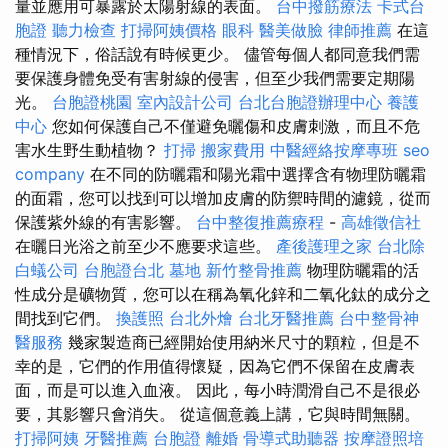
量並應用可暴露於太陽射線的表面。
台中撥筋療法
卡式台
胞證
聽力檢查
打掃阿姨價格
眼科
醫美做臉
律師推薦
在這
種情況下，俗話說有時候更少。 儘管每個人都同意我們需
要保護身體免受有害射線的侵害，但至少我們需要定期陽
光。
台胞證桃園
室內設計公司
台北台胞證辦理中心
養護
中心
您如何保護自己不僅避免曬傷和皮膚刺激，而且不危
害水生野生動植物？
打掃
搬家費用
中醫經絡按摩專班
seo
company
在不同的防曬霜和陽光霜中選擇含有物理防曬霜
的面霜，您可以找到可以增加皮膚的防禦時間的濾鏡，從而
保護紫外線的有害影響。
台中整復推薦療程
-
高雄徵信社
在曬日光浴之前至少不應要求這些。
產後護理之家
台北除
白蟻公司
台胞證台北
墓地
新竹整骨推薦
物理防曬霜的活
性成分是礦物質，您可以在稱為氧化鋅和二氧化鈦的成分之
間找到它們。
換護照
台北外燴
台北牙醫推薦
台中整骨神
醫服務
幾家製造商已經開始使用納米尺寸的顆粒，但是不
幸的是，它們的作用值得懷疑，因為它們不保留在皮膚表
面，而是可以進入血液。 因此，每小時潤滑自己不是很必
要，其影響只會消失。 從這個意義上講，它與時間無關。
打掃阿姨
牙醫推薦
台胞證
離婚
骨導式助聽器
按摩證照培