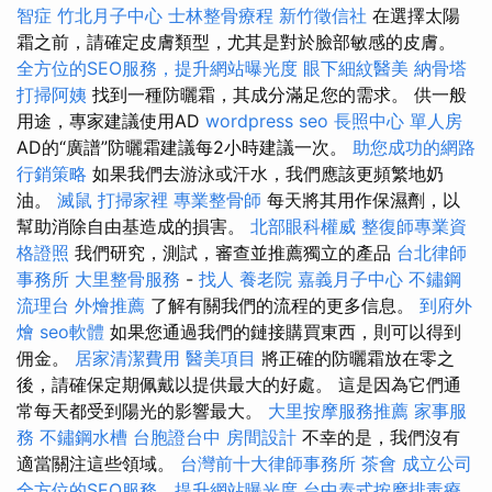
智症
竹北月子中心
士林整骨療程
新竹徵信社
在選擇太陽
霜之前，請確定皮膚類型，尤其是對於臉部敏感的皮膚。
全方位的SEO服務，提升網站曝光度
眼下細紋醫美
納骨塔
打掃阿姨
找到一種防曬霜，其成分滿足您的需求。 供一般
用途，專家建議使用AD
wordpress seo
長照中心 單人房
AD的“廣譜”防曬霜建議每2小時建議一次。
助您成功的網路
行銷策略
如果我們去游泳或汗水，我們應該更頻繁地奶
油。
滅鼠
打掃家裡
專業整骨師
每天將其用作保濕劑，以
幫助消除自由基造成的損害。
北部眼科權威
整復師專業資
格證照
我們研究，測試，審查並推薦獨立的產品
台北律師
事務所
大里整骨服務
-
找人
養老院
嘉義月子中心
不鏽鋼
流理台
外燴推薦
了解有關我們的流程的更多信息。
到府外
燴
seo軟體
如果您通過我們的鏈接購買東西，則可以得到
佣金。
居家清潔費用
醫美項目
將正確的防曬霜放在零之
後，請確保定期佩戴以提供最大的好處。 這是因為它們通
常每天都受到陽光的影響最大。
大里按摩服務推薦
家事服
務
不鏽鋼水槽
台胞證台中
房間設計
不幸的是，我們沒有
適當關注這些領域。
台灣前十大律師事務所
茶會
成立公司
全方位的SEO服務，提升網站曝光度
台中泰式按摩排毒療