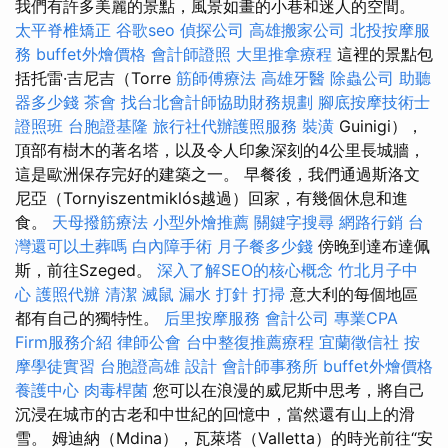
我們有許多美麗的景點，風景如畫的小巷和迷人的空間。
太平脊椎矯正
谷歌seo
偵探公司
高雄搬家公司
北投按摩服
務
buffet外燴價格
會計師證照
大里推拿療程
這裡的景點包
括托雷·吉尼吉（Torre
筋師傅療法
高雄牙醫
除蟲公司
助聽
器多少錢
茶會
找台北會計師協助財務規劃
腳底按摩技術士
證照班
台胞證基隆
旅行社代辦護照服務
裝潢
Guinigi），
頂部有樹木的著名塔，以及令人印象深刻的4公里長城牆，
這是歐洲保存完好的建築之一。 早餐後，我們通過斯洛文
尼亞（Tornyiszentmiklós越過）回家，有幾個休息和進
食。
天母撥筋療法
小型外燴推薦
關鍵字搜尋
網路行銷
台
灣還可以土葬嗎
白內障手術
月子餐多少錢
傍晚到達布達佩
斯，前往Szeged。
深入了解SEO的核心概念
竹北月子中
心
護照代辦
清潔
滅鼠
漏水 打針
打掃
意大利的每個地區
都有自己的獨特性。
后里按摩服務
會計公司
專業CPA
Firm服務介紹
律師公會
台中整復推薦療程
宜蘭徵信社
按
摩學徒實習
台胞證高雄
設計
會計師事務所
buffet外燴價格
養護中心
肉毒桿菌
您可以在浪漫的威尼斯中思考，將自己
沉浸在城市的古老和中世紀的回憶中，當然還有山上的滑
雪。 姆迪納（Mdina），瓦萊塔（Valletta）的時光前往“安