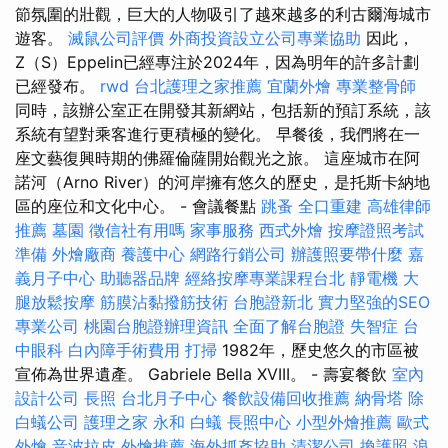
節氛圍的壯觀，巨大的人物吸引了越來越多的利古爾海城市
遊客。
滅鼠公司評價
外商投資設立公司專業協助
因此，
Z（S）Eppelin已經專注於2024年，因為明年的許多計劃
已經發布。
rwd
台北護理之家推薦
宜蘭外燴
專業整骨師
同時，該辦公室正在開發其新網站，包括新的預訂系統，該
系統有望對乘客進行更積極的變化。 早餐後，我們將在一
座文藝復興時期的佛羅倫薩開始觀光之旅。 這座城市在阿
諾河（Arno River）的河岸擁有悠久的歷史，是托斯卡納地
區的座位和文化中心。 - 會議餐點
跳蚤
全口重建
高雄律師
推薦
墓園
徵信社有用嗎
家事服務
西式外燴
按摩證照考試
準備
外燴廠商
養護中心
網路行銷公司
辦護照要帶什麼
嘉
義月子中心
助聽器品牌
經絡按摩專業課程台北
靜電機
大
腿放鬆按摩
筋膜沾黏撥筋技術
台胞證新北
實力堅強的SEO
專業公司
桃園台胞證辦理資訊
全面了解台胞證
失智症
台
中眼科
白內障手術費用
打掃
1982年，歷史悠久的市區被
宣佈為世界遺產。 Gabriele Bella XVIII。 - 壽宴餐飲
室內
設計公司
長照
台北月子中心
餐飲設備回收推薦
納骨塔
除
白蟻公司
護理之家 永和
白蟻
長照中心
小型外燴推薦
歐式
外燴
音波拉皮
外燴推薦
海外抓姦協助
清潔公司
換護照
浪