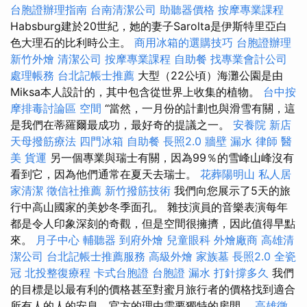
台胞證辦理指南
台南清潔公司
助聽器價格
按摩專業課程
Habsburg建於20世紀，她的妻子Sarolta是伊斯特里亞白
色大理石的比利時公主。
商用冰箱的選購技巧
台胞證辦理
新竹外燴
清潔公司
按摩專業課程
自助餐
找專業會計公司
處理帳務
台北記帳士推薦
大型（22公頃）海灘公園是由
Miksa本人設計的，其中包含從世界上收集的植物。
台中按
摩排毒討論區
空間
“當然，一月份的計劃也與滑雪有關，這
是我們在蒂羅爾最成功，最好奇的提議之一。
安養院 新店
天母撥筋療法
四門冰箱
自助餐
長照2.0
牆壁 漏水
律師
醫
美
貨運
另一個專業與瑞士有關，因為99％的雪峰山峰沒有
看到它，因為他們通常在夏天去瑞士。
花葬陽明山
私人居
家清潔
徵信社推薦
新竹撥筋技術
我們向您展示了5天的旅
行中高山國家的美妙冬季面孔。 雜技演員的音樂表演每年
都是令人印象深刻的奇觀，但是空間很擁擠，因此值得早點
來。
月子中心
輔聽器
到府外燴
兒童眼科
外燴廠商
高雄清
潔公司
台北記帳士推薦服務
高級外燴
家族墓
長照2.0
全瓷
冠
北投整復療程
卡式台胞證
台胞證
漏水 打針撐多久
我們
的目標是以最有利的價格甚至對蜜月旅行者的價格找到適合
所有人的人的安息，官方的理由需要獨特的房間。
高雄徵