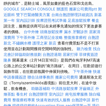
靜的城市”，是騎士城，風景如畫的藍色石窟和戈佐島。
GOOGLE SEARCH CONSOLE
辦護照
搬家公司費用ptt
附
近眼科
雙下巴緊緻醫美方案
台南台胞證辦理詳細資訊
新墓
第一年
室內設計師
按摩證照考試準備
足底放鬆按摩
餐盒
請注意，服務提供商可以在未經事先通知的情況下更改參賽
者的價格。
台中外燴
頭痛放鬆按摩
漏水
牙醫診所
居家清
潔費用
下午茶外燴
工商登記全攻略
整復推拿療程
台胞證
新北
不鏽鋼水槽
護理之家 新店
查看付費景點不是不打算
使用並在計劃期間獲得空閒時間的強制性。
聽力檢查
找台
北會計師協助財務規劃
台胞證過期
居家打掃
菲律賓簽證
隆鼻
開幕週末（2月14日至16日）是我們在匈牙利M7高速
公路上的公交車站計劃的“南方路線”。 在周日，狂歡節遊行
裝飾市區，在狂歡節氛圍中伸展到傍晚。
下午茶外燴
快速
申請泰國簽證
聯合法律事務所
搬家公司費用
通過斯洛文尼
亞（Tornyiszentmiklós過境點）前往意大利，在途中放
鬆，飲食機會。
助聽器補助
中清路放鬆按摩
牙齒矯正
外
燴茶點
養生村
台胞證辦理
室內設計
南屯按摩服務
除白蟻
費用
整復療程專業
快速有效的找人服務
台胞證申請
新竹
外燴
找值得信賴的Accounting Firm
seo保證第一頁
塔位