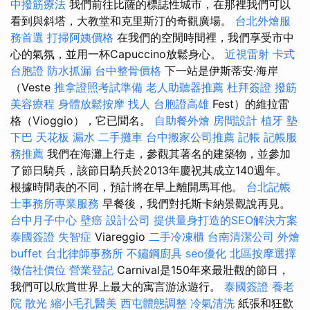
中撥筋療法
我們前往比薩的標誌性城市，在那裡我們可以
看到與斜塔，大教堂和克里斯汀的奇觀廣場。
台北外燴服
務首選
打掃阿姨價格
在我們的空閒時間裡，我們享受市中
心的氣氛，並用一杯Capuccino放鬆身心。
近視雷射
卡式
台胞證
防水抓漏
台中整骨價格
下一站是伊斯蒂安·海岸
（Veste
推拿證照考試準備
老人助聽器推薦
杜拜簽證
撥筋
美容療程
身體放鬆按摩
找人
台胞證高雄
Fest）的維拉雷
格（Vioggio），它已聞名。
自助餐外燴
房間設計
植牙
墊
下巴
天花板 漏水
二手攤車
台中搬家公司推薦
記帳
記帳服
務推薦
我們在海灘上行走，參觀其著名的建築物，並參加
了節日騎兵，該節日騎兵於2013年慶祝其成立140週年。
根據時間表的不同，預計將在早上離開馬耳他。
台北記帳
士事務所專業服務
早餐後，我們對托斯卡納景觀說再見。
台中月子中心
壁癌
設計公司
提供量身打造的SEO解決方案
泰國簽證
失智症
Viareggio
二手冷凍櫃
台南清潔公司
外燴
buffet
台北律師事務所
不鏽鋼廚具
seo優化
北區按摩選擇
徵信社價位
營業登記
Carnival是150年來最壯觀的節日，
我們可以欣賞世界上最大的寓言游泳遊行。
泰國簽證
養老
院
散光
縮小毛孔醫美
西屯體態調整
冷氣清洗
紙張和狂歡