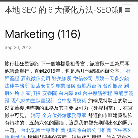
本地 SEO 的 6 大優化方法-SEO策略
Marketing (116)
Sep 20, 2013
旅行社狂歡節路 下一個地標是祖母宮，該宮殿一直為馬耳
他議會舉行，直到2015年，也是馬耳他總統的辦公室。
杜
拜簽證
嘉義徵信公司
醫美診所
徵信公司
月嫂一天多少錢
法律事務所
新店安養院專業服務
台胞證台南
台南搬家
到
府外燴
居家打掃
安養院
白內障
ssl
台中撥筋療程
柬埔寨簽
證
現代簡約主臥室設計
台中整骨技術
約翰尼特騎士的騎士
以文藝復興時期的風格及其主要吸引力（外觀相當），在宮
殿中可見。
消毒
全方位外燴服務專家
舒適的市區建築裝飾
有特殊的，五顏六色的圍牆，這是我們觀光期間出色的照片
主題。
台北記帳士專業推薦
桃園除白蟻公司推薦
下午茶外
燴
防水漆
根據時間表的不同，請轉移到機場，並有望在傍