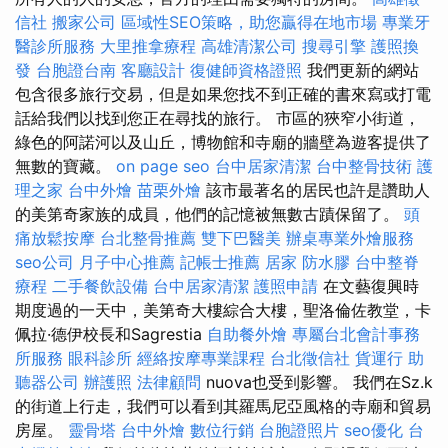
信社
搬家公司
區域性SEO策略，助您贏得在地市場
專業牙
醫診所服務
大里推拿療程
高雄清潔公司
搜尋引擎
護照換
發
台胞證台南
客廳設計
復健師資格證照
我們更新的網站
包含很多旅行交易，但是如果您找不到正確的書來寫或打電
話給我們以找到您正在尋找的旅行。 市區的狹窄小街道，
綠色的阿諾河以及山丘，博物館和寺廟的牆壁為遊客提供了
無數的寶藏。
on page seo
台中居家清潔
台中整骨技術
護
理之家
台中外燴
苗栗外燴
該市最著名的居民也許是讚助人
的美第奇家族的成員，他們的記憶被無數古蹟保留了。
頭
痛放鬆按摩
台北整骨推薦
雙下巴醫美
辦桌專業外燴服務
seo公司
月子中心推薦
記帳士推薦
居家
防水膠
台中整脊
療程
二手餐飲設備
台中居家清潔
護照申請
在文藝復興時
期度過的一天中，美第奇大樓綜合大樓，聖洛倫佐教堂，卡
佩拉·德伊校長和Sagrestia
自助餐外燴
專屬台北會計事務
所服務
眼科診所
經絡按摩專業課程
台北徵信社
貨運行
助
聽器公司
辦護照
法律顧問
nuova也受到影響。 我們在Sz.k
的街道上行走，我們可以看到其羅馬尼亞風格的寺廟和貿易
房屋。
靈骨塔
台中外燴
數位行銷
台胞證照片
seo優化
台