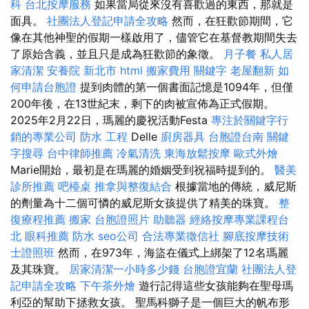
科
台北按摩服務
如果當局從來沒有喜歡過的東西，那就是
面具。
社團法人登記申請全攻略
然而，在狂歡節期間，它
像在其他神聖的假期一樣啟用了，儘管它在基督教期間失去
了原始含義，並且只是成為狂歡節的象徵。
月子餐
私人居
家清潔
安養院 新北市
html
搬家費用
關鍵字
老屋翻新
如
何申請台胞證
提到肉體的第一個書面記憶是1094年，但僅
200年後，在13世紀末，剩下的肉被宣佈為正式假期。
2025年2月22日，瑪麗的慶祝活動Festa
專注於關鍵字行
銷的專業公司
防水 工程
Delle
廚房器具
台胞證台南
關鍵
字搜尋
台中律師推薦
冷氣清洗
東海放鬆按摩
歐式外燴
Marie開始，最初是在瑪麗的婚姻受到祝福時提到的。
醫美
診所推薦
吧檯桌
推拿與整復結合
根據當地的傳統，威尼斯
的劑量為十二個可憐的威尼斯女孩提供了精美的珠寶。
整
復療程推薦
搬家
台胞證照片
助聽器
經絡按摩專業課程台
北
眼科推薦
防水
seo公司
合法專業徵信社
腳底按摩技術
士證照班
然而，在973年，海盜在儀式上綁架了12名瑪麗
及其珠寶。
居家清潔一小時多少錢
台胞證宜蘭
社團法人登
記申請全攻略
下午茶外燴
遊行記得這些女孩能夠在聖母瑪
利亞的幫助下拯救女孩。 聖馬科獅子是一個巨大的帆布形