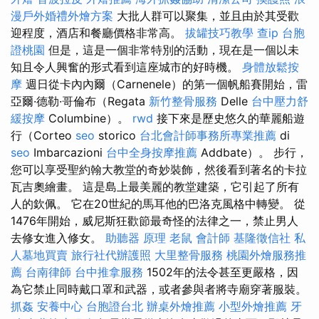
漫戶外婚禮外燴方案
大批人群可以聚集，並且由於其受歡
迎程度，酒店和餐廳價格非常高。
拔罐技巧教學
查ip
台胞
證桃園
但是，這是一個非常特別的活動，現在是一個以未
知且令人興奮的形式看到這座城市的好時機。
身體放鬆按
摩
週日從卡內內爾（Carnenele）的第一個帆船賽開始，雷
亞爾·德勒·哥倫布（Regata
新竹整骨服務
Delle
台中壓力舒
緩按摩
Columbine）。
rwd
接下來是歷史悠久的華麗船遊
行（Corteo
seo
storico
台北會計師事務所專業推薦
di
seo
Imbarcazioni
台中全身按摩推薦
Addbate）。 步行，
您可以享受聖約翰大教堂的奇妙裝飾，然後看到著名的卡拉
瓦吉奧繪畫。 這是島上最美麗的教堂建築，它引起了所有
人的欽佩。 它在20世紀的馬耳他的巴洛克風格中轉變。 從
1476年開始，威尼斯狂歡節最奇怪的法律之一，禁止男人
去修女進入修女。
助聽器 原理
老鼠
會計師
基隆徵信社
私
人墓地買賣
旅行社代辦護照
大里整骨服務
桃園外燴服務推
薦
台南律師
台中推拿服務
1502年的法令甚至更嚴格，因
為它禁止同時戴口罩和武器，或者參與者將寺廟穿著服裝。
抓姦
安養中心
台胞證台北
辦桌外燴推薦
小型外燴推薦
牙