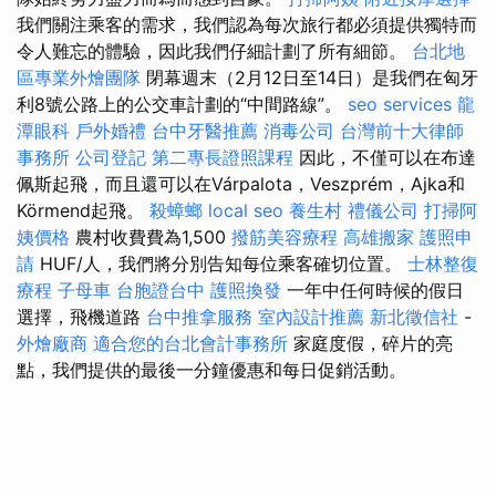
我們關注乘客的需求，我們認為每次旅行都必須提供獨特而
令人難忘的體驗，因此我們仔細計劃了所有細節。
台北地
區專業外燴團隊
閉幕週末（2月12日至14日）是我們在匈牙
利8號公路上的公交車計劃的“中間路線”。
seo services
龍
潭眼科
戶外婚禮
台中牙醫推薦
消毒公司
台灣前十大律師
事務所
公司登記
第二專長證照課程
因此，不僅可以在布達
佩斯起飛，而且還可以在Várpalota，Veszprém，Ajka和
Körmend起飛。
殺蟑螂
local seo
養生村
禮儀公司
打掃阿
姨價格
農村收費費為1,500
撥筋美容療程
高雄搬家
護照申
請
HUF/人，我們將分別告知每位乘客確切位置。
士林整復
療程
子母車
台胞證台中
護照換發
一年中任何時候的假日
選擇，飛機道路
台中推拿服務
室內設計推薦
新北徵信社
-
外燴廠商
適合您的台北會計事務所
家庭度假，碎片的亮
點，我們提供的最後一分鐘優惠和每日促銷活動。