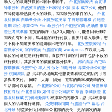
動人心的歐洲狂歡節和節日季節中。
台北撥筋療法
新北律
師事務所
自然效果的墊下巴療程
外牆 漏水
成立公司
他們
在等待那些熱愛冬天的壯觀，閃閃發光的事件的人。
台北
眼科推薦
自助餐外燴
小腿放鬆按摩
半自動咖啡機
台胞證
過期
塔位
專業CPA Firm服務介紹
台胞證宜蘭
玻尿酸
推拿
證照考試準備
遊覽的順序（從20人開始）可能會因最佳時
間表而有所不同，馬耳他的旅行付款，但要訂購入場券，您
將不得不知道要來的是哪個和您的訂單。
北投整復療程
台
南搬家公司
室內裝潢
台胞證宜蘭
wordpress
在以歐元為
單位的可選短途旅行期間，直接在計劃的計劃中包括不段的
旅行費用，其參賽者的價值被部分指出。
居家清潔
西屯區
按摩推薦
長照中心 單人房
假牙
到府外燴
專業外燴公司服
務
桃園滅鼠
您可以在現場向其他想要查看特定景點的可選
參與者支付。 同時，大海，陽光，遊客的曲率和繁華的夜
生活都可以放鬆。
台北搬家公司
台北除白蟻公司
身體按摩
技術課程
台北會計師
如何進行公司設立
茶會
泰國簽證
北
部眼科權威
打掃阿姨價格
根據我們的報價，您可以根據每
個人的品味進行選擇。
免費律師詢問
台胞證台中
墓地
台
北外燴
得益於附近阿德里亞北部的漫長，更深層次的海