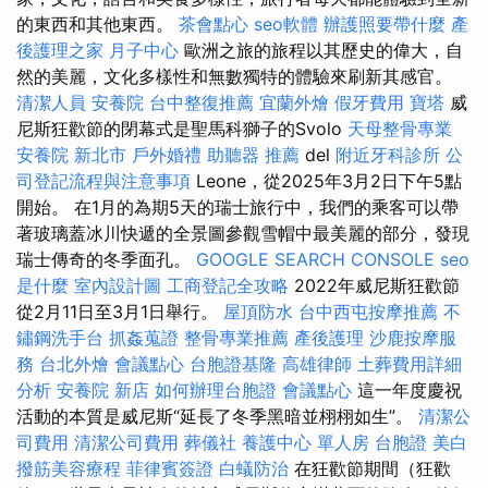
的東西和其他東西。
茶會點心
seo軟體
辦護照要帶什麼
產
後護理之家 月子中心
歐洲之旅的旅程以其歷史的偉大，自
然的美麗，文化多樣性和無數獨特的體驗來刷新其感官。
清潔人員
安養院
台中整復推薦
宜蘭外燴
假牙費用
寶塔
威
尼斯狂歡節的閉幕式是聖馬科獅子的Svolo
天母整骨專業
安養院 新北市
戶外婚禮
助聽器 推薦
del
附近牙科診所
公
司登記流程與注意事項
Leone，從2025年3月2日下午5點
開始。 在1月的為期5天的瑞士旅行中，我們的乘客可以帶
著玻璃蓋冰川快遞的全景圖參觀雪帽中最美麗的部分，發現
瑞士傳奇的冬季面孔。
GOOGLE SEARCH CONSOLE
seo
是什麼
室內設計圖
工商登記全攻略
2022年威尼斯狂歡節
從2月11日至3月1日舉行。
屋頂防水
台中西屯按摩推薦
不
鏽鋼洗手台
抓姦蒐證
整骨專業推薦
產後護理
沙鹿按摩服
務
台北外燴
會議點心
台胞證基隆
高雄律師
土葬費用詳細
分析
安養院 新店
如何辦理台胞證
會議點心
這一年度慶祝
活動的本質是威尼斯“延長了冬季黑暗並栩栩如生”。
清潔公
司費用
清潔公司費用
葬儀社
養護中心 單人房
台胞證
美白
撥筋美容療程
菲律賓簽證
白蟻防治
在狂歡節期間（狂歡