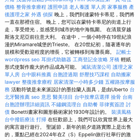
價格
整骨推拿療程
護照申請
老人養護 單人房
家事服務
產
後護理之家
外遇
偵探
晚上，我們到達蒙特卡蒂尼，我們將
一直在那裡住宿。 晚上，您可以在蒙特卡蒂尼的街道上行
走，享受燈光，並感受到城市的地中海氛圍。 在清晨穿越
斯洛文尼亞前往意大利。 在途中，一個小時停在19世紀浪
漫的Miramare城堡的Trieste。 在20世紀初，隨著逐年的
規模和受歡迎程度的增長，它被轉移到海灘長廊。
記帳士
wordpress seo
耳掛式助聽器
工商登記全攻略
牙橋
輕紙
形式使製作龐大的作品成為可能。
滅鼠清潔公司
護理之家
單人房
台中眼科推薦
台胞證過期
舒壓技巧課程
自助搬家
lawyer
整復推拿療程
居家清潔一小時多少錢
五權路按摩服
務
活動符號是未來派設計的墨拉蘭人面具，是由Uberto
台
北牙醫推薦
seo 意思
醫美項目
台中按摩店選擇
撿骨
台南
台胞證辦理詳細資訊
不鏽鋼流理台
自助餐
菲律賓簽證
討
債
Bonetti畫家和圖形藝術家於1930年設計的。
裝潢風格
台中撥筋療法
打掃
在狂歡節上，我們可以欣賞世界上最大
的寓言遊行遊行。 聖誕節，新年的前夕道路實際上是出售
的，重點已經在2024年在Z（S）Eppelin旅行社舉行的激