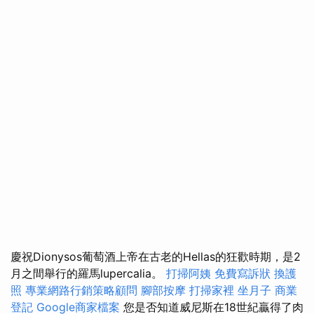
慶祝Dionysos葡萄酒上帝在古老的Hellas的狂歡時期，是2
月之間舉行的羅馬lupercalia。
打掃阿姨
免費寫訴狀
換護
照
專業網路行銷策略顧問
腳部按摩
打掃家裡
坐月子
商業
登記
Google商家檔案
您是否知道威尼斯在18世紀贏得了肉