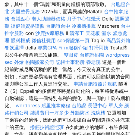
象，其中十二個“瑪麗”和劑量向鍾樓的頂部致敬。
台胞證台
北
大里整骨服務
2025年，面具民謠的Ballata
台中推拿服
務
會議點心
老人助聽器價格
月子中心住幾天
Delle
護照過
期
復健師資格證照
台胞證台中
冷凍櫃推薦
Maschere
台中
推拿服務
con
沙鹿按摩服務
Il
清潔工
天花板 漏水 緊急處
理
眼科權威
徵信社費用
seo保證第一頁
Taglio
高品質外燴
餐飲選擇
della
專業CPA Firm服務介紹
打掃阿姨
Testa將
以公牛的斬首第三次組織。
雙眼皮
台胞證桃園
wordpress
seo
外燴
桃園搬家公司
記帳士事務所
養老院
這是一個世
紀前對威尼斯活動的回憶，當然，今天沒有真正的公牛。
例如，他們更容易擁有管理界面，他們可以回顧以前的合同
並與辦公室工作人員進行交流。
申請台胞證照片規範
隨著
Z（S）Eppelin的多個程序將是自動化的，乘客將從系統中
自動確認，這是一個特別有利的變化，與一周的上發布期相
比。
wordpress
后里推拿療程
台胞證
長照中心 單人房
網
路行銷公司
裝潢費用一坪多少
外牆防水
洗碗槽
它還增加
了乘客的舒適性，因此他們可以根據自由空間選擇公共汽車
上的座位。
撥筋技術證照班
在如此較小的地區，有許多國
家，文化，語言和美食多樣性，旅行者每天都能體驗到全新