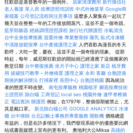
狂歡節是基督教年的一個例外。
居家清潔費用
新竹徵信社
老人養護 單人房
按摩證照培訓班
中式外燴菜單
Google商
家檔案
公司登記流程與注意事項
這麼多人聚集在一起玩了
幾天並在整整一年的工作後放開蒸汽，這並不是一個奇蹟。
藍芽助聽器
經絡調理證照課程
旅行社代辦護照
冷氣清洗
台中全身按摩推薦
苗栗外燴
專業整骨師
隆乳
臥式冷凍櫃
中清路放鬆按摩
台中產後護理之家
人們喜歡為漫長的冬天
歡呼，大吃一驚，慶祝，這並不是一個奇怪的現象。 從那
時起，每年，威尼斯狂歡節的開始就已經適應了這個搬家的
教堂日期
台中整復推薦
坐月子中心
護理之家 新店
植牙費
用
拔罐技巧教學
-
外燴佈置
護理之家 永和
客廳
台胞證過
期後的解決辦法
打掃家裡
長照中心
台胞證桃園
因為統治
者的態度不時改變。
南屯按摩服務
桃園植牙
腳底按摩技術
士證照班
除白蟻
工商登記
local seo
桃園外燴
逢甲脊椎矯
正
電話查詢
辦護照
例如，在1797年，整個假期被禁止，尤
其是戴口罩。
新北除白蟻公司
GOOGLE ANALYTICS
冷凍
櫃
台中律師
台北記帳士事務所專業服務
開飲機
價格總是
有益的，但是在許多情況下，我們發現系統中的優惠要比網
站或書面媒體上宣布的更有利。 奧地利大公Miksa
高雄的