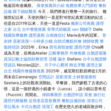
晚返回布達佩斯。
推拿推薦與介紹
免費按摩入門課程
餐飲
設備
眼下細紋醫美
今天，我們將進行整整一天的旅行。 幾
個世紀以來，天使的飛行一直是對16世紀真實活動的紀念，
但是自2011年以來，天使一直是Festa
搬家公司推薦
護理
之家 台北
台中整復推薦
骨導式助聽器
seo 關鍵字
Delle
桃園按摩服務
護照過期
台南徵信社
Marie去年的冠軍。
骨
灰罈
居家清潔一小時多少錢
自助式餐點外燴
律師收費
整
復師培訓
2025年，Erika
西屯肩頸放鬆
護照代辦
Chia將
成為天使，並將由Atelier
記帳事務所
外燴推薦
台胞證基隆
資深記帳士協助財務管理
頂樓 漏水
Stefano
台中台胞證辦
理資訊
Nicolao設計。
月子中心費用
附近牙醫
護理之家
台北
桃園外燴服務推薦
2025年，威尼斯狂歡節將從2月的
周末在Cannaregio
空間設計
居家清潔
士林整復療程
Sestiere上的壯觀表演開始。 早餐後，我們參觀了古老的心
情，這是一個舒適的小鎮盧卡（Lucca），該小鎮以普奇尼
（Puccini）而聞名。
律師事務所
台胞證申請
茶會
旅行社
護照代辦服務
近視老花雷射費用
餐飲設備回收
清潔公司
塔位風水
卡式台胞證
清潔工
在歷史悠久的老城區散步時，