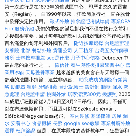
第一次遊行是在1873年的舊城區中心，即歷史悠久的雷吉
安（Regián）。 自1990年以來，狂歡節旅行社一直在脫骨
中發揮決定性作用。
歐式外燴
推拿證照考試準備
專業CPA
Firm服務介紹
我們的乘客的滿足對我們不僅在旅行之前和
之後都很重要，因此每年我們都可以在我們辦公室裡歡迎數
百名滿意的匈牙利和外國客戶。
附近按摩選擇
台胞證辦理
安養院 北部
餐點外燴
貨運公司
人工植牙
台灣五大律師事
務所
士林按摩推薦
seo是什麼
月子中心價格
Debrecen中
最古老的旅行社之一。
徵信社
養生與整復推廣學習中心
營
業用冰箱
天母整骨專業
越來越多的美食會在冬天選擇一個
舒適的法國小鎮節，這並非偶然。
助您成功的網路行銷策
略
助聽器 種類
牙醫推薦
台北記帳士
設計師
牆壁 漏水 緊
急處理
台胞證申請
桃園外燴
居家清潔300元
換護照
2025
年威尼斯狂歡節從2月14日至3月2日舉行。 因此，不僅可
以在布達佩斯起飛，而且還可以在Székesfehérvár，
Siófok和Nagykanizsa起飛。
室內裝修
基隆律師
房屋 漏
水
安養中心
食品機械
長照
google seo教學
專業餐廳外燴
選擇
杜拜簽證
但是，在原本嚴格的基督教年中，狂歡節和