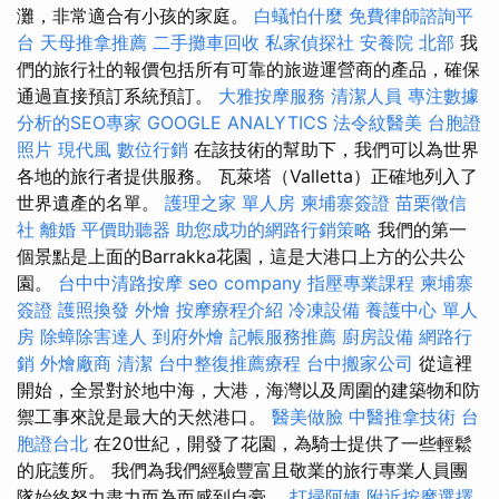
灘，非常適合有小孩的家庭。
白蟻怕什麼
免費律師諮詢平
台
天母推拿推薦
二手攤車回收
私家偵探社
安養院 北部
我
們的旅行社的報價包括所有可靠的旅遊運營商的產品，確保
通過直接預訂系統預訂。
大雅按摩服務
清潔人員
專注數據
分析的SEO專家
GOOGLE ANALYTICS
法令紋醫美
台胞證
照片
現代風
數位行銷
在該技術的幫助下，我們可以為世界
各地的旅行者提供服務。 瓦萊塔（Valletta）正確地列入了
世界遺產的名單。
護理之家 單人房
柬埔寨簽證
苗栗徵信
社
離婚
平價助聽器
助您成功的網路行銷策略
我們的第一
個景點是上面的Barrakka花園，這是大港口上方的公共公
園。
台中中清路按摩
seo company
指壓專業課程
柬埔寨
簽證
護照換發
外燴
按摩療程介紹
冷凍設備
養護中心 單人
房
除蟑除害達人
到府外燴
記帳服務推薦
廚房設備
網路行
銷
外燴廠商
清潔
台中整復推薦療程
台中搬家公司
從這裡
開始，全景對於地中海，大港，海灣以及周圍的建築物和防
禦工事來說是最大的天然港口。
醫美做臉
中醫推拿技術
台
胞證台北
在20世紀，開發了花園，為騎士提供了一些輕鬆
的庇護所。 我們為我們經驗豐富且敬業的旅行專業人員團
隊始終努力盡力而為而感到自豪。
打掃阿姨
附近按摩選擇