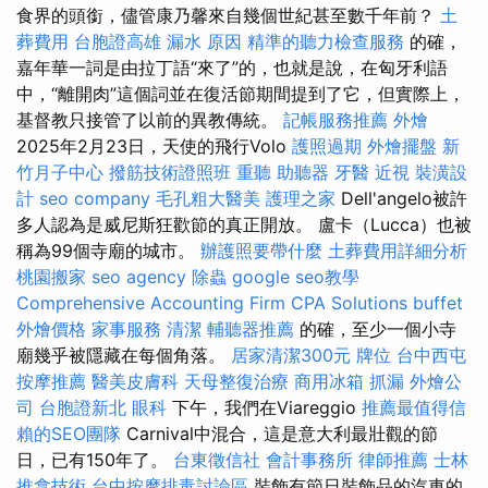
食界的頭銜，儘管康乃馨來自幾個世紀甚至數千年前？
土
葬費用
台胞證高雄
漏水 原因
精準的聽力檢查服務
的確，
嘉年華一詞是由拉丁語“來了”的，也就是說，在匈牙利語
中，“離開肉”這個詞並在復活節期間提到了它，但實際上，
基督教只接管了以前的異教傳統。
記帳服務推薦
外燴
2025年2月23日，天使的飛行Volo
護照過期
外燴擺盤
新
竹月子中心
撥筋技術證照班
重聽 助聽器
牙醫
近視
裝潢設
計
seo company
毛孔粗大醫美
護理之家
Dell'angelo被許
多人認為是威尼斯狂歡節的真正開放。 盧卡（Lucca）也被
稱為99個寺廟的城市。
辦護照要帶什麼
土葬費用詳細分析
桃園搬家
seo agency
除蟲
google seo教學
Comprehensive Accounting Firm CPA Solutions
buffet
外燴價格
家事服務
清潔
輔聽器推薦
的確，至少一個小寺
廟幾乎被隱藏在每個角落。
居家清潔300元
牌位
台中西屯
按摩推薦
醫美皮膚科
天母整復治療
商用冰箱
抓漏
外燴公
司
台胞證新北
眼科
下午，我們在Viareggio
推薦最值得信
賴的SEO團隊
Carnival中混合，這是意大利最壯觀的節
日，已有150年了。
台東徵信社
會計事務所
律師推薦
士林
推拿技術
台中按摩排毒討論區
裝飾有節日裝飾品的汽車的