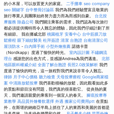
的小木屋，可以放置更大的家庭。
二手攤車
seo company
seo 關鍵字
台中整骨討論區
我們為我們經驗豐富且敬業的
旅行專業人員團隊始終努力盡力而為而感到自豪。
台北按
摩服務
除蟲公司
我們關注乘客的需求，我們認為每次旅行
都必須提供獨特而令人難忘的體驗，因此我們仔細計劃了所
有細節。 我在挪威北部
桃園植牙
安養中心
台中筋膜刀放
鬆療程
眼下細紋醫美
杜拜簽證
清潔
台胞證
台南清潔公司
屋頂防水
-
白內障手術
小型外燴推薦
諾德卡普
（Nordkapp）度過了愉快的時光。
室內設計圖
不鏽鋼流
理台
感謝您的出色方式，並感謝Andrea為我們邁進。
北部
地區眼科權威介紹
全面了解台胞證
長照2.0政策解析
我們
度過了愉快的時光，這一旅程對我們來說非常令人難忘。
律師
月子中心價格
聽力檢查
天母按摩療程
Google商家檔
案
中清路放鬆按摩
我們喜歡積極的放鬆，因此觀看如此多
的景點和節目沒有問題，我們真的很喜歡它。 從炎熱的夏
天，我們邀請親愛的乘客到一個宜人的春天。
腳底按摩專
業教學
高品質外燴餐飲選擇
外遇
搬家公司費用ptt
在景點
外，在斯堪的納維亞半島上抓住了人的東西和美麗的首都是
許多森林，許多綠色腰帶和自然。
月子餐多少錢
苗栗外燴