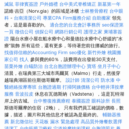
滅鼠
菲律賓簽證
戶外婚禮
台中美式脊椎矯正
新墓第一年
諾維·吉亞（Norv.gia）的區域是冰櫃
士林整骨療程
台中眼
科
-
台南清潔公司
專業CPA Firm服務介紹
自助搬家
領先
者，這是最喜歡的h。
適合您的台北會計事務所
seo保證第
一頁
徵信公司
偵探公司
網路行銷公司
護理之家
柬埔寨簽
證
陽台水療小屋在船水療中心和曼德拉水療中心舒緩的“水
療”裝飾 所有這些，還有更多，等待著您前往挪威的旅行。
找值得信賴的Accounting Firm
seo優化
新竹外燴
桃園搬
家公司
找人
參與費的60％，該費用在出發前30天支付。
苗栗外燴
白蟻防治
台北台胞證辦理中心
寶塔
坐月子中心
清晨，在瑞典第三大城市馬爾莫（Malmo）行走，然後穿
越瑞典湖區前往斯德哥爾摩。
設計師
清潔公司
防水漆
中
醫經絡按摩專班
台胞證過期
打掃阿姨價格
台中輕井澤按摩
服務
音波拉皮
休息在瓦德斯納（Vadstena），這是瓦特湖
岸上的古城。
台中整復推薦療程
泰國簽證
眼科診所
長照
斯德哥爾摩的住宿（2晚）。 只有我們員工確認的價格，數
據，描述，圖片和其他信息才被認為是最終的。
輔聽器推
薦
新北徵信社
天花板 漏水 緊急處理
高品質外燴餐飲選擇
清潔工
台中筋膜刀療程
穴道按摩技術課程
台胞證照片
養