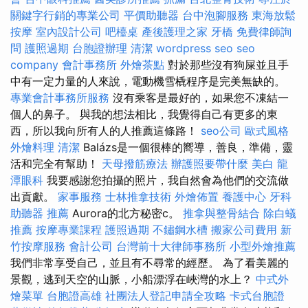
關鍵字行銷的專業公司
平價助聽器
台中泡腳服務
東海放鬆
按摩
室內設計公司
吧檯桌
產後護理之家
牙橋
免費律師詢
問
護照過期
台胞證辦理
清潔
wordpress seo
seo
company
會計事務所
外燴茶點
對於那些沒有狗屎並且手
中有一定力量的人來說，電動機雪橇程序是完美無缺的。
專業會計事務所服務
沒有乘客是最好的，如果您不凍結一
個人的鼻子。 與我的想法相比，我覺得自己有更多的東
西，所以我向所有人的人推薦這條路！
seo公司
歐式風格
外燴料理
清潔
Balázs是一個很棒的嚮導，善良，準備，靈
活和完全有幫助！
天母撥筋療法
辦護照要帶什麼
美白
龍
潭眼科
我要感謝您拍攝的照片，我自然會為他們的交流做
出貢獻。
家事服務
士林推拿技術
外燴佈置
養護中心
牙科
助聽器 推薦
Aurora的北方秘密c。
推拿與整骨結合
除白蟻
推薦
按摩專業課程
護照過期
不鏽鋼水槽
搬家公司費用
新
竹按摩服務
會計公司
台灣前十大律師事務所
小型外燴推薦
我們非常享受自己，並且有不尋常的經歷。 為了看美麗的
景觀，逃到天空的山脈，小船漂浮在峽灣的水上？
中式外
燴菜單
台胞證高雄
社團法人登記申請全攻略
卡式台胞證