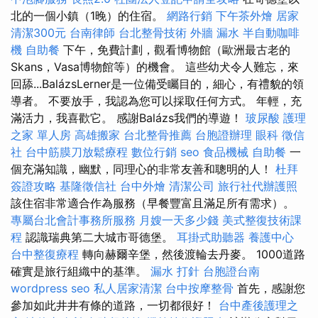
北的一個小鎮（1晚）的住宿。
網路行銷
下午茶外燴
居家
清潔300元
台南律師
台北整骨技術
外牆 漏水
半自動咖啡
機
自助餐
下午，免費計劃，觀看博物館（歐洲最古老的
Skans，Vasa博物館等）的機會。 這些幼犬令人難忘，來
回舔...BalázsLerner是一位備受矚目的，細心，有禮貌的領
導者。 不要放手，我認為您可以採取任何方式。 年輕，充
滿活力，我喜歡它。 感謝Balázs我們的導遊！
玻尿酸
護理
之家 單人房
高雄搬家
台北整骨推薦
台胞證辦理
眼科
徵信
社
台中筋膜刀放鬆療程
數位行銷
seo
食品機械
自助餐
一
個充滿知識，幽默，同理心的非常友善和聰明的人！
杜拜
簽證攻略
基隆徵信社
台中外燴
清潔公司
旅行社代辦護照
該住宿非常適合作為服務（早餐豐富且滿足所有需求）。
專屬台北會計事務所服務
月嫂一天多少錢
美式整復技術課
程
認識瑞典第二大城市哥德堡。
耳掛式助聽器
養護中心
台中整復療程
轉向赫爾辛堡，然後渡輪去丹麥。 1000道路
確實是旅行組織中的基準。
漏水 打針
台胞證台南
wordpress seo
私人居家清潔
台中按摩整骨
首先，感謝您
參加如此井井有條的道路，一切都很好！
台中產後護理之