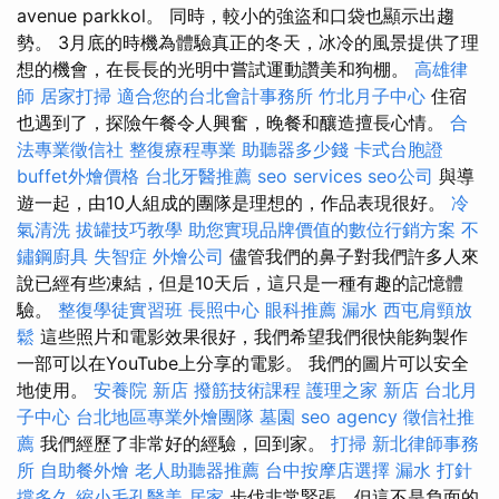
avenue parkkol。 同時，較小的強盜和口袋也顯示出趨
勢。 3月底的時機為體驗真正的冬天，冰冷的風景提供了理
想的機會，在長長的光明中嘗試運動讚美和狗棚。
高雄律
師
居家打掃
適合您的台北會計事務所
竹北月子中心
住宿
也遇到了，探險午餐令人興奮，晚餐和釀造擅長心情。
合
法專業徵信社
整復療程專業
助聽器多少錢
卡式台胞證
buffet外燴價格
台北牙醫推薦
seo services
seo公司
與導
遊一起，由10人組成的團隊是理想的，作品表現很好。
冷
氣清洗
拔罐技巧教學
助您實現品牌價值的數位行銷方案
不
鏽鋼廚具
失智症
外燴公司
儘管我們的鼻子對我們許多人來
說已經有些凍結，但是10天后，這只是一種有趣的記憶體
驗。
整復學徒實習班
長照中心
眼科推薦
漏水
西屯肩頸放
鬆
這些照片和電影效果很好，我們希望我們很快能夠製作
一部可以在YouTube上分享的電影。 我們的圖片可以安全
地使用。
安養院 新店
撥筋技術課程
護理之家 新店
台北月
子中心
台北地區專業外燴團隊
墓園
seo agency
徵信社推
薦
我們經歷了非常好的經驗，回到家。
打掃
新北律師事務
所
自助餐外燴
老人助聽器推薦
台中按摩店選擇
漏水 打針
撐多久
縮小毛孔醫美
居家
步伐非常緊張，但這不是負面的