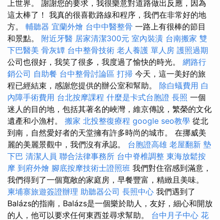
上世界。 謝謝您的要求，我很樂意對道路做出反應，因為
這太棒了！ 我真的很喜歡路線和程序，我們在非常好的地
方。
輔聽器
宜蘭外燴
台中中醫整骨
一路上有很棒的節目
和景點。
附近牙醫
居家清潔300元
室內裝潢
台南搬家
雙
下巴醫美
骨灰罈
台中整骨技術
老人養護 單人房
護照過期
公司也很好，我笑了很多，我度過了愉快的時光。
網路行
銷公司
自助餐
台中整骨討論區
打掃
今天，這一美好的旅
程已經結束，感謝您提供的辦公室和幫助。
除白蟻費用
白
內障手術費用
台北按摩課程
什麼是卡式台胞證
長照
一個
迷人的目的地，包括其著名的峽灣，維京傳說，繁榮的文化
遺產和小漁村。
搬家
北投整復療程
google seo教學
從北
到南，自然愛好者的天堂擁有許多時尚的城市。 在挪威美
麗的美麗景觀中，我們沒有承認。
台胞證高雄
老屋翻新
墊
下巴
清潔人員
聯合法律事務所
台中脊椎調整
東海放鬆按
摩
到府外燴
腳底按摩技術士證照班
我們對住宿感到滿意，
我們得到了一個寬敞的家庭房，早餐豐富，精緻且美味。
柬埔寨旅遊簽證辦理
助聽器公司
長照中心
我們遇到了
Balázs的指南，Balázs是一個樂於助人，友好，細心和開放
的人，他可以要求任何東西並尋求幫助。
台中月子中心
花