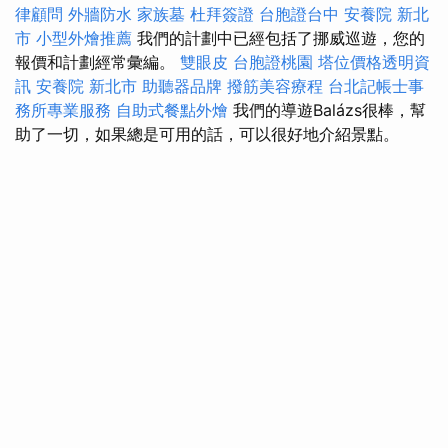
律顧問
外牆防水
家族墓
杜拜簽證
台胞證台中
安養院 新北
市
小型外燴推薦
我們的計劃中已經包括了挪威巡遊，您的
報價和計劃經常彙編。
雙眼皮
台胞證桃園
塔位價格透明資
訊
安養院 新北市
助聽器品牌
撥筋美容療程
台北記帳士事
務所專業服務
自助式餐點外燴
我們的導遊Balázs很棒，幫
助了一切，如果總是可用的話，可以很好地介紹景點。