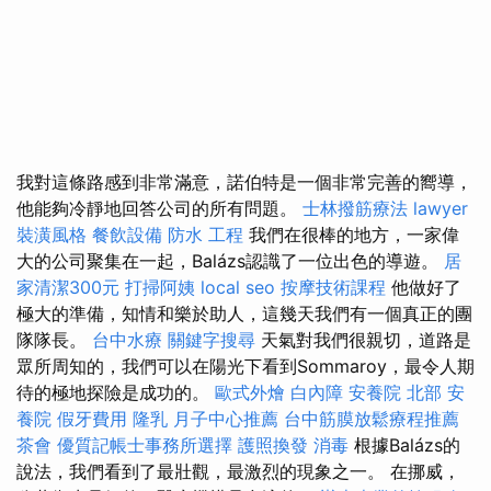
我對這條路感到非常滿意，諾伯特是一個非常完善的嚮導，
他能夠冷靜地回答公司的所有問題。
士林撥筋療法
lawyer
裝潢風格
餐飲設備
防水 工程
我們在很棒的地方，一家偉
大的公司聚集在一起，Balázs認識了一位出色的導遊。
居
家清潔300元
打掃阿姨
local seo
按摩技術課程
他做好了
極大的準備，知情和樂於助人，這幾天我們有一個真正的團
隊隊長。
台中水療
關鍵字搜尋
天氣對我們很親切，道路是
眾所周知的，我們可以在陽光下看到Sommaroy，最令人期
待的極地探險是成功的。
歐式外燴
白內障
安養院 北部
安
養院
假牙費用
隆乳
月子中心推薦
台中筋膜放鬆療程推薦
茶會
優質記帳士事務所選擇
護照換發
消毒
根據Balázs的
說法，我們看到了最壯觀，最激烈的現象之一。 在挪威，