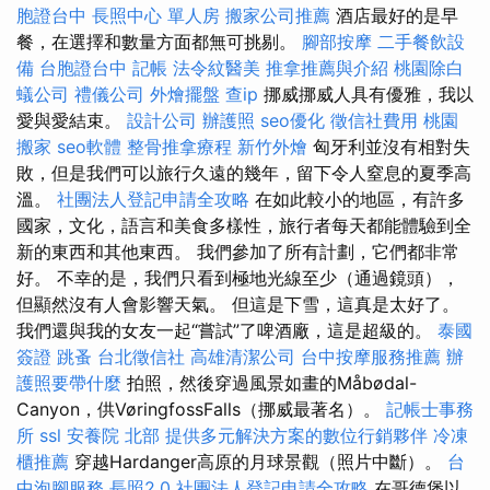
胞證台中
長照中心 單人房
搬家公司推薦
酒店最好的是早
餐，在選擇和數量方面都無可挑剔。
腳部按摩
二手餐飲設
備
台胞證台中
記帳
法令紋醫美
推拿推薦與介紹
桃園除白
蟻公司
禮儀公司
外燴擺盤
查ip
挪威挪威人具有優雅，我以
愛與愛結束。
設計公司
辦護照
seo優化
徵信社費用
桃園
搬家
seo軟體
整骨推拿療程
新竹外燴
匈牙利並沒有相對失
敗，但是我們可以旅行久遠的幾年，留下令人窒息的夏季高
溫。
社團法人登記申請全攻略
在如此較小的地區，有許多
國家，文化，語言和美食多樣性，旅行者每天都能體驗到全
新的東西和其他東西。 我們參加了所有計劃，它們都非常
好。 不幸的是，我們只看到極地光線至少（通過鏡頭），
但顯然沒有人會影響天氣。 但這是下雪，這真是太好了。
我們還與我的女友一起“嘗試”了啤酒廠，這是超級的。
泰國
簽證
跳蚤
台北徵信社
高雄清潔公司
台中按摩服務推薦
辦
護照要帶什麼
拍照，然後穿過風景如畫的Måbødal-
Canyon，供VøringfossFalls（挪威最著名）。
記帳士事務
所
ssl
安養院 北部
提供多元解決方案的數位行銷夥伴
冷凍
櫃推薦
穿越Hardanger高原的月球景觀（照片中斷）。
台
中泡腳服務
長照2.0
社團法人登記申請全攻略
在哥德堡以