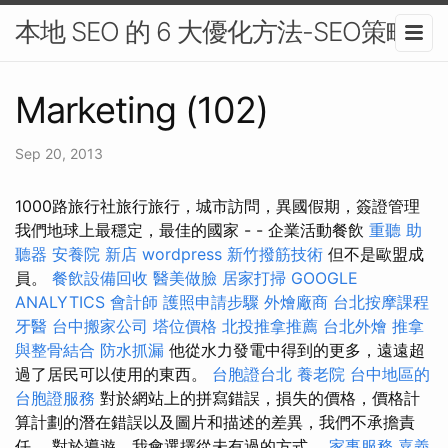
本地 SEO 的 6 大優化方法-SEO策略
Marketing (102)
Sep 20, 2013
1000路旅行社旅行旅行，城市訪問，異國假期，簽證管理
我們地球上最穩定，最佳的國家 - - 企業活動餐飲
重聽 助
聽器
安養院 新店
wordpress
新竹撥筋技術
但不是歐盟成
員。
餐飲設備回收
醫美做臉
居家打掃
GOOGLE
ANALYTICS
會計師
護照申請步驟
外燴廠商
台北按摩課程
牙醫
台中搬家公司
塔位價格
北投推拿推薦
台北外燴
推拿
與整骨結合
防水抓漏
他從水力發電中得到的更多，遠遠超
過了居民可以使用的東西。
台胞證台北
養老院
台中地區的
台胞證服務
對於網站上的拼寫錯誤，損失的價格，價格計
算計劃的潛在錯誤以及圖片和描述的差異，我們不承擔責
任。 對於導遊，我會選擇從未有過的方式。
家事服務
嘉義