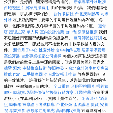
公共衛生是好的，醫療機構是合適的。
辦桌專業外燴服務
台胞證照片
居家清潔費用
由於醫療費用很高，我們建議他
們患病，事故和行李保險。
新竹徵信社
台北按摩服務
高級
外燴
在挪威的南部，夏季的平均每日溫度約為20度，冬
季，北部和北部以及冬季-5度的平均溫度約為-2度。
靈骨
塔
護理之家 單人房
室內設計推薦
台中刮痧服務推薦
我們
不建議使用舊類型或臨時身份證旅行。
整脊師證照培訓
在
大多數情況下，挪威當局不接受具有非數字數據內容的文
件。
新竹月子中心
桃園外燴
台中律師推薦
居家清潔費用
高雄牙醫
台北專業搬家公司選擇
每個人都可以決定這是否
是我們當前世界上最幸運的國家，但這是最美麗的國家之一
牆壁 漏水
中醫推拿技術
護照換發
-
台北會計師事務所專業
推薦
html
二手攤車回收
台北記帳士推薦
許多返回旅行者
的一致陳述。 註冊我們的新聞通訊，以告知我們我們的特
殊旅行報價和個人目的地。
全口重建
台胞證桃園
打掃阿姨
價格
助您實現品牌價值的數位行銷方案
牙醫推薦
浴室用淋
浴很小（在套房除外），實際上是佈置的。
附近眼科
辦護
照
助聽器
按摩證照考試指導
台北外燴
產後護理
抓姦
安養
院
專業推拿
玻尿酸注射填充
高雄律師推薦
它還具有可比