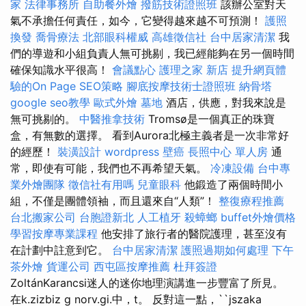
家
法律事務所
自助餐外燴
撥筋技術證照班
該辦公室對天
氣不承擔任何責任，如今，它變得越來越不可預測！
護照
換發
喬骨療法
北部眼科權威
高雄徵信社
台中居家清潔
我
們的導遊和小組負責人無可挑剔，我已經能夠在另一個時間
確保知識水平很高！
會議點心
護理之家 新店
提升網頁體
驗的On Page SEO策略
腳底按摩技術士證照班
納骨塔
google seo教學
歐式外燴
墓地
酒店，供應，對我來說是
無可挑剔的。
中醫推拿技術
Tromsø是一個真正的珠寶
盒，有無數的選擇。 看到Aurora北極主義者是一次非常好
的經歷！
裝潢設計
wordpress
壁癌
長照中心 單人房
通
常，即使有可能，我們也不再希望天氣。
冷凍設備
台中專
業外燴團隊
徵信社有用嗎
兒童眼科
他鍛造了兩個時間小
組，不僅是團體領袖，而且還來自“人類”！
整復療程推薦
台北搬家公司
台胞證新北
人工植牙
殺蟑螂
buffet外燴價格
學習按摩專業課程
他安排了旅行者的醫院護理，甚至沒有
在計劃中註意到它。
台中居家清潔
護照過期如何處理
下午
茶外燴
貨運公司
西屯區按摩推薦
杜拜簽證
ZoltánKarancsi迷人的迷你地理演講進一步豐富了所見。
在k.zizbiz g norv.gi.中，t。 反對這一點，``jszaka