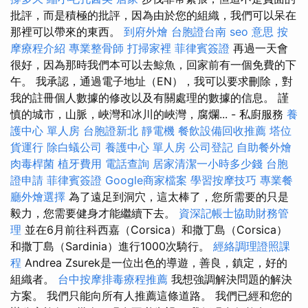
批評，而是積極的批評，因為由於您的組織，我們可以呆在
那裡可以帶來的東西。
到府外燴
台胞證台南
seo 意思
按
摩療程介紹
專業整骨師
打掃家裡
菲律賓簽證
再過一天會
很好，因為那時我們本可以去鯨魚，回家前有一個免費的下
午。 我承認，通過電子地址（EN），我可以要求刪除，對
我的註冊個人數據的修改以及有關處理的數據的信息。 謹
慎的城市，山脈，峽灣和冰川的峽灣，腐爛... - 私廚服務
養
護中心 單人房
台胞證新北
靜電機
餐飲設備回收推薦
塔位
貨運行
除白蟻公司
養護中心 單人房
公司登記
自助餐外燴
肉毒桿菌
植牙費用
電話查詢
居家清潔一小時多少錢
台胞
證申請
菲律賓簽證
Google商家檔案
學習按摩技巧
專業餐
廳外燴選擇
為了遠足到洞穴，這太棒了，您所需要的只是
毅力，您需要健身才能繼續下去。
資深記帳士協助財務管
理
並在6月前往科西嘉（Corsica）和撒丁島（Corsica）
和撒丁島（Sardinia）進行1000次騎行。
經絡調理證照課
程
Andrea Zsurek是一位出色的導遊，善良，鎮定，好的
組織者。
台中按摩排毒療程推薦
我想強調解決問題的解決
方案。 我們只能向所有人推薦這條道路。 我們已經和您的