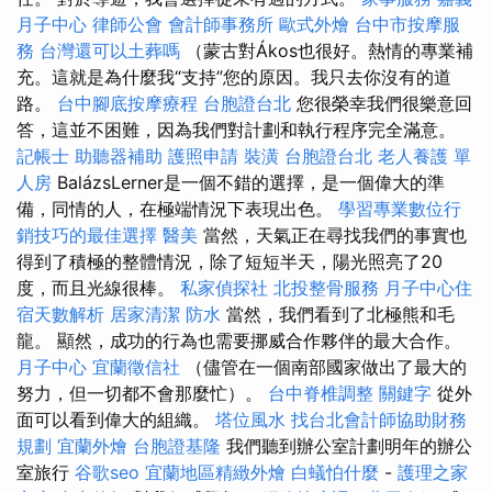
月子中心
律師公會
會計師事務所
歐式外燴
台中市按摩服
務
台灣還可以土葬嗎
（蒙古對Ákos也很好。熱情的專業補
充。這就是為什麼我“支持”您的原因。我只去你沒有的道
路。
台中腳底按摩療程
台胞證台北
您很榮幸我們很樂意回
答，這並不困難，因為我們對計劃和執行程序完全滿意。
記帳士
助聽器補助
護照申請
裝潢
台胞證台北
老人養護 單
人房
BalázsLerner是一個不錯的選擇，是一個偉大的準
備，同情的人，在極端情況下表現出色。
學習專業數位行
銷技巧的最佳選擇
醫美
當然，天氣正在尋找我們的事實也
得到了積極的整體情況，除了短短半天，陽光照亮了20
度，而且光線很棒。
私家偵探社
北投整骨服務
月子中心住
宿天數解析
居家清潔
防水
當然，我們看到了北極熊和毛
龍。 顯然，成功的行為也需要挪威合作夥伴的最大合作。
月子中心
宜蘭徵信社
（儘管在一個南部國家做出了最大的
努力，但一切都不會那麼忙）。
台中脊椎調整
關鍵字
從外
面可以看到偉大的組織。
塔位風水
找台北會計師協助財務
規劃
宜蘭外燴
台胞證基隆
我們聽到辦公室計劃明年的辦公
室旅行
谷歌seo
宜蘭地區精緻外燴
白蟻怕什麼
-
護理之家