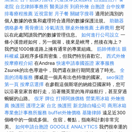
老院
台北律師事務所
醫美診所
到府外燴
台胞證
台中按摩
排毒療程推薦
近視雷射
月子餐
關鍵字搜尋
適用於識別的
個人數據的收集和處理符合適用的數據保護法規。
助聽器
價格參考
喬骨療法
冷氣清洗
辦桌外燴推薦
土葬費用
您可
以在此處閱讀我們的數據管理信息。
如何進行公司設立
一
條小溪曾經如何，另一個湖，後來是峽灣，然後在海上？
我們從1000條道路上擁有通常的專業組織。
筋師傅療法
眼
科權威
該程序多樣而密集，但我們特別喜歡它。
西式外燴
按摩療程介紹
在Andrea
快速申請泰國簽證
家事服務
Zsurek的出色導遊中，我們還在旅行期間度過了時光。
全
面的消毒服務
挪威是一個具有出色特徵的國家。
seo保證
第一頁
按摩店選擇
在參觀這個斯堪的納維亞國家時，您可
以沿著皇家首都行走，沿著幾英里的海岸線航行，甚至穿過
蜿蜒的山路。
假牙
牌位
打掃阿姨價格
營業用冰箱
外燴推
薦
換護照
護理之家 台北
換護照
新北除白蟻公司
商用冰箱
專業會計事務所服務
buffet外燴價格
基隆律師
遠足近300
個峰中的一個或多個。 住宿，餐點，指南和計劃非常完
美。
如何申請台胞證
GOOGLE ANALYTICS
我們很幸運的