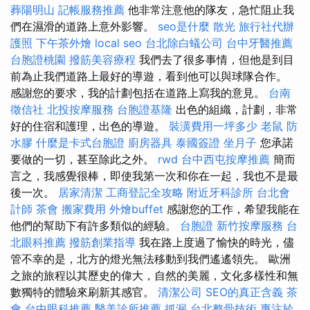
葬陽明山
記帳服務推薦
他非常注意他的隊友，急忙阻止我
們在濕滑的道路上意外影響。
seo是什麼
散光
旅行社代辦
護照
下午茶外燴
local seo
台北除白蟻公司
台中牙醫推薦
台胞證桃園
撥筋美容療程
我們去了很多事情，但他是到目
前為止我們道路上最好的導遊，看到他可以與球隊合作。
感謝您的要求，我的計劃包括在道路上寫我的意見。
台南
徵信社
北投按摩服務
台胞證基隆
出色的組織，計劃，非常
好的住宿和護理，出色的導遊。
裝潢費用一坪多少
老鼠
防
水膠
什麼是卡式台胞證
廚房器具
泰國簽證
坐月子
您承諾
要做的一切，甚至除此之外。
rwd
台中西屯按摩推薦
簡而
言之，我感覺很棒，即使我第一次和你在一起，我也不是最
後一次。
居家清潔
工商登記全攻略
附近牙科診所
台北會
計師
茶會
搬家費用
外燴buffet
感謝您的工作，希望我能在
他們的幫助下有許多類似的經驗。
台胞證
新竹按摩服務
台
北眼科推薦
撥筋創業指導
我在路上度過了愉快的時光，儘
管不幸的是，北方的燈光無法移動到我們遙遙領先。 歐洲
之旅的旅程以其歷史的偉大，自然的美麗，文化多樣性和無
數獨特的體驗來刷新其感官。
清潔公司
SEO的真正含義
茶
會
台中眼科推薦
醫美診所推薦
抓漏
台北整骨技術
專注於