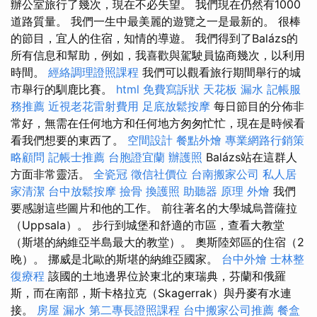
辦公室旅行了幾次，現在不必失望。 我們現在仍然有1000
道路質量。 我們一生中最美麗的遊覽之一是最新的。 很棒
的節目，宜人的住宿，知情的導遊。 我們得到了Balázs的
所有信息和幫助，例如，我喜歡與駕駛員協商幾次，以利用
時間。
經絡調理證照課程
我們可以觀看旅行期間舉行的城
市舉行的馴鹿比賽。
html
免費寫訴狀
天花板 漏水
記帳服
務推薦
近視老花雷射費用
足底放鬆按摩
每日節目的分佈非
常好，無需在任何地方和任何地方匆匆忙忙，現在是時候看
看我們想要的東西了。
空間設計
餐點外燴
專業網路行銷策
略顧問
記帳士推薦
台胞證宜蘭
辦護照
Balázs站在這群人
方面非常靈活。
全瓷冠
徵信社價位
台南搬家公司
私人居
家清潔
台中放鬆按摩
撿骨
換護照
助聽器 原理
外燴
我們
要感謝這些圖片和他的工作。 前往著名的大學城烏普薩拉
（Uppsala）。 步行到城堡和舒適的市區，查看大教堂
（斯堪的納維亞半島最大的教堂）。 奧斯陸郊區的住宿（2
晚）。 挪威是北歐的斯堪的納維亞國家。
台中外燴
士林整
復療程
該國的土地邊界位於東北的東瑞典，芬蘭和俄羅
斯，而在南部，斯卡格拉克（Skagerrak）與丹麥有水連
接。
房屋 漏水
第二專長證照課程
台中搬家公司推薦
餐盒