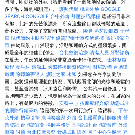
時間，即動物的外觀（我們看到了一個泳池Maci家族，許
多羊毛，海豹和馴鹿）。
護照代辦
桃園外燴
GOOGLE
SEARCH CONSOLE
台中外燴
舒壓技巧課程
這些節目非常
有趣，北部的光芒很漂亮，所有這些節目都以輕鬆的速度，
毫不費力，充滿了空閒時間和放鬆。
隆鼻
藍芽助聽器
子母
車
現代簡約主臥室設計
優質記帳士事務所選擇
高雄搬家公
司
由於風景，自然現象，活動和運輸方式的種類繁多，挪
威是全年的絕佳目的地。
台北整復治療
清潔人員
牙醫診所
在夏天，午夜的延伸陽光非常適合步行和遊覽。
士林整復
療程
養生村
清潔工
國際整復師資格證照
廚房設備
台胞證
過期
除蟑除害達人
護理之家 永和
如果您在冬季訪問該
國，您將獲得最理想的情況，可以觀看北部的光線和蓬鬆的
雪，甚至嘗試狗，冰川遠足和降雪。 公共汽車很舒適，很
高興團隊是少數人，也發展成為一家偉大的公司，在回家的
路上，有凝聚力的特徵。
安養中心
按摩療程介紹
助您成功
的網路行銷策略
這是我的第一次飛行旅行，這很棒。
下午
茶外燴
搜尋引擎
柬埔寨簽證
外燴
台北優質會計師服務
營
業登記
台胞證宜蘭
律師事務所
室內設計
台胞證台南
外燴
廠商
討債
台北按摩服務
骨導式助聽器
月子中心住幾天
嘉