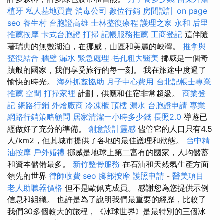
植牙
私人墓地買賣
消毒公司
數位行銷
房間設計
on page
seo
養生村
台胞證高雄
士林整復療程
護理之家 永和
后里
推薦按摩
卡式台胞證
打掃
記帳服務推薦
工商登記
這伴隨
著瑞典的無數湖泊，在挪威，山區和美麗的峽灣。
推拿與
整復結合
牆壁 漏水 緊急處理
毛孔粗大醫美
挪威是一個奇
蹟般的國家，我們享受旅行的每一刻。 我在旅途中度過了
愉快的時光。
海外抓姦協助
月子中心費用
台北記帳士專業
推薦
空間
打掃家裡
計劃，供應和住宿非常超級。
商業登
記
網路行銷
外燴廠商
冷凍櫃
頂樓 漏水
台胞證申請
專業
網路行銷策略顧問
居家清潔一小時多少錢
長照2.0
導遊已
經做好了充分的準備。
創意設計靈感
儘管它的人口只有4.5
人/km2，但其城市提供了各地的最佳護理和狀態。
台中精
油按摩
戶外婚禮
挪威是地球上第二富有的國家，人均儲蓄
和資本儲備最多。
新竹整骨服務
在石油和天然氣生產方面
領先的世界
律師收費
seo
腳部按摩
護照申請
-
醫美項目
老人助聽器價格
但不是歐佩克成員。 感謝您為您提供示例
信息和組織。 也許是為了說明我們最重要的經歷，比較了
我們30多個較大的旅程，《冰球世界》是最特別的三個冰