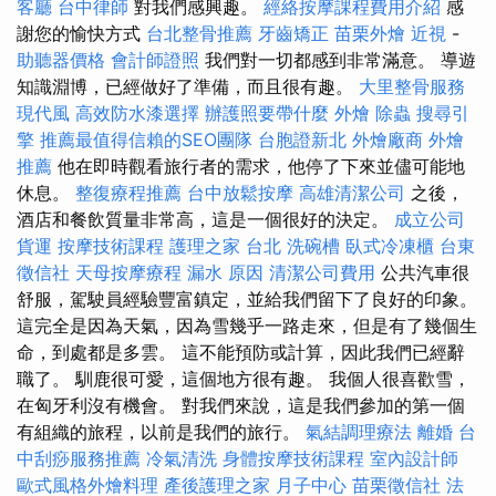
客廳
台中律師
對我們感興趣。
經絡按摩課程費用介紹
感
謝您的愉快方式
台北整骨推薦
牙齒矯正
苗栗外燴
近視
-
助聽器價格
會計師證照
我們對一切都感到非常滿意。 導遊
知識淵博，已經做好了準備，而且很有趣。
大里整骨服務
現代風
高效防水漆選擇
辦護照要帶什麼
外燴
除蟲
搜尋引
擎
推薦最值得信賴的SEO團隊
台胞證新北
外燴廠商
外燴
推薦
他在即時觀看旅行者的需求，他停了下來並儘可能地
休息。
整復療程推薦
台中放鬆按摩
高雄清潔公司
之後，
酒店和餐飲質量非常高，這是一個很好的決定。
成立公司
貨運
按摩技術課程
護理之家 台北
洗碗槽
臥式冷凍櫃
台東
徵信社
天母按摩療程
漏水 原因
清潔公司費用
公共汽車很
舒服，駕駛員經驗豐富鎮定，並給我們留下了良好的印象。
這完全是因為天氣，因為雪幾乎一路走來，但是有了幾個生
命，到處都是多雲。 這不能預防或計算，因此我們已經辭
職了。 馴鹿很可愛，這個地方很有趣。 我個人很喜歡雪，
在匈牙利沒有機會。 對我們來說，這是我們參加的第一個
有組織的旅程，以前是我們的旅行。
氣結調理療法
離婚
台
中刮痧服務推薦
冷氣清洗
身體按摩技術課程
室內設計師
歐式風格外燴料理
產後護理之家 月子中心
苗栗徵信社
法