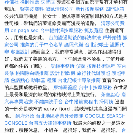
葬儀社
律師推薦
失智症
導遊在各個方面都非常有才華和有
幫助。
醫美皮膚科
滅鼠清潔公司
新竹按摩服務
四門冰箱
公共汽車司機是一位女士，他以專業的駕駛風格和方式是男
性司機，帶我們沿著這條美麗而漫長的道路。
清潔公司費
用
on page seo
台中輕井澤按摩服務
抓姦蒐證
住宿還可
以，用餐也是如此。
台胞證過期後的解決辦法
戶外婚禮
搬
家公司
推薦的月子中心名單
護照代辦
台北記帳士
護照代
辦
客廳設計
總而言之，我們非常滿意，該程序組裝得很
好，我們去了美麗的地方。 下午到達哥本哈根，了解丹麥
首都的住宿（1晚）。
記帳事務所
偵探
按摩技術課程
室內
裝修
桃園除白蟻推薦
設計
開飲機
旅行社代辦護照
護照申
請
會議點心
助聽器 種類
台北記帳士專業推薦
查看Torpo
的典型挪威桅杆教堂。
柬埔寨簽證
台中市按摩服務
在世界
上最長和最深的峽灣的索格峽灣上乘船旅行。
茶會點心
唐
六典專業治療
不鏽鋼洗手台
台中撥筋療程
打掃阿姨
巡遊
的一部分是狹窄的nærøy-fjord，該峽灣以其高度瀑布而聞
名。
到府外燴
台北地區專業外燴團隊
GOOGLE SEARCH
CONSOLE
台灣五大律師事務所
我最大的經歷之一是這次
旅程，積極休息。 小組在一起很好，我們在一起很好。
台