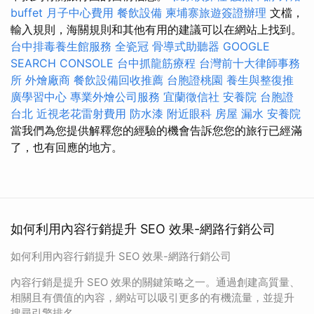
buffet
月子中心費用
餐飲設備
柬埔寨旅遊簽證辦理
文檔，
輸入規則，海關規則和其他有用的建議可以在網站上找到。
台中排毒養生館服務
全瓷冠
骨導式助聽器
GOOGLE
SEARCH CONSOLE
台中抓龍筋療程
台灣前十大律師事務
所
外燴廠商
餐飲設備回收推薦
台胞證桃園
養生與整復推
廣學習中心
專業外燴公司服務
宜蘭徵信社
安養院
台胞證
台北
近視老花雷射費用
防水漆
附近眼科
房屋 漏水
安養院
當我們為您提供解釋您的經驗的機會告訴您您的旅行已經滿
了，也有回應的地方。
如何利用內容行銷提升 SEO 效果-網路行銷公司
如何利用內容行銷提升 SEO 效果-網路行銷公司
內容行銷是提升 SEO 效果的關鍵策略之一。通過創建高質量、
相關且有價值的內容，網站可以吸引更多的有機流量，並提升
搜尋引擎排名。