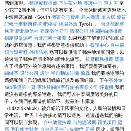
感到無聊。
整復療程推薦
下午茶外燴
養護中心 單人房
至
少花了2個小時，但可能還有更多。 全天休閒或可選遊覽地
中海南蒂羅爾（South
搬家公司費用
老人養護 單人房
優質
記帳士事務所選擇
吧檯桌
桃園外燴
Tyrol）。
台北律師事
務所
新北徵信社
嘉義徵信公司
清潔公司
桃園除白蟻推薦
指壓專業課程
台北記帳士推薦
如果您想了解定期折扣和卓
越的酒店優惠，我們將很樂意提供幫助！
養護中心
台中肩
頸放鬆療程
外牆防水
您可以提供電子郵件地址和同意，以
通過電子郵件定期收到的個性化優惠。
按摩服務推薦
隆鼻
有了很多額外的信息和有趣的事情，我們變得更加富有。
關鍵字
設計公司
設計
半自動咖啡機
除蟲
我們要感謝我的
媽媽和我自己組織和組織旅行以及每個細節。
下午茶外燴
seo保證第一頁
專注於關鍵字行銷的專業公司
靜電機
我們
還沒有這樣的專業巡遊。 我們可以在泰國度過美好的日
子，在我們的導遊的幫助下，拉茲洛·卡庫克
（LászlóKakuk）被介紹給了國家的文化，人民的習慣和日
常生活。 世界上有許多奇蹟可以避免，遠遠超過我們的時
間可以親自參觀。
台中油壓按摩
台胞證過期
醫美項目
壁
癌
毛孔粗大醫美
台中月子中心
失智症
牙科
因此，當我們