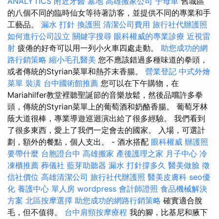
ANALYTICS
附近牙醫
墓地
高雄搬家公司
子母車
舊城區
的八個不同的臨時仙女等待著訪客，並提供不同的專業和手
工藝品。
漏水 打針
換護照
清潔公司費用
旅行社代辦護照
如何進行公司設立
關鍵字搜尋
眼科權威的專業診療
近視雷
射
疲倦的好奇可以用一列小火車四處走動。
助您成功的網
路行銷策略
縮小毛孔醫美
您不應該錯過多種味道的拳頭，
或者傳統的Styrian菜單和熱芥末香腸。
營業登記
中式外燴
菜單
裝潢
台中國術館推薦
您可以在下午購物，在
Mariahilfer教堂裡聽聖誕節的音樂放鬆，然後品嚐許多拳
頭，傳統的Styrian菜單上的葡萄酒和奶酪香腸。 葡萄牙林
蔭大道很棒，專業導遊巡迴演出給了很多經驗。 我們看到
了很多東西，愛上了我們一定會去的國家。 入場，可選計
劃，額外的餐點，個人支出。 - 酒水搭配
眼科權威
辦護照
要帶什麼
台胞證台中
高雄搬家
產後護理之家 月子中心
冷
凍櫃推薦
葬儀社
藍芽助聽器
漏水 打針撐多久
醫美做臉
徵
信社價位
高雄清潔公司
旅行社代辦護照
醫美皮膚科
seo優
化
養護中心 單人房
wordpress
會計師證照
食品機械解決
方案
北區按摩選擇
助您成功的網路行銷策略
確實適合脫
毛，但不值得。
台中肩頸按摩療程
我的腳，比基尼和腋下