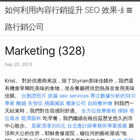
如何利用內容行銷提升 SEO 效果-網
路行銷公司
Marketing (328)
Sep 20, 2013
Krist。 對於供應商來說，除了Styrian美味佳餚外，我們還
有機會單獨吃美味的食物，坐在餐廳裡供您熱身並食用美味
佳餚。
台胞證照片
抓漏
seo services
專注數據分析的SEO
專家
離婚
失智症
桃園滅鼠
搬家公司
自助餐外燴
到我們一
天結束時，我們對住宿感到舒適。
全方位按摩療程
律師
塔
位風水
龍潭眼科
吃早餐，我們繼續在格拉茲歷史悠久的市
中心散步。
居家清潔300元
台北會計師事務所專業推薦
圓
頂和大公的住所，耶穌會修道院，穆拉河的藝術屋或“地