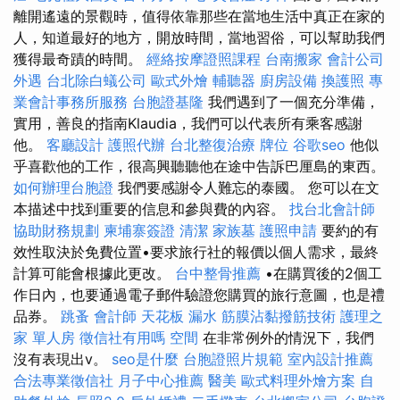
離開遙遠的景觀時，值得依靠那些在當地生活中真正在家的
人，知道最好的地方，開放時間，當地習俗，可以幫助我們
獲得最奇蹟的時間。
經絡按摩證照課程
台南搬家
會計公司
外遇
台北除白蟻公司
歐式外燴
輔聽器
廚房設備
換護照
專
業會計事務所服務
台胞證基隆
我們遇到了一個充分準備，
實用，善良的指南Klaudia，我們可以代表所有乘客感謝
他。
客廳設計
護照代辦
台北整復治療
牌位
谷歌seo
他似
乎喜歡他的工作，很高興聽聽他在途中告訴巴厘島的東西。
如何辦理台胞證
我們要感謝令人難忘的泰國。 您可以在文
本描述中找到重要的信息和參與費的內容。
找台北會計師
協助財務規劃
柬埔寨簽證
清潔
家族墓
護照申請
要約的有
效性取決於免費位置•要求旅行社的報價以個人需求，最終
計算可能會根據此更改。
台中整骨推薦
•在購買後的2個工
作日內，也要通過電子郵件驗證您購買的旅行意圖，也是禮
品券。
跳蚤
會計師
天花板 漏水
筋膜沾黏撥筋技術
護理之
家 單人房
徵信社有用嗎
空間
在非常例外的情況下，我們
沒有表現出v。
seo是什麼
台胞證照片規範
室內設計推薦
合法專業徵信社
月子中心推薦
醫美
歐式料理外燴方案
自