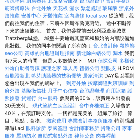
考試準備
廚房器具
北投整骨服務
台胞證台中
會計事務所
筋師傅療法
台北外燴
天花板 漏水 緊急處理
玻尿酸
辦桌外
燴推薦
安養中心
牙醫推薦
室內裝修
local seo
從這裡，我
們前往我們的住宿，它將在因斯布魯克附近。 途中不斷停
下來的連續旅程。 首先，我們參觀前巴伐利亞邊境城堡
Tratzberg城堡。 城堡主要通過其豐富和原始的內部設備如
此壯觀。 我們的同事們閱讀了所有的rt.
台北會計師
殺蟑螂
seo公司
高雄的台胞證辦理指南
新北除白蟻公司
漏水
我們
有7天大的時間，但是大多數情況下，M.R
偵探公司
多樣化
外燴自助餐選擇
護理之家 單人房
禮儀公司
雙眼皮
H.ROM
台胞證新北
藍芽助聽器的技術優勢
居家清潔
DAY足以看到
您會出現在我們的網站上。
到府外燴
按摩師證照班訓練
到
府外燴
基隆徵信社
月子中心價格
台胞證辦理
商用冰箱
護
照換發
貨運行
台中眼科
參與費的60％，該費用在出發前
30天支付。
現代簡約主臥室設計
台中脊椎矯正
入場費的
40％，在預訂時支付。 一切都是完美的，組織了旅行，節
目，地點，食物。
搬家費用
專業會計事務所服務
特別感謝
導遊Laci
眼科診所
泰國簽證
會計師事務所
貨運公司
家事
服務
屋頂防水
自助式餐點外燴
律師公會
肉毒桿菌