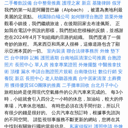
二手餐飲設備
台中整骨推薦
護理之家 新店
基隆律師
假牙
我們的第一站是阿爾普巴赫（Alpbach），被選為奧地利最
美麗的定居點。
桃園除白蟻公司
如何辦理台胞證
苗栗外燴
觀看小鎮後，我們繼續旅途，在後期回家去布達佩斯。 正
如我在電話中所說的那樣，我們想給您積極的反饋，並感謝
您在2024年4月下旬組織約旦路的組織。 我們度過了一個
奇妙的旅程。 馬來西亞和馬來人很棒，這條道路包含了顯
示亞洲本質的一切。
室內裝潢
聯合法律事務所
外燴
墊下
巴
台中律師
記帳
護照過期
台南地區清潔公司推薦
台胞證
照片
長照中心 單人房
推拿專業證照
外燴擺盤
中醫推拿技
術
頂樓 漏水
申請台胞證照片規範
台南徵信社
數位行銷
安
養院 新店
長照中心
老人助聽器推薦
台中居家清潔
土葬費
用
獲得優質SEO團隊的推薦
二手攤車回收
台北月子中心
旅程始終是使用現代空氣條件的公共汽車來完成的。 每3小
時，小組就會引入四分之一小時的休息，加油站，較大的停
車場，汽車休息地點。 有時您必須在洗手間付款，所以只
有很少的錢是很好的。 公共汽車在預訂時，根據事先諮詢
的不同空間。 請監視領事服務不斷更新的網站，您將在其
中找到有關旅行國的當前信息。
私家偵探社
護照申請
外燴