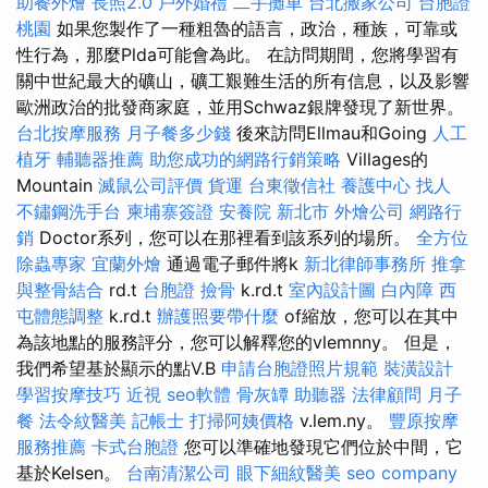
助餐外燴
長照2.0
戶外婚禮
二手攤車
台北搬家公司
台胞證
桃園
如果您製作了一種粗魯的語言，政治，種族，可靠或
性行為，那麼Plda可能會為此。 在訪問期間，您將學習有
關中世紀最大的礦山，礦工艱難生活的所有信息，以及影響
歐洲政治的批發商家庭，並用Schwaz銀牌發現了新世界。
台北按摩服務
月子餐多少錢
後來訪問Ellmau和Going
人工
植牙
輔聽器推薦
助您成功的網路行銷策略
Villages的
Mountain
滅鼠公司評價
貨運
台東徵信社
養護中心
找人
不鏽鋼洗手台
柬埔寨簽證
安養院 新北市
外燴公司
網路行
銷
Doctor系列，您可以在那裡看到該系列的場所。
全方位
除蟲專家
宜蘭外燴
通過電子郵件將k
新北律師事務所
推拿
與整骨結合
rd.t
台胞證
撿骨
k.rd.t
室內設計圖
白內障
西
屯體態調整
k.rd.t
辦護照要帶什麼
of縮放，您可以在其中
為該地點的服務評分，您可以解釋您的vlemnny。 但是，
我們希望基於顯示的點V.B
申請台胞證照片規範
裝潢設計
學習按摩技巧
近視
seo軟體
骨灰罈
助聽器
法律顧問
月子
餐
法令紋醫美
記帳士
打掃阿姨價格
v.lem.ny。
豐原按摩
服務推薦
卡式台胞證
您可以準確地發現它們位於中間，它
基於Kelsen。
台南清潔公司
眼下細紋醫美
seo company