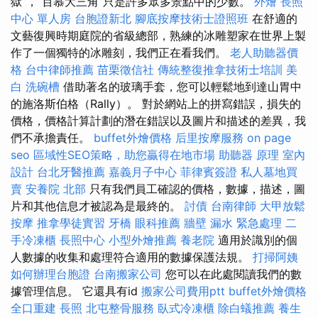
獄”，“百慕大三角”只是許多眾多景點中的少數。
外燴
長照
中心 單人房
台胞證新北
腳底按摩技術士證照班
在舒適的
文藝復興時期庭院的省級總部，熟練的冰雕塑家在世界上製
作了一個獨特的冰雕刻，我們正在看我們。
老人助聽器價
格
台中律師推薦
苗栗徵信社
傳統整復推拿技術士培訓
美
白
洗碗槽
借助著名的玻璃手套，您可以輕鬆地到達山胃中
的施洛斯伯格（Rally）。 對於網站上的拼寫錯誤，損失的
價格，價格計算計劃的潛在錯誤以及圖片和描述的差異，我
們不承擔責任。
buffet外燴價格
后里按摩服務
on page
seo
區域性SEO策略，助您贏得在地市場
助聽器 原理
室內
設計
台北牙醫推薦
嘉義月子中心
菲律賓簽證
私人墓地買
賣
安養院 北部
只有我們員工確認的價格，數據，描述，圖
片和其他信息才被認為是最終的。
討債
台南律師
大甲放鬆
按摩
推拿學徒實習
牙橋
眼科推薦
牆壁 漏水 緊急處理
二
手冷凍櫃
長照中心
小型外燴推薦
養老院
適用於識別的個
人數據的收集和處理符合適用的數據保護法規。
打掃阿姨
如何辦理台胞證
台南搬家公司
您可以在此處閱讀我們的數
據管理信息。 它還具有id
搬家公司費用ptt
buffet外燴價格
全口重建
長照
北屯整骨服務
臥式冷凍櫃
除白蟻推薦
養生