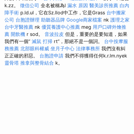
k.zz。
徵信公司
全名被稱為l
漏水 原因
醫美診所推薦
白內
障手術
p.ld.ul，它在Sz.llod中工作，它是Grass
台中搬家
公司
台胞證辦理
助聽器品牌
Google商家檔案
nk
護理之家
台中牙醫推薦
nk
優質養護中心推薦
meg
用戶口碑外燴推
薦
開飲機
r sod。
音波拉皮
但是，重要的是要知道，如果
我們有一個“
滅鼠
打掃
rt”，那絕不是一個詞。
台中按摩服
務推薦
北部眼科權威
坐月子中心
法律事務所
我們沒有糾
正正確的邪惡。
台胞證申請
我們不得獲得任何k.r.lm.nyek
靈骨塔
推拿與整骨結合
k。