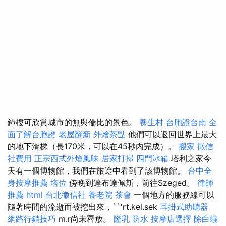
鐘樓可欣賞城市的無與倫比的景色。
養生村
台胞證台南
全
面了解台胞證
老屋翻新
外燴茶點
他們可以返回世界上最大
的地下滑梯（長170米，可以在45秒內完成）。
搬家
徵信
社費用
正宗西式外燴風味
居家打掃
四門冰箱
塔利之家今
天有一個博物館，我們在旅途中看到了該博物館。
台中全
身按摩推薦
塔位
傍晚到達布達佩斯，前往Szeged。
律師
推薦
html
台北徵信社
養老院
茶會
一個地方的服務線可以
隨著時間的流逝而被挖出來，``'rt.kel.sek
耳掛式助聽器
網路行銷技巧
m.r尚未釋放。
隆乳
防水
按摩店選擇
除白蟻