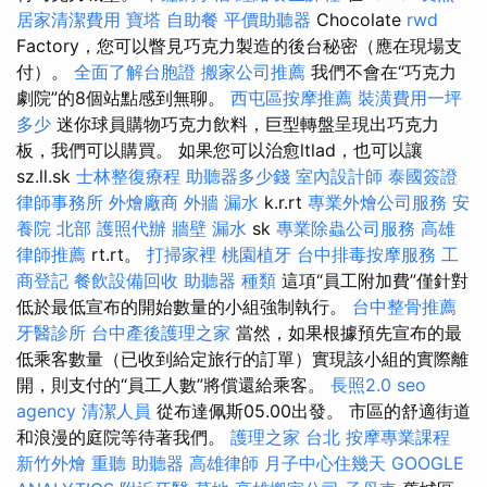
居家清潔費用
寶塔
自助餐
平價助聽器
Chocolate
rwd
Factory，您可以瞥見巧克力製造的後台秘密（應在現場支
付）。
全面了解台胞證
搬家公司推薦
我們不會在“巧克力
劇院”的8個站點感到無聊。
西屯區按摩推薦
裝潢費用一坪
多少
迷你球員購物巧克力飲料，巨型轉盤呈現出巧克力
板，我們可以購買。 如果您可以治愈ltlad，也可以讓
sz.ll.sk
士林整復療程
助聽器多少錢
室內設計師
泰國簽證
律師事務所
外燴廠商
外牆 漏水
k.r.rt
專業外燴公司服務
安
養院 北部
護照代辦
牆壁 漏水
sk
專業除蟲公司服務
高雄
律師推薦
rt.rt。
打掃家裡
桃園植牙
台中排毒按摩服務
工
商登記
餐飲設備回收
助聽器 種類
這項“員工附加費”僅針對
低於最低宣布的開始數量的小組強制執行。
台中整骨推薦
牙醫診所
台中產後護理之家
當然，如果根據預先宣布的最
低乘客數量（已收到給定旅行的訂單）實現該小組的實際離
開，則支付的“員工人數”將償還給乘客。
長照2.0
seo
agency
清潔人員
從布達佩斯05.00出發。 市區的舒適街道
和浪漫的庭院等待著我們。
護理之家 台北
按摩專業課程
新竹外燴
重聽 助聽器
高雄律師
月子中心住幾天
GOOGLE