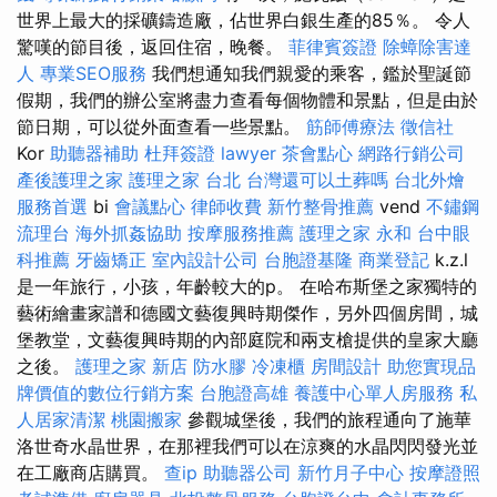
世界上最大的採礦鑄造廠，佔世界白銀生產的85％。 令人
驚嘆的節目後，返回住宿，晚餐。
菲律賓簽證
除蟑除害達
人
專業SEO服務
我們想通知我們親愛的乘客，鑑於聖誕節
假期，我們的辦公室將盡力查看每個物體和景點，但是由於
節日期，可以從外面查看一些景點。
筋師傅療法
徵信社
Kor
助聽器補助
杜拜簽證
lawyer
茶會點心
網路行銷公司
產後護理之家
護理之家 台北
台灣還可以土葬嗎
台北外燴
服務首選
bi
會議點心
律師收費
新竹整骨推薦
vend
不鏽鋼
流理台
海外抓姦協助
按摩服務推薦
護理之家 永和
台中眼
科推薦
牙齒矯正
室內設計公司
台胞證基隆
商業登記
k.z.l
是一年旅行，小孩，年齡較大的p。 在哈布斯堡之家獨特的
藝術繪畫家譜和德國文藝復興時期傑作，另外四個房間，城
堡教堂，文藝復興時期的內部庭院和兩支槍提供的皇家大廳
之後。
護理之家 新店
防水膠
冷凍櫃
房間設計
助您實現品
牌價值的數位行銷方案
台胞證高雄
養護中心單人房服務
私
人居家清潔
桃園搬家
參觀城堡後，我們的旅程通向了施華
洛世奇水晶世界，在那裡我們可以在涼爽的水晶閃閃發光並
在工廠商店購買。
查ip
助聽器公司
新竹月子中心
按摩證照