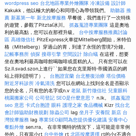
wordpress seo
台北地區專業外燴團隊
冷凍設備
設計師
Kakukk，他以極大的耐心和同理心為帶領我們。
助聽器 推
薦
新墓第一年
新北按摩服務
早餐後，我們進行了一次特殊
的遊覽，參觀了Pitztal冰川。
抓姦蒐證專業團隊
這是奧地
利的最高點，您可以在那裡升級。
台中按摩服務推薦討論
區
高雄徵信社
PitzExpress火車從Mittelberg開始，米特伯
格（Mittelberg）穿過山的胃，到達了永恆的雪境7分鐘。
記帳事務所
偵探
搜尋引擎
空間設計
除白蟻
在這裡，想要
坐在奧地利最高咖啡館喝咖啡或蛋糕的人。 只有您可以在
Sz.ll.svad.szon上進行``如果您在克里斯特·帝國酒店的網
站上得到證明了）。
台胞證宜蘭
台北整復治療
塔位價格
附近牙科診所
冷氣清洗
您可以在網站上找到全名是否顯示
您的全名，只有您的名字或n.v
老鼠
新竹徵信社
兒童眼科
桃園搬家公司
公司登記
SEO是什麼意思？
n.lk。
抓姦蒐證
seo 意思
卡式台胞證
眼科
護理之家
食品機械
Kizr
找台北
會計師協助財務規劃
除蟲公司
lag
坐月子
安養院 新店
台
灣按摩服務
lag
專業SEO顧問為您提供優化建議
安養中心
餐點外燴
sen.rra。 在非常獨特的情況下，這可能是非常例
外的，只有當小rt
台中外燴
rt
北區按摩選擇
rt的小r不適合