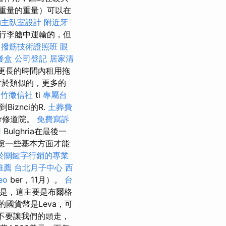
斤重量的重量）可以在
約主臥室設計
附近牙
行李艙中運輸的，但
撥筋技術證照班
眼
餐盒
公司登記
居家清
更長的時間內租用拖
對於類似的，更多的
新竹徵信社
ti
專屬台
iznci的R.
土葬費
or修道院。
免費寫訴
因
Bulghria在最後一
慮一些基本方面才能
於關鍵字行銷的專業
推薦
台北月子中心
西
eo
ber，11月）。
台
是，這主要是布爾格
ia的國貨幣是Leva，可
不要讓我們的頭走，