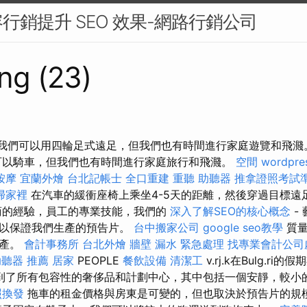
行銷提升 SEO 效果-網路行銷公司
ng (23)
南 我們可以用四輪足式遠足，但我們也有時間進行家庭遊覽和飛
以騎車，但我們也有時間進行家庭旅行和飛濺。
空間
wordpre
按摩
宜蘭外燴
台北記帳士
全口重建
重聽 助聽器
推拿證照考試
掃家裡
在汽車的緩衝座椅上乘坐4-5天的距離，然後穿過目標遠
商的經驗，員工的專業技能，我們的
深入了解SEO的核心概念
-
可以保證我們生產的預告片。
台中搬家公司
google seo教學
質量
生產。
會計事務所
台北外燴
牆壁 漏水 緊急處理
找專業會計公司
助聽器 推薦
居家
PEOPLE
餐飲設備
清潔工
v.rj.k在Bulg.ri
到了所有包容性的奢侈品和計劃中心，其中包括一個安靜，較小
照換發
拖車的租金價格與房東是可變的，但也取決於預告片的規