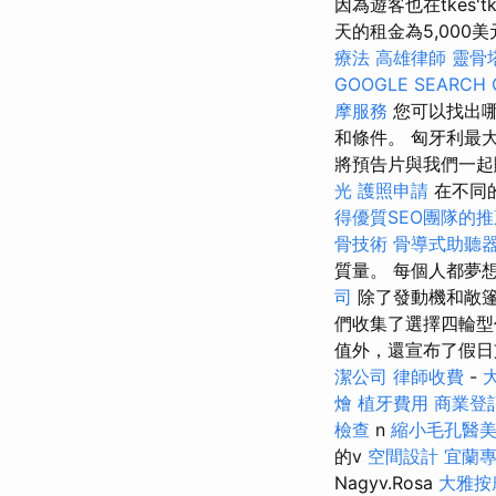
因為遊客也在tkes
天的租金為5,00
療法
高雄律師
靈骨
GOOGLE SEARCH 
摩服務
您可以找出
和條件。 匈牙利最大
將預告片與我們一起
光
護照申請
在不同
得優質SEO團隊的推
骨技術
骨導式助聽
質量。 每個人都夢
司
除了發動機和敞
們收集了選擇四輪型
值外，還宣布了假日
潔公司
律師收費
-
燴
植牙費用
商業登
檢查
n
縮小毛孔醫
的v
空間設計
宜蘭
Nagyv.Rosa
大雅按