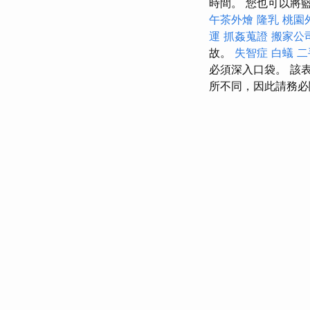
時間。 您也可以將
午茶外燴
隆乳
桃園
運
抓姦蒐證
搬家公司
故。
失智症
白蟻
二
必須深入口袋。 該
所不同，因此請務必