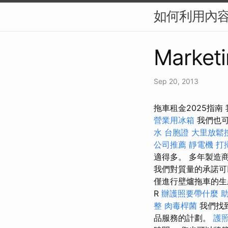
如何利用內容
Marketi
Sep 20, 2013
拖車租金2025指
營業用冰箱
我們也可
水
台胞證
大里放鬆
公司推薦
靜電機
打
適得多。 多年製造
我們對質量的承諾
僅進行壁爐拖車的
R
辦護照要帶什麼
整
肉毒桿菌
我們找
品服務的計劃。
護