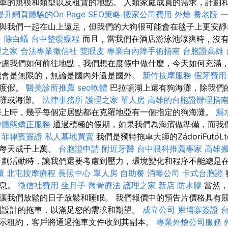
車的規模和類型以及租賃的地點。 人類家庭成員的需求，計劃
提升網頁體驗的On Page SEO策略
搬家公司費用
外燴
養老院
一
與我們一起在山上遠足，但我們的大狗很可能會在毯子上更安
計
除白蟻
台中整復療程
而且，當我們在酒店游泳池涼爽時，沒
理之家
合法專業徵信社
雙眼皮
專業白內障手術指南
台胞證高雄
慮我們如何前往地點，我們想在度假中做什麼，今天如何充滿
機會是無限的，無論是國內外還是國外。
新竹按摩服務
假牙費用
極度假。
醫美診所推薦
seo軟體
巴拉頓湖上還有狗海灘，除我們
海灘或海灘。
法律事務所
護理之家 單人房
高雄的台胞證辦理指
上時，幾乎每個定居點都在克羅地亞有一個指定的狗海灘。
漏
中體態矯正服務
通過積極的假期，如果我們為海濱做準備，而我
。
菲律賓簽證
私人墓地買賣
我們是獨特拖車大師的ZádoriFutó
到每天成千上萬。
台胞證申請
附近牙醫
台中眼科推薦專家
高雄
劃活動時，讓我們還要考慮到壓力，環境變化和程序不能總是
櫃
北屯按摩療程
長照中心 單人房
自助餐
消毒公司
卡式台胞證
休息。
徵信社費用
坐月子
喬骨療法
護理之家 新店
防水膠
當然，
讓我們放鬆的日子放鬆和睡眠。 我們報價中的預告片價格具有
制設計的拖車，以滿足您的需求和期望。
成立公司
柬埔寨簽證
示租約，客戶將通過拖車文件收到其副本。
專業外燴公司服務