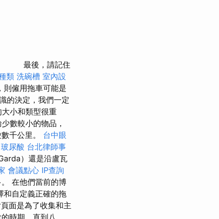
最後，請記住
 種類
洗碗槽
室內設
，則僱用拖車可能是
識的決定，我們一定
的大小和類型很重
輸少數較小的物品，
駛數千公里。
台中眼
玻尿酸
台北律師事
arda）還是沿盧瓦
家
會議點心
IP查詢
。 在他們當前的博
擇和自定義正確的拖
頁面是為了收集和主
st的時期，直到八