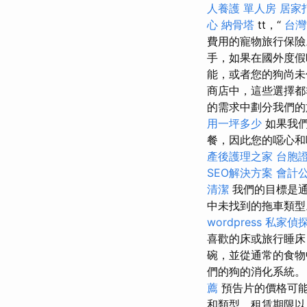
人養護 單人房
居家
心
納骨塔
tt，“
台灣
費用的寵物旅行保
手，如果在國外度假
能，或者您的狗尚未
商店中，這些選擇
的需求中劃分我們的
用一坪多少
如果我們
餐，因此您的噁心和
產後護理之家
台胞
SEO解決方案
會計
清潔
我們的目標是
中未找到的拖車類
wordpress
私家偵
喜歡的床或旅行睡床
碗，並從通常的食
們的狗的消化系統
薦
預告片的價格可
和類型，租賃期限