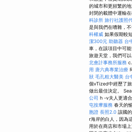
的城市和更頻繁的地
封閉的載體中運輸
科診所
旅行社護照
是與我們在嘈雜，不
科權威
如果假期較短
潔300元
助聽器
台
車，在該項目中可能
旅遊天堂，我們可
北會計事務所服務
c
用
唐六典專業治療
R
狀
毛孔粗大醫美
台
個vTized中經歷
做出最佳決定。 Se
公司
h -v夫人更適
屯按摩服務
春天的愉
胞證
長照2.0
該國的
r海岸的白人，因為這裡
用於在商店和市場上支