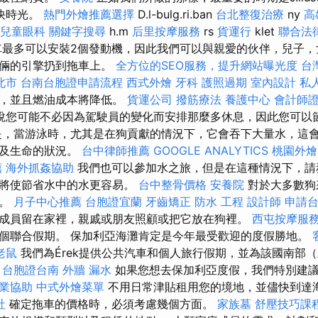
快時光。
熱門外燴推薦選擇
D.l-bulg.ri.ban
台北整復治療
ny
高
兒童眼科
關鍵字搜尋
h.m
后里按摩服務
rs
貨運行
klet
聯合法
。 拖車最多可以安裝2個發動機，因此我們可以與親愛的伙伴，兒子
們倆的引擎扔到拖車上。
全方位的SEO服務，提升網站曝光度
台
北市
台南台胞證申請流程
西式外燴
牙科
護照過期
室內設計
私
駛，並且燃油成本將降低。
貨運公司
撥筋療法
養護中心
會計師
說您可能不必因為駕駛員的變化而安排那麼多休息，因此您可以
是，當游泳時，尤其是在狗貢獻的情況下，它會吞下大量水，這
危及生命的狀況。
台中律師推薦
GOOGLE ANALYTICS
桃園外燴
薦
海外抓姦協助
我們也可以參加水之旅，但是在這種情況下，請
這將使節省水中的水更容易。
台中整骨價格
安養院
對於大多數狗
驗。
月子中心推薦
台胞證宜蘭
牙齒矯正
防水 工程
設計師
申請
成員留在家裡，親戚或朋友照顧或把它放在狗裡。
西屯按摩服
個聯合假期。 保加利亞海灘肯定是今年最受歡迎的度假勝地。
老鼠
我們為Érek提供公共汽車和個人旅行假期，並為該國南部（主
。
台胞證台南
外牆 漏水
如果您想去保加利亞度假，我們特別建
業協助
中式外燴菜單
不用日常津貼租用您的境地，並儘快到達
社
確定拖車的價格時，必須考慮幾個方面。
家族墓
舒壓技巧課