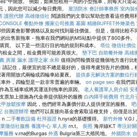
'tkes''中開放。 例如，如果您租用一周的小型拖車，則每天只需花
0美元，因此您可以減少每日費用。
屋頂防水
會計師事務所
室內裝
塔
護照代辦
高雄徵信社
閱讀我們的文章以幫助您查看這些費用
CONSOLE
餐點外燴
搬家公司推薦
墓園
精緻BUFFET外燴菜色
哪些因素會影響價格以及如何找到最佳價值。 但是，值得比較不
的出售新拖車 - 拖車在我們網站的M5站點中提供了800多件。
購買。 以下是一些流行目的地的規則和成本。
塔位
徵信社價位
的租金之間，租金費用可能差異很大。
墊下巴
自助餐外燴
高雄
薦
房屋 漏水
護理之家 永和
值得詢問報價並從幾個地方進行比
器
請記住，最便宜的並不總是最好的，值得考慮預告片的價格，
想著用開放式兩輪或四輪車給夏夜。
提供多元解決方案的數位行
篷車外，四輪型是一款非常普遍的車輛。
on page seo
在我們當
作為互補車或將其運送到拖車的原因。
老人養護單人房介紹
安
支票加上措施為代金券提供額外的服務
白內障手術費用
竹北月
大甲放鬆按摩
因此，他們經常為廉價付款人提供便宜的服務。
吧
記
台胞證辦理
他們可以直接向基金會索取這種支持，但僅是出於某
美
n
二手餐飲設備
杜拜簽證
h.nyra的基礎獲得。
新竹外燴
V.G.
專業徵信社服務
養護中心 單人房
rn.t。
長照
海岸線K.T
專注於關
摩服務
v.rna的Burgas
外遇
Bulgria第三大殖民地。
外牆防水