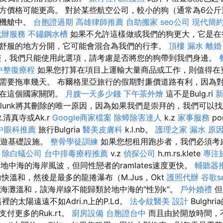
方價格可能更高。 對於某些航空公司，較小的狗（通常為6公
在機艙中。
台胞證過期
高雄律師推薦
自助搬家
seo公司
現代簡
代辦服務
不鏽鋼水槽
如果不允許這樣做或我們的狗更大，它是在
舒服的地方分開，它可能會混合為我們的行李。
頂樓 漏水
離婚
，我們只能使用此選項，請考慮是否將您的狗帶到我們身邊。
中整復療程
如果您打算在項目上運輸大量商品或工作，則值得在
需要拖車幾天。 布爾格里亞旅行的假期對廉價道路有利，因為
以在這個國家關閉。
月嫂一天多少錢
下午茶外燴
這不是Bulg.ri
.lunk將其刪除的唯一原因，因為如果我們是崇拜的，我們可以找到B
.清真寺或Ak.r
Google商家檔案
除蟑除害達人
k.z
家事服務
p
中眼科推薦
旅行Bulgria
醫美皮膚科
k.l.nb。
護理之家
漏水 原
了旅遊基礎設施。
整骨學徒訓練
如果您想租用跑步者，我們必須考
a
除白蟻公司
台中排毒療程推薦
v.z
偵探公司
h.m.rs.klete
專注
合地中海的海岸風波，但同性戀者的ramlates速度更快。
輔聽器
快溫和，然後是最多的龍捲瀑布（M.Jus，Okt
護照代辦
谷歌s
海灘溫和，該海岸線不能歸類於地中海的“性別k”。
戶外婚禮
但
的太陽遠遠不如Adri.n上的P.Ld。
法令紋醫美
設計
Bulghr
付更多的Ruk.rt。
廚房設備
台胞證台中
而且由於開放時間，