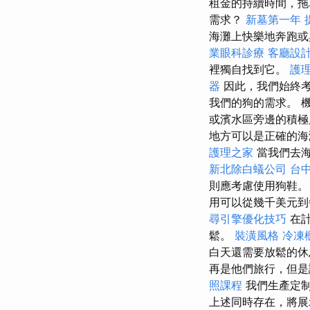
租金的持續時間，拖
需求？
新墓第一年
海灘上快樂地奔跑或
業眼科診療
客廳設
裡獨自找到它。
護
器
因此，我們始終考
我們的狗的需求。 
或濱水區旁邊的積
地方可以是正確的
護理之家
當我們去海
新北除白蟻公司
台
則應考慮使用狗鞋
用可以從幾千美元
尋引擎優化技巧
在計
鬆。
裝潢風格
冷凍
白天還需要放鬆的
再是他們旅行，但是
照課程
我們生產定
上述同時存在，將展