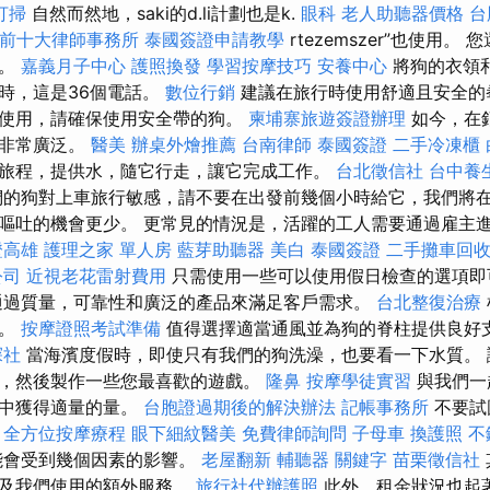
打掃
自然而然地，saki的d.li計劃也是k.
眼科
老人助聽器價格
台
前十大律師事務所
泰國簽證申請教學
rtezemszer”也使用
險。
嘉義月子中心
護照換發
學習按摩技巧
安養中心
將狗的衣領
時，這是36個電話。
數位行銷
建議在旅行時使用舒適且安全的
使用，請確保使用安全帶的狗。
柬埔寨旅遊簽證辦理
如今，在
都非常廣泛。
醫美
辦桌外燴推薦
台南律師
泰國簽證
二手冷凍櫃
旅程，提供水，隨它行走，讓它完成工作。
台北徵信社
台中養
的狗對上車旅行敏感，請不要在出發前幾個小時給它，我們將
嘔吐的機會更少。 更常見的情況是，活躍的工人需要通過雇主
證高雄
護理之家 單人房
藍芽助聽器
美白
泰國簽證
二手攤車回
公司
近視老花雷射費用
只需使用一些可以使用假日檢查的選項
通過質量，可靠性和廣泛的產品來滿足客戶需求。
台北整復治療
型。
按摩證照考試準備
值得選擇適當通風並為狗的脊柱提供良好
探社
當海濱度假時，即使只有我們的狗洗澡，也要看一下水質。 
，然後製作一些您最喜歡的遊戲。
隆鼻
按摩學徒實習
與我們一
物中獲得適量的量。
台胞證過期後的解決辦法
記帳事務所
不要試
。
全方位按摩療程
眼下細紋醫美
免費律師詢問
子母車
換護照
不
能會受到幾個因素的影響。
老屋翻新
輔聽器
關鍵字
苗栗徵信社
以及我們使用的額外服務。
旅行社代辦護照
此外，租金狀況也起