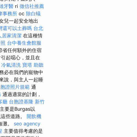
雄牙醫
ri
徵信社推薦
律事務所
oc
除白蟻
，女兒一起安全地出
灣還可以土葬嗎
台北
人居家清潔
在這種情
證照
台中養生會館服
節省任何額外的住宿
會引起噁心，並且在
冷氣清洗
寶塔
助聽
務必在我們的寵物中
來說，與主人一起睡
台胞證照片規範
通
務
通過適當的計劃，
客廳
台胞證基隆
新竹
要是Burgas以
議這些道路。
開飲機
海灘。
seo agency
程
主要值得考慮的是