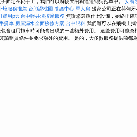
籃子固定在靴子上，我們可以將較大的狗運送到狗拖車中。
安養
外燴服務推薦
台胞證桃園
養護中心 單人房
幾家公司正在與匈牙
費用ptt
台中輕井澤按摩服務
無論您選擇什麼設備，始終正確
手攤車
房屋漏水全面檢修方案
台中眼科
我們還可以在飛機上攜
表包含租用拖車時可能會出現的一些額外費用。 這些費用可能會
閱讀租賃條件並要求額外的費用。 是的，大多數服務提供商都