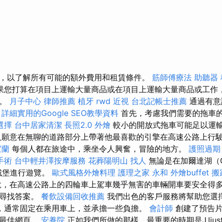
，以了解所有可能的額外費用和租賃條件。
筋師傅療法
助聽器
果您打算在項目上運輸大量商品或在項目上運輸大量商品或工作
案。
月子中心
律師推薦
植牙
rwd
近視
台北記帳士推薦
通過有意
。
詳細實用的Google SEO教學資料
首先，考慮我們需要的拖車
選擇
台中居家清潔
長照2.0
外燴
較小的開放式拖車可能足以運
人願意在無聊的道路部分上帶著他最喜歡的引擎在高速公路上行
宜蘭
每個人都在旅途中，乘坐令人興奮，冒險的地方。
護照過期
手術
台中輕井澤按摩服務
花葬陽明山
找人
無論是在加爾達湖（G
的城堡進行遊覽。
歐式風格外燴料理
護理之家 永和
外燴buffet
搬
，在高速公路上的四輪車上駕車幾乎無害的車輛開車要安全得多
在尋找答案。
餐飲設備回收推薦
我們出色的客戶服務將幫助您選
，通常固定在乘用車上，並承擔一些負擔。
會計師
創建了預告片
的最佳網頁。
安養院
正如我們所做的那樣，最重要的時期是J.liu