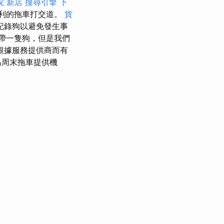
院 新店
搜尋引擎
下
利的拖車打交道。
貨
記錄狗以避免發生事
帶一隻狗，但是我們
根據服務提供商而有
為周末拖車提供機