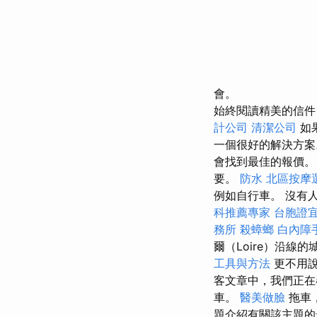
會。
始終閱讀精美的信件
計公司
清潔公司
如
一個很好的解決方
會找到最佳的報價
要。
防水
北區按摩
例如自行車。 沒有
科推薦專家
台胞證
務所
殺蟑螂
白內障
爾（Loire）沿線
工具與方法
更不用說
客文章中，我們正
車。
醫美做臉
拖車
題介紹有關該主題