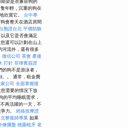
和期望是否兼容狗的
隻年輕，沉重的狗在
靜地欣賞它。
台中專
有狗會整天在酒店房間
台胞證台北
平價助聽
，以及它是否會滿足
您還可以計劃在山上
的河流外，還有很多
南
徵信公司
茶會
產後
水 打針
菲律賓簽證
們的狗不是游泳者，
Ltd。。 通常，租金費
搬家公司
全面掌握搜
在您需要的情況下放
狗的平均睡眠需求，
不再活躍的一天，不
競爭力。
經絡按摩證
台北整復師專業
如果
外燴擺盤
桃園植牙
老