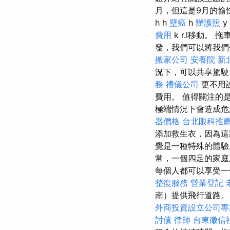
月，但這是9月的愉
h h
壁癌
h
辦護照
y
費用
k r.l移動
發，我們可以將我
搬家公司
安養院 新
況下，可以共享駕
務
禮儀公司
更不用
費用。 值得關注的
極端情況下會造成
器價格
台北眼科推
添加救生衣，因為
覺是一種特殊的體
常，一個四足的家庭
每個人都可以享受一
整復服務
營業登記
南）提供飛行道路
外商投資設立公司專
討債
律師
台東徵信