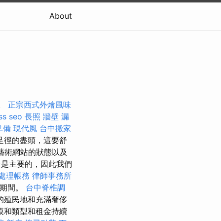
About
濺。
正宗西式外燴風味
ss seo
長照
牆壁 漏
準備
現代風
台中搬家
足徑的盡頭，這要舒
 藝術網站的狀態以及
是主要的，因此我們
處理帳務
律師事務所
的假期期間。
台中脊椎調
的殖民地和充滿奢侈
模和類型和租金持續