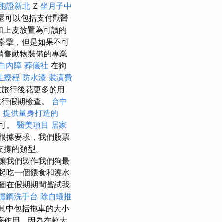
胞證新北
Z
坐月子中
。 您還可以包括支付獸醫
和上皮放置為可讀的
拳擊，但是如果不可
銷售動物裝備的專業
白內障
葬儀社
在狗
生療程
防水漆
裝潢費
在旅行後花更多的用
進行假期檢查。
台中
收
提供量身打造的
即可。
醫美項目
居家
根據要求，我們股票
支撐的類型。
讓我們製作我們狗最
起吃一個餵食和澆水
圖在假期期間嘗試我
鏽鋼洗手台
除白蟻推
其中包括拖車的大小
著作用，因為在較大