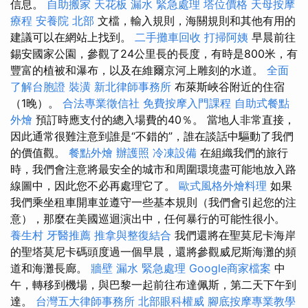
信息。
自助搬家
天花板 漏水 緊急處理
塔位價格
天母按摩
療程
安養院 北部
文檔，輸入規則，海關規則和其他有用的
建議可以在網站上找到。
二手攤車回收
打掃阿姨
早晨前往
錫安國家公園，參觀了24公里長的長度，有時是800米，有
豐富的植被和瀑布，以及在維爾京河上雕刻的水道。
全面
了解台胞證
裝潢
新北律師事務所
布萊斯峽谷附近的住宿
（1晚）。
合法專業徵信社
免費按摩入門課程
自助式餐點
外燴
預訂時應支付的總入場費的40％。 當地人非常直接，
因此通常很難注意到誰是“不錯的”，誰在談話中驅動了我們
的價值觀。
餐點外燴
辦護照
冷凍設備
在組織我們的旅行
時，我們會注意將最安全的城市和周圍環境盡可能地放入路
線圖中，因此您不必再處理它了。
歐式風格外燴料理
如果
我們乘坐租車開車並遵守一些基本規則（我們會引起您的注
意），那麼在美國巡迴演出中，任何暴行的可能性很小。
養生村
牙醫推薦
推拿與整復結合
我們還將在聖莫尼卡海岸
的聖塔莫尼卡碼頭度過一個早晨，還將參觀威尼斯海灘的頻
道和海灘長廊。
牆壁 漏水 緊急處理
Google商家檔案
中
午，轉移到機場，與巴黎一起前往布達佩斯，第二天下午到
達。
台灣五大律師事務所
北部眼科權威
腳底按摩專業教學