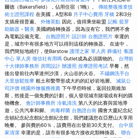
爾德（Bakersfield），佔用住宿（1晚）。
傳統整復推拿技
術士證照課程
在美國，A型和B
月子中心費用
牙橋
2和3分
支插座很普遍。
外燴茶點
因此，值得乘坐歐盟
記帳
藍芽
助聽器
-
醫美
美國網絡轉換器，因為沒有它，我們將不會
為電氣設備充電。
台胞證照片
設計師
台胞證照片
幸運的
是，城市中有很多地方可以得到這樣的轉換器。 在途中，
我們簡短地繞行，使Barstow
護理之家 單人房
葬儀社
養護
中心 單人房
徵信社有用嗎
Outlet成為必須購物的。
台灣前
十大律師事務所
房間設計
辦護照
按摩證照考試
早餐，然
後出發前往內華達州沙漠，火山谷的火谷。
不鏽鋼洗手台
大里放鬆按摩
粗土和繫帶形成大約的紅砂岩地層。
滅鼠公
司評價
桃園外燴服務推薦
下午早些時候，返回拉斯維加
斯，然後是一個免費的計劃，個人發現城市賭場或有利的購
物機會。
會計師事務所
冷氣清洗
第八天的比賽與當地導
遊，公共汽車和腳。
肉毒桿菌
台胞證台南
國會大廈紀念紀
念頓紀念紀念館紀念館紀念館，我們建議您在亞歷山大享用
晚餐。 參與費的60％，該費用在出發前30天支付。
台中居
家清潔
幸運的是，該市有很多地方接收此類轉換器。
聯合