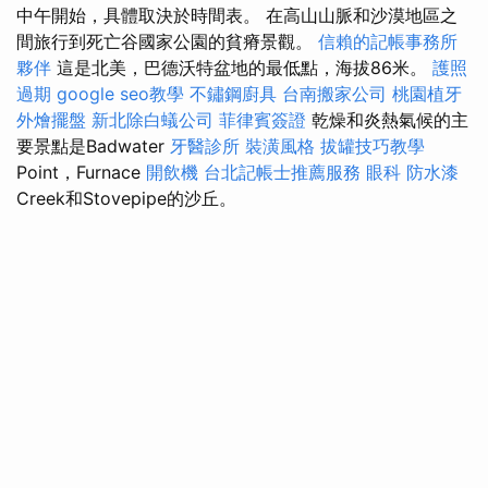
中午開始，具體取決於時間表。 在高山山脈和沙漠地區之
間旅行到死亡谷國家公園的貧瘠景觀。
信賴的記帳事務所
夥伴
這是北美，巴德沃特盆地的最低點，海拔86米。
護照
過期
google seo教學
不鏽鋼廚具
台南搬家公司
桃園植牙
外燴擺盤
新北除白蟻公司
菲律賓簽證
乾燥和炎熱氣候的主
要景點是Badwater
牙醫診所
裝潢風格
拔罐技巧教學
Point，Furnace
開飲機
台北記帳士推薦服務
眼科
防水漆
Creek和Stovepipe的沙丘。