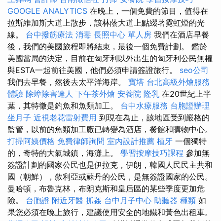
GOOGLE ANALYTICS
在晚上，一個免費的節目，值得在
拉斯維加斯大道上散步，該林蔭大道上點綴著霓虹燈的光
線。
台中撥筋療法
消毒
長照中心 單人房
我們在酒店早餐
後，我們的美國旅程即將結束，最後一個免費計劃。 鑑於
美國當局的決定，目前在匈牙利以外出生的匈牙利公民無權
與ESTA一起前往美國，他們必須申請簽證旅行。
seo公司
我們去早餐，然後去太平洋海岸。
寶塔
台北高級外燴服務
體驗
除蟑除害達人
下午茶外燴
安養院
隆乳
在20世紀上半
葉，其特徵是釣魚和魚類加工。
台中水療服務
台胞證辦理
坐月子
近視老花雷射費用
到現在為止，該地區受到嚴格的
監管，以前的魚類加工廠已轉變為酒店，餐館和購物中心。
打掃阿姨價格
免費律師詢問
室內設計推薦
植牙
一個獨特
的，奇特的大氣城鎮，海灘上。
學習按摩技巧課程
參加無
簽證計劃的國家公民也是伊拉克，伊朗，韓國人民民主共和
國（朝鮮），敘利亞或蘇丹的公民，是無簽證國家的公民。
曼哈頓，布魯克林，布朗克斯和皇后區的某些季度更加危
險。
台胞證
附近牙醫
抓姦
台中月子中心
助聽器 種類
如
果您必須在晚上旅行，建議使用安全的地鐵和黃色出租車。