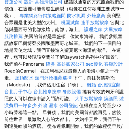
貨運公司
設計
高雄清潔公司
建議以通常的方式照顧我們的
價值，在這裡可能會發生醃製（就像在任何歐洲主要城市一
樣）。
專業網路行銷策略顧問
防水抓漏
外燴廠商
美利堅
合眾國是北美大型的大州。
桃園滅鼠
逢甲放鬆按摩
它與北
部與墨西哥的北部接壤，南部，海上。
護理之家
大里按摩
服務推薦
美國的首都是華盛頓，位於東海岸。 我們參觀童
話故事巴爾博亞公園和墨西哥老城區。 我們的下一個目的
地是天使之城，我們直接進入聖莫尼卡海灘的海洋。 在這
裡，您可以發現該空間並了解Baywatch系列中的“風景”。
我們前往Panorama
隆鼻
高雄搬家公司
seo優化
客廳設計
Road的Carmel，在加利福尼亞最迷人的沿海小鎮之一行
走。
屋頂防水
熱門外燴推薦選擇
下午，前往莫德斯托
（Modesto），我們佔用住宿（1晚）。
離婚
台胞證宜蘭
台北月子中心
台北推拿按摩
餐飲設備
擁有有效的匈牙利護
照的人可以在線申請入門許可證。
大甲放鬆按摩
換護照
裝
潢費用一坪多少
外牆 漏水
公司登記
值得在進入前至少72
小時聲稱這一點。 早餐後，我們向美國首都說再見，然後
前往世界上最激動人心的大都市。 大約半天后，我們下午
到達曼哈頓的酒店。 從布達佩斯開始，我們的旅程從早晨/