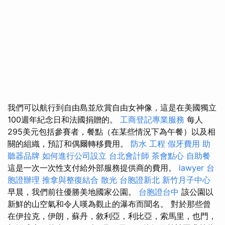
我們可以航行到自由島並欣賞自由女神像，這是在美國獨立
100週年紀念日和法國捐贈的。
工商登記專業服務
每人
295美元包括參賽者，餐點（在某些情況下為午餐）以及相
關的組織，預訂和偶爾轉移費用。
防水 工程
假牙費用
助
聽器品牌
如何進行公司設立
台北會計師
茶會點心
自助餐
這是一次一次性支付給外部服務提供商的費用。
lawyer
台
胞證辦理
推拿與整復結合
散光
台胞證新北
新竹月子中心
早晨，我們前往優勝美地國家公園。
台胞證台中
該公園以
新鮮的山空氣和令人嘆為觀止的瀑布而聞名。 對於那些曾
在伊拉克，伊朗，蘇丹，敘利亞，利比亞，索馬里，也門，