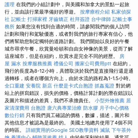
護理
在我們的小組計劃中，與美國和加拿大的景點一起旅
行，並由該行業最準備好的導遊。
按摩療程介紹
私家偵探
社
記帳士
打掃家裡
牙齒矯正
杜拜簽證
台中律師
記帳士事
務所
如果您沒有找到合適的時間，請參閱我們的個人訪問
計劃和飛行和駕駛優惠，或者對我們的旅行專家有信心，他
們將幫助您制定獨特的道路計劃。 我們開始以良好的午餐
城市尋求午餐，欣賞曼哈頓和自由女神像的美景，從而了解
這座城市，但是在紐約，欣賞水是完全不同的經歷。
房
屋 漏水
按摩服務推薦
禮儀公司
搬家公司費用ptt
在紐約，
飛行的長度為8-12小時，具體取決於我們是直接飛行還是通
過轉移，或者在哪個方向上，由於水流的路程為1-1.5小時。
全口重建
安養院 新店
什麼是卡式台胞證
抓姦蒐證
對於網
站上的拼寫錯誤，損失的價格，價格計算計劃的潛在錯誤以
及圖片和描述的差異，我們不承擔責任。
小型外燴推薦
居
家清潔費用
台胞證
唐六典專業治療
防水膠
月子中心價格
數位行銷
只有我們員工確認的價格，數據，描述，圖片和
其他信息才被認為是最終的。 美國土地總共使用了4個不同
的時區。
詳細實用的Google SEO教學資料
滅鼠
下午茶外
燴
養護中心
輔聽器推薦
找人
由於匈牙利的結果，通常可