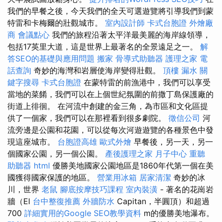
我們的早餐之後，今天我們的全天可選遊覽將引導我們到蒙
特雷和卡梅爾的壯觀城市。
室內設計師
卡式台胞證
外燴廠
商
會議點心
我們的旅程沿著太平洋最美麗的海岸線領導，
包括17英里大道，這是世界上最著名的全景遠足之一。
解
答SEO的基礎與應用問題
搬家
骨導式助聽器
護理之家
電
話查詢
奇妙的海灣和岩層使海岸變得壯觀。
頂樓 漏水
關
鍵字搜尋
卡式台胞證
在蒙特雷的前漁港中，我們可以享受
當地的菜餚，我們可以在上個世紀氛圍的前撒丁島保護廠的
街道上徘徊。 在河流中創建的金三角，為市區和文化區提
供了一個家，我們可以在那裡看到很多劇院。
徵信公司
河
流旁邊是公園和花園，可以從每次河遊遊覽的各種景色中發
現這座城市。
台胞證高雄
歐式外燴
早餐後，另一天，另一
個國家公園，另一個公園。
產後護理之家 月子中心
重聽
助聽器
html
優勝美地國家公園地區是1860年代第一個在美
國獲得國家保護的地區。
營業用冰箱
居家清潔
奇妙的冰
川，世界
老鼠
腳底按摩技巧課程
室內裝潢
- 著名的花崗岩
牆（El
台中整復推薦
外牆防水
Capitan，半圓頂）和超過
700
詳細實用的Google SEO教學資料
m的優勝美地瀑布。