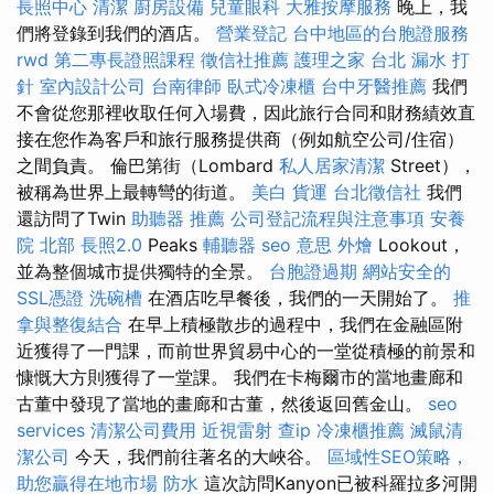
長照中心
清潔
廚房設備
兒童眼科
大雅按摩服務
晚上，我
們將登錄到我們的酒店。
營業登記
台中地區的台胞證服務
rwd
第二專長證照課程
徵信社推薦
護理之家 台北
漏水 打
針
室內設計公司
台南律師
臥式冷凍櫃
台中牙醫推薦
我們
不會從您那裡收取任何入場費，因此旅行合同和財務績效直
接在您作為客戶和旅行服務提供商（例如航空公司/住宿）
之間負責。 倫巴第街（Lombard
私人居家清潔
Street），
被稱為世界上最轉彎的街道。
美白
貨運
台北徵信社
我們
還訪問了Twin
助聽器 推薦
公司登記流程與注意事項
安養
院 北部
長照2.0
Peaks
輔聽器
seo 意思
外燴
Lookout，
並為整個城市提供獨特的全景。
台胞證過期
網站安全的
SSL憑證
洗碗槽
在酒店吃早餐後，我們的一天開始了。
推
拿與整復結合
在早上積極散步的過程中，我們在金融區附
近獲得了一門課，而前世界貿易中心的一堂從積極的前景和
慷慨大方則獲得了一堂課。 我們在卡梅爾市的當地畫廊和
古董中發現了當地的畫廊和古董，然後返回舊金山。
seo
services
清潔公司費用
近視雷射
查ip
冷凍櫃推薦
滅鼠清
潔公司
今天，我們前往著名的大峽谷。
區域性SEO策略，
助您贏得在地市場
防水
這次訪問Kanyon已被科羅拉多河開