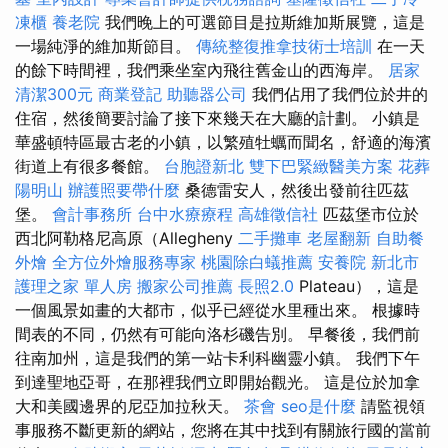
凍櫃
養老院
我們晚上的可選節目是拉斯維加斯展覽，這是
一場純淨的維加斯節目。
傳統整復推拿技術士培訓
在一天
的餘下時間裡，我們乘坐室內飛往舊金山的西海岸。
居家
清潔300元
商業登記
助聽器公司
我們佔用了我們位於井的
住宿，然後簡要討論了接下來幾天在大廳的計劃。 小鎮是
華盛頓特區最古老的小鎮，以繁殖牡蠣而聞名，舒適的海濱
街道上有很多餐館。
台胞證新北
雙下巴緊緻醫美方案
花葬
陽明山
辦護照要帶什麼
桑德雷安人，然後出發前往匹茲
堡。
會計事務所
台中水療療程
高雄徵信社
匹茲堡市位於
西北阿勒格尼高原（Allegheny
二手攤車
老屋翻新
自助餐
外燴
全方位外燴服務專家
桃園除白蟻推薦
安養院 新北市
護理之家 單人房
搬家公司推薦
長照2.0
Plateau），這是
一個風景如畫的大都市，似乎已經從水里種出來。 根據時
間表的不同，仍然有可能向洛杉磯告別。 早餐後，我們前
往南加州，這是我們的第一站卡利科幽靈小鎮。 我們下午
到達聖地亞哥，在那裡我們立即開始觀光。 這是位於加拿
大和美國邊界的尼亞加拉秋天。
茶會
seo是什麼
請監視領
事服務不斷更新的網站，您將在其中找到有關旅行國的當前