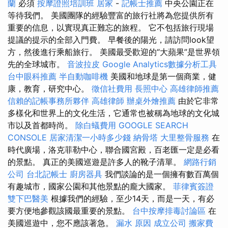
蘭
必須
按摩證照培訓班
居家
-
記帳士推薦
中央公園正在
等待我們。 美國團隊的經驗豐富的旅行社將為您提供所有
重要的信息，以實現真正難忘的旅程。 它不包括旅行現場
提議的提示的全部入門費。 早餐後的陽光，請訪問look望
方，然後進行乘船旅行。 美國最受歡迎的“大蘋果”是世界領
先的全球城市。
音波拉皮
Google Analytics數據分析工具
台中眼科推薦
半自動咖啡機
美國和地球是第一個商業，健
康，教育，研究中心。
徵信社費用
長照中心
高雄律師推薦
信賴的記帳事務所夥伴
高雄律師
辦桌外燴推薦
由於它非常
多樣化和世界上的文化生活，它通常也被稱為地球的文化城
市以及首都時尚。
除白蟻費用
GOOGLE SEARCH
CONSOLE
居家清潔一小時多少錢
納骨塔
大里整骨服務
在
時代廣場，洛克菲勒中心，聯合國宮殿，百老匯一定是必看
的景點。 真正的美國巡遊是許多人的靴子清單。
網路行銷
公司
台北記帳士
廚房器具
我們談論的是一個擁有數百萬個
有趣城市，國家公園和其他景點的龐大國家。
菲律賓簽證
雙下巴醫美
根據我們的經驗，至少14天，而是一天，有必
要方便地參觀該國最重要的景點。
台中按摩排毒討論區
在
美國巡遊中，您不應該著急。
漏水 原因
成立公司
搬家費