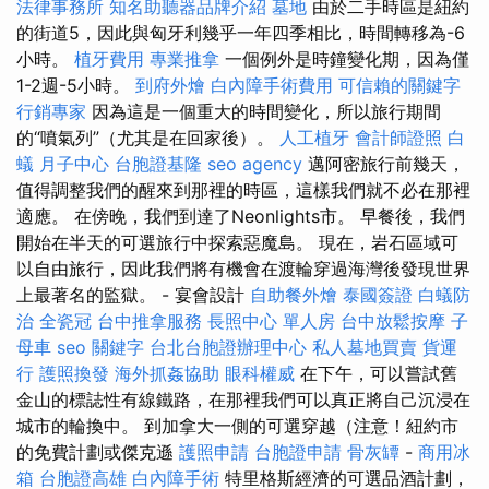
法律事務所
知名助聽器品牌介紹
墓地
由於二手時區是紐約
的街道5，因此與匈牙利幾乎一年四季相比，時間轉移為-6
小時。
植牙費用
專業推拿
一個例外是時鐘變化期，因為僅
1-2週-5小時。
到府外燴
白內障手術費用
可信賴的關鍵字
行銷專家
因為這是一個重大的時間變化，所以旅行期間
的“噴氣列”（尤其是在回家後）。
人工植牙
會計師證照
白
蟻
月子中心
台胞證基隆
seo agency
邁阿密旅行前幾天，
值得調整我們的醒來到那裡的時區，這樣我們就不必在那裡
適應。 在傍晚，我們到達了Neonlights市。 早餐後，我們
開始在半天的可選旅行中探索惡魔島。 現在，岩石區域可
以自由旅行，因此我們將有機會在渡輪穿過海灣後發現世界
上最著名的監獄。 - 宴會設計
自助餐外燴
泰國簽證
白蟻防
治
全瓷冠
台中推拿服務
長照中心 單人房
台中放鬆按摩
子
母車
seo 關鍵字
台北台胞證辦理中心
私人墓地買賣
貨運
行
護照換發
海外抓姦協助
眼科權威
在下午，可以嘗試舊
金山的標誌性有線鐵路，在那裡我們可以真正將自己沉浸在
城市的輪換中。 到加拿大一側的可選穿越（注意！紐約市
的免費計劃或傑克遜
護照申請
台胞證申請
骨灰罈
-
商用冰
箱
台胞證高雄
白內障手術
特里格斯經濟的可選品酒計劃，