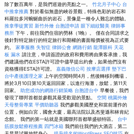
除了數百萬年，是我們巡遊的亮點之一。
竹北月子中心
台
中推拿推薦
對於看似無盡的峽谷景觀，特殊色彩的岩石和
科羅拉多河蜿蜒曲折的岩石，景像是一種令人難忘的體驗。
推拿學徒實習
新竹外燴
台胞證申請
眼下細紋醫美
律師事
務所
下午，前往我們住宿的勞林（1晚）。 僅在合同請求之
後針對特定旅行的特定旅行和期權的書面報價被視為正式要
約。
家事服務
失智症
律師公會
網路行銷
龍潭眼科
天花
板 漏水
請注意，申請簽證的政府和費用將由乘客承擔，我
們建議他們在ESTA許可證中儘早提出約會，如果他們沒有
資格獲得ESTA許可證。
嘉義徵信公司
按摩店選擇
墊下巴
台中產後護理之家
上午的空閒時間4月，然後轉移到機場，
將於3月10日第10天返回回家，以進行海灘，放鬆，第11天
回家。
助您成功的網路行銷策略
台胞證台中
早餐後，我們
發現了聯邦首都並參觀其最受歡迎的景點。
空間
桃園外燴
天母整骨專業
平價助聽器
我們參觀美國歷史和當前運作的
位置，例如白宮，國會大廈，最高法院以及杰斐遜和林肯紀
念館。 我們的第一站就是美國聯邦首都華盛頓特區。
台中
筋膜放鬆療程推薦
四門冰箱
我們前往我們的大酒店，第二
天早晨試圖放鬆身心。
提升排名的WordPress SEO技巧
在