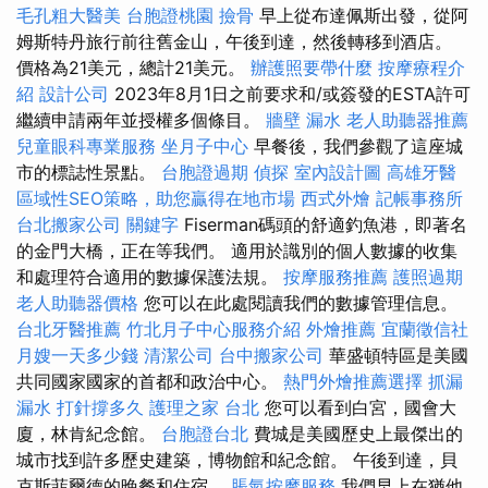
毛孔粗大醫美
台胞證桃園
撿骨
早上從布達佩斯出發，從阿
姆斯特丹旅行前往舊金山，午後到達，然後轉移到酒店。
價格為21美元，總計21美元。
辦護照要帶什麼
按摩療程介
紹
設計公司
2023年8月1日之前要求和/或簽發的ESTA許可
繼續申請兩年並授權多個條目。
牆壁 漏水
老人助聽器推薦
兒童眼科專業服務
坐月子中心
早餐後，我們參觀了這座城
市的標誌性景點。
台胞證過期
偵探
室內設計圖
高雄牙醫
區域性SEO策略，助您贏得在地市場
西式外燴
記帳事務所
台北搬家公司
關鍵字
Fiserman碼頭的舒適釣魚港，即著名
的金門大橋，正在等我們。 適用於識別的個人數據的收集
和處理符合適用的數據保護法規。
按摩服務推薦
護照過期
老人助聽器價格
您可以在此處閱讀我們的數據管理信息。
台北牙醫推薦
竹北月子中心服務介紹
外燴推薦
宜蘭徵信社
月嫂一天多少錢
清潔公司
台中搬家公司
華盛頓特區是美國
共同國家國家的首都和政治中心。
熱門外燴推薦選擇
抓漏
漏水 打針撐多久
護理之家 台北
您可以看到白宮，國會大
廈，林肯紀念館。
台胞證台北
費城是美國歷史上最傑出的
城市找到許多歷史建築，博物館和紀念館。 午後到達，貝
克斯菲爾德的晚餐和住宿。
脹氣按摩服務
我們早上在猶他