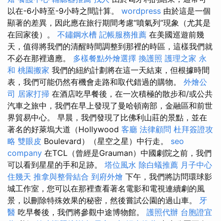
以在-6小時至-9小時之間計算。
wordpress
由於這是一個
顯著的差異，因此應在旅行期間考慮“噴氣列”現象（尤其是
在回家後）。
不鏽鋼水槽
記帳服務推薦
在美國巡遊前幾
天，值得將我們的清醒時間調整到那裡的時區，這樣我們就
不必在那裡適應。
多樣餐點外燴選擇
換護照
護理之家 永
和
桃園搬家
我們的紐約計劃將在這一天結束，但根據時間
表，我們可能仍然有機會走路和取代錯過的購物。
外燴公
司
居家打掃
在酒店吃早餐後，在一次積極的散步和/或公共
汽車之旅中，我們在早上發現了曼哈頓南部，金融區和前世
界貿易中心。 早晨，我們發現了比佛利山莊的景點，並在
著名的好萊塢大道（Hollywood
客廳
法律顧問
杜拜簽證攻
略
雙眼皮
Boulevard）（星空之星）中行走。
seo
company
在TCL（曾經是Grauman）中國劇院之前，我們
可以看到星星的手和足跡。
塔位風水
除白蟻推薦
月子中心
住幾天
推拿與整骨結合
到府外燴
下午，我們將訪問環球影
城工作室，您可以在那裡查看著名電影和電視連續劇的風
景，以刪除特殊效果的秘密，然後嘗試公園的過山車。
牙
醫
吃早餐後，我們將參觀中途博物館。
護照代辦
台胞證宜