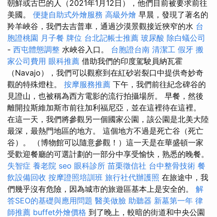
朝鮮或古巴的人（2021年1月12日），他們目前被要求前往
美國。
便捷自助式外燴服務
高級外燴
早晨，發現了著名的
羚羊峽谷，我們去吉普車，通過沙漠景觀接近狹窄的水
台
胞證桃園
月子餐
牌位
台北記帳士推薦
玻尿酸
除白蟻公司
-
西屯體態調整
水峽谷入口。
台胞證台南
清潔工
假牙
搬
家公司費用
眼科推薦
借助我們的印度駕駛員納瓦霍
（Navajo），我們可以觀察到在紅砂岩裂口中提供奇妙奇
觀的特殊燈柱。
按摩服務推薦
下午，我們前往紀念碑谷的
見證山，也被稱為西方電影的流行拍攝場所。 早餐，然後
離開拉斯維加斯市前往加利福尼亞，並在這裡待在這裡。
在這一天，我們將參觀另一個國家公園，該公園是北美大陸
最深，最熱門地區的地方。 這個地方不過是死亡谷（死亡
谷）。 （博物館可以隨意參觀！）這一天是在華盛頓一家
受歡迎餐廳的可選計劃的一部分中享受愉快，熟悉的晚餐。
失智症
養老院
seo
眼科診所
苗栗徵信社
台中整骨技術
餐
飲設備回收
按摩證照培訓班
旅行社代辦護照
在旅途中，我
們幾乎沒有危險，因為城市的旅遊區基本上是安全的。
解
答SEO的基礎與應用問題
醫美做臉
助聽器
新墓第一年
律
師推薦
buffet外燴價格
到了晚上，較暗的街道和中央公園