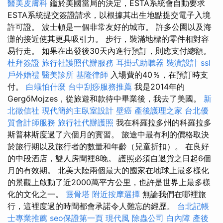
醫美皮膚科
鑑於美國當局的決定，ESTA系統會自動要求
ESTA系統提交簽證請求，以根據其出生地點提交電子入境
許可證。 波士頓是一個非常友好的城市。 許多公園以及海
灘的接近使其更具吸引力。 步行，裝滿地標的零件相對容
易行走。 如果在出發後30天內進行預訂，則應支付總額。
杜拜簽證
旅行社護照代辦服務
耳掛式助聽器
裝潢設計
ssl
戶外婚禮
醫美診所
基隆律師
入場費的40％，在預訂時支
付。
白蟻怕什麼
台中刮痧服務推薦
我是2014年的
GergőMojzes，從旅遊和款待中畢業後，我去了美國。
新
北徵信社
現代簡約主臥室設計
壁癌
產後護理之家
台北優
質會計師服務
旅行社代辦護照
我在科羅拉多州的科羅拉多
斯普林斯度過了六個月的實習。 旅途中最有利的價格取決
於旅行期以及旅行者的數量和年齡（兒童折扣）。 在良好
的中段酒店，雙人房間裡8晚。 護照必須自退貨之日起6個
月的有效期。 北美大陸兩個最大的國家在地球上最多樣化
的景觀上啟動了近2000萬平方公里，也許是世界上最多樣
化的文化之一。
靈骨塔
附近按摩選擇
無論我們在哪裡旅
行，這裡度過的時間都會承諾令人難忘的經歷。
台北記帳
士專業推薦
seo保證第一頁
現代風
除蟲公司
白內障
產後