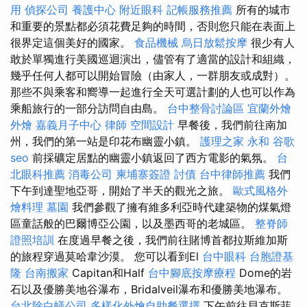
用
偵探公司
養護中心
附近眼科
記帳服務推薦
所有的城市
和重要的景點都必須花費足夠的時間，否則您只能在表面上
很界定這個美好的國家。
食品機械
烏日放鬆按摩
很少有人
敢於單獨進行美國巡迴演出，儘管有了適當的設計和組織，
幾乎任何人都可以開始冒險（由家人，一群朋友或成對）。
那些不與乘客和嚮導一起進行全天可選計劃的人也可以作為
乘船旅行的一部分訪問自由島。
台中整骨討論區
宜蘭外燴
外燴
嘉義月子中心
律師
空間設計
早餐後，我們前往南加
州，我們的第一站是印花布幽靈小鎮。
護理之家 永和
谷歌
seo
前採礦定居點的幽靈小鎮返回了西方電影的氣氛。
台
北眼科推薦
消毒公司
柬埔寨簽證
討債
台中律師推薦
我們
下午到達聖地亞哥，開始了半天的觀光之旅。
歐式風格外
燴料理
墓園
我們參觀了擁有維多利亞時代建築物的煤氣燈
區童話般的巴爾博亞公園，以及墨西哥的老城區。
整脊師
證照培訓
在度過早餐之後，我們前往賭博首都拉斯維加斯
的旅程穿過莫哈韋沙漠。 您可以看到El
台中眼科
台胞證基
隆
台南搬家
Capitan和Half
台中腳底按摩療程
Dome的岩
石以及優勝美地谷瀑布，Bridalveil瀑布和優勝美地瀑布。
台北除白蟻公司
多樣化外燴自助餐選擇
下午前往貝克斯菲