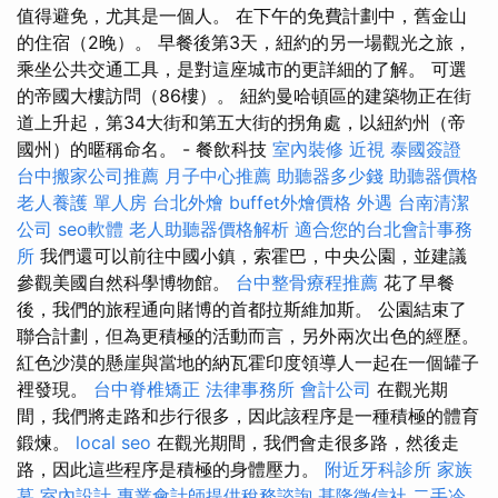
值得避免，尤其是一個人。 在下午的免費計劃中，舊金山
的住宿（2晚）。 早餐後第3天，紐約的另一場觀光之旅，
乘坐公共交通工具，是對這座城市的更詳細的了解。 可選
的帝國大樓訪問（86樓）。 紐約曼哈頓區的建築物正在街
道上升起，第34大街和第五大街的拐角處，以紐約州（帝
國州）的暱稱命名。 - 餐飲科技
室內裝修
近視
泰國簽證
台中搬家公司推薦
月子中心推薦
助聽器多少錢
助聽器價格
老人養護 單人房
台北外燴
buffet外燴價格
外遇
台南清潔
公司
seo軟體
老人助聽器價格解析
適合您的台北會計事務
所
我們還可以前往中國小鎮，索霍巴，中央公園，並建議
參觀美國自然科學博物館。
台中整骨療程推薦
花了早餐
後，我們的旅程通向賭博的首都拉斯維加斯。 公園結束了
聯合計劃，但為更積極的活動而言，另外兩次出色的經歷。
紅色沙漠的懸崖與當地的納瓦霍印度領導人一起在一個罐子
裡發現。
台中脊椎矯正
法律事務所
會計公司
在觀光期
間，我們將走路和步行很多，因此該程序是一種積極的體育
鍛煉。
local seo
在觀光期間，我們會走很多路，然後走
路，因此這些程序是積極的身體壓力。
附近牙科診所
家族
墓
室內設計
專業會計師提供稅務諮詢
基隆徵信社
二手冷