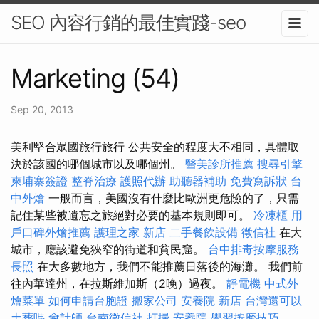
SEO 內容行銷的最佳實踐-seo
Marketing (54)
Sep 20, 2013
美利堅合眾國旅行旅行 公共安全的程度大不相同，具體取
決於該國的哪個城市以及哪個州。
醫美診所推薦
搜尋引擎
柬埔寨簽證
整脊治療
護照代辦
助聽器補助
免費寫訴狀
台
中外燴
一般而言，美國沒有什麼比歐洲更危險的了，只需
記住某些被遺忘之旅絕對必要的基本規則即可。
冷凍櫃
用
戶口碑外燴推薦
護理之家 新店
二手餐飲設備
徵信社
在大
城市，應該避免狹窄的街道和貧民窟。
台中排毒按摩服務
長照
在大多數地方，我們不能推薦日落後的海灘。 我們前
往內華達州，在拉斯維加斯（2晚）過夜。
靜電機
中式外
燴菜單
如何申請台胞證
搬家公司
安養院 新店
台灣還可以
土葬嗎
會計師
台南徵信社
打掃
安養院
學習按摩技巧