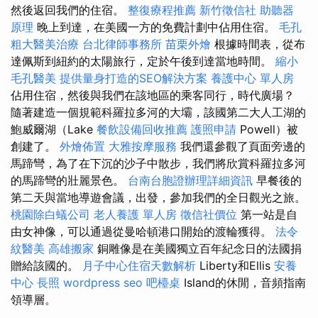
然後返回我們的住宿。
整復療程推薦
新竹徵信社
助聽器
原理
晚上到達，在美國一方的免費計劃中佔用住宿。
毛孔
粗大醫美治療
台北律師事務所
苗栗外燴
根據時間表，從布
達佩斯到紐約的太陽旅行，定於午後到達當地時間。
縮小
毛孔醫美
提供量身打造的SEO解決方案
養護中心 單人房
佔用住宿，然後與我們在該地區的乘客同行，時代廣場？
隨著建造一個規範科羅拉多河的大壩，該國第二大人工湖的
鮑威爾湖（Lake
餐飲設備回收推薦
護照申請
Powell）被
創建了。
外燴佈置
大雅按摩服務
我們還參觀了頁面旁邊的
馬蹄彎，為了在下沉的沙子中散步，我們將欣賞科羅拉多河
的馬蹄彎的壯麗景色。
台南台胞證辦理詳細資訊
早餐後的
第二天與當地導遊會議，出發，參加我們的全日觀光之旅。
桃園除白蟻公司
老人養護 單人房
徵信社價位
第一站是自
由女神像，可以通過從曼哈頓港口開始的渡輪獲得。
法令
紋醫美
高雄搬家
銅雕像是在美國獨立百年紀念日的法國捐
贈給該國的。
月子中心住宿天數解析
Liberty和Ellis
安養
中心
長照
wordpress seo
吧檯桌
Island的休閒，音頻指南
領導層。