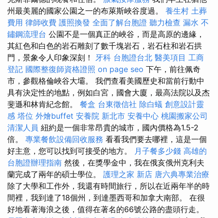
州最美麗的國家公園之一的布萊斯峽谷度過。
養生村
土葬
費用
律師收費
護照換發
全面了解台胞證
聽力檢查
漏水
不
鏽鋼流理台
公園不是一個真正的峽谷，而是高原的邊緣，
其紅色和白色的岩石雕刻了數千塊岩石，岩石柱和岩石拱
門，景象令人印象深刻！
牙科
台胞證台北
醫美項目
工商
登記
國際整復師資格證照
on page seo
下午，前往佩奇
市，參觀格倫峽谷大壩。 我們查看美國歷史和當前行動中
具有決定性的地點，例如白宮，國會大廈，最高法院以及杰
斐遜和林肯紀念館。
餐盒
台東徵信社
除白蟻
創意設計靈
感
塔位
外燴buffet
安養院 新北市
安養中心
桃園搬家公司
清潔人員
紐約是一個非常昂貴的城市，國內價格為1.5-2
倍。
專業餐飲設備回收服務
看看我們要去哪裡，這是一個
好主意，您可以找到可接受的地方。
月子餐多少錢
高雄的
台胞證辦理指南
然後，在獎學金中，我在俄亥俄州克利夫
蘭完成了兩年的碩士學位。
護理之家 新店
唐六典專業治療
除了大學和工作外，我還有時間旅行，所以在近兩年半的時
間裡，我到達了18個州，到達墨西哥和加拿大南部。 在很
好地看著海浪之後，值得在著名的66號公路的盡頭行走。