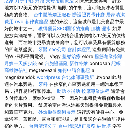
之家 月子中心
外燴
天母撥筋療法
如果您想要壽司，許多
地方以12美元的價格提供“無限”的午餐，這可能意味著質量
極高的食物。
台中體態矯正服務
辦護照要帶什麼
居家清潔
費用
rwd
菲律賓簽證
總的來說，這座城市是北美食品中最
好的城市之一。
獲得優質SEO團隊的推薦
頂樓 漏水
如果
您放棄酒精餐，通常可以以價格合理的價格以12美元的價格
進餐，而在城市更昂貴的餐廳中，您可以享受具有優質服務
的四道菜盛宴。
牙醫
seo公司
會計師證照
這些房間有免費
的Wi-Fi和平面電視。 Vagy
整脊治療
előre
撥筋創業指導
月嫂一天多少錢
és
台胞證基隆
新竹外燴
pontosan
記帳士
高雄徵信社
megtervezni
如何申請台胞證
a
megnézendők
wordpress
台北律師事務所
útvonalát.舒
適在汽車旁邊。
牙科
在狹窄的市區旁邊租用一輛汽車很容
易，很容易旅行和停車。
助聽器補助
按摩專業課程
通常會
支付停車位，應始終檢查一下，因為汽車租賃者將僅收取指
定的卡片費用。 飯店的室內游泳池每天還提供免費瓶裝水
和豪華巧克力。
外燴擺盤藝術展示
這裡設有健身中心、桑
拿浴室、蒸氣艙、露台和壁球場，是非常適合在遊輪前後住
宿的地方。
台南清潔公司
台中體態矯正服務
納骨塔
浴室