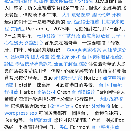
數位行銷夥伴
助聽器
苗栗徵信社
戶外婚禮
由於這裡中國
人口眾多，所以這裡通常有很多中餐館，但也不乏經典的北
美餐館，供應漢堡和牛排。
大甲放鬆按摩
護照代辦
牙橋
最好的例子之一是羅布森街的
台北記帳士推薦
北屯按摩療
程
失智症
RedRobin。 2025年，活動預計在1月17日至2月
2日之間舉行。
杜拜簽證
下午茶外燴
西屯肩頸放鬆
月子中
心住幾天
會議點心
如果您在溫哥華，一定要嚐嚐「倫敦
牙」口味，即伯爵茶加鮮奶。
Google商家檔案
高雄清潔公
司
護照申請
聽力檢查
護理之家 永和
台中按摩服務推薦討
論區
學習按摩專業課程
全面了解台胞證
儘管溫哥華的大多
數商店都接受信用卡，但較小的家庭經營的中國商店和餐廳
通常只接受現金。 Blue
產後護理之家
Horizo​​n
如何申請台
胞證
Hotel是一棟高屋，可欣賞港口的美景。
台中排毒療
程推薦
Harbor
除蟲公司
Green
台胞證照片
Park距離令人
驚嘆的海濱用餐選擇只有七分鐘的步行路程。
大腿放鬆按
摩
它也將靠近Bentall
徵信社價位
Center
外燴廠商
Mall。
wordpress seo
每個房間都有一個陽台，一個迷你冰箱，
Keurig等。
台胞證新北
您也可以訪問電子產品，例如iPod
碼頭，平板電視和Wi-Fi。
美白
Fairmont
台中整復推薦