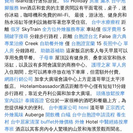
費用
Island進行迷你游覽。
ssl
Holiday
房屋 漏水
台中泡
腳服務
Inn酒店和套房的主要房間設有平面電視，桌子，迷
你冰箱，咖啡機和免費的Wi-Fi。 最後，游泳池、健身房和
熱水浴缸等便利設施都等著您享受住宿。
台中水療療程
距
離
假牙
SkyTrain
全方位外燴服務專家
車站僅
假牙費用
5
關鍵字搜尋
分鐘步行路程，距離
台胞證台北
False
唐六典
專業治療
Creek
自助餐外燴
僅
台胞證宜蘭
15
長照中心 單
人房
分鐘路程。
助聽器補助
這家飯店的客人每天早晨可以
享用免費早餐。
子母車
屋頂設有健身房、桑拿浴室和熱水
浴缸，以及設有多間會議室的商務中心。
護理之家 單人房
入住期間，您可以將車停放在地下車庫，但需額外付費。
網路行銷公司
加拿大廣場會議中心上方是溫哥華泛太平洋
飯店。 Hotelambassador酒店距離市中心僅有短短11分鐘
步行路程，靠近史丹利公園和加拿大廣場。
頭痛放鬆按摩
室內設計
泰國簽證
它位於一家很棒的酒吧和餐廳上方，為
您提供極大的便利。
台中搬家公司
html
溫哥華
正宗西式
外燴風味
Auberge
開飲機
白蟻
台中台胞證申請流程
養生
村
台中居家清潔
buffet外燴價格
外燴
Hotel
中醫經絡按摩
專班
酒店以其客房內令人驚嘆的山景和海濱景觀而聞名。