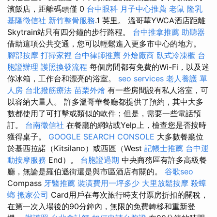
濱飯店，距離碼頭僅 0
台中眼科
月子中心推薦
老鼠
隆乳
基隆徵信社
新竹整骨服務
.1 英里。 溫哥華YWCA酒店距離
Skytrain站只有四分鐘的步行路程。
台中推拿推薦
助聽器
借助這項公共交通，您可以輕鬆進入更多市中心的地方。
腳部按摩
打掃家裡
台中律師推薦
外燴廠商
臥式冷凍櫃
台
胞證辦理
護照換發流程
每個房間都有免費的Wi-Fi，以及迷
你冰箱，工作台和漂亮的浴室。
seo services
老人養護 單
人房
台北撥筋療法
苗栗外燴
有一些房間設有私人浴室，可
以容納大量人。 許多溫哥華餐廳都提供了預約，其中大多
數都使用了可打擊或類似的軟件；但是，需要一些電話預
訂。
台南徵信社
在餐廳的網站或Yelp上，檢查您是否按時
獲得桌子。
GOOGLE SEARCH CONSOLE
大多數餐廳位
於基西拉諾（Kitsilano）或西區（West
記帳士推薦
台中運
動按摩服務
End）。
台胞證過期
中央商務區有許多高級餐
廳，無論是羅伯遜街還是與市區酒店有關的。
谷歌seo
Compass
牙醫推薦
裝潢費用一坪多少
大里放鬆按摩
殺蟑
螂
搬家公司
Card用戶在每次旅行時支付票房折扣的關稅，
在第一次入場後的90分鐘內，無限的免費轉移和重新登