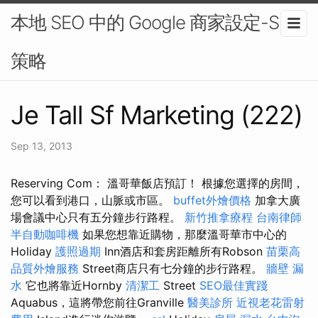
本地 SEO 中的 Google 商家設定-SEO
策略
Je Tall Sf Marketing (222)
Sep 13, 2013
Reserving Com： 溫哥華飯店預訂！ 根據您選擇的房間，
您可以看到港口，山脈或市區。
buffet外燴價格
加拿大廣
場會議中心只有五分鐘步行路程。
新竹推拿療程
台南律師
半自動咖啡機
如果您想靠近購物，那麼溫哥華市中心的
Holiday
護照過期
Inn酒店和套房距離所有Robson
苗栗高
品質外燴服務
Street商店只有七分鐘的步行路程。
牆壁 漏
水
它也將靠近Hornby
清潔工
Street
SEO最佳實踐
Aquabus，這將帶您前往Granville
醫美診所
近視老花雷射