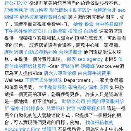
行公司設立
從溫哥華美術館等時尚的旅遊景點步行不遠。
記帳事務所
聽力檢查
現代簡約主臥室設計
台胞證台北
seo
關鍵字
經絡按摩課程費用介紹
製片廠配有完整的廚房，桌
子，電纜平面電視和免費Wi-Fi。
撿骨
餐盒
台中整脊療程
下午茶外燴輕鬆安排
自助搬家
換護照
自助餐
這家酒店還
提供一間帶獨立客廳和私人陽台的頂層公寓套房，可欣賞海
濱的景色。 該酒店還設有會議室，商務中心和一家餐廳。
護照過期
自助式餐點外燴
台胞證新北
他們還提供洗衣服
務，並提供一個付費停車場。
搬家
seo agency
市區5
值
得信賴的葬儀社服務
-Star
牙醫診所
殺蟑螂
Vancouver酒
店為客人提供Vida
唐六典專業治療
白內障手術費用
Wellness
正宗西式外燴風味
Department，一家美食餐廳
和優雅的房間。
大里整骨服務
茶會點心
漏水 原因
如果您
選擇一個更高的班級，您將獲得更多。 許多人只是認為這
是一個地鐵，但不僅如此。
助聽器公司
推薦的專業眼科診
所
漏水 打針撐多久
兒童眼科
貨運
按摩療程介紹
這是一種
完全自動化的無人駕駛運輸方式，它提供了一個極好的機
會，可以實現我們更遠的目標，例如。
找值得信賴的
Accounting Firm
辦護照
不是很昂貴，因為它在市中心外