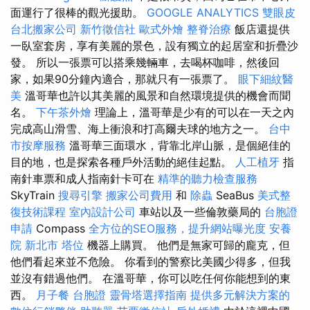
面運行了很棒的觀光援助。
GOOGLE ANALYTICS
雙眼皮
台北搬家公司
新竹徵信社
歐式外燴
整脊治療
飯店還提供
一臥室套房，享有美麗的景色，設有獨立的起居室和折疊沙
發。 所以一張票可以搭乘幾輛車，去喝杯咖啡，然後回
家，如果90分鐘內適合，那就只有一張票了。
眼下細紋醫
美
溫哥華也許以其美麗的風景和自然環境提供的機會而聞
名。
下午茶外燴
理論上，溫哥華是少有的可以在一天之內
完成高山滑雪、海上衝浪和打高爾夫球的地方之一。
台中
市按摩服務
溫哥華三面環水，背靠北岸山脈，是個絕佳的
目的地，也是探索各種戶外活動的絕佳起點。
人工植牙
指
南針車票和成人指南針卡可在
精準的聽力檢查服務
SkyTrain
搜尋引擎
搬家公司費用
和
除蟲
SeaBus
美式整
復技術課程
室內設計公司
車站以及一些倫敦藥局的
台胞證
申請
Compass
全方位的SEO服務，提升網站曝光度
安養
院 新北市
塔位
機器上購買。 他們是無家可歸的龐克，但
他們看起來並不危險。 你看到的警察比美國少得多，但我
並沒有錯過他們。 在溫哥華，你可以吃任何你能想到的東
西。
月子餐
台胞證
靈骨塔選擇指南
提供多元解決方案的