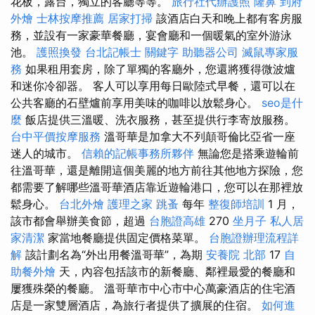
花板，露台，獨立的客廳等等。
旅行社代辦護照
隆鼻
到府
外燴
士林按摩推薦
居家打掃
該酒店白天和晚上都有客房服
務，並設有一家豪華餐廳，宴會廳和一個暖氣的室外游泳
池。
護照換發
台北記帳士
關鍵字
助聽器公司
滅鼠專家服
務
如果租用套房，除了單獨的客廳外，您還將獲得微波爐
和迷你冷卻器。 客人可以享用每日歐陸式早餐，還可以在
公共客廳的石壁爐前享用美味的咖啡以放鬆身心。
seo是什
麼
飯店提供三溫暖、洗衣服務，甚至提供行李寄放服務。
台中平價按摩服務
溫哥華是加拿大不列顛哥倫比亞省一座
迷人的城市。
信賴的記帳事務所夥伴
無論您是搭乘遊輪前
往溫哥華，還是離開這個美麗的地方前往其他地方探險，您
都需要了解哪些溫哥華酒店靠近遊輪港口，您可以在那裡放
鬆身心。
台北外燴
護理之家
跳蚤
每年
整復師培訓
1 月，
該市都會舉辦美食節，超過
台胞證高雄
270
坐月子
私人居
家清潔
家當地餐廳提供固定價格菜單。
台胞證辦理流程詳
解
該計劃名為“外出用餐溫哥華”，為期
安養院 北部
17
自
助餐外燴
天，內容包括該市的新餐廳、鄰裡最愛的餐廳和
屢獲殊榮的餐廳。 溫哥華市中心市中心萬豪酒店的住宅酒
店是一家雙層酒店，為旅行者提供了擴展的住宿。
如何進