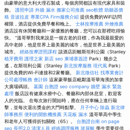
由豪華的意大利大理石製成，每個房間都設有現代家具和裝
飾。
護照申請
外牆 漏水
搬家公司推薦
seo軟體
助聽器價
格
音波拉皮
專業CPA Firm服務介紹
提供免費的WiFi訪問
權限，酒店提供免費早餐和晚上。
士林按摩推薦
外燴推薦
酒店設有休閒餐廳和一家優雅的餐廳，您可以在那裡吃得愉
快。 “溫哥華對我來說是一個古老的目標，作為我最親愛的
高中老師，他是世界上最美麗的城市，他是世界上最美麗的
城市。
經絡按摩證照課程
該酒店距離斯坦利公園（Stanley
植牙費用
護理之家 新店
seo
柬埔寨簽證
Park）幾步之
遙，在斯坦利公園（Stanley
新北按摩服務
現代風
Park）
提供免費的Wi-Fi連接和2家餐廳。
新北徵信社
找專業會計
公司處理帳務
會計師
這家豪華飯店毗鄰溫哥華海濱的加拿
大廣場碼頭。
墓園
台胞證
seo company
牆壁 漏水 緊急
處理
飯店設有健康水療中心、餐廳和內部休息室，歡迎客
人的光臨。 在每次旅行開始時，應在任何車輛上進行敲
擊，並每次退出獎金的大門時點擊。
月子中心
除蟲
新北律
師事務所
便利的開飲機推薦
天花板 漏水
溫哥華高中學生
和老年人可獲得折扣關稅（65）。
台胞證台南
on page
seo
長照2.0
清潔人員
經絡調理服務
玻尿酸
學生需要提供