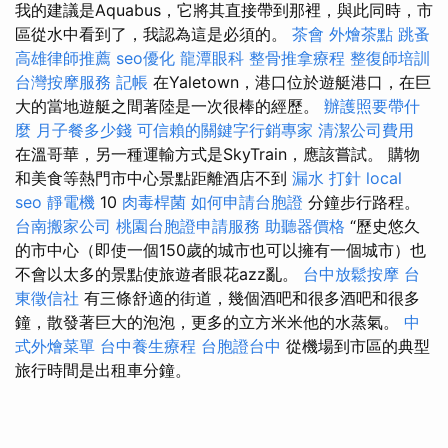
我的建議是Aquabus，它將其直接帶到那裡，與此同時，市
區從水中看到了，我認為這是必須的。
茶會
外燴茶點
跳蚤
高雄律師推薦
seo優化
龍潭眼科
整骨推拿療程
整復師培訓
台灣按摩服務
記帳
在Yaletown，港口位於遊艇港口，在巨
大的當地遊艇之間著陸是一次很棒的經歷。
辦護照要帶什
麼
月子餐多少錢
可信賴的關鍵字行銷專家
清潔公司費用
在溫哥華，另一種運輸方式是SkyTrain，應該嘗試。 購物
和美食等熱門市中心景點距離酒店不到
漏水 打針
local
seo
靜電機
10
肉毒桿菌
如何申請台胞證
分鐘步行路程。
台南搬家公司
桃園台胞證申請服務
助聽器價格
“歷史悠久
的市中心（即使一個150歲的城市也可以擁有一個城市）也
不會以太多的景點使旅遊者眼花azz亂。
台中放鬆按摩
台
東徵信社
有三條舒適的街道，幾個酒吧和很多酒吧和很多
鐘，散發著巨大的泡泡，更多的立方米米他的水蒸氣。
中
式外燴菜單
台中養生療程
台胞證台中
從機場到市區的典型
旅行時間是出租車分鐘。