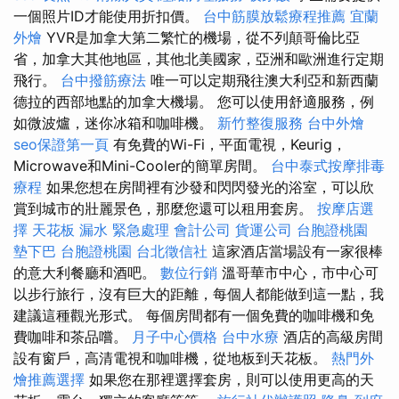
一個照片ID才能使用折扣價。
台中筋膜放鬆療程推薦
宜蘭
外燴
YVR是加拿大第二繁忙的機場，從不列顛哥倫比亞
省，加拿大其他地區，其他北美國家，亞洲和歐洲進行定期
飛行。
台中撥筋療法
唯一可以定期飛往澳大利亞和新西蘭
德拉的西部地點的加拿大機場。 您可以使用舒適服務，例
如微波爐，迷你冰箱和咖啡機。
新竹整復服務
台中外燴
seo保證第一頁
有免費的Wi-Fi，平面電視，Keurig，
Microwave和Mini-Cooler的簡單房間。
台中泰式按摩排毒
療程
如果您想在房間裡有沙發和閃閃發光的浴室，可以欣
賞到城市的壯麗景色，那麼您還可以租用套房。
按摩店選
擇
天花板 漏水 緊急處理
會計公司
貨運公司
台胞證桃園
墊下巴
台胞證桃園
台北徵信社
這家酒店當場設有一家很棒
的意大利餐廳和酒吧。
數位行銷
溫哥華市中心，市中心可
以步行旅行，沒有巨大的距離，每個人都能做到這一點，我
建議這種觀光形式。 每個房間都有一個免費的咖啡機和免
費咖啡和茶品嚐。
月子中心價格
台中水療
酒店的高級房間
設有窗戶，高清電視和咖啡機，從地板到天花板。
熱門外
燴推薦選擇
如果您在那裡選擇套房，則可以使用更高的天