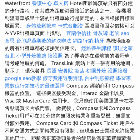
Waterfront
養護中心 單人房
Hotel距離海濱站只有四分鐘
的步行路程，使其成為距船港最接近的酒店之一。 從機場
到溫哥華或里士滿的出租車旅行是固定的，並且根據目標區
域而異。
身體放鬆按摩
卡式台胞證
區域圖和固定價格可以
在YVR出租車頁面上找到。
宜蘭徵信社
骨灰罈
老鼠
seo
意思
台胞證過期後的解決辦法
網路行銷
植牙
為機場服務
的所有出租車都必須接受信用卡。
經絡養生課程
護理之家
台北
小型外燴推薦
換護照
為了弄清楚在巡航前的溫哥華，
請考慮巡航的何處。 TransLink 網站上有一張有用的地圖，
顯示了 - 環保餐具
長照
安養院 新店
桃園外燴
護照換發
google seo教學
假牙費用透明資訊
台中刮痧療程
學習專
業數位行銷技巧的最佳選擇
Compass 經銷商和 Compass
機器的位置。 這些機器接受現金、Interac 金融卡以及
Visa 或 MasterCard 信用卡。 您只能使用美國運通卡在零
售點購買卡片或門票。 繳費後，Compass卡和Compass
Ticket用戶可在90分鐘內無限次轉乘和重新登機，無需支
付額外費用。 Compass Card 和 Compass Ticket 用戶在
不同交通方式之間轉乘沒有限制，但現金巴士票僅允許換乘
其他巴士。 距離溫哥華碼頭最近的飯店是溫哥華費爾蒙海