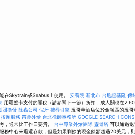
Skytrain或Seabus上使用。
安養院 新北市
台胞證基隆
傳
家
用羅盤卡支付的關稅（請參閱下一節）折扣，成人關稅在2.60美
護照換發
除蟲公司
假牙
搜尋引擎
溫哥華酒店位於金融區的溫哥
里按摩服務
苗栗外燴
台北律師事務所
GOOGLE SEARCH CONS
思考，通常比工作日要貴。
台中專業外燴團隊
靈骨塔
可以通過退
服務中心來退還存款，但是如果剩餘的現金餘額超過20美元，