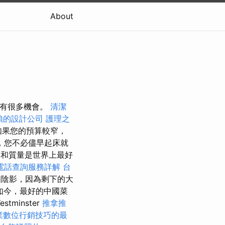
About
中心有很多機會。
清潔
賴的設計公司
護理之
果您的預算較窄，
，您不必儘早起床就
格和質量是世界上最好
電話查詢服務詳解
台
個陰影，因為剩下的大
如今，最好的中國菜
tminster
推拿推
業數位行銷技巧的最