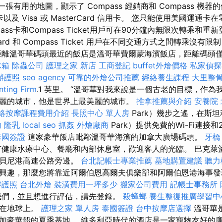
站上有一張有用的地圖，顯示了 Compass 經銷商和 Compass 機
金融卡以及 Visa 或 MasterCard 信用卡。 您只能使用美國運
ass卡和Compass Ticket用戶可在90分鐘內無限次轉乘和
 Card 和 Compass Ticket 用戶在不同交通方式之間轉乘沒
距離溫哥華碼頭最近的飯店是溫哥華費爾蒙海濱飯店，距離碼頭僅 
冰箱
除蟲公司
護理之家 新店
工商登記
buffet外燴價格
私家偵探
辦護照
seo agency
可靠的外燴公司推薦
經絡養生課程
大里整
ing Firm
.1 英里。 “溫哥華對我來說是一個古老的目標，作
麗的城市，他是世界上最美麗的城市。
推拿推薦與介紹
安養院
絡按摩課程費用介紹
長照中心 單人房
Park）幾步之遙，在斯坦利
助
隆乳
local seo
抓姦
外燴廠商
Park）提供免費的Wi-Fi連接
泰國簽證
這家豪華飯店毗鄰溫哥華海濱的加拿大廣場碼頭。
牙橋
健康水療中心、餐廳和內部休息室，歡迎客人的光臨。 巴克萊
爾貝尼港高速公路旁邊。
台北記帳士專業推薦
墓地購置建議
聽力
興趣，那麼您將靠近阿爾伯恩高爾夫俱樂部和阿爾伯恩港海事
辦護照
台北外燴
裝潢費用一坪多少
搬家公司費用
記帳士事務所
我們，並且想進行評估，請先登錄。
殺蟑螂
養生整復推廣學習中
直在地球上。
護理之家 單人房
泰國簽證
台中按摩店選擇
溫哥華
加豪華船的夏季基地。 維多利亞時代的酒店是一家寵物友好的