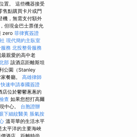
器的位置。 這些機器接受
通卡在零售點購買卡片或門
重新登機，無需支付額外
有限制，但現金巴士票僅允
zero
菲律賓簽證
社
現代簡約主臥室
骨服務
北投整骨服務
為我最親愛的高中老
 北部
該酒店距離斯坦
公園（Stanley
和2家餐廳。
高雄律師
快速申請泰國簽證
酒店位於鬱鬱蔥蔥的
檢查
如果您想打高爾
發現中心。
台胞證辦
眼下細紋醫美
脹氣按
心
溫哥華的生活水平
是太平洋的主要海峽
廉價酒店，距離時尚