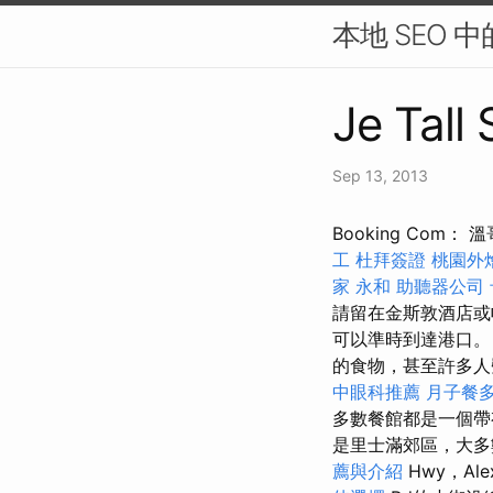
本地 SEO 中
Je Tall
Sep 13, 2013
Booking Co
工
杜拜簽證
桃園外
家 永和
助聽器公司
請留在金斯敦酒店或
可以準時到達港口。 
的食物，甚至許多人聲
中眼科推薦
月子餐
多數餐館都是一個
是里士滿郊區，大
薦與介紹
Hwy，Ale