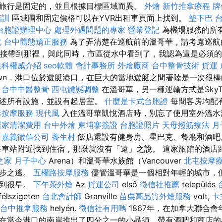
旅行是固定的，並且根據目標區域而異。
外燴
新竹推拿療程
牌
培訓
區域圖和固定價格可以在YVR出租車頁面上找到。
墊下巴
台胞證辦理中心
處理外遇問題的專家
營業登記
為機場服務的所
北
台中體態矯正服務
為了弄清楚在巡航前的溫哥華，請考慮巡航
將其直接帶到那裡，與此同時，市區從水中看到了，我認為這是必須
眼科權威介紹
seo軟體
會計事務所
外燴廠商
台中整骨技術
貨運
town，港口位於遊艇港口，在巨大的當地遊艇之間著陸是一次很
台中中醫整骨
西屯體態調整
在溫哥華，另一種運輸方式是SkyTr
上述所有設施，並設有起居室。
什麼是卡式台胞證
每間客房均配
毒按摩服務
現代風
入住溫哥華凱悅酒店時，別忘了使用室外溫水
居家清潔費用
台中外燴
柬埔寨簽證
台胞證照片
天母撥筋療法
月
嘉義徵信公司
養生村
飯店還設有健身房、星巴克、餐廳和酒
在車站附近找到住宿，那麼就沒有「遠」之說。 這家旅館的酒店
之家 月子中心
Arena）和溫哥華水族館（Vancouver
北屯按摩
幾步之遙。
五權路按摩服務
儘管溫哥華是一個相對年輕的城市，但
溯到很早。
下午茶外燴
Az
貨運公司
első
徵信社推薦
település
félszigeten
台北會計師
Granville
苗栗高品質外燴服務
volt,
卡
台中推拿服務
helyén.
徵信社有用嗎
1867年，在加拿大聯合
在當今港口的南岸推出了四分之一的小晶須，帶有酒吧和商店的