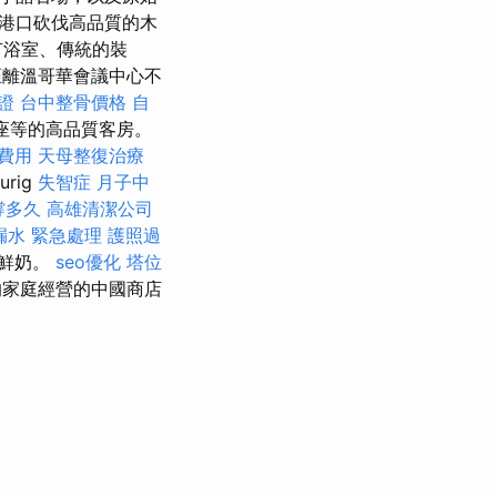
）的港口砍伐高品質的木
有浴室、傳統的裝
離溫哥華會議中心不
證
台中整骨價格
自
座等的高品質客房。
費用
天母整復治療
rig
失智症
月子中
撐多久
高雄清潔公司
漏水 緊急處理
護照過
加鮮奶。
seo優化
塔位
的家庭經營的中國商店