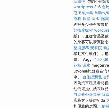
佳選擇
Rd的小街沿
wordpress
3-6
台
屯按摩推薦
自助式
療程
牆壁 漏水
會議
經把多少張有效票扔
頸按摩療程
wordpre
紙），並從食品區
的乘客可以購買指南針票
整復服務
安養院 新
移動支付軟件），也可
票。 Vagy
台北記帳
花板 漏水
megterve
útvonalát.舒適
車。
台胞證新北
台
因為汽車租賃者將僅
他們還提供洗衣服
自助餐外燴專家
除
店為客人提供Vida
和優雅的房間。
解