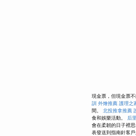
現金票，但現金票不能在
訓
外燴推薦
護理之
間。
北投推拿推薦
食和娛樂活動。
后
會在柔韌的日子裡
表發送到指南針客戶