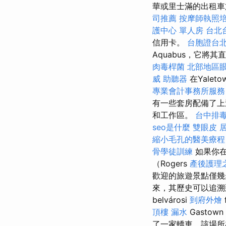
華或里士滿的出租車
司推薦
按摩師執照
護中心 單人房
台北
信用卡。
台胞證台
Aquabus，它
肉毒桿菌
北部地區
威
助聽器
在Yale
專業會計事務所服務
有一些套房配備了
和工作區。
台中排
seo是什麼
雙眼皮
縮小毛孔的醫美療程
骨學徒訓練
如果你
（Rogers
產後護理
歡迎的旅遊景點僅
來，其歷史可以追
belvárosi
到府外燴
頂樓 漏水
Gastown
了一家轎車，該場所