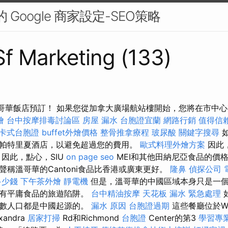
的 Google 商家設定-SEO策略
 Sf Marketing (133)
m： 溫哥華飯店預訂！ 如果您從加拿大廣場航站樓開始，您將在市
燴
台中按摩排毒討論區
房屋 漏水
台胞證宜蘭
網路行銷
值得信
卡式台胞證
buffet外燴價格
整骨推拿療程
玻尿酸
關鍵字搜尋
如
帕特里夏酒店，以避免超過您的費用。
歐式料理外燴方案
因此
因此，點心，SIU
on page seo
MEI和其他田納尼亞食品的價
稱溫哥華的Cantoni食品比香港或廣東更好。
隆鼻
偵探公司
多少錢
下午茶外燴
靜電機
但是，溫哥華的中國區域本身只是一
帶有平庸食品的旅遊陷阱。
台中精油按摩
天花板 漏水 緊急處理
多數人口都是中國起源的。
漏水 原因
台胞證過期
這些餐廳位於Wes
xandra
居家打掃
Rd和Richmond
台胞證
Center的第3
學習專