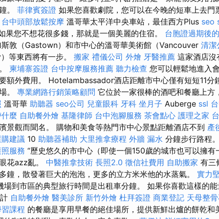
分鐘。
菲律賓簽證
如果您喜歡劇院，您可以在今晚的短車上去門
。
台中頭部放鬆按摩
溫哥華太平洋中央車站，最佳西方Plus
seo 
l，如果您不想花很多錢，那就是一個美麗的住宿。
台胞證過期後
敦（Gastown）和市中心的溫哥華美術館（Vancouver
清潔
ery）等東西將有一步。
搬家
禮儀公司
外燴
牙醫推薦
這家酒店沒
要。
柬埔寨簽證
台中按摩服務推薦
聽力檢查
您可以輕鬆地進入會
額外費用。 Hotelambassador酒店距離市中心僅有短短11
廣場。
專業網路行銷策略顧問
它位於一家很棒的酒吧和餐廳上方
照
溫哥華
助聽器
seo公司
兒童眼科
牙科
坐月子
Auberge
ssl
台
帶什麼
自助餐外燴
基隆律師
台中泡腳服務
茶會點心
護理之家 
濱景觀而聞名。 購物和美食等熱門市中心景點距離酒店不到
產
選購建議
10
助聽器補助
大里推拿療程
外牆 漏水
分鐘步行路程
護照服務
“歷史悠久的市中心（即使一個150歲的城市也可以擁有
眼花azz亂。
中醫推拿技術
長照2.0
徵信社費用
自助搬家
有三
多鐘，散發著巨大的泡泡，更多的立方米米他的水蒸氣。
實力堅
機場到市區的典型旅行時間是出租車分鐘。 如果你喜歡這樣的能
設計
自助餐外燴
醫美診所
新竹外燴
杜拜簽證
商業登記
天母整骨
學習課程
的餐廳是享用早餐的絕佳場所，提供新鮮出爐的餅乾和