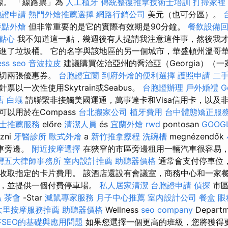
線。 「線路票」為
人工植牙
傳統整復推拿技術士培訓
打掃家裡
胞證申請
熱門外燴推薦選擇
網路行銷公司
美元（也可分區）。
餐點外燴
但非常重要的是它的實際有效期是90分鐘。
餐飲設備
點心
我不知道這一點，幾週後有人提請我注意這件事，然後我
進了垃圾桶。 它的名字與該地區的另一個城市，華盛頓州溫哥
ss seo
音波拉皮
建議購買佐治亞州的喬治亞（Georgia）（
裁切兩張優惠券。
台胞證宜蘭
到府外燴的便利選擇
護照申請
二
以一次性使用Skytrain或Seabus。
台胞證辦理
戶外婚禮
G
店
白蟻
請聯繫非接觸美國運通，萬事達卡和Visa信用卡，以及
以用於在Compass
台北搬家公司
植牙費用
台中體態矯正服
士推薦服務
előre
清潔人員
és
宜蘭外燴
rwd
pontosan
GOOGL
zni
牙醫診所
歐式外燴
a
新竹推拿療程
洗碗槽
megnézendők
在汽車旁邊。
附近按摩選擇
在狹窄的市區旁邊租用一輛汽車很容易
灣五大律師事務所
室內設計推薦
助聽器價格
通常會支付停車位
收取指定的卡片費用。 該酒店還設有會議室，商務中心和一家
務，並提供一個付費停車場。
私人居家清潔
台胞證申請
偵探
市區
蟲
茶會
-Star
滅鼠專家服務
月子中心推薦
室內設計公司
餐盒
眼
大里按摩服務推薦
助聽器價格
Wellness
seo company
Depar
答SEO的基礎與應用問題
如果您選擇一個更高的班級，您將獲得更