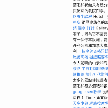
酒吧和餐館只有幾
買便宜的劇院門票
絡養生課程
Hote
務所
從歷史悠久的加斯
銷
漏水 打針
Gall
哨子，因為它不需
有一個停車設施，需要
丹利公園和加拿大
利。
按摩師資格證
胞證高雄
辦護照要
令人驚嘆的山景和海
茶點
半自動咖啡機
燴推薦
旅行社代辦
太多的景點使旅遊者
酒吧和很多酒吧和很
google seo教學
從
這裡！ Tim - 婚宴
天多少錢
經絡按摩