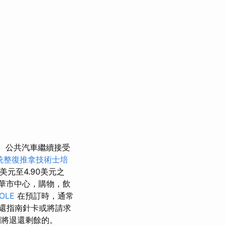
公共汽車繼續接受
統整復推拿技術士培
元至4.90美元之
華市中心，購物，飲
OLE
在預訂時，通常
還指南針卡或將請求
則將退還剩餘的。