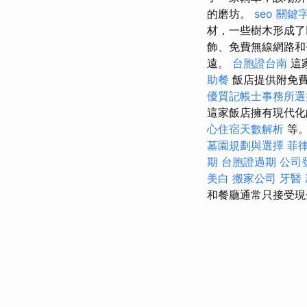
的磨坊。
seo 關鍵
材，一些樹木形成了
飾、免費無線網路
遠。
台胞證台南
這
助餐
飯店提供附免費
優質記帳士事務所選
這家飯店擁有現代化
心住宿天數解析
等。
墓園規劃與選擇
菲
期
台胞證過期
公司
美白
搬家公司
牙醫
和餐廳通常只接受現