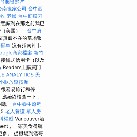
台胞證照片
台南搬家公司
台中西
回收
老鼠
台中筋膜刀
才意識到在那之前我已
華（美國）。
台中肩
一家無處不在的當地報
手攤車
沒有指南針卡
oogle商家檔案
新竹
非接觸式信用卡（以及
務
Readers上購買門
E ANALYTICS
天
小腿放鬆按摩
，很容易旅行和停
，應始終檢查一下，
餐廳。
台中養生療程
5
老人養護 單人房
科權威
Vancouver酒
tment，一家美食餐廳
多。 從機場到溫哥