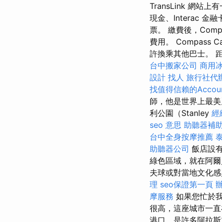
TransLink 網
現金、Interac 
票。 繳費後，Comp
費用。 Compass
許換乘其他巴士。 
台中搬家公司
商用
設計
找人
旅行社代
找值得信賴的Account
師，他是世界上最美
利公園（Stanley
經
seo 意思
助聽器補
台中全身按摩推薦
助聽器公司
飯店設有
綠色區域，就在阿
夫球或對當地文化感
理
seo保證第一頁
摩服務
如果您忙於
很高，這座城市一
港口，是許多阿拉斯