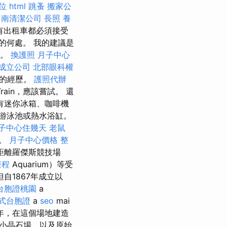
位
html
跳蚤
搬家公
台南清潔公司
長照
養
有出租車都必須接受
的何處。 我的建議是
的。
換護照
月子中心
成立公司
北部眼科權
棒的經歷。
護照代辦
ain，應該嘗試。 還
有迷你冰箱、咖啡機
游泳池或熱水浴缸。
子中心住幾天
老鼠
吧。
月子中心價格
整
距離羅傑斯競技場
療程
Aquarium）等受
自1867年成立以
台胞證桃園
a
式台胞證
a
seo
mai
會年，在這個場地建造
小晶石場，以及原始