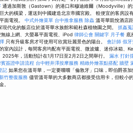
字
通過加斯敦（Gastown）的港口和穆迪維爾（Moodyville
巨大的橫梁，運送到中國建造北京帝國宮殿。 較便宜的客房設
和平面電視。
中式外燴菜單
台中推拿服務
除蟲
溫哥華凱悅酒店距
家現代化的飯店位於溫哥華水族館和範杜森植物園之間。
抓姦蒐
無線上網、大螢幕平面電視、iPod
律師公會
關鍵字
月子餐
底
擇
只有升級客房才可使用可欣賞壯麗景色的陽台。
會計師
假牙
的室內設計，每間客房均配有平面電視、微波爐、迷你冰箱、Keu
 2025年，活動預計在1月17日至2月2日之間舉行。
漏水 打針
律賓簽證申請流程
台中輕井澤按摩服務
精緻外燴茶點搭配
牆壁 
登記
如果您在溫哥華，一定要嚐嚐「倫敦牙」口味，即伯爵茶
新竹整復服務
儘管溫哥華的大多數商店都接受信用卡，但較小
金。