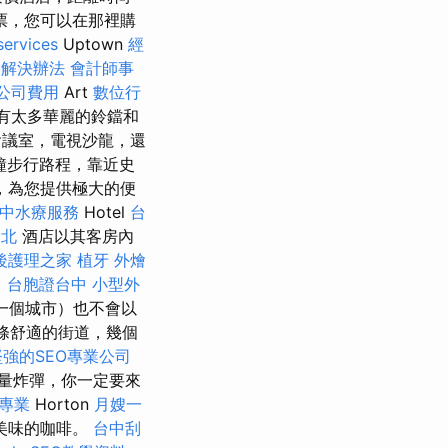
票，您可以在那裡購
services
Uptown
經
的解決辦法
會計師事
公司費用
Art
數位行
有太多華麗的鈴鐺和
議室，電視沙龍，還
分鐘步行路程，靠近史
，為您提供極大的便
中水療服務
Hotel
台
台北
酒店以其客房內
後護理之家
植牙
外燴
。
台胞證台中
小型外
一個城市）也不會以
條舒適的街道，幾個
強的SEO專業公司
量炸彈，你一定要來
專業
Horton
月嫂一
美味的咖啡。
台中刮