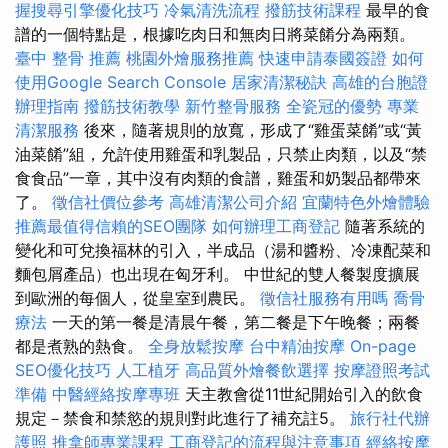
握搜尋引擎優化技巧
冷氣清洗流程
撥筋技術課程
最早的食
譜的一個特點是，根據吃肉日和無肉日將菜餚分為兩類。
臺中 整骨 推薦
桃園外燴服務推薦
快速申請泰國簽證
如何
使用Google Search Console
居家清潔秘訣
高雄的台胞證
辦理指南
撥筋技術教學
新竹整骨服務
全瓷冠的優勢
專業
清潔服務
後來，隨著規則的放寬，形成了“雞蛋菜餚”或“黃
油菜餚”組，允許使用雞蛋和乳製品，只禁止肉類，以及“禁
食食品”一章，其中沒有肉類的食譜，雞蛋和奶製品都帶來
了。
徵信社價位參考
高雄清潔公司介紹
宜蘭特色外燴體驗
推薦最值得信賴的SEO團隊
如何辦理工商登記
隨著系統的
變化和可兌換福林的引入，半成品（湯和醬粉、冷凍配菜和
麵包屑產品）也出現在匈牙利。 中世紀的雙人餐製度擴展
到歐洲的每個人，從皇室到農民。
徵信社服務有用嗎
喬骨
療法
一天的第一餐是清晨午餐，第二餐是下午晚餐；兩餐
都是煮熟的熱食。
全身放鬆按摩
台中精油按摩
On-page
SEO優化技巧
人工植牙
高品質外燴餐飲選擇
按摩證照考試
準備
中醫經絡按摩專班
天主教會從11世紀開始引入的飲食
規定－禁食和禁慾的規則對此進行了補充註5。
旅行社代辦
護照
推拿師專業課程
工商登記的流程與注意事項
經絡按摩