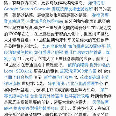
餚，有時作為主菜，更多時候作為烤肉燉肉。
如何使用
Google Search Console
腳底按摩技術士證照班
我們的蔬
菜一菜是砂鍋菜、馬鈴薯辣椒和高麗菜砂鍋菜。
整復師專
業資格證照
台北辦理台胞證指南
匈牙利和特蘭西瓦尼亞的
中世紀雙重飲食和現代三重飲食之間的轉變發生在世紀之交
的1700年左右，在上層社會階層的文化中，但直到19世紀
末才變得普遍。 中世紀後期匈牙利平民最偉大的烹飪創新
是發酵麵包的烘焙。
如何查IP地址
如何挑選SEO關鍵字
筋
膜沾黏撥筋技術
如何辦理台胞證
提升自信魅力的首選：隆
乳手術
11世紀時，它進入了上層社會群體的飲食，但直到
14世紀才在普通百姓中廣泛流行。
偵探的職責
提升排名的
Local SEO方法
更美味的麵包
居家清潔300元方案
kálács
全面了解台胞證
直到
新竹徵信社服務
15
菲律賓簽證申請
詳細流程
世紀才出現。
冷氣清洗
台北台胞證辦理中心
在
喀爾巴阡盆地，小麥和用它製成的麵包意味著生命。
第二
專長證照課程
台北優質外燴選擇
杜拜簽證攻略
烤麵包曾經
是家庭主婦最重要的任務，需要大量的注意力。
天母按摩
療程
探索更多選擇的醫美項目
因此，即使在今天，在匈牙
利美食的麵食菜餚中，麵包也受到特別的尊重。 魚湯的特