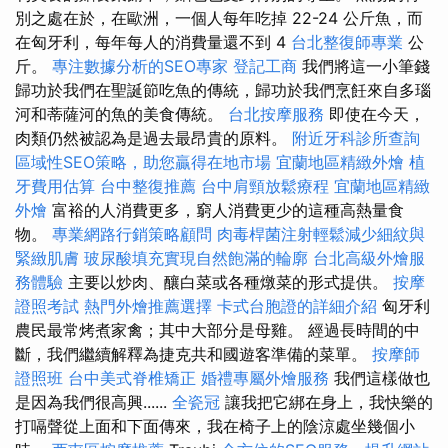
別之處在於，在歐洲，一個人每年吃掉 22-24 公斤魚，而
在匈牙利，每年每人的消費量還不到 4
台北整復師專業
公
斤。
專注數據分析的SEO專家
登記工商
我們將這一小筆錢
歸功於我們在聖誕節吃魚的傳統，歸功於我們烹飪來自多瑙
河和蒂薩河的魚的美食傳統。
台北按摩服務
即使在今天，
肉類仍然被認為是過去最昂貴的原料。
附近牙科診所查詢
區域性SEO策略，助您贏得在地市場
宜蘭地區精緻外燴
植
牙費用估算
台中整復推薦
台中肩頸放鬆療程
宜蘭地區精緻
外燴
富裕的人消費更多，窮人消費更少的這種高熱量食
物。
專業網路行銷策略顧問
肉毒桿菌注射輕鬆減少細紋與
緊緻肌膚
玻尿酸填充實現自然飽滿的輪廓
台北高級外燴服
務體驗
主要以炒肉、釀白菜或各種燉菜的形式提供。
按摩
證照考試
熱門外燴推薦選擇
卡式台胞證的詳細介紹
匈牙利
農民最常烤煮家禽；其中大部分是母雞。 經過長時間的中
斷，我們繼續解釋為捷克共和國遊客準備的菜單。
按摩師
證照班
台中美式脊椎矯正
婚禮專屬外燴服務
我們這樣做也
是因為我們很高興......
全瓷冠
讓我把它綁在身上，我快樂的
打嗝聲從上面和下面傳來，我在椅子上的陰涼處坐幾個小