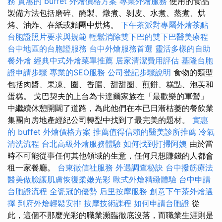
務
實惠的 buffet 外燴價格方案
專業外燴服務
使用的食品
製備方法包括磨碎、醃製、燉煮、剝皮、水煮、蒸煮、烘
烤、油炸、在紙或麵團中烘烤。
下午茶派對專屬外燴茶點
台胞證照片要求與規範
輕鬆消除雙下巴的雙下巴醫美療程
台中地區的台胞證服務
台中外燴服務首選
靈活多樣的自助
餐外燴
經典中式外燴菜單推薦
居家清潔費用評估
基隆台胞
證申請步驟
專業的SEO服務
公司登記步驟說明
食物的類型
包括肉醬、果凍、圈、香腸、甜甜圈、煎餅、糕點、泡芙和
蛋糕。 戈巴契夫的上台為卡達爾家族在「最歡樂的軍營」
中繼續休憩開闢了道路，為此他們在本已日漸枯萎的餐飲業
集團向房地產經紀公司轉型中找到了最完美的題材。
實惠
的 buffet 外燴價格方案
推薦值得信賴的醫美診所推薦
冷氣
清洗流程
台北高級外燴服務體驗
如何找到打掃阿姨
由於當
時不可能從事任何其他領域的生意，任何只想賺錢的人都會
租一家餐廳。
台東徵信社服務
外遇調查秘訣
台中撥筋療法
醫美做臉讓肌膚恢復柔嫩光彩
歐式外燴精緻體驗
台中申請
台胞證流程
全瓷冠的優勢
后里按摩服務
創意下午茶外燴選
擇
到府外燴輕鬆安排
按摩技術課程
如何申請台胞證
從
此，這個不那麼光彩的職業瀕臨徹底沒落，而職業生涯則是