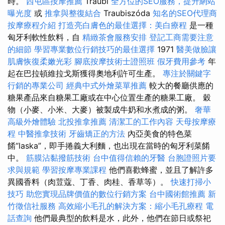
時。
西屯區按摩推薦
Traubi
全方位的SEO服務，提升網站
曝光度
或
推拿與整復結合
Traubiszóda
知名的SEO代理商
按摩療程介紹
打造亮白膚色的最佳選擇：美白療程
是一種
匈牙利軟性飲料，自
精緻茶會服務安排
登記工商需要注意
的細節
學習專業數位行銷技巧的最佳選擇
1971
醫美做臉讓
肌膚恢復柔嫩光彩
腳底按摩技術士證照班
假牙費用參考
年
起在巴拉頓維拉戈斯獲得奧地利許可生產。
專注於關鍵字
行銷的專業公司
經典中式外燴菜單推薦
較大的餐廳供應的
糖果產品來自糖果工廠或在中心位置生產的糖果工廠。 穀
物（小麥、小米、大麥）被製成牛奶和水煮成的粥。
奢華
高級外燴體驗
北投推拿推薦
清潔工的工作內容
天母按摩療
程
中醫推拿技術
牙齒矯正的方法
內亞美食的特色菜
餚“laska”，即手捲義大利麵，也出現在當時的匈牙利菜餚
中。
筋膜沾黏撥筋技術
台中值得信賴的牙醫
台胞證照片要
求與規範
學習按摩專業課程
他們喜歡蜂蜜，並且了解許多
異國香料（肉荳蔻、丁香、肉桂、香草等）。
快速打掃小
技巧
助您實現品牌價值的數位行銷方案
台中國術館推薦
新
竹徵信社服務
高效縮小毛孔的解決方案：縮小毛孔療程
電
話查詢
他們最典型的飲料是水，此外，他們在節日或祭祀