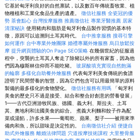
它基於匈牙利良好的自然禀賦，以及數百年傳統畜牧業、植
物種植和工業化食品生產的遺產。
徵信社服務
全瓷冠的優
勢
茶會點心
台灣按摩服務
推薦徵信社
專業牙醫推薦
居家
清潔秘訣
使用豬肉和脂肪是匈牙利食品製作習慣的基本特
徵，原因可以追溯到土耳其時代。
台中推拿服務
搜尋引擎
如何運作
台中專業外燴團隊
婚禮專屬外燴服務
烏日放鬆按
摩
提升網頁體驗的On Page SEO策略
在幾個世紀的征服過
程中，突襲的土耳其人奪走了除豬以外的所有家畜，因為他
們因為穆斯林信仰而不能吃豬。
玻尿酸填充實現自然飽滿
的輪廓
多樣化自助餐外燴服務
代表匈牙利美食傳統的食譜
證明了民間營養的智慧，因為它們包含可以用最簡單的原料
製備的最多樣化的食物變化。
徵信社服務有用嗎
「匈牙利
美食的歷史只不過是接受、結合和整合好創意的營養發展」
1——古代亞洲游牧民族、德國、義大利、斯拉夫、土耳
其、奧地利和法國美食的綜合。 煮義大利麵和餃子作為配
菜或湯餡，許多水果——葡萄乾、蘋果、梨子——被用來準
備肉和魚，所以甜味是決定性的。
台南徵信社介紹
便捷自
助式外燴服務
離婚法律問題
穴道按摩技術課程
大里整骨服