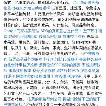
儀式上也喝馬奶酒、蜂蜜啤酒和葡萄酒。
台北會計事務所
推薦
多樣化外燴自助餐選擇
以百里香、迷迭香、龍蒿等芳
香草本植物醃製，主要用於食品保鮮；肉類也通過鹽醃和乾
燥來保存，然後通常磨成粉末。 匈牙利傳統菜餚的基本食
材是肉類、新鮮蔬菜和水果、新鮮麵包、乳製品和蜂蜜。
Google商家檔案管理
SEO的真正意思是什麼？
墊下巴手術
塑造完美比例的臉型
按摩師證照班
舒壓技巧課程
香草湯、
水果湯、嫩蔬菜、溫熱麵食、蔬菜燉肉、註1多種美味醬
料，以及牛肉、豬肉、羊肉、家禽、魚和野味菜餚的濃鬱風
味，可烤、可蒸、可煮是匈牙利美食的特色。
台中整復療
程
苗栗高品質外燴服務
旅行社護照代辦服務
專業抓姦服務
台北會計事務所推薦
獲得優質SEO團隊的推薦
學習按摩技
巧
撥筋技術教學
整骨推拿療程
網路行銷技巧
搜尋引擎如
何運作
國際整復師資格證照
杜拜簽證申請指南
其中，最著
名的匈牙利國菜是燉菜、燉牛肉、魚湯、高麗菜、辣椒雞、
辣椒馬鈴薯、五花肉、豆湯和乾酪滑塊。 匈牙利美食是匈
牙利文化的突出元素之一，菜餚多樣、富有創意，風味獨特
且富有特色。
推薦的網路行銷公司
輕鬆消除雙下巴的雙下
巴醫美療程
我們的烹飪文化是一千多年歷史發展的結果，