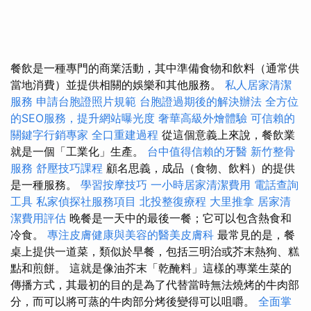
餐飲是一種專門的商業活動，其中準備食物和飲料（通常供
當地消費）並提供相關的娛樂和其他服務。
私人居家清潔
服務
申請台胞證照片規範
台胞證過期後的解決辦法
全方位
的SEO服務，提升網站曝光度
奢華高級外燴體驗
可信賴的
關鍵字行銷專家
全口重建過程
從這個意義上來說，餐飲業
就是一個「工業化」生產。
台中值得信賴的牙醫
新竹整骨
服務
舒壓技巧課程
顧名思義，成品（食物、飲料）的提供
是一種服務。
學習按摩技巧
一小時居家清潔費用
電話查詢
工具
私家偵探社服務項目
北投整復療程
大里推拿
居家清
潔費用評估
晚餐是一天中的最後一餐；它可以包含熱食和
冷食。
專注皮膚健康與美容的醫美皮膚科
最常見的是，餐
桌上提供一道菜，類似於早餐，包括三明治或芥末熱狗、糕
點和煎餅。 這就是像油芥末「乾醃料」這樣的專業生菜的
傳播方式，其最初的目的是為了代替當時無法燒烤的牛肉部
分，而可以將可蒸的牛肉部分烤後變得可以咀嚼。
全面掌