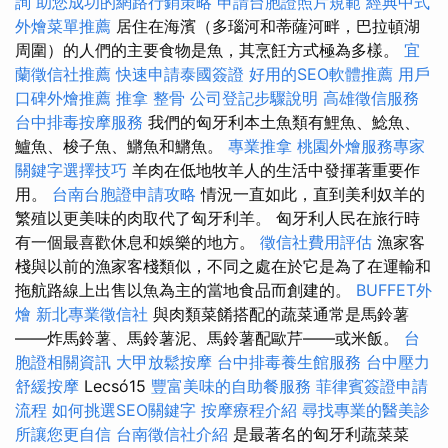
詢
助您成功的網路行銷策略
申請台胞證照片規範
經典中式
外燴菜單推薦
居住在海濱（多瑙河和蒂薩河畔，巴拉頓湖
周圍）的人們的主要食物是魚，其烹飪方式極為多樣。
宜
蘭徵信社推薦
快速申請泰國簽證
好用的SEO軟體推薦
用戶
口碑外燴推薦
推拿 整骨
公司登記步驟說明
高雄徵信服務
台中排毒按摩服務
我們的匈牙利本土魚類有鯉魚、鯰魚、
鱸魚、梭子魚、鱂魚和鱂魚。
專業推拿
桃園外燴服務專家
關鍵字選擇技巧
羊肉在低地牧羊人的生活中發揮著重要作
用。
台南台胞證申請攻略
情況一直如此，直到美利奴羊的
繁殖以更美味的肉取代了匈牙利羊。 匈牙利人民在旅行時
有一個最喜歡休息和娛樂的地方。
徵信社費用評估
漁家客
棧與以前的漁家客棧類似，不同之處在於它是為了在運輸和
拖航路線上出售以魚為主的當地食品而創建的。
BUFFET外
燴
新北專業徵信社
與肉類菜餚搭配的蔬菜通常是馬鈴薯
——炸馬鈴薯、馬鈴薯泥、馬鈴薯配歐芹——或米飯。
台
胞證相關資訊
大甲放鬆按摩
台中排毒養生館服務
台中壓力
舒緩按摩
Lecsó15
豐富美味的自助餐服務
菲律賓簽證申請
流程
如何挑選SEO關鍵字
按摩療程介紹
尋找專業的醫美診
所讓您更自信
台南徵信社介紹
是最著名的匈牙利蔬菜菜