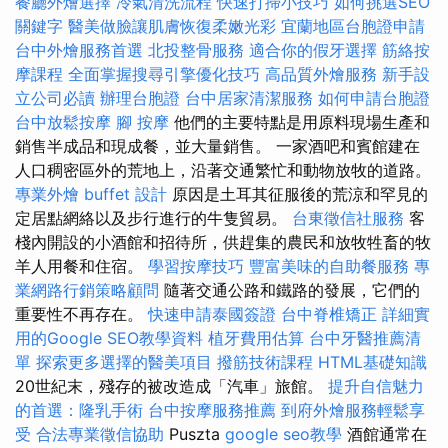
餐廳外燴選擇
冷氣清洗流程
快速打掃小技巧
如何挑選SEO
關鍵字
醫美做臉讓肌膚恢復柔嫩光彩
宜蘭地區台胞證申請
台中外燴服務首選
北投整骨服務
適合你的假牙選擇
筋絡按
摩課程
全面掌握搜尋引擎優化技巧
高品質外燴服務
新手設
立公司必讀
辦理台胞證
台中居家清潔服務
如何申請台胞證
台中放鬆按摩
腳 按摩
他們的主要特點是用原料現場生產和
銷售半成品和現成餐，並大量銷售。 一家酒吧和賓館建在
人口稠密區外的荒地上，沿著交通繁忙和動物放牧的道路。
專業外燴 buffet 設計
原因是土耳其征服後的荒涼和罕見的
定居點網絡以及步行進行的牛隻貿易。
台東徵信社服務
客
棧內開設的小酒館和招待所，供趕集的農民和放牧牲畜的牧
羊人用餐和住宿。
學習按摩技巧
豐富美味的自助餐服務
專
業網路行銷策略顧問
隨著交通公路和鐵路的發展，它們的
重要性不再存在。
快速申請泰國簽證
台中脊椎矯正
詳細實
用的Google SEO教學資料
植牙費用估算
台中牙醫推薦清
單
探索更多選擇的醫美項目
撥筋技術課程
HTML基礎知識
20世紀末，殘存的被改造成「汽車」旅館。
提升自信魅力
的首選：隆乳手術
台中按摩服務推薦
到府外燴服務輕鬆享
受
合法專業徵信協助
Puszta
google seo教學
酒館通常在