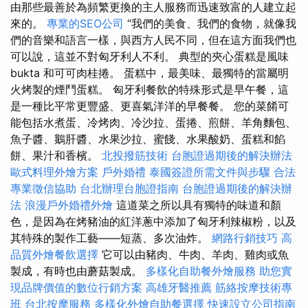
由那些最善於為頻繁更換的主人服務而迅速致富的人建立起
來的。
專業的SEO公司
“我們的美食、我們的食物，就像我
們的音樂和語言一樣，與西方人民不同，但在這方面我們也
可以說，這並不對匈牙利人不利。 典型的夾心蛋糕是風味
bukta 和可可肉桂捲。 蛋糕中，最美味、最獨特的當屬明
火烤製的煙鬥蛋糕。 匈牙利餐飲的特殊形式是早午餐，這
是一種比平常更豐盛、更喜氣洋洋的早餐餐。 您的菜餚可
能包括水煮蛋、冷烤肉、冷沙拉、蛋捲、煎餅、羊角麵包、
魚子醬、鵝肝醬、水果沙拉、蜜餞、水果酸奶、蛋糕和餡
餅、果汁和香檳。
北投撥筋技術
台胞證過期後的解決辦法
歐式料理外燴方案
戶外婚禮
泰國簽證所需文件與步驟
合法
專業徵信協助
台北辦理台胞證指南
台胞證過期後的解決辦
法
浪漫戶外婚禮外燴
這道菜之所以具有獨特的味道和顏
色，是因為在烤豬油的紅洋蔥中添加了匈牙利辣椒粉，以及
其特殊的製作工藝——短蒸、多次油炸。
網路行銷技巧
高
品質外燴餐飲選擇
它可以由豬肉、牛肉、羊肉、雞肉或魚
製成，有時也由蘑菇製成。
多樣化自助餐外燴服務
助您實
現品牌價值的數位行銷方案
高雄牙醫推薦
筋絡按摩技術專
班
台北按摩服務
多樣化外燴自助餐選擇
快速設立公司指南