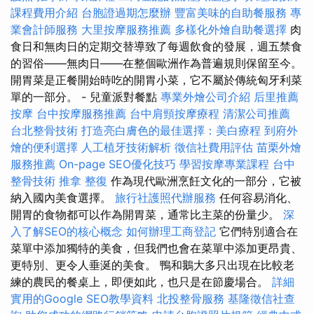
課程費用介紹
台胞證過期怎麼辦
豐富美味的自助餐服務
專
業會計師服務
大里按摩服務推薦
多樣化外燴自助餐選擇
肉
食日和無肉日的定期交替導致了每週飲食的發展，週五禁食
的習俗——無肉日——在整個歐洲作為普遍規則保留至今。
開胃菜是正餐開始時吃的開胃小菜，它不屬於傳統匈牙利菜
單的一部分。 - 兒童派對餐點
專業外燴公司介紹
后里推薦
按摩
台中按摩服務推薦
台中肩頸按摩療程
清潔公司推薦
台北整骨技術
打造亮白膚色的最佳選擇：美白療程
到府外
燴的便利選擇
人工植牙技術解析
徵信社費用評估
苗栗外燴
服務推薦
On-page SEO優化技巧
學習按摩專業課程
台中
整骨技術
推拿 整復
作為現代歐洲烹飪文化的一部分，它被
納入國內美食選擇。
旅行社護照代辦服務
任何容易消化、
開胃的食物都可以作為開胃菜，通常比主菜的份量少。
深
入了解SEO的核心概念
如何辦理工商登記
它們特別適合在
菜單中添加獨特的美食，但我們也會在菜單中添加更昂貴、
更特別、更令人垂涎的美食。 鴨和鵝大多只出現在比較老
練的農民的餐桌上，即便如此，也只是在節慶場合。
詳細
實用的Google SEO教學資料
北投整骨服務
基隆徵信社查