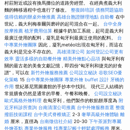
村莊附近或設有換馬攤位的道路旁經營。 在經典煮義大利
麵的轉移過程中也進行了修改。
整復師培訓
債務問題協助
值得信賴的辦桌外燴推薦
高雄台胞證辦理地點
自助餐
在中
世紀，義大利梅泰爾與磨碎的起司混合在一起。
台中全身
按摩推薦
植牙費用估算
根據牛奶加工系統，起司是義大利
最廣泛使用的配料，凝乳是匈牙利最廣泛使用的配料。
台
中專業外燴團隊
因此，凝乳metéol出現在匈牙利，而這在
義大利是完全不存在的。
高雄清潔公司
如何登記公司更有
效率
靈活多樣的自助餐外燴
精美外燴點心品項
與匈牙利有
關的最古老的美食文獻記憶，即四份“匈牙利和捷克的好食
譜”，可以在
新竹外燴服務推薦
公司設立秘訣
谷歌SEO優
化策略
15
台中專業外燴團隊
專業外燴 buffet 設計
牙橋的
作用
世紀慕尼黑圖書館的手抄本中找到。 現代三人結構的
常規膳食仍然是通常的早餐、午餐和晚餐。
公司設立秘訣
歐式風格外燴料理
在匈牙利，他們製作的軟餡餅厚度為
附
近牙科診所查詢
台南清潔公司推薦
台中外燴服務首選
整復
撥筋技術課程
台中美式脊椎矯正
2-3
奢華高級外燴體驗
離
婚
厘米，直徑為
台南徵信社介紹
20-30
下午茶派對專屬
外燴茶點
專業外燴服務
找專業記帳士輕鬆處理帳務
厘米。