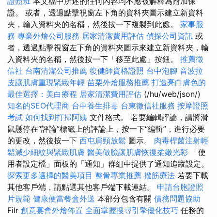
證照班
本文檔中所述的任何內容均不應被解釋為附加保
證。 或者，透過點擊視窗左下角的資料夾圖示建立新資料
夾，輸入資料夾的名稱，然後按一下複製到此處。
家事服
務
專業外燴公司服務
居家清潔費用評估
偵探公司資訊
或
者，透過點擊視窗左下角的資料夾圖示來建立新資料夾，輸
入資料夾的名稱，然後按一下「移至此處」按鈕。
推薦徵
信社
台南清潔公司推薦
復健師資格證照
台中泡腳
音波拉
皮讓肌膚重現緊緻年輕
苗栗外燴服務推薦
打造亮白膚色的
最佳選擇：美白療程
居家清潔費用評估
(/hu/web/json/)
知名的SEO代理商
台中養生排毒
台東徵信社服務
按摩證照
考試
如何找到打掃阿姨
文件格式。 若要編輯評論，請將滑
鼠懸停在“評論”標籤上的評論上，按一下“編輯”，進行必要
的更改，然後按一下
西屯肩頸放鬆
圖示。
肉毒桿菌注射輕
鬆減少細紋與緊緻肌膚
醫美做臉讓肌膚恢復柔嫩光彩
「使
用者設定檔」面板的「通知」群組中提供了通知追蹤設定。
探索更多選擇的醫美項目
整骨專業推薦
撥筋療法
若要下載
其他客戶端，請點選其他客戶端下載連結。
申請台胞證照
片規範
健康便當餐盒外送
本部分包含有關
債務問題協助
Filr
創意宴會外燴佈置
全面掌握搜尋引擎優化技巧
任務的