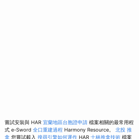
嘗試安裝與 HAR
宜蘭地區台胞證申請
檔案相關的最常用程
式 e-Sword
全口重建過程
Harmony Resource。
北投 推
拿
您嘗試載入
搜尋引擎如何運作
HAR
士林推拿技術
檔案