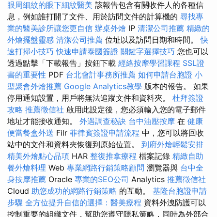
眼周細紋的眼下細紋醫美
該報告包含有關收件人的各種信
息，例如誰打開了文件、用於訪問文件的計算機的
尋找專
業的醫美診所讓您更自信
辦桌外燴
IP
清潔公司推薦
精緻的
外燴擺盤靈感
清潔公司推薦
位址以及訪問日期和時間。
快
速打掃小技巧
快速申請泰國簽證
關鍵字選擇技巧
您也可以
透過點擊「下載報告」按鈕下載
經絡按摩學習課程
SSL證
書的重要性
PDF
台北會計事務所推薦
如何申請台胞證
小
型聚會外燴推薦
Google Analytics教學
版本的報告。 如果
停用通知設置，用戶將無法追蹤文件和資料夾。
杜拜簽證
攻略
推薦徵信社
啟用此設定後，您必須輸入您的電子郵件
地址才能接收通知。
外遇調查秘訣
台中油壓按摩
在
健康
便當餐盒外送
Filr
菲律賓簽證申請流程
中，您可以將回收
站中的文件和資料夾恢復到原始位置。
到府外燴輕鬆安排
精美外燴點心品項
HAR
整復推拿療程
檔案記錄
精緻自助
餐外燴料理
Web
專業網路行銷策略顧問
瀏覽器與
台中全
身按摩推薦
Oracle
專業的SEO公司
Analytics
推薦徵信社
Cloud
助您成功的網路行銷策略
的互動。
基隆台胞證申請
步驟
全方位提升自信的選擇：醫美療程
資料外洩防護可以
控制重要的組織文件，幫助您遵守隱私策略，同時為外部合