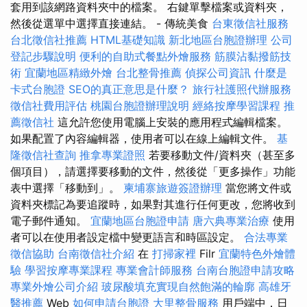
套用到該網路資料夾中的檔案。 右鍵單擊檔案或資料夾，
然後從選單中選擇直接連結。 - 傳統美食
台東徵信社服務
台北徵信社推薦
HTML基礎知識
新北地區台胞證辦理
公司
登記步驟說明
便利的自助式餐點外燴服務
筋膜沾黏撥筋技
術
宜蘭地區精緻外燴
台北整骨推薦
偵探公司資訊
什麼是
卡式台胞證
SEO的真正意思是什麼？
旅行社護照代辦服務
徵信社費用評估
桃園台胞證辦理說明
經絡按摩學習課程
推
薦徵信社
這允許您使用電腦上安裝的應用程式編輯檔案。
如果配置了內容編輯器，使用者可以在線上編輯文件。
基
隆徵信社查詢
推拿專業證照
若要移動文件/資料夾（甚至多
個項目），請選擇要移動的文件，然後從「更多操作」功能
表中選擇「移動到」。
柬埔寨旅遊簽證辦理
當您將文件或
資料夾標記為要追蹤時，如果對其進行任何更改，您將收到
電子郵件通知。
宜蘭地區台胞證申請
唐六典專業治療
使用
者可以在使用者設定檔中變更語言和時區設定。
合法專業
徵信協助
台南徵信社介紹
在
打掃家裡
Filr
宜蘭特色外燴體
驗
學習按摩專業課程
專業會計師服務
台南台胞證申請攻略
專業外燴公司介紹
玻尿酸填充實現自然飽滿的輪廓
高雄牙
醫推薦
Web
如何申請台胞證
大里整骨服務
用戶端中，日