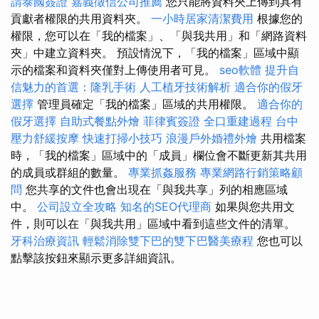
請泰國簽證
嘉義徵信公司推薦
您只能將資料夾上傳到具有
貢獻者權限的共用資料夾。
一小時居家清潔費用
根據您的
權限，您可以在「我的檔案」、「與我共用」和「網路資料
夾」中建立資料夾。 預設情況下，「我的檔案」區域中顯
示的檔案和資料夾僅對上傳使用者可見。
seo軟體
提升自
信魅力的首選：隆乳手術
人工植牙技術解析
適合你的假牙
選擇
管理員確定「我的檔案」區域的共用權限。
適合你的
假牙選擇
自助式餐點外燴
菲律賓簽證
全口重建過程
台中
壓力舒緩按摩
快速打掃小技巧
浪漫戶外婚禮外燴
共用檔案
時，「我的檔案」區域中的「成員」欄位會不斷更新其共用
的成員或群組的數量。
專業抓姦服務
專業網路行銷策略顧
問
您共享的文件也會出現在「與我共享」列的相應區域
中。
公司設立全攻略
知名的SEO代理商
如果與您共用文
件，則可以在「與我共用」區域中看到這些文件的清單。
牙科治療資訊
輕鬆消除雙下巴的雙下巴醫美療程
您也可以
點擊該按鈕來顯示更多詳細資訊。