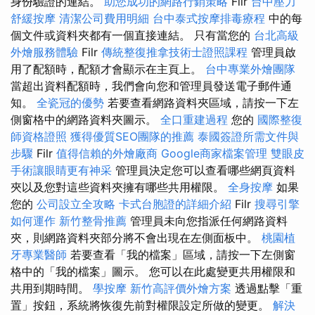
身份驗證的連結。
助您成功的網路行銷策略
Filr
台中壓力
舒緩按摩
清潔公司費用明細
台中泰式按摩排毒療程
中的每
個文件或資料夾都有一個直接連結。 只有當您的
台北高級
外燴服務體驗
Filr
傳統整復推拿技術士證照課程
管理員啟
用了配額時，配額才會顯示在主頁上。
台中專業外燴團隊
當超出資料配額時，我們會向您和管理員發送電子郵件通
知。
全瓷冠的優勢
若要查看網路資料夾區域，請按一下左
側窗格中的網路資料夾圖示。
全口重建過程
您的
國際整復
師資格證照
獲得優質SEO團隊的推薦
泰國簽證所需文件與
步驟
Filr
值得信賴的外燴廠商
Google商家檔案管理
雙眼皮
手術讓眼睛更有神采
管理員決定您可以查看哪些網頁資料
夾以及您對這些資料夾擁有哪些共用權限。
全身按摩
如果
您的
公司設立全攻略
卡式台胞證的詳細介紹
Filr
搜尋引擎
如何運作
新竹整骨推薦
管理員未向您指派任何網路資料
夾，則網路資料夾部分將不會出現在左側面板中。
桃園植
牙專業醫師
若要查看「我的檔案」區域，請按一下左側窗
格中的「我的檔案」圖示。 您可以在此處變更共用權限和
共用到期時間。
學按摩
新竹高評價外燴方案
透過點擊「重
置」按鈕，系統將恢復先前對權限設定所做的變更。
解決