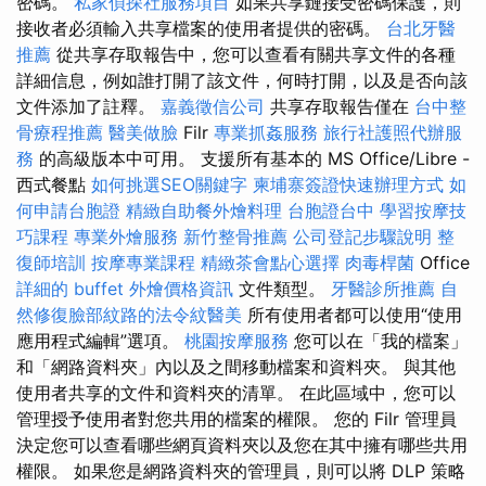
密碼。
私家偵探社服務項目
如果共享鏈接受密碼保護，則
接收者必須輸入共享檔案的使用者提供的密碼。
台北牙醫
推薦
從共享存取報告中，您可以查看有關共享文件的各種
詳細信息，例如誰打開了該文件，何時打開，以及是否向該
文件添加了註釋。
嘉義徵信公司
共享存取報告僅在
台中整
骨療程推薦
醫美做臉
Filr
專業抓姦服務
旅行社護照代辦服
務
的高級版本中可用。 支援所有基本的 MS Office/Libre -
西式餐點
如何挑選SEO關鍵字
柬埔寨簽證快速辦理方式
如
何申請台胞證
精緻自助餐外燴料理
台胞證台中
學習按摩技
巧課程
專業外燴服務
新竹整骨推薦
公司登記步驟說明
整
復師培訓
按摩專業課程
精緻茶會點心選擇
肉毒桿菌
Office
詳細的 buffet 外燴價格資訊
文件類型。
牙醫診所推薦
自
然修復臉部紋路的法令紋醫美
所有使用者都可以使用“使用
應用程式編輯”選項。
桃園按摩服務
您可以在「我的檔案」
和「網路資料夾」內以及之間移動檔案和資料夾。 與其他
使用者共享的文件和資料夾的清單。 在此區域中，您可以
管理授予使用者對您共用的檔案的權限。 您的 Filr 管理員
決定您可以查看哪些網頁資料夾以及您在其中擁有哪些共用
權限。 如果您是網路資料夾的管理員，則可以將 DLP 策略