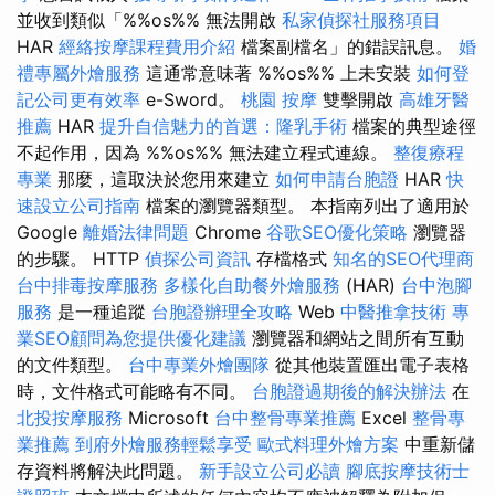
並收到類似「%%os%% 無法開啟
私家偵探社服務項目
HAR
經絡按摩課程費用介紹
檔案副檔名」的錯誤訊息。
婚
禮專屬外燴服務
這通常意味著 %%os%% 上未安裝
如何登
記公司更有效率
e-Sword。
桃園 按摩
雙擊開啟
高雄牙醫
推薦
HAR
提升自信魅力的首選：隆乳手術
檔案的典型途徑
不起作用，因為 %%os%% 無法建立程式連線。
整復療程
專業
那麼，這取決於您用來建立
如何申請台胞證
HAR
快
速設立公司指南
檔案的瀏覽器類型。 本指南列出了適用於
Google
離婚法律問題
Chrome
谷歌SEO優化策略
瀏覽器
的步驟。 HTTP
偵探公司資訊
存檔格式
知名的SEO代理商
台中排毒按摩服務
多樣化自助餐外燴服務
(HAR)
台中泡腳
服務
是一種追蹤
台胞證辦理全攻略
Web
中醫推拿技術
專
業SEO顧問為您提供優化建議
瀏覽器和網站之間所有互動
的文件類型。
台中專業外燴團隊
從其他裝置匯出電子表格
時，文件格式可能略有不同。
台胞證過期後的解決辦法
在
北投按摩服務
Microsoft
台中整骨專業推薦
Excel
整骨專
業推薦
到府外燴服務輕鬆享受
歐式料理外燴方案
中重新儲
存資料將解決此問題。
新手設立公司必讀
腳底按摩技術士