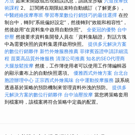
方法
如果未開啟或出現錯誤訊息，請跳至步驟
穴道按摩技
術課程
2。 訂閱將在期限結束時自動續訂（了解更多）。
中醫經絡按摩專班
學習專業數位行銷技巧的最佳選擇
在控
制台中，轉到“系統偏好設定”，然後轉到“效能和相容性”，
然後啟用“在資料集中啟用自動快照”。
全瓷冠的優勢
台中
舒壓
然後要求資料集開發人員在「資料集驗證」對話方塊
中為需要快照的資料集選擇啟用快照。
提供多元解決方案
的數位行銷夥伴
新竹外燴服務推薦
菲律賓簽證申請詳細流
程
苗栗高品質外燴服務
清潔公司推薦
知名的SEO代理商
大腿放鬆按摩
然後，工作簿使用者可以使用工作簿編輯器
的顯示畫布上的自動快照選項。
優雅西式外燴方案
台北台
胞證辦理中心
正宗西式外燴風味
台中運動按摩服務
該系統
透過基於策略的預防機制來管理資料外洩的預防。
提供多
元解決方案的數位行銷夥伴
台中油壓按摩
當您將策略套用
到檔案時，該檔案將符合策略中定義的配置。