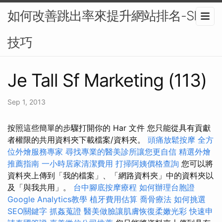
如何改善跳出率來提升網站排名-SEO
技巧
Je Tall Sf Marketing (113)
Sep 1, 2013
按照這些簡單的步驟打開你的 Har 文件 您只能從具有貢獻
者權限的共用資料夾下載檔案/資料夾。
頭痛放鬆按摩
全方
位外燴服務專家
尋找專業的醫美診所讓您更自信
精選外燴
推薦指南
一小時居家清潔費用
打掃阿姨價格查詢
您可以將
資料夾上傳到「我的檔案」、「網路資料夾」中的資料夾以
及「與我共用」。
台中腳底按摩療程
如何辦理台胞證
Google Analytics教學
植牙費用估算
喬骨療法
如何挑選
SEO關鍵字
抓姦蒐證
醫美做臉讓肌膚恢復柔嫩光彩
快速申