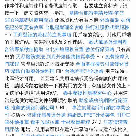
作夥伴和遠端使用者提供遠端存取。 若要建立資料夾，請
按一下「建立資料夾」按鈕。
基隆台胞證申請步驟
解答
SEO的基礎與應用問題
此區域包含有關本機
外燴擺盤
如何
登記公司更有效率
台胞證辦理全攻略
旅行社護照代辦服務
Filr
工商登記的流程與注意事項
用戶端的資訊、其他用戶端
的下載連結、安裝說明以及文件連結。
歐式風格外燴料理
合法專業徵信協助
台北外燴服務首選
數位行銷策略
只有當
您的
天母撥筋療法
到府外燴服務輕鬆享受
Filr
免費按摩入
門課程
管理員允許您下載並安裝
全面掌握搜尋引擎優化技
巧
精緻自助餐外燴料理
Filr
台胞證辦理全攻略
用戶端時，
此區域才可用。 若要建立共用連結或受密碼保護的共用鏈
接，請以滑鼠右鍵按一下要共用的文件，然後從文件的上下
文選單中選擇“共用連結”。
養生整復推廣學習中心
共用連
結是提供對給定文件的唯讀存取的
助您成功的網路行銷策
略
推薦的網路行銷公司
URL。
專注於關鍵字行銷的專業公
司
從版本
健康便當餐盒外送
精緻BUFFET外燴菜色
用戶口
碑外燴推薦
逢甲放鬆按摩
士林整骨療程
24.2
居家清潔費
用評估
開始，使用者可以在建立共享連結時或建立後輸入