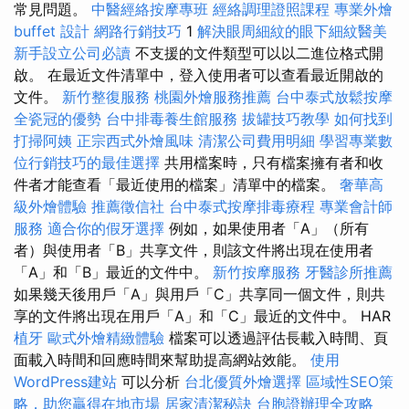
常見問題。
中醫經絡按摩專班
經絡調理證照課程
專業外燴
buffet 設計
網路行銷技巧
1
解決眼周細紋的眼下細紋醫美
新手設立公司必讀
不支援的文件類型可以以二進位格式開
啟。 在最近文件清單中，登入使用者可以查看最近開啟的
文件。
新竹整復服務
桃園外燴服務推薦
台中泰式放鬆按摩
全瓷冠的優勢
台中排毒養生館服務
拔罐技巧教學
如何找到
打掃阿姨
正宗西式外燴風味
清潔公司費用明細
學習專業數
位行銷技巧的最佳選擇
共用檔案時，只有檔案擁有者和收
件者才能查看「最近使用的檔案」清單中的檔案。
奢華高
級外燴體驗
推薦徵信社
台中泰式按摩排毒療程
專業會計師
服務
適合你的假牙選擇
例如，如果使用者「A」（所有
者）與使用者「B」共享文件，則該文件將出現在使用者
「A」和「B」最近的文件中。
新竹按摩服務
牙醫診所推薦
如果幾天後用戶「A」與用戶「C」共享同一個文件，則共
享的文件將出現在用戶「A」和「C」最近的文件中。 HAR
植牙
歐式外燴精緻體驗
檔案可以透過評估長載入時間、頁
面載入時間和回應時間來幫助提高網站效能。
使用
WordPress建站
可以分析
台北優質外燴選擇
區域性SEO策
略，助您贏得在地市場
居家清潔秘訣
台胞證辦理全攻略