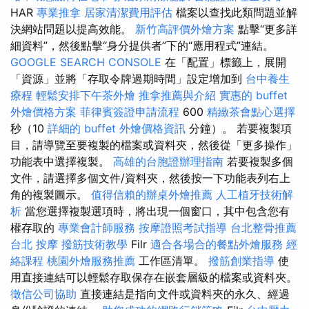
HAR
專業推拿
居家清潔費用評估
檔案以查找此類問題並解
決網站問題以提高效能。
新竹高評價外燴方案
點擊“更多詳
細資料”，然後點擊“身分提供者”下的“應用程式”連結。
GOOGLE SEARCH CONSOLE
在「配置」標籤上，展開
「資源」並將「存取令牌過期時間」設定增加到
台中養生
療程
輕鬆安排下午茶外燴
推拿推薦與介紹
實惠的 buffet
外燴價格方案
菲律賓簽證申請流程
600
精緻茶會點心選擇
秒（10
詳細的 buffet 外燴價格資訊
分鐘）。 若要複製項
目，請導覽至要複製的檔案或資料夾，然後從「更多操作」
功能表中選擇複製。
高雄的台胞證辦理指南
若要複製多個
文件，請選擇多個文件/資料夾，然後按一下功能表列右上
角的複製圖示。
值得信賴的辦桌外燴推薦
人工植牙技術解
析
當您選擇複製選項時，將出現一個窗口，其中包含您有
權存取的
專業會計師服務
按摩證照考試指導
台北整骨推薦
台北 按摩
撥筋技術教學
Filr
適合各場合的餐點外燴服務
經
絡課程
桃園外燴服務推薦
工作區清單。
撥筋創業指導
使
用直接連結可以輕鬆存取保存在嵌套層級的檔案或資料夾。
徵信公司協助
直接連結是指向文件或資料夾的永久、經過