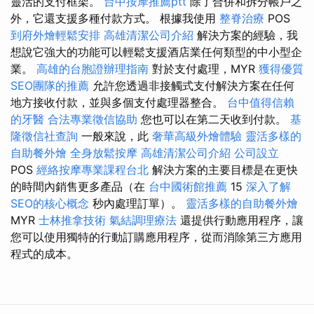
靈活的支付框架。
台中按摩推薦ptt
除了合併和拆分帳戶之
外，它還支援多種付款方式。 根據我使用
整脊治療
POS
到府外燴輕鬆安排
高雄清潔公司介紹
解決方案的經驗，我
想說它強大的功能可以輕鬆支援酒店業任何類型的中小型企
業。
高雄的台胞證辦理指南
對於支付處理，MYR
獲得優質
SEO團隊的推薦
允許您透過非接觸式支付解決方案在任何
地方接收付款，並與多個支付處理器整合。
台中值得信賴
的牙醫
合法專業徵信協助
您也可以在第二天收到付款。
基
隆徵信社查詢
一般來說，此
奢華高級外燴體驗
靈活多樣的
自助餐外燴
全身放鬆按摩
高雄清潔公司介紹
公司設立
POS
經絡按摩專業課程台北
解決方案的主要目標是在更快
的時間內銷售更多產品（在
台中國術館推薦
15
深入了解
SEO的核心概念
秒內處理訂單）。
靈活多樣的自助餐外燴
MYR
士林推拿技術
氣結調理療法
還提供行動應用程序，讓
您可以使用獨特的行動訂購應用程序，從而消除第三方應用
程式的成本。