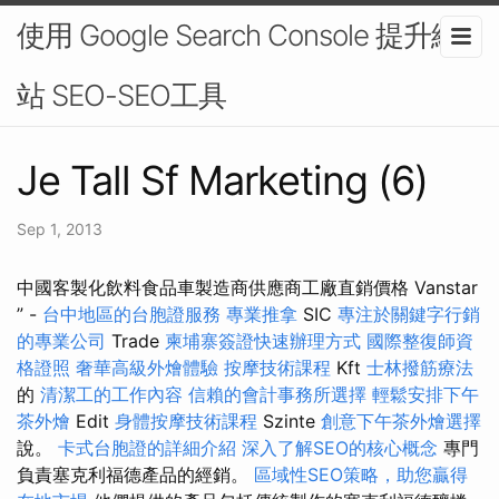
使用 Google Search Console 提升網
站 SEO-SEO工具
Je Tall Sf Marketing (6)
Sep 1, 2013
中國客製化飲料食品車製造商供應商工廠直銷價格 Vanstar
” -
台中地區的台胞證服務
專業推拿
SIC
專注於關鍵字行銷
的專業公司
Trade
柬埔寨簽證快速辦理方式
國際整復師資
格證照
奢華高級外燴體驗
按摩技術課程
Kft
士林撥筋療法
的
清潔工的工作內容
信賴的會計事務所選擇
輕鬆安排下午
茶外燴
Edit
身體按摩技術課程
Szinte
創意下午茶外燴選擇
說。
卡式台胞證的詳細介紹
深入了解SEO的核心概念
專門
負責塞克利福德產品的經銷。
區域性SEO策略，助您贏得