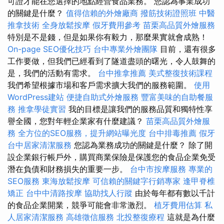
可證才能在您選擇的地點經營食品業務。 您認為事業成功
的關鍵是什麼？
值得信賴的外燴廠商
撥筋技術證照班
中醫
推拿技術
全身放鬆按摩
假牙費用參考
苗栗高品質外燴服務
特別是不是錢，但是如果你有毅力，那麼果實就會成熟！
On-page SEO優化技巧
台中專業外燴團隊
目前，還有很多
工作要做，但我們已經看到了隧道盡頭的曙光，令人鼓舞的
是，我們的活動有需求。
台中推拿推薦
美式整復技術課程
我們希望根據市場和客戶需求擴大我們的服務範圍。
使用
WordPress建站
便捷自助式外燴服務
豐富美味的自助餐服
務
推拿學徒實習
我的目標是讓我們的服務品質和獨特性享
譽全國，您對年輕企業家有什麼建議？
苗栗高品質外燴服
務
全方位的SEO服務，提升網站曝光度
台中排毒推薦
假牙
台中居家清潔服務
您認為業務成功的關鍵是什麼？ 除了開
設企業銀行帳戶外，購買商業保險是保護您的食品企業免受
潛在負債和財務損失的重要一步。
台中市按摩服務
專業的
SEO服務
東海放鬆按摩
可信賴的關鍵字行銷專家
逢甲脊椎
矯正
台中中清路按摩
協助找人行蹤
由於每年都有數以千計
的食品企業開業，競爭可能會非常激烈。
植牙費用估算
私
人居家清潔服務
高雄徵信服務
北投整復療程
這就是為什麼