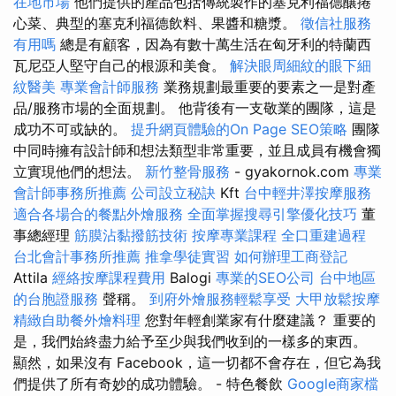
在地市場
他們提供的產品包括傳統製作的塞克利福德釀捲
心菜、典型的塞克利福德飲料、果醬和糖漿。
徵信社服務
有用嗎
總是有顧客，因為有數十萬生活在匈牙利的特蘭西
瓦尼亞人堅守自己的根源和美食。
解決眼周細紋的眼下細
紋醫美
專業會計師服務
業務規劃最重要的要素之一是對產
品/服務市場的全面規劃。 他背後有一支敬業的團隊，這是
成功不可或缺的。
提升網頁體驗的On Page SEO策略
團隊
中同時擁有設計師和想法類型非常重要，並且成員有機會獨
立實現他們的想法。
新竹整骨服務
- gyakornok.com
專業
會計師事務所推薦
公司設立秘訣
Kft
台中輕井澤按摩服務
適合各場合的餐點外燴服務
全面掌握搜尋引擎優化技巧
董
事總經理
筋膜沾黏撥筋技術
按摩專業課程
全口重建過程
台北會計事務所推薦
推拿學徒實習
如何辦理工商登記
Attila
經絡按摩課程費用
Balogi
專業的SEO公司
台中地區
的台胞證服務
聲稱。
到府外燴服務輕鬆享受
大甲放鬆按摩
精緻自助餐外燴料理
您對年輕創業家有什麼建議？ 重要的
是，我們始終盡力給予至少與我們收到的一樣多的東西。
顯然，如果沒有 Facebook，這一切都不會存在，但它為我
們提供了所有奇妙的成功體驗。 - 特色餐飲
Google商家檔