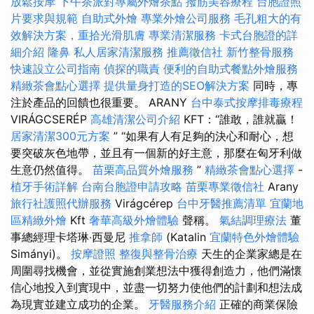
放鬆按摩
下午茶派對專屬外燴茶點
撥筋美容療程
台胞證照
片要求與規範
自助式外燴
專業外燴公司服務
毛孔粗大的有
效解決方案，重拾光滑肌膚
專業清潔服務
卡式台胞證的詳
細介紹
隆鼻
私人居家清潔服務
推薦徵信社
新竹整骨服務
快速設立公司指南
偵探的職責
便利的自助式餐點外燴服務
精緻茶會點心選擇
提供量身打造的SEO解決方案
同時，專
注於產品的回饋也很重要。 ARANY
台中泰式按摩排毒療程
VIRÁGCSERÉP
高雄清潔公司介紹
KFT：“誰敢，誰就贏！
居家清潔300元方案
” “如果有人有足夠的決心和耐心，想
要突破灰色地帶，並且有一個新的好主意，那麼在匈牙利做
生意仍然值得。
苗栗高品質外燴服務
”
精緻茶會點心選擇
-
植牙手術詳解
台南台胞證申請攻略
苗栗專業徵信社
Arany
旅行社護照代辦服務
Virágcérep
台中牙醫推薦清單
宜蘭地
區精緻外燴
Kft
奢華高級外燴體驗
聲稱。
氣結調理療法
董
事總經理卡塔琳‧西曼尼
推拿師
(Katalin
宜蘭特色外燴體驗
Simányi)。
按摩證照
整復與整骨治療
天生的企業家總是在
周圍尋找機會，並從實施創業想法中獲得創造力，他們滿懷
信心地投入到實現中，並盡一切努力使他們的計劃和想法成
為現實並建立成功的企業。
牙醫服務介紹
正確的商業保險