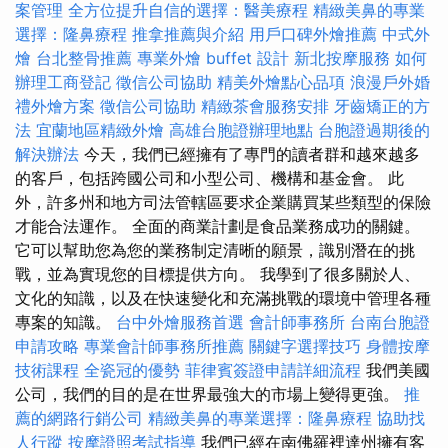
案管理
全方位提升自信的選擇：醫美療程
精緻美鼻的專業
選擇：隆鼻療程
推拿推薦與介紹
用戶口碑外燴推薦
中式外
燴
台北整骨推薦
專業外燴 buffet 設計
新北按摩服務
如何
辦理工商登記
徵信公司協助
精美外燴點心品項
浪漫戶外婚
禮外燴方案
徵信公司協助
精緻茶會服務安排
牙齒矯正的方
法
宜蘭地區精緻外燴
高雄台胞證辦理地點
台胞證過期後的
解決辦法
今天，我們已經擁有了專門的讀者群和越來越多
的客戶，包括跨國公司和小型公司、機構和基金會。 此
外，許多州和地方司法管轄區要求企業購買某些類型的保險
才能合法運作。 全面的商業計劃是食品業務成功的關鍵。
它可以幫助您為您的業務制定清晰的願景，識別潛在的挑
戰，並為實現您的目標提供方向。 我學到了很多關於人、
文化的知識，以及在快速變化和充滿挑戰的環境中管理各種
專案的知識。
台中外燴服務首選
會計師事務所
台南台胞證
申請攻略
專業會計師事務所推薦
關鍵字選擇技巧
身體按摩
技術課程
全瓷冠的優勢
菲律賓簽證申請詳細流程
我們美國
公司，我們的目的是在世界最強大的市場上變得更強。
推
薦的網路行銷公司
精緻美鼻的專業選擇：隆鼻療程
協助找
人行蹤
按摩證照考試指導
我們已經在南佛羅裡達州擁有客