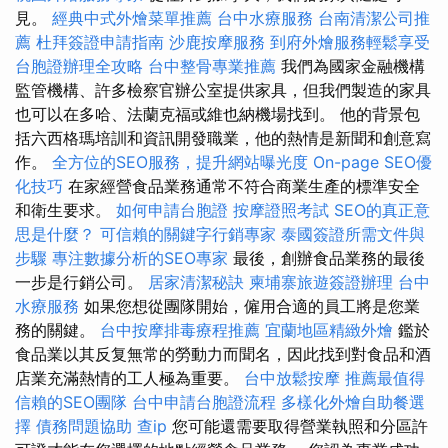
見。
經典中式外燴菜單推薦
台中水療服務
台南清潔公司推
薦
杜拜簽證申請指南
沙鹿按摩服務
到府外燴服務輕鬆享受
台胞證辦理全攻略
台中整骨專業推薦
我們為國家金融機構
監管機構、許多檢察官辦公室提供家具，但我們製造的家具
也可以在多哈、法蘭克福或維也納機場找到。 他的背景包
括六西格瑪培訓和資訊開發職業，他的熱情是新聞和創意寫
作。
全方位的SEO服務，提升網站曝光度
On-page SEO優
化技巧
在家經營食品業務通常不符合商業生產的標準安全
和衛生要求。
如何申請台胞證
按摩證照考試
SEO的真正意
思是什麼？
可信賴的關鍵字行銷專家
泰國簽證所需文件與
步驟
專注數據分析的SEO專家
最後，創辦食品業務的最後
一步是行銷公司。
居家清潔秘訣
柬埔寨旅遊簽證辦理
台中
水療服務
如果您想從團隊開始，僱用合適的員工將是您業
務的關鍵。
台中按摩排毒療程推薦
宜蘭地區精緻外燴
鑑於
食品業以其反复無常的勞動力而聞名，因此找到對食品和酒
店業充滿熱情的工人極為重要。
台中放鬆按摩
推薦最值得
信賴的SEO團隊
台中申請台胞證流程
多樣化外燴自助餐選
擇
債務問題協助
查ip
您可能還需要取得營業執照和分區許