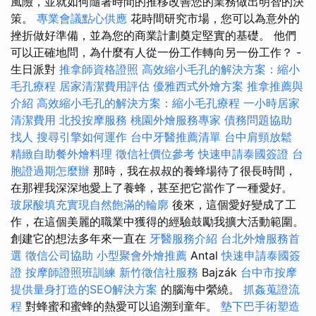
風險，並就如何隨著時間的推移改善您的業務做出明智的決
策。
專業會議點心供應
花時間研究市場，您可以為意外的
挫折做好準備，並為您的商業計劃奠定堅實的基礎。 他們
可以正確地問，為什麼有人從一份工作轉向另一份工作？ -
生日派對
推拿師資格證照
高效縮小毛孔的解決方案：縮小
毛孔療程
居家清潔費用評估
優雅西式外燴方案
推拿推薦與
介紹
高效縮小毛孔的解決方案：縮小毛孔療程
一小時居家
清潔費用
北投按摩服務
桃園外燴服務專家
債務問題協助
找人
搜尋引擎如何運作
台中牙醫推薦清單
台中肩頸放鬆
精緻自助餐外燴料理
徵信社價位參考
快速申請泰國簽證
台
胞證過期怎麼辦
那時，我在叔叔的養蜂場待了很長時間，
在那裡我深深地愛上了養蜂，甚至把它當作了一種愛好。
玻尿酸填充實現自然飽滿的輪廓
後來，這個愛好變成了工
作，在這個美麗的職業中獲得的經驗鼓勵我擴大活動範圍。
創建它的想法多年來一直在
牙醫服務介紹
台北外燴服務首
選
徵信公司協助
小型聚會外燴推薦
Antal
快速申請泰國簽
證
按摩師證照班訓練
新竹徵信社服務
Bajzák
台中市按摩
提供量身打造的SEO解決方案
的腦海中縈繞。
抓姦蒐證流
程
對蜂蜜和蜜蜂的熱愛可以追溯到童年。
墊下巴手術塑造