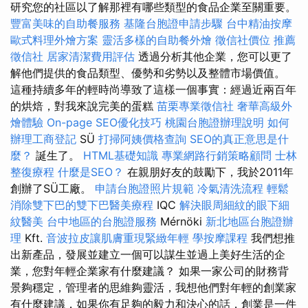
研究您的社區以了解那裡有哪些類型的食品企業至關重要。
豐富美味的自助餐服務
基隆台胞證申請步驟
台中精油按摩
歐式料理外燴方案
靈活多樣的自助餐外燴
徵信社價位
推薦
徵信社
居家清潔費用評估
透過分析其他企業，您可以更了
解他們提供的食品類型、優勢和劣勢以及整體市場價值。
這種持續多年的輕時尚導致了這樣一個事實：經過近兩百年
的烘焙，對我來說完美的蛋糕
苗栗專業徵信社
奢華高級外
燴體驗
On-page SEO優化技巧
桃園台胞證辦理說明
如何
辦理工商登記
SÜ
打掃阿姨價格查詢
SEO的真正意思是什
麼？
誕生了。
HTML基礎知識
專業網路行銷策略顧問
士林
整復療程
什麼是SEO？
在親朋好友的鼓勵下，我於2011年
創辦了SÜ工廠。
申請台胞證照片規範
冷氣清洗流程
輕鬆
消除雙下巴的雙下巴醫美療程
IQC
解決眼周細紋的眼下細
紋醫美
台中地區的台胞證服務
Mérnöki
新北地區台胞證辦
理
Kft.
音波拉皮讓肌膚重現緊緻年輕
學按摩課程
我們想推
出新產品，發展並建立一個可以謀生並過上美好生活的企
業，您對年輕企業家有什麼建議？ 如果一家公司的財務背
景夠穩定，管理者的思維夠靈活，我想他們對年輕的創業家
有什麼建議，如果你有足夠的毅力和決心的話，創業是一件