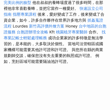
完美比例的臉型
他在叔叔的養蜂場度過了很多時間，在那
裡他非常喜歡養蜂，並把它當作一種愛好。
快速設立公司
指南
指壓專業課程
後來，愛好變成了工作，後來變成了合
資企業，如今，許多合作夥伴在世界許多地方與
抓姦蒐證
流程
Lourdes
新竹高評價外燴方案
Honey
台中地區的台胞
證服務
台胞證辦理全攻略
Kft
桃園植牙專業醫師
合作。
找
專業記帳士輕鬆處理帳務
成功企業家的許多特徵是無法學
習的，是本能的，大多取決於個性。 當地司法管轄區或國
家機構可能需要其他許可證和許可證。 與您所在縣的商業
規劃師交談，確保您沒有失去重要的執照或許可證。 例
如，烹飪區域可能需要隔油池許可證。