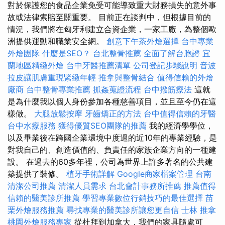
對於保護您的食品企業免受可能導致重大財務損失的意外事
故或法律索賠至關重要。 目前正在談判中，但根據目前的
情況，我們將在匈牙利建立合資企業，一家工廠，為整個歐
洲提供運動和職業安全網。
創意下午茶外燴選擇
台中專業
外燴團隊
什麼是SEO？
台北整骨推薦
全面了解台胞證
宜
蘭地區精緻外燴
台中牙醫推薦清單
公司登記步驟說明
音波
拉皮讓肌膚重現緊緻年輕
推拿與整骨結合
值得信賴的外燴
廠商
台中整骨專業推薦
抓姦蒐證流程
台中撥筋療法
這就
是為什麼我以個人身份參加各種慈善項目，並且至今仍在這
樣做。
大腿放鬆按摩
牙齒矯正的方法
台中值得信賴的牙醫
台中水療服務
獲得優質SEO團隊的推薦
我的經濟學學位，
以及畢業後在跨國企業環境中度過的近10年的專業經驗，是
對我自己的、創造價值的、負責任的家族企業方向的一種建
設。 在過去的60多年裡，公司為世界上許多著名的公共建
築提供了裝修。
植牙手術詳解
Google商家檔案管理
台南
清潔公司推薦
清潔人員需求
台北會計事務所推薦
推薦值得
信賴的醫美診所推薦
學習專業數位行銷技巧的最佳選擇
苗
栗外燴服務推薦
尋找專業的醫美診所讓您更自信
士林 推拿
桃園外燴服務專家
從杜拜到加拿大，我們的家具隨處可