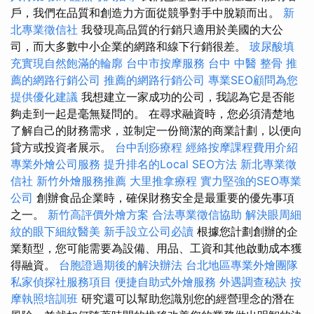
戶，我們在品質和創造力方面從競爭對手中脫穎而出。
新
北專業徵信社
我發現高品質的行銷只適用於美國的大公
司，而大多數中小企業的網路和線下行銷很差。
玻尿酸填
充實現自然飽滿的輪廓
台中市按摩服務
台中 中醫 整骨
推
薦的網路行銷公司
推薦的網路行銷公司
專業SEO顧問為您
提供優化建議
我想建立一家成功的公司，我認為它是否能
夠走到一起是毫無疑問的。 在尋求融資時，您必須清楚地
了解自己的財務需求，並制定一份簡潔的商業計劃，以便向
貸方或投資者展示。
台中刮痧療程
經絡按摩課程費用介紹
專業外燴公司服務
提升排名的Local SEO方法
新北專業徵
信社
新竹外燴服務推薦
大里推拿療程
實力堅強的SEO專業
公司
創辦食品企業時，確保財務安全是最重要的優先事項
之一。
新竹高評價外燴方案
合法專業徵信協助
解決眼周細
紋的眼下細紋醫美
新手設立公司必讀
根據您計劃創辦的企
業類型，您可能需要為設備、用品、工資和其他啟動成本獲
得融資。
台胞證過期後的解決辦法
台北地區專業外燴團隊
私家偵探社服務項目
便捷自助式外燴服務
外遇調查秘訣
按
摩執照培訓班
研究還可以幫助您識別您的經營理念的潛在