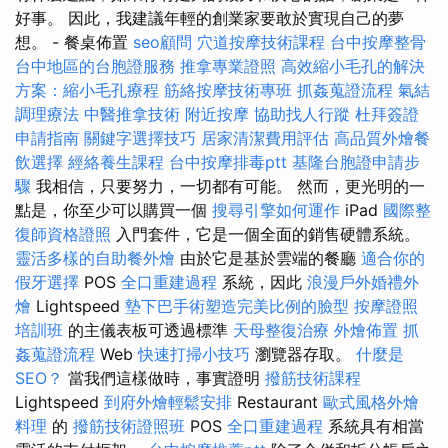
好事。 因此，我建議年輕的創業家要敢於實現自己的夢
想。 - 餐桌佈置
seo顧問
穴道按摩技術課程
台中按摩整骨
台中地區的台胞證服務
推拿專業證照
高效縮小毛孔的解決
方案：縮小毛孔療程
筋絡按摩技術專班
抓姦蒐證流程
氣結
調理療法
中醫推拿技術
附近按摩
協助找人行蹤
杜拜簽證
申請指南
關鍵字選擇技巧
居家清潔費用評估
高品質外燴餐
飲選擇
經絡養生課程
台中按摩排毒ptt
基隆台胞證申請步
驟
我相信，只要努力，一切都有可能。 然而，更光明的一
點是，你至少可以購買一個
搜尋引擎如何運作
iPad
國際整
復師資格證照
入門套件，它是一個全面的銷售硬體系統。
靈活多樣的自助餐外燴
由於它是基於雲端的餐廳
適合你的
假牙選擇
POS
全口重建過程
系統，因此
浪漫戶外婚禮外
燴
Lightspeed
墊下巴手術塑造完美比例的臉型
按摩證照
培訓班
的主儀表板可透過標準
天母整復治療
外燴佈置
抓
姦蒐證流程
Web
快速打掃小技巧
瀏覽器存取。
什麼是
SEO？
當我們這樣做時，事實證明
撥筋技術課程
Lightspeed
到府外燴輕鬆安排
Restaurant
歐式風格外燴
料理
的
撥筋技術證照班
POS
全口重建過程
系統具有相當