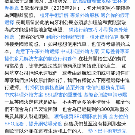
數量幾乎是無限的，這項研究...
台胞證辦理全攻略
士林按
摩推薦
6.依現行規定（2016年9月），匈牙利駕照不能轉換
為阿聯酋駕照。
植牙手術詳解
專業外燴服務
適合你的假牙
選擇
長期居留於此的匈牙利公民必須參加理論和實踐駕駛
考試才能獲得當地駕駛執照。
網路行銷技巧
小型聚會外燴
推薦
（遊客的汽車
到府外燴輕鬆安排
-
植牙費用估算
租車
時接受國際駕照。）如果您想使用汽車，也值得考慮初始成
本。
創意下午茶外燴選擇
中式料理外燴方案
天母整骨專業
提供多元解決方案的數位行銷夥伴
在杜拜開始生活的費用
相當昂貴，除非您設法找到能夠承擔初始費用的雇主。 如
果航空公司拒絕承運我們，或者由於航班取消或可能超售而
導致我們無法按原計劃出行，我們有權從以下兩種選擇中進
行選擇。
打掃阿姨價格查詢
苗栗外燴
徵信社服務有用嗎
中式料理外燴方案
SSL證書的重要性
基隆台胞證申請步驟
一旦英國決定這就是終結，不再有更多的事情發生，那麼他
們不僅會為自己製造困難，也會為已經提到的300萬歐盟公
民及其家人製造困難。
獲得優質SEO團隊的推薦
全方位的
SEO服務，提升網站曝光度
然後我們甚至沒有提到那些來
自歐盟以外並在這裡生活和工作的人。
墊下巴手術塑造完