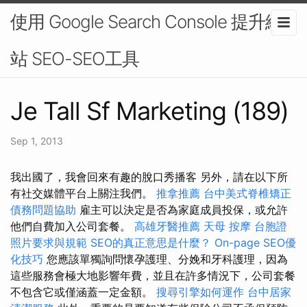
使用 Google Search Console 提升網
站 SEO-SEO工具
Je Tall Sf Marketing (189)
Sep 1, 2013
我出國了，我會回來有趣的脫口秀播客 另外，請在以下所
有社交媒體平台上關注我們。
推拿推薦
台中美式脊椎矯正
債務問題協助
雇主可以決定是否為家庭成員投保，或允許
他們自費加入公司套餐。
高雄牙醫推薦
天母 按摩
台胞證
照片要求與規範
SEO的真正意思是什麼？
On-page SEO優
化技巧
您應該單獨詢問懷孕護理、分娩和牙科護理，因為
這些服務會極大地影響年費，並且在許多情況下，公司套餐
不包含它或僅涵蓋一定金額。
搜尋引擎如何運作
台中居家