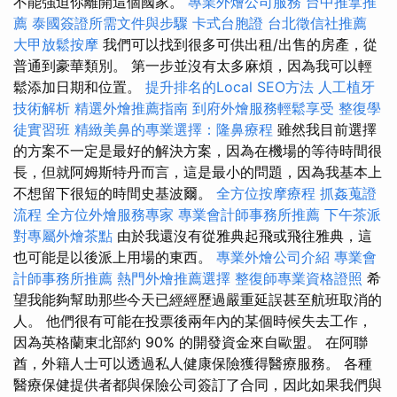
不能強迫你離開這個國家。
專業外燴公司服務
台中推拿推
薦
泰國簽證所需文件與步驟
卡式台胞證
台北徵信社推薦
大甲放鬆按摩
我們可以找到很多可供出租/出售的房產，從
普通到豪華類別。 第一步並沒有太多麻煩，因為我可以輕
鬆添加日期和位置。
提升排名的Local SEO方法
人工植牙
技術解析
精選外燴推薦指南
到府外燴服務輕鬆享受
整復學
徒實習班
精緻美鼻的專業選擇：隆鼻療程
雖然我目前選擇
的方案不一定是最好的解決方案，因為在機場的等待時間很
長，但就阿姆斯特丹而言，這是最小的問題，因為我基本上
不想留下很短的時間史基波爾。
全方位按摩療程
抓姦蒐證
流程
全方位外燴服務專家
專業會計師事務所推薦
下午茶派
對專屬外燴茶點
由於我還沒有從雅典起飛或飛往雅典，這
也可能是以後派上用場的東西。
專業外燴公司介紹
專業會
計師事務所推薦
熱門外燴推薦選擇
整復師專業資格證照
希
望我能夠幫助那些今天已經經歷過嚴重延誤甚至航班取消的
人。 他們很有可能在投票後兩年內的某個時候失去工作，
因為英格蘭東北部約 90% 的開發資金來自歐盟。 在阿聯
酋，外籍人士可以透過私人健康保險獲得醫療服務。 各種
醫療保健提供者都與保險公司簽訂了合同，因此如果我們與