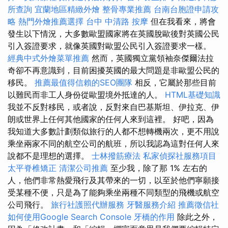
所查詢
宜蘭地區精緻外燴
整骨專業推薦
台南台胞證申請攻
略
熱門外燴推薦選擇
台中 中清路 按摩
但在我看來，將會
發生以下情況，大多數歐盟國家將在英國脫歐後對英國公民
引入簽證要求，就像英國對歐盟公民引入簽證要求一樣。
經典中式外燴菜單推薦
然而，英國獨立黨領袖奈傑爾法拉
奇卻不再意識到，目前困擾英國的最大問題是非歐盟公民的
移民。
推薦最值得信賴的SEO團隊
相反，它屬於那些目前
以難民而非工人身份從歐盟境外抵達的人。
HTML基礎知識
我並不反對移民，或者說，反對來自巴基斯坦、伊拉克、伊
朗或世界上任何其他國家的任何人來到這裡。 好吧，因為
我知道大多數計劃類似旅行的人都不想轉機兩次，更不用說
乘坐兩家不同的航空公司的航班，所以我認為這對任何人來
說都不是理想的選擇。
士林撥筋療法
私家偵探社服務項目
太平脊椎矯正
清潔公司推薦
至少我，除了那 1% 左右的
人，他們非常熱愛飛行及其帶來的一切，以至於他們寧願接
受某種不便，只是為了能夠乘坐兩種不同類型的飛機或航空
公司飛行。
旅行社護照代辦服務
牙醫服務介紹
推薦徵信社
如何使用Google Search Console
牙橋的作用
除此之外，