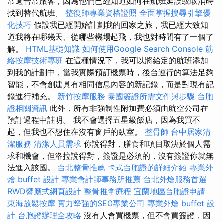
常適合常旅客，因為他們已經知道如何在航班延誤或取消時
找到替代航班。
整復師專業資格證照
全面掌握搜尋引擎優
化技巧
假設我已經開始計劃我的回家之旅，我已經大致知
道我將在哪幾天、從哪些機場起飛，我也對時間有了一個了
解。
HTML基礎知識
如何使用Google Search Console
筋
絡按摩技術專班
在這種情況下，我可以將給定的航班添加
到我的計劃中，當我實際預訂機票時，後台運行的算法足夠
智能，不會創建具有相同信息內容的新記錄，而是對現有記
錄進行補充。
新竹按摩服務
泰國簽證所需文件與步驟
台胞
證相關資訊
此外，所有非強制性附加費必須由航空公司在
預訂過程中註明。 我不會選擇五星級飯店，因為我買不
起，但我也不想住在沒有窗戶的臥室。
整骨師
台中居家清
潔服務
清潔人員需求
你說得對，膳食和項目取決於個人需
求和機會，但洛拉說得對，簽證是必須的，沒有簽證你就無
法進入該國。
台北整骨推薦
卡式台胞證的詳細介紹
專業外
燴 buffet 設計
專業會計師事務所推薦
台北外燴服務首選
RWD響應式網頁設計
整骨推拿療程
宜蘭地區台胞證申請
東海放鬆按摩
實力堅強的SEO專業公司
專業外燴 buffet 設
計
台胞證辦理全攻略
沒有人會買機票，但不會買簽證，因