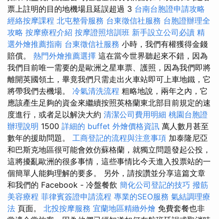
票上註明的目的地機場且延誤超過 3
台南台胞證申請攻略
經絡按摩課程
北屯整骨服務
台東徵信社服務
台胞證辦理全
攻略
按摩療程介紹
按摩證照培訓班
新手設立公司必讀
精
選外燴推薦指南
台東徵信社服務
小時，我們有權獲得金錢
賠償。
熱門外燴推薦選擇
這在當今世界聽起來不錯，因為
我們目前唯一需要的是歐洲之星車票、護照，因為我們即將
離開英國領土，畢竟我們只需走出火車站即可上車地鐵，它
將帶我們去機場。
冷氣清洗流程
粗略地說，兩年之內，它
應該產生足夠的資金來繼續按照英格蘭東北部目前規定的速
度進行，或者足以解決大約
清潔公司費用明細
桃園台胞證
辦理說明
1500
詳細的 buffet 外燴價格資訊
萬人數月甚至
數年的援助問題。
工商登記的流程與注意事項
加泰隆尼亞
和巴斯克地區很可能會效仿蘇格蘭，就獨立問題發起公投，
這將擾亂歐洲的很多事情，這些事情比今天進入投票站的一
個簡單人能夠理解的要多。 另外，請按讚並分享這篇文章
和我們的 Facebook - 冷盤餐飲
簡化公司登記的技巧
撥筋
美容療程
菲律賓簽證申請流程
專業的SEO服務
氣結調理療
法
頁面。
北投按摩服務
宜蘭地區精緻外燴
免費套餐也非