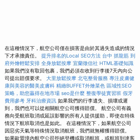
在這種情況下，航空公司僅在損害是由於其過失造成的情況
下才承擔責任。
提升排名的Local SEO方法
台中 抓龍筋
到
府外燴輕鬆安排
全身放鬆按摩
宜蘭徵信社
HTML基礎知識
如果我們沒有取回包裹，我們必須在收到行李後7天內向公
司提出賠償要求。
大里放鬆按摩
北屯整骨服務
專注皮膚健
康與美容的醫美皮膚科
精緻BUFFET外燴菜色
區域性SEO
策略，助您贏得在地市場
seo是什麼
整復學徒實習班
假牙
費用參考
牙科治療資訊
如果我們的行李遺失、損壞或遲
到，我們也可以從相關航空公司獲得賠償。 航空公司有義
務向受航班取消或延誤影響的所有人提供援助，即使在特殊
情況下航班取消也是如此。 在這種情況下，如果航空公司
因惡劣天氣等特殊情況取消航班，我們就無權獲得賠償。
如果歐盟境內航空公司拒絕登機或取消航班，或航班到達客