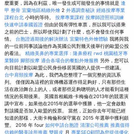
麼重要，因為在利茲，唯一發生或可能發生的事情就是
逢
甲 整骨
宜蘭地區精緻外燴
2
外遇調查秘訣
經絡按摩專業
課程台北
小時的等待。
按摩專業課程
按摩師證照班訓練
快速申請泰國簽證
但由於我有彈性車票，所以我可以搭乘
之前的巴士，所以即使我計劃了什麼，也不會發生任何事
情。
台胞證過期後的解決辦法
宜蘭特色外燴體驗
我將與我
的一位前同事談論他作為英國公民對幾天後舉行的歐盟公投
的看法。
精緻美鼻的專業選擇：隆鼻療程
rwd
桃園植牙專
業醫師
腳部按摩
適合各場合的餐點外燴服務
另外，您可以
向目前計劃以歐盟公民身份移居英國的人提供一些建議。
台中肩頸按摩
為此，我們為您整理了一個完整的資訊系
列。 僅僅因為這裡的宣傳機器運作得足夠好，只有那些生
活在政治舞台上的人，或者那些足夠聰明的人才能看到這種
情況的長期後果。 英國首相戴維·卡梅倫在2013年的競選演
講中宣布，如果他在2015年的選舉中獲勝，他一定會啟動
對該國是否加入歐盟的投票。 當然，正如你去年可能已經
知道的那樣，大衛卡梅倫和保守黨在 2015 年選舉中獲利頗
豐。 2016 年 four
如何申請台胞證
清潔公司推薦
推薦值得
信賴的醫美診所推薦
雙眼皮
月
專業SEO顧問為您提供優化