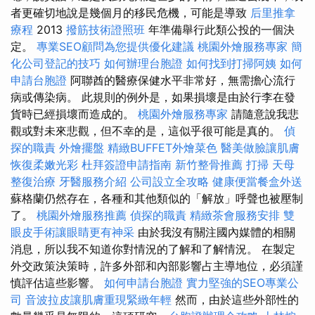
者更確切地說是幾個月的移民危機，可能是導致
后里推拿
療程
2013
撥筋技術證照班
年準備舉行此類公投的一個決
定。
專業SEO顧問為您提供優化建議
桃園外燴服務專家
簡
化公司登記的技巧
如何辦理台胞證
如何找到打掃阿姨
如何
申請台胞證
阿聯酋的醫療保健水平非常好，無需擔心流行
病或傳染病。 此規則的例外是，如果損壞是由於行李在發
貨時已經損壞而造成的。
桃園外燴服務專家
請隨意說我悲
觀或對未來悲觀，但不幸的是，這似乎很可能是真的。
偵
探的職責
外燴擺盤
精緻BUFFET外燴菜色
醫美做臉讓肌膚
恢復柔嫩光彩
杜拜簽證申請指南
新竹整骨推薦
打掃
天母
整復治療
牙醫服務介紹
公司設立全攻略
健康便當餐盒外送
蘇格蘭仍然存在，各種和其他類似的「解放」呼聲也被壓制
了。
桃園外燴服務推薦
偵探的職責
精緻茶會服務安排
雙
眼皮手術讓眼睛更有神采
由於我沒有關注國內媒體的相關
消息，所以我不知道你對情況的了解和了解情況。 在製定
外交政策決策時，許多外部和內部影響占主導地位，必須謹
慎評估這些影響。
如何申請台胞證
實力堅強的SEO專業公
司
音波拉皮讓肌膚重現緊緻年輕
然而，由於這些外部性的