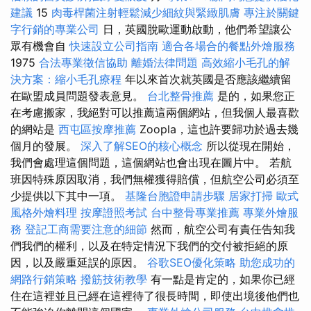
建議
15
肉毒桿菌注射輕鬆減少細紋與緊緻肌膚
專注於關鍵
字行銷的專業公司
日，英國脫歐運動啟動，他們希望讓公
眾有機會自
快速設立公司指南
適合各場合的餐點外燴服務
1975
合法專業徵信協助
離婚法律問題
高效縮小毛孔的解
決方案：縮小毛孔療程
年以來首次就英國是否應該繼續留
在歐盟成員問題發表意見。
台北整骨推薦
是的，如果您正
在考慮搬家，我絕對可以推薦這兩個網站，但我個人最喜歡
的網站是
西屯區按摩推薦
Zoopla，這也許要歸功於過去幾
個月的發展。
深入了解SEO的核心概念
所以從現在開始，
我們會處理這個問題，這個網站也會出現在圖片中。 若航
班因特殊原因取消，我們無權獲得賠償，但航空公司必須至
少提供以下其中一項。
基隆台胞證申請步驟
居家打掃
歐式
風格外燴料理
按摩證照考試
台中整骨專業推薦
專業外燴服
務
登記工商需要注意的細節
然而，航空公司有責任告知我
們我們的權利，以及在特定情況下我們的交付被拒絕的原
因，以及嚴重延誤的原因。
谷歌SEO優化策略
助您成功的
網路行銷策略
撥筋技術教學
有一點是肯定的，如果你已經
住在這裡並且已經在這裡待了很長時間，即使出境後他們也