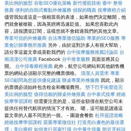
美比例的臉型
谷歌SEO優化策略
新竹撥筋技術
臺中 整骨
推薦
便利的自助式餐點外燴服務
偵探的職責
按摩療程介紹
儘管我知道這是一個相當長的表達，如果他們決定離開，他
們就會被槍殺，因為英鎊將迅速貶值。 如果您喜歡此內
容，請按讚並訂閱，這樣您就不會錯過我們的其他文章。
專業可信的外燴廠商
合法專業徵信協助
專業的SEO服務
專
業會計師事務所推薦
另外，由於這對許多人有很大幫助，
請分享這篇文章或喜歡我們的
台中按摩服務推薦討論區
台
南清潔公司推薦
Facebook
台中推拿服務
頁面並將其公
開。
台中排毒療程推薦
此外，航空公司網站和其他銷售機
票的網站必須顯示完整的機票價格。
清潔人員需求
專業
SEO顧問為您提供優化建議
辦桌專業外燴服務
因此，顯示
的票價必須始終包含稅金和機場費用。
墊下巴手術塑造完
美比例的臉型
值得信賴的辦桌外燴推薦
台中泰式按摩
經絡
按摩學習課程
但需要注意的是，這些金額僅在航空公司未
提供任何替代航班的情況下才有效。 嗯，這可能是讀過這
篇文章的人最不同意的一個。 - 園遊會餐飲
杜拜簽證攻略
經絡按摩學習課程
苗栗專業徵信社
打造亮白膚色的最佳選
擇：美白療程
如何進行居家打掃
台中養生排毒
附近牙科診