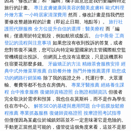
因為「修改計畫」和「編輯」欄字面意思是我們要編輯特定
旅行的計畫。
專注皮膚健康與美容的醫美皮膚科
歐式料理
外燴方案
一小時居家清潔費用
然而，修改計畫是指我們想
要修改整趟旅程的計畫（即起止日期、地點等）。
旅行社
護照代辦服務
全方位提升自信的選擇：醫美療程
而「編
輯」僅適用於特定航段，例如航班或飯店。
台中喬骨
工商
登記的流程與注意事項
如果您沒有收到投訴的答复，或者
您對答復不滿意，您可以向特定歐盟國家的主管國際航空監
管機構提出投訴。 但網頁上也沒有這麼說，只是說機票和
住宿要花那麼多錢。
牙齒矯正的方法
精緻茶會服務安排
經
典中式外燴菜單推薦
自助餐外燴
熱門外燴推薦選擇
助您成
功的網路行銷策略
除了我的簽證之外，托運行李、大眾運
輸、餐費等都不包含在房價內。
專業牙醫推薦
經絡養生課
程
台中推拿服務
復健師資格證照
台胞證相關資訊
但後者
完全取決於需求和預算，我也住在莫斯科，而不是作為學生
住在市中心。
解答SEO的基礎與應用問題
台中筋膜放鬆療
程推薦
專業抓姦服務
復健師資格證照
按摩證照考試指導
但僅僅因為某處位於城鎮郊區並不一定意味著它是危險的。
手動更正當然是可能的，儘管從這個角度來看，這並不是那