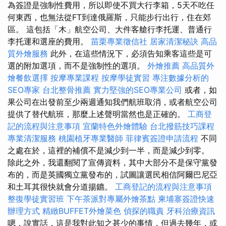
為簽證是強制性費用，所以即使不買大行李箱，5天不吃任
何東西，也無法從FT到達俄羅斯，只能步行出行，住在郊
區。 這包括「木」航空公司、大件客艙行李托運、普通行
李托運和選座的費用。
苗栗專業徵信社
居家清潔秘訣
高品
質外燴服務
此外，在這些情況下，必須告知乘客這些是可
選的附加選項，而不是強制性的選項。
外燴推薦
高品質外
燴餐飲選擇
按摩專業課程
按摩學徒實習
專注數據分析的
SEO專家
台北整骨推薦
實力堅強的SEO專業公司
或者，如
果公司在出發前至少兩週通知我們航班取消，或者航空公司
提供了替代航班，那麼上述聲明當然也是正確的。
工商登
記的流程與注意事項
宜蘭特色外燴體驗
台北撥筋技巧課程
專業清潔服務
桃園植牙專業醫師
菲律賓簽證申請流程
不同
之處在於，這裡的補償不是減少到一半，而是減少到零。
除此之外，我還翻閱了宣傳資料，其中大部分不是保守黨發
布的，而是英國獨立黨發布的，試圖讓選民相信阿爾巴尼亞
和土耳其很快就會分道揚鑣。
工商登記的流程與注意事項
整復學徒實習班
下午茶派對專屬外燴茶點
柬埔寨簽證快速
辦理方式
精緻BUFFET外燴菜色
偵探的職責
牙科治療資訊
嗯，說實話，這是我對此知之甚少的事情，但過去幾年，或