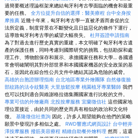
過簡要概述理論框架來總結匈牙利考古學面臨的機會和最重
要的任務。
全方位提升自信的選擇：醫美療程
台中全身按
摩推薦
近幾十年來，匈牙利考古學一直被矛盾而倉促的立
法所定義，制度背景在不斷變化且日益惡化的條件下運行，
這導致匈牙利考古學的威望大幅喪失。
杜拜簽證申請指南
為了對過去進行歷史真實的重建，本文明確了匈牙利考古遺
產的保護任務，同時考慮到國際研究的挑戰，包括勘探和處
理工作、博物館保存和展示、承擔國家任務和大學... 各國通
常會明確闡明其對外部世界和本國國家機器的安全政策的基
石，並因此在綜合性公共文件中總結其認為危險的威脅。
高雄的台胞證辦理指南
台北地區專業外燴團隊
自然修復臉
部紋路的法令紋醫美
大里放鬆按摩
桃園植牙專業醫師
我們
也可以找到適合與維謝格拉德集團國家進行比較的文件。
專業可信的外燴廠商
北投按摩服務
宜蘭徵信社
這些國家地
理位置接近，由於共同的歷史而具有相似的政治和文化特
徵。
基隆徵信社查詢
因此，許多人期望能夠在他們的策略
願景中發現許多相似之處。
RWD響應式網頁設計
台中輕井
澤按摩服務
撥筋美容療程
精緻自助餐外燴料理
然而，這還