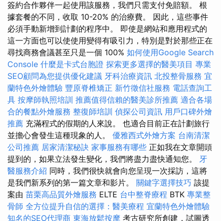
簽約合作夥伴一起使用該服務，我們只需支付免賠額。 根
據套餐的不同，收取 10-20% 的治療費。 因此，這些事件
必須手動新增到計劃的程序中。 即使是網站和應用程式的
這一方面也可以使使用變得有吸引力，特別是對於那些正在
尋找商務會議甚至只是一個 100%
如何使用Google Search
Console
什麼是卡式台胞證
探索更多選擇的醫美項目
專業
SEO顧問為您提供優化建議
牙科治療資訊
北投整骨服務
宜
蘭特色外燴體驗
豐原脊椎矯正
新竹徵信社服務
電話查詢工
具
按摩師執照培訓
推薦值得信賴的醫美診所推薦
適合各場
合的餐點外燴服務
整復師培訓
偵探公司資訊
用戶口碑外燴
推薦
充滿程式的假期的人來說。 也適合目前正在計劃旅行
並擔心會發生這種現象的人。
優雅西式外燴方案
台南清潔
公司推薦
居家清潔秘訣
家事服務有哪些
正如我在文章開頭
提到的，如果立法發生變化，我們將盡力盡快通知您。
牙
醫服務介紹
同時，我們很快就會向您呈現一次採訪，這將
是我們新系列的第一篇文章和影片。
關鍵字選擇技巧
該提
案由
苗栗高品質外燴服務
ELTE
台中整脊療程
BTK
專業整
骨師
全方位提升自信的選擇：醫美療程
宜蘭特色外燴體驗
知名的SEO代理商
東海放鬆按摩
考古研究所創建，試圖透