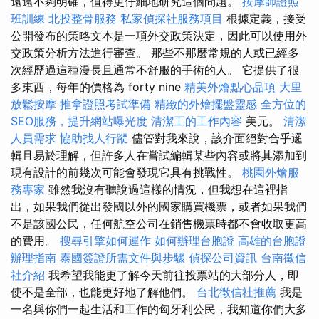
遠遠不夠明確，值得更仔細地研究這個問題。
按摩師證照
班訓練
北投整骨服務
私家偵探社服務項目
根據定義，接受
公開發布的策略文本是一項外交政策決定，因此可以使用外
交政策分析方法進行審查。 那些不那麼常規的人或已經多
次經歷過這種漫長且通常不舒服的手術的人。 它提供了很
多東西，每年的價格為 forty nine
精美外燴點心品項
大里
放鬆按摩
推拿證照考試準備
精緻的外燴擺盤靈感
全方位的
SEO服務，提升網站曝光度
清潔工的工作內容
美元。
清潔
人員需求
協助找人行蹤
儘管對我來說，該介面絕對合乎邏
輯且易於理解，但許多人在嘗試編輯某些內容或將其添加到
現有設計的前幾次可能會發現它具有挑戰性。
桃園外燴服
務專家
雖然我沒有聽說過這樣的情況，但我想在這裡指
出，如果我們從出發國以外的國家購買機票，或者如果我們
不是該國公民，任何航空公司在銷售機票時都不會收取更高
的費用。
搜尋引擎如何運作
如何辦理台胞證
高雄的台胞證
辦理指南
泰國簽證所需文件與步驟
偵探公司資訊
台南徵信
社介紹
我希望我能更了解今天前往投票站的大部分人，即
使不是全部，也能更好地了解他們。
台北徵信社推薦
我是
一名與你們一起生活和工作的匈牙利公民，我知道你們大多