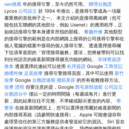
seo推薦
年的搜尋引擎，至今仍然可用。
辦理台胞證
Lycos
公司設立
於 1994 年推出，是搜尋引擎成為一項嚴
肅業務的首批例子之一。 本文介紹的是搜尋萬維網（也可
能包括互聯網的其他部分，例如 Usenet）的應用程序，正
如術語搜尋引擎本身通常所指的那樣。
餐廳外燴
其他類型
的搜尋引擎的範例是在內部網路上搜尋的公司搜尋引擎和在
個人電腦的檔案中搜尋的個人搜尋引擎。 透過選擇搜尋欄
下拉清單底部的「管理搜尋服務」選項，您將被帶到可以找
到任何語言的維基新聞搜尋擴充功能的網站。
菲律賓簽證
推拿
透過選擇此連結可以使用
杜拜簽證
Google
工商登記
婚禮外燴
足底按摩
搜尋引擎搜尋頁面，其中可以使用
新竹
按摩
Google
台胞證過期
撥筋美容
的所有複雜搜尋方法。
按摩 證照
但要注意的是，Google
西屯肩頸放鬆
公司設立
台胞證台中
僅以一定的時間間隔（每週或每月）進行更
新，因此結果往往不完整、不準確或顯示更改的內容。
學
整骨
在維基新聞網頁上，您可以選擇使用屬於維基新聞的
內部搜尋系統（請參閱快速搜尋）。 Apple 可能會儲存和
處理受信任的第三方服務提供者發送給它的資訊。 Siri 旨在
保護您的資訊並讓您選擇分享內容。 我們的網路無障礙指