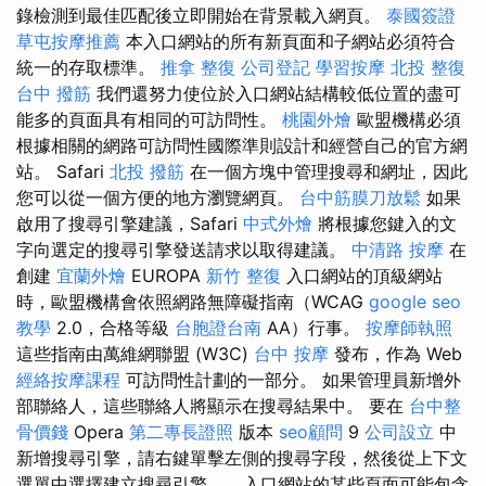
錄檢測到最佳匹配後立即開始在背景載入網頁。
泰國簽證
草屯按摩推薦
本入口網站的所有新頁面和子網站必須符合
統一的存取標準。
推拿 整復
公司登記
學習按摩
北投 整復
台中 撥筋
我們還努力使位於入口網站結構較低位置的盡可
能多的頁面具有相同的可訪問性。
桃園外燴
歐盟機構必須
根據相關的網路可訪問性國際準則設計和經營自己的官方網
站。 Safari
北投 撥筋
在一個方塊中管理搜尋和網址，因此
您可以從一個方便的地方瀏覽網頁。
台中筋膜刀放鬆
如果
啟用了搜尋引擎建議，Safari
中式外燴
將根據您鍵入的文
字向選定的搜尋引擎發送請求以取得建議。
中清路 按摩
在
創建
宜蘭外燴
EUROPA
新竹 整復
入口網站的頂級網站
時，歐盟機構會依照網路無障礙指南（WCAG
google seo
教學
2.0，合格等級
台胞證台南
AA）行事。
按摩師執照
這些指南由萬維網聯盟 (W3C)
台中 按摩
發布，作為 Web
經絡按摩課程
可訪問性計劃的一部分。 如果管理員新增外
部聯絡人，這些聯絡人將顯示在搜尋結果中。 要在
台中整
骨價錢
Opera
第二專長證照
版本
seo顧問
9
公司設立
中
新增搜尋引擎，請右鍵單擊左側的搜尋字段，然後從上下文
選單中選擇建立搜尋引擎...。 入口網站的某些頁面可能包含