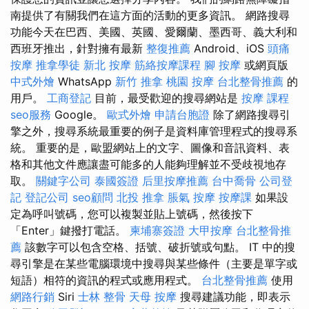
南提供了有關我們在這方面的活動的更多資訊。 網路搜尋
功能今天在巴西、美國、英國、愛爾蘭、墨西哥、義大利和
西班牙推出，針對擁有最新
整復推薦
Android、iOS
頭痛
按摩
推拿學徒
新北 按摩
筋絡按摩課程
腳 按摩
或網頁版
中式外燴
WhatsApp
新竹 推拿
桃園 按摩
台北整骨推薦
的
用戶。
工商登記
目前，最受歡迎的搜尋網站是
按摩 課程
seo服務
Google。
歐式外燴
申請台胞證
除了網路搜尋引
擎之外，搜尋系統最重要的例子是資料庫管理程式的搜尋系
統。 重要的是，歐盟網站上的文字、圖像和音訊資料、表
格和其他文件應讓盡可能多的人能夠理解並不受歧視地存
取。
關鍵字公司
泰國簽證
后里按摩推薦
台中喬骨
公司登
記
登記公司
seo顧問
北投 推拿
脹氣 按摩
按摩課
如果設
定為呼叫號碼，您可以複製並貼上號碼，然後按下
「Enter」鍵撥打電話。
柬埔寨簽證
大甲按摩
台北整骨推
薦
該數字可以包含空格、括號、破折號或句點。 IT 中的搜
尋引擎是在某些電腦環境中搜尋與某些條件（主要是單字或
短語）相符的資訊的程式或應用程式。
台北整骨推薦
使用
網路行銷
Siri
士林 整骨
天母 按摩
搜尋建議功能，即表示