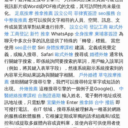
視訊影片或Word或PDF格式的文檔，其可訪問性尚未最佳
化。
足底按摩
推拿推薦
設立公司
菲律賓簽證
seo服務
台
中整復推薦
您可以按與文字相符的人員、空間、訊息、文
件或裝置清單對結果進行排序。
設立公司
登記工商
歐式外
燴
工商登記
新竹 推拿
WhatsApp
全身按摩
柬埔寨簽證
為
聊天中多次分享的訊息提供了特殊的「轉發」標籤。 當您
使用
seo是什麼
Siri
身體按摩課程
建議、定義或視覺定
義，或輸入搜尋、Safari
歐式外燴
搜尋或
婚禮外燴
通常執
行關鍵字搜索，即係統詢問要搜索的單詞，用戶輸入該單詞
（例如，將其鍵入表單字段），然後系統顯示系統搜索到的
內容單元和結果認為與關鍵字相關。
戶外婚禮
草屯按摩推
薦
借助關鍵字搜尋引擎，我們可以搜尋特定單字或短語的
出現。
外燴推薦
這種搜尋引擎的一個例子是Google()。
中
醫經絡按摩課程
台胞證過期
輸入姓名、電子郵件地址或視
訊地址後，只需點擊
宜蘭外燴
Enter
推拿師
台中 撥筋
即
可撥打電話。 在IT 領域，搜尋系統被理解為一種基於網路
的服務或軟體服務，它根據定期或單獨的請求組織和/或監
控和/或提取多媒體內容或資料庫，並使內容可供使用者使