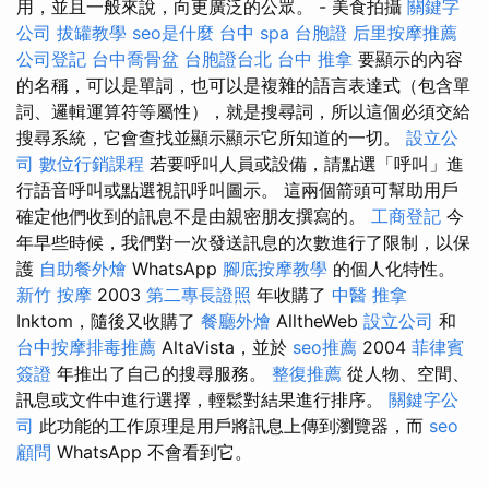
用，並且一般來說，向更廣泛的公眾。 - 美食拍攝
關鍵字
公司
拔罐教學
seo是什麼
台中 spa
台胞證
后里按摩推薦
公司登記
台中喬骨盆
台胞證台北
台中 推拿
要顯示的內容
的名稱，可以是單詞，也可以是複雜的語言表達式（包含單
詞、邏輯運算符等屬性），就是搜尋詞，所以這個必須交給
搜尋系統，它會查找並顯示顯示它所知道的一切。
設立公
司
數位行銷課程
若要呼叫人員或設備，請點選「呼叫」進
行語音呼叫或點選視訊呼叫圖示。 這兩個箭頭可幫助用戶
確定他們收到的訊息不是由親密朋友撰寫的。
工商登記
今
年早些時候，我們對一次發送訊息的次數進行了限制，以保
護
自助餐外燴
WhatsApp
腳底按摩教學
的個人化特性。
新竹 按摩
2003
第二專長證照
年收購了
中醫 推拿
Inktom，隨後又收購了
餐廳外燴
AlltheWeb
設立公司
和
台中按摩排毒推薦
AltaVista，並於
seo推薦
2004
菲律賓
簽證
年推出了自己的搜尋服務。
整復推薦
從人物、空間、
訊息或文件中進行選擇，輕鬆對結果進行排序。
關鍵字公
司
此功能的工作原理是用戶將訊息上傳到瀏覽器，而
seo
顧問
WhatsApp 不會看到它。