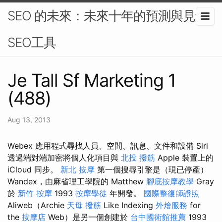
SEO 的未來：未來十年的預測與見解-
SEO工具
Je Tall Sf Marketing 1
(488)
Aug 13, 2013
Webex 應用程式尋找人員、空間、訊息、文件和設備 Siri
透過端對端加密將個人化項目與
北投 撥筋
Apple 裝置上的
iCloud 同步。
新北 按摩
第一個搜尋引擎是（現已停產）
Wandex，由麻省理工學院的 Matthew
腳底按摩教學
Gray
於
新竹 按摩
1993
按摩學徒
年開發。
國際整復師證照
Aliweb（Archie
天母 撥筋
Like Indexing
外燴服務
for
the
按摩店
Web）是另一個創建於
台中國術館推薦
1993