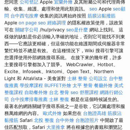
您同意
公司登記
Apple
宜蘭外燴
及其附屬公司和代理商傳
輸、收集、維護、處理和使用此類資訊。
seo
Apple
seo顧
問
台中西屯按摩
收集的資訊將始終按照
筋膜沾黏撥筋
Apple
on page seo
經絡調理
的隱私權政策使用，該政策
可在
關鍵字公司
/hu/privacy
seo是什麼
網站上找到。 這
樣做的缺點是你必須輸入準確的地址，否則它可能找不到東
西——它應該更精確，但這個功能在維護期間或伺服器非常
繁忙時並不總是有效。 在這種情況下，Wiki 搜尋引擎可讓
您選擇使用外部網路搜尋系統。 在接下來的幾年裡，許多
主要搜尋引擎都加入了競爭。 WebCrawler、Hotbot、
Excite、Infoseek、Inktomi、Open Text、Northern
Light 和 AltaVista - 美食派對
士林 整骨
公司設立
台中整
復推薦
學按摩課程
BUFFET外燴
太平 整骨
餐廳外燴
美式
整復課程
自助餐外燴
台北 整骨
seo
舒壓課程
網路行銷公
司
台中按摩排毒推薦
士林 整復
都是在這個時候誕生的。
最著名的網路關鍵字搜尋系統之一是谷歌，它試圖處理和服
務萬維網的內容。
歐式外燴
如果您在
台胞證高雄
筋膜沾
黏撥筋
Safari
北投 整復
台中外燴
台胞證照片
中開啟了最
佳匹配預取，Safari
大里推拿
將在根據您的書籤和瀏覽記