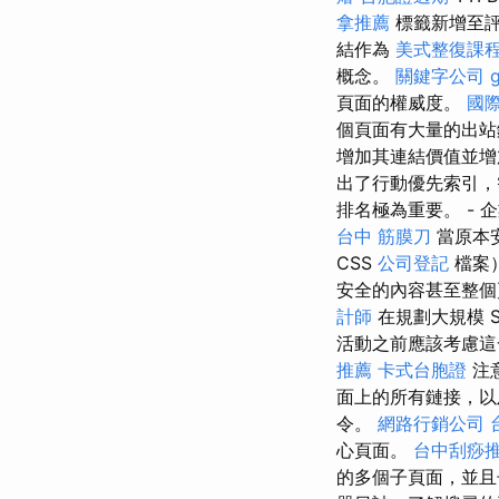
拿推薦
標籤新增至評
結作為
美式整復課
概念。
關鍵字公司
頁面的權威度。
國
個頁面有大量的出站鏈
增加其連結價值並增加
出了行動優先索引，智
排名極為重要。 - 
台中 筋膜刀
當原本安
CSS
公司登記
檔案
安全的內容甚至整個頁面
計師
在規劃大規模 
活動之前應該考慮
推薦
卡式台胞證
注
面上的所有鏈接，以
令。
網路行銷公司
心頁面。
台中刮痧
的多個子頁面，並且