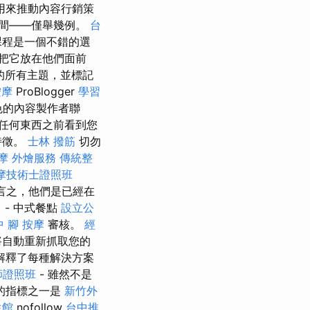
用來推動內容行銷策
間——僅舉幾例。
台
課程是一個不錯的選
把它放在他們面前
的所有主題，並標記
按摩
ProBlogger
學習
色的內容製作者聯
任何東西之前看到您
特徵。
士林 撥筋
切勿
摩
外燴服務
傳統整
摩技術士證照班
言之，他們是已經在
 - 中式餐點
設立公
中
腳 按摩
審核。
經
將自動重新抓取您的
解釋了每種解決方案
師證照班
- 雖然不是
的指標之一是
新竹外
生館
nofollow
台中推