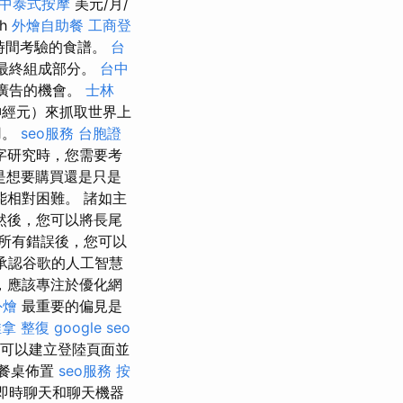
中泰式按摩
美元/月/
sh
外燴自助餐
工商登
時間考驗的食譜。
台
的最終組成部分。
台中
擊廣告的機會。
士林
神經元）來抓取世界上
用。
seo服務
台胞證
字研究時，您需要考
是想要購買還是只是
相對困難。 諸如主
然後，您可以將長尾
所有錯誤後，您可以
承認谷歌的人工智慧
，應該專注於優化網
外燴
最重要的偏見是
拿 整復
google seo
，您可以建立登陸頁面並
 餐桌佈置
seo服務
按
即時聊天和聊天機器