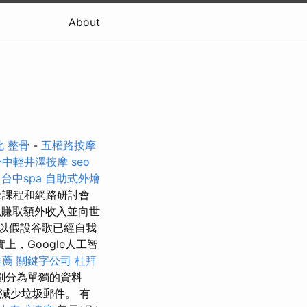
About
北 整骨
-
五權路按摩
台中輕井澤按摩
seo
。
台中spa
自助式外燴
上課程和網路研討會
賺取額外收入並向世
以假設谷歌已經自我
上，Google人工智
推薦
關鍵字公司
杜拜
劃分為單獨的資料
來減少垃圾郵件。 有