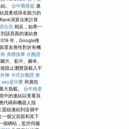
連結。
台中喬骨盆
連
於連結資產或排名能力的
Rank演算法來計算
證台北
相反，如果一
立到該頁面的連結會
 年，Google推
行動裝置友善性對於有機
台南
身體按摩
台胞證
圖片、影片、腳本、
能阻止瀏覽器載入不
禮外燴
卡式台胞證
會
seo是什麼
和廣告
最大負載。
台中推拿
面中的連結以查看頁
應代碼和機器人指
主題組連結到這個中
立一個父頁面和其下
一個網站，監控伺服