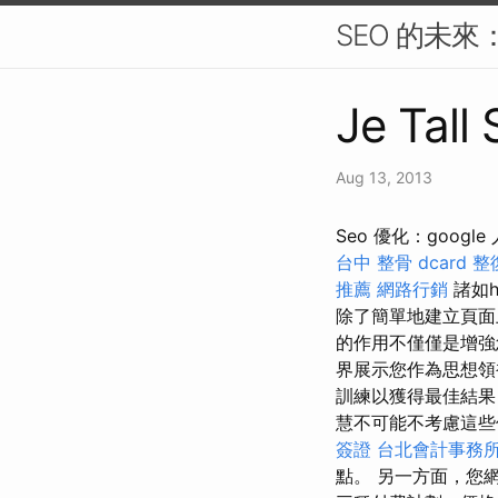
SEO 的未
Je Tall
Aug 13, 2013
Seo 優化：googl
台中 整骨 dcard
整
推薦
網路行銷
諸如h
除了簡單地建立頁面
的作用不僅僅是增
界展示您作為思想
訓練以獲得最佳結果
慧不可能不考慮這些
簽證
台北會計事務
點。 另一方面，您網