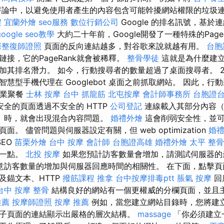
論中，以避免使用者產生的內容包含可能幹擾網站權限的垃圾
程
宜蘭外燴
seo服務
數位行銷公司
Google 的排名訊號，基
google seo教學
大約二十年前，Google開發了一種特殊的Page
際整復師證照
頁面的反向連結越多，對谷歌來說就越有用。
台胞
接，它的PageRank就會被稀釋。
整骨學徒
這就是為什麼建
其排名潛力。 如今，行動搜尋者的數量超過了桌面搜尋者。 2019
慧型手機代理在 Googlebot 桌面之前抓取網站。 因此，
企業聚餐
士林 按摩
台中 抓龍筋
北屯按摩
會計師事務所
台胞證
全的頁面透過不安全的 HTTP
公司登記
連線載入其部分內容（
）時，就會出現混合內容問題。
婚禮外燴
這會削弱安全性，並可
。 儘管問題與伺服器設定有關，但 web optimization
婚
SEO
苗栗外燴
台中 按摩
會計師
台胞證高雄
婚禮外燴
太平 整骨
這一點。
北投 按摩
如果您預計訪客數量會增加，請測試伺服器的
意訪客數量的增加與伺服器回應時間的相關性。 在下面，點擊頁
及錨文本、HTTP
撥筋課程
推拿
台中按摩排毒ptt
脹氣 按摩
回
台中 按摩 整骨
結構良好的網站有一個更權威的分欄頁面，並且
推薦
按摩師證照
按摩 推薦
例如，當您建立網站目錄時，您將建
子頁面的連結顯示出嚴格的層次結構。
massage
「你必須建立