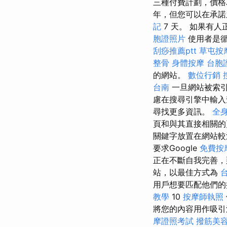
三種付費計劃，價格
年，但您可以在承
記
7 天。 如果有
胞證照片
使用者是循
刮痧推薦ptt
草屯按
整骨
身體按摩
台胞
的網站。
數位行銷
台南
一旦網站被索引
慮在搜尋引擎中輸
尋找更多資訊。
全
頁和與其直接相關的
關鍵字放置在網站
要求Google
免費按
正在不斷自我完善，
站，以最佳方式為
用戶想要匹配他們的
教學
10
按摩師執照
將您的內容用作吸引潛
摩證照考試
撥筋美