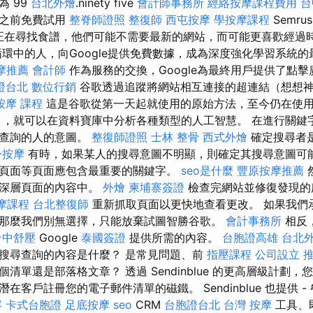
為 99
台北外燴
.ninety five
會計師事務所
經絡按摩課程費用
台
諾之前免費試用
整脊師證照
整復師
西屯按摩
學按摩課程
Semru
人正在尋找食譜，他們可能不需要最新的網站，而可能更喜歡經過
環中的人，向Google提供免費數據，成為深度強化學習系統
摩推薦
會計師
作為服務的交換，Google為最終用戶提供了點
證台北
數位行銷
谷歌透過追蹤將網站相互連接的超連結（想想
按摩 課程
這是谷歌從第一天起就使用的原始方法，至今仍在使
，就可以在資料寶庫中分析各種類型的人工智慧。 在進行關鍵
入查詢的人的意圖。
整復師證照
士林 整骨
西式外燴
確定搜尋者
身按摩
有時，如果某人的搜尋意圖不明顯，則確定其搜尋意圖可能
頁面等頁面應包含最重要的關鍵字。
seo是什麼
豐原按摩推薦
較深層頁面的內容中。
外燴
柬埔寨簽證
檢查完網站並修復發現的
摩課程
台北整復師
重新抓取頁面以更快地查看更改。 如果我們
那麼我們別無選擇，只能放棄試圖智勝谷歌。
會計事務所
相反
台中舒壓
Google
泰國簽證
提供所需的內容。
台胞證高雄
台北
搜尋查詢的內容是什麼？ 是常見問題、前
指壓課程
公司設立
推
個清單還是部落格文章？ 透過 Sendinblue 的更高層級計劃
在客戶註冊您的電子郵件清單的磁鐵。 Sendinblue 也提供 -
容
卡式台胞證
足底按摩
seo
CRM
台胞證台北
台灣 按摩
工具、