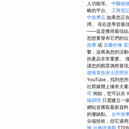
人功能等。
中醫經
略的平台。
工商登
中按摩店
如果您正在
擇。 現在是學習最
——這是獲得最佳
您想要發布它們的
按摩
或
宜蘭外燴
苗
繫，這將為您的活
的產品非常重要。 
讓您的觀眾偶然發
復推拿技術士證照班2
YouTube，找到
社群媒體上擁有大量粉
司
例如，您可以在 WebS
絡調理
只需建立一個
網站並獲取最新資
的優缺點。
台中按
尖端技術，但它適用
燴
台胞證過期
TTF