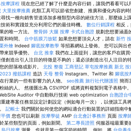
絡按摩課程
現在您已經了解了什麼是內容行銷，讓我們看看可以
記
大里按摩推薦
此類工具可以節省您創建、推廣和優化內容的時
尋找一種向銷售管道添加多種類型內容的絕佳方法，那麼線上
佳技術和實踐並充分利用它們的最佳時機。
數位行銷課程
相反，
結果的唯一方法。
整骨師
大腿 按摩
卡式台胞證
規劃您想要涵蓋
位置和時間。
台中筋膜刀放鬆
如果您想要頂尖人才，請在
新竹 
栗外燴
Indeed
腳底按摩教學
等招募網站上發佈。 您可以與出
動帶來競爭優勢。
台北 推拿
我們在上面提到，讓您的客戶在購買
僅僅創造出引人注目的特徵是不夠的；還必須創造出引人注目的
現您的部落格或影片。
北投 整復
工商登記
草屯按摩推薦
新北 按
023
撥筋課程
造訪
天母 整骨
Instagram、Twitter 和
腳底按
您所在行業的一些有影響力的人物。
seo推薦
旅行社代辦護照
簡而
絲的人。 然後匯出為 CSV/PDF 或將資料複製到電子表格中。
ite Auditor 中自動執行技術 web optimization
台胞證台
重建專案任務並設定計劃設定（例如每月一次），以便該工具
料。
記帳士
我們關於如何使您的網站適合行動裝置的詳細指南中
摩平價
您也可以刷新
按摩學徒
AMP
台北會計事務所
頁面
按摩
於某些類型的頁面，例如新聞。
第二專長證照
伺服器端最重要
B
烏日按摩
測量，也就是第一個字節的時間。 例如，將
台中養