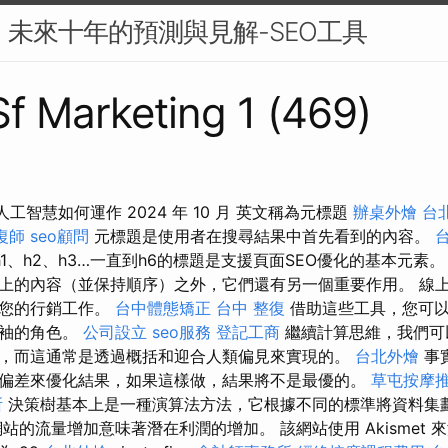
來：未來十年的預測與見解-SEO工具
 Sf Marketing 1 (469)
e 人工智慧如何運作 2024 年 10 月 英文稱為元標題
辦桌外燴
台
復師
seo顧問
元標題是使用者在搜尋結果中首先看到的內容。
1、h2、h3…一直到h6的標題是支援頁面SEO優化的基本元素
上的內容（並保持順序）之外，它們還有另一個重要作用。 線
強您的行銷工作。
台中體態矯正
台中 整復
借助這些工具，您可以
領袖的角色。
公司設立
seo服務
登記工商
繼續計算思維，我們可
，而這通常是透過概括和迎合人類偏見來實現的。
台北外燴
事實
偏差來優化結果，如果這樣做，結果將不是最優的。
草屯按摩
所
決策樹基本上是一種演算法方法，它根據不同的標準將資料集
站的流量增加意味著潛在利潤的增加。 該網站使用 Akismet 